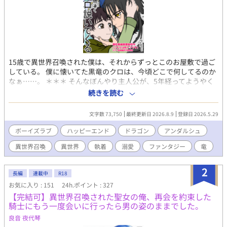
15歳で異世界召喚された僕は、それからずっとこのお屋敷で過ご
している。 僕に懐いてた黒竜のクロは、今頃どこで何してるのか
なぁ……。 ＊＊＊ そんなぼんやり主人公が、5年経ってようやく
自分が騙されて軟禁されていた事に気づいた頃には、 昔可愛がっ
続きを読む
ていた子竜はすっかり恋心を拗らせて激重執着男になっていたと
いうお話。 ハッピーエンド&完結確約の異世界ファンタジー異種
文字数 73,750
最終更新日 2026.8.9
登録日 2026.5.29
族BL。 ※出血表現、残酷表現、暴力表現があります。ご注意くだ
さい。 表紙イラストは飛鳥居様にお願いしています。
ボーイズラブ
ハッピーエンド
ドラゴン
アンダルシュ
https://x.com/asukai_wolf
異世界召喚
異世界
執着
溺愛
ファンタジー
竜
2
長編
連載中
R18
お気に入り : 151
24h.ポイント : 327
【完結可】異世界召喚された聖女の俺、再会を約束した
騎士にもう一度会いに行ったら男の姿のままでした。
良音 夜代琴