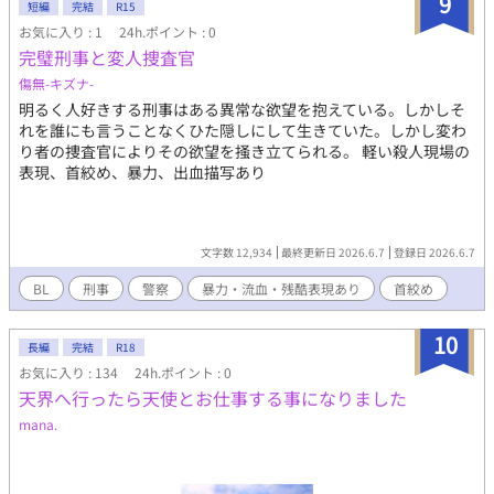
9
短編
完結
R15
お気に入り : 1
24h.ポイント : 0
完璧刑事と変人捜査官
傷無-キズナ-
明るく人好きする刑事はある異常な欲望を抱えている。しかしそ
れを誰にも言うことなくひた隠しにして生きていた。しかし変わ
り者の捜査官によりその欲望を掻き立てられる。 軽い殺人現場の
表現、首絞め、暴力、出血描写あり
文字数 12,934
最終更新日 2026.6.7
登録日 2026.6.7
BL
刑事
警察
暴力・流血・残酷表現あり
首絞め
10
長編
完結
R18
お気に入り : 134
24h.ポイント : 0
天界へ行ったら天使とお仕事する事になりました
mana.