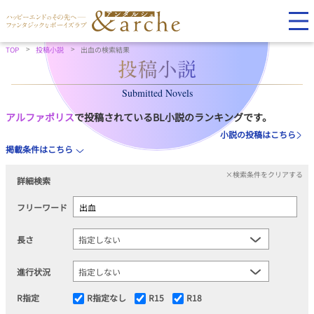
TOP
投稿小説
出血の検索結果
Submitted Novels
アルファポリス
で投稿されているBL小説のランキングです。
小説の投稿はこちら
掲載条件はこちら
×検索条件をクリアする
詳細検索
フリーワード
長さ
進行状況
R指定
R指定なし
R15
R18