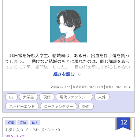
らスタートです。 天界と言いつつ天界テイストはほぼないかも…
世界観は私達の世界に似てますが、地上界も異世界です。 先に公
開しております「モブ希望〜」と、少し天界の世界観が被ります
が、こちらともまた違う異世界の世界の天界と思って頂けると嬉
しいです。 登場人物は何となく天使の名前っぽいなという感じで
他意はございません。 写真は以前撮った写真を加工しています。
今回も色々ツッコミ所は満載ですが温かく見守って読んでやって
下さいませ。 mana.
非日常を好む大学生、結城司は、ある日、出血を伴う傷を負っ
てしまう。 動けない結城のもとに現れたのは、同じ講義を取っ
ているモテ男、御門総一だった。 目の前の男にすがるしかない
結城は、御門に助けを求めるが、御門は微笑み、なぜか結城の傷
続きを読む
口に口づける。 理解出来ない行為の中、意識を手離す結城。
気づくと自室のベッドで、傍らには友人の智哉がいた。 あの出
文字数 42,772
最終更新日 2023.11.9
登録日 2023.10.31
来事は夢だったのか。御門に説明を求める結城。 すると御門か
ら、自身の正体について明かされ―― 平凡な日常生活から非日
BL
大学生
現代
現代ファンタジー
人外
常の世界に足を踏み入れる。人外ロー・ファンタジーＢＬ。 ※
ハッピーエンド
ローファンタジー
吸血
途中、攻めが他の人と体を重ねた過去についての話や、３Ｐっぽ
い要素も出てきます。 表紙イラスト/ノーコピーライトガール（ノ
ーコピーライトメンズ）
12
短編
完結
R15
お気に入り : 0
24h.ポイント : 0
欲と火傷