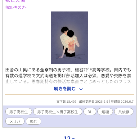
傷無-キズナ-
田舎の山奥にある全寮制の男子校、継谷ﾂｸﾞﾔ高等学校。県内でも
有数の進学校で文武両道を掲げ部活加入は必須、恋愛や交際を禁
止している。思春期特有の快活な素直さとじめっとしたのフラス
トレーションの渦巻く閉鎖空間。その中で2人の生徒が互いの乾き
続きを読む
を満たし、依存し合う。 いじめ、暴力、火傷、出血描写あり
文字数 15,405
最終更新日 2026.6.9
登録日 2026.6.7
男子高校生
男子高校生×男子高校生
BL
短編
共依存
メリバ
現代
12