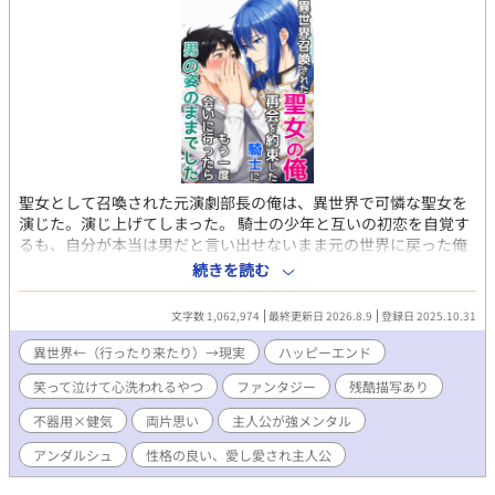
聖女として召喚された元演劇部長の俺は、異世界で可憐な聖女を
演じた。演じ上げてしまった。 騎士の少年と互いの初恋を自覚す
るも、自分が本当は男だと言い出せないまま元の世界に戻った俺
は、 真実を告げるべくもう一度異世界へ向かう。 しかし再度辿り
続きを読む
着いた異世界では、俺は本来の男の姿のままで、少年騎士は立派
な青年騎士へと成長していて……。 第一部 ------【単行本サイズ
文字数 1,062,974
最終更新日 2026.8.9
登録日 2025.10.31
で1～4巻】 健気で一途な主人公と、なかなか真実に辿り着けない
不器用ド真面目青年騎士が、 巡礼の旅の中で、互いに相手を想い
異世界←（行ったり来たり）→現実
ハッピーエンド
つつも絶妙にすれ違う、 両片思いのじれもだファンタジーBLで
笑って泣けて心洗われるやつ
ファンタジー
残酷描写あり
す。(最終的に2CP成立します) 『メインCPがくっつくまでを読み
たい』という方用に 第一部で離脱する方用のエピローグをご用意
不器用×健気
両片思い
主人公が強メンタル
していますので、スッキリ読了できます。 第二部 ------【5巻
～】 『くっついたCPが支え合う姿が読みたい』という方と 『い
アンダルシュ
性格の良い、愛し愛され主人公
やいや世界を救うまでが聖女物だろ!!』という方には ここからが