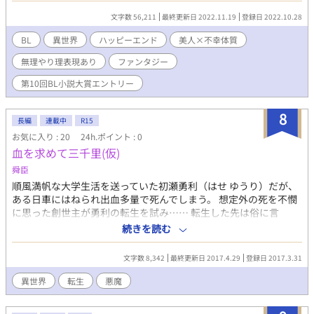
き込まれ、能力の暴走と共に異世界へと飛ばされてしまう。 有
文字数 56,211
最終更新日 2022.11.19
登録日 2022.10.28
都が飛ばされは場所はスキル持ちが当たり前の世界だった。そこ
で出会ったのは影のある優しい騎士だった。 ＊美人ツンデレ×
BL
異世界
ハッピーエンド
美人×不幸体質
優しい不幸体質のお話です R18には＊をつけます。 すみません。
無理やり理表現あり
ファンタジー
最初から無理やり表現があります…… 出血シーンなどの描写があ
ります所には※つけます
第10回BL小説大賞エントリー
8
長編
連載中
R15
お気に入り : 20
24h.ポイント : 0
血を求めて三千里(仮)
舜臣
順風満帆な大学生活を送っていた初瀬勇利（はせ ゆうり）だが、
ある日車にはねられ出血多量で死んでしまう。 想定外の死を不憫
に思った創世主が勇利の転生を試み…… 転生した先は俗に言
う“異世界”だった。 吸血鬼や悪魔、龍が存在するのは当たり前の
続きを読む
世界。 これは、まさか自分が魔族に転生するなんて思いもよらな
かった勇利が、異世界で奮闘するお話。 ｢何これつらい、人間に
文字数 8,342
最終更新日 2017.4.29
登録日 2017.3.31
戻りたい……｣ 異世界＊ファンタジー＊魔族＊ ※残酷表現・描写
等がありますので、ご注意ください。
異世界
転生
悪魔