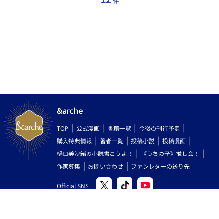
件
&arche
TOP
公式漫画
書籍一覧
今後の刊行予定
購入特典情報
著者一覧
投稿小説
投稿漫画
樋口美沙緒の小説書こうよ！
《うちの子》推し会！
作家募集
お問い合わせ
ファンレターの送り先
Official SNS