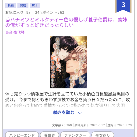
本番です。 異世界の闇を明かして人々の救済を目指します。 7巻
3
長編
完結
R18
からは新キャラ続々で、サブCPも続々参戦します。 激重感情を抱
えながらも絶妙に噛み合わない『お前さえいればいい』共依存の
お気に入り : 98
24h.ポイント : 63
幼馴染主従や、 『友達と恋人の好きって何が違うの!?』と初恋に
🍯ハチミツとミルクティー色の優しげ養子伯爵は、義妹
戸惑う少年騎士同士、 『俺に幸せになる資格はない』と死を望む
の俺がずっと好きだったらしい
男に『俺が絶対に幸せにします！』と叫ぶ男、 不憫な子を不埒な
良音 夜代琴
輩から保護していたつもりが、いつの間にか本気になっていた二
児の子持ち男、 頭も尻も軽い性欲に忠実な男と、ゆるい態度で接
しながらも相手を絶対に逃がす気のない男、等 新たな属性のCP達
もお楽しみいただけます。 ◆◆◆ 作品傾向としては、じれじれと
もだもだと切なさ満載でコメディ色強めです。 笑いあり涙ありバ
トルありエロありでラブラブハッピーエンドな盛り沢山エンタメ
作品ですので、 どうぞお気軽に楽しんでいただけると嬉しいです
♪♪ 年齢制限要素としては、監禁、拘束、陵辱、媚薬、リバ、TS
が含まれます。 年齢制限シーンにはタイトルに*が、未満だけどそ
んな感じの雰囲気のところには（*）がついています。 戦闘等で
の出血シーンはそこそこあります。流血注意でお願いします。
体も売りつつ情報屋で生計を立てていた小柄色白長髪黒髪黒目の
受け。 今まで何とも思わず演技でお金を貰う日々だったのに、攻
めと出会って初めて愛情たっぷりに抱かれて処女返りして大困
惑。感じてしまう自分に動揺して怖がる受けが可愛いです!! 攻め
続きを読む
は、甘いマスクにデカいガタイのずっしり重たいド執着タイプ。
でも基本紳士。 受けは9歳まで女子として女装して暮らしていた
文字数 75,360
最終更新日 2026.6.12
登録日 2026.5.29
ため、攻めには女子だったと思われていて、 16年後に男の姿で名
前も変えていた受けを見た攻めは再開を望んでいた相手だと気づ
ハッピーエンド
異世界
ファンタジー
処女返り