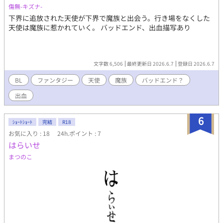
傷無-キズナ-
下界に追放された天使が下界で魔族と出会う。行き場をなくした
天使は魔族に惹かれていく。 バッドエンド、出血描写あり
文字数 6,506
最終更新日 2026.6.7
登録日 2026.6.7
BL
ファンタジー
天使
魔族
バッドエンド？
出血
6
ｼｮｰﾄｼｮｰﾄ
完結
R18
お気に入り : 18
24h.ポイント : 7
はらいせ
まつのこ