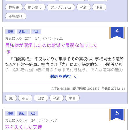
かず、 よく似た雰囲気の男性が体を売ってると知って、ぜひ一度
体格差
誘い受け
アンダルシュ
執着
溺愛
抱かせてほしいと金を積んで抱くものの すっかりハマってしまっ
て、他の奴には抱かれないでくれと大金を積んで懇願します。 痛
小柄受け
そうな過去の匂わせはそこそこあるものの、実際に痛いシーンは
ほとんどありません。 戦闘による出血シーンはちょこっとありま
4
す。 年齢制限要素としては、監禁、拘束、陵辱、緊縛が含まれま
長編
連載中
R18
す。 年齢制限シーンにはタイトルに*が、未満だけどそんな感じの
お気に入り : 237
24h.ポイント : 21
雰囲気のところには（*）がついています。 ◆商業式作品紹介◆
最強様が溺愛したのは軟派で最弱な俺でした
情報と体を売って生計を立てる25歳の美しく小柄な青年ゼスは、
7瀬
幼い頃ゼスを拾ってくれた貧乏孤児院に、稼ぎから差し入れを届
ける日々を送っていた。 栄養不足から小柄なまま大人になったゼ
『白蘭高校』 不良ばかりが集まるその高校は、学校同士の喧嘩
スの細い体は、そちらの趣味の男によく売れたが、特殊性癖持ち
なんて日常茶飯事。校内には『力』による絶対的な上下関係があ
の警備隊長にもまた異常な執着を向けられていた。 その頃、横暴
り、弱い者は強い者に自らの意思で付き従う。 そんな喧嘩の能力
な警備兵が好き放題に暴れるゼスの町へ、王都より視察隊が派遣
だけが人を測る基準となる世界に、転校生がやってきた。緩い笑
続きを読む
される。 視察隊として町に潜入したひとりに、ゼスが昔生き別れ
顔・緩い態度。ついでに軽い拳。白蘭高校において『底辺』でし
た義兄ギルフォードがいた。 情報を買いにゼスの元を訪れたギル
かない筈の瑠夏は、何故か『最強』に気に入られてしま
文字数 66,558
最終更新日 2025.5.6
登録日 2024.8.18
フォードは、愛する人によく似たゼスを抱きたいと言い出して
い………！？ 「瑠夏、大人しくしてろ」 「嫌だ！！女の子と遊び
――……。 ◆帯 受けを守りたくて離したくなくて仕方ないド執着
たい！こんなむさ苦しいとこ居たくない！」 「………今千早が唐
BL
不良
溺愛
執着
学園
攻め×大切な物を守るためなら身を引いて自分を犠牲にするタイ
揚げ揚げてる」 「唐揚げ！？わーい！」 「「「単
プの受けの、秘密だらけの無自覚追いかけっこラブロマンス。 ◆
純………」」」」 溺愛系最強リーダー×軟派系最弱転校生の甘々
5
一文紹介 頭の回る小柄な受けが、攻めの一途な愛に身も心も翻弄
（？）学園物語開幕！ ※受けが割とクズな女好きです。 ※不良高
短編
完結
R15
されつつも気持ちを隠して、力尽くでハッピーエンドを勝ち取る
校の話なので、喧嘩や出血の描写があります。 ※誤字脱字が多く
お気に入り : 4
24h.ポイント : 7
お話。
申し訳ないです！ご指摘いただけるととても助かります！
羽を失くした天使