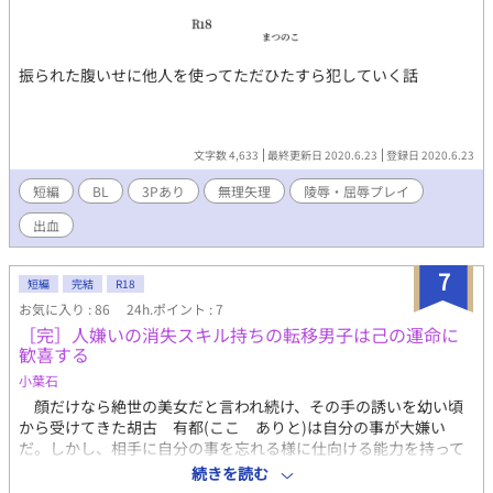
振られた腹いせに他人を使ってただひたすら犯していく話
文字数 4,633
最終更新日 2020.6.23
登録日 2020.6.23
短編
BL
3Pあり
無理矢理
陵辱・屈辱プレイ
出血
7
短編
完結
R18
お気に入り : 86
24h.ポイント : 7
［完］人嫌いの消失スキル持ちの転移男子は己の運命に
歓喜する
小葉石
顔だけなら絶世の美女だと言われ続け、その手の誘いを幼い頃
から受けてきた胡古 有都(ここ ありと)は自分の事が大嫌い
だ。しかし、相手に自分の事を忘れる様に仕向ける能力を持って
いた有都は他人から離れ、忘れてもらう事で平穏な生活を送ろう
続きを読む
としていた。 しかし、ある時この能力で対処できない事態に巻