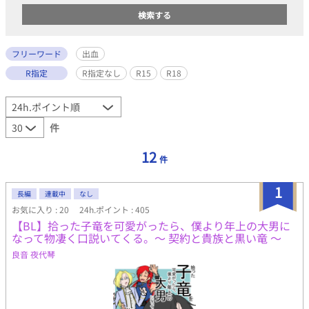
フリーワード
出血
R指定
R指定なし
R15
R18
件
12
件
1
長編
連載中
なし
お気に入り : 20
24h.ポイント : 405
【BL】拾った子竜を可愛がったら、僕より年上の大男に
なって物凄く口説いてくる。〜 契約と貴族と黒い竜 〜
良音 夜代琴