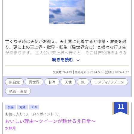
亡くなる時は天使がお迎え、天上界に到着すると申請・審査を通
り、更に上の天上界・獄界・転生（異世界含む）と様々な行き先
が決まります。 主人公が天上界へ行くと…そこは市役所のような
場所でした。 •*¨*•.¸¸☆*･ﾟ✡*｡ﾟ✧*。*•.❥﹢◊*ﾟ•*¨*•.¸¸♪ いら
続きを読む
っしゃいませ、こちらは天上界でございます。 とある主人公が配
属されたのは「異世界転生サポートセンター」 死後の審査の後、
文字数 76,479
最終更新日 2024.5.8
登録日 2024.4.27
異世界転生が決まった方々を手厚くフォローする為のセンターで
す。 転生先でもご相談出来るよう、試験的ではありますが出張所
無自覚
異世界
甘々
天使
BL
コメディ/ラブコメ
を近々オープン致します。 オープンの際には、お気軽に出張所と
執着・溺愛
リンクしている神殿または教会までお越し下さいませ。
•*¨*•.¸¸☆*･ﾟ✡*｡ﾟ✧*。*•.❥﹢◊*ﾟ•*¨*•.¸¸♪ このお話は… ちょ
っと強面で無自覚な大天使と、無自覚ピュアな元人間のBL小説で
11
長編
完結
R18
す。 無自覚☓無自覚のためR18ですが先が長いです。 R18は☆マー
お気に入り : 3
24h.ポイント : 0
クを付けております。 【ご注意】 ＊前半では、ストーリーの流れ
おいしい理由～クイーンが魅せる非日常～
で病死があります。 苦手な方はご遠慮下さい。 ＊途中で登場人物
（男）の出産の経緯で大量出血の話が出ます。 血がこちらも苦手
水無月
な方はご遠慮下さい。 プロローグが少し長めで、本編は7話目か