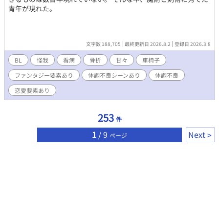
青年が現れた。
文字数 188,705
最終更新日 2026.8.2
登録日 2026.3.8
BL
怪我
看病
骨折
甘々
車椅子
ファンタジー要素あり
体調不良シーンあり
体調不良
恋愛要素あり
253
件
1
/ 9
Next
ページ