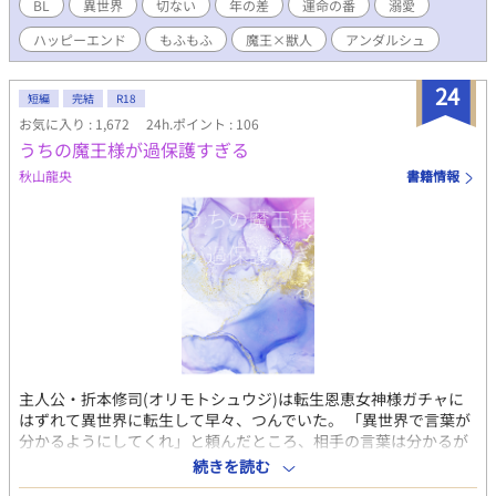
されたスノウがアークたちと打ち解け、悲しみを癒していく話。
BL
異世界
切ない
年の差
運命の番
溺愛
2章→スノウが人型になれるよう努力しながら、アークたちとほの
ハッピーエンド
もふもふ
魔王×獣人
アンダルシュ
ぼの暮らす話。 3章→スノウが成人認定されてアークといちゃい
ちゃする話。 作者基準で、キスなどR15相当の話には☆、R18相
当の話には★をタイトルにつけます。
24
短編
完結
R18
お気に入り : 1,672
24h.ポイント : 106
うちの魔王様が過保護すぎる
秋山龍央
書籍情報
主人公・折本修司(オリモトシュウジ)は転生恩恵女神様ガチャに
はずれて異世界に転生して早々、つんでいた。 「異世界で言葉が
分かるようにしてくれ」と頼んだところ、相手の言葉は分かるが
自分は異世界の言葉は喋れない状態となり、 「平和な国に転生し
続きを読む
たい」と頼んだところ、平和で治安のいい国に転生をすることは