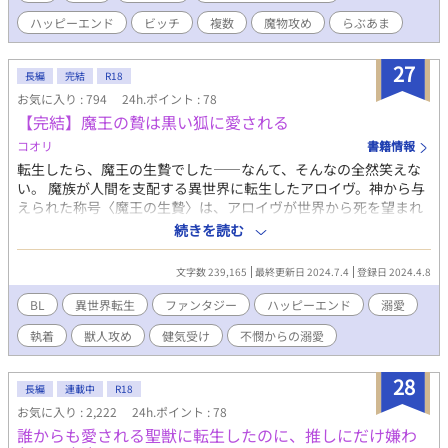
も勇者に求婚してくる始末。 勇者は絶望したが、魔王の元の姿
ハッピーエンド
ビッチ
複数
魔物攻め
らぶあま
は男性型で、しかも変化が得意と知って？ 元の姿は背が低めの
少年魔王（変化が得意。アレはでかい）+魔族とか魔物×顔はイケ
メンだけどムキムキマッチョな童貞処女ビッチ勇者。 魔族や魔
27
長編
完結
R18
物は強い者が好きで、その者に従う傾向がある。勇者は妄想をこ
お気に入り : 794
24h.ポイント : 78
じらせ過ぎていろんな男性に愛されたいと強く願っていたから、
【完結】魔王の贄は黒い狐に愛される
魔王、魔族、魔物にめちゃくちゃ愛されるようになる。 超テン
プレ。誰もが書いてる設定での安定のハッピーエンドです。 魔
コオリ
書籍情報
王とのらぶえち（変化あり）あり、魔族や魔物とのらぶえちもあ
転生したら、魔王の生贄でした――なんて、そんなの全然笑えな
り。小スカとか二輪挿しもあるし、ありえないところからの出産
い。 魔族が人間を支配する異世界に転生したアロイヴ。神から与
もあるよ（ぉぃ 公開セッ／総受け／巨根攻め／結腸責め／複数攻
えられた称号〈魔王の生贄〉は、アロイヴが世界から死を望まれ
め／尿道責め／小スカ／拡張／二輪挿し／乳首責め／触手責め／
ている証だった。 何年も教会の離れに軟禁され、生贄として殺さ
続きを読む
駅弁／出産あり 注：勇者以外がされる描写もあります。そちらに
れるのを待つだけの日々。そんなある日、アロイヴの部屋に一匹
は注意書きを改めて入れます～ 9/2 表紙のイラストはNEOZONE
の黒い小さな獣が飛び込んでくる。 アロイヴが〈紫紺〉と名付け
様に描いていただきました！ 魔王（エリーアス）と勇者（クル
文字数 239,165
最終更新日 2024.7.4
登録日 2024.4.8
た獣との出会いから、事態は思わぬほうへと転がっていって
ト）と侍従長（イオール）です！ 美麗イラストめちゃくちゃ嬉
――。 魔王の生贄とはなんなのか。 アロイヴがこの世界に転生し
BL
異世界転生
ファンタジー
ハッピーエンド
溺愛
しいです！！ 12/1 fujossyの「第三回 fujossy小説大賞」に参加
た理由とは。 教会はいったい何を企んでいるのか。 紫紺の正体と
します！ 修正更新していきますのでよろしくー
執着
獣人攻め
健気受け
不憫からの溺愛
は。 さまざまな謎に振り回されながら、一人と一匹が幸せを掴む
https://fujossy.jp/books/25823
までのお話です。 小さな黒狐（人化あり）×魔王の生贄。 《執着
溺愛攻め》×《健気不憫受け》 攻めは最初小さい獣ですが、将来
28
長編
連載中
R18
的に受けより大きくなります。 不憫な展開もありますが、最終的
お気に入り : 2,222
24h.ポイント : 78
には溺愛執着ハッピーエンドです。
誰からも愛される聖獣に転生したのに、推しにだけ嫌わ