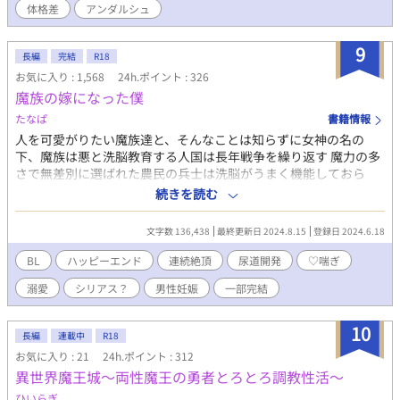
して全軍のトップに立っている。 その元帥命令の内容というの
体格差
アンダルシュ
は、五年前に最愛の妻を亡くしたロイを、魔族への本能的な恐怖
を感じないサラが慰めろというものだった。 ロイは妻であるリ
9
ネ・オークランスを亡くし、悲しみに苛まれている。あまりの辛
長編
完結
R18
さで『奥様』に関する記憶すら忘却してしまったらしい。半ば強
お気に入り : 1,568
24h.ポイント : 326
引にロイの元へ連れていかれるサラは、彼に己を『サラ』と名乗
魔族の嫁になった僕
る。だが、 ——「失せろ。お前のような娼夫など必要としていな
たなぱ
書籍情報
い」 噂通り冷酷なロイの口からは罵詈雑言が放たれた。ロイは穢
らわしい娼夫を睨みつけ去ってしまう。使者らは最愛の妻を亡く
人を可愛がりたい魔族達と、そんなことは知らずに女神の名の
したロイを憐れむばかりで、まるでサラの様子を気にしていな
下、魔族は悪と洗脳教育する人国は長年戦争を繰り返す 魔力の多
い。 誰も、サラこそが五年前に亡くなった『奥様』であり、最愛
さで無差別に選ばれた農民の兵士は洗脳がうまく機能しておら
のその人であるとは気付いていないようだった。 しかし、最大の
ず…？ 魔族の嫁になった平凡農民くんが快楽攻めされて絆されて
続きを読む
問題は元夫に存在を忘れられていることではない。 サラが未だに
いく話 本編二部まで完結済み 尿道触手出産とかも書きたい布教活
ロイを愛しているという事実だ。 仕方なく、『恋愛感情抹消魔
動勢なので番外編は注意書きをよく見てください 尿道責めもっと
文字数 136,438
最終更新日 2024.8.15
登録日 2024.6.18
法』を己にかけることにするサラだが——…… ☆お読みくださり
増えないかなーって書いてみた初心者作です！色々ノリと勢い！
ありがとうございます。良ければ感想などいただけるとパワーに
BL
ハッピーエンド
連続絶頂
尿道開発
♡喘ぎ
なります！
溺愛
シリアス？
男性妊娠
一部完結
10
長編
連載中
R18
お気に入り : 21
24h.ポイント : 312
異世界魔王城〜両性魔王の勇者とろとろ調教性活〜
ひいらぎ