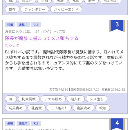
BL
異世界
学園
魔法
兄弟
王子
もふもふ
まう。 ◇拙作「僕が勇者に殺された件。」に出てきたノアの話で
依存
ファンタジー
ハッピーエンド
すが、一応単体でも読めます。 ◇テキトー設定。細かいツッコミ
はご容赦ください。見切り発車なので不定期更新となります。
3
短編
連載中
R18
お気に入り : 181
24h.ポイント : 773
隊長が魔族に捕まってメス堕ちする
たみしげ
BLすけべ小説です。 魔物討伐隊隊長が魔族に捕まり、飼われてメ
ス堕ちするまで調教されながら精力を吸われる話です。 魔族以外
からも手を出されるのでニュアンス的にモブ姦のタグをつけてい
ます。 恋愛要素は無い予定です。
文字数 44,380
最終更新日 2026.7.20
登録日 2026.2.22
BL
拘束調教
アナル舐め
指入れ
メス堕ち
玩具責め
乳首責
モブ姦あり
複数攻め
軟禁
4
長編
連載中
R18
お気に入り : 3,066
24h.ポイント : 596