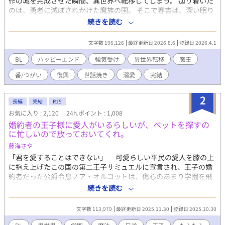
作の城を完成させた瞬間、異世界へ転移してしまう。 辿り着いた
のは、勇者に滅ぼされかけた魔族の国。 そこで春吉は、深い眠り
についた美しい魔王ノクティスの“ツガイ”として迎えられる。 蔦
続きを読む
に守られ、魔族たちに慕われながら、少しずつこの国で居場所を
見つけていく春吉。 だが、勇者たちは再び魔王を殺そうと動き始
文字数 196,126
最終更新日 2026.8.6
登録日 2026.4.1
めていて――。 「何もしないなんて、無理だろ」 優しすぎる魔王
と、そのツガイになった青年が、傷ついた国と心を再生してい
BL
ハッピーエンド
強気受け
異世界転移
魔王
く、溺愛×異世界復興BLファンタジー。
番/つがい
復興
世話焼き
溺愛
完結
2
長編
完結
R15
お気に入り : 2,120
24h.ポイント : 1,008
婚約者の王子様に愛人がいるらしいが、ペットを探すの
に忙しいので放っておいてくれ。
藤海さや
「君を愛することはできない」 可愛らしい平民の愛人を膝の上
に抱え上げたこの国の第二王子サミュエルに宣言され、王子の婚
約者だった公爵令息ノア・オルコットは、傷心のあまり学園を飛
び出してしまった……というのが学園の生徒たちの認識である。
続きを読む
だがノアの本当の目的は、行方不明の自分のペット（魔王の側
近だったらしい）の捜索だった。通りすがりの魔族に道を尋ねて
文字数 113,979
最終更新日 2025.11.30
登録日 2025.10.30
目的地へ向かう途中、ノアは完璧な変装をしていたにも関わら
ず、何故かノアを追ってきたらしい王子サミュエルに捕まってし