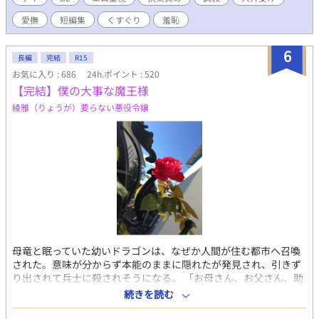
細な見目の設定などはございません、各自お好きな容姿に変換し
愛撫
短編集
くすぐり
羞恥
てお楽しみ下さい。
6
長編
完結
R15
お気に入り : 686
24h.ポイント : 520
【完結】僕の大事な魔王様
綾雅（りょうが）要らない悪役令嬢
母竜と眠っていた幼いドラゴンは、なぜか人間が住む都市へ召喚
された。意味が分からず本能のままに隠れたが発見され、引きず
り出されて兵士に殺されそうになる。 「お母さん、お父さん、助
けて！ 魔王様！！」 魔族の守護者であった魔王様がいない世界
続きを読む
で、神様に縋る人間のように叫ぶ。必死の嘆願は幼ドラゴンの魔
力を得て、遠くまで響いた。そう、隣接する別の世界から魔王を