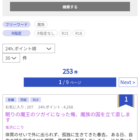
フリーワード
魔族
R指定
R指定なし
R15
R18
件
253
件
1
/ 9
Next
ページ
1
長編
完結
R18
お気に入り : 207
24h.ポイント : 4,268
眠りの魔王のツガイになった俺、魔族の国を立て直しま
す
兎沢にこり
体質のせいで外に出られず、孤独に生きてきた春吉。 ある日、自