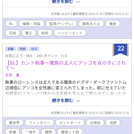
をした。 その後予想通り魔王様に殺されたと思っていたアイナ
続きを読む
は、意識を取り戻し助けてくれた高位魔族の総統に感謝を伝える
が……。 弟に翻弄されながら優しい？弟と幸せ？な生活を手に入
文字数 18,833
最終更新日 2022.5.30
登録日 2022.5.27
れる話です。他サイトで掲載した分に＋相手sideを投稿します。
BL
催眠・洗脳
監禁(ヤンデレ)
雑魚主人公
魔族
兄弟
魔王
総統
ハッピーエンド
22
長編
完結
R18
お気に入り : 460
24h.ポイント : 113
【BL】カント執事～魔族の主人にアソコを女の子にされ
て～
衣草 薫
執事のローレンスは主人である魔族のドグマ・ダークファントム
辺境伯にアソコを女性器に変えられてしまった。前に仕えていた
伯爵家のフランソワ様からの手紙を見られて怒らせてしまったの
だ。 元に戻してほしいとお願いするが、「ならば俺への忠誠を示
続きを読む
せ」と恥ずかしい要求をされ……。 ＜魔族の辺境伯×カントボー
イ執事＞
文字数 92,074
最終更新日 2025.4.30
登録日 2024.8.10
異世界
ファンタジー
カントボーイ
辺境伯
溺愛
執事
♡喘ぎ
魔族
魔族と人間