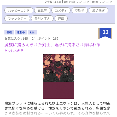
文字数 53,131
最終更新日 2026.3.15
登録日 2026.3.15
が、それも断られてしまう。途方に暮れていたところに娼館にか
かってきた1本の電話により、店からの紹介の男娼としてとある客
ハッピーエンド
異世界
コメディ
♡喘ぎ
濁点喘ぎ
の家へと行くことに。 客の家に向かうと、そこに住んでいたの
ファンタジー
美形×平凡
淫魔
は見惚れるほどの美青年。その青年――ユーインはベリルを見た
瞬間、訝し気な表情をする。断られることも覚悟していたが追い
返されることはなく、ベリルはユーインに一晩抱かれるのだっ
12
長編
連載中
R18
た。 それからベリルは、ユーインの家に通い男娼として抱かれ
お気に入り : 145
24h.ポイント : 269
る日々をすごしていくうちに彼のことを好きになっていってしま
魔族に捕らえられた剣士、淫らに拘束され弄ばれる
う。 見た目が好みじゃなくても、いつかは自分を好きになって
もらえるように頑張ろう。そう思っていたある日、ユーインが娼
たつしろ虎見
館に「ベリルとの契約を終わらせたい」と電話しているのを聞い
てしまった。 ショックを受けたベリルはユーインに「オレのこ
とを好きになって」と迫り、魅了魔法がかかるように願う。 し
かしこれまで魅了をかけられたことがないので、無理だろう。そ
う諦めたベリルだったが、ユーインは恍惚とした表情でベリルを
見つめるようになり――。 体質変化した平凡淫魔が客の男に恋
をしててんやわんやする話。 成分表：♡喘ぎ 濁点喘ぎ 飲精
アナル舐め ※ゆるファンタジーな世界観。電話とか出てきます。
魔族ブラッドに捕らえられた剣士エヴァンは、大罪人として拘束
され様々な辱めを受ける。性器をリボンで戒められる、卑猥な動
きや衣装を強制される……いくら辱められ、その身体を操られて