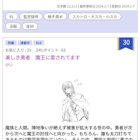
文字数 12,113
最終更新日 2024.1.7
登録日 2024.1.7
BL
監禁陵辱
触手責め
スカトロ・大スカ・小スカ
浣腸
産卵
30
短編
連載中
R18
お気に入り : 25
24h.ポイント : 63
美しき勇者 魔王に愛されてます
けい
魔族と人間。陣地争いが絶えず被害が拡大する世の中。勇者が次
から次へと魔王の討伐へと向かった。もちろん、誰も太刀打ちで
きるものは数百年現れていない。 そんな中、魔術と剣術に秀でた