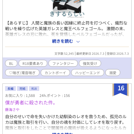
労働に明け暮れ、思い余って回送電車に身を投げたところソドム
に異世界転移した。彼女ナシ童貞。 ●ザラキア 195/80/外見年
齢25才程度 淫魔。褐色肌で、横に突き出た15センチ位の長い耳
と、山羊のようゆるくにカーブした象牙色の角を持ち、藍色の眼
【あらすじ】 人間と魔族の長い因縁に終止符を打つべく、熾烈な
に藍色の長髪を後ろで一つに縛っている。絶世の美貌の持ち主。
戦いを繰り広げた英雄ガレスと魔王ベルフェゴール。 激闘の末、
ソドムの街で一番の奴隷調教師。飴と鞭を使い分ける、陽気な性
英雄ガレスの刃に敗れ、死を覚悟したベルフェゴールだったが、
格。
目が覚めると、S級ソードマスターを引退したガレスに、元英雄が
続きを読む
突きつけたのは驚愕の処遇だった。 「元魔王のベルフェゴール、
いや、ベル。 お前には、俺が経営する冒険者ギルドの受付とし
文字数 52,345
最終更新日 2026.7.3
登録日 2026.7.3
て、生涯タダ働きしてもらう。」 「……は？」 －－－－－－⚠️注
意⚠️－－－－－－ ※18歳未満の方は閲覧をお控えください。 ※本
BL
R18要素あり
ファンタジー
強気受け
作はがっつりR-18表現があります。 カント、潮吹き、♡喘ぎ、
♡喘ぎ/濁音喘ぎ
カントボーイ
ハッピーエンド
溺愛
濁点喘ぎ、結腸(？)責め ※最後の方に少しだけ攻めが寿命で亡く
なる描写がありますのでご注意ください
16
長編
完結
R18
お気に入り : 1,588
24h.ポイント : 156
僕が勇者に殺された件。
藤海さや
自分のせいで命を失いかけた幼馴染のレオを救うため、孤児のル
カは魔族と取引を行い、自分の魂を対価にしてレオを取り戻す。
魔族と取引をしたことで闇属性の魔術が扱えるようになったルカ
は、その事実を隠し、勇者となったレオと共に旅を続けていた