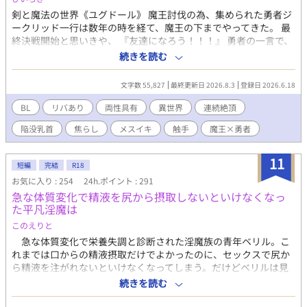
剣と魔法の世界《ユグドール》 魔王討伐の為、集められた勇者ジ
ークリッド一行は数年の時を経て、魔王の下までやってきた。 最
終決戦開始と思いきや、 『友達になろう！！！』 勇者の一言で、
魔族との戦争は終結。 そしてこれが、魔王と勇者の運命の出会
続きを読む
い。 半年後、再会した2人の甘くて淫な調教性活がスタートしま
す！ ♡ドS魔王の淫乱勇者育成計画♡ ※ほとんどエロ回なので、
文字数 55,827
最終更新日 2026.8.3
登録日 2026.6.18
印は付けてません！ ※初めの方に魔王×勇者、勇者×魔王リバー
シブルもあります！
BL
リバあり
両性具有
異世界
連続絶頂
陥没乳首
焦らし
メスイキ
触手
魔王×勇者
11
短編
完結
R18
お気に入り : 254
24h.ポイント : 291
急な体質変化で精液を尻から摂取しないといけなくなっ
た平凡淫魔は
このえりと
急な体質変化で栄養失調と診断された淫魔族の青年ベリル。こ
れまでは口からの精液摂取だけでよかったのに、セックスで尻か
ら精液を注がれないといけなくなってしまう。だけどベリルは見
た目も平凡で、食事に関しては淫魔族ならある程度自由な使用が
続きを読む
許可される魅了魔法すら使えなかった。 精液摂取のためにいつ
も通っていた男娼の娼館で雇ってもらおうと頼むベリルだった