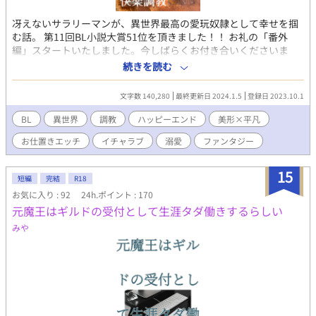
冴えないサラリーマンが、異世界最高の愛玩奴隷として幸せを掴
む話。 第11回BL小説大賞51位を頂きました！！ お礼の「番外
編」スタートいたしました。今しばらくお付き合いくださいま
せ。（本編シナリオは完結済みです） 上司に無視され、後輩たち
続きを読む
にいじめられながら、毎日終電までのブラック労働に明け暮れる
気弱な会社員・真治32歳。とある寒い夜、思い余ってプラットホ
文字数 140,280
最終更新日 2024.1.5
登録日 2023.10.1
ームから回送電車に飛び込んだ真治は、大昔に人間界から切り離
された堕落と退廃の街、ソドムへと転送されてしまう。 魔族が支
BL
異世界
調教
ハッピーエンド
美形×平凡
配し、全ての人間は魔族に管理される奴隷であるというソドムの
お仕置きエッチ
イチャラブ
溺愛
ファンタジー
街で偶然にも真治を拾ったのは、絶世の美貌を持つ淫魔の青年・
ザラキアだった。 異世界からの貴重な迷い人（ワンダラー）であ
る真治は、最高位性奴隷調教師のザラキアに淫乱の素質を見出さ
15
短編
完結
R18
れ、ソドム最高の『最高級愛玩奴隷・シンジ』になるため、調教
お気に入り : 92
24h.ポイント : 170
されることになる。 7日間で性感帯の全てを開発され、立派な性
元魔王はギルドの受付として生涯タダ働きするらしい
奴隷（セクシズ）として生まれ変わることになった冴えないサラ
リーマンは、果たしてこの退廃した異世界で、最高の地位と愛と
みや
幸福を掴めるのか…？ 美貌攻め×平凡受け。調教・異種姦・前立
腺責め・尿道責め・ドライオーガズム多イキ等で最後は溺愛イチ
ャラブ含むハピエン。（ラストにほんの軽度の流血描写あり。）
【キャラ設定】 ●シンジ 165/56/32 人間。お人好しで出世コー
スから外れ、童顔と気弱な性格から、後輩からも「新人さん」と
陰口を叩かれている。押し付けられた仕事を断れないせいで社畜