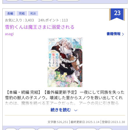
23
長編
完結
R18
お気に入り : 3,403
24h.ポイント : 113
雪豹くんは魔王さまに溺愛される
asagi
書籍情報
【本編・続編 完結】【番外編更新予定】 一夜にして同族を失った
雪豹の獣人の子スノウ。壊滅した里からスノウを救い出してくれ
たのは、魔族を統べる王アークだった。 アークの元に引き取ら
れ、悲しみに沈みながらも、スノウは徐々にアークに心を開いて
続きを読む
いく。 惹かれ合う運命の番とその仲間たちの物語。 序盤、スノウ
は仔獣型。中盤から獣人型。R18要素は後半になる予定です。 ()
文字数 526,251
最終更新日 2025.1.14
登録日 2023.1.30
内は視点名。スノウ視点の場合表記を省いています。 1章→救出