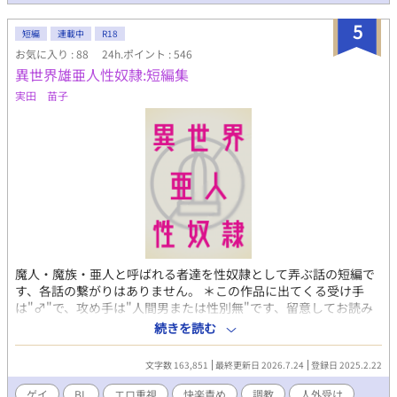
5
短編
連載中
R18
お気に入り : 88
24h.ポイント : 546
異世界雄亜人性奴隷:短編集
実田 苗子
魔人・魔族・亜人と呼ばれる者達を性奴隷として弄ぶ話の短編で
す、各話の繋がりはありません。 ＊この作品に出てくる受け手
は"♂"で、攻め手は"人間男または性別無"です、留意してお読み
ください。 ＊実際の人物、団体、場所等には一切関係ありませ
続きを読む
ん、あくまで一つの創作物としてお楽しみ下さい。 ＊R-18小説と
なります。一方的に行われる性的な責め、快楽責め等の要素があ
文字数 163,851
最終更新日 2026.7.24
登録日 2025.2.22
ります。 ＊作者の性癖の関係により簡単な設定描写の後に抜きエ
ロとなっています。ご容赦ください。 ＊短編全ての登場人物に詳
ゲイ
BL
エロ重視
快楽責め
調教
人外受け