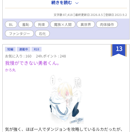
も、心を壊す事すら許されないまま魔法で快楽を押し付けられる
続きを読む
エヴァン。更にブラッドにはある思惑があり……。 表紙：湯弐さ
ん（https://www.pixiv.net/users/3989101）
文字数 87,418
最終更新日 2026.8.5
登録日 2023.9.2
BL
羞恥
拘束
魔族×人間
異世界
肉体操作
ファンタジー
石化
13
短編
連載中
R18
お気に入り : 160
24h.ポイント : 248
我慢ができない勇者くん。
かろ丸
気が強く、ほぼ一人でダンジョンを攻略しているルカだったが、