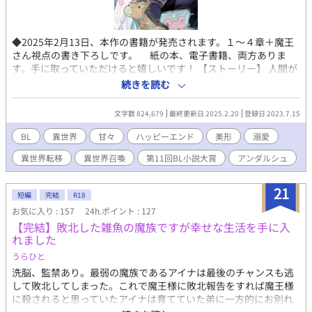
◆2025年2月13日、本作の書籍が発売されます。１～４章＋魔王
さん視点の書き下ろしです。 紙の本、電子書籍、両方ありま
す。手に取っていただけると嬉しいです！ 【ストーリー】 人間が
「魔族のペット」として扱われる異世界に召喚されてしまった、
続きを読む
元ナンバーワンホストでヒモの大長谷ライト（26歳）。 魔族の基
準で「最高に美しい容姿」と、ホストやヒモ生活で培った「愛さ
文字数 824,679
最終更新日 2025.2.20
登録日 2023.7.15
れ上手」な才能を生かして上手く立ち回り、魔王にめちゃくちゃ
気に入られ、かわいがられ、楽しいペット生活をおくるもの
BL
異世界
甘々
ハッピーエンド
美形
溺愛
の……だんだんただのペットでは満足できなくなってしまう。 飼
異世界転移
異世界召喚
第11回BL小説大賞
アンダルシュ
い主とペットから始まって、より親密な関係を目指していく、
「尊敬されているけど孤独な魔王」と「寂しがり屋の愛され体質
ペット」がお互いの孤独を埋めるハートフル溺愛ストーリーで
21
短編
完結
R18
す。 ※第11回BL小説大賞、「ファンタジーBL賞」受賞しまし
お気に入り : 157
24h.ポイント : 127
た！ありがとうございます！！ ※性描写は予告なく何度か入りま
【完結】敗北した雑魚の魔族ですが幸せな生活を手に入
す。 ※本編一区切りつきました。後日談を不定期更新中です。
れました
※X（旧Twitter）にて「#魔王さんのガチペット設定」タグで出し
切れていない設定や小ネタを呟いています。よろしければ！
うらひと
洗脳、監禁あり。最弱の魔族であるアイナは最後のチャンスも逃
して敗北してしまった。これで魔王様に敗北報告をすれば魔王様
に殺されると思っていたアイナは育てていた弟に一方的にお別れ