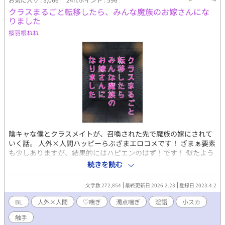
クラスまるごと転移したら、みんな魔族のお嫁さんにな
りました
桜羽根ねね
陰キャな僕とクラスメイトが、召喚された先で魔族の嫁にされて
いく話。 人外×人間ハッピーらぶざまエロコメです！ ざまぁ要素
も少しありますが、結果的にはハピエンのはず！です！ 似たよう
な話ばかり書いている気がしますが、性癖なのでごめんなさい！
続きを読む
フルコースのメインだけを細々と作っている感じです！ 成分表は
出てくるプレイ（性癖）を羅列しているもので、見るも見ないも
文字数 272,854
最終更新日 2026.2.23
登録日 2023.4.2
お任せします！ ☆第一部完結！ ☆第二部完結！ ☆第三部更新
中！ 何でも美味しく食べられる方向けです〜！ このキャラ/プレ
BL
人外×人間
♡喘ぎ
濁点喘ぎ
淫語
小スカ
イ好きだなって感想で教えてもらえたらとっても嬉しいです♡
触手