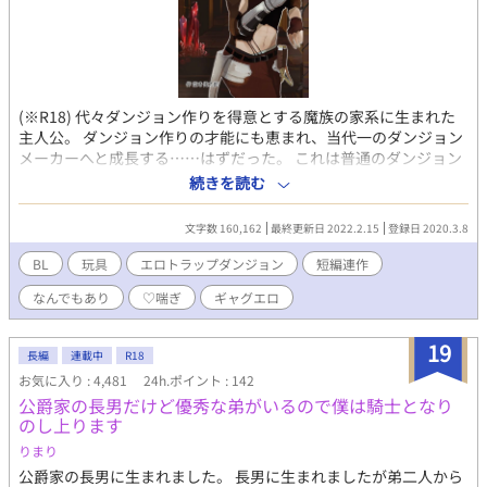
願いします。
(※R18) 代々ダンジョン作りを得意とする魔族の家系に生まれた
主人公。 ダンジョン作りの才能にも恵まれ、当代一のダンジョン
メーカーへと成長する……はずだった。 これは普通のダンジョン
に飽きた魔族の青年が、唯一無二の渾身作として作った『エロト
続きを読む
ラップダンジョン』の物語である。 短編連作、頭を空っぽにして
読めるBL(？)です。 2021/06/05 表紙絵をはちのす様に描いていた
文字数 160,162
最終更新日 2022.2.15
登録日 2020.3.8
だきました！
BL
玩具
エロトラップダンジョン
短編連作
なんでもあり
♡喘ぎ
ギャグエロ
19
長編
連載中
R18
お気に入り : 4,481
24h.ポイント : 142
公爵家の長男だけど優秀な弟がいるので僕は騎士となり
のし上ります
りまり
公爵家の長男に生まれました。 長男に生まれましたが弟二人から