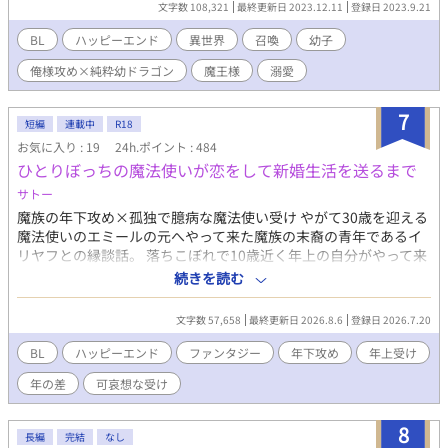
文字数 108,321
最終更新日 2023.12.11
登録日 2023.9.21
召喚するほどに……。 俺様魔王×いたいけな幼ドラゴン――成長
するまで見守ると決めた魔王は、徐々に真剣な想いを抱くように
BL
ハッピーエンド
異世界
召喚
幼子
なる。彼の想いは幼過ぎる竜に届くのか。ハッピーエンド確定
俺様攻め×純粋幼ドラゴン
魔王様
溺愛
【同時掲載】 小説家になろう、アルファポリス、カクヨム、エ
ブリスタ 2023/12/11……完結 2023/09/28……カクヨム、週間恋
愛 57位 2023/09/23……エブリスタ、トレンドBL 5位
7
短編
連載中
R18
2023/09/23……小説家になろう、日間ファンタジー 39位
お気に入り : 19
24h.ポイント : 484
2023/09/21……連載開始
ひとりぼっちの魔法使いが恋をして新婚生活を送るまで
サトー
魔族の年下攻め×孤独で臆病な魔法使い受け やがて30歳を迎える
魔法使いのエミールの元へやって来た魔族の末裔の青年であるイ
リヤフとの縁談話。 落ちこぼれで10歳近く年上の自分がやって来
たところで、ガッカリされるだけだろう、どうせ実を結ばない縁
続きを読む
だと思っていたエミールだったが、イリヤフの反応は想像と違っ
ていて……。 攻め:イリヤフ(20歳)魔族の末裔 受け:エミール(29
文字数 57,658
最終更新日 2026.8.6
登録日 2026.7.20
歳)魔法使い 年下の恋人に熱烈なアプローチをされて結婚した孤独
な魔法使いが幸福でエッチな新婚生活を送るまでのお話。 この作
BL
ハッピーエンド
ファンタジー
年下攻め
年上受け
品はムーンライトノベルズにも投稿しています。
年の差
可哀想な受け
8
長編
完結
なし