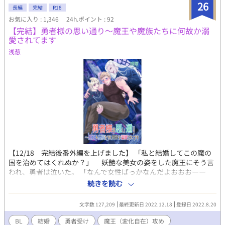
王。 人間の土地を追われ、世界の果てにある魔族の国からさらに
26
長編
完結
R18
深い闇の奥へ……。 ​ これは、世界を犠牲にして二人だけの永遠の
お気に入り : 1,346
24h.ポイント : 92
孤独と愛を手に入れた物語である。 .
【完結】勇者様の思い通り～魔王や魔族たちに何故か溺
愛されてます
浅葱
【12/18 完結後番外編を上げました】 「私と結婚してこの魔の
国を治めてはくれぬか？」 妖艶な美女の姿をした魔王にそう言
われ、勇者は泣いた。 「なんで女性ばっかなんだよおおおーー
ー！」と。 勇者の恋愛対象は男性なのに、見目よし、実力あり
続きを読む
のせいか勇者パーティーは全員女性だった。 魔王城に辿り着く
まで、パーティーの女性たちに毎晩夜這いをかけられて女性不信
文字数 127,209
最終更新日 2022.12.18
登録日 2022.8.20
マックスになっていた勇者。 これはもう魔王に殺してもらうし
かないとまで思いつめて魔王城に着いたら、魔王まで女性でしか
BL
結婚
勇者受け
魔王（変化自在）攻め