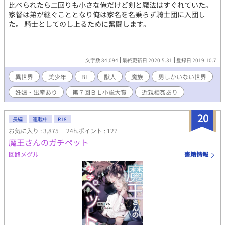
比べられたら二回りも小さな俺だけど剣と魔法はすぐれていた。
家督は弟が継ぐこととなり俺は家名を名乗らず騎士団に入団し
た。 騎士としてのし上るために奮闘します。
文字数 84,094
最終更新日 2020.5.31
登録日 2019.10.7
異世界
美少年
BL
獣人
魔族
男しかいない世界
妊娠・出産あり
第７回ＢＬ小説大賞
近親相姦あり
20
長編
連載中
R18
お気に入り : 3,875
24h.ポイント : 127
魔王さんのガチペット
回路メグル
書籍情報