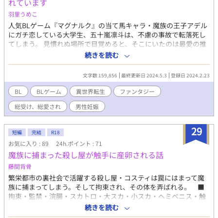
れています
羽里うめこ
人気BLゲーム『マグナルク』の当て馬キャラ・魔族の王子アデル
にガチ恋している大学生、五十嵐凛斗は、不慮の事故で転落死し
てしまう。 見慣れぬ場所で目覚めると、そこにいたのは最愛の推
し。 「私が喚んだのは聖獣だ。穢らわしい人間などではない」 聖
続きを読む
獣としての魂を持ちながら人間の姿で召喚されてしまったリト
は、筋金入りの人間嫌いである推しに出会い頭から嫌われてしま
文字数 159,856
最終更新日 2024.5.3
登録日 2024.2.23
ったのだった。 転生即失恋というあんまりな展開に傷付きながら
も、リトは決意する。 （アデルのためにも、立派な聖獣になるん
BL
BLゲーム
異世界転生
ファンタジー
だ……！） しかしリトが聖獣の力に目覚めるためには、他者との
総受け、総愛され
男性妊娠
性的な行為が必要で――？！ ※（ほぼ）男しか存在しない世界
で、男性妊娠・出産・授乳等の表現があります。主人公は妊娠し
ません。 ※19話の「実技指導」以降、♡喘ぎが入ります。
29
短編
完結
R18
お気に入り : 89
24h.ポイント : 71
魔族に捕まった殺し屋が触手に産卵される話
藤間背骨
繁栄都市の裏社会で活躍する殺し屋・コスティは罠にはまって魔
族に捕まってしまう。そして拘束され、その体を弄ばれる。 ■
拘束・監禁・浣腸・スカトロ・大スカ・小スカ・ヘミペニス・触
手・結腸責め・産卵・異物挿入・口枷 ■五体満足で生還しま
続きを読む
す ■既存の作品のパロディです