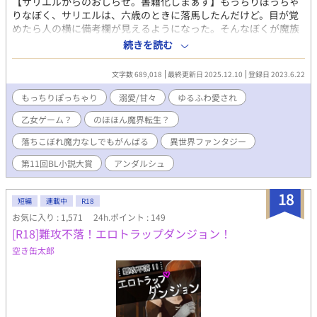
【サリエルからのおしらせ。書籍化しまぁす】もっちりぽっちゃ
りなぼく、サリエルは、六歳のときに落馬したんだけど。目が覚
めたら人の横に備考欄が見えるようになった。そんなぼくが魔族
の国でゆるふわっと漂い危機回避する、のほほんハートフルライ
続きを読む
フ。うーん、記憶喪失というわけではないが、なんか家族に違和
感があるなぁ？ わかっている。ここは魔族が住む国で、父上が
文字数 689,018
最終更新日 2025.12.10
登録日 2023.6.22
魔王だってことは。でも、なんかおかしいと思っちゃう。あと備
考欄も人に言えないやつだよね？ ぼくの備考欄には『悪役令嬢
もっちりぽっちゃり
溺愛/甘々
ゆるふわ愛され
の兄（尻拭い）』と書いてあるけど…うん、死にかけるとか殺さ
乙女ゲーム？
のほほん魔界転生？
れかけるとか、いろいろあるけど。まぁいいや。 ぼくに優しく
してくれる超絶美形の長兄、レオンハルト。ちょっと言葉のきつ
落ちこぼれ魔力なしでもがんばる
異世界ファンタジー
い次兄のラーディン。おそらく悪役令嬢で、ぼくが死にかかって
も高らかに笑う妹のディエンヌ。気の弱い異母弟のシュナイツ、
第11回BL小説大賞
アンダルシュ
という兄弟に囲まれた、もっちりなぼくの悪魔城ライフです。
さらに、従兄弟のマルチェロやマリーベル、ラーディンの護衛の
18
短編
連載中
R18
ファウスト、優秀な成績ですごいシュナイツのご学友のエドガー
という友達も巻き込んでのドタバタ魔王学園乙女ゲームストーリ
お気に入り : 1,571
24h.ポイント : 149
ーもあるよ。 え？ 乙女ゲーム？ なにそれ、美味しいの？ 第１
[R18]難攻不落！エロトラップダンジョン！
１回BL小説大賞で、アンダルシュノベルズb賞をいただきまし
空き缶太郎
た。 さらに、２０２５年三月中旬に書籍発売になります。読者の
みなさま、応援していただき、ありがとうございます。書籍化に
伴い設定が変更された部分がございます。四十一話以降の話はし
ばらく維持し、直しはナシの予定です。ご了承くださいませ。 本
編は完結しましたが、おまけなど、たまに出します。よろしくお