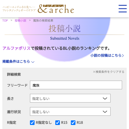
TOP
投稿小説
魔族の検索結果
Submitted Novels
アルファポリス
で投稿されているBL小説のランキングです。
小説の投稿はこちら
掲載条件はこちら
×検索条件をクリアする
詳細検索
フリーワード
長さ
進行状況
R指定
R指定なし
R15
R18