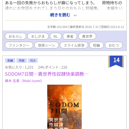
ある一回の失敗からおもらしが癖になってしまう。 荷物持ちの
連れにお世話をされてしまう日々のおもらし短編集。 本編をい
つかかく。 ルカ（勇者）受け 171cm 金髪ボブ、碧眼 気が強い。
続きを読む
立ち直りは早め。 アルバのことは拾った猫のようなものと思って
る。 アルバ（荷物持ち、魔族）攻め 198cm 癖毛の黒髪。黒目。
文字数 102,964
最終更新日 2026.7.31
登録日 2023.8.12
右目を隠している。 支配欲強め。 ルカで遊ぶのが最近のマイブー
ム。 ※この物語はフィクションであり、実在の人物・団体とは一
おもらし
おしがま
BL
勇者
異世界
切関係ありません。 また、屋外排泄は予想できない渋滞の発生時
ファンタジー
放尿シーン
スライム排泄
短編
おむつ
やトイレの無い山中などでは緊急避難として許される場合もあり
ますが基本的には軽犯罪法違反です。トイレを使用しましょう。
14
長編
完結
R18
お気に入り : 1,231
24h.ポイント : 220
SODOM7日間─異世界性奴隷快楽調教─
槇木 五泉（Maki Izumi）