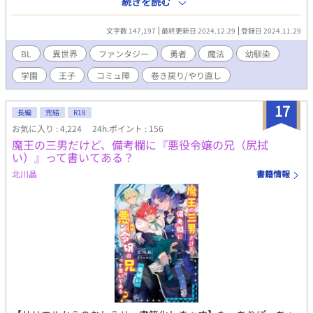
続きを読む
が、旅の途中で過去に魔族と取引をしたことをレオに知られてし
まい、裏切り者としてレオに殺されてしまう。 死後、魂は取引し
文字数 147,197
最終更新日 2024.12.29
登録日 2024.11.29
た魔族に捧げるはずが、何故かルカは再び目覚め、魔族と取引す
る前の子どもの頃に戻っていた。不審に思いながらも、最初の人
BL
異世界
ファンタジー
勇者
魔法
幼馴染
生の記憶があるルカは、レオの死を回避する行動をとる。 ◇主人
学園
王子
コミュ障
巻き戻り/やり直し
公は他人との交流が苦手で、自己決定が出来ないコミュ障の子で
す。 ◇テキトー設定。R18は番外編のみ。ざまあ要素はありませ
ん。 ◇ノアのその後の話→「婚約者の王子様に愛人がいるらしい
17
長編
完結
R18
が、ペットを探すのに忙しいので放っておいてくれ。」
お気に入り : 4,224
24h.ポイント : 156
魔王の三男だけど、備考欄に『悪役令嬢の兄（尻拭
い）』って書いてある？
北川晶
書籍情報