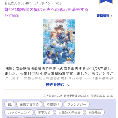
お気に入り : 3,407
24h.ポイント : 418
嫌われ魔術師の俺は元夫への恋心を消去する
SKYTRICK
書籍情報
旧題：恋愛感情抹消魔法で元夫への恋を消去する ☆11/28完結し
ました。 ☆第11回BL小説大賞奨励賞受賞しました。ありがとうご
ざいます！ 冷酷大元帥×元娼夫の忘れられた夫 ——「また俺を好
きになるって言ったのに、嘘つき」 元娼夫で現魔術師であるエデ
続きを読む
ィことサラは五年ぶりに祖国・ファルンに帰国した。しかし暫し
の帰郷を味わう間も無く、直後、ファルン王国軍の大元帥である
文字数 184,109
最終更新日 2025.8.6
登録日 2023.10.27
ロイ・オークランスの使者が元帥命令を掲げてサラの元へやって
くる。 ロイ・オークランスの名を知らぬ者は世界でもそうそうい
BL
後悔する攻め
不憫受け
ファンタジー
ない。魔族の血を引くロイは人間から畏怖を大いに集めながら
ハッピーエンド
年下攻め
大元帥×元娼夫
溺愛攻め
も、大将として国防戦争に打ち勝ち、たった二十九歳で大元帥と