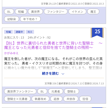
できたものの、そこは人間のいない魔族だけの国だったのであ
文字数 29,129
最終更新日 2022.10.9
登録日 2022.10.3
る。 困っていた主人公の元に、異世界の"魔王"である紅の髪と角
を持つ男があらわれて―― 「まさか――そっくりだとは思ってた
BL
短編
異世界
ファンタジー
イケメン
魔王
けれど、お前、本当にシュウなのか？」 異世界転生魔王様×異世
幼馴染
年下攻め？
界転生主人公 幼馴染年下攻めだけど年上攻めです
25
短編
連載中
R15
お気に入り : 13
24h.ポイント : 92
【BL】世界に裏切られた勇者と世界に背いた聖騎士 ～
魔王となった元勇者と信仰を捨てた堕騎士の残照〜
かがみゆえ
魔王を倒した者が、次の魔王になる。 それがこの世界の歪んだ真
実だった。 ​勇者・イクスリオは死闘の末に魔王を討つが、その身
に禍々しい魔力を宿して“新魔王”へと変貌してしまう。 聖王国は
手のひらを返し、即座にイスクリオを“人類最大の敵”として次の
続きを読む
討伐対象に指定。 ​世界の英雄である勇者は、一晩にして世界中か
ら命を狙われる存在へと堕ちた。 ​絶望の中、誰も信じられなくな
文字数 336
最終更新日 2026.7.13
登録日 2026.7.13
ったイクスリオの前に現れたのは、かつて神に誓いを立てた幼馴
染の聖騎士・ルミナザード。 彼が抜いた剣で斬り伏せたのは、イ
異世界ファンタジー
BL
元勇者
堕騎士
クスリオではなく新魔王を討伐しようとした冒険者たちだった。 ​
堕騎士×元勇者
執着攻め
追放
共依存
狂信
「世界が君を拒むなら、俺は魔王側につく」 ​神への信仰を捨
て“堕騎士”となって魔王側に味方する男と、すべてを失った新魔