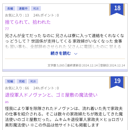
18
長編
連載中
R18
お気に入り : 13
24h.ポイント : 0
捨てられて、拾われた
77
兄さんが全てだった なのに 兄さんは寮に入って連絡をくれなくな
っ どうして？ 世話係が支持してくる 家政婦がいなくなった 食事
も 習い事も、全部辞めさせられた 父さんに電話したのに 甘える
な！忙しい、全て奴に任せてる ものすごく怒られた、怖い、、、
続きを読む
助けて兄さん！ 携帯を解約されて兄さんとも連絡が取れない 公衆
電話からかけたけど 登録してない電話番号だと取り付いてもらえ
文字数 5,085
最終更新日 2024.12.14
登録日 2024.12.14
ない 水も、電気も止まって、、、お腹すいた
19
短編
完結
R18
お気に入り : 66
24h.ポイント : 0
退役軍人ドノヴァンと、ゴミ屋敷の魔法使い
as
怪我により軍を除隊されたドノヴァンは、流れ着いた先で家政夫
の仕事を紹介される。そこは数々の家政婦たちが敗走してきた魔
法使いのゴミ屋敷だった。 ムキムキ退役軍人家政夫×ヒョロガリ
美形魔法使い ※この作品は他サイトにも掲載します