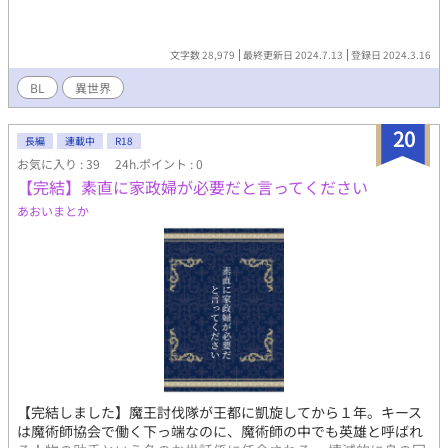
文字数 28,979
最終更新日 2024.7.13
登録日 2024.3.16
BL
異世界
20
長編
連載中
R18
お気に入り : 39
24h.ポイント : 0
【完結】素直に家政婦が必要だと言ってください
あおいまとか
【完結しました】魔王討伐隊が王都に凱旋してから１年。キース
は魔術師協会で働く下っ端なのに、魔術師の中でも英雄と呼ばれ