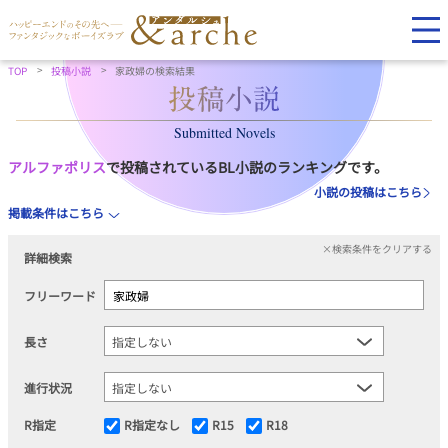
TOP
投稿小説
家政婦の検索結果
Submitted Novels
アルファポリス
で投稿されているBL小説のランキングです。
小説の投稿はこちら
掲載条件はこちら
×検索条件をクリアする
詳細検索
フリーワード
長さ
進行状況
R指定
R指定なし
R15
R18