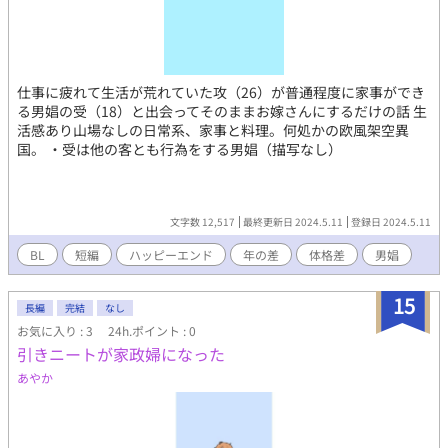
仕事に疲れて生活が荒れていた攻（26）が普通程度に家事ができ
る男娼の受（18）と出会ってそのままお嫁さんにするだけの話 生
活感あり山場なしの日常系、家事と料理。何処かの欧風架空異
国。 ・受は他の客とも行為をする男娼（描写なし）
文字数 12,517
最終更新日 2024.5.11
登録日 2024.5.11
BL
短編
ハッピーエンド
年の差
体格差
男娼
15
長編
完結
なし
お気に入り : 3
24h.ポイント : 0
引きニートが家政婦になった
あやか