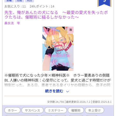
長編
完結
R18
お気に入り : 11
24h.ポイント : 14
先生、俺があんたの犬になる ～最愛の愛犬を失ったボ
クたちは、催眠術に縋るしかなかった～
桑水流 雫
※催眠術で犬になった少年×精神科医※ ホラー要素ありの倒錯
BL 人嫌いの精神科医：心堂尽にとって、愛犬と過ごす時間だけが
特別だった。 ある日、患者である皇イリヤの母親から、息子の同
性愛を治してくれと頼まれてしまう。だが心堂は、皇に「治す必
続きを読む
要なんかない」とハッキリと告げ、「一緒に治ったと嘘をつこ
う」と持ち掛け、皇も頷く。 数年後、家政婦兼ドッグトレーナー
文字数 24,798
最終更新日 2026.7.2
登録日 2025.8.1
として皇を雇い、彼の好意に気づきつつも、穏やかな日々を送っ
ていた。だがある日、皇と愛犬の乗った車が事故に巻き込まれ、
ホラー
サスペンス
ミステリー
催眠術
年上受け
皇は助かったが、愛犬を失ってしまう。危ういバランスで保たれ