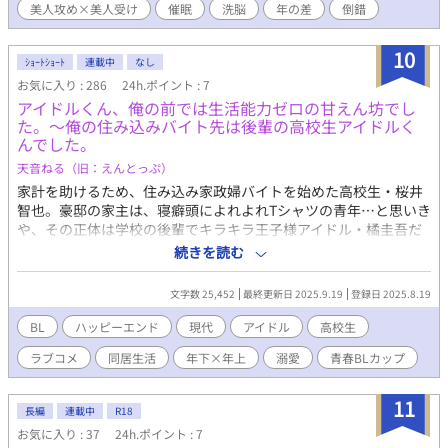
美人攻め×美人受け
催眠
洗脳
年の差
倒錯
ていた二人の関係は、愛犬を失うことで、崩れ始める。 距離を取
ろうとする心堂だったが皇に「俺があんたの犬になるっ」と涙な
がらに懇願され、倫理的に問題だと分かっていながら、愛犬を失
10
ｼｮｰﾄｼｮｰﾄ
連載中
なし
った喪失感に耐え切れず、心堂は彼に催眠術をかけてしまう。 そ
お気に入り : 286
24h.ポイント : 7
うして自分を犬だと思い込んでいる男と生活が始まるが
アイドルくん、俺の前では生活能力ゼロの甘えん坊でし
──！？ 愛を知らない二人の、痛いほどに健気、ホラー要素あ
た。～俺の住み込みバイト先は後輩の高校生アイドルく
りの倒錯ラブストーリー。
んでした。
天音ねる（旧：えんとっぷ）
家計を助けるため、住み込み家政婦バイトを始めた高校生・桜井
智也。豪邸の家主は、寝癖頭によれよれTシャツの青年…と思いき
や、その正体は学校の後輩でキラキラ王子様アイドル・橘圭吾だ
った！？ 学校では完璧、家では生活能力ゼロ。そんな圭吾のギャ
続きを読む
ップに振り回されながらも、世話を焼く日々にやりがいを感じる
智也。 ステージの上では完璧な王子様なのに、家ではカップ麺す
文字数 25,452
最終更新日 2025.9.19
登録日 2025.8.19
ら作れない究極のポンコツ男子。 智也の作る温かい手料理に胃袋
を掴まれた圭吾は、次第に心を許し、子犬のように懐いてくる。
BL
ハッピーエンド
現代
アイドル
高校生
「先輩、お腹すいた」「どこにも行かないで」 無防備な素顔と時
ラブコメ
同居生活
年下×年上
溺愛
青春BLカップ​
折見せる寂しげな表情に、智也の心は絆されていく。 住む世界が
違うはずの二人。秘密の契約から始まる、甘くて美味しい青春ラ
ブストーリー！
11
長編
連載中
R18
お気に入り : 37
24h.ポイント : 7