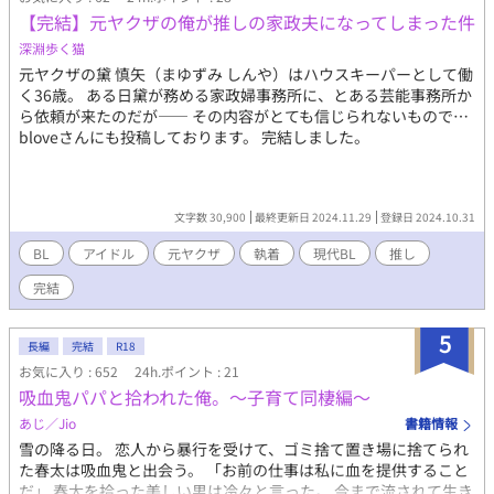
【完結】元ヤクザの俺が推しの家政夫になってしまった件
深淵歩く猫
元ヤクザの黛 慎矢（まゆずみ しんや）はハウスキーパーとして働
く36歳。 ある日黛が務める家政婦事務所に、とある芸能事務所か
ら依頼が来たのだが―― その内容がとても信じられないもので…
bloveさんにも投稿しております。 完結しました。
文字数 30,900
最終更新日 2024.11.29
登録日 2024.10.31
BL
アイドル
元ヤクザ
執着
現代BL
推し
完結
5
長編
完結
R18
お気に入り : 652
24h.ポイント : 21
吸血鬼パパと拾われた俺。〜子育て同棲編〜
あじ／Jio
書籍情報
雪の降る日。 恋人から暴行を受けて、ゴミ捨て置き場に捨てられ
た春太は吸血鬼と出会う。 「お前の仕事は私に血を提供すること
だ」 春太を拾った美しい男は冷々と言った。 今まで流されて生き