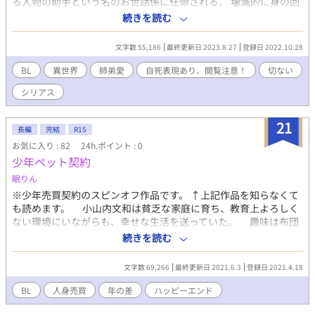
る人物の助手という名のお世話係に任命される。 壊滅的に身の回
りのことができない、研究しか目に入ってない英雄のお世話に四
続きを読む
苦八苦するキース。 でも英雄がそんな生活を送っているのには、
理由があった。 彼の悲哀を知ったとき、キースのとる行動は？ 平
文字数 55,186
最終更新日 2023.8.27
登録日 2022.10.28
凡助手×魔王討伐で活躍した英雄。 助手に師弟愛が芽生えるま
で。 ハッピーエンドの一歩手前ぐらいで終わります。 ※自死に近
BL
異世界
師弟愛
自死表現あり、閲覧注意！
切ない
い形で亡くなった相棒について、英雄が繰り返し内心を吐露する
シリアス
描写があります。大丈夫な方のみご覧ください。 他サイトにも公
開しています。
21
長編
完結
R15
お気に入り : 82
24h.ポイント : 0
少年ペット契約
眠りん
※少年売買契約のスピンオフ作品です。 ↑上記作品を知らなくて
も読めます。 小山内文和は貧乏な家庭に育ち、教育上よろしく
ない環境にいながらも、幸せな生活を送っていた。 趣味は布団
でゴロゴロする事。 ある日学校から帰ってくると、部屋はもぬ
続きを読む
けの殻、両親はいなくなっており、借金取りにやってきたヤクザ
の組員に人身売買で売られる事になってしまった。 文和を購入
文字数 69,266
最終更新日 2021.6.3
登録日 2021.4.18
したのは堂島雪夜。四十二歳の優しい雰囲気のおじさんだ。 文
和は雪夜の養子となり、学校に通ったり、本当の子供のように愛
BL
人身売買
年の差
ハッピーエンド
された。 文和同様人身売買で買われて、堂島の元で育ったアラ