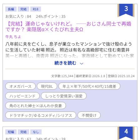
3
長編
完結
R18
お気に入り : 84
24h.ポイント : 35
【完結】運命じゃないけれど。 ──おじさん同士で再婚
ですか？ 楽隠居α×くたびれ主夫Ω
牛丸 ちよ
八年前に夫を亡くし、息子が巣立ったマンションで抜け殻のよう
に生活していた射場 照近。 照近は有名な高級邸宅に住む南雲井
英一と再婚し、南雲井 照近になった。 家政婦として勤めていた家
へ引っ越しを終えた照近は、英一が喜んでいるのを見て密かに驚
続きを読む
く。 英一は元妻に浮気で裏切られ、三人の子供とは関係がぎこち
ない。広い家で一人暮らすのが退屈で、きまぐれに照近へ求婚し
文字数 125,344
最終更新日 2026.1.8
登録日 2025.10.24
ただけだと思っていたからだ。 αとΩでありながら性的な関係への
進展もない。照近はしばしば混乱するのだった。 おだやかな隠居
オメガバース
現代BL
年上×年下/50代×40代/15歳差
生活の中、照近は自分が傷付いていて、英一に癒やされているこ
ハッピーエンド
しっとり愛情深い溺愛
とを自覚していく。 自分が、どれだけ英一の心の支えになってい
たのかも。 照近も英一のことを愛していたが、元義母に言われた
角のとれた紳士×ほんわか良妻
ような「恥知らずなΩ」である罪悪感が素直になることを難しく
させている。 そんなとき、週刊誌が《財産目的でαを誘惑した元
ドラマチック/ゆるコメディ/シリアス
不憫受け
家政婦のΩ》と照近を告発し、ネットにまで火がついて根拠のな
い中傷が始まる。
4
短編
完結
なし
お気に入り : 62
24h.ポイント : 28