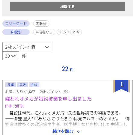
フリーワード
家政婦
R指定
R指定なし
R15
R18
件
22
件
1
長編
完結
R18
お気に入り : 1,667
24h.ポイント : 99
嫌われオメガが婚約破棄を申し出ました
田中 乃那加
舞台は現代。これはオメガバースの世界線での物語である。
――御笠 皇大郎 (みかさ こうたろう)は元アルファのオメガ。 御
笠家は数多くの政治家や学者、医学博士などを排出した由緒正し
い家系である。 とある事件からアルファからオメガへビッチン
続きを読む