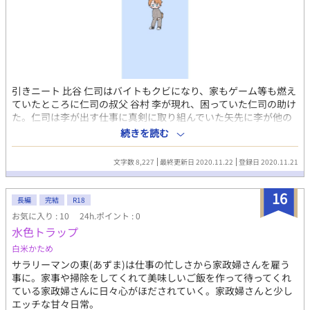
引きニート 比谷 仁司はバイトもクビになり、家もゲーム等も燃え
ていたところに仁司の叔父 谷村 李が現れ、困っていた仁司の助け
た。仁司は李が出す仕事に真剣に取り組んでいた矢先に李が他の
人と楽しそうにデートしている所を発見?! 仁司は自分の気持ちに
続きを読む
気づき
文字数 8,227
最終更新日 2020.11.22
登録日 2020.11.21
16
長編
完結
R18
お気に入り : 10
24h.ポイント : 0
水色トラップ
白米かため
サラリーマンの東(あずま)は仕事の忙しさから家政婦さんを雇う
事に。家事や掃除をしてくれて美味しいご飯を作って待ってくれ
ている家政婦さんに日々心がほだされていく。家政婦さんと少し
エッチな甘々日常。