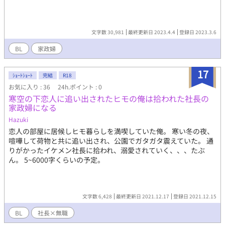
文字数 30,981
最終更新日 2023.4.4
登録日 2023.3.6
BL
家政婦
17
ｼｮｰﾄｼｮｰﾄ
完結
R18
お気に入り : 36
24h.ポイント : 0
寒空の下恋人に追い出されたヒモの俺は拾われた社長の
家政婦になる
Hazuki
恋人の部屋に居候しヒモ暮らしを満喫していた俺。 寒い冬の夜、
喧嘩して荷物と共に追い出され、公園でガタガタ震えていた。 通
りがかったイケメン社長に拾われ、溺愛されていく、、、たぶ
ん。 5~6000字くらいの予定。
文字数 6,428
最終更新日 2021.12.17
登録日 2021.12.15
BL
社長×無職