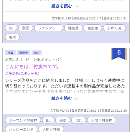
てきた。 求められるままに流されて、時が来れば捨てられる。 そ
続きを読む
んな行くあてもない春太は、住み込みで家政婦をする傍ら、血の
提供をすることに決めたのだけれど……。 愛情を知らぬ男と、一
文字数 81,246
最終更新日 2022.6.7
登録日 2022.4.21
人息子のテディと、ゴミの春太。 二人の吸血鬼と一人の人間。 三
人の同居生活が緩やかに始まる。 - - - - - - - - - - - - - - - - - - - - - - - - -
BL
溺愛
ファンタジー
健気受
吸血鬼
子育てBL
- ■無頓着からの溺愛になります。 ■攻めは吸血鬼のため、現代
現代
ファンタジーになります。 ■完結済みの作品なので予約投稿を予
定。 ■ムーン様にも掲載。 - - - - - - - - - - - - - - - - - - - - - - - - - - 傲慢
スパダリ×チャラ男一途
6
長編
連載中
R18
お気に入り : 19
24h.ポイント : 21
こんにちは、付喪神です。
江多之折(エタノール)
シリーズ作品をここに統合しました。仕様上、しばらく連載中に
切り替わっております。 ただいま連載中の別作品が完結したあた
りで追加エピソードを用意出来ればいいなと執筆中ですので、新
しいお話はしばらく上がりません ■あらすじ 特に大切にされた覚
続きを読む
えもないし、なんならUFOキャッチャーでゲットしてゲーセンの
袋に入れられたまま年単位で放置されてたけど、神、宿りまし
文字数 70,429
最終更新日 2026.6.1
登録日 2025.11.20
た。 見てください、人型です。…なんで？ あ、神といっても特別
な能力とかないけど、まぁ気にせず置いといて下さいね。宿った
リーマン×付喪神
BL
溺愛
現代
人間×付喪神
んで。って汚？！部屋、汚ったな！嘘でしょ？！ え？なんです
ハッピーエンド
人間×神様
か？ダッチ…？ 社畜気味リーマン(Sっ気有)×付喪神(生まれたて