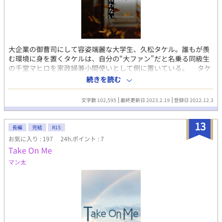
大企業の御曹司にして容姿端麗な大学生、久松タケル。誰もが羨
む環境に身を置くタケルは、自分の“大ファン”だと名乗る同級生
の千堂マヒロを家政婦兼小間使いとして側に置いている。 タケ
ルがいなければ生きて行けない、と献身的に尽くすマヒロと、優
続きを読む
越感に浸るタケル。 主従関係にある二人の関係に、ある日些細
なヒビが入る。
文字数 102,595
最終更新日 2023.2.19
登録日 2022.12.3
13
長編
完結
R15
お気に入り : 197
24h.ポイント : 7
Take On Me
マン太