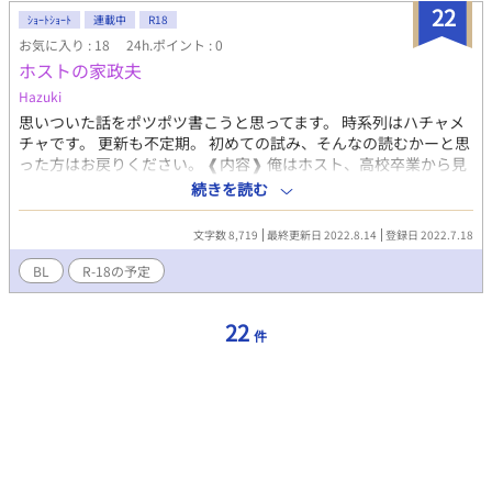
サー家政婦の金井栞も、サバサバした性格だが、文和に親切だ。
22
三年程を堂島の家で、呑気に雪夜や栞とゴロゴロした生活を送
ｼｮｰﾄｼｮｰﾄ
連載中
R18
っていたのだが、ある日雪夜が人身売買の罪で逮捕されてしまっ
お気に入り : 18
24h.ポイント : 0
た。 文和はゴロゴロ生活を守る為、雪夜が出所するまでの間、
ホストの家政夫
ペットにしてくれる人を探す事にした。 ※前作と違い、エロは最
Hazuki
初の頃少しだけで、あとはほぼないです。 ※前作がシリアスで暗
思いついた話をポツポツ書こうと思ってます。 時系列はハチャメ
かったので、今回は明るめでやってます。
チャです。 更新も不定期。 初めての試み、そんなの読むかーと思
った方はお戻りください。 ❰内容❱ 俺はホスト、高校卒業から見
習いをして、二十歳でホストデビューした。 ホストだから家政婦
続きを読む
は家政夫でないと困る。 来てくれた家政夫は完璧。 その家政夫、
実は伝説のホストだったことを知る。 だんだん意識してゆく俺。
文字数 8,719
最終更新日 2022.8.14
登録日 2022.7.18
実は家政夫、俺のデビュー前から俺のこと知ってたみたい。 そん
な二人のエピソードを書く。 思いついたら書く。 そんなんですみ
BL
R-18の予定
ません😖 ホスト、本城大我(たいが)、23歳 家政夫、金井寛人(ひ
ろと)、30歳 Rｰ18は夜に、それ以外は特に決めずに公開していま
22
す。
件