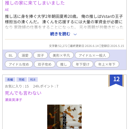
推しの家に来てしまいました
AE
推し活に身を捧ぐ大学2年朝田夏希20歳。 俺の推しはVstarの王子
様担当の湊くんだ。 湊くんを応援するには大量の軍資金が必要に
なり 家政婦の仕事をすることになった。 元々両親が共働きだった
ため家事は得意だったから俺的には神バイトすぎる！！ そんな俺
続きを読む
に突然長期住込みの仕事が舞い込んできた。 渋っていたが湊くん
のために頑張るしかない。 身を奮い立たせ向かった先は高級住宅
文字数 52,272
最終更新日 2026.6.14
登録日 2026.5.15
街のある一軒家。 チャイムを押し現れたのは…まさかの推しだっ
た。 主人公 朝田夏希（あさだなつき） 大学2年生の20歳 雇い主
BL
溺愛
双子
美形×平凡
アイドル×一般人
皐月凪 （さつきなぎ） 職業不詳 23歳 湊の双子の弟。 皐月
アイドル攻め
双子攻め
推し
年下受け
年上×年下
湊 （さつきみなと） 男性アイドルグループVstar（ブイスター）
の王子様担当。 23歳 凪の双子の兄
12
長編
完結
R18
お気に入り : 15
24h.ポイント : 7
死んでも言わない
瀬楽英津子