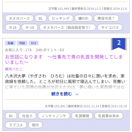
グして高学歴のエリートで容姿端麗の青年の人生が一転した。
アルファ家系であった中でのオメガ。 肩身が狭いどころではな
文字数 101,849
最終更新日 2024.12.3
登録日 2024.11.6
い。 針のむしろ状態で大学を中退させられたあと、小さな家
を与えられ無愛想な家政婦と唯一優しかった祖母暮らしていた。
オメガバース
BL
ビッチング
嫌われ
悪役令息？
そこで次々と持ち込まれる縁談の話。 すべてを突っぱねて
Ｒ18
Ｒ-18
オメガバース（独自設定有り）
サイコパス
いたが、優しかった祖母が倒れてから状況は変わった。 跡取
り候補の弟からの脅しで、皇大郎は渋々縁談を受け入れた。 相
手は貴島グループ(金融から不動産、他にも様々な業界にて拡大成
2
長編
完結
R18
長した巨大企業グループ)のいわるる御曹司。 貴島 高貴 (きじま
お気に入り : 174
24h.ポイント : 63
こうき)である。 顔こそイケメンだが性格の悪い男で、もちろん
お世話になります ～仕事先で男の乳首を開発してしま
アルファ。 見合いの席でとんでもない失礼な発言と乱暴をしよ
いました～
うとしたクズ男。 すったもんだで婚約したものの、相手の会社
で働くように要求された。 案の定、会社では腫れ物扱い。ヒソ
餅月ぺたこ
ヒソされ嫌がらせも続く。 それでも祖母のため家のため必死
八木沢大夢（やぎさわ ひろむ）は社畜の日々に潤いを求め、家
で耐えた。 しかし婚約者は連絡もなく放置。 たまには食事で
政婦を依頼した。 ところが初日に風邪で寝込んでしまい、見舞い
もと勇気を出して誘ってみるも素っ気なく断られる。 どこにい
に来ていた同僚の佐藤が出迎えたのは、夢に描いた家政婦ではな
ても孤独――そんな日々を三ヶ月。 ついに決定的な出来事が起
く、家事も容姿もハイスペックな家政夫の市井（いちい）だっ
続きを読む
こる。 社内の女性社員たちに呼び出され、婚約者には愛する人
た。 意識朦朧の大夢がとった行動で市井はとんでもない勘違いの
がいるから婚約破棄しろと罵倒される。 傷ついた皇大郎に追
恋にハマってゆく……。 家政夫（攻）×リーマン（受）の現代Ｂ
文字数 192,841
最終更新日 2021.11.14
登録日 2021.10.10
い打ちをかけるような出来事が。 そしてようやく決意した。
Ｌです。 ※同じ内容で他サイトでも投稿しております。（タイト
婚約破棄して家出してやろう、と。 クズなアルファ(？)に愛想
ルは「お世話になります」）
BL
社会人
ノンケ×ノンケ
乳首開発
乳首責め多め
をつかした生きる力強めなオメガのシリアスありのラブコメデ
ィ。 R18もあるよ！！！
ラブコメ
現代