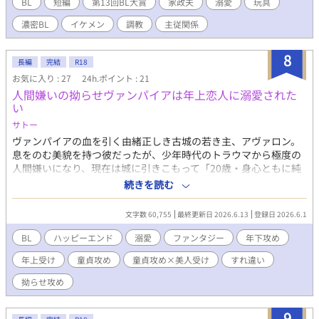
く普通の元サラリーマン💕 糖度高め、エロ多し、イチャイチャ、
BL
短編
第13回BL大賞
家政夫
溺愛
玩具
甘々、ハードプレイまで色々あります。趣味と妄想と実益を兼ね
濃密BL
イケメン
調教
主従関係
て書けるだけ書いていきます。 題名で何となく相手を察していた
だけると嬉しいです。もしもカップリング表記必要でしたらコメ
ントいただけると助かります。
8
長編
完結
R18
お気に入り : 27
24h.ポイント : 21
人間嫌いの拗らせヴァンパイアは年上恋人に溺愛された
い
サトー
ヴァンパイアの血を引く由緒正しき古城の若き主、アヴァロン。
息をのむ美貌を持つ彼だったが、少年時代のトラウマから極度の
人間嫌いになり、現在は城に引きこもって「20歳・身心ともに純
潔」のまま、こじらせた日々を送っていた。 そんなある日、お節
続きを読む
介な家政婦が勝手に出した「気高き理想の伴侶を求む」という痛
すぎる縁談広告を見て、一人の美しい青年・セリーズが城を訪ね
文字数 60,755
最終更新日 2026.6.13
登録日 2026.6.1
てくる。 運命の出会いだと舞い上がったアヴァロンであったが、
セリーズの勘違いだということが明らかになる。嘘泣きとフォス
BL
ハッピーエンド
溺愛
ファンタジー
年下攻め
ター家の財力でなんとかセリーズと関係を築いたものの……。 拗
年上受け
童貞攻め
童貞攻め×美人受け
すれ違い
らせ童貞年下攻めが魔性の年上受けに情緒をめちゃくちゃにされ
て骨抜きになる話。 アヴァロン(攻):20歳。ヴァンパイアの末裔。
拗らせ攻め
童貞。 セリーズ(受):25歳。ピアノの先生。魔性の青年 この作品は
ムーンライトノベルズにも掲載しています。
9