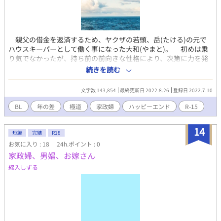
親父の借金を返済するため、ヤクザの若頭、岳(たける)の元で
ハウスキーパーとして働く事になった大和(やまと)。 初めは乗
り気でなかったが、持ち前の前向きな性格により、次第に力を発
揮していく。 岳とも次第に打ち解ける様になり…。 軽い
続きを読む
ノリのお話しを目指しています。 ※BLに分類していますが軽め
です。 ※他サイトへも掲載しています。
文字数 143,854
最終更新日 2022.8.26
登録日 2022.7.10
BL
年の差
極道
家政婦
ハッピーエンド
R-15
14
短編
完結
R18
お気に入り : 18
24h.ポイント : 0
家政婦、男娼、お嫁さん
綿入しずる