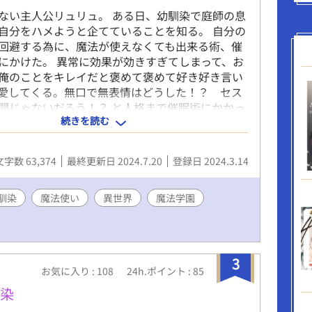
ない主人公リュリュ。 ある日、幼馴染で庭師の息
自分をハメようと企てていることを知る。 自分の
回避する為に、魔法が使えなくても出来る術、催
にかけた。 異常に効果が効きすぎてしまって、お
俺のことをキレイだと褒めて褒めて好き好き言い
愛してくる。無口で無表情はどうした！？ セス
間じゃないだろう！？ と人格まで催眠術にかかっ
続きを読む
だけど、本当のところは……。 2023に『幼馴染に
けたら溺愛されまくちゃった⁉』で掲載しており
全体を改稿し、あまりに内容変更が多いのでアッ
文字数 63,374
最終更新日 2024.7.20
登録日 2024.3.14
した。 改稿前とストーリーがやや異なっていま
ライトノベルズでも掲載しております。
馴染
魔法使い
異世界
魔法学園
3
お気に入り : 108
24h.ポイント : 85
馴染