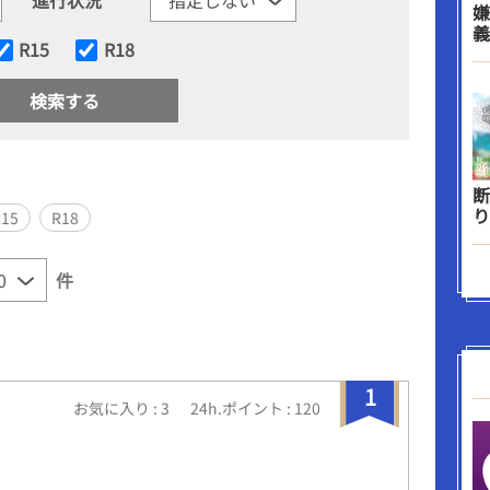
嫌
義
R15
R18
断
り
R15
R18
件
1
お気に入り : 3
24h.ポイント : 120