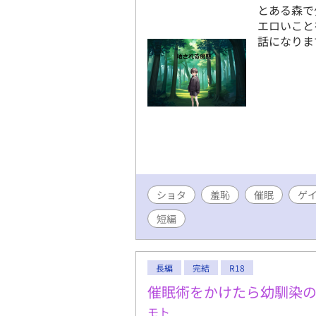
とある森で
エロいこと
話になりま
ショタ
羞恥
催眠
ゲ
短編
長編
完結
R18
催眠術をかけたら幼馴染の
モト