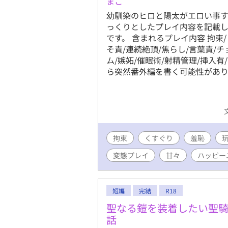
まこ
幼馴染のヒロと陽太がエロい事す
っくりとしたプレイ内容を記載
です。 含まれるプレイ内容 拘束/
そ責/連続絶頂/焦らし/言葉責/
ム/嫉妬/催眠術/射精管理/挿入有
ら突然番外編を書く可能性があり
拘束
くすぐり
羞恥
変態プレイ
甘々
ハッピー
短編
完結
R18
聖なる鎧を装着したい聖
話