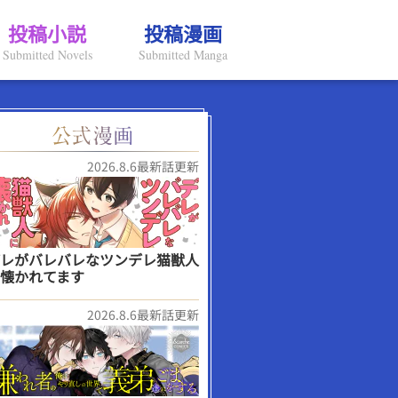
投稿小説
投稿漫画
Submitted Novels
Submitted Manga
2026.8.6最新話更新
レがバレバレなツンデレ猫獣人
懐かれてます
2026.8.6最新話更新