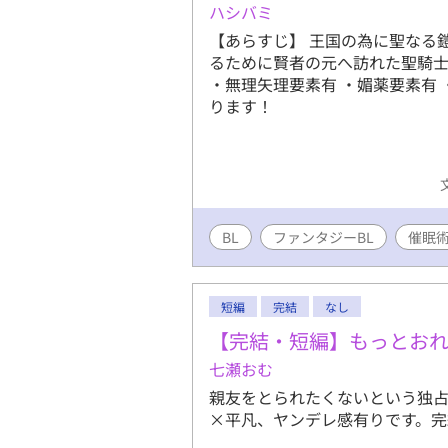
ハシバミ
【あらすじ】 王国の為に聖なる
るために賢者の元へ訪れた聖騎士
・無理矢理要素有 ・媚薬要素有 ・
ります！
BL
ファンタジーBL
催眠
短編
完結
なし
【完結・短編】もっとお
七瀬おむ
親友をとられたくないという独占
×平凡、ヤンデレ感有りです。完