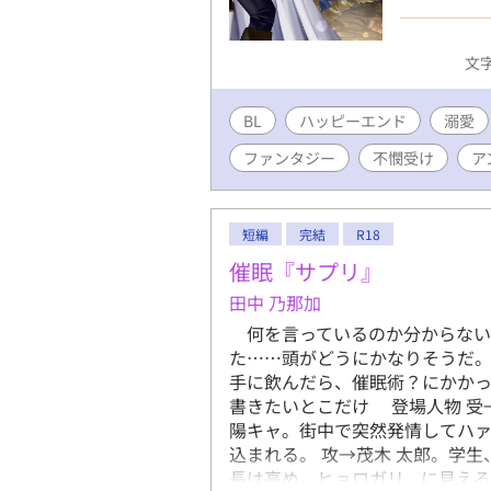
い」とのこ
ル。だが事
が、冷たそ
文字
ンはありま
ンタジーB
BL
ハッピーエンド
ございます
溺愛
ファンタジー
不憫受け
ア
短編
完結
R18
催眠『サプリ』
田中 乃那加
何を言っているのか分からない
た……頭がどうにかなりそうだ
手に飲んだら、催眠術？にかか
書きたいとこだけ 登場人物 受
陽キャ。街中で突然発情してハ
込まれる。 攻→茂木 太郎。学
長は高め。ヒョロガリ、に見え