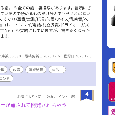
る話。 ※全ての話に裏描写があります。冒頭にざ
しているので読めるものだけ読んでもらえれば幸い
くすぐり/耳責/羞恥/玩具/放置/アイス/乳首責/へ
チョコレートプレイ/電話/前立腺責/ドライオーガズ
/甘々etc. ※完結にしていますが、書きたくなった
ます。
文字数 56,390
最終更新日 2025.12.6
登録日 2023.12.8
玩具
放置
連続絶頂
焦らし
エンド
4
お気に入り : 61
24h.ポイント : 85
騎士が騙されて開発されちゃう