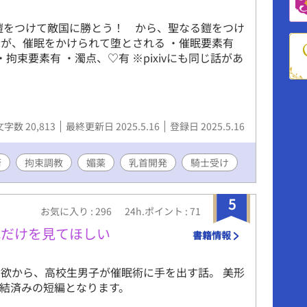
鎧をつけて敵国に勝とう！ から、聖なる鎧をつけ
が、催眠をかけられて堕とされる ・催眠要素有
拘束要素有 ・濁点、♡有 ※pixivにも同じ話があ
文字数 20,813
最終更新日 2025.5.16
登録日 2025.5.16
術
拘束調教
媚薬
乳首開発
騎士受け
5
お気に入り : 296
24h.ポイント : 71
れだけを見てほしい
書籍情報
欲から、高校生男子が催眠術に手を出す話。 美形
結済みの短編となります。