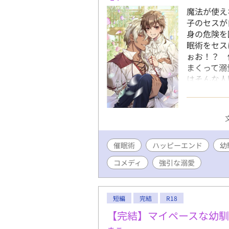
魔法が使え
子のセスが
身の危険を
眠術をセス
ぉお！？ 
まくって溺
はそんな人
て変わる話
催眠術をか
ましたが、
プし直しま
す。ムーン
催眠術
ハッピーエンド
幼
コメディ
強引な溺愛
短編
完結
R18
【完結】マイペースな幼