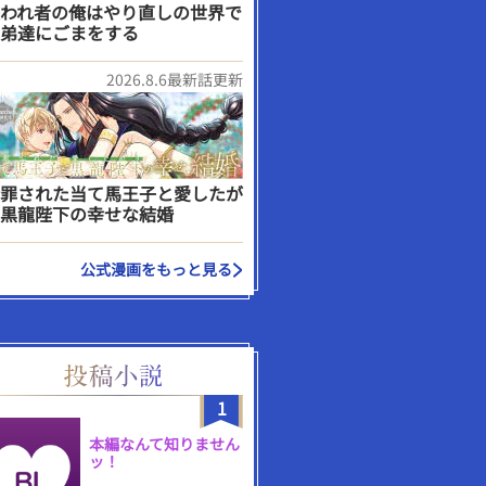
われ者の俺はやり直しの世界で
弟達にごまをする
2026.8.6最新話更新
罪された当て馬王子と愛したが
黒龍陛下の幸せな結婚
公式漫画をもっと見る
1
本編なんて知りません
ッ！