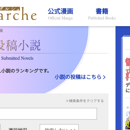
公式漫画
書籍
Official Manga
Published Books
果
Submitted Novels
L小説のランキングです。
小説の投稿はこちら
デ
に
×検索条件をクリアする
進行状況