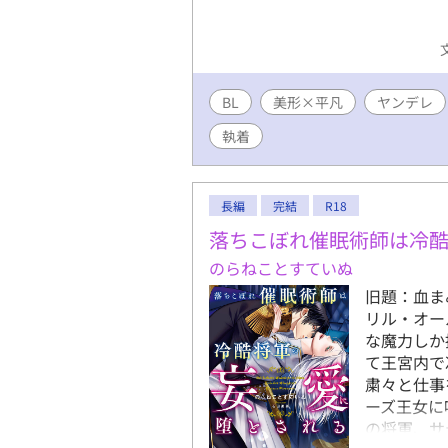
BL
美形×平凡
ヤンデレ
執着
長編
完結
R18
落ちこぼれ催眠術師は冷
のらねことすていぬ
旧題：血ま
リル・オー
な魔力しか
て王宮内で
粛々と仕事
ーズ王女に
の将軍、サ