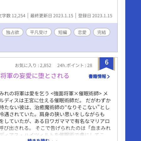
文字数 12,254
最終更新日 2023.1.15
登録日 2023.1.15
独占欲
平凡受け
短編
恋愛
完結
6
お気に入り : 2,852
24h.ポイント : 28
酷将軍の妄愛に堕とされる
書籍情報
みれの将軍は愛を乞う <強面将軍×催眠術師> メ
ルディスは王宮に仕える催眠術師だ。 だがわずか
持たない彼は、治癒魔術師の″なりそこない”とし
冷遇されていた。肩身の狭い思いをしながらも
をしていたが、ある日ワガママで有名なマリアロ
呼び出される。 そこで告げられたのは「血まみれ
ディアス・ハイツィルトを催眠術で虜にしてこ
続きを読む