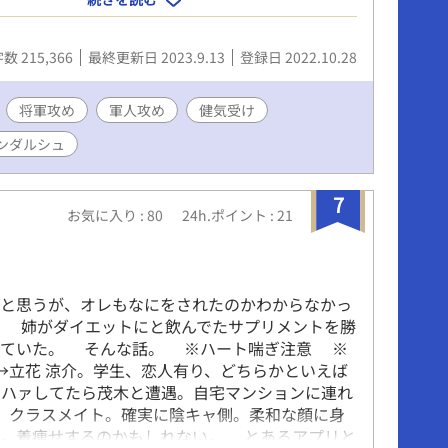
とだった。 そんなことは無理だと混乱するメリ
態は思わぬ方向へ進んで……？ 頑張り屋の受け
うに見える攻めに溺愛されるお話。 ※グロいシー
数 215,366
最終更新日 2023.9.13
登録日 2022.10.28
せん ◇◇◇ 毎日更新。 第10回BL小説大賞、ファ
L賞を頂きました！皆様のおかげです！ありがとう
！ ◇◇◇
将軍攻め
軍人攻め
健気受け
ンダルシュ
7
お気に入り : 80
24h.ポイント : 21
と思うが、オレもなにをされたのかわからなかっ
。 姉がダイエットにと飲んでたサプリメントを勝
っていた。 そんな話。 ※ハート喘ぎ注意 ※
→立花 涼介。学生、恋人有り、どちらかといえば
ァハァしてたら茂木と遭遇。自宅マンションに連れ
生、クラスメイト。確実に陰キャ側。柔和な顔に身
る。着痩せするのかもしれない。 とあるアプリと