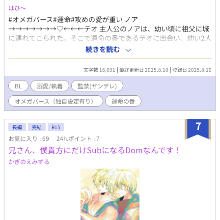
はひ〜
#オメガバース#運命#攻めの愛が重い ノア
→→→→→→→♡←←←テオ 主人公のノアは、幼い頃に祖父に城
に連れてこられた。そこで運命の番であるテオに出会い、幼い2人
であったがその場でヒートし、番ってしまう。そして、その現場
続きを読む
に駆けつけた大人たちは2人を引き離しその後は会うことはなかっ
た。しかし、ノアが２０歳になったある日、運命の歯車は再び動
文字数 16,691
最終更新日 2025.8.10
登録日 2025.8.10
き出した…。
BL
溺愛/執着
監禁(ヤンデレ)
オメガバース（独自設定有り）
運命の番
7
長編
完結
R15
お気に入り : 69
24h.ポイント : 7
兄さん、僕貴方にだけSubになるDomなんです！
かぎのえみずる