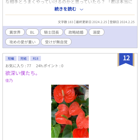
な相手とうまくやっていけるのかと思っていたら？ 「君は本当に
可愛いな」 あれ？冷徹な騎士団長はどこに？ 僕なんで溺愛されて
続きを読む
るの？ 政略結婚？によって結婚した無自覚美人公爵令息と王弟の
冷徹？強面騎士団長のお話です。 初めて描く作品なので下手でも
文字数 183
最終更新日 2024.2.25
登録日 2024.2.25
見守っていてください。アドバイスや意見待っています。
異世界
BL
騎士団長
政略結婚
溺愛
攻めの愛が重い
受けが無自覚
12
短編
完結
R18
お気に入り : 77
24h.ポイント : 0
欲深い僕たち。
佳乃