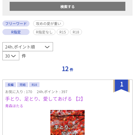
フリーワード
攻めの愛が重い
R指定
R指定なし
R15
R18
件
12
件
1
長編
完結
R18
お気に入り : 170
24h.ポイント : 397
手とり、足とり、愛してあげる 【2】
青森ほたる