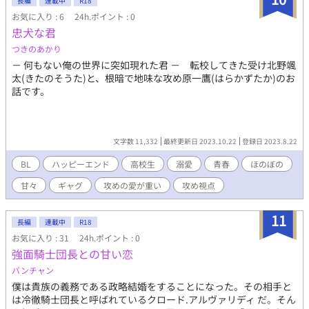
長編
連載中
R18
お気に入り : 6
24h.ポイント : 0
忠犬な君
つきのあかり
－ 何もない俺の世界に突如現れた君 － 転校してきた受け北野颯
太(きたのそうた)と、根暗で地味な攻め原一鷹(はらかずたか)のお
話です。
文字数 11,332
最終更新日 2023.10.22
登録日 2023.8.22
BL
ハッピーエンド
高校生
溺愛
青春
ほのぼの
甘々
ギャグ
攻めの愛が重い
攻め視点
11
長編
連載中
R18
お気に入り : 31
24h.ポイント : 0
強面騎士団長との甘い恋
バンチャン
僕は貴族の義務である政略結婚をすることになった。その相手と
は冷徹騎士団長と呼ばれているクロード.アルヴァリディ だ。そん