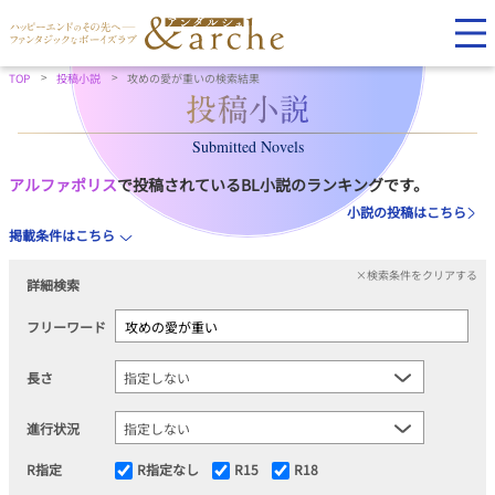
TOP
投稿小説
攻めの愛が重いの検索結果
Submitted Novels
アルファポリス
で投稿されているBL小説のランキングです。
小説の投稿はこちら
掲載条件はこちら
×検索条件をクリアする
詳細検索
フリーワード
長さ
進行状況
R指定
R指定なし
R15
R18