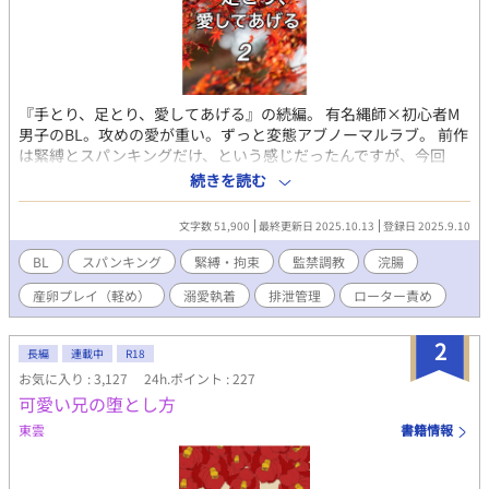
『手とり、足とり、愛してあげる』の続編。 有名縄師×初心者M
男子のBL。攻めの愛が重い。ずっと変態アブノーマルラブ。 前作
は緊縛とスパンキングだけ、という感じだったんですが、今回
は、公開お仕置きあり、（さらっとですが）嘔吐させたり、監禁
続きを読む
して排泄管理したり、等々……アブノーマルを突き進みます。ご
注意ください。 なんでも大丈夫な人向け。
文字数 51,900
最終更新日 2025.10.13
登録日 2025.9.10
BL
スパンキング
緊縛・拘束
監禁調教
浣腸
産卵プレイ（軽め）
溺愛執着
排泄管理
ローター責め
2
長編
連載中
R18
お気に入り : 3,127
24h.ポイント : 227
可愛い兄の堕とし方
東雲
書籍情報