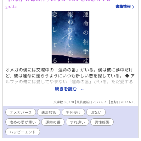
grotta
書籍情報
オメガの僕には交際中の「運命の番」がいる。僕は彼に夢中だけ
ど、彼は運命に逆らうようにいつも新しい恋を探している。 ◆ ア
ルファの俺には愛してやまない「運命の番」がいる。ただ愛する
だけでは不安で、彼の気持ちを確かめたくて、他の誰かに気があ
続きを読む
るふりをするのをやめられない。 【溺愛拗らせ攻め×自信がない
平凡受け】 未熟で多感な時期に運命の番に出会ってしまった二人
文字数 38,270
最終更新日 2022.6.21
登録日 2022.6.13
の歪んだ相思相愛の話。 久藤冬樹（21歳）…平凡なオメガ 神林豪
（21歳）…絵に描いたようなアルファ（中身はメンヘラ） ※番外
オメガバース
執着攻め
平凡受け
切ない
編も完結しました。ゼミの後輩が頑張るおまけのifルートとなり
攻めの愛が重い
運命の番
すれ違い
男性妊娠
ます
ハッピーエンド