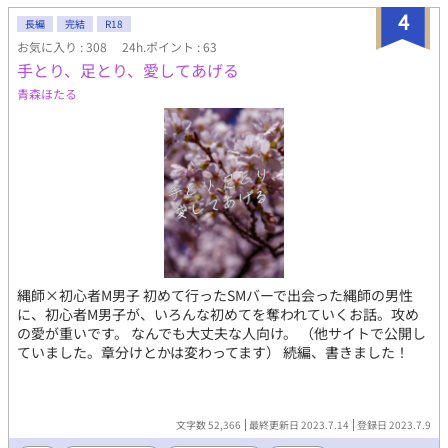
4
長編
完結
R18
お気に入り : 308
24h.ポイント : 63
手とり、足とり、愛してあげる
青森ほたる
縄師×初心者M男子 初めて行ったSMバーで出会った縄師の男性
に、初心者M男子が、いろんな初めてを奪われていくお話。攻め
の愛が重いです。 なんでも大丈夫な人向け。 （他サイトで公開し
ていました。章分けとかは変わってます） 続編、書きました！
文字数 52,366
最終更新日 2023.7.14
登録日 2023.7.9