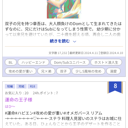
双子の兄を持つ章吾は、大人顔負けのDomとして生まれてきたは
ずなのに、兄にだけはSubになってしまう性質で。 幼少期に分か
って以来兄を避けていたが、二十歳を超える頃、再会し二人の歯
車がまた巡る Dom/Subユニバースボーイズラブです。 初めて
続きを読む
Dom/Subユニバース書いてみたので違和感あっても気にしないで
ください。 Dom/Subユニバースの用語説明なしです。
文字数 17,232
最終更新日 2024.4.11
登録日 2024.4.10
BL
ハッピーエンド
Dom/Subユニバース
ホスト×浪人生
攻めの愛が重い
兄×弟
双子
少しS風味の攻め
溺愛
8
短編
完結
R18
お気に入り : 20
24h.ポイント : 7
運命の王子様
はひ〜
#運命#ハピエン#攻めの愛が重い#オメガバース リアム
→→→→→→→♡←←←ステラ 料理人見習いのステラはお城に仕
えていた。ある日、ひょんなことから王子のデザートを作ること