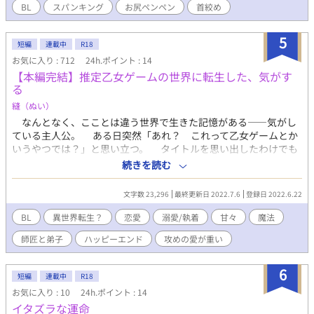
BL
スパンキング
お尻ペンペン
首絞め
5
短編
連載中
R18
お気に入り : 712
24h.ポイント : 14
【本編完結】推定乙女ゲームの世界に転生した、気がす
る
縫（ぬい）
なんとなく、こことは違う世界で生きた記憶がある――気がし
ている主人公。 ある日突然「あれ？ これって乙女ゲームとか
いうやつでは？」と思い立つ。 タイトルを思い出したわけでも
ないし、ストーリーの記憶が蘇ったわけでもない。 ただ、状況
続きを読む
証拠的にそうではないかと怪しみ始める。 だんだんと深まる疑
惑。それに同調するように増える、言いようのない不安。 （もし
文字数 23,296
最終更新日 2022.7.6
登録日 2022.6.22
本当にこれが転生とかいうヤツなら、俺の人生を第三者に操られ
るなんてごめんだ） そんな状況を回避するにはどうしたら良い
BL
異世界転生？
恋愛
溺愛/執着
甘々
魔法
か考える主人公。そのせいで増える徹夜と目の下の隈。 三徹し
師匠と弟子
ハッピーエンド
攻めの愛が重い
たあくる日、まるで神の導きかのように名案が浮かぶ！ 「ストー
リーに巻き込まれる前に作ってしまえばいいんだ！ 恋人を！」
弟子が可愛くて仕方ない魔法使い×あほの子転生者（仮） 本
6
短編
連載中
R18
編はさくっと終わらせる予定ですが、いっちゃいちゃさせたいの
お気に入り : 10
24h.ポイント : 14
で番外編を多めに書くつもりです。 固定CPがいちゃついてるだ
イタズラな運命
けなのであんまり転生感はありません。