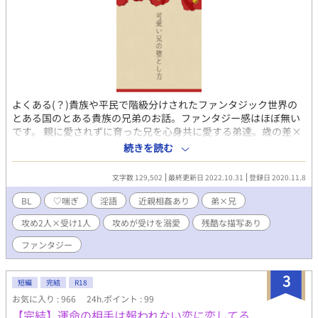
よくある(？)貴族や平民で階級分けされたファンタジック世界の
とある国のとある貴族の兄弟のお話。ファンタジー感はほぼ無い
です。 親に愛されずに育った兄を心身共に愛する弟達。歳の差×
近親相姦×3Pな内容です。 弟2人×兄、10歳差、男前筋肉受け、
続きを読む
年下攻め、美形攻め、可愛い子攻め、攻めの愛が重い、拘束、♡
喘ぎ、濁点喘ぎ、淫語責め、乳首責め…等々、以上が大丈夫だ！
文字数 129,502
最終更新日 2022.10.31
登録日 2020.11.8
問題ない！という心強いお方であれば暫しお付き合い頂ければ幸
いです。
BL
♡喘ぎ
淫語
近親相姦あり
弟×兄
攻め2人×受け1人
攻めが受けを溺愛
残酷な描写あり
ファンタジー
3
短編
完結
R18
お気に入り : 966
24h.ポイント : 99
【完結】運命の相手は報われない恋に恋してる