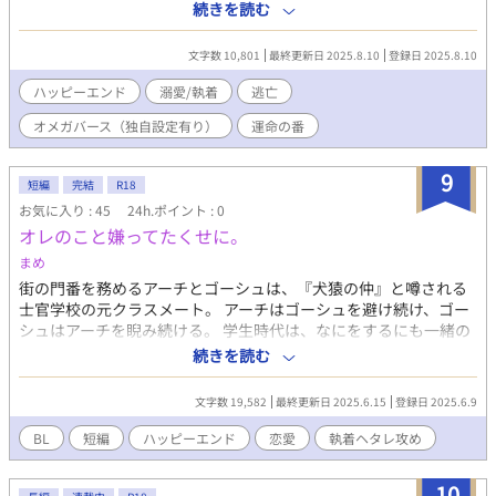
になった。デザートが完成した王子が食した後、いきなり作った
続きを読む
ものを呼べと言われて…。
文字数 10,801
最終更新日 2025.8.10
登録日 2025.8.10
ハッピーエンド
溺愛/執着
逃亡
オメガバース（独自設定有り）
運命の番
9
短編
完結
R18
お気に入り : 45
24h.ポイント : 0
オレのこと嫌ってたくせに。
まめ
街の門番を務めるアーチとゴーシュは、『犬猿の仲』と噂される
士官学校の元クラスメート。 アーチはゴーシュを避け続け、ゴー
シュはアーチを睨み続ける。 学生時代は、なにをするにも一緒の
二人だったのに。 明るく人懐っこいアーチと、無口で大柄なゴー
続きを読む
シュは、過去の誤解からすれ違い続けてきたが、とある事件に巻
き込まれたことをきっかけに、互いの本心が明らかになり、付き
文字数 19,582
最終更新日 2025.6.15
登録日 2025.6.9
合うことに。 そんな二人が幸せに結ばれるまでのお話。 全８話
毎日17時更新 6月15日完結予定 ゴーシュ×アーチ 攻めの愛が重
BL
短編
ハッピーエンド
恋愛
執着ヘタレ攻め
い…… 過去にムーンライトノベルズにアップしていた小説を、改
稿しながらアップしています。 よろしくお願いいたします。
10