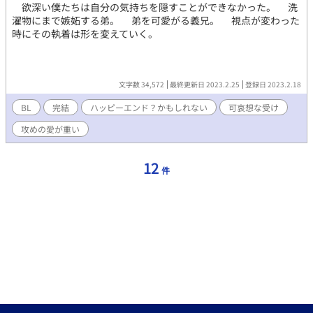
欲深い僕たちは自分の気持ちを隠すことができなかった。 洗
濯物にまで嫉妬する弟。 弟を可愛がる義兄。 視点が変わった
時にその執着は形を変えていく。
文字数 34,572
最終更新日 2023.2.25
登録日 2023.2.18
BL
完結
ハッピーエンド？かもしれない
可哀想な受け
攻めの愛が重い
12
件