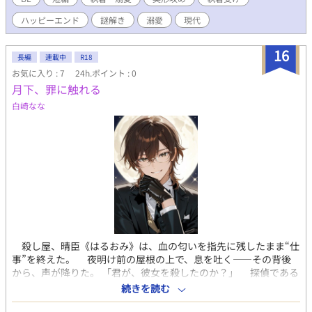
ずの僕とデジャヴさんの関係に、まさかの展開が待ち受けてい
ハッピーエンド
謎解き
溺愛
現代
た……。
16
長編
連載中
R18
お気に入り : 7
24h.ポイント : 0
月下、罪に触れる
白崎なな
殺し屋、晴臣《はるおみ》は、血の匂いを指先に残したまま“仕
事”を終えた。 夜明け前の屋根の上で、息を吐く――その背後
から、声が降りた。 「君が、彼女を殺したのか？」 探偵である
白石冬馬《しらいしとうま》が、女の写真を掲げる。そこに写る
続きを読む
笑顔は、晴臣が数時間前に葬ったばかりの人物だった。 証拠を