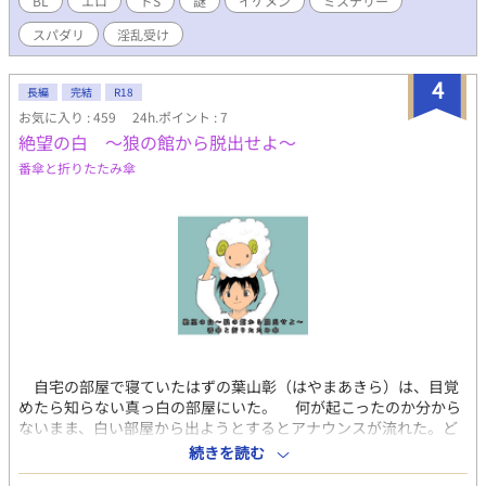
BL
エロ
ドS
謎
イケメン
ミステリー
りがとうございました♡ 追記 次回作「その舌先で俺を愛して」、
スパダリ
淫乱受け
はコドクニアラズの続編となりますので、よろしければご覧くだ
さい。エロはあまりないけれど、実は…というネタがいろいろ入
ってます。「甘イキしながら生きてます」の天野伊織くんもめち
4
長編
完結
R18
ゃくちゃ登場してますよ♡
お気に入り : 459
24h.ポイント : 7
絶望の白 〜狼の館から脱出せよ〜
番傘と折りたたみ傘
自宅の部屋で寝ていたはずの葉山彰（はやまあきら）は、目覚
めたら知らない真っ白の部屋にいた。 何が起こったのか分から
ないまま、白い部屋から出ようとするとアナウンスが流れた。ど
うやら誘拐されてしまったようで、ゲームに強制参加させられて
続きを読む
しまう。ゲームの勝ち条件は、この屋敷から脱出する事。ただ