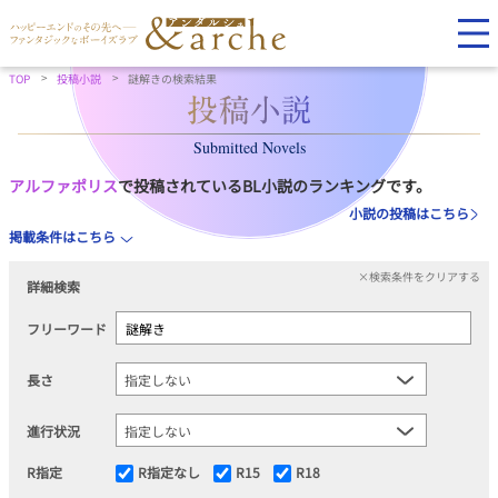
TOP
投稿小説
謎解きの検索結果
Submitted Novels
アルファポリス
で投稿されているBL小説のランキングです。
小説の投稿はこちら
掲載条件はこちら
×検索条件をクリアする
詳細検索
フリーワード
長さ
進行状況
R指定
R指定なし
R15
R18