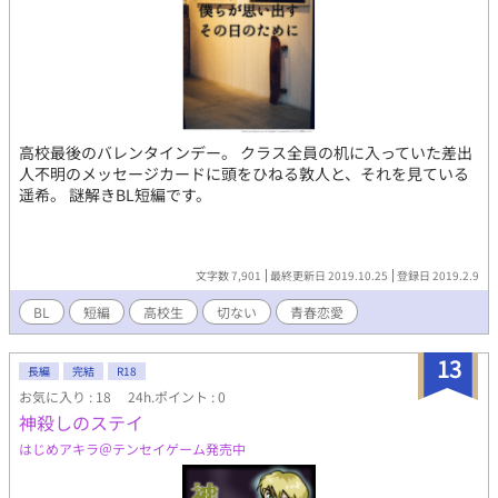
高校最後のバレンタインデー。 クラス全員の机に入っていた差出
人不明のメッセージカードに頭をひねる敦人と、それを見ている
遥希。 謎解きBL短編です。
文字数 7,901
最終更新日 2019.10.25
登録日 2019.2.9
BL
短編
高校生
切ない
青春恋愛
13
長編
完結
R18
お気に入り : 18
24h.ポイント : 0
神殺しのステイ
はじめアキラ＠テンセイゲーム発売中