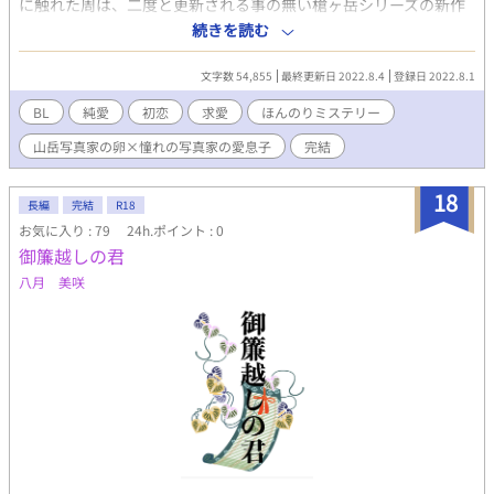
に触れた周は、二度と更新される事の無い槍ヶ岳シリーズの新作
『初雪』の前から立ち去る事が出来ずにいたのだが、そんな周
続きを読む
に、尾身の長男、尾身 深雪が声を掛けてきた。 父親の作品と父
親自身に向ける周の熱い想いに胸を打たれ、深雪は周を、母親の
文字数 54,855
最終更新日 2022.8.4
登録日 2022.8.1
生まれ故郷である山梨にある喫茶店兼ギャラリーに招待する。そ
して、卒業制作の写真撮影の為に、南アルプスにある仙丈ヶ岳を
BL
純愛
初恋
求愛
ほんのりミステリー
訪れた帰り道に、周は、深雪の経営している喫茶店へと訪れ、そ
山岳写真家の卵×憧れの写真家の愛息子
完結
の二階にあるギャラリーで、未発表の尾身の作品に次々と触れて
いくのだが……その中に、ただ一つだけあった『違和感のある作
品』に、周の視線は集中していくのだった。 『すみません、深雪
18
長編
完結
R18
さん。もしかして、あの作品は、尾身先生の作品では無いので
お気に入り : 79
24h.ポイント : 0
は？』 『……何故、そう思われるんですか？』 南アルプスの大自
御簾越しの君
然を舞台に育まれる、純愛ラブストーリー。ほんの少しだけミス
テリー(謎解き)が含まれますが、怖い話ではありません。二人の
八月 美咲
温かい恋愛模様を楽しんで頂けたら幸いです。全二章。