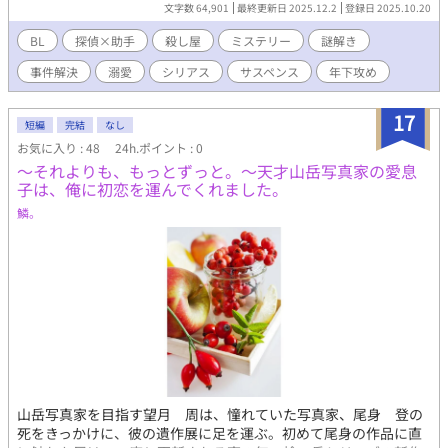
突きつけられ、終わりを悟るはずだった。だが冬馬は言う。「依
文字数 64,901
最終更新日 2025.12.2
登録日 2025.10.20
頼主が、君に会いたがっている」と。 それは罪と真実を繋ぐ、
奇妙な“契約”の始まりだった。 互いの心を試すように、夜の街
BL
探偵×助手
殺し屋
ミステリー
謎解き
を並んで歩く二人。惹かれるほどに、壊れていく理性。 月は満
事件解決
溺愛
シリアス
サスペンス
年下攻め
ち、真実は赤く滲むーー晴臣は知る。 愛というのは、苦しくて
歪んでいると。
17
短編
完結
なし
お気に入り : 48
24h.ポイント : 0
〜それよりも、もっとずっと。〜天才山岳写真家の愛息
子は、俺に初恋を運んでくれました。
鱗。
山岳写真家を目指す望月 周は、憧れていた写真家、尾身 登の
死をきっかけに、彼の遺作展に足を運ぶ。初めて尾身の作品に直