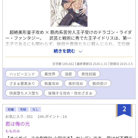
超絶美形皇子攻め × 筋肉系苦労人王子受けのドラゴン・ライダ
ー・ファンタジー。 武芸と戦術に秀でた王子イドリスは、第一
王子であるにも関わらず、継母や貴族たちに軽んじられ、王位継
承も危ぶまれていた。 そんな最中に起きた戦争で、王子は祖国
続きを読む
を守るために命を賭して戦うが、味方の援軍は来ず、孤立無援に
陥る。 必死の抵抗も虚しく、王子は紅いドラゴンを自在に操る
文字数 189,662
最終更新日 2026.1.31
登録日 2025.3.5
美形の敵国の皇子に拉致された。 死を覚悟するイドリスに、何
故か皇子は結婚（子作り）を求めてきて――。 ムーンライトノベ
ハッピーエンド
異世界
溺愛
男性妊娠
ルズ（完結済）からの転載です。 表紙イラストレーター・valero
ざまぁ要素あり
執着攻め
美形攻め
筋肉受け
様。 https://potofu.me/qlaval 【攻】皇子 美人攻め 鬼畜攻
め 執着 嫉妬 ヤンデレ ドS攻 溺愛 後悔する攻 【受】王
快楽堕ちメス堕ち
後悔する攻め・攻めざまぁ
子 筋肉受け 強気 発情 ツンデレ 男前 雄っぱい 童貞
妊娠出産 ドラゴン等からの総愛され要素あり 【ストーリーの傾
2
向】 初恋 バトル バディ 冒険 謎解き エロ 切ない 両片
短編
完結
なし
思い ざまあ 攻ざまぁ 記憶喪失 求婚 結婚
お気に入り : 301
24h.ポイント : 14
君は俺の光
もものみ