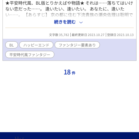
★平安時代風、BL版とりかえばや物語★ それは……落ちてはいけ
ない恋だった……。 逢いたい、逢いたい。 あなたに、逢いた
い……。 【あらすじ】 京の都に住む下流貴族の瀬央佐理は聡明で
美しい容姿の持ち主だった。 しかし、とにかく家が貧乏でどこの
続きを読む
姫君にも相手にされない。 佐理には高子という妹がいて、なんと
ある日、高子に今をときめく近衛中将から恋文が届く。 上流貴族
文字数 35,782
最終更新日 2023.10.27
登録日 2023.10.13
の中将は、リアル光の君と異名を持つプレイボーイだったが、佐
理の両親はその財力に目が眩む。 しかし、高子は大の男嫌いだっ
BL
ハッピーエンド
ファンタジー要素あり
た。 結局、佐理が高子のふりをして中将と文のやり取りをするこ
平安時代風ファンタジー
とになり……。 ＊本作は、過去に当サイトにて完結まで公開して
おりましたが、現在はKindle版配信のため、一旦休載となってお
ります。 https://amzn.asia/d/0ofRbiX ↓PV（紹介動画）
18
件
https://youtu.be/FHWnvHb29pk?si=gHwUcBzYC39Ya7BD 【こ
の本がお勧めの方】 切なくキュンキュンするお話が好きな方 さら
っと読める歴史物が好きな方 ラブストーリーの他に、ちょっとし
た謎解きを楽しみたい方 平安時代の雰囲気が好きな方 【このお話
のキーワード】 ＃平安時代＃光源氏＃源氏物語＃切ない＃スパダ
リ＃健気受け＃謎解き 【作者より一言】 歴史に詳しい方からする
と、お恥ずかしい限りのお話ですが、平安時代風ファンタジーと
して楽しんでいただけましたら幸いです。 私は２人の初逢瀬の夜
と、雨の日のシーンが好き。