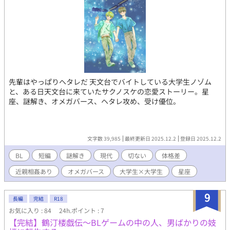
るVTuberがゲストとして登場いたします。 ---- ゲーム制作者： 須
戸コウ https://www.youtube.com/@sudokou
https://x.com/sudokou1203 ゲストVTuber 柳葉 ししゃも。
https://www.youtube.com/@YANAGIBA_SISYAMO
https://x.com/virtualsisyamo デジデジ
https://www.youtube.com/@kimayori https://x.com/dejidejii ---
- 自身で執筆したゲームシナリオを小説化するための加筆・修正補
助にAIを利用しています。
先輩はやっぱりヘタレだ 天文台でバイトしている大学生ノゾム
と、ある日天文台に来ていたサクノスケの恋愛ストーリー。星
座、謎解き、オメガバース、ヘタレ攻め、受け優位。
文字数 39,985
最終更新日 2025.12.2
登録日 2025.12.2
BL
短編
謎解き
現代
切ない
体格差
近親相姦あり
オメガバース
大学生×大学生
星座
9
長編
完結
R18
お気に入り : 84
24h.ポイント : 7
【完結】鶴汀楼戯伝～BLゲームの中の人、男ばかりの妓