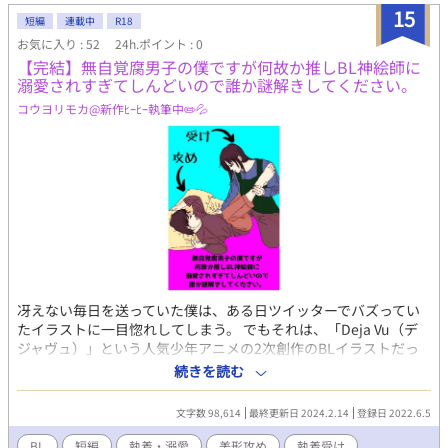
また、番外編もご用意しましたので是非ご覧ください！
15
短編
連載中
R18
お気に入り : 52
24h.ポイント : 0
【完結】無自覚腐男子の僕ですが何故か推しBL神絵師に
溺愛されすぎてしんどいので誰か謎解きしてください。
コウヨリモカ@新作ﾋｰﾋｰ執筆中✏️💦
冴えない毎日を送っていた僕は、ある日ツイッターでバズってい
たイラストに一目惚れしてしまう。 でもそれは、「Deja Vu（デ
ジャヴュ）」という人気少年アニメの2次創作のBLイラストだっ
た。 イラストを描いているのは「＼(^o^)／」という顔文字が名
続きを読む
前の変わったアカウントの人だ。 僕は、密かにその神絵師を「デ
ジャヴさん」と呼んで一方的な親しみを抱いていく。 ところが、
文字数 98,614
最終更新日 2024.2.14
登録日 2022.6.5
ある日、熱心なデジャヴさんのファンがアンチ化して暴走を始め
てしまい……。 その事件がきっかけとなり、なんの接点も無いは
BL
短編
執着・溺愛
美形攻め
執着受け