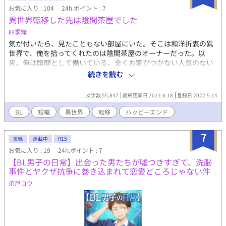
ます。申し訳ありません。
お気に入り : 104
24h.ポイント : 7
異世界転移した先は陰間茶屋でした
四季織
気が付いたら、見たこともない部屋にいた。そこは和洋折衷の異
世界で、俺を拾ってくれたのは陰間茶屋のオーナーだった。以
来、俺は陰間として働いている。全くお客がつかない人気のない
陰間だけど。 ※「異世界に来た俺の話」と同じ世界です。 ※謎解
続きを読む
き要素はありません。 ※ミステリー小説のネタバレのようなもの
がありますので、ご注意ください。
文字数 55,847
最終更新日 2022.6.18
登録日 2022.5.14
BL
短編
異世界
転移
ハッピーエンド
7
長編
連載中
R15
お気に入り : 19
24h.ポイント : 7
【BL男子の日常】出会った男たちが嘘つきすぎて、洗脳
事件とヤクザ抗争に巻き込まれて恋愛どころじゃない件
須戸コウ