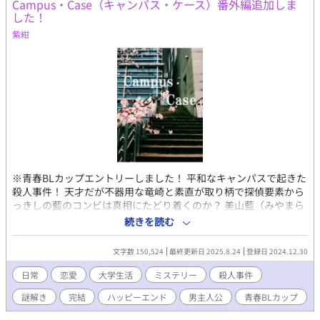
Campus・Case（キャンパス・ケース）番外編追加しま
した！
紫紺
※青春BLカップエントリーしました！ 平和なキャンパスで起きた
殺人事件！ 天才だが不器用な竜崎と素直が取り柄で探偵要素から
っきしの藍のコンビは真相にたどり着くのか？ 美山藍（みやまら
ん）は大学三年生になったばかりの内向的男子。 憧れの同級生、
続きを読む
竜崎慎（りゅうざきまこと）との仲は友達以上でも以下でもない
が不満はなかった。 ところが……藍は竜崎とともに殺人事件の第
文字数 150,524
最終更新日 2025.8.24
登録日 2024.12.30
一発見者になってしまう。 事件と二人の恋の行方はどこに向かう
のか？ 目が離せない展開に大注目！ ※BLカテゴリーに変更のた
日常
恋愛
大学生活
ミステリー
殺人事件
め、恋愛パートを甘めにしました。（以下主な変更箇所） ・竜
謎解き
完結
ハッピーエンド
男主人公
青春BLカップ​
崎慎の事件メモはほぼ変更しております。 ・No.９３，９４，
９９ ・エピローグ １を追加（２は以前と同様のシナリオ） ※