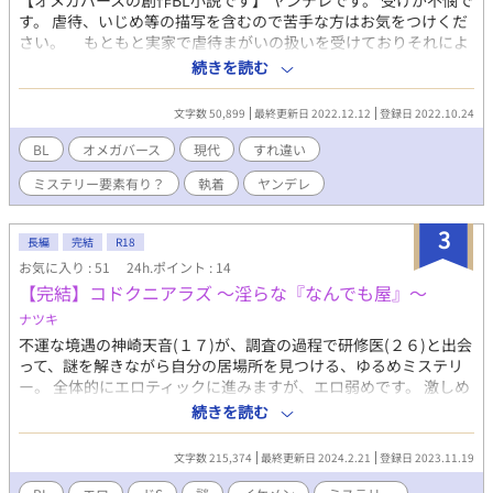
【オメガバースの創作BL小説です】 ヤンデレです。 受けが不憫で
す。 虐待、いじめ等の描写を含むので苦手な方はお気をつけくだ
さい。 もともと実家で虐待まがいの扱いを受けておりそれによ
って暗い性格になった優月（ゆづき）はさらに学校ではいじめに
続きを読む
あっていた。 ある日、そんなΩの優月を優秀でお金もあってイ
ケメンのαでモテていた陽仁（はると）が学生時代にいじめから救
文字数 50,899
最終更新日 2022.12.12
登録日 2022.10.24
い出し、さらに告白をしてくる。そして陽仁と仲良くなってから
優月はいじめられなくなり、最終的には付き合うことにまでなっ
BL
オメガバース
現代
すれ違い
てしまう。 結局関係はずるずる続き二人は同棲まですることに
ミステリー要素有り？
執着
ヤンデレ
なるが、優月は陽仁が親切心から自分を助けてくれただけなので
早く解放してあげなければならないと思い悩む。離れなければ、
そう思いはするものの既に優月は陽仁のことを好きになってお
3
長編
完結
R18
り、離れ難く思っている。離れなければ、だけれど離れたくな
お気に入り : 51
24h.ポイント : 14
い…そんな思いが続くある日、優月は美女と並んで歩く陽仁を見
【完結】コドクニアラズ ～淫らな『なんでも屋』～
つけてしまう。さらにここで優月にとっては衝撃的なあることが
発覚する。そして、ついに優月は決意する。陽仁のもとから、離
ナツキ
れることを――――― 明るくて優しい光属性っぽいα×自分に自
不運な境遇の神崎天音(１７)が、調査の過程で研修医(２６)と出会
信のないいじめられっ子の闇属性っぽいΩの二人が、運命をかけ
って、謎を解きながら自分の居場所を見つける、ゆるめミステリ
て追いかけっこする、謎解き要素ありのお話です。
ー。 全体的にエロティックに進みますが、エロ弱めです。 激しめ
がお好みの方は、番外編をどうぞ♡ →だんだん本編もエロくなっ
続きを読む
てきました。主人公が淫乱なせいで… ケント×あまね、涼×あま
ね、玲央×あまね、など 総受け、淫乱受け、拘束、複数、♡喘
文字数 215,374
最終更新日 2024.2.21
登録日 2023.11.19
ぎ、な感じになっていってて謎解きが進みません♡ 2024/02/16無
事完結 番外編を数話投稿中ですがいったんこちらは終えます。 あ