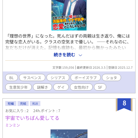
「理想の世界」になった。死んだはずの両親は生き返り、俺には
完璧な恋人がいる。クラスの空気まで優しい。 ――それなのに、
友だちだけが消えた。記憶も痕跡も、最初から無かったみたい
に。 “おかしいのは世界か、俺か”。疑いを抱えたまま、五十嵐燈
続きを読む
真（いがらし とうま）は気晴らしに繁華街へ足を踏み入れる。 そ
こで出会ったのは、口が悪い訳アリ少年と、一見おとなしいのに
文字数 159,056
最終更新日 2026.3.5
登録日 2025.12.7
底が読めない青年。 三人の出会いはやがて事件へつながってい
く。想いも記憶も書き換える「誰か」の手口が、世界の“理想”を
BL
サスペンス
シリアス
ボーイズラブ
ショタ
ゆっくり剥がしていく――洗脳×サスペンスBL。 --------------------
生意気少年
謎解き
ゲイ
女性向け
SF
----------- フリーBLゲームとして公開した「BL男子の日常～消失点
D～稚魚と寄り道編」のシナリオを一部編集・修正したもので
す。 中途半端なところから始まります。話としてはほぼ独立して
8
短編
完結
R18
いるため、こちらのお話単品でもお楽しみいただけるかと思いま
お気に入り : 2
24h.ポイント : 7
す。 ※一部本編中で回収されない伏線や設定がございます。 ゲー
宇宙でいちばん愛してる
ムはこちら BL男子の日常 消失点D～稚魚と寄り道編～ ノベルゲー
ムコレクション https://novelgame.jp/games/show/11017 フリ
ミンミン
ーゲーム夢現 https://freegame-
mugen.jp/adventure/game_13226.html 本作の本編には実在す