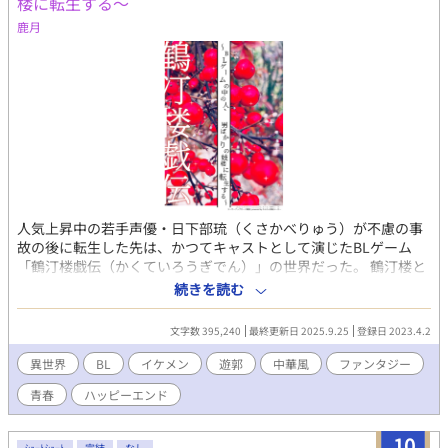
楼に転生する～
鹿月
人気上昇中の若手声優・日下部琉（くさかべりゅう）が不慮の事
故の後に転生した先は、かつてキャストとして演じたBLゲーム
「鶴汀楼戯伝（かくていろうぎでん）」の世界だった。 鶴汀楼と
は男ばかりの妓楼。そこでは彼は、「男妓」として成り上がるス
続きを読む
ーパーBL主人公の「中の人」だった。 ――中の人ではあっても、
本人になるなんて聞いてない！ 辺境を守る将軍・程真波（ていし
文字数 395,240
最終更新日 2025.9.25
登録日 2023.4.2
んは）に救われ、鶴汀楼に着いた琉。先輩の声を持つ美男子ばか
りの妓楼で、琉の異世界妓楼生活が始まる！ １話：雪柳（せつり
異世界
BL
イケメン
遊郭
中華風
ファンタジー
ゅう）という男妓名を与えられ、まずは修業（という名の雑用）
青春
ハッピーエンド
を頑張る琉。先輩男妓、皐月が主役となる「花祭り」が近づ
き……。 ２話：豪商・洸永遼になぜか興味を持たれてしまった雪
柳。いきなり宴席につくことになって……。 3話：男妓デビュー
10
ｼｮｰﾄｼｮｰﾄ
完結
なし