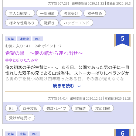
し、鬼から逃げながらの脱出ゲームだった。負けると何かが起こ
文字数 207,231
最終更新日 2020.11.22
登録日 2020.10.3
る。彰はこの屋敷から脱出できるのか。 ＊なんでも大丈夫の方、
推奨＊ ・謎解きがあります。 ・受けが酷い目に遭います。 ・攻め
主人公総受け
一部溺愛
強気受け
双子攻め
役以外にもヤラれます。 ・予告無しで性描写に入ります。 ・あの
様々な性癖あり
謎解き
ハッピーエンド
手この手でヤられます。 ・ヤり過ぎ注意報の如く、ヤられます。
・終盤はストーリー重視、ハッピーエンドです。 ・これはフィク
ションです。犯罪だめです！ 2020/11/22 完結しました。
5
長編
連載中
R18
お気に入り : 41
24h.ポイント : 7
希望の黒 〜狼の館から連れ出せ〜
番傘と折りたたみ傘
俺の初恋の子が生贄に……。 ある日、公園であった男の子に一目
惚れした双子の兄である山城海斗。 ストーカーばりにベランダか
ら男の子を見つめ続け四年経ったある日、その姿が見えなくな
る。心配していた矢先、十年以上前に出て行って音沙汰無かった
続きを読む
兄に呼び出された。幼少期を過ごした屋敷に呼ばれ、行くとそこ
には、愛おしい彼がいた。 誘拐された彼は無理難題のゲームをさ
文字数 64,414
最終更新日 2020.12.25
登録日 2020.11.28
せられようとしていた。このままでは、生贄にされてしまう。 な
んとか一目惚れした男の子を助けてあげたいと、奮闘する四男の
BL
双子攻め
強姦/レイプ
謎解き
攻め目線
お話。 「絶望の白 〜狼の館から脱出せよ〜」の海斗目線となり
受けが総受け
ます。 葉山彰の目線から見て頂くと、話が分かりやすいかと思わ
れます。 読者の皆様へ 今まで見て下った皆様には大変申し訳あり
ませんが、スランプに陥りました。少しの間お休みしたいと思い
6
短編
完結
R18