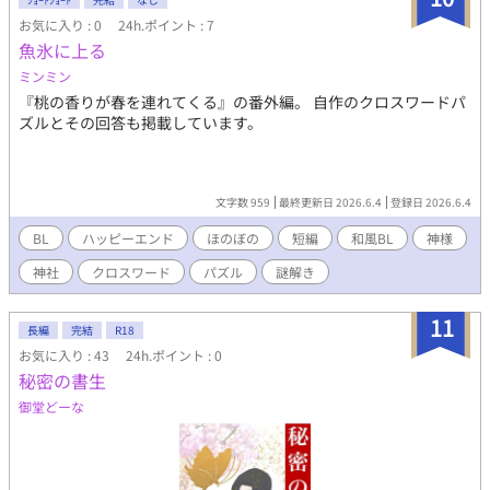
に向けて夜の修練をすることになった雪柳。しかしその矢先、意
お気に入り : 0
24h.ポイント : 7
外な出来事が起こり……。 （2部）2025年7月1日スタート 4話 :
魚氷に上る
鶴汀楼に現れた若い男。先輩の鈴蘭に会いたいという彼を、手助
けしたいと思う雪柳だが……。 ブクマやご感想など頂けるとモチ
ミンミン
ベがとても上がります！ よろしくお願いいたします。 ＊設定そ
『桃の香りが春を連れてくる』の番外編。 自作のクロスワードパ
のものがR18なのでこちらで公開していますが、異世界妓楼でバ
ズルとその回答も掲載しています。
イト＆メシ！時々謎解き、的なゆるBLだと思って読んで頂けると
嬉しいです。2部ではR18な展開も増えます。 ＊妓楼が舞台なの
で、一夫一夫制ではないときがあります。ご了承ください。 ＊ム
ーンライトノベルズでも公開中
文字数 959
最終更新日 2026.6.4
登録日 2026.6.4
BL
ハッピーエンド
ほのぼの
短編
和風BL
神様
神社
クロスワード
パズル
謎解き
11
長編
完結
R18
お気に入り : 43
24h.ポイント : 0
秘密の書生
御堂どーな