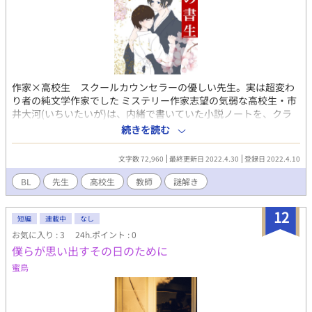
作家×高校生 スクールカウンセラーの優しい先生。実は超変わ
り者の純文学作家でした ミステリー作家志望の気弱な高校生・市
井大河(いちいたいが)は、内緒で書いていた小説ノートを、クラ
スメイトに読まれてしまう。 助けてくれたのは、スクールカウン
続きを読む
セラーの新葉薫(しんばかおる)先生。 先生は、大河にとある『問
題』を出し、休日に待ち合わせをしようと言い始め……？ ちょっ
文字数 72,960
最終更新日 2022.4.30
登録日 2022.4.10
といじわる、だけど溺愛の先生と、初めての恋に一途な高校生
の、謎解きラブ。
BL
先生
高校生
教師
謎解き
12
短編
連載中
なし
お気に入り : 3
24h.ポイント : 0
僕らが思い出すその日のために
蜜鳥