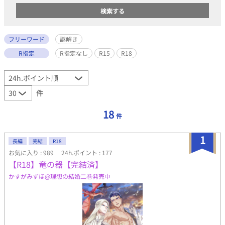
フリーワード
謎解き
R指定
R指定なし
R15
R18
件
18
件
1
長編
完結
R18
お気に入り : 989
24h.ポイント : 177
【R18】竜の器【完結済】
かすがみずほ@理想の結婚二巻発売中