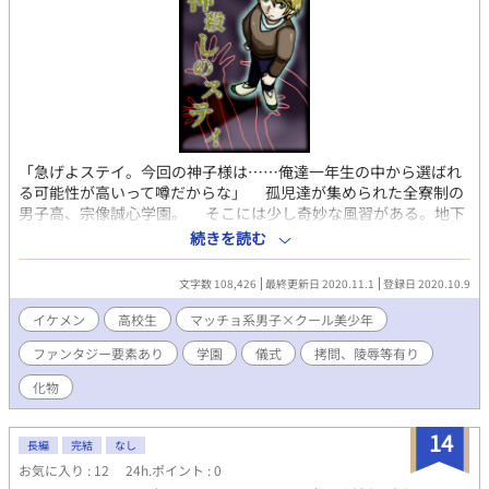
「急げよステイ。今回の神子様は……俺達一年生の中から選ばれ
る可能性が高いって噂だからな」 孤児達が集められた全寮制の
男子高、宗像誠心学園。 そこには少し奇妙な風習がある。地下
に神様と呼ばれる存在がいて、二ヶ月に一人ずつ神様に仕える“神
続きを読む
子”が選ばれるのだ。栄誉ある役目とされているが、神様がどんな
存在で神子がどんな仕事をするのかを生徒は誰も知らないとい
文字数 108,426
最終更新日 2020.11.1
登録日 2020.10.9
う。 ステイ・オルフォードもまた、その学園に在籍する一人。
親友の楓、享と共に気ままな学園生活を送っていたのだが、楓
イケメン
高校生
マッチョ系男子×クール美少年
が神子に選ばれたことで何かが狂い始め……。 ※エログロ両方の
ファンタジー要素あり
学園
儀式
拷問、陵辱等有り
描写がありますが、メインはダークファンタジーです。序盤はBL
表現よりも心理描写、謎解き描写が中心になります。 ※金髪マッ
化物
チョ系男子高校生（主人公）×クール美少年系高校生というカッ
プリングになります。
14
長編
完結
なし
お気に入り : 12
24h.ポイント : 0