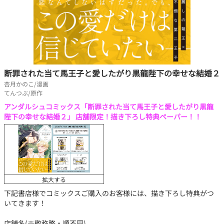
断罪された当て馬王子と愛したがり黒龍陛下の幸せな結婚２
杏月かのこ/漫画
てんつぶ/原作
アンダルシュコミックス「断罪された当て馬王子と愛したがり黒龍
陛下の幸せな結婚２」 店舗限定！描き下ろし特典ペーパー！！
拡大する
下記書店様でコミックスご購入のお客様には、描き下ろし特典がつ
いてきます！
店舗名(※敬称略・順不同)