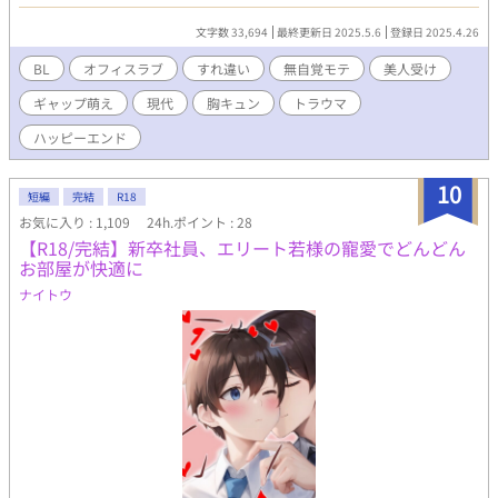
偶然見た「眼鏡を外した天王寺」の姿に、衝撃を受ける。 無機質
な顔の奥に隠れていたのは、 誰よりも美しく、誰よりも脆い、ひ
文字数 33,694
最終更新日 2025.5.6
登録日 2025.4.26
とりの青年だった。 気づいてしまったから、もう目を逸らせな
い。 知りたくなったから、もう引き返せない。 すれ違いと無関
BL
オフィスラブ
すれ違い
無自覚モテ
美人受け
心、 優しさと孤独、 微かな笑顔と、隠された心。 これは、 触れ
ギャップ萌え
現代
胸キュン
トラウマ
れば壊れそうな彼に、 それでも手を伸ばしてしまった、 不器用な
男たちの恋のはなし。
ハッピーエンド
10
短編
完結
R18
お気に入り : 1,109
24h.ポイント : 28
【R18/完結】新卒社員、エリート若様の寵愛でどんどん
お部屋が快適に
ナイトウ