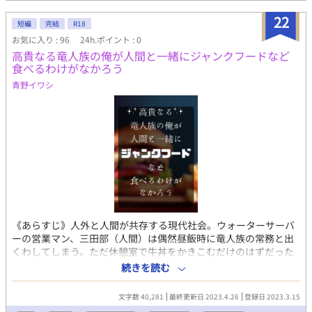
は、挿入有りの話のみ★をつけます。挿入無しは⭐︎です。 ＊オメ
22
ガバースとは＊ 男女性以外にアルファ、オメガ、ベータという第
短編
完結
R18
二性がある世界 ・オメガには発情期(ヒート)があり、甘いフェロ
お気に入り : 96
24h.ポイント : 0
モンを出してアルファをラット(発情期)にさせる。 ・ヒート中、
高貴なる竜人族の俺が人間と一緒にジャンクフードなど
アルファとの性交行いながらオメガがうなじ(首周り)を噛まれる
食べるわけがなかろう
ことで番関係が成立する。 ・番関係にあるオメガのヒートは番の
青野イワシ
アルファ以外には分からなくなる。 ・アルファは何人でも番を持
つ事が可能だが、オメガは1人しか番えない。 ・アルファから番
解消することは出来るが、オメガからは基本的には解消すること
は出来ない。
《あらすじ》人外と人間が共存する現代社会。ウォーターサーバ
ーの営業マン、三田部（人間）は偶然昼飯時に竜人族の常務と出
くわしてしまう。ただ休憩室で牛丼をかきこむだけのはずだった
のだが── ガチムチ竜人役員×人間営業マンがジャンクな飯を食
続きを読む
べたりダラダラしたりヤったりする話になると思います。ほのぼ
の（当社比）
文字数 40,281
最終更新日 2023.4.26
登録日 2023.3.15