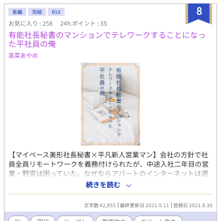
8
長編
完結
R18
お気に入り : 258
24h.ポイント : 35
有能社長秘書のマンションでテレワークすることになっ
た平社員の俺
高菜あやめ
【マイペース美形社長秘書×平凡新人営業マン】会社の方針で社
員全員リモートワークを義務付けられたが、中途入社二年目の営
業・野宮は困っていた。なぜならアパートのインターネットは遅
すぎて仕事にならないから。なんとか出社を許可して欲しいと上
続きを読む
司に直談判したら、社長の呼び出しをくらってしまい、なりゆき
で社長秘書・入江のマンションに居候することに。少し冷たそう
文字数 42,855
最終更新日 2021.9.11
登録日 2021.8.30
でマイペースな入江と、ちょっとビビりな野宮はうまく同居でき
るだろうか？ のんびりほのぼのテレワークしてるリーマンのラ