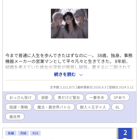
今まで普通に人生を歩んできたはずなのに…。 38歳、独身。事務
機器メーカーの営業マンとして平々凡々と生きてきた。 8年前、
結婚を考えていた彼女の浮気が発覚し破局。要するに二股されて
いたのだ。わかった時の修羅場といったら、それはもう悲惨だっ
続きを読む
た…。 それから8年。彼女も作らず、というか結構なトラウマに
なってしまったらしく、女性と付き合うことが出来なくなってし
文字数 3,321,873
最終更新日 2026.8.5
登録日 2024.5.11
まった。 そんな俺がまさかこんな世界に放り込まれるなんて。 俺
は目の前で片膝を付いて手を差し出している男の顔をマジマジと
おっさん受け
溺愛
男だけど聖女
一妻多夫
3Pあり
見つめる。 どう見たってこれは求愛だろう。 なんで俺が…。 ※初
陰謀・策略
魔法・異世界バトル
獣人＋王子×人
BL
投稿です。 ※異世界ものですが、その世界観を知ってもらうため
に、説明に近い文が多いと思います。どうか飽きずに読んで頂け
異世界
ると幸いです。 ※「小説家になろう」にも数話遅れて投稿してい
ます。
2
長編
完結
R18