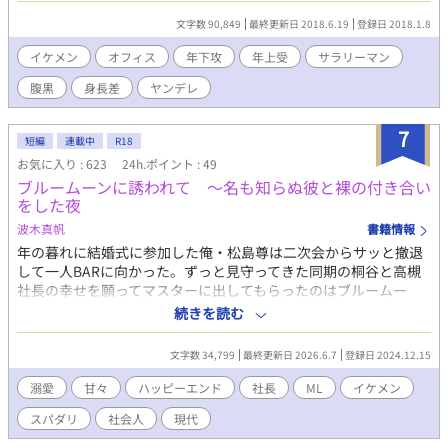
小鳩祐だけは苦手だった。 利益があるから人に優しくすると思っ
文字数 90,849
最終更新日 2018.6.19
登録日 2018.1.8
ている樹にとって、利益もないのに誰にでも親切な祐が理解でき
ない。見ているだけで祐に苛立つ樹だったが、関わらなければい
イケメン
オフィス
年下攻
年上受
サラリーマン
いと思いながらも何故か関わってしまう。ならば徹底的に付きま
腹黒
身長差
ヤンデレ
とって祐の裏の顔を暴いてやろうと思う樹だったが、だんだんと
樹の純真さに惹かれていく。 くっつく前のじれったい感じを書き
たいのですぐにはくっつかないと思います。 腹黒年下×ほんわか
7
短編
連載中
R18
地味メガネ（素顔はそこそこイケメン） ※作者未経験の業種のた
お気に入り : 623
24h.ポイント : 49
め業務内容など現実と差異がある場合があります。スルー推奨。
ブルームーンに誘われて 〜名も知らぬ彼と裸の付き合い
途中急展開しております。もうすこし丁寧に書きたかったのです
をした夜
が、いい加減引っ張りすぎかと。 ※当然ですがこの作品の著作権
は作者にあります。 設定、話の流れ、セリフなど盗作すること
波木真帆
書籍情報
は絶対にやめてください。 多少変えたとしても類似していれば
年の暮れに結婚式に参加した俺・松島尊は二次会からサッと撤退
運営さま、その他に通報します。 またこの作品と似たモノを見
して一人BARに向かった。ずっと見守ってきた同期の桐谷と高槻
つけたら作者及び運営さままで通報いただけますようお願い申し
社長の幸せを願ってマスターに出してもらったのはブルームー
上げます。
ン。てっきり失恋したと勘違いされたと思ったが、ブルームーン
続きを読む
にはもう一つ違う意味があった。奇跡の予感を感じた尊の前に現
れた名も知らぬイケメンに誘われて温泉へ向かった尊はなぜか一
文字数 34,799
最終更新日 2026.6.7
登録日 2024.12.15
緒に入ることになってしまって……。 イケメン長身の営業マンに
一目惚れしたイケメンスパダリ紳士の恋のお話。 短編の『肉食系
溺愛
甘々
ハッピーエンド
社長
ML
イケメン
女子から助けてくれたイケメン社長と幸せになります』のスピン
スパダリ
社会人
現代
オフのようなお話ですが単体でも楽しんでいただけます。 R18に
は※つけます。