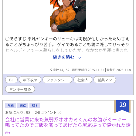
◯あらすじ 平凡ヤンキーのリューキは両親が忙しかったため甘え
ることがちょっぴり苦手。 ゲイであることも親に隠してひっそり
とヘルディアで一人暮らしをしていたが、なかなか男運に恵まれ
なかった。 彼氏欲しさに異世界召喚に手をかけることにし、エリ
続きを読む
ートインキュバスであるファナスとのマッチング召喚にする成功
するが…？ ファナスは普段は悪魔営業で働く営業マンでビジネス
文字数 14,152
最終更新日 2025.11.21
登録日 2025.11.8
契約のみのマッチングであった。しかし、なぜか「個人契約なら
レンタル彼氏もします」と営業をかけてくる。 甘え下手なリュー
BL
年下攻め
ファンタジー
社会人
営業マン
キと余裕たっぷりのファナス、異種族や異文化が交錯する都市ヘ
ヤンキー攻め
ルディアでの奇妙な契約生活は、少しずつ距離と信頼を育んでい
く―― ◯ヘルディア ヘルディアは異世界パートナーとの交流が文
化として活発な多種族都市で、日常的な異世界交流が行われる一
29
短編
完結
R18
方で夜間や裏通りは少し治安が悪めの街である。 ◯登場人物 💛リ
お気に入り : 98
24h.ポイント : 0
ューキ(平凡ヤンキー) 24歳 表向きは強気で不良っぽいが、内心は
会社に営業に来た気弱系オオカミくんのお腹がぐーぐー
甘え下手で寂しがりやで心優しい。 両親が忙しく幼少期から自立
鳴ってたのでご飯を奢ってあげたら尻尾振って懐かれた話
を強いられた。 平凡な日常に飽きていて、刺激を求めるタイプ。
色んなことに興味津々で少し浮気性気質。異世界や非日常に巻き
@Y