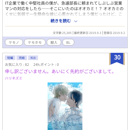
込まれることにワクワクする 👿ファナス(エリートインキュバス)
IT企業で働く中堅社員の僕が、急遽部長に頼まれてしぶしぶ営業
年齢：外見30代前半(悪魔族の為不明) 性格：超真面目で知識豊
マンの対応をしたら……そこにいたのはオオカミ！？ オオカミの
富。駆け引き上手で無自覚に相手を翻弄することもあるが本人は
くせに気弱で一生懸命な彼に心惹かれてしまう僕だったけど、こ
至って真面目。インキュバスの世間的なイメージに反対してい
んな気持ちは伝える訳にはいかない。 僕は、君の笑顔が見られる
続きを読む
る。 営業の契約・ビジネスのプロでマッチング召喚を契約に繋げ
だけで幸せなんだ。
たり積極的に行う。 基本はビジネス契約を提案するがリューキに
文字数 25,385
最終更新日 2019.9.3
登録日 2019.9.2
はなぜか個人契約でレンタル彼氏をしているという嘘をついた。
ケモノ
ケモホモ
獣人
BL
30
短編
完結
R18
お気に入り : 82
24h.ポイント : 0
申し訳ございません。あいにく先約がございまして。
ハリネズミ