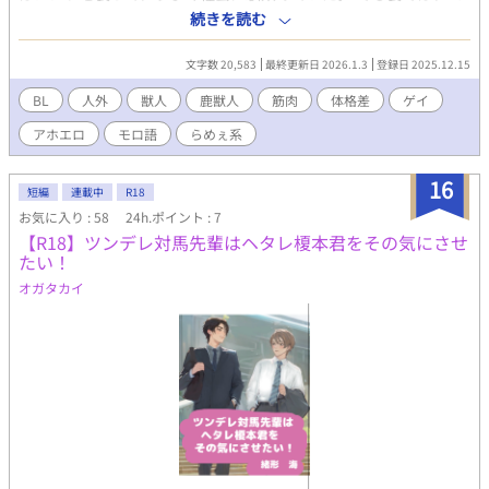
ジカという名前で裏垢を持って承認欲求を満たしていた。 ある
続きを読む
日、部署異動をしてやってきたオジカさんは俺好みの落ち付き筋
肉イケメンだった。指導係になって研修をしていくうちに、いつ
文字数 20,583
最終更新日 2026.1.3
登録日 2025.12.15
しか俺は惹かれていて…… ほぼ人間、尻尾のみ獣要素の鹿獣人オ
ジカ×アホエロモロ感ドMコジマ。 ムーンライトノベルズにも掲
BL
人外
獣人
鹿獣人
筋肉
体格差
ゲイ
載中です。
アホエロ
モロ語
らめぇ系
16
短編
連載中
R18
お気に入り : 58
24h.ポイント : 7
【R18】ツンデレ対馬先輩はヘタレ榎本君をその気にさせ
たい！
オガタカイ