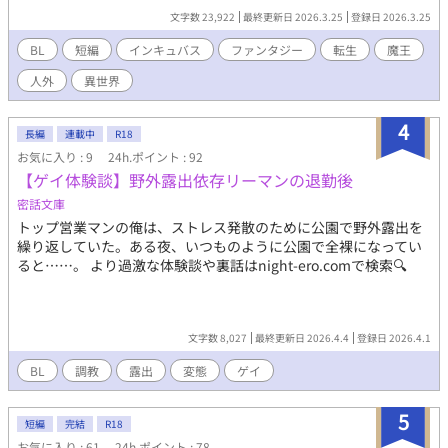
ィオスだった。 見かねた魔王が「応急の処置」として極上の精気
文字数 23,922
最終更新日 2026.3.25
登録日 2026.3.25
を注ぎ込んでくると——人間の理性は全力でブレーキをかけるの
に、インキュバスの身体はあっけなく陥落してしまい！？ しか
BL
短編
インキュバス
ファンタジー
転生
魔王
も、トーヤは魔王の規格外の魔力すら受け止められる「底なしの
人外
異世界
器」だったことが発覚。 「お前の器の底を見たい」 魔王に気に入
られた、『食事』が出来ない元童貞インキュバスの運命
は……！？ ※はR18シーンがある話です。 ※イラスト、本文共に
4
長編
連載中
R18
AIを使用しています。
お気に入り : 9
24h.ポイント : 92
【ゲイ体験談】野外露出依存リーマンの退勤後
密話文庫
トップ営業マンの俺は、ストレス発散のために公園で野外露出を
繰り返していた。ある夜、いつものように公園で全裸になってい
ると……。 より過激な体験談や裏話はnight-ero.comで検索🔍
文字数 8,027
最終更新日 2026.4.4
登録日 2026.4.1
BL
調教
露出
変態
ゲイ
5
短編
完結
R18
お気に入り : 61
24h.ポイント : 78