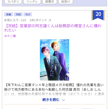
スパダリ
ツンデレ
御曹司
総受け
雨宮 誘は、透の婚活を大反対。代わりに俺が結婚してあげると言
ってきて…… 毎日更新🌸ひたすら主人公がモテモテ(無自覚)で、
攻め4人とその他モブのプロポーズを眺めるラブコメです♡ (登場
20
長編
完結
R18
人物) ◇恋に一途だが恋愛経験はゼロ。泣き虫な営業マン・木原透
お気に入り : 115
24h.ポイント : 0
◇優しくてイケメンで褒め上手な婚活アドバイザー・鶴矢巡 ◇天
【完結】営業部の阿志雄くんは総務部の穂堂さんに構わ
才なのに、透の尻にしかれてる、フリーターの親友・雨宮誘 ◇最
れたい
年少で異例の昇進を果たした、透の先輩で上司・墨谷文人 ◇透に
一目惚れして猛アタックをかける大手法律事務所 次期社長・A.S
みやこ嬢
【年下わんこ営業マン×年上敬語メガネ総務】 憧れの先輩を追い
掛けて地方都市にある本社へ転勤した阿志雄 真司（あしお しん
じ）は、他部署の先輩社員である穂堂 徹（ほどう とおる）と運命
的な出会いをした。 本社をこよなく愛する穂堂と仲良くなるた
続きを読む
め、阿志雄は社内トラブルを解決に導き、彼に好かれようと奮闘
する。 事件を解決しながら美味しい料理を味わうグルメミステリ