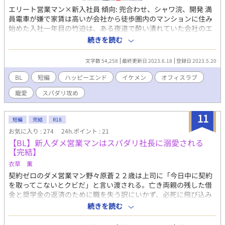
エリート営業マン×新入社員 傾向: 兜合わせ、シャワ浣、開発 満
員電車が嫌で家賃は高いが会社から徒歩圏内のマンションに住み
始めた入社一年目の竹迫は、ある夜道で酔い潰れていた会社のエ
リート先輩花邑を拾う。 仕方なくその日は家に泊めたが、以降や
続きを読む
たらと気に入られてしまったうえに家の位置情報が先輩の帰巣本
能にインプットされてしまい泥酔しては転がり込んでくるよう
文字数 54,258
最終更新日 2023.6.18
登録日 2023.5.20
に。 迷惑だけどお詫びにとプレゼントされる貢物で生活はどんど
ん快適になっていく。 給料の半分以上を家賃に持ってかれている
BL
短編
ハッピーエンド
イケメン
オフィスラブ
身としては助かりすぎる。 と思っていたら最近は特に酔ってもな
寵愛
スパダリ攻め
いのに先輩が仕事終わりに泊まりに来るようになった……。
11
短編
完結
R18
お気に入り : 274
24h.ポイント : 21
【BL】新人ダメ営業マンはスパダリ社長に溺愛される
【完結】
衣草 薫
契約ゼロのダメ営業マン野々原蒼２２歳は上司に「今日中に契約
を取ってこないとクビだ」と言い渡される。亡き両親の残した借
金と奨学金の返済のために職を失う訳にいかず、必死に飛び込み
営業するが結果は散々。 最後の１社も担当者不在だと受付で断ら
続きを読む
れかけていたとき、イケメン社長がやってきて直々に商談を聞い
てくれると言い出した。チャンスをものにしたいあまり「御社の