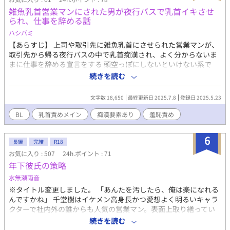
雑魚乳首営業マンにされた男が夜行バスで乳首イキさせ
られ、仕事を辞める話
ハシバミ
【あらすじ】 上司や取引先に雑魚乳首にさせられた営業マンが、
取引先から帰る夜行バスの中で乳首痴漢され、よく分からないま
まに仕事を辞める宣言をする 頭空っぽにしないといけない系で
す！！バチバチの一人称に挑戦してみました！！ ・乳首責めオン
続きを読む
リー ・無理矢理要素有 ・濁点、♡有 ・痴漢、隠姦系 ---- pixivに
同じものを置いています！
文字数 18,650
最終更新日 2025.7.8
登録日 2025.5.23
BL
乳首責めメイン
痴漢要素あり
羞恥責め
6
長編
完結
R18
お気に入り : 507
24h.ポイント : 71
年下彼氏の策略
水無瀬雨音
※タイトル変更しました。 「あんたを汚したら、俺は楽になれる
んですかね」 千堂樹はイケメン高身長かつ愛想よく明るいキャラ
クターで社内外の誰からも人気の営業マン。表面上取り繕ってい
るだけで幼少期のトラウマから人を心から信じることができず、
続きを読む
内心はかなりの腹黒。 誰とでもなんなく付き合えるのに、先輩の