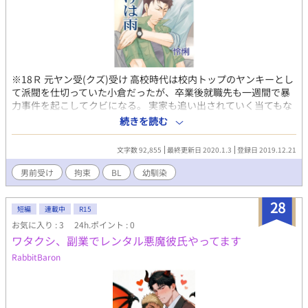
※18Ｒ 元ヤン受(クズ)受け 高校時代は校内トップのヤンキーとし
て派閥を仕切っていた小倉だったが、卒業後就職先も一週間で暴
力事件を起こしてクビになる。 実家も追い出されていく当てもな
く、右腕だった幼馴染の峰のところへ転がり込んだが、そんな生
続きを読む
活も長く続くこともなかった・・・・ 表紙 藤岡ると 小倉遥佳
[おぐらはるよし](19歳） 8月19日生まれ 180cm 69kg 黒髪、
文字数 92,855
最終更新日 2020.1.3
登録日 2019.12.21
オールバック。目つきは悪く三白眼。耳には大きく開けたピアス
穴。いかにもな元ヤン悪そうな顔つきで、印刷会社に就職するも
男前受け
拘束
BL
幼馴染
１週間で上司に暴行をくわえて懲戒免職。 基本的に我慢がきかな
い性格。 客引きとか単発の仕事を続けるも、長続きしない。幼馴
28
染の峰の部屋に居候していたが失踪。 峰 頼人[みねらいと](18歳)
短編
連載中
R15
1月12日生まれ 176cm 68kg 爽やかな栗色の髪。糸目。一見元ヤ
お気に入り : 3
24h.ポイント : 0
ンには見えないような笑顔をはりつかせている。中古車取り扱い
ワタクシ、副業でレンタル悪魔彼氏やってます
の営業マン。調子のいいことを並べる口先3寸がお得意。 小倉と
RabbitBaron
は幼馴染。小倉のためなら汚れごとも率先して対応する。凶暴わ
んこ気質。