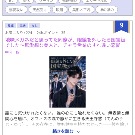
BL
現代
リーマン
敬語攻め
エリート攻め
ブコメディです
溺愛攻め
天然受け
眼鏡
美形×平凡
ほのぼの
9
長編
完結
なし
お気に入り : 224
24h.ポイント : 35
地味メガネだと思ってた同僚が、眼鏡を外したら国宝級
でした～無愛想な美人と、チャラ営業のすれ違い恋愛
中岡 始
誰にも気づかれたくない。 誰の心にも触れたくない。 無表情と無
関心を盾に、オフィスの隅で静かに生きる天王寺悠（てんのう
じ・ゆう）。 その存在に、誰も興味を持たなかった――彼を除い
て。 明るく人懐こい営業マン・梅田隼人（うめだ・はやと）は、
続きを読む