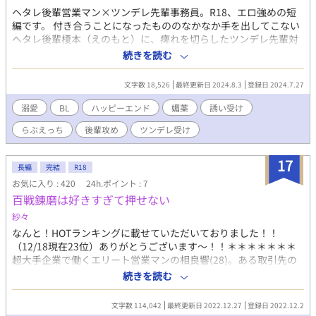
ヘタレ後輩営業マン×ツンデレ先輩事務員。R18、エロ強めの短
編です。 付き合うことになったもののなかなか手を出してこない
ヘタレ後輩榎本（えのもと）に、痺れを切らしたツンデレ先輩対
馬（つしま）は、どうにかして手を出させようとあるヤバいモノ
続きを読む
を友人から買い取ってしまう。 それは、なんと漢方薬でいうとこ
ろの 【媚薬】。 一口飲ませればたちまち発情期の獣のごとく自分
文字数 18,526
最終更新日 2024.8.3
登録日 2024.7.27
へ襲いかかってくるはずーー…が、まさかまさか。 ひょんな間違
いで自分が飲んでしまうなんて！？ ツンデレ先輩が誘い受けにな
溺愛
BL
ハッピーエンド
媚薬
誘い受け
っちゃう話。 ストーリー性ぶっ飛ばしてエロ♡を書きたかったん
らぶえっち
後輩攻め
ツンデレ受け
です…けど…ちゃんとストーリーもある程度作り込み…したは
ず… とりあえず楽しんでいただけたら嬉しいです♡
17
長編
完結
R18
お気に入り : 420
24h.ポイント : 7
百戦錬磨は好きすぎて押せない
紗々
なんと！HOTランキングに載せていただいておりました！！
（12/18現在23位）ありがとうございます～！！＊＊＊＊＊＊＊
超大手企業で働くエリート営業マンの相良響(28)。ある取引先の
会社との食事会で出会った、自分の好みドンピシャの可愛い男の
続きを読む
子(22)に心を奪われる。上手いこといつものように落として可愛
がってやろうと思っていたのに…………序盤で大失態をしてしま
文字数 114,042
最終更新日 2022.12.27
登録日 2022.12.2
い、相手に怯えられ、嫌われる寸前に。どうにか謝りまくって友