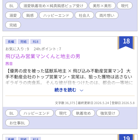
人関係を続けることには成功するものの、それ以来ビビり倒して
BL
溺愛執着攻め×純真鈍感ピュア受け
美形×美形
現代
全然押せなくなってしまった……！＊＊＊＊＊＊＊百戦錬磨の超
溺愛
鈍感
ハッピーエンド
社会人
両片想い
イケメンモテ男が純粋で鈍感な男の子にメロメロになって翻弄さ
れ悶えまくる話が書きたくて書きました。いろんな胸キュンシー
完結
ンを詰め込んでいく……つもりではありますが、ラブラブになる
までにはちょっと時間がかかります。※80000字ぐらいの予定で
18
とりあえず短編としていましたが、後日談を含めると100000字超
長編
完結
R18
えそうなので長編に変更いたします。すみません。
お気に入り : 9
24h.ポイント : 7
飛び込み営業マンくんと地主の男
茜音
【優男の皮を被った猛獣系地主 × 飛び込み不動産営業マン】 大
手不動産会社のトップ営業マン・宮尾は、狙った獲物は逃さない
ギラギラの肉食系。 そんな彼が目をつけたのは、都会の一等地に
ぽっかりと残された「300坪の空白地」。所有者・吉永は、どこ
続きを読む
か寂しげな瞳をした掴みどころのない男だった。 宮尾は持ち前の
粘り強さで吉永の懐に飛び込むが、主導権を握っていると思って
文字数 36,375
最終更新日 2026.5.24
登録日 2026.5.8
いたのは自分だけ。 気が付けば逞しい体に押し倒され、気持ちい
いところを探り当てられてしまって。 「大丈夫。いれるのは、ま
BL
ハッピーエンド
現代
執着攻め
強気受け
た今度ね」 会社には言えない後ろめたい関係は、宮尾の意思を無
お仕事BL
視して深みへと堕ちていく。 ※ハッピーエンドです！ ※2万字程
度の短編です。本編全5話。
19
長編
完結
R18