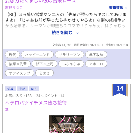
妄想力たくましい彼の出来レース
志野まつこ
書籍情報
【BL】ほろ酔い営業マン二人の「先輩が勝ったらキスしてあげま
すよ」「じゃあお前が勝ったら抱かせてやるよ」な謎の成績争い
から始まる、リーマンが即堕ち２コマで「りゃめぇ、はりゃむぅ
ぅぅ」っていうアホエロ。 部下からのキス獲得の為に仕事も妄想
続きを読む
もはかどりまくりの上司の話→からの上司が上司なら部下も部
下、な攻め目線の2本立てです。 顔も体もいい部下28×妄想オナ
文字数 14,786
最終更新日 2021.6.11
登録日 2021.6.8
ニストな上司30。一応ノンケ同士だったはず。受けは攻めが大好
きです。
現代
ハッピーエンド
サラリーマン
年下攻め
後輩×先輩
部下×上司
いちゃらぶ
アホエロ
オフィスラブ
らめぇ
14
短編
完結
R18
お気に入り : 133
24h.ポイント : 14
ヘテロバツイチメス堕ち接待
掌