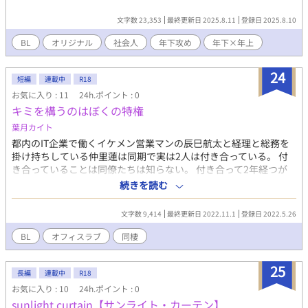
文字数 23,353
最終更新日 2025.8.11
登録日 2025.8.10
BL
オリジナル
社会人
年下攻め
年下×年上
24
短編
連載中
R18
お気に入り : 11
24h.ポイント : 0
キミを構うのはぼくの特権
葉月カイト
都内のIT企業で働くイケメン営業マンの辰巳航太と経理と総務を
掛け持ちしている仲里蓮は同期で実は2人は付き合っている。 付
き合っていることは同僚たちは知らない。 付き合って2年経つが
キス以上はまだだった。 そんな雪の日。 雪だるま作って遊んでい
続きを読む
た航太はすっかり冷え込んでしまう。 2人は一緒にお風呂に入るが
航太は蓮を煽るようにくっついていた。 そんな航太に蓮は我慢で
文字数 9,414
最終更新日 2022.11.1
登録日 2022.5.26
きなくなり一戦を超える。 それ以来何故か蓮は体調が良くない。
蓮は倒れてしまう。 ※※※※※※ 以前Twitterにて参加していた
BL
オフィスラブ
同棲
『眼鏡』『雪』『ペット』を使った小説を書こうという小説の加
筆修正版です。
25
長編
連載中
R18
お気に入り : 10
24h.ポイント : 0
sunlight curtain【サンライト・カーテン】