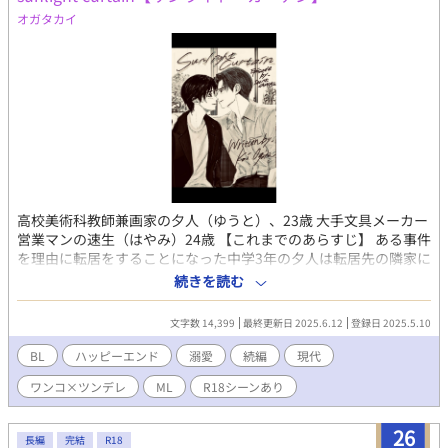
オガタカイ
高校美術科教師兼画家の夕人（ゆうと）、23歳 大手文具メーカー
営業マンの速生（はやみ）24歳 【これまでのあらすじ】 ある事件
を理由に転居をすることになった中学3年の夕人は転居先の隣家に
住む同級生・速生と出会う。 心に傷を抱えた美しい顔立ちの夕人
続きを読む
に、屈託の無い明るい笑顔でまるで包み込むように癒しを与える
速生。二人は惹かれ合う。 徐々に歩み寄り想いを通わせるも、す
文字数 14,399
最終更新日 2025.6.12
登録日 2025.5.10
れ違いの末に高校卒業時決別する。 5年の空白期間を経て社会人
となった二人は偶然の再会を果たし、その運命とも思える邂逅に
BL
ハッピーエンド
溺愛
続編
現代
より、途切れることのなかった強い想いを確かめ合う。二人は遂
ワンコ×ツンデレ
ML
R18シーンあり
に結ばれた。長く互いを不在にした空白の時間を埋めていこう、
これから続く永くあたたかい日々をともに過ごしていくため
に…… 二人は誓い合ったのだった。 ◆◆◆ 幾多の困難を乗り換
26
長編
完結
R18