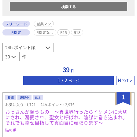
フリーワード
営業マン
R指定
R指定なし
R15
R18
件
39
件
1
/ 2
Next
ページ
1
長編
連載中
R18
お気に入り : 1,721
24h.ポイント : 2,976
おっさんが願うもの 〜異世界行ったらイケメンに大切
にされ、溺愛され、聖女と呼ばれ、陰謀に巻き込まれ。
それでも幸せ目指して真面目に頑張ります〜
猫の手