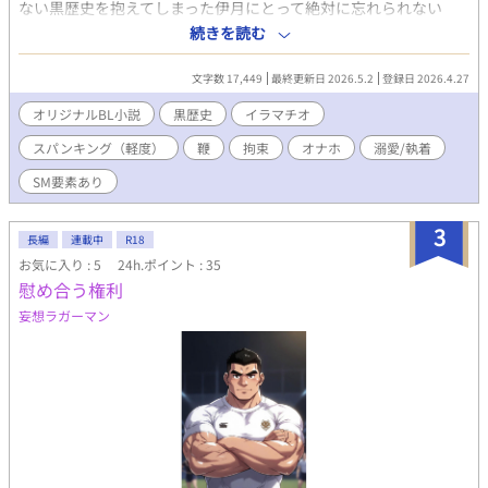
ない黒歴史を抱えてしまった伊月にとって絶対に忘れられない
男・瀬居家陽大（せいけようた）。誰にもバレていないと思って
続きを読む
いたそれは、一番バレてはいけない人に知られていた。 ドＳな先
輩×黒歴史持ちの後輩 ちょっと強引な上下関係からはじまる溺愛
文字数 17,449
最終更新日 2026.5.2
登録日 2026.4.27
ＳＭ物語。 軽いスパンキングや鞭打ち、拘束など、暴力的な描写
があります。洗浄行為について軽く触れている描写もあります。
オリジナルBL小説
黒歴史
イラマチオ
スパンキング（軽度）
鞭
拘束
オナホ
溺愛/執着
SM要素あり
3
長編
連載中
R18
お気に入り : 5
24h.ポイント : 35
慰め合う権利
妄想ラガーマン