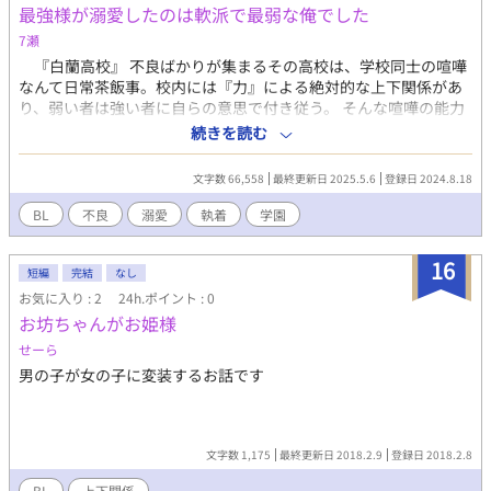
最強様が溺愛したのは軟派で最弱な俺でした
7瀬
『白蘭高校』 不良ばかりが集まるその高校は、学校同士の喧嘩
なんて日常茶飯事。校内には『力』による絶対的な上下関係があ
り、弱い者は強い者に自らの意思で付き従う。 そんな喧嘩の能力
だけが人を測る基準となる世界に、転校生がやってきた。緩い笑
続きを読む
顔・緩い態度。ついでに軽い拳。白蘭高校において『底辺』でし
かない筈の瑠夏は、何故か『最強』に気に入られてしま
文字数 66,558
最終更新日 2025.5.6
登録日 2024.8.18
い………！？ 「瑠夏、大人しくしてろ」 「嫌だ！！女の子と遊び
たい！こんなむさ苦しいとこ居たくない！」 「………今千早が唐
BL
不良
溺愛
執着
学園
揚げ揚げてる」 「唐揚げ！？わーい！」 「「「単
純………」」」」 溺愛系最強リーダー×軟派系最弱転校生の甘々
16
（？）学園物語開幕！ ※受けが割とクズな女好きです。 ※不良高
短編
完結
なし
校の話なので、喧嘩や出血の描写があります。 ※誤字脱字が多く
お気に入り : 2
24h.ポイント : 0
申し訳ないです！ご指摘いただけるととても助かります！
お坊ちゃんがお姫様
せーら
男の子が女の子に変装するお話です
文字数 1,175
最終更新日 2018.2.9
登録日 2018.2.8
BL
上下関係