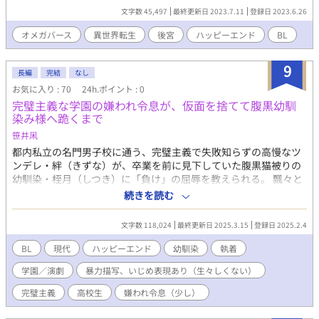
しまう。 目覚めたら、そこはオリエンタルな雰囲気の異世界
文字数 45,497
最終更新日 2023.7.11
登録日 2023.6.26
〈イルディズ〉の王宮だった。厨房奴隷のウミトとして転生した
のだ。 ある日〈呪われたスルタン〉に食事を持っていく役を押
オメガバース
異世界転生
後宮
ハッピーエンド
BL
しつけられてしまうウミト。 スルタンのアスラン（二十八）は
一ヶ月に一度、酷く凶暴になり、その間後宮の一室にこもるとい
9
うのだ。 海斗はアスランに出会った途端激しく抱かれてしま
長編
完結
なし
う。アスランはアルファだった。 こちらの世界では第二次性の
お気に入り : 70
24h.ポイント : 0
存在が認識されていないため、オメガを求めて発生する凶暴性が
完璧主義な学園の嫌われ令息が、仮面を捨てて腹黒幼馴
呪いだと思われていたのだ。 「それ、呪いじゃないよ。……で
染み様へ跪くまで
す」 と告げるウミトに、アスランは毎夜の夜伽を命じる。 こ
笹井凩
の世界のオメガが見つかるまでとしぶしぶそれを引き受けるウミ
都内私立の名門男子校に通う、完璧主義で失敗知らずの高慢なツ
ト。 しかし、アスランの人となりに触れていくうちに、次第に
ンデレ・絆（きずな）が、卒業を前に見下していた腹黒猫被りの
本気で惹かれていく。アスランもまた、呪いから解き放ってくれ
幼馴染・桎月（しつき）に「負け」の屈辱を教えられる。 飄々と
た海斗を愛するようになり―― 生れて初めて異世界転生ＢＬを
し、煽り散らしてくる桎月に噛み付く絆だったが、いつの間にか
書いてみました。広い心でご覧頂けたら幸いです。 （23年キャラ
続きを読む
嫌悪感は形を変えていて——？ 天才を引きずりおろしたい爽やか
文庫小説大賞中間選考通過） ※エブリスタさんにも掲載していま
腹黒182cm×完璧に固執する社長令息189cm 神と信者のごとき上
す※
文字数 118,024
最終更新日 2025.3.15
登録日 2025.2.4
下関係のある歪な幼馴染が、下剋上をきっかけに対等になってい
く「ハッピーエンド」です。純愛なはず。 ※それほど生々しくな
BL
現代
ハッピーエンド
幼馴染
執着
いですが、主人公の周囲から嫌われ表現、暴力描写、トラウマと
学園／演劇
暴力描写、いじめ表現あり（生々しくない）
痛みのフラッシュバック（いじめ描写）があります ※王道学園・
非王道学園ものに育てられたので空気感が似ているかもしれませ
完璧主義
高校生
嫌われ令息（少し）
ん！ バレンタインネタが入っていますが、盛大に出遅れました。
ホワイトデーまでは、イチャイチャ期間ということでお許しくだ