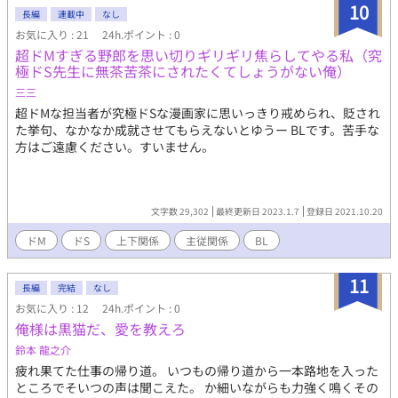
10
さい……。 ご閲覧ありがとうございます！ お気に入り登録＆ご感
長編
連載中
なし
想いただける励みになります🍫♪ 3月14日追記 本日、ホワイトデ
お気に入り : 21
24h.ポイント : 0
ーにて完結しました。読んでくださった皆さま、応援してくださ
超ドMすぎる野郎を思い切りギリギリ焦らしてやる私（究
った皆さま、本当にありがとうございました！ きっと何度も離れ
極ドS先生に無茶苦茶にされたくてしょうがない俺）
て、けれど最終的には隣にいる二人だと思います。 また登場人物
三三
紹介など書いてみます！ 3月15日追記 登場人物紹介＆あとがきも
どきを書きました。
超ドMな担当者が究極ドSな漫画家に思いっきり戒められ、貶され
た挙句、なかなか成就させてもらえないとゆうー BLです。苦手な
方はご遠慮ください。すいません。
文字数 29,302
最終更新日 2023.1.7
登録日 2021.10.20
ドM
ドS
上下関係
主従関係
BL
11
長編
完結
なし
お気に入り : 12
24h.ポイント : 0
俺様は黒猫だ、愛を教えろ
鈴本 龍之介
疲れ果てた仕事の帰り道。 いつもの帰り道から一本路地を入った
ところでそいつの声は聞こえた。 か細いながらも力強く鳴くその