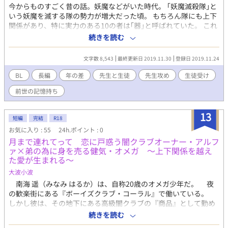
今からものすごく昔の話。妖魔などがいた時代。 ｢妖魔滅殺隊｣と
いう妖魔を滅する隊の勢力が増大だった頃。 もちろん隊にも上下
関係があり、特に実力のある10の者は｢器｣と呼ばれていた。 これ
は前世が妖魔滅殺隊の元器と前世の記憶を持っている弟子が織り
続きを読む
成す、学園生活の中での純粋ながら暖かい先生×生徒のBL物語で
ある。 性的表現がある場合★をつけています
文字数 8,543
最終更新日 2019.11.30
登録日 2019.11.24
BL
長編
年の差
先生と生徒
先生攻め
生徒受け
前世の記憶持ち
13
短編
完結
R18
お気に入り : 55
24h.ポイント : 0
月まで連れてって 恋に戸惑う闇クラブオーナー・アルフ
ァ×弟の為に身を売る健気・オメガ ～上下関係を越え
た愛が生まれる～
大波小波
南海 遥（みなみ はるか）は、自称20歳のオメガ少年だ。 夜
の歓楽街にある『ボーイズクラブ・コーラル』で働いている。
しかし彼は、その地下にある高級闇クラブの『商品』として勤め
ることを決意する。 弟・航大（こうた）の治療費と手術代を稼
続きを読む
ぐためだ。 『商品』は、お客様に何を要求されても拒めない、性