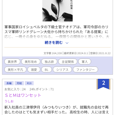
軍事国家ロイシュベルタの下級士官テオドアは、軍司令部のカリ
スマ軍師リンドグレーン大佐から持ちかけられた『ある提案』に
応じ、一晩その身をゆだねる。 一夜限りの関係かと思いきや、大
佐はそれ以降も執拗に彼に構い続け、次第に独占欲をあらわにし
続きを読む
ていく。 叩き上げの下士官と、支配欲を隠さない上官。上下関係
から始まる、甘くて苛烈な攻防戦。 【支配系美形攻×出世欲強め
文字数 164,338
最終更新日 2024.8.1
登録日 2021.8.22
な流され系受】
異世界
美形攻め
独占欲
主従関係
軍人
美形×平凡
溺愛
BL
シリアス
ファンタジー
2
長編
完結
R18
お気に入り : 24
24h.ポイント : 71
ＳとＭはワンセット
うしお
新入社員の三津塚伊月（みつもりいつき）が、就職先の会社で再
会したのはとても気まずい相手だった。 高校生の時、人には言え