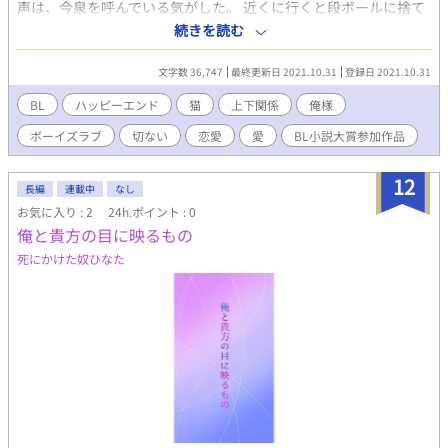
声は、今泉を呼んでいる気がした。 近くに行くと段ボールに捨て
られた小さな黒い子猫。 彼は疲れた心に一つの癒しを感じ、この
続きを読む
子猫を飼う事に決めた。 家に連れ帰り、毛布に包ませ猫との新た
な生活のために買い物へと向かう。 両手いっぱいの荷物を手に部
文字数 36,747
最終更新日 2021.10.31
登録日 2021.10.31
屋へ戻ると……. 「俺様はお前が拾った猫だ」 そこにいたのは、
謎の裸の男だった。
BL
ハッピーエンド
猫
上下関係
俺様
ボーイズラブ
切ない
恋愛
愛
BL小説大賞参加作品
12
長編
連載中
なし
お気に入り : 2
24h.ポイント : 0
俺と貴方の目に映るもの
死にかけた奴ひなた