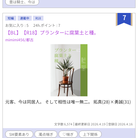
昔は騎士、今は
7
短編
連載中
R18
お気に入り : 5
24h.ポイント : 7
【BL】【R18】プランターに腐葉土と種。
mimimi456/都古
元客、今は同居人。 そして相性は唯一無二。 拓真(28)×勇誠(31)
文字数 6,574
最終更新日 2026.4.19
登録日 2026.4.16
SM要素あり
濁点喘ぎ
♡喘ぎ
上下関係