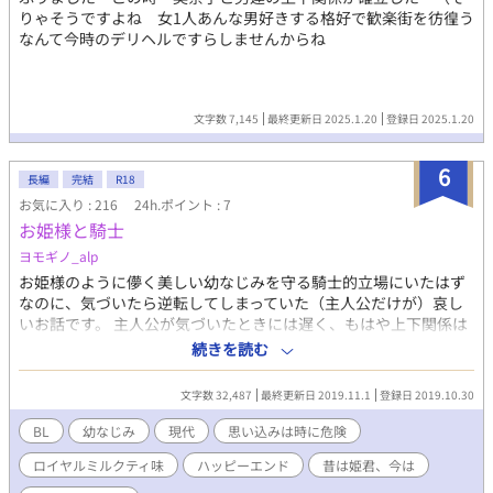
りゃそうですよね 女1人あんな男好きする格好で歓楽街を彷徨う
なんて今時のデリヘルですらしませんからね
文字数 7,145
最終更新日 2025.1.20
登録日 2025.1.20
6
長編
完結
R18
お気に入り : 216
24h.ポイント : 7
お姫様と騎士
ヨモギノ_alp
お姫様のように儚く美しい幼なじみを守る騎士的立場にいたはず
なのに、気づいたら逆転してしまっていた（主人公だけが）哀し
いお話です。 主人公が気づいたときには遅く、もはや上下関係は
不動なものとなっておりますのでご安心（？）下さい。リバは何
続きを読む
が起ころうともありません。（目をつむり両手を組んで祈る仕
草） 味と香りと糖度は砂糖二つ程入れたロイヤルミルクティー並
文字数 32,487
最終更新日 2019.11.1
登録日 2019.10.30
み。３話完結。 ムーンライトノベルズにも掲載中。
BL
幼なじみ
現代
思い込みは時に危険
ロイヤルミルクティ味
ハッピーエンド
昔は姫君、今は