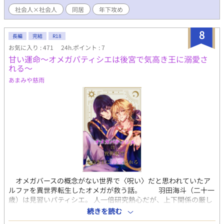
社会人×社会人
同居
年下攻め
8
長編
完結
R18
お気に入り : 471
24h.ポイント : 7
甘い運命〜オメガパティシエは後宮で気高き王に溺愛さ
れる〜
あまみや慈雨
オメガバースの概念がない世界で〈呪い〉だと思われていたア
ルファを異世界転生したオメガが救う話。 羽田海斗（二十一
歳）は見習いパティシエ。 人一倍研究熱心だが、上下関係の厳し
い職場で、まだ思うように仕事ができていない。 オメガである
続きを読む
ことがバレて先輩たちに襲われ、逃げたところで車にはねられて