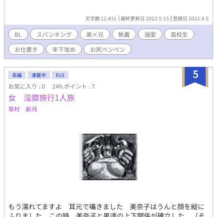
文字数 12,431
最終更新日 2022.5.15
登録日 2022.4.5
BL
スパンキング
弟×兄
執着
溺愛
高校生
お仕置き
年下攻め
お尻ペンペン
5
長編
連載中
R18
お気に入り : 0
24h.ポイント : 7
女 淫靡旅行1人旅
草村 新月
もう濡れてますよ 耳元で囁きました 美奈子はうんと顔を縦に
ふりました この時 美奈子と男達の上下関係が確立した （そ