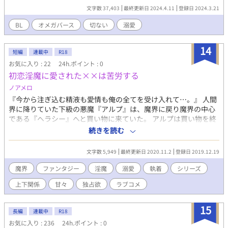
玩具とならねばならない。 そんな遥に、闇クラブのオーナーで
文字数 37,403
最終更新日 2024.4.11
登録日 2024.3.21
ある、葛城 了（かつらぎ りょう）が直々に面接テストを行った。
次々と繰り出される、厳しく激しい性的な行為のテスト。 全
BL
オメガバース
切ない
溺愛
てを耐え抜いた遥に、了は合格の言葉と共に優しい声を掛けてい
た。 このビルに働く人間は、全員が了にとって金儲けの道具だ
14
った。 だが、遥には何か別の感情を覚えたのだ。 その後も何
短編
連載中
R18
かと遥を気に掛け、了は行動するようになる。 気晴らしになれ
お気に入り : 22
24h.ポイント : 0
ばと、リゾートパークのナイトパレードに連れて行ったり、食事
初恋淫魔に愛された××は苦労する
に誘ってみたり。 しかし、それらは遥にとっては束の間の夢で
ノアメロ
しかない。 彼は格安アパートに暮らし、日中もコンビニのバイ
『今から注ぎ込む精液も愛情も俺の全てを受け入れて…。』 人間
トをするほどの苦しい生活をしていたのだ。 ただの金持ちの自
界に降りていた下級の悪魔『アルプ』は、魔界に戻り魔界の中心
己満足に気づかされた了は、遥の為に本腰を入れて支援を始め
である『ヘラシー』へと買い物に来ていた。 アルプは買い物を終
る。 次第に二人の心を、特別な人間が占め始めた。 遥の心に
えたまたま立ち寄った骨董品に上級の悪魔である『ルシファー』
は、了が。 了の心には、遥が。 恋は進み、愛に変わり始め
続きを読む
と出会い…。
る……。
文字数 5,949
最終更新日 2020.11.2
登録日 2019.12.19
魔界
ファンタジー
淫魔
溺愛
執着
シリーズ
上下関係
甘々
独占欲
ラブコメ
15
長編
連載中
R18
お気に入り : 236
24h.ポイント : 0