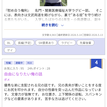
『慰め合う権利』 名門・関東医療福祉大学ラグビー部。 そこ
には、表向きは文武両道を掲げながら、裏で“ある掟”を守り続け
る男たちがいた。 入学したばかりの1年生・小鳥遊要は、 副キ
ャプテンに抜擢され、4年生キャプテン・大和田隆と同じ部屋に配
続きを読む
属される。 厳格な上下関係、許可制のオナニー、そして——金
持ちOBに体を差し出す“裏アルバイト”。 要は隆の過去を知り、
文字数 8,983
最終更新日 2026.5.14
登録日 2026.5.13
自分が同じ道を歩む覚悟を決める。 「キャプテンの背中を預けら
れる男になるために……俺は、自分の身体をくれてや
BL
長編(予定)
SM要素あり
ラグビー
先輩後輩
る。」 痛みと快楽、羞恥と昂揚。部のために、恋のため
ゲイ
に、男として—— 彼らはどこまで堕ちられるのか。熱血ラグビ
ー×濃厚BL×ハードなM調教。 覚悟を決めた男たちの、汗と精
液とプライドが交錯する物語。
4
短編
連載中
R18
お気に入り : 95
24h.ポイント : 28
自由になりたい俺の話
ポメ
優秀な弟に支配される兄の話です。 兄の真央が悪いことをする度
にお尻を叩かれます。 自分の性癖を突っ込んだ作品になっていま
す。 文章力が皆無です。 お仕置き、上下関係の逆転、スパンキン
グなどの要素があります。 苦手な方は逃げてください。