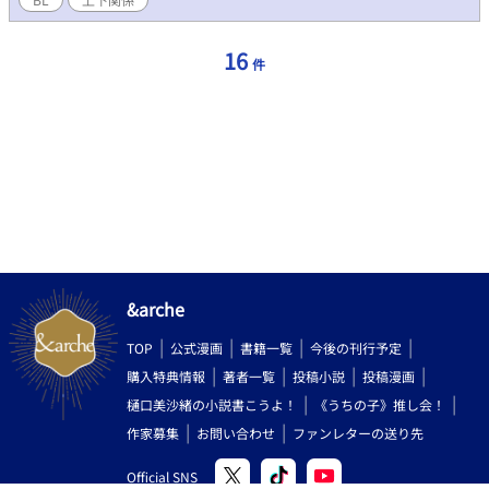
16
件
&arche
TOP
公式漫画
書籍一覧
今後の刊行予定
購入特典情報
著者一覧
投稿小説
投稿漫画
樋口美沙緒の小説書こうよ！
《うちの子》推し会！
作家募集
お問い合わせ
ファンレターの送り先
Official SNS