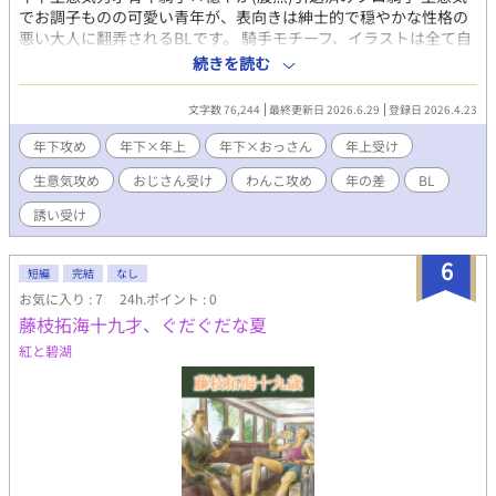
でお調子ものの可愛い青年が、表向きは紳士的で穏やかな性格の
悪い大人に翻弄されるBLです。 騎手モチーフ、イラストは全て自
作です。 (あらすじ) 北海道生まれで牧場育ちの成瀬旭(なるせあさ
続きを読む
ひ)は、競馬学校の期待の新星兼、問題児。 生意気で自信家、それ
でいて実力もある成瀬に教官が手を焼いていた頃、若くして重賞
文字数 76,244
最終更新日 2026.6.29
登録日 2026.4.23
を制しておきながら突如引退した騎手、九条誠司(くじょうせい
じ)が教官としてやってくる。 突然九条にレースを申し込まれて、
年下攻め
年下×年上
年下×おっさん
年上受け
初めて完敗を知った成瀬。 そこから生意気で手のつけられなかっ
生意気攻め
おじさん受け
わんこ攻め
年の差
BL
た青年成瀬は、九条の元で少しずつプロの騎手として成長を果た
していき、やがて九条の背中を追うように変わっていく。 ※この
誘い受け
物語はフィクションです。実在する団体とは一切関係がございま
せん。
6
短編
完結
なし
お気に入り : 7
24h.ポイント : 0
藤枝拓海十九才、ぐだぐだな夏
紅と碧湖