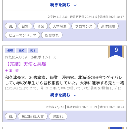
の卵たちとの学生生活が始まる……。 魅力的な声を持つバリトン
続きを読む
歌手と、彼の周りの音楽男子大学院生たちの、たまに距離感がお
かしいあれこれを描いた連作短編（中編もあり）。音楽もてんこ
文字数 119,830
最終更新日 2024.1.5
登録日 2023.10.17
盛りです。 ☆表紙はtwnkiさま
https://coconala.com/users/4287942 にお願いしました！ BLと
BL
日常
音楽
大学院生
ブロマンス
連作短編
いうよりは、ブロマンスに近いです（ラブシーン皆無です）。登
ヒューマンドラマ
総愛され
場人物のほとんどが自覚としては異性愛者なので、女性との関係
を匂わせる描写があります。 大学・大学院は実在します（舞台が
2013年のため、一部過去の学部名を使っています）が、物語はフ
9
長編
完結
R18
ィクションであり、各学校と登場人物は何ら関係ございません。
お気に入り : 9
24h.ポイント : 0
また、筆者は音楽系の大学・大学院卒ではありませんので、事実
【完結】天使と悪魔
とかけ離れた表現もあると思います。 高校生の三喜雄の物語『あ
いみるのときはなかろう』もよろしければどうぞ。もちろん、お
十海 碧
読みでなくても楽しんでいただけます。
和久津亮太、30歳童貞、職業 漫画家。北海道の田舎でゲイバレ
して小学校6年生から登校拒否していた。大学に進学する兄と一緒
に東京に出てきて、引きこもり中に描いていた漫画を投稿しデビ
ューする。20歳の時に、漫画の取材で訪れた児童養護施設で10歳
続きを読む
の桜井律に出会い一目ぼれする。金髪で青い瞳、小柄な律は天使
のようだった。律は亮太の兄が勤める都立高校を卒業し、個人ス
文字数 77,745
最終更新日 2025.11.29
登録日 2025.10.24
ーパーに住み込みで就職するが、オーナーが病気になり無職にな
った。亮太の兄のはからいで亮太の家に住み込みのハウスキーパ
BL
第13回BL大賞
濃密BL
ーとなる。 第1章 攻め視点で亮太が片思いしていた律と結ばれ
るまで 第2章 受け視点で律の気持ち ＊レイプ、暴力行為、自