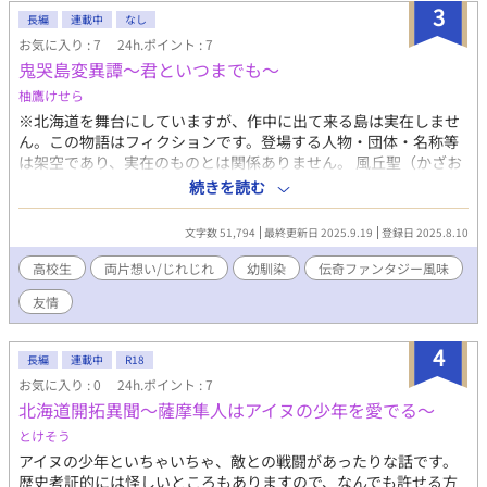
美人な上懐かしい匂いがするし、予想外に純朴な性格で戸惑う。
3
長編
連載中
なし
さらに、歳の離れた弟のミカル（4歳）が自分よりも先に花嫁に懐
お気に入り : 7
24h.ポイント : 7
いてしまい――？ 雪豹王との子を身籠れば報奨金が出る。借金返
鬼哭島変異譚～君といつまでも～
済に必死なウブΩサーシャは雪豹王イデオンの心を溶かして子を
授かることができるのか？ また、雪豹王の両親暗殺の真相とは？
柚鷹けせら
【受】サーシャ・レーヴェニヒ（19歳）Ωの公爵令息。見た目は
※北海道を舞台にしていますが、作中に出て来る島は実在しませ
華やかだが中身は素朴な北海道民。動物に好かれる。 【攻】イデ
ん。この物語はフィクションです。登場する人物・団体・名称等
オン・ヘレニウス（20歳）αの雪豹獣人で、現グエルブ国王。気
は架空であり、実在のものとは関係ありません。 風丘聖（かざお
性が荒く不器用な超美形。 ※舞台は北欧っぽいイメージです。ふ
かひじり）と行平武尊（ゆきひらたける）は物心ついた時からず
続きを読む
んわりご都合主義ファンタジーなので温かい目で見守っていただ
っと一緒に育って来た幼馴染だ。お互いに相手が特別だという自
けるとはっちゃきこいて頑張ります。
覚はあるが、同性愛に対して身内が否定的なこともあり気持ちを
文字数 51,794
最終更新日 2025.9.19
登録日 2025.8.10
伝えることは出来ずにいる。 そんな二人が同じ高校に進学して最
初のイベント「校外学習」。職業体験とも言い換えられるこれ
高校生
両片想い/じれじれ
幼馴染
伝奇ファンタジー風味
で、北海道近郊の爾名島に向かった彼らは、二泊三日という非日
友情
常の中、現地で語り継がれていた御伽噺を知ったことで奇妙な現
象に巻き込まれていく――……。
4
長編
連載中
R18
お気に入り : 0
24h.ポイント : 7
北海道開拓異聞～薩摩隼人はアイヌの少年を愛でる～
とけそう
アイヌの少年といちゃいちゃ、敵との戦闘があったりな話です。
歴史考証的には怪しいところもありますので、なんでも許せる方