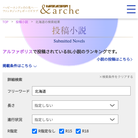
TOP
投稿小説
北海道の検索結果
Submitted Novels
アルファポリス
で投稿されているBL小説のランキングです。
小説の投稿はこちら
掲載条件はこちら
×検索条件をクリアする
詳細検索
フリーワード
長さ
進行状況
R指定
R指定なし
R15
R18