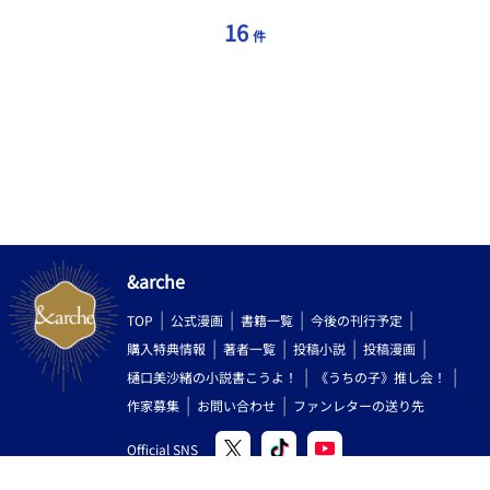
16
件
&arche
TOP
公式漫画
書籍一覧
今後の刊行予定
購入特典情報
著者一覧
投稿小説
投稿漫画
樋口美沙緒の小説書こうよ！
《うちの子》推し会！
作家募集
お問い合わせ
ファンレターの送り先
Official SNS