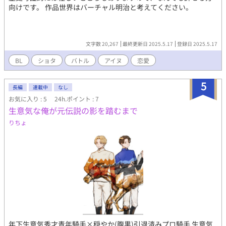
向けです。 作品世界はバーチャル明治と考えてください。
文字数 20,267
最終更新日 2025.5.17
登録日 2025.5.17
BL
ショタ
バトル
アイヌ
恋愛
5
長編
連載中
なし
お気に入り : 5
24h.ポイント : 7
生意気な俺が元伝説の影を踏むまで
りちょ
年下生意気秀才青年騎手×穏やか(腹黒)引退済みプロ騎手 生意気