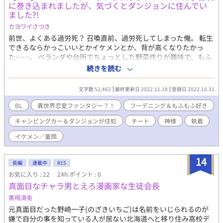
てBL作品となりますので、Twitterでの告知は「BL専用アカウン
に巻き込まれましたが、気づくとダンジョンに住んでい
ト」で執り行っております。ご了承くださいませ。BL専用
ました?!
⇒https://twitter.com/a9sHt0TgT16esh4 なおなお。北海道な
カヨワイさつき
のに秋キャンプとか言う良く分からない修業に連れ去られるた
め、確認できない事が多々あると思いますが、風邪を引かないよ
前世、よくある過労死？ 召喚直前、過労死してしまった俺。 転生
うに頑張りたいと思います……。
できるならかっこいいとかイケメンとか、背が高くなりたかっ
た……。 ベランダや台所でちょっとした野菜作りが趣味で、もふ
もふ大好きだけど ずっと飼えなかった俺。たまたま買った宝くじ
続きを読む
が大当たりしたので、キャンピングカーを購入したとある日、気
づくと知らない場所に……。そして、色々ありーの、出会いあり
文字数 52,462
最終更新日 2022.11.18
登録日 2022.10.31
ーので、知らないうちにダンジョンにいた俺の物語。 北海道弁も
どき、大阪弁もどきの表現ありますが、使い方間違えていたらす
BL
異世界恋愛ファンタジー？！
フーデニング＆もふもふ好き
みません。
キャンピングカー＆ダンジョンが住処
チート
神様
執着
イケメン／童顔
14
長編
連載中
R15
お気に入り : 22
24h.ポイント : 0
真面目なチャラ男とえろ漫画家な生徒会長
黒飛清兎
元真面目だった野崎一子(のざきいちご)は名前をいじられるのが
嫌で自分の事を知っている人が居ない北海道へと移り住み高校デ