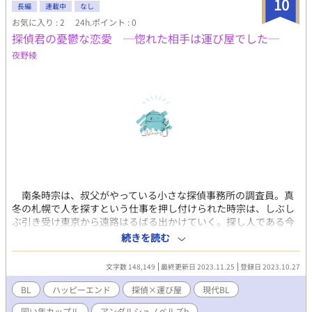
10
殺、男女の絡みの記載があります。 第3章 攻め視点、受け視点
長編
連載中
なし
交互に 濃密BLタグをつけさせていただきました。
お気に入り : 2
24h.ポイント : 0
探偵君の憂鬱な恋愛 ─惚れた相手は運び屋でした─
夜野綾
南条時宗は、叔父がやっている小さな探偵事務所の調査員。真
冬の札幌で人を探すという仕事を押し付けられた時宗は、しぶし
ぶ引き受け東京から遠路はるばる出かけていく。探し人である今
野海斗は見つからないが、隣室の住人と出会った時宗は、彼に一
続きを読む
目惚れをしてしまう。 さて、極寒の地で凍えそうになった時宗
は、そいつの部屋の中で探し人を待たせてもらえることに。どう
文字数 148,149
最終更新日 2023.11.25
登録日 2023.10.27
にも胡散臭い男だったが、実は彼こそ── 探偵事務所調査員×
北海道弁男子の訳あり日本縦断ドライブ。２人は色々邪魔されな
BL
ハッピーエンド
探偵×運び屋
現代BL
がら、車で札幌から東京を目指すことになる。 一応毎日更新の
同い年カップル
アンダルシュノベルズb