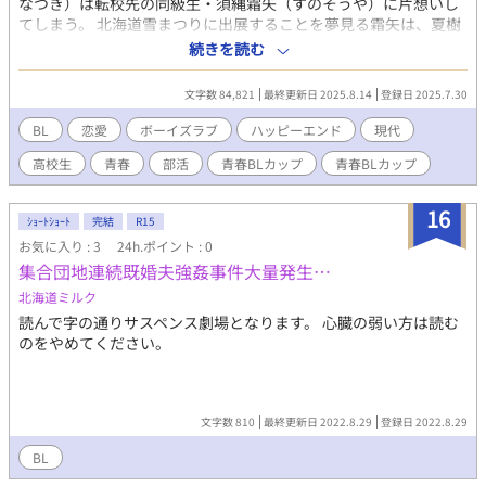
なつき）は転校先の同級生・須縄霜矢（すのそうや）に片想いし
てしまう。 北海道雪まつりに出展することを夢見る霜矢は、夏樹
を強引に「美術部・雪像班」に入部させ、雪像づくりに巻き込ん
続きを読む
でいく。 過去のトラウマから人の手に触れることが苦手な夏樹。
ある日霜矢が「人の手に触れる練習」と称して夏樹の手に触れて
文字数 84,821
最終更新日 2025.8.14
登録日 2025.7.30
きて……？ 天才肌のトラウマ持ち彫刻家×天真爛漫な夢見る男子
高校生の、じれきゅんBL！
BL
恋愛
ボーイズラブ
ハッピーエンド
現代
高校生
青春
部活
青春BLカップ
青春BLカップ​
16
ｼｮｰﾄｼｮｰﾄ
完結
R15
お気に入り : 3
24h.ポイント : 0
集合団地連続既婚夫強姦事件大量発生…
北海道ミルク
読んで字の通りサスペンス劇場となります。 心臓の弱い方は読む
のをやめてください。
文字数 810
最終更新日 2022.8.29
登録日 2022.8.29
BL