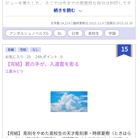
ビューを果たした。 そこでは今までの真面目な自分は封印してチ
ャラ男を演じる事を決意した。 しかし、元真面目な一子はその学
続きを読む
校の生徒会長である桜崎悠斗(さくらざきゆうと)に説教を受けた
りするのは非常に申し訳なく、ストレスが募る日々を過ごしてい
文字数 14,218
最終更新日 2023.11.8
登録日 2023.10.30
た。 そんな中、母が一子に渡してきたゴリゴリのBL漫画を読んで
いると、次第にその人の作品が気に入ってしまう。 しかし、その
アンダルシュノベルズb
BL
日常
高校生
学園
漫画を読んでいるうちにその漫画の登場人物がうちの高校の生徒
に似ている事に気付き…………。
15
長編
完結
なし
お気に入り : 25
24h.ポイント : 0
【完結】君の手が、入道雲を彫る
江夏みどり
【完結】 彫刻をやめた高校生の天才彫刻家・時原夏樹（ときはら