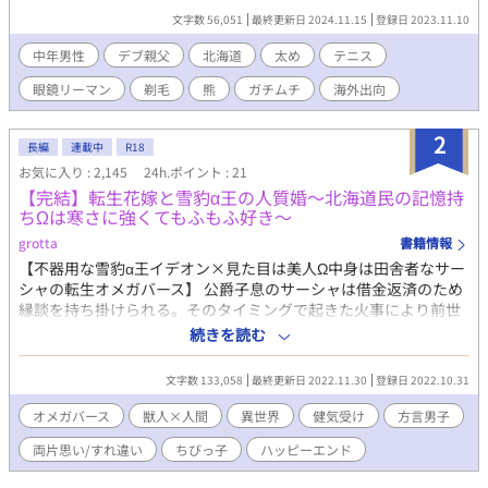
文字数 56,051
最終更新日 2024.11.15
登録日 2023.11.10
中年男性
デブ親父
北海道
太め
テニス
眼鏡リーマン
剃毛
熊
ガチムチ
海外出向
2
長編
連載中
R18
お気に入り : 2,145
24h.ポイント : 21
【完結】転生花嫁と雪豹α王の人質婚〜北海道民の記憶持
ちΩは寒さに強くてもふもふ好き〜
grotta
書籍情報
【不器用な雪豹α王イデオン×見た目は美人Ω中身は田舎者なサー
シャの転生オメガバース】 公爵子息のサーシャは借金返済のため
縁談を持ち掛けられる。そのタイミングで起きた火事により前世
の記憶が蘇った。 「僕、ホッカイドウの牧場主の息子だっ
続きを読む
た……！」 動物好きの記憶を思い出したサーシャの嫁ぎ先は雪豹
α王のいる北の国。 人間を食べると噂される獣人の国へ道民特有
文字数 133,058
最終更新日 2022.11.30
登録日 2022.10.31
の能天気とおおらかさを発揮して嫁いで行く。 一方雪豹王イデオ
ンは人間の国で両親が暗殺されたことから人間を疑っていた。 そ
オメガバース
獣人×人間
異世界
健気受け
方言男子
して人質代わりに送られてくる花嫁に警戒心を抱く。 「人間とは
両片思い/すれ違い
ちびっ子
ハッピーエンド
一年中発情して子作り出来る種族――色仕掛けで腑抜けにするつ
もりだろうがその手には乗らぬ！」 しかし嫁いできたサーシャは