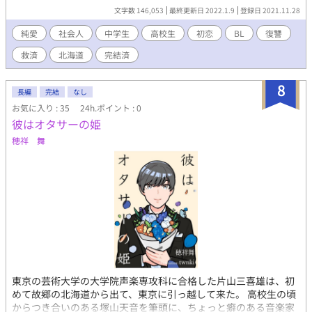
供は――。 悟と名乗ったその少年は、ガラス玉のように透き通っ
文字数 146,053
最終更新日 2022.1.9
登録日 2021.11.28
た瞳をしていた。思い出すこともなくなって久しい、過去の亡霊
が遼一の脳裏に蘇る。 望みを絶たれること。生きる意味が見つか
純愛
社会人
中学生
高校生
初恋
BL
復讐
らないこと。 温もりに有頂天になること。誰かのために生きるこ
救済
北海道
完結済
と。 絶望と隣り合わせの何かを、北国を舞台に描き出します。 ※
運営ガイドラインに沿って「R15」表示しておりますが、性的表
現は少なめかつ控えめです。
8
長編
完結
なし
お気に入り : 35
24h.ポイント : 0
彼はオタサーの姫
穂祥 舞
東京の芸術大学の大学院声楽専攻科に合格した片山三喜雄は、初
めて故郷の北海道から出て、東京に引っ越して来た。 高校生の頃
からつき合いのある塚山天音を筆頭に、ちょっと癖のある音楽家