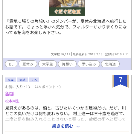
『意地っ張りの片想い』のメンバーが、夏休み北海道へ旅行した
お話です。 ちょっと浮かれ気分で、フィルターかかりまくりにな
ってる拓海をお楽しみ下さい。
文字数 56,111
最終更新日 2019.2.13
登録日 2019.2.11
BL
夏休み
大学生
片想い
思い込み
北海道
7
長編
完結
R15
お気に入り : 13
24h.ポイント : 0
銀鎖
松本尚生
見覚えがあるのは、橋と、古びたいくつかの建物だけ。だが、川
とこの臭いだけは何も変わらない。 村上遼一は三十歳を過ぎて、
二度と足を踏み入れることはないと誓った、故郷の街へと戻って
きた。川辺の遊歩道を歩いていると、子供たちの声を耳にする。
続きを読む
数人に囲まれ暴力を振るわれている子供を助けてやると、その子