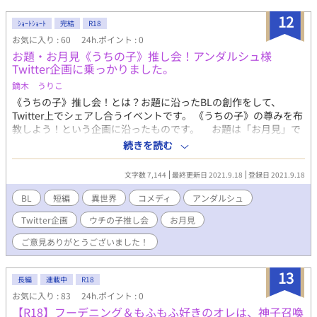
バラバラです あと文章量もバラバラです ついでに言うと初投稿で
12
す それでもいいよって方はどうぞ暖かい目で見てくださいm(_
ｼｮｰﾄｼｮｰﾄ
完結
R18
_)m
お気に入り : 60
24h.ポイント : 0
お題・お月見《うちの子》推し会！アンダルシュ様
Twitter企画に乗っかりました。
鏑木 うりこ
《うちの子》推し会！とは？お題に沿ったBLの創作をして、
Twitter上でシェアし合うイベントです。 《うちの子》の尊みを布
教しよう！という企画に沿ったものです。 お題は「お月見」で
した(*‘ω‘ *) どれで書こうかとご意見を募りましたところ、3個
続きを読む
ありましたので書かせていただきました。月が見れなかった人も
いましたがまあ、そういう感じですね！ 1 キノコ転生～森のキ
文字数 7,144
最終更新日 2021.9.18
登録日 2021.9.18
ノコは成り上がれない～ 龍帝テイゼル×きのこエドヴァルド
《毒キノコに転生してしまったヨースケが龍帝様のお嫁さんにな
BL
短編
異世界
コメディ
アンダルシュ
る話。R18です》 2 役立たずの僕は王子に婚約破棄され…にゃ。
Twitter企画
ウチの子推し会
お月見
でも猫好きの王子が溺愛してくれたのにゃ。キルリス王子×カイ
《出来損ないでみすぼらしいカイは婚約破棄されてしまう。そ
ご意見ありがとうございました！
こに隣国の王子様が現れて、カイに婚約を申し込むのでした。》
3 花屋のスコットさん 双子皇帝×スコットさん 《丘の上
13
のお花屋さんのスコットさんは今年39歳のおじさんです。今日も
長編
連載中
R18
のんびり暮らしていますが、スコットさんの周りは何かと喧しい
お気に入り : 83
24h.ポイント : 0
ようです……？オメガバース設定を使ったR18です》 なお、全
【R18】フーデニング＆もふもふ好きのオレは、神子召喚