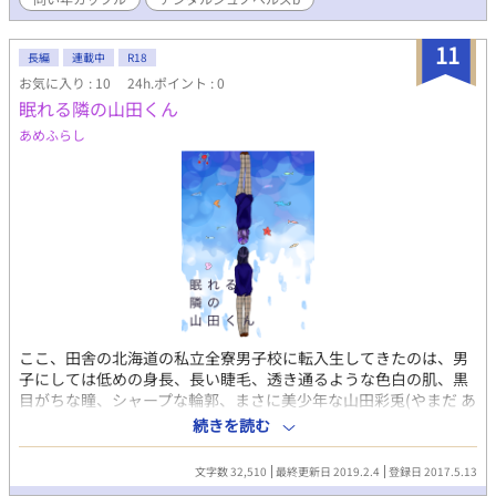
予定。
11
長編
連載中
R18
お気に入り : 10
24h.ポイント : 0
眠れる隣の山田くん
あめふらし
ここ、田舎の北海道の私立全寮男子校に転入生してきたのは、男
子にしては低めの身長、長い睫毛、透き通るような色白の肌、黒
目がちな瞳、シャープな輪郭、まさに美少年な山田彩兎(やまだ あ
やと)だった。 彼と隣の席になった吉原 壱輝(よしはら いつき)
続きを読む
は、何故か彼に気に入られて寮では同室になることに…。 男に興
味のなかった壱輝だが、一緒にいるうちに不思議な彩兎が少しず
文字数 32,510
最終更新日 2019.2.4
登録日 2017.5.13
つ気になり始めて… ちょいちょい修正入ります 投稿時間も日時も