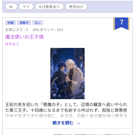
BL
ゲイ
R18要素あり
男性向け
7
短編
連載中
なし
お気に入り : 5
24h.ポイント : 263
魔法使いの王子様
はちもく
王妃の死を招いた「悪魔の子」として、辺境の離宮へ追いやられ
た第三王子。十四歳になるまで名前すら呼ばれず、孤独と罪悪感
の中で生きてきた彼の前に、ある日、白髪と金の瞳を持つ青年ヨ
シュアが現れる。 「やっとお会いできましたね、テオ」 誰もが忘
続きを読む
れたはずの名前を呼び、王宮魔導士を名乗るヨシュア。彼は冷え
きった部屋を魔法で温め、食事を作り、王子の髪を梳き、初めて