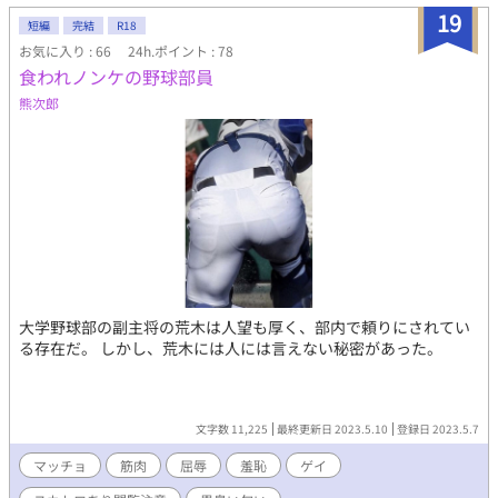
19
短編
完結
R18
お気に入り : 66
24h.ポイント : 78
食われノンケの野球部員
熊次郎
大学野球部の副主将の荒木は人望も厚く、部内で頼りにされてい
る存在だ。 しかし、荒木には人には言えない秘密があった。
文字数 11,225
最終更新日 2023.5.10
登録日 2023.5.7
マッチョ
筋肉
屈辱
羞恥
ゲイ