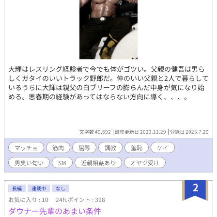
大輝はレスリング経験者で今でも体がゴツい。父親の健吾は男ら
しくガタイのいいトラック野郎だ。仲のいい父親と2人で暮らして
いるうちに大輝は親父の白ブリーフの膨らんだ中身が気になり始
める。思春期の経験があってはならない方向に導く、、、。
文字数 49,692
最終更新日 2023.11.29
登録日 2023.7.29
マッチョ
筋肉
屈辱
調教
羞恥
ゲイ
男臭い匂い
SM
近親相姦あり
オヤジ受け
2
長編
連載中
なし
お気に入り : 10
24h.ポイント : 398
ダウナー先輩のあまい条件