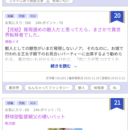
スカトロあり閲覧注意
男臭い匂い
20
長編
完結
R18
お気に入り : 586
24h.ポイント : 78
【完結】発現遅めの獣人だと思ってたら、まさかで異世
界転移者でした。
塚銛イオ
獣人としての獣性がいまだ発現しないノア。 それなのに、お城で
行われる王太子殿下のお見合いパーティーに出席するよう勧めら
れる。 番の匂いも分からないけれど、「向こうが見つけてくれ
る」と言われ参加したパーティーは凄い熱気の嵐。 匂いは分から
続きを読む
なくても息が詰まりそう、とばかりに会場から庭に出たノアはそ
こでパーティーに参加して酔っ払った男に絡まれてしまう。 そん
文字数 150,801
最終更新日 2025.11.20
登録日 2025.9.12
な窮地を助けてくれたのは、城の護衛騎士の１人、熊獣人のルー
ク。 お礼を言ってさようなら、と思ったのにパーティーが終わっ
異世界
なんちゃってファンタジー
獣人
体格差
BL
た後も、何故かルークとは頻繁に顔を合わせるようになる。 もし
かして、彼が番？なんて思っていたら王太子さまからの招待状が
21
届けられて…。 自分が猫獣人だと思っている異世界転移者があっ
短編
完結
R18
という間に執着系の彼氏に番にされちゃうお話です。 すみませ
お気に入り : 69
24h.ポイント : 71
ん、あっという間ではないかも、です。 番に関しては独自設定・
野球部監督親父の硬いバット
解釈による創作をしております。 ＊ 更新頻度は低めで、ゆっく
熊次郎
り更新予定です。 ＊ 短編の予定です→長編へ変更します