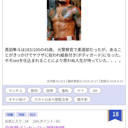
鬼であることで傷つき切った繊細な心根の、優しく美人なお兄さ
ん、堺？ 黒髪の、翼は黒地に白のワンポイント、邪気と無邪気を
併せ持つ、俺様総司令官の赤穂？ 桃色の髪と翼、きゅるんと可愛
い美少女顔だが、頭キレキレの参謀、月光？ それとも、金髪碧眼
のハイパーブラコンの弟、天誠？ まさかのラスボス、敵の総帥、
手裏基成？ 冒頭部はちょっとつらいけど、必ずラブラブになるか
らついてきてくださいませ。性描写回は、苦手でも、大事なこと
が書いてあるので、薄目で見てくださると、ありがたいです。
真田隼斗は183/100の45歳。 元警察官で柔道部だったが、あるこ
とがきっかけでヤクザに拾われ組長付き(ボディガード)になった。
ホモsexを仕込まれることにより思わぬ人生が待っていた、、、。
文字数 42,915
最終更新日 2024.10.17
登録日 2024.9.23
マッチョ
筋肉
屈辱
羞恥
ゲイ
SM
オヤジ受け
スカトロあり閲覧注意
親子愛
18
短編
完結
R18
お気に入り : 34
24h.ポイント : 85
中年競パンヒーロー強制射精