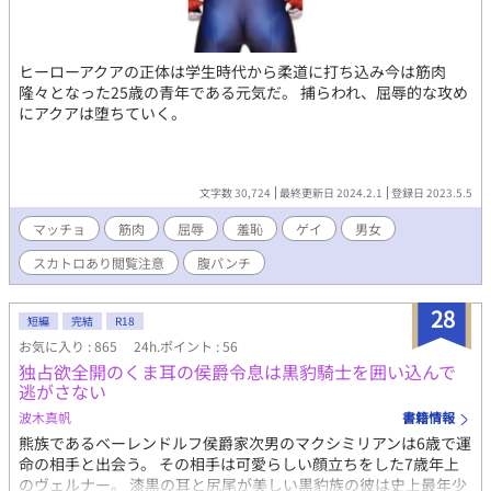
ヒーローアクアの正体は学生時代から柔道に打ち込み今は筋肉
隆々となった25歳の青年である元気だ。 捕らわれ、屈辱的な攻め
にアクアは堕ちていく。
文字数 30,724
最終更新日 2024.2.1
登録日 2023.5.5
マッチョ
筋肉
屈辱
羞恥
ゲイ
男女
スカトロあり閲覧注意
腹パンチ
28
短編
完結
R18
お気に入り : 865
24h.ポイント : 56
独占欲全開のくま耳の侯爵令息は黒豹騎士を囲い込んで
逃がさない
波木真帆
書籍情報
熊族であるベーレンドルフ侯爵家次男のマクシミリアンは6歳で運
命の相手と出会う。 その相手は可愛らしい顔立ちをした7歳年上
のヴェルナー。 漆黒の耳と尻尾が美しい黒豹族の彼は史上最年少