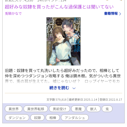
超好みな奴隷を買ったがこんな過保護とは聞いてない
兎騎かなで
書籍情報
旧題：奴隷を買って丸洗いしたら超好みだったので、相棒として
仲を深めつつダンジョン攻略する 俺は鏑木樹。気がついたら異世
界で、兎の耳が生えてた。 嘘じゃないぜ？ ロップイヤーでモカ
ブラウンの、ラブリーキュートな耳が生えてるだろ？ ほら。 い
続きを読む
や、まいったな。帰れんのかこれ。 とりあえず、所持品売って奴
隷でも買うか。 買った悪魔奴隷のカイルに契約を持ちかけ、ダン
文字数 579,818
最終更新日 2025.1.14
登録日 2022.8.17
ジョン探索の相棒として護衛してもらうことに。 最初は樹の魔力
ほしさに契約したカイルだが、共に過ごすうちに独占欲全開にな
異世界
異世界転移
男前受け
悪魔
獣人
兎
っていく。 「コイツは俺のだ。他の誰にもやらねえ」 カイルの顔
ダンジョン
奴隷
相棒
アンダルシュ
が超絶タイプな樹は、思わせぶりで色気たっぷりのカイルに、だ
んだん翻弄されていく…… みたいな話です。戦闘あり、陰謀あり