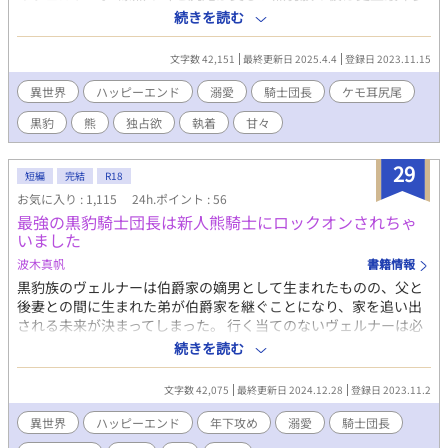
で騎士団入団を果たした実力者。 18歳でヴェルナーを手に入れる
続きを読む
と決めたマクシミリアンが本当にヴェルナーを手に入れるまでの
イチャラブハッピーエンド小説です。 『最強の黒豹騎士団長は新
文字数 42,151
最終更新日 2025.4.4
登録日 2023.11.15
人熊騎士にロックオンされちゃいました』のマクシミリアンside
のお話です。 そこまで長くならない予定ですが、分けて書いてみ
異世界
ハッピーエンド
溺愛
騎士団長
ケモ耳尻尾
ました。 R18には※つけます。
黒豹
熊
独占欲
執着
甘々
29
短編
完結
R18
お気に入り : 1,115
24h.ポイント : 56
最強の黒豹騎士団長は新人熊騎士にロックオンされちゃ
いました
波木真帆
書籍情報
黒豹族のヴェルナーは伯爵家の嫡男として生まれたものの、父と
後妻との間に生まれた弟が伯爵家を継ぐことになり、家を追い出
される未来が決まってしまった。 行く当てのないヴェルナーは必
死に訓練し、騎士団への入団を果たしそこで騎士団長まで上り詰
続きを読む
めたヴェルナーの前に現れたのは新人騎士のマクシミリアン。 侯
爵家出身の熊族の彼は大きくて逞しい身体でどこに行くにもつい
文字数 42,075
最終更新日 2024.12.28
登録日 2023.11.2
てくる始末。 気づけばマクシミリアンが隣にいるのが当たり前に
なっていて……。 愛を信じられない黒豹騎士団長ヴェルナーと絶
異世界
ハッピーエンド
年下攻め
溺愛
騎士団長
対に落とす気満々の新人熊騎士マクシミリアンのイチャラブハッ