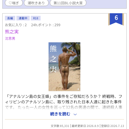
♡喘ぎ
潮吹きあり
第11回BL小説大賞
てないゲイ、AV男優、ただ興味があるetcが集うSTS。 雛汰の相手
役は皆、名前に猛獣、猛禽類、幻獣の漢字が入っていた。 文字通
りウブな雛と、獅子、熊、龍、鷹、虎によるエッチなラブコメデ
6
長編
連載中
R18
ィ。 R18には※印つけます。 第四章以降はほぼ毎話R18描写が入
お気に入り : 2
24h.ポイント : 299
ります。
熊之実
沈思男
「アナルソン島の女王蜂」の事件をご存知だろうか？ 終戦時、フ
ィリピンのアナルソン島に、取り残された日本人達に起きた事件
です。 たった一人の女性を巡って32名の男達の間で、連続殺人事
件が起こりました。 その女性が投降した後に、極限状態で性的刺
続きを読む
激に飢えた男達のフィクションの物語。
文字数 85,331
最終更新日 2026.8.9
登録日 2026.7.13