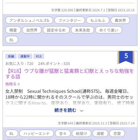
ース〉と、半獣属の大熊〈ハイロ〉があらわれて……!? これは、
異世界へ転移した８歳児が、しゃべる動物たちとスローライフ？
文字数 220,000
最終更新日 2024.7.1
登録日 2023.10.15
を目ざす、ファンタジーBLです。 おとなサイド（半獣×精霊）の
カプありにつき、Ｒ15にしておきました。 ※ 造語、出産描写あ
アンダルシュノベルズb
ファンタジー
もふもふ
異世界
り。前置き長め。第21話に登場人物紹介を載せました。 ★お試し
精霊
自然界
設定ゆるめ
未来永劫
めぐり逢い
読みは第１部（第22〜27話あたり）がオススメです。物語の傾向
がわかりやすいかと思います★ ★第11回BL小説大賞エントリー作
BL
品★最終結果2773作品中／414位★応援ありがとうございました
★
5
長編
連載中
R18
お気に入り : 720
24h.ポイント : 335
【R18】ウブな雛が猛獣と猛禽類と幻獣とえっちな勉強を
する話
枯枝るぅ
女人禁制 Sexual Techniques School(通称STS)。 毎週金曜日、
18時から22時に開かれるそのスクールで学ぶのは、男同士のセッ
クスに関するHow to。 座学あり、見学あり、実技有り。 修了時発
表では全生徒の前でセックスを行い、投票で一位になったカップ
続きを読む
ルは授業料免除というとんでもない授業内容だが、とある理由に
より24年間一度も恋人がいなかった柏木 雛汰(かしわぎ ひなた)は
文字数 645
最終更新日 2025.11.3
登録日 2023.7.24
その寂しさを埋める為、また、恋人を作れなかったその理由を断
ち切る為、偶然ゲイ専門アプリで見かけたSTSの第6期生募集ペー
BL
ハッピーエンド
甘々
総受け
溺愛
恋愛
ジへのリンクをタップし、新たな扉を開く。 セックスに自信を持