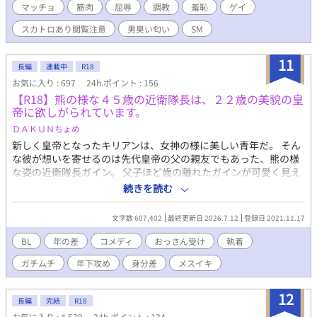
マッチョ
筋肉
屈辱
調教
羞恥
ゲイ
スカトロあり閲覧注意
男臭い匂い
SM
11
長編
連載中
R18
お気に入り : 697
24h.ポイント : 156
【R18】熊の様な４５歳の近衛隊長は、２２歳の美貌の皇
帝に欲しがられています。
ＤＡＫＵＮちょめ
新しく皇帝となったキリアンは、女神の様に美しい青年だ。 そん
な彼が想いを寄せるのは先代皇帝の父の親友でもあった、熊の様
な姿の近衛隊長ガイン。 父子ほど歳の離れたガインが可愛く見え
て、愛しくて堪らない皇帝は、１５年越しの愛を成就させるべく
続きを読む
行動を始める。
文字数 607,402
最終更新日 2026.7.12
登録日 2021.11.17
BL
年の差
コメディ
おっさん受け
執着
ガチムチ
年下攻め
身分差
メスイキ
12
長編
完結
R18
お気に入り : 4,530
24h.ポイント : 134