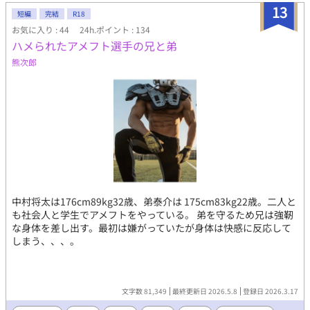
の世界をかっこよく切り抜けながら、仲を深めていく二人を書い
13
短編
完結
R18
ていきたい(初心表明) R15くらい→☆ R18→★マークを見出しに
お気に入り : 44
24h.ポイント : 134
つけます。 2023 8/27 BL4位ありがとうございます♪ 10/7 一章完
ハメられたアメフト選手の兄と弟
結しました！ 二章も続けて連載します！ 11/8スピンオフ作品
「新婚約者は苦手な狼獣人！？ 〜婚約破棄をがんばりたいの
熊次郎
に、溺愛してきて絆されそうです」も、本編と時系列をあわせて
同時連載中です。 対抗戦付近のクインシー視点がたっぷり読めま
す！ エイダンとセルジュのスピンオフ「のんびり屋の熊獣人は、
ツンデレ猫獣人を可愛がりたくてしょうがない」もよろしくお願
いします。 11/27 スピンオフ完結しました！ 11/30本編完結済
み、番外編を投稿中！ 2024/2/11第四章開始しました。
2024/2/13書籍発行となりました！
中村将太は176cm89kg32歳、弟泰介は 175cm83kg22歳。二人と
も社会人と学生でアメフトをやっている。 弟を守るため兄は強靭
な身体を差し出す。最初は嫌がっていたが身体は快感に反応して
しまう、、、。
文字数 81,349
最終更新日 2026.5.8
登録日 2026.3.17