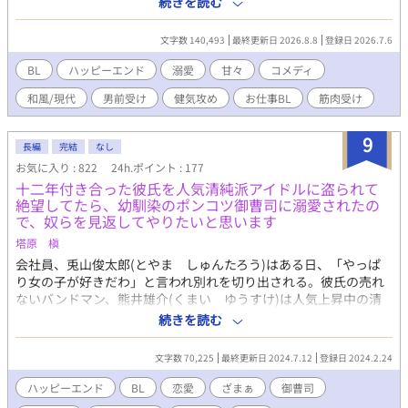
続きを読む
十二・警視庁の刑事）は、やたらと顔のいい「お役所勤め」の男
に出会う。 男の名は三条衣織。内閣官房直轄・特殊霊異対策室
文字数 140,493
最終更新日 2026.8.8
登録日 2026.7.6
——明治に消えたはずの陰陽寮の成れの果てで、性別も年齢も問
わず万人を魅了する笑顔の持ち主。なのにその魅了が、矢太郎に
BL
ハッピーエンド
溺愛
甘々
コメディ
だけ、なぜか効かない。 「あなただけ、です」 気づけば矢太郎は
和風/現代
男前受け
健気攻め
お仕事BL
筋肉受け
対策室に出向させられ、この胡散くさい美形と相棒にされてい
た。水に呼ばれる事件、フリマアプリの縁切り護符、真夜中の儀
式。東京の底でなにかが動き出している。事件現場に必ず転がっ
9
長編
完結
なし
ている、季節外れの赤い実とともに。 衣織は勝手に合鍵で上がり
お気に入り : 822
24h.ポイント : 177
込んで飯を作るし、距離は近いし、セクハラ発言も平常運転だ。
十二年付き合った彼氏を人気清純派アイドルに盗られて
なのに肝心なことはなにも言わない。なんで初対面で俺の名前を
絶望してたら、幼馴染のポンコツ御曹司に溺愛されたの
知っていた。なんでお前は、たまに泣きそうな顔で俺を見る。 七
で、奴らを見返してやりたいと思います
百年ぶんの答え合わせが、いま始まる。 ※現代東京を舞台にした
陰陽道×警察バディもの。基調はシリアス、掛け合いは軽快。七
塔原 槇
百年一途の執着攻め（人外）×フラット受け（刑事）のスロー
会社員、兎山俊太郎(とやま しゅんたろう)はある日、「やっぱ
甘、中盤以降に糖度高めの性描写あり。ハッピーエンドです。全
り女の子が好きだわ」と言われ別れを切り出される。彼氏の売れ
42話・完結済み、毎日更新。 ※ムーンライトノベルズ・アルファ
ないバンドマン、熊井雄介(くまい ゆうすけ)は人気上昇中の清
ポリス・Nolaノベルに同時掲載しています。
純派アイドル、桃澤久留美(ももざわ くるみ)と付き合うのだと
続きを読む
言う。ショックの中で俊太郎が出社すると、幼馴染の有栖川麗音
(ありすがわ れおん)が中途採用で入社してきて……？
文字数 70,225
最終更新日 2024.7.12
登録日 2024.2.24
ハッピーエンド
BL
恋愛
ざまぁ
御曹司