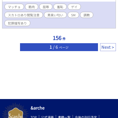
マッチョ
筋肉
屈辱
羞恥
ゲイ
スカトロあり閲覧注意
男臭い匂い
SM
調教
犯罪描写あり
156
件
1
/ 6
Next
ページ
&arche
TOP
公式漫画
書籍一覧
今後の刊行予定