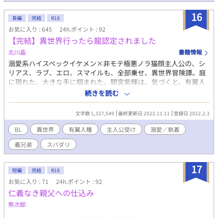
16
長編
完結
R18
お気に入り : 645
24h.ポイント : 92
【完結】異世界行ったら龍認定されました
北川晶
書籍情報
溺愛系ハイスペックイケメン×非モテ極悪ノラ猫顔主人公の、シ
リアス、ラブ、エロ、スマイルも、全部乗せ、異世界冒険譚。庭
に現れた、大きな手に掴まれた、間宮紫輝は。気づくと、有翼人
種が住む異世界にいた。背中に翼が生えていない紫輝は、怒る村
続きを読む
人に追いたてられる。紫輝は黒い翼を持つ男、安曇眞仲に助けら
れ。羽のない人物は龍鬼と呼ばれ、人から恐れられると教えても
文字数 1,327,549
最終更新日 2022.11.11
登録日 2022.2.3
らう。紫輝は手に一緒に掴まれた、金髪碧眼の美形弟の天誠と、
猫のライラがこの地に来ているのではないかと心配する。ライラ
BL
異世界
有翼人種
主人公受け
溺愛／執着
とはすぐに合流できたが、異世界を渡ったせいで体は巨大化、し
義兄弟
スパダリ
ゃべれて、不思議な力を有していた。まさかのライラチート？
あれ、弟はどこ？ 紫輝はライラに助けてもらいながら、異世界
で、弟を探す旅を始める。 戦争話ゆえ、痛そうな回には▲、ラブ
17
短編
完結
R18
シーン回には★をつけています。 紫輝は次々に魅力的な男性たち
お気に入り : 71
24h.ポイント : 92
と出会っていくが。誰と恋に落ちる？（登場順） 黒い髪と翼の、
仁義なき親父への仕込み
圧倒的包容力の頼れるお兄さん、眞仲？ 青い髪と翼の、快活で、
一番初めに紫輝の友達になってくれた親友、千夜？ 緑髪の龍鬼、
熊次郎
小柄だが、熊のような猛者を従える鬼強剣士、廣伊？ 白髪の、龍