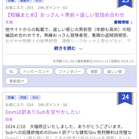
短編
連載中
R18
お気に入り : 393
24h.ポイント : 63
【短編まとめ】おっさん＋男前＋逞しい受詰め合わせ
天城
書籍情報
他サイトからの転載で、逞しい感じの男前受（年齢も高め）の短
編詰め合わせです。熟練おっさん冒険者受、隻眼の盗賊頭領受、
おだやか熊獣人の結界師受、凄腕シーフおっさん受などなど。プ
レイにはソフトSMやニッチな内容を含みます（エロ下着とか）ご
続きを読む
注意ください。全体的にエロ度は高め。 短編詰めなので章の最初
に【あらすじ】があります。どんどん増えていきますが一貫して
文字数 152,300
最終更新日 2024.3.31
登録日 2024.2.9
逞しいおっさん受です。
BL
ハッピーエンド
ファンタジー
溺愛
逞しい受
男前受け
24
短編
完結
R18
お気に入り : 324
24h.ポイント : 56
Domは訳ありSubを甘やかしたい
田舎
2024.2/18 大幅修正いたしました、ありがとうございます。
Subへの庇護欲強めのDom×訳アリな健気Sbu 熊狩勝利は完璧な
Domらしい見た目に反してその欲求は自分のSubを溺愛したいと