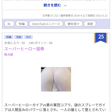
いうもの。けれど寄って来るのはハードプレイ所望者ばかりで今
続きを読む
夜も合コンに敗れての帰宅。 『お兄さん、俺を買わない？』 欲求
不満と酒に酔いつぶれた夜に声をかけてきたのは、全裸の露出魔
文字数 57,321
最終更新日 2024.4.22
登録日 2023.5.21
――――！？！？ ・基本攻め目線です ・受けが他のDomに乱暴
されてしまう描写があります
BL
短編
Dom/Subユニバース
健気受け
溺愛
25
短編
完結
R18
お気に入り : 30
24h.ポイント : 56
スーパーヒーロー屈辱
熊次郎
スーパーヒーローガイアvs悪の軍団コブラ。謎のスプレーでガイ
アは人間並みのパワーに落とされ、一人の雄として堕とされてい