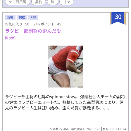
ケモ耳尻尾
黒豹
熊
甘々
ピーエンド小説です。 『真っ白ウサギの公爵令息はイケメン狼王
子の溺愛する許嫁です』の中で閑話として入れるつもりでした
が、長くなりそうなので、独立させることにしました。 最後まで
30
短編
完結
R18
楽しんでいただけると嬉しいです。 R18には※つけます。
お気に入り : 50
24h.ポイント : 49
ラグビー部副将の歪んだ愛
熊次郎
ラグビー部主将の屈辱のspinout story。 強豪社会人チームの副将
の健太はラグビーエリートだ。移籍してきた高梨勇次により、健
太のラグビー人生は狂い始め、歪んだ愛が暴走する、、、
文字数 27,466
最終更新日 2023.7.23
登録日 2023.6.24