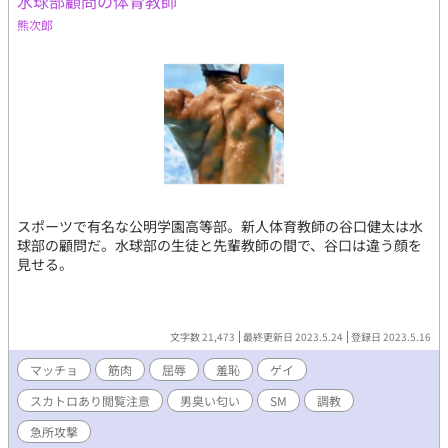
水球部顧問の体育教師
熊次郎
スポーツで有名な公明学園高等部。新人体育教師の谷口健太は水
球部の顧問だ。水球部の生徒と先輩教師の間で、谷口は違う顔を
見せる。
文字数 21,473
最終更新日 2023.5.24
登録日 2023.5.16
マッチョ
筋肉
屈辱
羞恥
ゲイ
スカトロあり閲覧注意
男臭い匂い
SM
調教
急所攻撃