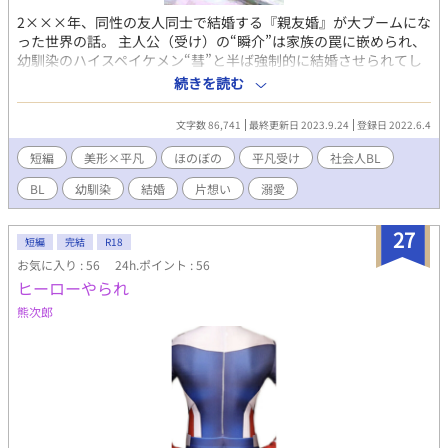
2×××年、同性の友人同士で結婚する『親友婚』が大ブームにな
った世界の話。 主人公（受け）の“瞬介”は家族の罠に嵌められ、
幼馴染のハイスペイケメン“彗”と半ば強制的に結婚させられてし
まう。 受けは攻めのことをずっとただの幼馴染だと思っていた
続きを読む
が、結婚を機に少しずつ特別な感情を抱くようになっていく。 美
形気だるげ系攻め×平凡真面目世話焼き受けのほのぼのBL。 漫画
文字数 86,741
最終更新日 2023.9.24
登録日 2022.6.4
作品もございます。
短編
美形×平凡
ほのぼの
平凡受け
社会人BL
BL
幼馴染
結婚
片想い
溺愛
27
短編
完結
R18
お気に入り : 56
24h.ポイント : 56
ヒーローやられ
熊次郎