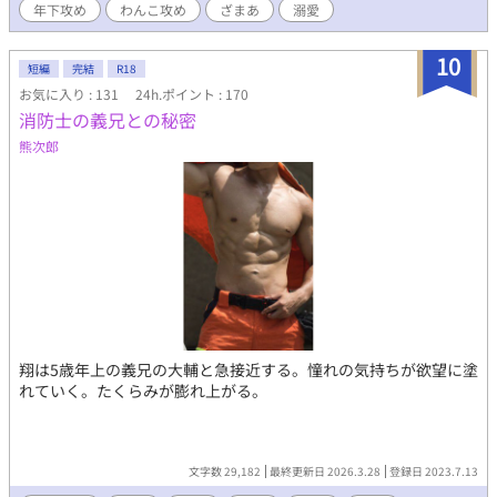
年下攻め
わんこ攻め
ざまあ
溺愛
10
短編
完結
R18
お気に入り : 131
24h.ポイント : 170
消防士の義兄との秘密
熊次郎
翔は5歳年上の義兄の大輔と急接近する。憧れの気持ちが欲望に塗
れていく。たくらみが膨れ上がる。
文字数 29,182
最終更新日 2026.3.28
登録日 2023.7.13