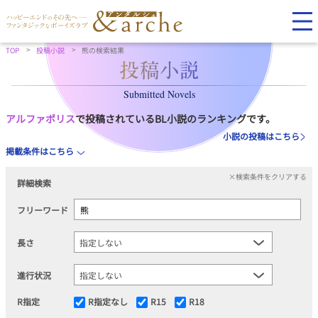
TOP
投稿小説
熊の検索結果
Submitted Novels
アルファポリス
で投稿されているBL小説のランキングです。
小説の投稿はこちら
掲載条件はこちら
×検索条件をクリアする
詳細検索
フリーワード
長さ
進行状況
R指定
R指定なし
R15
R18