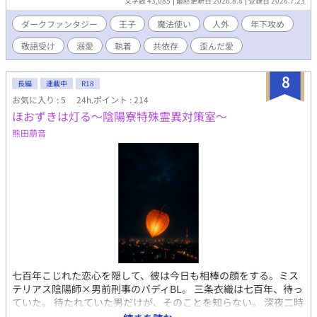
文字数 43,085
最終更新日 2026.8.8
登録日 2026.7.23
の優しさを惜しみなく与えていく。 ヨシュアに手を引かれ、外の
世界を知る王子。空を泳ぐ魚、星空を駆ける熊、動き出す生垣
ダークファンタジー
王子
魔法使い
人外
年下攻め
――荒れ果てた離宮は、二人だけの美しい楽園へ変わっていく。
敬語受け
溺愛
執着
共依存
歪んだ愛
王子もまた、笑い、走り、自分の望みを口にする一人の青年へと
成長していった。 しかし、城が幸福に満たされるほど、使用人た
ちの笑顔はどこか不自然になっていく。ヨシュアはなぜ、失われ
8
長編
連載中
R18
た王子の名を知っていたのか。彼が王子へ向ける深い愛情は、本
お気に入り : 5
24h.ポイント : 214
当にただの優しさなのか。 やがて古い図書室で見つけた一冊の絵
ほおずきは灯る〜陰陽寮特殊霊異対策室〜
本が、二人の物語を静かに反転させる。 これは、悪魔の子と呼ば
れた王子と、彼を愛する魔法使いの、歪で優しい救済の物語。
熊田萠音
七百年こじれた恋心を隠して、彼は今日も相棒の顔をする。ミス
テリアス陰陽師×男前刑事のバディBL。 三条衣織は七百年、待っ
ていた。 待たれていた男だけが、そのことを知らない。 深夜二時
の玉川上水。笑って死んでいる仏さんの現場で、桃山矢太郎（三