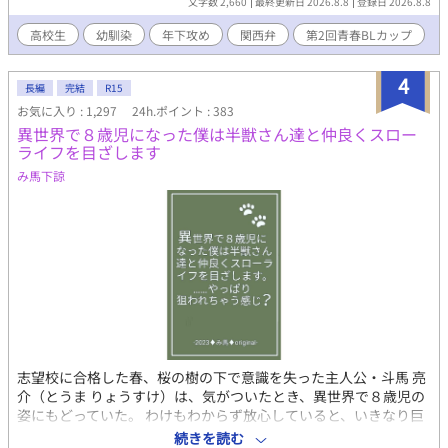
文字数 2,660
最終更新日 2026.8.8
登録日 2026.8.8
するが、絢人は手芸部に入部を決めていると答える。 律は双子の
兄で、理数科クラスのクラスリーダーを務める漣（れん）に対し
高校生
幼馴染
年下攻め
関西弁
第2回青春BLカップ
て何かとコンプレックスがあり、絢人が昔と同様、成績優秀な漣
に憧れの目を向けるのが何となく気に入らない。そんな中、熊本
4
に残りスケートに打ち込む絢人の兄・智大（ちひろ）の衣装のデ
長編
完結
R15
ザインを絢人が手伝っていると知った律は、智大の試合を見たい
お気に入り : 1,297
24h.ポイント : 383
と絢人に言うが、何故か絢人は不機嫌になって……。 高校生にな
異世界で８歳児になった僕は半獣さん達と仲良くスロー
った幼馴染どうしが、お互いの兄を巻き込んで（？）、ちょっと
ライフを目ざします
ずつ近づく話。
み馬下諒
志望校に合格した春、桜の樹の下で意識を失った主人公・斗馬 亮
介（とうま りょうすけ）は、気がついたとき、異世界で８歳児の
姿にもどっていた。 わけもわからず放心していると、いきなり巨
大な黒蛇に襲われるが、水の精霊〈ミュオン・リヒテル・リノア
続きを読む