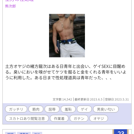
熊次郎
土方オヤジの緒方龍次はある日青年と出会い、ゲイSEXに目醒め
る。臭いにおいを嗅がせてケツを掘ると金をくれる青年をいいよ
うに利用した。ある日まで性処理道具は青年だった、、、
文字数 14,542
最終更新日 2023.6.5
登録日 2023.5.31
ガッチリ
筋肉
屈辱
羞恥
ゲイ
男臭い匂い
スカトロあり閲覧注意
作業着
ガテン
オヤジ
23