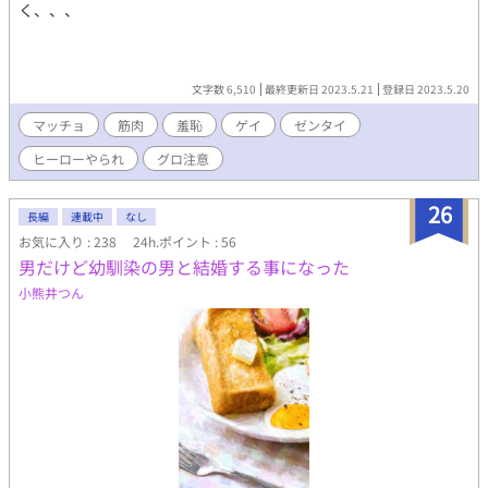
く、、、
文字数 6,510
最終更新日 2023.5.21
登録日 2023.5.20
マッチョ
筋肉
羞恥
ゲイ
ゼンタイ
ヒーローやられ
グロ注意
26
長編
連載中
なし
お気に入り : 238
24h.ポイント : 56
男だけど幼馴染の男と結婚する事になった
小熊井つん