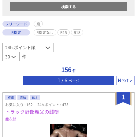
フリーワード
熊
R指定
R指定なし
R15
R18
件
156
件
1
/ 6
Next
ページ
1
短編
完結
R18
お気に入り : 162
24h.ポイント : 475
トラック野郎親父の雌堕
熊次郎