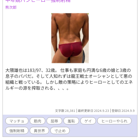
熊次郎
大隈雄也は183/97、32歳。 仕事も家庭も円満な6歳の娘と3歳の
息子のパパだ。そして人知れずは龍王戦士オーシャンとして悪の
組織と戦っている。 しかし敵の策略によりヒーローとしてのエネ
ルギーの源を搾取される、、、。
文字数 28,381
最終更新日 2024.9.23
登録日 2024.9.9
マッチョ
筋肉
屈辱
羞恥
ゲイ
ヒーローやられ
強制射精
異世界
寸止め