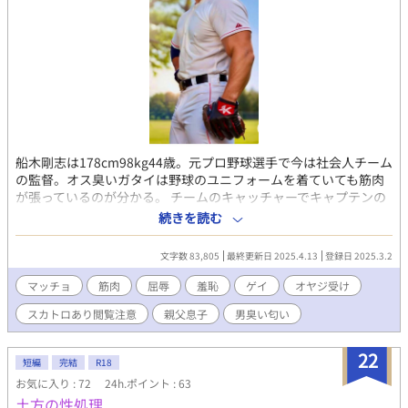
（10/3） ＊ R18のような過激表現がある場合章題に（＊）マー
クを付けます。
船木剛志は178cm98kg44歳。元プロ野球選手で今は社会人チーム
の監督。オス臭いガタイは野球のユニフォームを着ていても筋肉
が張っているのが分かる。 チームのキャッチャーでキャプテンの
慶太、息子でピッチャーの和人の三人の関係がノンケの船木の性
続きを読む
癖を変えていく、、、。
文字数 83,805
最終更新日 2025.4.13
登録日 2025.3.2
マッチョ
筋肉
屈辱
羞恥
ゲイ
オヤジ受け
スカトロあり閲覧注意
親父息子
男臭い匂い
22
短編
完結
R18
お気に入り : 72
24h.ポイント : 63
土方の性処理