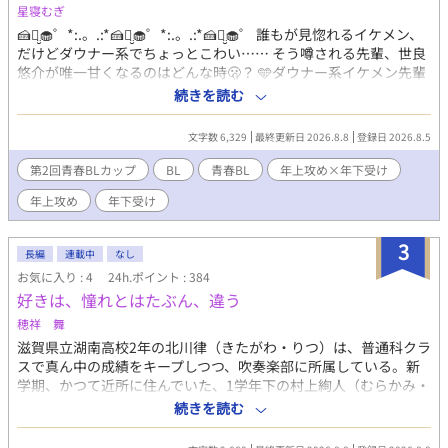
星寝むぎ
🍰ꪔ̤̮🧁゜*:.。.:*🍰ꪔ̤̮🧁゜*:.。.:*🍰ꪔ̤̮🧁゜ 誰もが見惚れるイケメン、
だけどダウナー系でちょっとこわい…… そう噂される先輩、世良
悠介が唯一甘くなるのはどんな時🫢？ 🩵ダウナー系イケメン先輩
×方言男子後輩🩵 🍰ꪔ̤̮🧁゜*:.。.:*🍰ꪔ̤̮🧁゜*:.。.:*🍰ꪔ̤̮🧁゜ 🌟受け→
続きを読む
七原真白(高１) 熊本から転校してきた。引っ込み思案。ふわふわ
のくせっ毛。甘いものがだいすき。訛りがあるのを気にしてい
文字数 6,329
最終更新日 2026.8.8
登録日 2026.8.5
て、昼休みは教室から逃げ出すようにしてひとりで過ごしている
🌟攻め→世良悠介(高２) ダウナー系、ゆるいパーマのセンターパ
第2回青春BLカップ
BL
青春BL
年上攻め×年下受け
ート、ピアスたくさん。学校に知らない人はいないほどのイケメ
年上攻め
年下受け
ン。騒がれるのはめんどくさい。周りには内緒にしているとある
趣味がある ෆ˚*あらすじෆ˚* 熊本から神奈川に転校してきた高校1
年生、七原真白。緑化委員会の活動に参加していた放課後、驚く
3
長編
連載中
なし
ほどのイケメン・世良悠介に｢誰かが俺を探しにきても、絶対に言
お気に入り : 4
24h.ポイント : 384
うな｣と匿うように頼まれてしまう。 その出会いをきっかけに、ふ
好きは、憧れとはたぶん、違う
たりは昼休みを共有するようになり…… お弁当のおかずとお菓子
の交換こ、女子の先輩にふたりの仲を阻まれたり、横浜デートを
穂祥 舞
したり♡ 様々な出来事を通して少しずつ近づくふたりの恋を、ぜ
滋賀県立湖南高校2年の北川律（きたがわ・りつ）は、普通科クラ
ひ覗きにきてください（🫶🏻︎'-'）♡
スで真ん中の成績をキープしつつ、吹奏楽部に所属している。新
学期、かつて近所に住んでいた、1学年下の村上絢人（むらかみ・
あやと）が突然教室にやってきた。絢人は引っ越し先の熊本から
続きを読む
滋賀に戻ってきたのだったが、小学生の頃のひ弱な印象と違い、
背も伸びてイケメンに成長していた。律は絢人を吹奏楽部に勧誘