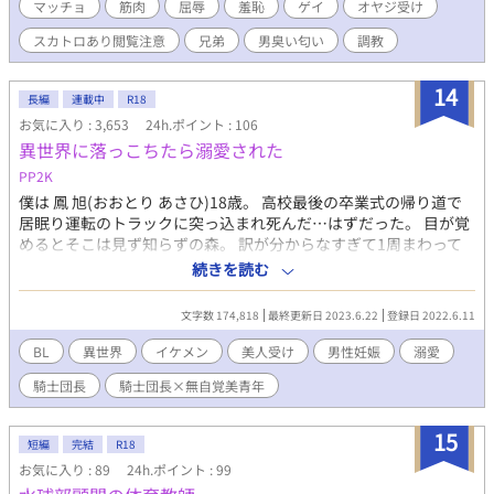
マッチョ
筋肉
屈辱
羞恥
ゲイ
オヤジ受け
スカトロあり閲覧注意
兄弟
男臭い匂い
調教
14
長編
連載中
R18
お気に入り : 3,653
24h.ポイント : 106
異世界に落っこちたら溺愛された
PP2K
僕は 鳳 旭(おおとり あさひ)18歳。 高校最後の卒業式の帰り道で
居眠り運転のトラックに突っ込まれ死んだ…はずだった。 目が覚
めるとそこは見ず知らずの森。 訳が分からなすぎて1周まわって
なんか冷静になっている自分がいる。 このままここに居てもなに
続きを読む
も始まらないと思い僕は歩き出そうと思っていたら…。 ｢ガルル
ルゥ…｣ ｢あ、これ死んだ…｣ 目の前にはヨダレをだらだら垂らし
文字数 174,818
最終更新日 2023.6.22
登録日 2022.6.11
た腕が4本あるバカでかいツノの生えた熊がいた。 死を覚悟して
目をギュッと閉じたら…！？ 騎士団長×異世界人の溺愛BLストー
BL
異世界
イケメン
美人受け
男性妊娠
溺愛
リー 文武両道、家柄よし・顔よし・性格よしの パーフェクト団長
騎士団長
騎士団長×無自覚美青年
ちょっと抜けてるお人好し流され系異世界人 ⚠️男性妊娠できる世
界線️ 初投稿で拙い文章ですがお付き合い下さい ゆっくり投稿して
いきます。誤字脱字ご了承くださいm(*_ _)m
15
短編
完結
R18
お気に入り : 89
24h.ポイント : 99