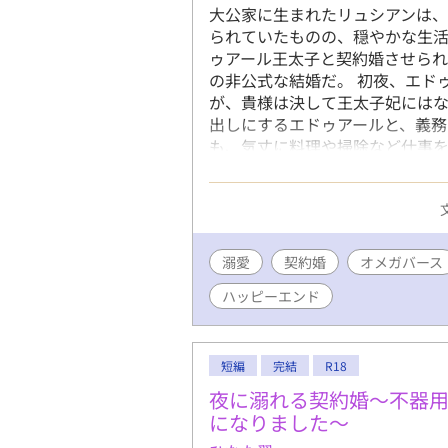
大公家に生まれたリュシアンは
られていたものの、穏やかな生活
ゥアール王太子と契約婚させら
の非公式な結婚だ。 初夜、エド
が、貴様は決して王太子妃にはな
出しにするエドゥアールと、義務
も、気丈に料理や掃除など仕事を
下働きを忌避せず健気にこなす姿
狐の息子がなぜこんなことを、と
に*をつけます。
溺愛
契約婚
オメガバース
ハッピーエンド
短編
完結
R18
夜に溺れる契約婚〜不器
になりました〜