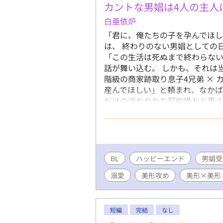
カントな男娼は4人の主人
白亜依炉
「君に、俺たちの子を孕んでほし
は、 終わりのない男娼としての
「この生活は死ぬまで終わらない
話が舞い込む。 しかも、それは
階級の商家跡取り息子4兄弟 × 
産んでほしい」と頼まれ、なかば
だけの冷ややかな契約婚かと思え
カントボーイのお話です。 なん
趣味なのでどうか許してください。
制度についてなどは ふんわりご
ーとして見てもらった方が多分楽
pixiv・アルファポリスで活動
BL
ハッピーエンド
男娼受
――【注意書き】―― ※この作
溺愛
美形攻め
美形×美形
カントボーイ・男性妊娠・未成年
との性行為・ ※この作品は現実
せん。 ※注意書きは随時加筆修
短編
完結
なし