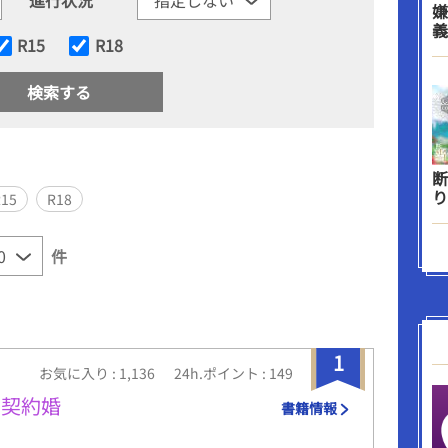
嫌
義
R15
R18
断
り
R15
R18
件
1
お気に入り : 1,136
24h.ポイント : 149
の契約婚
書籍情報