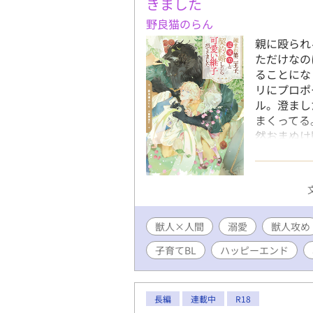
きました
野良猫のらん
親に殴られ
ただけなの
ることにな
リにプロポ
ル。澄まし
まくってる
然おまぬけ
（もふもふ
で、自分を
が守った子
一家の生活
で可愛らし
獣人×人間
溺愛
リは全力で
獣人攻め
獣人の子供
子育てBL
ハッピーエンド
ンが含まれ
長編
連載中
R18