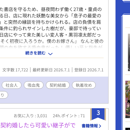
た書店を守るため、昼夜問わず働く27歳・童貞の
る日、店に現れた妖艶な美女から「息子の最愛の
」と突然の縁談を持ちかけられる。店の負債を肩
条件に釣られサインした樹だが、豪邸で待ってい
日店にやって来た美しい変人客・黒羽凛太郎だっ
っそく初夜に入ろうか。僕のお嫁さん」 なんと彼の
間の血を欲する吸血鬼だった！ 優しい牙と指先が
続きを読む
上の快楽に心も体も蕩かされ、樹はたった一晩で
て開発されてしまい……！？ 規格外な吸血鬼一家
になった不器用青年の、甘く淫らでちょっぴり過
文字数 17,722
最終更新日 2026.7.1
登録日 2026.7.1
異類婚姻BL！
社会人
吸血鬼
契約結婚
執着攻め
入り
3
お気に入り : 3,031
24h.ポイント : 71
と契約婚したら可愛い継子がで
書籍情報