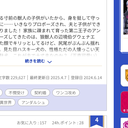
る寸前の獣人の子供がいたから、身を挺して守っ
に…… いきなりプロポーズされ、夫と子供ができ
りました！ 家族に疎まれて育った第二王子のアン
ーズしてきたのは、狼獣人の辺境伯グウェナエ
た顔でキリッとしてるけど、尻尾がぶんぶん揺れ
。見た目ハスキー犬の、性格ただの人懐っこい天
駄犬。これが夫で大丈夫なのか？（正直可愛い）
続きを読む
したい）と思いつつも、辺境伯の伴侶になること
疎んできた父親や兄にざまあすることに。 アンリ
供、テオフィルを虐待から守るために継子にし、
文字数 229,627
最終更新日 2025.4.7
登録日 2024.6.14
が始まる。このテオフィルが天使のようにけなげ
い！ ぬいぐるみのように愛らしい継子を、アン
可愛がろうと決意する。 可愛い獣人の夫と可愛い
不憫受け
契約婚
ワンコ攻め
に囲まれた、ハートフルもふもふBL！ ※R18シー
異世界
アンダルシュ
る部分には、タイトルに*をつけます。
4
お気に入り : 157
24h.ポイント : 28