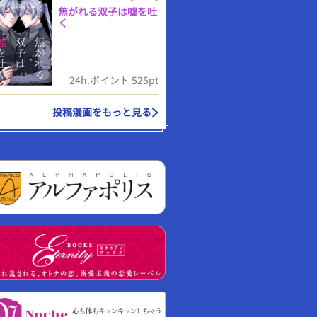
焦がれる双子は嘘を吐
く
24h.ポイント 525pt
投稿漫画をもっと見る