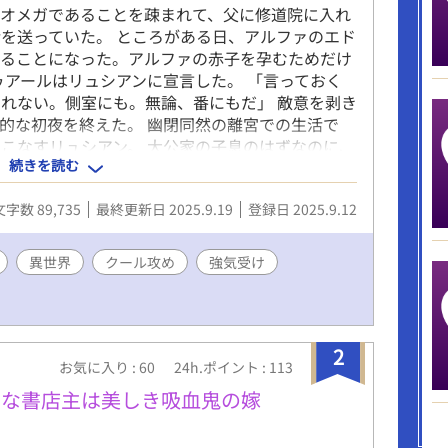
、オメガであることを疎まれて、父に修道院に入れ
を送っていた。 ところがある日、アルファのエド
れることになった。アルファの赤子を孕むためだけ
ゥアールはリュシアンに宣言した。 「言っておく
れない。側室にも。無論、番にもだ」 敵意を剥き
的な初夜を終えた。 幽閉同然の離宮での生活で
こなすリュシアン。 大公家の子息のはずなのに、
続きを読む
を見て、エドゥアールは戸惑いを覚える。 あの古
……。 ※R１８シーンが含まれる話にはタイトル
文字数 89,735
最終更新日 2025.9.19
登録日 2025.9.12
異世界
クール攻め
強気受け
2
お気に入り : 60
24h.ポイント : 113
用な書店主は美しき吸血鬼の嫁