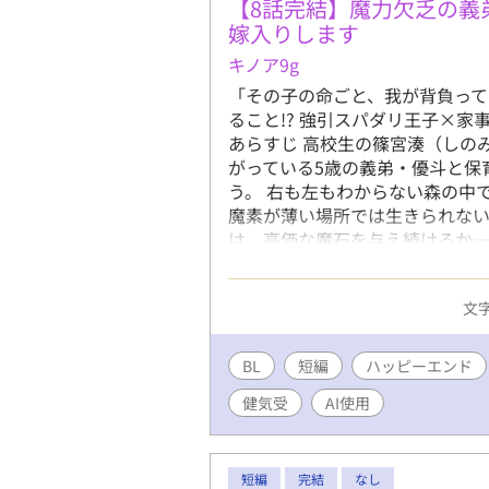
【8話完結】魔力欠乏の義
嫁入りします
キノア9g
「その子の命ごと、我が背負って
ること!? 強引スパダリ王子×
あらすじ 高校生の篠宮湊（しの
がっている5歳の義弟・優斗と保
う。 右も左もわからない森の中
魔素が薄い場所では生きられない
は、高価な魔石を与え続けるか―
る湊の前に現れたのは、銀髪に
「我の嫁になれ。そうすればその
文字
なら、悪魔に魂を売ることだって
が、恐ろしい場所だと思ってい
美味しいご飯（湊の手料理）に彩
BL
短編
ハッピーエンド
お兄ちゃんと、それを全力で愛で
健気受
AI使用
短編
完結
なし