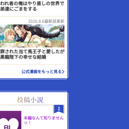
われ者の俺はやり直しの世界で
弟達にごまをする
2026.8.6最新話更新
罪された当て馬王子と愛したが
黒龍陛下の幸せな結婚
公式漫画をもっと見る
1
本編なんて知りません
ッ！