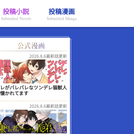
投稿小説
投稿漫画
Submitted Novels
Submitted Manga
2026.8.6最新話更新
レがバレバレなツンデレ猫獣人
懐かれてます
2026.8.6最新話更新