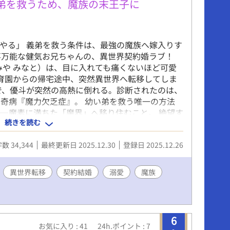
弟を救うため、魔族の末王子に
やる」 義弟を救う条件は、最強の魔族へ嫁入りす
家事万能な健気お兄ちゃんの、異世界契約婚ラブ！
みや みなと）は、目に入れても痛くないほど可愛
育園からの帰宅途中、突然異世界へ転移してしま
で、優斗が突然の高熱に倒れる。診断されたのは、
奇病『魔力欠乏症』。 幼い弟を救う唯一の方法
―魔素に満ちた「魔界」へ移り住むこと。 絶望す
続きを読む
赤い瞳を持つ美しき魔族の王子・グレンだった。
ガキの命ごと、我が背負ってやる」 弟を救うため
数 34,344
最終更新日 2025.12.30
登録日 2025.12.26
厭わない。 即決で契約結婚を受け入れた湊だった
た魔界での生活は、グレンからの予想外の溺愛と、
られた甘い新婚生活で……!? 無自覚に胃袋を掴む
異世界転移
契約結婚
溺愛
魔族
る魔王子の、溺愛異世界ファンタジー！ 全8話
6
お気に入り : 41
24h.ポイント : 7