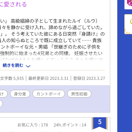
に愛される
い」 高級娼婦の子として生まれたルイ（ルウ）
日々を静かに受け入れ、諦めながら過ごしていた。
」。 そう考えていた彼にある日突然『身請け』の
当人の知らぬところで既に成立していて…… 貴族
カントボーイな元・男娼 「世継ぎのために子供を
強制的に始まった4兄弟との同棲。 妊娠させたい
ばなぜか4人とも優しくて…？？？ そんな感じの
続きを読む
か最近ずっと男性妊娠ものを書いてる気がする。
楽しんでもらえたらhappy. 娼館や諸々の階級
文字数 5,935
最終更新日 2023.3.31
登録日 2023.3.27
都合設定で形にしてますので、 いっそファンタジ
しいです。 カントボーイがいる世界だからね。
しています。 双方とも随時更新・投稿予定。
け
身分差
カントボーイ
男性妊娠
品は以下の要素が含まれます※ 〇全体を通して〇
者との性行為・輪姦 〇話によっては〇 攻め以外
での如何なる性的搾取をも容認するものではありま
正されます。
5
お気に入り : 178
24h.ポイント : 14