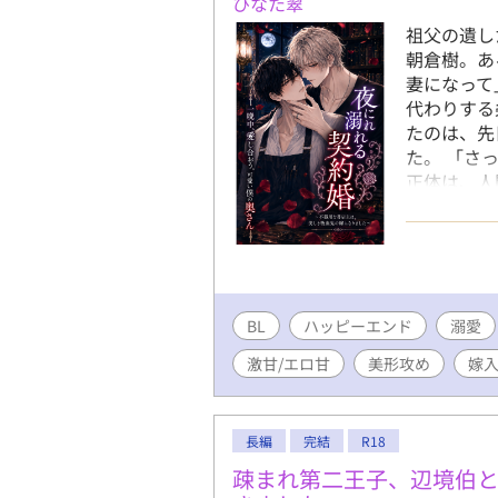
ひなた翠
祖父の遺し
朝倉樹。あ
妻になって
代わりする
たのは、先
た。 「さ
正体は、人
もたらす極
奥さんとし
に嫁ぐこと
激な溺愛・
BL
ハッピーエンド
溺愛
激甘/エロ甘
美形攻め
嫁
長編
完結
R18
疎まれ第二王子、辺境伯