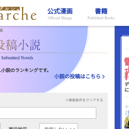
公式漫画
書籍
Official Manga
Published Books
果
Submitted Novels
L小説のランキングです。
小説の投稿はこちら
デ
に
×検索条件をクリアする
進行状況