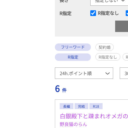
R指定なし
R指定
フリーワード
契約婚
R指定
R指定なし
6
件
長編
完結
R18
白銀殿下と疎まれオメガ
野良猫のらん