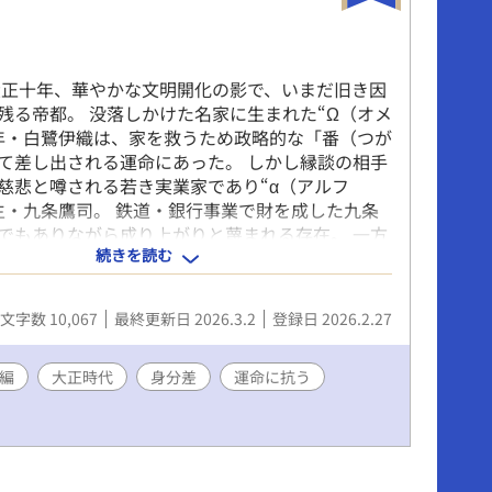
大正十年、華やかな文明開化の影で、いまだ旧き因
残る帝都。 没落しかけた名家に生まれた“Ω（オメ
年・白鷺伊織は、家を救うため政略的な「番（つが
て差し出される運命にあった。 しかし縁談の相手
慈悲と噂される若き実業家であり“α（アルフ
主・九条鷹司。 鉄道・銀行事業で財を成した九条
でもありながら成り上がりと蔑まれる存在。 一方
続きを読む
旧華族の矜持を胸に秘めながらも、Ωであるがゆ
ら疎まれてきた。 冷ややかな契約婚として始まっ
。 だが、伊織は次第に知ることになる。 鷹司がΩ
文字数 10,067
最終更新日 2026.3.2
登録日 2026.2.27
してではなく、一人の人間として尊重しようとし
を。 発情期を巡る制度、番契約を強制する家制
帝都に広がる新思想。 伝統と自由のはざまで揺れ
編
大正時代
身分差
運命に抗う
人は「選ばされた番」から「自ら選ぶ伴侶」へと
く——。 月明かりの下、交わされるのは支配では
。 大正浪漫薫る帝都で紡がれる、運命を超える愛