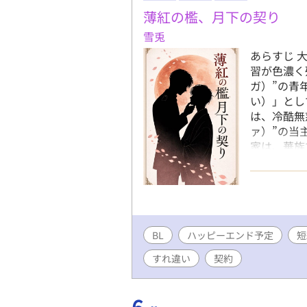
薄紅の檻、月下の契り
雪兎
あらすじ 
習が色濃く
ガ）”の青
い）」とし
は、冷酷無
ァ）”の当
家は、華族
の伊織は、
えに家族か
た同居生活
を所有物と
ていること
BL
ハッピーエンド予定
度、そして
短
ながら、二
すれ違い
契約
変わってい
なく、誓い
の物語。
6