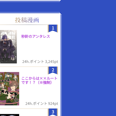
1
秒針のアンタレス
24h.ポイント 3,245pt
2
ここからは××ルート
です！？（※強制）
24h.ポイント 924pt
3