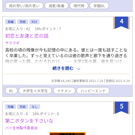
の裏で、二人の想いは静かにすれ違い始める。 やがて優李の前
両片想い/両片思い
溺愛/執着
現代物
学園BL
に、過去の“痛み”が再び姿を現す。 友情と恋の境界で揺れる二人
が、すれ違いの果てに見つける答えとは。 ――トラウマを抱えた
少年と、彼を救った“王子”の救済と成長の物語。
4
長編
完結
R18
───────── 両片想い幼馴染男子高校生の物語です。 個人
お気に入り : 42
24h.ポイント : 7
的に、癖のあるキャラクターが好きなので、二人とも読み始めと
初恋と友達と恋の話
印象が変化します。ご注意ください。 ※主人公はメガネキャラで
すが、純粋に視力が悪くてメガネ着用というわけではないので、
サクラギ
メガネ属性好きで読み始められる方はご注意ください。 ※悠斗く
高校の頃の残像が今も記憶の中にある。彼とは一度も話すことな
ん、穏やかで優しげな王子様キャラですが、途中で印象が変わる
く卒業した。ずっと覚えているのは彼の歌声と廊下を通り過ぎる
場合がありますので、キラキラ王子様がお好きな方はご注意くだ
時の笑った顔、ただそれだけ。 ——大学2年の夏、彼を見つけ
さい。 ───── ※ムーンライトノベルズにて連載していたもの
た。 友情と恋を描けたら良いなと思って書き始めました。 R１
続きを読む
を加筆修正したものになります。 部分的に表現などが異なります
８ 箇所指定はありません。 副題、付けました。突然すみませ
が、大筋のストーリーに変更はありません。 おそらく、より読み
ん。 ２６話完結 ＋番外編7本
やすくなっているかと思います。
文字数 68,340
最終更新日 2021.7.26
登録日 2021.6.24
BL
大学生×大学生
イケメン
ハッピーエンド
5
短編
完結
なし
お気に入り : 8
24h.ポイント : 0
第二ボタンを下さいな
パイ生地製作委員会