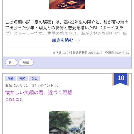
この短編小説「夏の秘密」は、高校3年生の陽介と、彼が夏の海岸
で出会った少年・翔太との友情と恋愛を描いたBL（ボーイズラ
ブ）ストーリーです。 物語の始まりは、海が大好きな陽介が、毎
日のように通う海岸で見知らぬ少年・翔太に出会うところから始
続きを読む
まります。引っ越してきたばかりで友達のいない翔太と、孤独を
感じていた陽介は、次第にお互いに心を開き、特別な絆を築いて
文字数 1,197
最終更新日 2024.8.13
登録日 2024.8.13
いきます。 この物語は、二人の少年が夏の海を舞台に、自分たち
の気持ちを正直に受け入れ、互いに寄り添っていく過程を描いて
BL
短編
おり、青春の甘酸っぱい感情や初恋の喜びが詰まっています。
10
短編
完結
なし
お気に入り : 1
24h.ポイント : 0
懐かしい笑顔の君、近づく距離
こあむあむ