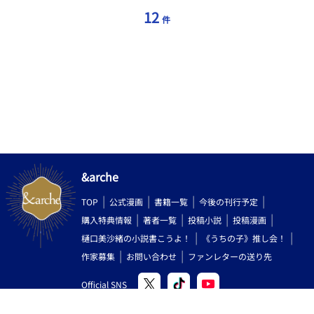
12
件
&arche
TOP
公式漫画
書籍一覧
今後の刊行予定
購入特典情報
著者一覧
投稿小説
投稿漫画
樋口美沙緒の小説書こうよ！
《うちの子》推し会！
作家募集
お問い合わせ
ファンレターの送り先
Official SNS