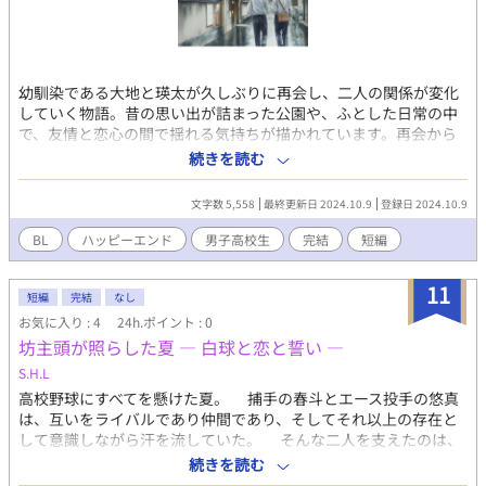
幼馴染である大地と瑛太が久しぶりに再会し、二人の関係が変化
していく物語。昔の思い出が詰まった公園や、ふとした日常の中
で、友情と恋心の間で揺れる気持ちが描かれています。再会から
始まる微妙な距離感と、少しずつ変わっていく二人の関係が中心
続きを読む
のストーリーです。
文字数 5,558
最終更新日 2024.10.9
登録日 2024.10.9
BL
ハッピーエンド
男子高校生
完結
短編
11
短編
完結
なし
お気に入り : 4
24h.ポイント : 0
坊主頭が照らした夏 ― 白球と恋と誓い ―
S.H.L
高校野球にすべてを懸けた夏。 捕手の春斗とエース投手の悠真
は、互いをライバルであり仲間であり、そしてそれ以上の存在と
して意識しながら汗を流していた。 そんな二人を支えたのは、
チームのマネージャー・真希。彼女は自らの覚悟を示すため、ロ
続きを読む
ングヘアをばっさり切り落とし、やがて坊主頭へ――。 その衝