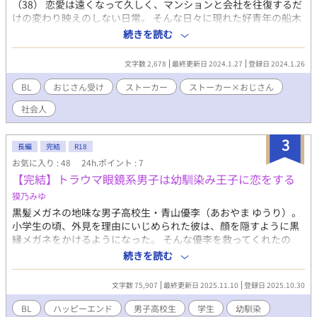
（38） 恋愛は遠くなって久しく、マンションと会社を往復するだ
けの変わり映えのしない日常。 そんな日々に現れた好青年の船木
陣平（26） 自分にやけに懐いてくる陣平に押されつつも満更でも
続きを読む
ない気持ちを抱いていた昭弘。交流を深め、友人としての仲を深
めていく二人。 しかし陣平には昭弘に言えないある秘密があっ
文字数 2,678
最終更新日 2024.1.27
登録日 2024.1.26
て…？ ストーカー×おじさんの友情と恋愛…二人の明日はどっち
だ！
BL
おじさん受け
ストーカー
ストーカー×おじさん
社会人
3
長編
完結
R18
お気に入り : 48
24h.ポイント : 7
【完結】トラウマ眼鏡系男子は幼馴染み王子に恋をする
獏乃みゆ
黒髪メガネの地味な男子高校生・青山優李（あおやま ゆうり）。
小学生の頃、外見を理由にいじめられた彼は、顔を隠すように黒
縁メガネをかけるようになった。 そんな優李を救ってくれたの
は、幼馴染の遠野悠斗（とおの はると）。 優李は彼に恋をした。
続きを読む
けれど、悠斗は同性で、その上誰もが振り返るほどの美貌の持ち
主――手の届かない存在だった。 それでも傍にいたいと願う優李
文字数 75,907
最終更新日 2025.11.10
登録日 2025.10.30
は自分の想いを絶対に隠し通そうと心に誓う。 一方、悠斗も密や
かな想いをを秘めたまま優李を見つめ続ける。 一見穏やかな日常
BL
ハッピーエンド
男子高校生
学生
幼馴染