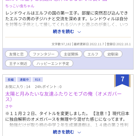
めらい、代わりに制服の第二ボタンをアカルにプレゼントする。
ちっこい虫ちゃん
卒業式の後、アカルがアジさんに最後のキスを求め、二人の想い
レンドウィルはエルフの国の第一王子。部屋に突然忍び込んでき
が交錯する。そして、アジさんが東京へ旅立つ日、アカルは彼を
たエルフの男の子ジハナと交流を深めます。レンドウィルは自分
見送り、彼らの手は握り締められたまま、新たな旅立ちへと向か
を対等な子供として接してくれるジハナと遊ぶのが楽しく、いつ
う。終わりなき旅路の中で、彼らの想いは確かな絆となり、ハナ
しか彼に向ける想いは恋に変わりました。 彼らが仲良くなって、
続きを読む
ミズキの花言葉「私の愛を受け止めて」の意味が重なる。 更新報
大人たちに怒られながらも全力で遊び、ゆっくり恋をして、それ
告用のX（Twitter）をフォローすると作品更新に早く気づけて便
ぞれ一人前になるまでの物語。 幼少期： 優しい自尊心低め王子
利です X（旧Twitter）： https://twitter.com/piedough_bl 制作
文字数 97,182
最終更新日 2022.11.7
登録日 2022.10.1
× 悪戯好きな城下の子 2人の関係が進んだら追記します。
秘話ブログ： https://piedough.fanbox.cc/ メッセージもらえる
友情と恋
ファンタジー
主従関係
エルフ
幼馴染
と泣いて喜びます：https://marshmallow-
qa.com/8wk9xo87onpix02?
王子×側近
ハッピーエンド予定
t=dlOeZc&utm_medium=url_text&utm_source=promotion
7
長編
連載中
R18
お気に入り : 14
24h.ポイント : 0
太陽と月みたいな友達ふたりとモブの俺（オメガバー
ス）
さや
※１１月２２日、タイトルを変更しました。 【注意！】現代日本
に独自解釈のオメガバースを無理やり混ぜた感じになってます。
勉強だけが取り柄の中学２年生成瀬達樹は、１４歳の第２性判
定において予想外のオメガ判定を受ける。 自分は地味だから絶対
続きを読む