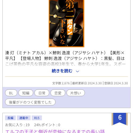
湊 灯（ミナト アカル）×鯵刺 逸渡（アジサシ ハヤト）【美形×
平凡】 【登場人物】 鯵刺 逸渡（アジサシ ハヤト）：黒髪、目は
こげ茶色の平凡な容姿の高校3年生で、春から大学1年生。スポー
ツ推薦で私大に合格。運動部なので体力には自信あり。小学生の
続きを読む
ときから陸上を続けており、お正月の箱根駅伝に出るのが小さい
ころからの目標。趣味は陸上や健康関連の動画を見ること。 湊 灯
文字数 2,676
最終更新日 2024.3.30
登録日 2024.3.30
（ミナト アカル）：鯵刺と同じ高校の2年生で、春から3年生。髪
の毛はブリュネット（栗毛色、地毛）で、瞳の色はアンバー（赤
BL
短編
日常
恋愛
片想い
っぽい濃い茶色）。外見に華あり、性癖に難ありの残念な青年。
後輩がドのつく変態でした
高校のときアジさんと同じ陸上部だった。できることなら四六時
中アジさんとくっついていたい引っ付き虫。 【あらすじ】 制服の
第二ボタンをめぐるやりとりから始まる、二人の高校生の友情と
6
長編
連載中
R15
恋の物語。鯵刺逸渡（アジサシ ハヤト）と後輩の湊灯（ミナト ア
お気に入り : 19
24h.ポイント : 0
カル）は陸上をきっかけに出会い、次第に心を通わせていく。し
エルフの王子と側近が恋仲になるまでの長い話
かし、卒業を控えたアジさんは、自分の気持ちを伝えることをた