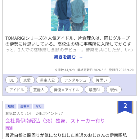
TOMARIGIシリーズ② 人気アイドル、片倉理久は、同じグループ
の伊勢に片思いしている。高校生の頃に事務所に入所してからず
っと、2人で切磋琢磨し念願のデビュー。苦楽を共にしたが、いつ
しか友情以上になっていった。 そんな伊勢は、マネージャーの湊
続きを読む
とラブラブで、幸せを喜んであげたいが複雑で苦しい毎日。 そん
なとき、俳優の桐生が現れる。飄々とした桐生の存在に戸惑いな
文字数 44,929
最終更新日 2026.5.6
登録日 2025.9.20
がらも、片倉は次第に彼の魅力に引き寄せられていく。 友情と恋
心の狭間で揺れる心――片倉は新しい関係に踏み出せるのか。 人
BL
恋愛
男主人公
アンダルシュ
片思い
気アイドル<TOMARIGI>シリーズ新章、開幕！
アイドル
芸能人
俳優×アイドル
濃密BL
現代
2
短編
連載中
なし
お気に入り : 14
24h.ポイント : 7
会社員伊南昭弘（38）独身、ストーカー有り
西浦
最近白髪と腹回りが気になり出した普通のおじさんの伊南昭弘