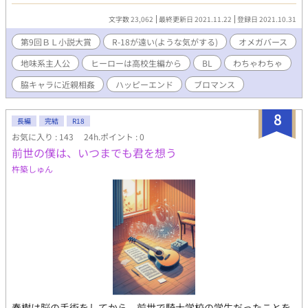
ベータだと信じて疑っていなかったのに……と衝撃を受けるも、
立ち直る暇もなく教師のパソコンを盗み見たという同級生が自分
文字数 23,062
最終更新日 2021.11.22
登録日 2021.10.31
と、幼なじみである柚木諒介の第２性を暴露しているところに遭
遇し……。 自称勉強だけが取り柄の地味オメガ・達樹と、感情
第9回ＢＬ小説大賞
R-18が遠い(ような気がする)
オメガバース
が外に出にくいクーデレなのかクーエロなのかな人妻（？）オメ
地味系主人公
ヒーローは高校生編から
BL
わちゃわちゃ
ガ・諒介、立てば芍薬座れば牡丹口を開けばただの中２と称され
る華やかな美人系残念オメガ・佐々岡光。 ３人で過ごすツッコ
脇キャラに近親相姦
ハッピーエンド
ブロマンス
ミ不在（※物理にあらず）な友情と恋の物語。 ・胸糞あり・下品
ありです。ご注意ください。 ・不定期更新です。
8
長編
完結
R18
お気に入り : 143
24h.ポイント : 0
前世の僕は、いつまでも君を想う
杵築しゅん
春樹は脳の手術をしてから、前世で騎士学校の学生だったことを