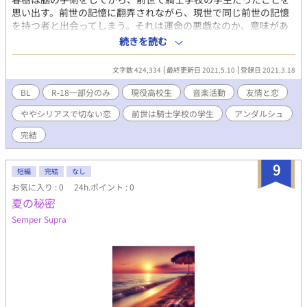
思い出す。前世の記憶に翻弄されながら、現世で同じ前世の記憶
を持つ者と出会ってしまう。それは運命の悪戯なのか、意味があ
ることなのか・・・高校生の春樹の人生は、音楽活動で大きく変
続きを読む
わっていく。甘く切ないラブメロディーが、今、始まる。
文字数 424,334
最終更新日 2021.5.10
登録日 2021.3.18
BL
R-18一部分のみ
現役高校生
音楽活動
友情と恋
ややシリアスで切ない恋
前世は騎士学校の学生
アンダルシュ
完結
9
短編
完結
なし
お気に入り : 0
24h.ポイント : 0
夏の秘密
Semper Supra