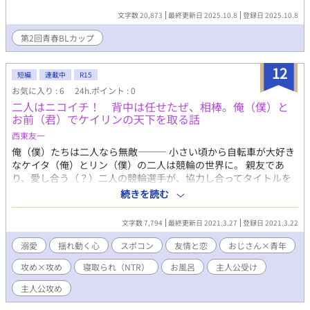
撃と決意がチームを一つにし、彼らを勝利へ導いていく。 白球
文字数 20,873
最終更新日 2025.10.8
登録日 2025.10.8
を追いかける日々の中で芽生えた春斗と悠真の恋心。 そして坊
主頭を輝かせる真希の存在が、友情と恋愛と青春を重ね合わせ
第2回青春BLカップ
る。 勝利と涙、告白と誓い、そして数十年後まで続く絆。
――坊主頭に託された青春の物語が、永遠の夏として刻まれる。
12
短編
連載中
R15
お気に入り : 6
24h.ポイント : 0
二人はニコイチ！ 背中は任せたぜ、相棒。俺（僕）と
お前（君）でケイリンの天下を取る話
西東友一
俺（僕）たちは二人なら無敵――― 小さい頃から自転車が大好き
なケイタ（俺）とリン（僕）の二人は競輪の世界に。 親友であ
り、愛し合う（？）二人の競輪選手が、協力し合ってタイトルを
総ナメに。 しかし、面白くないと思う大人たちの圧力で、二人は
続きを読む
離れ離れに。 そして、二人の後ろを狙う。おじさん達。 二人はラ
イバルになるのか、それとも相棒（親友）のままでいられるの
文字数 7,794
最終更新日 2021.3.27
登録日 2021.3.22
か。 二人は最高の舞台で「ニコイチ」ができるのだろうか！？
溺愛
揺れ動く心
スポコン
友情と恋
おじさん×青年
攻め×攻め
寝取られ（NTR）
お風呂
主人公受け
主人公攻め