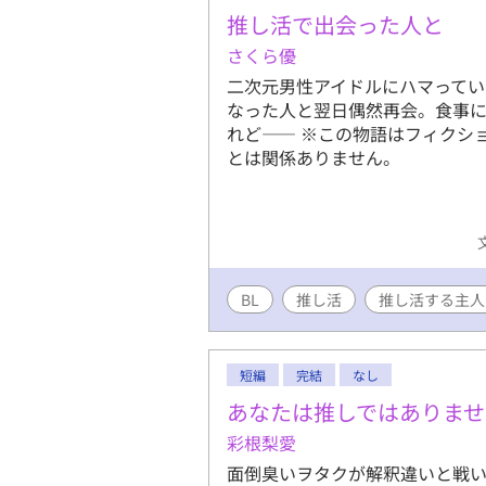
推し活で出会った人と
さくら優
二次元男性アイドルにハマって
なった人と翌日偶然再会。食事
れど―― ※この物語はフィクシ
とは関係ありません。
BL
推し活
推し活する主人
短編
完結
なし
あなたは推しではありませ
彩根梨愛
面倒臭いヲタクが解釈違いと戦