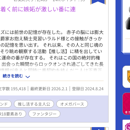
て生きてくれれば、それでいい。 ――推し一筋
る、“全力溺愛ミッション”が、今はじまる。 竜
り着く前に嫉妬が激しい番に連
ワイルド系イケメン × 好きな人の前でだけ、
つ（？）な美青年 ※ R-18 エピローグ以降
ズには前世の記憶が存在した。 赤子の脳には膨大
公爵家お抱え騎士見習いラルド様との接触がきっか
人の記憶を思い出す。 それ以来、その人と同じ魂の
っそり眺め観察する活動【推し活】に精を出してい
に運命の番が存在する。 それはこの国の絶対的権
 出会った瞬間からロックオンされ過ごしてきた長
発情期が来ると同時に番契約を結んだ二人は正真正
続きを読む
は別。 ラズのハッピー推し活ライフもクオーツ様
満足に推し活をする為、毎日が戦いだった───
文字数 195,418
最終更新日 2026.2.1
登録日 2024.8.24
いぃ〜っ」 「……ねぇラズ？お願いだから私以外
他の男を映すのが気に入らない」 「クオーツうる
、しっしっ」 「はぁ…ラルド、クビにしようか
ンド
推し活する主人公
オメガバース
！！」 推しを眺める推し活を生きがいとするラズ
R18要素あり
ファンタジー
ーツ様の一瞬即発奮闘ラブコメ。 ◆ラズ(22)Ω
憶あり ◆クオーツ様(29)α …国王陛下、見た
ラズの前世の婚約者 ◆ラルド様(32)α …騎士