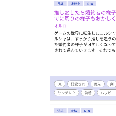
団長、落ち着いた大人な男性、
長編
連載中
R18
(29)β …双子、クオーツ様とラ
推し変したら婚約者の様
お話にはタイトルに※付けます。
でに周りの様子もおかし
オルロ
ゲームの世界に転生したコルシャ
ルシャは、すっかり推しを追うの
た婚約者の様子が可笑しくなって
されで進んでいきます。それでも
BL
総愛され
魔法
剣
ヤンデレ？
執着
ハッピー
短編
完結
R18