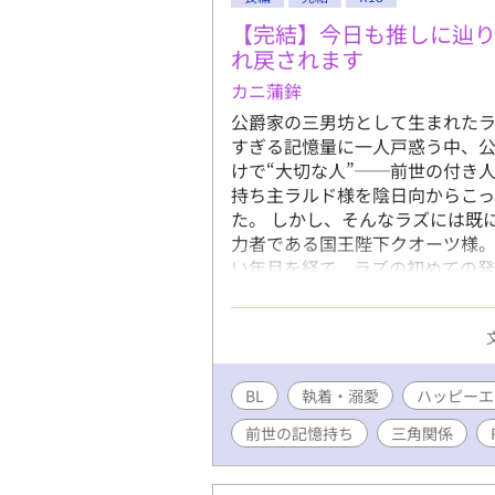
彼が笑っ
の青年によ
【完結】今日も推しに辿
狩り民族の
れ戻されます
若干ぽんこ
カニ蒲鉾
に予定。
公爵家の三男坊として生まれたラ
すぎる記憶量に一人戸惑う中、
けで“大切な人”──前世の付き
持ち主ラルド様を陰日向からこ
た。 しかし、そんなラズには既
力者である国王陛下クオーツ様。
い年月を経て、ラズの初めての
銘番同士。が、それとこれとは話
にバレれば即寝室へ強制送還。 
「はぁラルド様…今日もかっこい
の男に興奮しないでよ。その目が
さい。気が散るからあっち行って
BL
執着・溺愛
ハッピーエ
な」 「きぃぃっ権力の行使反対
前世の記憶持ち
三角関係
と、自分だけを見ていてほしいクオ
…推し活に忙しい王妃、前世の記
目爽やか中身激重愛情嫉妬の鬼 