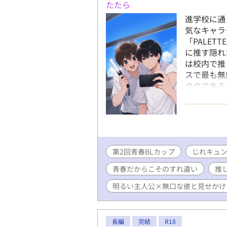
たたら
進学校に通
気なキャラ
「PALE
に推す隠れ
は校内で推
スで最も無
タクである
す「同担」
いう規約を
の勉強会を
の仲になっ
ラを演じ続
第2回青春BLカップ
『灯火（と
じれキュ
う言葉に救
青春だからこそのすれ違い
推
出していく
と、陽向は
明るい主人公×無口な彼と見せかけ
ついてしま
向。 騒動
しび）」で
長編
完結
R18