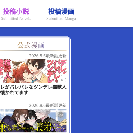
投稿小説
投稿漫画
Submitted Novels
Submitted Manga
2026.8.6最新話更新
レがバレバレなツンデレ猫獣人
懐かれてます
2026.8.6最新話更新