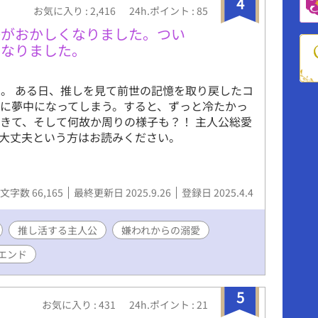
4
筋肉 ラズの前世の付き人 ◆トール、マリン
お気に入り : 2,416
24h.ポイント : 85
ズの側近兼護衛兼愚痴聞き役 少しでもR-18展開の
子がおかしくなりました。つい
くなりました。
。 ある日、推しを見て前世の記憶を取り戻したコ
に夢中になってしまう。すると、ずっと冷たかっ
きて、そして何故か周りの様子も？！ 主人公総愛
大丈夫という方はお読みください。
文字数 66,165
最終更新日 2025.9.26
登録日 2025.4.4
推し活する主人公
嫌われからの溺愛
エンド
5
お気に入り : 431
24h.ポイント : 21