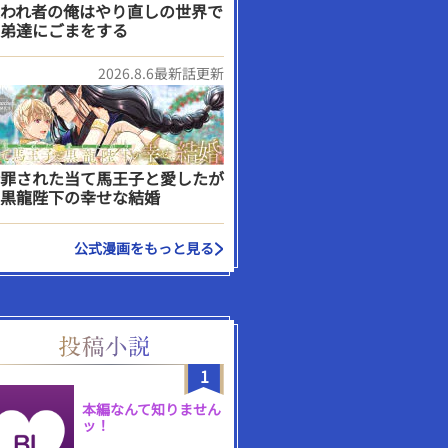
われ者の俺はやり直しの世界で
弟達にごまをする
2026.8.6最新話更新
罪された当て馬王子と愛したが
黒龍陛下の幸せな結婚
公式漫画をもっと見る
1
本編なんて知りません
ッ！