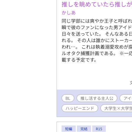
推しを眺めていたら推しが
かしあ
同じ学部には爽やか王子と呼ば
瞬で彼のファンになった男アイ
日々を送っていた。 そんなある
れる。 その人は誰かにストーカ
われ…。 これは執着溺愛攻めが
ルオタク捕獲計画である。 ※一
載する予定です。
BL
推し活する主人公
アイ
ハッピーエンド
大学生×大学
短編
完結
R15