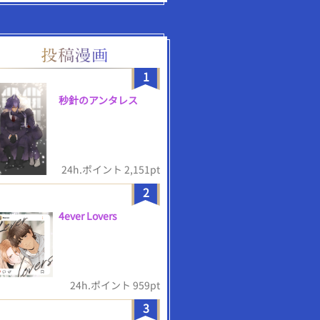
1
秒針のアンタレス
24h.ポイント 2,151pt
2
4ever Lovers
24h.ポイント 959pt
3