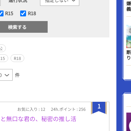
嫌
義
R15
R18
公
断
り
R15
R18
件
1
お気に入り : 12
24h.ポイント : 256
僕と無口な君の、秘密の推し活