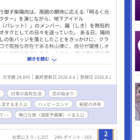
う御子柴陽向は、周囲の期待に応える「明るく元
クター」を演じながら、地下アイドル
TTE（パレット）」のメンバー、識（しき）を熱狂的
オタクとしての日々を送っていた。 ある日、陽向
しの缶バッジを落としたことをきっかけに、クラ
口で孤独な存在である秋山律に、自分が識推しオ
ことを知られてしまう。 しかも、実は律も識を推
続きを読む
だった！ 二人は「学校では他人のふりをする」と
交わしながら、ライブの同行や律のマンションで
通じて、誰にも言えない秘密を共有する唯一無二
文字数 24,845
最終更新日 2026.8.8
登録日 2026.8.1
てく。 家庭環境から深い孤独を抱える律と、キャ
けることに疲弊していた陽向。 二人は識の歌う
もしび）』の歌詞にある「ここにいていい」とい
ン
日常の高校生活
恋の始まり
われ、次第に素の自分をさらけ出せる居場所を見
し活する主人公
ハッピーエンド
秘密の共有
。 しかし、校内で二人の関係が噂になり始める
自分の立場を守るために咄嗟に律を突き放す嘘を
て…
無口な彼（溺愛予備軍）×主人公
う。 再び孤独に沈む律。 何が大切かに気づく陽
を乗り越えた２人は、お互いが人生の「灯火（とも
2
あることを確信する。 やがて恋人同士となった二
お気に入り : 1,257
24h.ポイント : 163