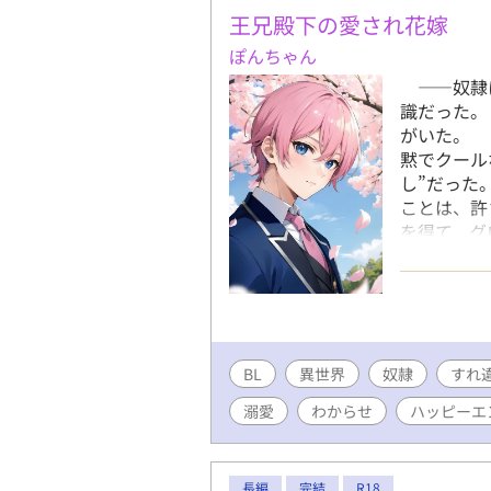
人は共に歩
王兄殿下の愛され花嫁
で切ない青
ぽんちゃん
アルファポ
ュン！を目
――奴隷
の方で、い
識だった。
しますが。
がいた。 
らいには、
黙でクール
始まり」を
し”だった
作品です 
ことは、許
ではランダ
を得て、グ
スタイムを
貴族になり
新するので
ことにした
結。8月2
アーナ様が
発生と、現
友達の分の
り。 なの
のか？ グ
結したけど
BL
異世界
奴隷
りと摂るよ
すれ
春BLカッ
土産のプリ
溺愛
わからせ
ハッピーエ
中……1話
伝説の剣く
してます。 
付き！） 
はすべて、
長編
完結
R18