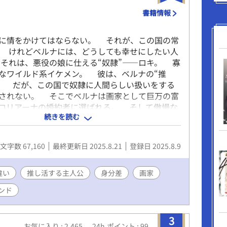
む未来を誓い合う。 「推し活」から始まるピュア
書籍情報
春BLストーリーです。 *** 久しぶりの青春もの。
リスでは、初めての高校生カップル！ 初々しいキ
指しました。 ええ、キュン！です。 ちょっと最後
に情をかけてはならない。 それが、この国の常
つものごとく腹黒執着っぽい匂いが若干する気も
 けれどベルナには、どうしても幸せにしたい人
 初々しいキュンキュン物語です！（と力説するぐ
それは、悪役の娘に仕える“奴隷”――ロキ。 寡
……青春です💦） いつもの溺愛系ではなく「恋の
なワイルド系イケメン。 彼は、ベルナの“推
テーマにしています。 ※第2回青春BLカップ参加
。 だが、この国で奴隷に人間らしい扱いをする
※毎日12時、1話更新 ただし、第2回青春BLカップ
されない。 そこでベルナは画家として巨万の富
ムにボーナスタイムが発生するとか……？ ボーナ
ロリアーナの婚約者に選ばれる。 そして傲慢な
見かけたときは、通常更新とは別に、１話多く更
続きを読む
きるベルナは、様々な手を使ってロキを甘やかす
、未読には気を付けてくださいね。 ※29話で完
。 「君が一流品を身につけていなければ、グロリ
8日完結予定。 ただ、前述通り、ボーナスタイムの
周りから舐められるだろう！」 （安心して！ お
文字数 67,160
最終更新日 2025.8.21
登録日 2025.8.9
在手直ししつつですので、話数が減る可能性あ
服も買ってるよ！） 「食事はきちんと摂っている
で完結予定日が前倒しになることもあります。 (完
ロリアーナ様を守るためにも、食事は三食しっか
、いつものごとく長編になってしまったので💦 青
うに」 （たくさんおかわりしていいからね！ お
違い
推し活する主人公
身分差
画家
プの規定文字数になるように、頑張って色々と削り
ンもあるから！） 「グロリアーナ様の護衛なら、
ンド
ぐらい減るかも？） ※第2回青春BLカップに参加
らい装備しておくべきだ」 （僕の手作りのお守り
BETで応援していただけたら嬉しいです(*^^*)
服を買い、食事を共にし、装備を贈る―― それ
ロキの幸せのため。 嫌われたってかまわない。
3
お気に入り : 2,465
24h.ポイント : 99