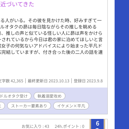
近づいてきた
れる人がいる。その彼を見かけた時、好みすぎて一
ドルオタクの昴は毎日陰ながらその推しを眺める
日、推しの声と似ている怪しい人に昴は声をかけら
ーされているから今日は君の家に泊めてほしいと言
腐女子の何気ないアドバイスにより始まった平凡ド
応完結していますが、付き合った後の二人の話を連
文字数 42,365
最終更新日 2023.10.13
登録日 2023.9.8
ドルオタク受け
執着溺愛攻め
生
ストーカー要素あり
イケメン×平凡
6
お気に入り : 43
24h.ポイント : 0