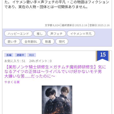
た。 イケメン歌い手×声フェチの平凡 ・この物語はフィクション
であり、実在の人物・団体とは一切関係ありません。
文字数 6,624
最終更新日 2025.2.16
登録日 2025.2.16
ハッピーエンド
推し
声フェチ
イケメン×平凡
歌い手
全年齢BL
執着
現代
15
長編
連載中
R18
お気に入り : 51
24h.ポイント : 0
【美形ノンケ騎士研修生×ガチムチ魔術師研修生】気に
なるアイツの正体は〜ライバルでいけ好かないモテ男
大嫌いな筈......だったのに〜
やまくる実