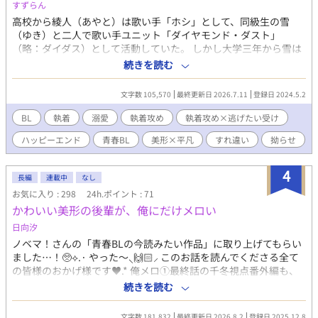
すずらん
高校から綾人（あやと）は歌い手「ホシ」として、同級生の雪
（ゆき）と二人で歌い手ユニット「ダイヤモンド・ダスト」
（略：ダイダス）として活動していた。 しかし大学三年から雪は
作曲家としてブレイク、大人気歌い手 koroとの活動が増加する一
続きを読む
方、綾人との活動が減っていく。 有名になっていく雪に対し、綾
人は負い目を感じると同時に、雪が自分から離れていくことを感
文字数 105,570
最終更新日 2026.7.11
登録日 2024.5.2
じていく。 そして綾人自身も、雪から離れたくなっていく。 俺は
もうお前の横に立ちたくない！ 立てないから、ほっといてくれ！
BL
執着
溺愛
執着攻め
執着攻め×逃げたい受け
売れっ子歌い手/作曲家から逃げたい、一般人。 ■※マークは、
ハッピーエンド
青春BL
美形×平凡
すれ違い
拗らせ
R18シーンですが、読まなくても大丈夫です。苦手な方は飛ばして
ください ■歌い手界隈の事情や歌ってみたの投稿など、想像して
書いているため、現実とは違う可能性がございます。 ■書くのは
4
長編
連載中
なし
あまり得意ではないので、温かい目で見守ってください。お願い
お気に入り : 298
24h.ポイント : 71
いたします。
かわいい美形の後輩が、俺にだけメロい
日向汐
ノベマ！さんの「青春BLの今読みたい作品」に取り上げてもらい
ました…！🥺⟡.· やった〜⸜🙌🏻⸝ このお話を読んでくださる全て
の皆様のおかげ様です♥︎.* 俺メロ①最終話の千冬視点番外編も、
掲載しておりますので、良かったら覗いて見てもらえたら嬉しい
続きを読む
です🙇‍♀️♡ なお、続編の最新話はノベマさんでいち早く読めます
⟡.· ⋆┈┈┈┈┈┈┈┈┈┈┈┈┈┈┈⋆ 過保護なかわいい系美形
文字数 181,832
最終更新日 2026.8.2
登録日 2025.12.8