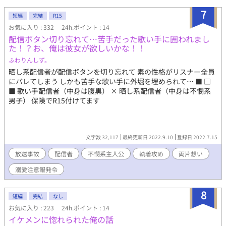
7
短編
完結
R15
お気に入り : 332
24h.ポイント : 14
配信ボタン切り忘れて…苦手だった歌い手に囲われまし
た！？お、俺は彼女が欲しいかな！！
ふわりんしず。
晒し系配信者が配信ボタンを切り忘れて 素の性格がリスナー全員
にバレてしまう しかも苦手な歌い手に外堀を埋められて… ■ □
■ 歌い手配信者（中身は腹黒） × 晒し系配信者（中身は不憫系
男子） 保険でR15付けてます
文字数 32,117
最終更新日 2022.9.10
登録日 2022.7.15
放送事故
配信者
不憫系主人公
執着攻め
両片想い
溺愛注意報発令
8
短編
完結
なし
お気に入り : 223
24h.ポイント : 14
イケメンに惚れられた俺の話