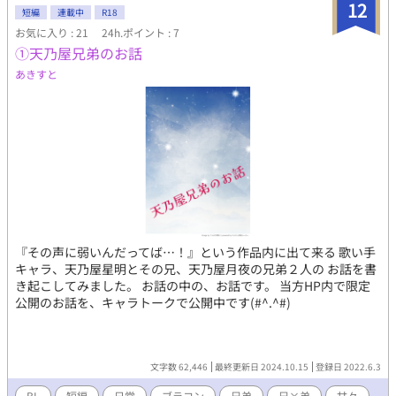
12
短編
連載中
R18
お気に入り : 21
24h.ポイント : 7
①天乃屋兄弟のお話
あきすと
『その声に弱いんだってば…！』という作品内に出て来る 歌い手
キャラ、天乃屋星明とその兄、天乃屋月夜の兄弟２人の お話を書
き起こしてみました。 お話の中の、お話です。 当方HP内で限定
公開のお話を、キャラトークで公開中です(#^.^#)
文字数 62,446
最終更新日 2024.10.15
登録日 2022.6.3
BL
短編
日常
ブラコン
兄弟
兄×弟
甘々