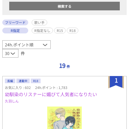
フリーワード
歌い手
R指定
R指定なし
R15
R18
件
19
件
1
長編
連載中
R18
お気に入り : 602
24h.ポイント : 1,783
幼馴染のリスナーに媚びて人気者になりたい
久羽しん