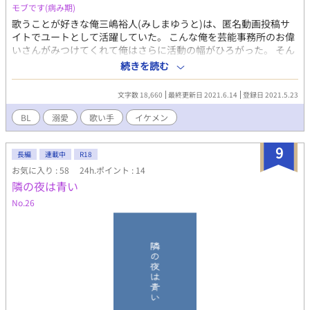
モブです(病み期)
歌うことが好きな俺三嶋裕人(みしまゆうと)は、匿名動画投稿サ
イトでユートとして活躍していた。 こんな俺を芸能事務所のお偉
いさんがみつけてくれて俺はさらに活動の幅がひろがった。 そん
なある日、最近人気の歌い手である大斗(だいと)とユニットを組
続きを読む
んでみないかと社長に言われる。 どんなやつかと思い、会ってみ
ると……
文字数 18,660
最終更新日 2021.6.14
登録日 2021.5.23
BL
溺愛
歌い手
イケメン
9
長編
連載中
R18
お気に入り : 58
24h.ポイント : 14
隣の夜は青い
No.26