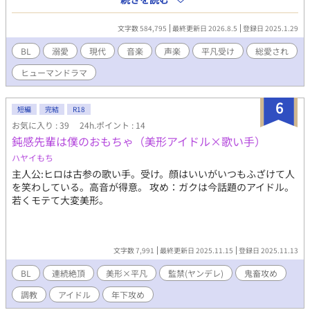
ップ・ドーナツマスターのＣＭオーディションに合格する。新商
品は、ドイツのチョコレートメーカー・フォーゲルベッカー社と
文字数 584,795
最終更新日 2026.8.5
登録日 2025.1.29
のコラボレーション商品で、三喜雄は録音時に、フォーゲルベッ
カー日本法人の最高執行責任者（ＣＯＯ）のノア・カレンバウア
BL
溺愛
現代
音楽
声楽
平凡受け
総愛され
ーと再会する。カレンバウアーはかつて、三喜雄のドイツでのオ
ヒューマンドラマ
ペラデビューを祝福してくれたが、彼は三喜雄のことを覚えてい
ない様子だった。 カレンバウアーは三喜雄がプロとして活躍でき
るよう、あれこれ世話を焼き始める。そのことに三喜雄が戸惑う
6
短編
完結
R18
さなか、暮らしているマンションが火事になり……。 イラスト／
お気に入り : 39
24h.ポイント : 14
N さま @N_naoco0130 『彼はオタサーの姫』の12年後の物語。
鈍感先輩は僕のおもちゃ（美形アイドル×歌い手）
未読でもお楽しみいただけますが、三喜雄を取り巻く音楽家たち
も元気に登場しますので、読了後だとより楽しいかと思います。
ハヤイもち
あるバリトン歌手の生涯的な物語なので、恋愛要素にあまり重き
主人公:ヒロは古参の歌い手。受け。顔はいいがいつもふざけて人
を置いていません。ラブシーンもたぶん薄めです。エンタメ性は
を笑わしている。高音が得意。 攻め：ガクは今話題のアイドル。
高めかもです。
若くモテて大変美形。
文字数 7,991
最終更新日 2025.11.15
登録日 2025.11.13
BL
連続絶頂
美形×平凡
監禁(ヤンデレ)
鬼畜攻め
調教
アイドル
年下攻め