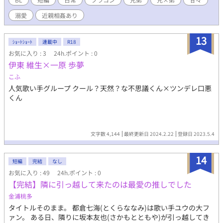
溺愛
近親相姦あり
13
ｼｮｰﾄｼｮｰﾄ
連載中
R18
お気に入り : 3
24h.ポイント : 0
伊東 維生×一原 歩夢
こふ
人気歌い手グループ クール？天然？な不思議くん×ツンデレ口悪
くん
文字数 4,144
最終更新日 2024.2.22
登録日 2023.5.4
14
短編
完結
なし
お気に入り : 49
24h.ポイント : 0
【完結】隣に引っ越して来たのは最愛の推しでした
金浦桃多
タイトルそのまま。 都倉七海(とくらななみ)は歌い手ユウの大フ
ァン。 ある日、隣りに坂本友也(さかもとともや)が引っ越してき