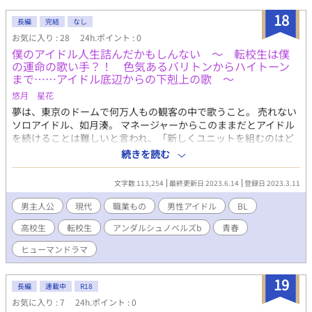
18
長編
完結
なし
お気に入り : 28
24h.ポイント : 0
僕のアイドル人生詰んだかもしんない ～ 転校生は僕
の運命の歌い手？！ 色気あるバリトンからハイトーン
まで……アイドル底辺からの下剋上の歌 ～
悠月 星花
夢は、東京のドームで何万人もの観客の中で歌うこと。 売れない
ソロアイドル、如月湊。 マネージャーからこのままだとアイドル
を続けることは難しいと言われ、「新しくユニットを組むのはど
うか？」と提案された。 今まで、一人でやってきた中、結果が残
続きを読む
せず悔しい思いを抱え、事務所を飛び出し駆け出した。 その先
で、耳に聞こえる童謡。男性ボーカルなのにハイトーンで歌われ
文字数 113,254
最終更新日 2023.6.14
登録日 2023.3.11
るそれにひかれるように追いかける。 ただ、見つけられず、事務
所へ戻った。マネージャーの提案を受け入れることになった湊。
男主人公
現代
職業もの
男性アイドル
BL
次の日は早朝からの仕事。 明らかに後輩にバカにされ、イライラ
高校生
転校生
アンダルシュノベルズb
青春
をかくせない。 感じの悪い転校生にぶつかり、さらにトップアイ
ドルのwing guysに宣戦布告した。 散々な1日の始まりから、動き
ヒューマンドラマ
出す運命……。 湊は、トップアイドルとして花を咲かせることは
できるのか！
19
長編
連載中
R18
お気に入り : 7
24h.ポイント : 0