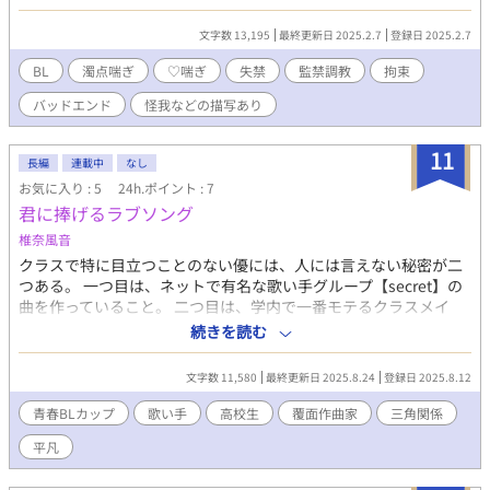
まけ 【注意】 ・バッドエンドです ・歌い手、Vライバー等の中の
人に関する描写があります ・この物語はフィクションであり、実
文字数 13,195
最終更新日 2025.2.7
登録日 2025.2.7
在の人物・団体とは一切関係ありません ・受けが終始可哀想な目
に合う上に救いがありません ・軽傷・受けに少しだけ傷がつく表
BL
濁点喘ぎ
♡喘ぎ
失禁
監禁調教
拘束
現があります ・♡・濁点喘ぎ過多。喘ぎませんが攻めのセリフに
バッドエンド
怪我などの描写あり
も♡がついています ・展開が非常に早い上に現実的では無いため
苦手な方は閲覧をおすすめできません
11
長編
連載中
なし
お気に入り : 5
24h.ポイント : 7
君に捧げるラブソング
椎奈風音
クラスで特に目立つことのない優には、人には言えない秘密が二
つある。 一つ目は、ネットで有名な歌い手グループ【secret】の
曲を作っていること。 二つ目は、学内で一番モテるクラスメイ
ト、柊夏樹に恋していること。 告白する気は始めからない。た
続きを読む
だ、見ているだけでいい。 優は叶わない恋を曲にすることで、自
分の気持ちを昇華していた。 そんな中、夏樹が【secret】の熱烈
文字数 11,580
最終更新日 2025.8.24
登録日 2025.8.12
な古参ファンだとわかりーー？
青春BLカップ​
歌い手
高校生
覆面作曲家
三角関係
平凡