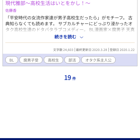
現代雅部〜高校生活はいとをかし！〜
佐藤香
「平安時代の女流作家達が男子高校生だったら」がモチーフ。 古
典知らなくても読めます。 サブカルチャーにどっぷり浸かったオ
タク高校生達のドタバタラブコメディー。 BL漫画家×腐男子 天真
爛漫チャラ男×ツンデレ スポーツマン系コスプレイヤー×気弱歌
続きを読む
い手 王子系生徒会長×癒し系 以上のカップリングを予定してま
す。 ※R-18は今のところまだないです。
文字数 24,603
最終更新日 2020.3.28
登録日 2020.1.22
BL
腐男子受
高校生
部活
オタク系主人公
19
件