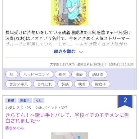
長年受けに片想いをしている執着溺愛攻め×鈍感陰キャ平凡受け
波青(なお)はアオという名前で、今をときめく人気ストリーマー
グループに所属している。 しかし、一人だけ驚くほど人気がな
い。 他のメンバーは、モデル、歌い手、プロゲーマー、ゲーム実
続きを読む
況者などそれぞれ特技を持った美形揃い。その中でアオだけ平凡
顔でなんの特技もないので浮いている。 しかも、アオは空気が読
文字数 1,197,975
最終更新日 2026.8.6
登録日 2025.3.30
めない、何を言ってもスベる、失言をしてしまうなどの悪癖のせ
いで、アンチをたくさん抱えている。 グループに入れたのだっ
BL
ハッピーエンド
現代
溺愛
幼馴染
て、ブラック企業にぶつかり病んでいたアオを、幼馴染で完璧人
美形×平凡
じれじれ
鈍感
執着
腐女子
間の秋風(配信者名、アキ)が優しさで誘ってくれたからに過ぎな
い。 すっかり自身の存在意義を見失っていたアオは、ある日自分
たちについている腐女子ファンの存在をネット上で見つけた。 ど
2
長編
連載中
なし
うやら彼女らは幼馴染のアキ×アオをカップリングして妄想する
お気に入り : 25
24h.ポイント : 327
ことで、日々の活力を得ているとかなんとか。興味が惹かれたの
きらてん！～歌い手とバレて、学校イチのモテメンに告
で、アオは配信者本人であることは隠しつつ腐女子界隈に潜入す
白されました～
ることにした。 その日から、彼女らを喜ばせ自身の人気を上げよ
うと、配信上でアキにひたすら営業BLを仕掛けるアオ。すると、
藤吉めぐみ
なぜかアキが固まって…。 (ムーンライトノベルズさんにも投稿し
ています)