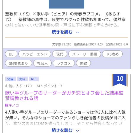
塾教師（ドS）×歌い手（ピュア）の青春ラブコメ。 《あらす
じ》 塾教師の真中は、疲労でバグった性欲も相まって、偶然家
の前で泣いていた派手髪の男・戸成に下心満載で声をかける。
意気投合し一夜で身も心もつながった二人だったが、真中は戸成
続きを読む
の正体がネットで大人気のボーカリスト「メジ」であることを知
り……。 本当は音楽がしたい塾教師の攻め（年上ドS）と、本
文字数 93,280
最終更新日 2024.8.24
登録日 2023.6.6
当は勉強がしたいネット歌手の受け（年下ピュア）の、青春とき
どき調教のラブラブラブコメ。 R-18、SM要素（焦らしプレ
BL
ハッピーエンド
現代
ストーリー重視
ドS攻め
イ、手首拘束など）あり。
SM要素あり
社会人
ラブコメ
調教
10
短編
完結
R18
お気に入り : 170
24h.ポイント : 7
歌い手グループのリーダーがガチ恋とオフ会した結果監
禁調教される話
豚キノコ
4人歌い手グループのリーダーであるショーマは他3人に比べ人気
が無い。そんな中ショーマのファンらしき配信者の投稿が目に入
り、喜びのままにDMを送ってしまう。そこから仲良くなってい
き、とうとうオフで会うことになる。 本編・キャラ詳細+短いお
続きを読む