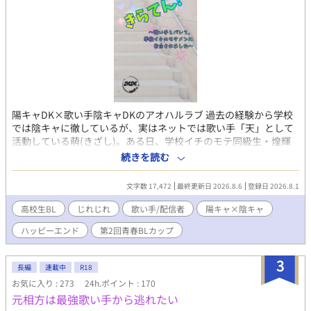
陽キャDK×歌い手陰キャDKのアオハルラブ 過去の経験から学校
では陰キャに徹しているが、実はネットでは歌い手「天」として
活動している萌(きざし)。ある日、学校イチのモテ同級生・煌輝
に「天」であることがばれてしまう。しかし彼が要求したのは
続きを読む
「夏休みが終わるまで俺と付き合って欲しい。恋愛的な意味で」
というもので…… 期間限定の恋人(仮)関係の中、『秘密』と『気
文字数 17,472
最終更新日 2026.8.6
登録日 2026.8.1
持ち』を共有しながら少しずつ距離を縮めていく二人のお話で
す。
高校生BL
じれじれ
歌い手/配信者
陽キャ×陰キャ
ハッピーエンド
第2回青春BLカップ
3
長編
連載中
R18
お気に入り : 273
24h.ポイント : 170
元相方は最強歌い手から逃れたい