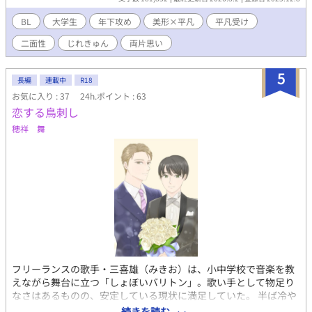
の後輩。 たまに見せる甘い言動が受けの心を揺する♡ そんなお
話。 ⋆┈┈┈┈┈┈┈┈┈┈┈┈┈┈┈⋆ 【攻め】 雨宮千冬（あ
BL
大学生
年下攻め
美形×平凡
平凡受け
めみや・ちふゆ） 大学1年。法学部。 淡いピンク髪、甘い顔立ち
二面性
じれきゅん
両片思い
の砂糖系イケメン。 甘く切ないラブソングが人気の、歌い手「フ
ユ」として匿名活動中。 【受け】 睦月伊織（むつき・いおり）
大学2年。工学部。 黒髪黒目の平凡大学生。ぶっきらぼうな口調
5
長編
連載中
R18
と態度で、ちょっとずぼら。恋愛は初心。
お気に入り : 37
24h.ポイント : 63
恋する鳥刺し
穂祥 舞
フリーランスの歌手・三喜雄（みきお）は、小中学校で音楽を教
えながら舞台に立つ「しょぼいバリトン」。歌い手として物足り
なさはあるものの、安定している現状に満足していた。 半ば冷や
かしで送った三喜雄のデモ音源が、全国チェーンのドーナツショ
続きを読む