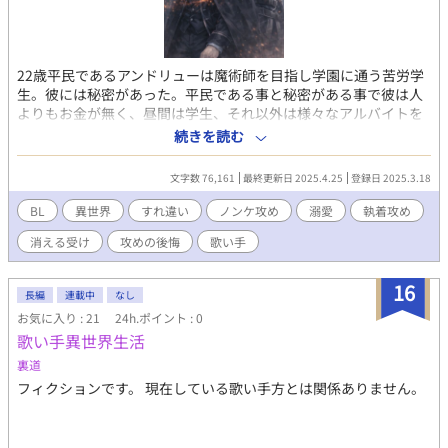
22歳平民であるアンドリューは魔術師を目指し学園に通う苦労学
生。彼には秘密があった。平民である事と秘密がある事で彼は人
よりもお金が無く、昼間は学生、それ以外は様々なアルバイトを
し、日々を過ごしていた。しかし表面的には常にクールで無表
続きを読む
情。筋肉質で美形、女性にはモテる。と鼻につく事から男性から
嫌われていた。アンドリューと違う意味で注目を集めていたデレ
文字数 76,161
最終更新日 2025.4.25
登録日 2025.3.18
クはアダムソン伯爵家三男、彼は同じ学園の騎士科の生徒で彼も
容姿、能力共に恵まれ、アンドリューのライバル的存在だった。
BL
異世界
すれ違い
ノンケ攻め
溺愛
執着攻め
嫌っていた相手の秘密を知り、しかも自分が気になっていた女性
消える受け
攻めの後悔
歌い手
がその嫌っていた男子本人だと知り......。 【元ノンケ美形ガチム
チ騎士研修生✖️秘密持ち元無表情ガチムチ魔術師研修生】 ノンケ
が苦労人の素の笑顔にマジ惚れしヤキモキしすれ違って執着する
16
長編
連載中
なし
物語 完結していないのでストック無くなり次第、不定期になりま
お気に入り : 21
24h.ポイント : 0
す^ ^ ムーンライトノベルズにも掲載しています。 表紙画像は
歌い手異世界生活
chat gptに作成してもらいました(*'▽'*)
裏道
フィクションです。 現在している歌い手方とは関係ありません。