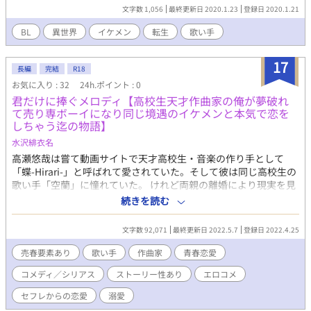
文字数 1,056
最終更新日 2020.1.23
登録日 2020.1.21
BL
異世界
イケメン
転生
歌い手
17
長編
完結
R18
お気に入り : 32
24h.ポイント : 0
君だけに捧ぐメロディ【高校生天才作曲家の俺が夢破れ
て売り専ボーイになり同じ境遇のイケメンと本気で恋を
しちゃう迄の物語】
水沢緋衣名
高瀬悠哉は嘗て動画サイトで天才高校生・音楽の作り手として
「蝶-Hirari-」と呼ばれて愛されていた。そして彼は同じ高校生の
歌い手「空蘭」に憧れていた。 けれど両親の離婚により現実を見
る羽目に陥り、大好きだったギターをかつての家に置いたままで
続きを読む
大学に入学。悠哉の埋まらない心のスキマは売り専のバイトで埋
め、不埒な大学生活を送っていた。 ある日3Pをしに遊びにいった
文字数 92,071
最終更新日 2022.5.7
登録日 2022.4.25
先に、住む世界が違い過ぎて相容れないと感じていた同じ大学の
天才美少年・矢野夏樹がいて………？
売春要素あり
歌い手
作曲家
青春恋愛
コメディ／シリアス
ストーリー性あり
エロコメ
セフレからの恋愛
溺愛