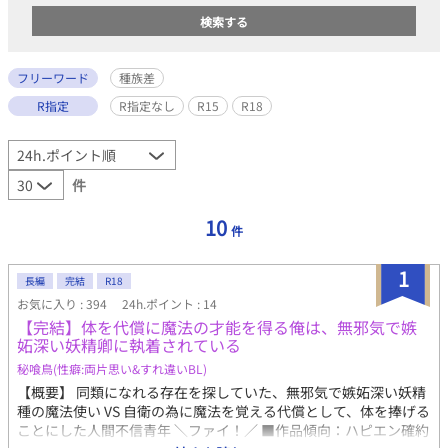
フリーワード
種族差
R指定
R指定なし
R15
R18
件
10
件
1
長編
完結
R18
お気に入り : 394
24h.ポイント : 14
【完結】体を代償に魔法の才能を得る俺は、無邪気で嫉
妬深い妖精卿に執着されている
秘喰鳥(性癖:両片思い&すれ違いBL)
【概要】 同類になれる存在を探していた、無邪気で嫉妬深い妖精
種の魔法使い VS 自衛の為に魔法を覚える代償として、体を捧げる
ことにした人間不信青年 ＼ファイ！／ ■作品傾向：ハピエン確約