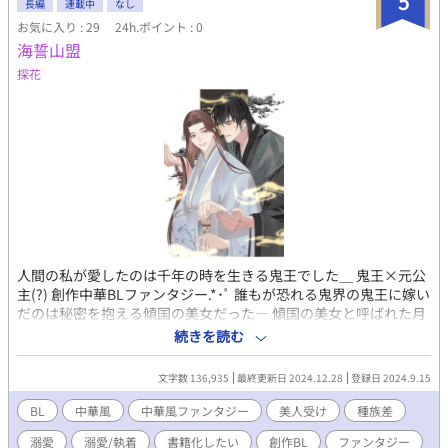
5
長編
連載中
なし
戦闘に秀でている。今まで人と関わる事が少なかったせいか、人
お気に入り : 29
24h.ポイント : 0
付き合いや誰かの愛し方も不器用。目的の為に手段を選ばない冷
海誓山盟
酷さも併せ持つ。
探花
人間の私が愛したのは千年の時を生きる鬼王でした＿ 鬼王×元公
主(?) 創作中華BLファンタジー.*･ﾟ 誰もが恐れる鬼界の鬼王に嫁い
だのは秘密を抱える傾国の美女だった― 傾国の美女と呼ばれた月
雨国元公主・魏静蘭。 数々の国をその美しさで傾かせた悪女とも
続きを読む
言われるが、その美しさが自身の首を絞めた悲劇の美女としても
名高い。
文字数 136,935
最終更新日 2024.12.28
登録日 2024.9.15
BL
中華風
中華風ファンタジー
美人受け
種族差
溺愛
溺愛/執着
書籍化したい
創作BL
ファンタジー