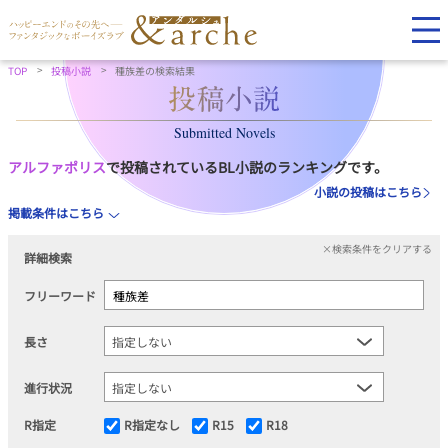
TOP
投稿小説
種族差の検索結果
Submitted Novels
アルファポリス
で投稿されているBL小説のランキングです。
小説の投稿はこちら
掲載条件はこちら
×検索条件をクリアする
詳細検索
フリーワード
長さ
進行状況
R指定
R指定なし
R15
R18