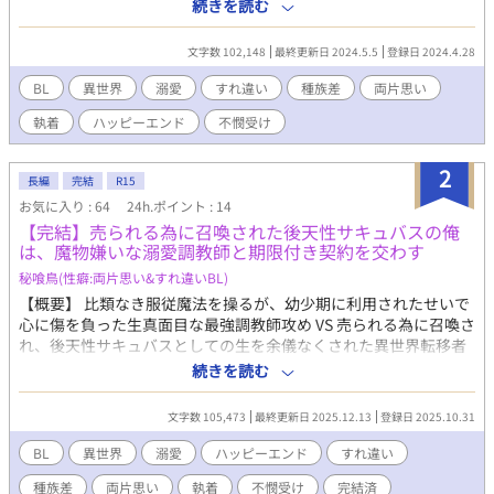
のすれ違い＆性行為から始まる恋 ■性癖：異世界ファンタジー
続きを読む
BL×種族差×魔力を言い訳にした性行為 虐げられた経験から自分
の身を犠牲にしてでも力を欲していた受けが、自分の為に変わっ
文字数 102,148
最終更新日 2024.5.5
登録日 2024.4.28
ていく攻めに絆される異世界BLです。 【詳しいあらすじ】 転生し
ても魔法の才能がなかったグレイシスは、成人した途端に保護施
BL
異世界
溺愛
すれ違い
種族差
両片思い
設から殺し合いと凌辱を強要された。 結果追い詰められた兄弟分
執着
ハッピーエンド
不憫受け
に殺されそうになるが、同類になることを条件に妖精卿ヴァルネ
ラに救われる。 しかし同類である妖精種になるには、性行為を介
して魔力を高める必要があると知る。 強い魔法を求めるグレイシ
2
長編
完結
R15
スは嫌々ながら了承し、寝台の上で手解きされる日々が始まっ
お気に入り : 64
24h.ポイント : 14
た。 ※R-18,R-15の表記は大体でつけてます、全話R-18くらいの
【完結】売られる為に召喚された後天性サキュバスの俺
感じで読んでください。内容もざっくりです。
は、魔物嫌いな溺愛調教師と期限付き契約を交わす
秘喰鳥(性癖:両片思い&すれ違いBL)
【概要】 比類なき服従魔法を操るが、幼少期に利用されたせいで
心に傷を負った生真面目な最強調教師攻め VS 売られる為に召喚さ
れ、後天性サキュバスとしての生を余儀なくされた異世界転移者
受け ＼ファイ！／ ■作品傾向：焦れったく距離を詰めていく両片
続きを読む
思い&ハピエン確約のすれ違い ■性癖：異世界ダークファンタジ
ーBL×種族差×隷属種になったことに思い悩む 【あらすじ】 人
文字数 105,473
最終更新日 2025.12.13
登録日 2025.10.31
間が魔物を従える異世界に召喚されたリベラは、高額商品として
売る為にサキュバスへと変異させられた。 そして魔法学校内のオ
BL
異世界
溺愛
ハッピーエンド
すれ違い
ークションで不愛想な魔物学科の学生カリタスに買われ、期限付
種族差
両片思い
執着
不憫受け
完結済
きの魔法契約を迫られる。 内容はカリタスが卒業するまで保護す