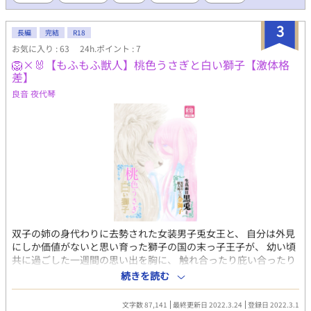
る代わりに、共に授業へ出席してほしいというもの。 拒否権のな
いリベラは承諾するが、魔法契約で支配権を奪われてしまう。 首
3
長編
完結
R18
に刻まれた契約の証はカリタスの所有権を主張する代わりに、他
お気に入り : 63
24h.ポイント : 7
者の手出しを防ぐ効果もある。 だが信頼関係のない今は、鎖に繋
🦁×🐰【もふもふ獣人】桃色うさぎと白い獅子【激体格
がれている感覚しか感じられない。 当然「大切にする」という言
差】
葉は信じられず、疑心暗鬼のまま後天性サキュバスとしての生活
が始まってしまったが――。
良音 夜代琴
双子の姉の身代わりに去勢された女装男子兎女王と、 自分は外見
にしか価値がないと思い育った獅子の国の末っ子王子が、 幼い頃
共に過ごした一週間の思い出を胸に、 触れ合ったり庇い合ったり
すれ違ったりしつつも、不器用に求め合うお話です。 〜 目
続きを読む
次 〜 遠い夏の思い出 …… 七年ぶりの再会のお話 すれ違う
秋 …… 兎に愛称を考える獅子のお話 長い冬と約束の春 ……
文字数 87,141
最終更新日 2022.3.24
登録日 2022.3.1