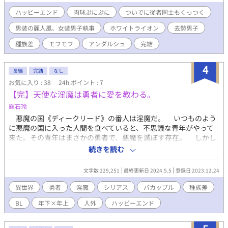
結婚式から初夜のお話（R-18） ↓従者サイド↓ それぞれの春祭
り …… 春祭りで襲撃を受けるお話（R-18） 黒兎と飴色獅子
ハッピーエンド
肉球ぷにぷに
ついでに従者同士もくっつく
…… 従者達が致してるだけのお話（R-18）
男装の麗人風、女装男子執事
ホワイトライオン
去勢男子
種族差
モフモフ
アンダルシュ
完結
4
長編
完結
なし
お気に入り : 38
24h.ポイント : 7
【完】天使な淫魔は勇者に愛を教わる。
輝石玲
悪魔の国《ディークリード》の番人は淫魔だ。 いつものよう
に悪魔の国に入った人間を食べていると、不思議な青年がやって
来た。その青年はまさかの勇者で、悪魔を滅ぼす存在。 しかし
淫魔と勇者は協力関係になり、悪魔と人間の中立となって敵対関
続きを読む
係を終わらせようとする。 中立となる為に共に過ごすに連れ2
人は互いに惹かれて行くが、出会った経緯から想いはすれ違って
文字数 229,251
最終更新日 2024.5.5
登録日 2023.12.24
しまい……… ・ミカ（美華） 受け。チート級の能力と簡単に死ぬ
ことのない体を持つ。悪魔からも『化け物』と呼ばれるほどで、
異世界
勇者
淫魔
シリアス
バカップル
種族差
単身で一国の番人の任を受ける。サキュバスであり、他人の体液
BL
年下×年上
人外
ハッピーエンド
から魔力を回復する特性を持つ。何か大きな秘密を抱えてるよう
で………？ ・イオリ（伊織） 攻め。異世界から召喚された勇者。
常に冷静を装っている。強い共感能力を持ち、魔法は不得意だが