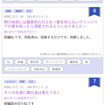
6
短編
連載中
R18
お気に入り : 20
24h.ポイント : 0
明けぬ夜には翡翠色の灯火を～愛を知らないヴァンパイ
アが愛を知ったら溺愛されるようになりました～
あんみつ～白玉をそえて～
短編BLです。完結済み。投稿するだけです。改題しました。
文字数 29,328
最終更新日 2022.9.21
登録日 2022.8.11
BL
短編
異世界
ヴァンパイア
種族差
棺
ハッピーエンド
完結済み
異種族
7
ｼｮｰﾄｼｮｰﾄ
完結
なし
お気に入り : 11
24h.ポイント : 0
キミの永遠に僕の涙は落ちてゆく
あんみつ～白玉をそえて～
短編読み切りBLです