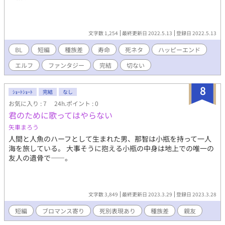
文字数 1,254
最終更新日 2022.5.13
登録日 2022.5.13
BL
短編
種族差
寿命
死ネタ
ハッピーエンド
エルフ
ファンタジー
完結
切ない
8
ｼｮｰﾄｼｮｰﾄ
完結
なし
お気に入り : 7
24h.ポイント : 0
君のために歌ってはやらない
矢車まろう
人間と人魚のハーフとして生まれた男、那智は小瓶を持って一人
海を旅している。 大事そうに抱える小瓶の中身は地上での唯一の
友人の遺骨で――。
文字数 3,849
最終更新日 2023.3.29
登録日 2023.3.28
短編
ブロマンス寄り
死別表現あり
種族差
親友