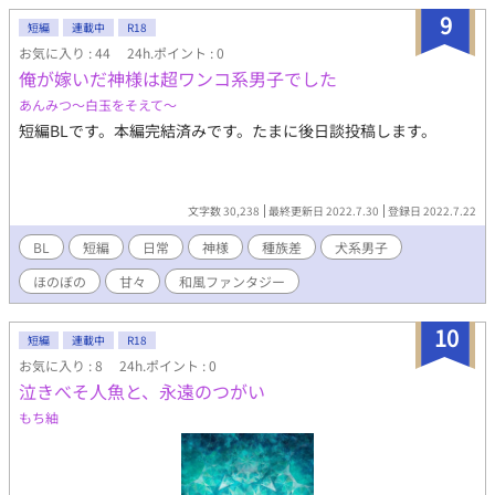
9
短編
連載中
R18
お気に入り : 44
24h.ポイント : 0
俺が嫁いだ神様は超ワンコ系男子でした
あんみつ～白玉をそえて～
短編BLです。本編完結済みです。たまに後日談投稿します。
文字数 30,238
最終更新日 2022.7.30
登録日 2022.7.22
BL
短編
日常
神様
種族差
犬系男子
ほのぼの
甘々
和風ファンタジー
10
短編
連載中
R18
お気に入り : 8
24h.ポイント : 0
泣きべそ人魚と、永遠のつがい
もち紬