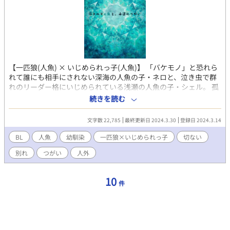
【一匹狼(人魚) × いじめられっ子(人魚)】 「バケモノ」と恐れら
れて誰にも相手にされない深海の人魚の子・ネロと、泣き虫で群
れのリーダー格にいじめられている浅瀬の人魚の子・シェル。 孤
独だった幼い二人が出会って、二人だけの世界の中で寄り添って
続きを読む
暮らすうちに、どうしようもなく互いに惹かれあっていく。 けれ
ど二人はもともと別々の世界に棲む人魚。成長して恋を知った二
文字数 22,785
最終更新日 2024.3.30
登録日 2024.3.14
人に、種族差による抗えない別れの時が訪れる── ※魚の性転換
っぽい要素があります（受側）。メス化というよりβ→Ωみたい
BL
人魚
幼馴染
一匹狼×いじめられっ子
切ない
な。 ※他サイトにも掲載しています。 （ムーンライトノベルズ、
別れ
つがい
人外
カクヨム）
10
件