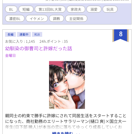
だ！ １話完結式の短編でサクッと読めるイケメン兄弟×天然のご
く普通の元サラリーマン💕 糖度高め、エロ多し、イチャイチャ、
BL
短編
第13回BL大賞
家政夫
溺愛
玩具
甘々、ハードプレイまで色々あります。趣味と妄想と実益を兼ね
濃密BL
イケメン
調教
主従関係
て書けるだけ書いていきます。 題名で何となく相手を察していた
だけると嬉しいです。もしもカップリング表記必要でしたらコメ
ントいただけると助かります。
8
長編
連載中
R18
お気に入り : 1,145
24h.ポイント : 35
幼馴染の御曹司と許嫁だった話
金曜日
親同士の約束で勝手に許嫁にされて同居生活をスタートすること
になった、商社勤務のエリートサラリーマン(樋口 爽)×国立大一
年生(日下部 暁人)が本当の恋に落ちてゆっくり成長していくお
話。糖度高めの甘々溺愛執着攻めによって、天然で無垢な美少年
続きを読む