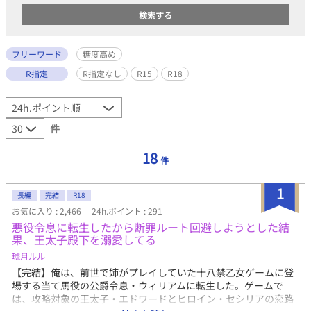
フリーワード
糖度高め
R指定
R指定なし
R15
R18
件
18
件
1
長編
完結
R18
お気に入り : 2,466
24h.ポイント : 291
悪役令息に転生したから断罪ルート回避しようとした結
果、王太子殿下を溺愛してる
琥月ルル
【完結】俺は、前世で姉がプレイしていた十八禁乙女ゲームに登
場する当て馬役の公爵令息・ウィリアムに転生した。ゲームで
は、攻略対象の王太子・エドワードとヒロイン・セシリアの恋路