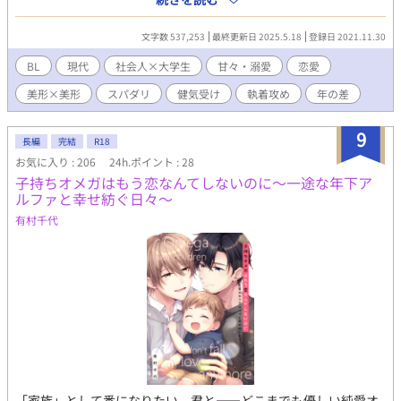
受けが徐々に恋と性に目覚めさせられていきます。ハッピーエン
ド至上主義。 スピンオフも掲載しています。 一見チャラ男だけど
文字数 537,253
最終更新日 2025.5.18
登録日 2021.11.30
一途で苦労人なサラリーマン(和倉 恭介)×毒舌美人のデザイナー
志望大学生(結城 要)のお話。恋愛を諦めた2人が、お互いの過去を
BL
現代
社会人×大学生
甘々・溺愛
恋愛
知り傷を埋め合っていきます。 ※こちらの作品はpixivとムーンラ
美形×美形
スパダリ
健気受け
執着攻め
年の差
イトノベルズにも投稿しています。
9
長編
完結
R18
お気に入り : 206
24h.ポイント : 28
子持ちオメガはもう恋なんてしないのに～一途な年下ア
ルファと幸せ紡ぐ日々～
有村千代
「家族」として番になりたい、君と――どこまでも優しい純愛オ