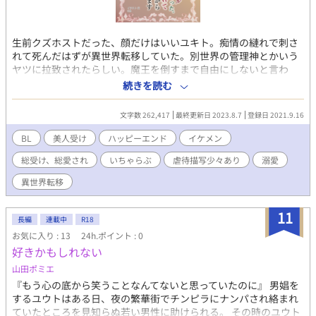
生前クズホストだった、顔だけはいいユキト。痴情の縺れで刺さ
れて死んだはずが異世界転移していた。別世界の管理神とかいう
ヤツに拉致されたらしい。魔王を倒すまで自由にしないと言わ
れ、最悪なスキルを貰う。それは本来女専用のスキルで、その使
続きを読む
用方法は男とセックスして中に出される事なんてシロモノ
で・・・俺、男に挿れられるなんて絶対嫌なんだけど！？ 愛を知
文字数 262,417
最終更新日 2023.8.7
登録日 2021.9.16
らず自暴自棄に生きて来たユキトが3人の異世界転移者+αから愛
され、最後には幸せになる話です。総受け 愛され 本当の愛を
BL
美人受け
ハッピーエンド
イケメン
知る話 ※注意※主人公は嫌がりながらもその時になると淫乱気味
総受け、総愛され
いちゃらぶ
虐待描写少々あり
溺愛
になります。あと好意全開で来られると結構チョロいです。 ※二
章を大幅改稿しました。三章最新話まで加筆修正済んでます。全
異世界転移
体的に糖度高めになっています。 ※自作表紙絵付けました。その
内全キャラ登場シーンにもイラスト付けたいです（野望）。
11
長編
連載中
R18
お気に入り : 13
24h.ポイント : 0
好きかもしれない
山田ポミエ
『もう心の底から笑うことなんてないと思っていたのに』 男娼を
するユウトはある日、夜の繁華街でチンピラにナンパされ絡まれ
ていたところを見知らぬ若い男性に助けられる。 その時のユウト