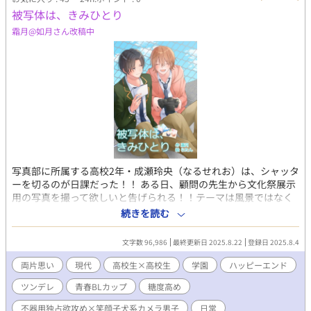
被写体は、きみひとり
霜月@如月さん改稿中
写真部に所属する高校2年・成瀬玲央（なるせれお）は、シャッタ
ーを切るのが日課だった！！ ある日、顧問の先生から文化祭展示
用の写真を撮って欲しいと告げられる！！テーマは風景ではなく
『人物』『心の動き』の切り取りで？！ 玲央は『笑わないイケメ
続きを読む
ン』篠原翠（しのはらすい）にモデルを頼む！！しかし、モデル
は『気が向いたらね』と断られてしまい？！ でも玲央は思いつ
文字数 96,986
最終更新日 2025.8.22
登録日 2025.8.4
く！！『写真を撮れば仲良くなれる』？！（※無許可） 気づけ
ば、カメラ片手に篠原の『観察記録』を始めていてーー？！（※
両片思い
現代
高校生×高校生
学園
ハッピーエンド
ただのストーカーです） そして、昼休みだけのモデル契約。 ファ
ツンデレ
青春BLカップ​
糖度高め
インダー越しに近づくふたりの距離。『もっと知りたい』って気
持ちは、シャッターを切るたびに加速する！！ 彼のレンズが捉え
不器用独占欲攻め×笑顔子犬系カメラ男子
日常