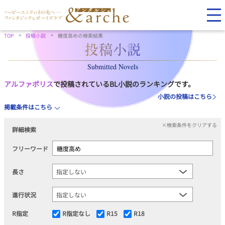
TOP
投稿小説
糖度高めの検索結果
Submitted Novels
アルファポリス
で投稿されているBL小説のランキングです。
小説の投稿はこちら
掲載条件はこちら
×検索条件をクリアする
詳細検索
フリーワード
長さ
進行状況
R指定
R指定なし
R15
R18