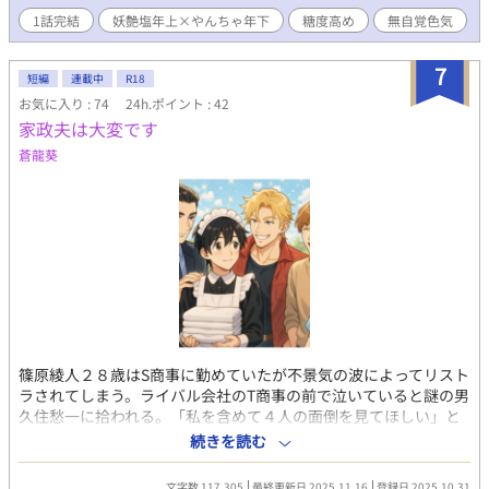
味。シュールなギャグに混じりながら、セクシュアルを学んでい
1話完結
妖艶塩年上×やんちゃ年下
糖度高め
無自覚色気
く、ドタバタ日常系ラブコメディ！！ ※4話（2）からBL要素が出
てきます。前半はギャグ要素強めです。物語が進むにつれ、性に
関する事柄が増えます。セクシュアルマイノリティに対し、現代
7
短編
連載中
R18
の状況と合わせているため、ハラスメントに当たる表現をする人
お気に入り : 74
24h.ポイント : 42
間も出てきます。 ★えっちな描写があるエピソードには#がつい
家政夫は大変です
ています。（※ねこみみえっち、クリームでどろどろえっち、男
の娘、分からせ、目隠し、拘束、鏡プレイ、事後処理……他にも
蒼龍葵
色々だぜ！！でも2人はらぶらぶ！！） いちゃらぶ、ヤンデレ、
年下攻め、年上受け、などあり。基本は思い違いや食い違いで笑
いを誘うシチュエーションコメディです。後半は、もう溺愛でし
かない！！！ 表紙の絵はらたんさんに描いて頂きました！！あり
がとうございます！！ なろう、pixivにも投稿中。 ただ今改稿
中。ライト文芸。恋愛。年の差。
篠原綾人２８歳はS商事に勤めていたが不景気の波によってリスト
ラされてしまう。ライバル会社のT商事の前で泣いていると謎の男
久住愁一に拾われる。「私を含めて４人の面倒を見てほしい」と
住み込み家政婦＜夫＞バイト月額１００万という破格の条件にあ
続きを読む
っさり快諾。しかし、その兄弟の関係はかなり複雑で・・・！？
毎日兄弟に愛し愛され、ほだされる。俺は一体どうなっちゃうん
文字数 117,305
最終更新日 2025.11.16
登録日 2025.10.31