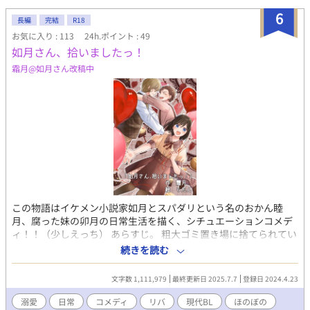
6
長編
完結
R18
お気に入り : 113
24h.ポイント : 49
如月さん、拾いましたっ！
霜月@如月さん改稿中
この物語はイケメン小説家如月とスパダリという名のおかん睦
月、腐った妹の卯月の日常生活を描く、シチュエーションコメデ
ィ！！（少しえっち） あらすじ。 粗大ゴミ置き場に捨てられてい
た、粗大ゴミは住所不定、無職のオジサン（？）？！ 佐野卯月
続きを読む
（さのうづき）14歳は如月を家に持ち帰る。身なりを整えた如月
はただのイケメンで、小説家だった？！ 如月は生活能力のない
文字数 1,111,979
最終更新日 2025.7.7
登録日 2024.4.23
ダメ人間？！ 兄妹と小説家の奇妙な生活が始まる！！！ 性的指
向の変化の恋。セクシュアルマイノリティへの理解。性への興
溺愛
日常
コメディ
リバ
現代BL
ほのぼの