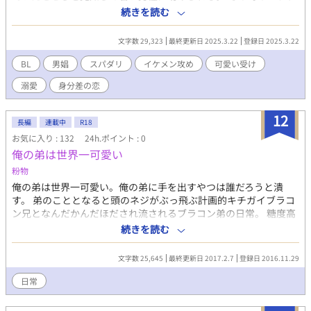
は端正な顔立ちをしたブロンドの髪が印象的な彼、エドワード・
続きを読む
オールディンと再び再会することになるとは思いもしなかった。
幼い頃売られてから男娼として自分なりのプライドを持って生き
文字数 29,323
最終更新日 2025.3.22
登録日 2025.3.22
てきたユウト。 裕福な家庭に生まれ育ちながらも人知れず生きる
事に対し孤独を抱くエドワード。 セックスを対価として差し出す
BL
男娼
スパダリ
イケメン攻め
可愛い受け
男娼と金を支払う客、それだけの関係のはずが二人は次第に惹か
溺愛
身分差の恋
れ合いーーー。 ちょい俺様系かつ王子様系（？）な金髪スパダリ
攻×素直になれない意地っ張り&実は寂しがりやな黒髪男娼受 逆
境に生きる受がハイスペ攻に次第に溺愛される系。 ※えっちシー
12
長編
連載中
R18
ンは糖度高めの予定です（願望） ※若干女装要素を含みます。
お気に入り : 132
24h.ポイント : 0
俺の弟は世界一可愛い
粉物
俺の弟は世界一可愛い。俺の弟に手を出すやつは誰だろうと潰
す。 弟のこととなると頭のネジがぶっ飛ぶ計画的キチガイブラコ
ン兄となんだかんだほだされ流されるブラコン弟の日常。 糖度高
めにする予定です。 兄視点と弟視点が入れ替わります。 突然濡れ
続きを読む
場の描写が入ることがあります。お気をつけください。
文字数 25,645
最終更新日 2017.2.7
登録日 2016.11.29
日常