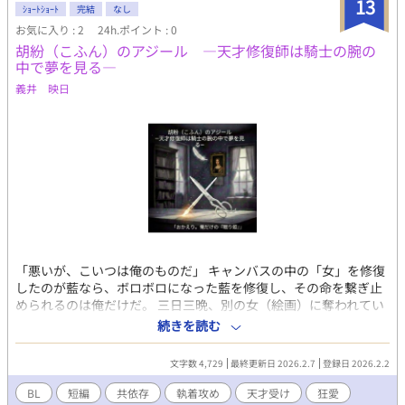
13
ｼｮｰﾄｼｮｰﾄ
完結
なし
お気に入り : 2
24h.ポイント : 0
胡紛（こふん）のアジール ―天才修復師は騎士の腕の
中で夢を見る―
義井 映日
「悪いが、こいつは俺のものだ」 ​キャンバスの中の「女」を修復
したのが藍なら、ボロボロになった藍を修復し、その命を繋ぎ止
められるのは俺だけだ。 ​三日三晩、別の女（絵画）に奪われてい
た恋人を、二度と離さないように腕の中に閉じ込める。 彼の味覚
続きを読む
も、心地よい温度も、すべて俺が教え込んだ――。 ​才能という光
に焼かれ、胡粉のように真っ白く燃え尽きた彼を、ただの「藍」
文字数 4,729
最終更新日 2026.2.7
登録日 2026.2.2
として生かせるのは、この聖域（アジール）にいる俺一人だけで
いい。 ​――「おかえり。俺だけの『眠り姫』」 カクヨム様にて、
BL
短編
共依存
執着攻め
天才受け
狂愛