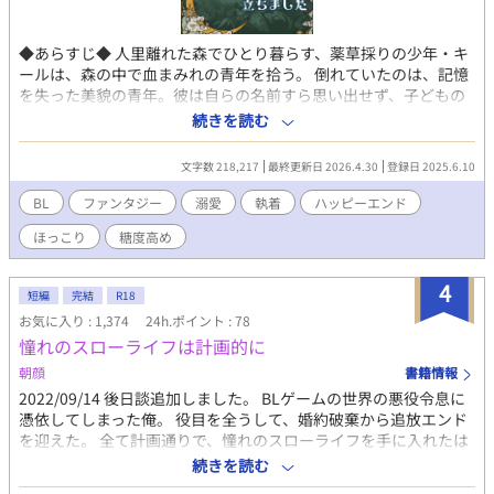
◆あらすじ◆ 人里離れた森でひとり暮らす、薬草採りの少年・キ
ールは、森の中で血まみれの青年を拾う。 倒れていたのは、記憶
を失った美貌の青年。彼は自らの名前すら思い出せず、子どもの
ように素直にキールに懐いていく。 だが、その正体は、「冷血」
続きを読む
と噂される王家の第五皇子で——!? のんびりスローライフのはず
が、気付けば一国の陰謀と秘密が渦巻く波乱の日々まっしぐら
文字数 218,217
最終更新日 2026.4.30
登録日 2025.6.10
CP【記憶喪失の皇子×薬草採りの少年】 ファンタジーBL
BL
ファンタジー
溺愛
執着
ハッピーエンド
ほっこり
糖度高め
4
短編
完結
R18
お気に入り : 1,374
24h.ポイント : 78
憧れのスローライフは計画的に
朝顔
書籍情報
2022/09/14 後日談追加しました。 BLゲームの世界の悪役令息に
憑依してしまった俺。 役目を全うして、婚約破棄から追放エンド
を迎えた。 全て計画通りで、憧れのスローライフを手に入れたは
ずだった。 誰にも邪魔されない田舎暮らしで、孤独に生きていこ
続きを読む
うとしていたが、謎の男との出会いが全てを変えていく……。 ◇