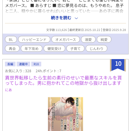
メガバース。 ■ あらすじ ■ 恋に夢見るのは、もうやめた。 息子
と二人、穏やかに暮らせればいいと思っていた――あの子に再会
するまでは。 オメガの春陽は、仕事をこなしながら４歳の息子・
続きを読む
優を育てるシングルファザー。 《身寄りがなく、優には自分しか
いない。もし自分に何かあったら――？》 そう思い、マッチング
文字数 113,626
最終更新日 2025.10.22
登録日 2025.9.28
アプリを始めるのだが、出会った男とトラブルに巻き込まれたそ
の時。春陽を助けてくれたのは、かつて心を通わせた年下の少
BL
ハッピーエンド
オメガバース
溺愛
純愛
年・湊だった。 今や大学生になった湊は、春陽の元恋人（？）
再会
年下攻め
健気受け
子育て
じんわり
の“弟”にあたるアルファ。過去の出来事がきっかけで姿を消した
春陽を、ずっと探していたという。 湊は「兄に代わって償わせて
ほしい」と告げるのだが、それはただの償いなどではなかった。
10
長編
連載中
R18
「春陽さんが好きなんだ……前から、ずっと」 傷ついた心に、ま
お気に入り : 328
24h.ポイント : 7
っすぐ差し伸べられる大きな手。 恋を諦めたシンファザΩと、一
異世界転移したら生前の素行のせいで最悪なスキルを貰
途に想いを伝えてくる年下α。どこまでも優しい純愛オメガバー
ってしまった。男に抱かれてこの地獄から抜け出します
ス。 【一途すぎる大学生α×健気なシンファザΩ】 ・ピュア×ピ
ュアな関係性（後半はずっと糖度高め） ・救済系シリアスあり、
にあ
ほのぼの・イチャラブあり、笑えてじんわりくる子育てBL。
※『★』マークがついている章は性的な描写が含まれています。
※全９話＋番外編５話（断章含む）、毎日更新予定。 掲載箇所
【エブリスタ／アルファポリス／ムーンライトノベルズ／BLove
／fujossy／pixiv】