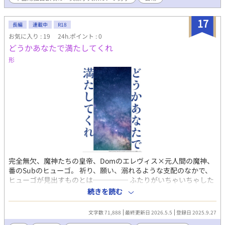
るのは、いつだって『翠』だけーー。 夏の終わり、ふたりの距離
は少しずつ近づいていく。シャッターの音に重なる鼓動。まっす
17
ぐな視線。ふと触れた指先。 玲央の写真が注目を集めるーーはず
長編
連載中
R18
だった。 だけど、大切にしていた『想い』が踏みにじられたと
お気に入り : 19
24h.ポイント : 0
き、玲央はもう、写真を撮れなくなって……。 止まったシャッタ
どうかあなたで満たしてくれ
ー。俯いたままの玲央。 そんな彼の光を、もう一度取り戻せるの
形
は、 きっと、たったひとりーー。 ※えっちな雰囲気のエピには#
がついています。 ※直接的性描写はありません。寸止めまでで
す。 まぁ、色々書きましたが、眉わんこ事件、バスケ、シャワー
シーン、修学旅行、夏休み、文化祭など、エロ×コメディの日常
系青春BLです！ 一途攻め、無自覚受け、誘い受け、じれじれ、き
ゅん、ギャップ、エモBL、部活、イベント、甘々、愛重め、溺愛
完全無欠、魔神たちの皇帝、Domのエレヴィス×元人間の魔神、
番のSubのヒューゴ。 祈り、願い、溺れるような支配のなかで、
ヒューゴが見出すものとは───── ふたりがいちゃいちゃした
り悶々としたりすれ違ったりする、糖度高めで時折シリアスな雰
続きを読む
囲気ファンタジーです。 ◇◇◇ ＊以前同様のタイトルで公開して
いたものを新しく編集したものです。以前のものを読んでくださ
文字数 71,888
最終更新日 2026.5.5
登録日 2025.9.27
っていた方はありがとうございます。 ＊メインのふたり以外にも