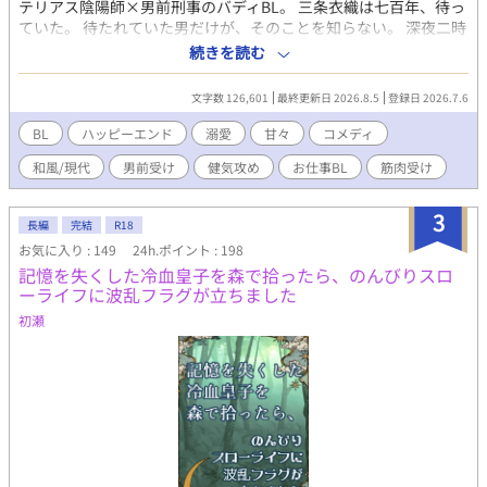
テリアス陰陽師×男前刑事のバディBL。 三条衣織は七百年、待っ
ていた。 待たれていた男だけが、そのことを知らない。 深夜二時
の玉川上水。笑って死んでいる仏さんの現場で、桃山矢太郎（三
続きを読む
十二・警視庁の刑事）は、やたらと顔のいい「お役所勤め」の男
に出会う。 男の名は三条衣織。内閣官房直轄・特殊霊異対策室
文字数 126,601
最終更新日 2026.8.5
登録日 2026.7.6
——明治に消えたはずの陰陽寮の成れの果てで、性別も年齢も問
わず万人を魅了する笑顔の持ち主。なのにその魅了が、矢太郎に
BL
ハッピーエンド
溺愛
甘々
コメディ
だけ、なぜか効かない。 「あなただけ、です」 気づけば矢太郎は
和風/現代
男前受け
健気攻め
お仕事BL
筋肉受け
対策室に出向させられ、この胡散くさい美形と相棒にされてい
た。水に呼ばれる事件、フリマアプリの縁切り護符、真夜中の儀
式。東京の底でなにかが動き出している。事件現場に必ず転がっ
3
長編
完結
R18
ている、季節外れの赤い実とともに。 衣織は勝手に合鍵で上がり
お気に入り : 149
24h.ポイント : 198
込んで飯を作るし、距離は近いし、セクハラ発言も平常運転だ。
記憶を失くした冷血皇子を森で拾ったら、のんびりスロ
なのに肝心なことはなにも言わない。なんで初対面で俺の名前を
ーライフに波乱フラグが立ちました
知っていた。なんでお前は、たまに泣きそうな顔で俺を見る。 七
百年ぶんの答え合わせが、いま始まる。 ※現代東京を舞台にした
初瀬
陰陽道×警察バディもの。基調はシリアス、掛け合いは軽快。七
百年一途の執着攻め（人外）×フラット受け（刑事）のスロー
甘、中盤以降に糖度高めの性描写あり。ハッピーエンドです。全
42話・完結済み、毎日更新。 ※ムーンライトノベルズ・アルファ
ポリス・Nolaノベルに同時掲載しています。