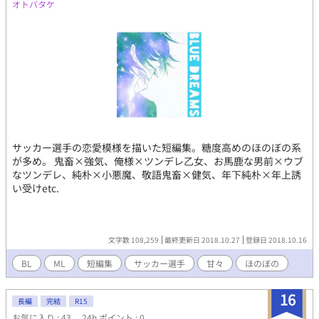
オトバタケ
サッカー選手の恋愛模様を描いた短編集。糖度高めのほのぼの系
が多め。 鬼畜×強気、俺様×ツンデレ乙女、お馬鹿な男前×ウブ
なツンデレ、純朴×小悪魔、敬語鬼畜×健気、年下純朴×年上誘
い受けetc.
文字数 108,259
最終更新日 2018.10.27
登録日 2018.10.16
BL
ML
短編集
サッカー選手
甘々
ほのぼの
16
長編
完結
R15
お気に入り : 43
24h.ポイント : 0