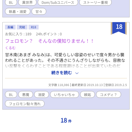
結構出張ります。 ＊Dom/Subユニバースの設定をお借りしていま
BL
異世界
Dom/Subユニバース
ストーリー重視
す。 ＊何でも許せる方向け。受けにメロついているスパダリ攻め
執着・溺愛
甘々
と、元気なように見えてメンタルが弱い美人受けの話です。あま
りにメロついてるがゆえに致すまでが長い。 ＊えっちなことをし
ている回には※をつけています。 ＊不定期に更新しています。 ＊
18
長編
完結
R18
いいね、しおり、お気に入り、感想等励みになっております。あ
お気に入り : 189
24h.ポイント : 0
りがとうございます。
フェロモン？ そんなの僕知りません！！
くるむ
甘木南(あまぎ みなみ)は、可愛らしい容姿のせいで度々男から襲
われることがあった。 その不遇さにうんざりしながらも、容赦な
い反撃をくらわすことである程度避けることが出来ていたのだ
が……。 学校帰りに暗い公園に連れこまれ、あわやというところ
続きを読む
でやたらと綺麗な男に助けられることに。感謝して礼を言う南に
男は謝礼をよこせと言い、無理やり南の唇を奪ってしまった。 そ
文字数 118,086
最終更新日 2019.10.13
登録日 2019.2.5
して男は、南の傍に何度も出没するようになる。 男の正体は、ロ
ベールです。(『きみと運命の糸で繋がっている』に出ていた悪魔
BL
悪魔
溺愛
いちゃいちゃ
嫉妬
コメディ？
です) 藤に失恋？してだいぶ時間を経た後、南との本気の恋に陥り
フェロモン駄々洩れ
ます。 多分、糖度高めかも。
18
件