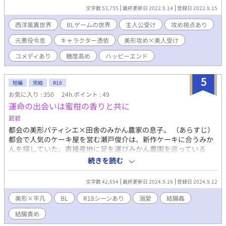
ハッピーエンドを迎えた世界で、悪役令息だった主人公のその後
文字数 53,755
最終更新日 2022.9.14
登録日 2022.8.15
のお話。 ◇謎のイケメン神父様×恋に後ろ向きな元悪役令息 ◇他
サイトで投稿あり。
西洋風異世界
BLゲームの世界
主人公受け
攻め視点あり
元悪役令息
キャラクター憑依
美形攻め×美人受け
コメディあり
糖度高め
ハッピーエンド
5
短編
完結
R18
お気に入り : 350
24h.ポイント : 49
運命の出会いは蜜柑の香りと共に
碧碧
都会の美形パティシエ×田舎のみかん農家の息子。 （あらすじ）
都会で人気のケーキ屋を営む瀬戸俊介は、新作ケーキに合うみか
んを探していた。直接産地に足を運びみかん農園を巡っている
と、そこで働く橘橙矢と出会う。橘の作るみかんは瀬戸の求めて
続きを読む
いたものそのものだったうえ、ゲイである瀬戸にとって橘自身も
ドストライクだった。２つの運命的な出会いに瀬戸は舞い上が
文字数 42,654
最終更新日 2024.9.16
登録日 2024.9.12
り、思わず勢いで告白してしまう。 （R18シーンについて） ２話
以降、予告なく18禁シーンが入ります。内容は自慰、兜合わせ、
美形×平凡
BL
R18シーンあり
溺愛
結腸姦
フェラ、結腸姦、中出し等。糖度高め（当社比）です。閲覧ご注
結腸責め
意ください。