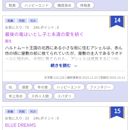
他の作品も投稿していますので、気に入ってくださったら覗いて
耽美
ハッピーエンド
糖度高め
体格差
みてください！ https://kakuyomu.jp/users/zkai_25sho6_03390
14
長編
完結
R18
お気に入り : 70
24h.ポイント : 0
最後の竜はいとし子と永遠の愛を紡ぐ
園生
ハルトムート王国の北西にある小さな街に住むアシェルは、赤ん
坊の頃に屋敷の前に捨てられていたが、屋敷の主人であるラオド
ールに拾われ、大切に育てられた。 アシェルは成長するにつれ
て、ラオドールへの気持ちが特別なものだと気付く。 そして気ま
続きを読む
ずさから、ラオドールから距離を置くようになるが――。 実は
世界の最後の生き残りの『竜』であるラオドールと、ラオドール
文字数 110,226
最終更新日 2025.11.23
登録日 2025.10.11
に育てられたひみつの子、アシェルの話です。 年の差、溺愛、フ
ァンタジー。糖度高めの甘々ハピエンです。全10万文字くらいで
BL
溺愛
年の差
ハッピーエンド
ファンタジー
す。 ★R18シーンには※を付けています。
年上攻め
人外×人間
スパダリ
15
長編
完結
R18
お気に入り : 33
24h.ポイント : 0
BLUE DREAMS