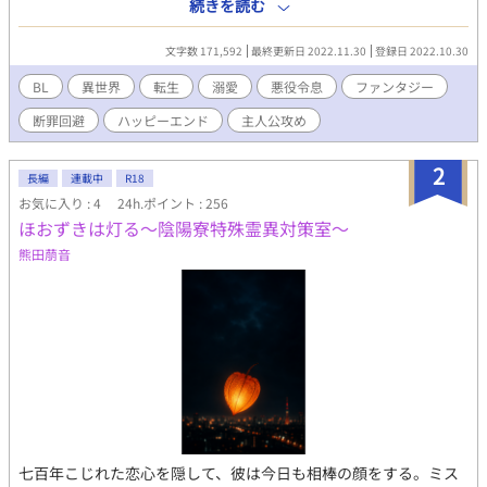
を邪魔する悪役として断罪され、ウィリアムは悲惨な結末を迎え
続きを読む
る。ところが、断罪ルートを回避するためにゲームとは違う行動
を重ねるうちに、エドワードに惹かれていく自分に気付く。それ
文字数 171,592
最終更新日 2022.11.30
登録日 2022.10.30
に、なんとエドワードも俺を特別な存在だと思ってくれているよ
うで…！？そんな期待に胸を高鳴らせていた俺だったが、ヒロイ
BL
異世界
転生
溺愛
悪役令息
ファンタジー
ン・セシリアの乱入で俺たちの恋は予期せぬ大波乱の予感！？ 黒
断罪回避
ハッピーエンド
主人公攻め
髪垂れ目・ゆるふわ系のフェロモンあふれる無自覚スパダリな超
絶美形の悪役令息(？)と、金髪碧眼・全てが完璧だけど裏で死ぬ
ほど努力してる美人系の王子様(攻略対象)が織りなす、切なくも
2
長編
連載中
R18
甘く幸せな恋の物語。 ※主人公が攻めです。王子様(受け)を溺愛
お気に入り : 4
24h.ポイント : 256
します。攻めも受けもお互いに一途。糖度高め。 ※えろは後半に
ほおずきは灯る〜陰陽寮特殊霊異対策室〜
集中してます。キスやえっちなど、いちゃいちゃメインの話には
タイトルの後に♡がつきます。
熊田萠音
七百年こじれた恋心を隠して、彼は今日も相棒の顔をする。ミス