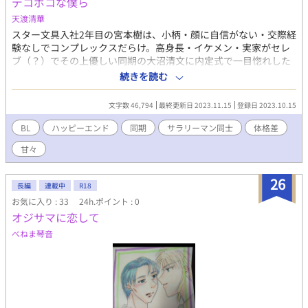
デコボコな僕ら
天渡清華
スター文具入社2年目の宮本樹は、小柄・顔に自信がない・交際経
験なしでコンプレックスだらけ。高身長・イケメン・実家がセレ
ブ（？）でその上優しい同期の大沼清文に内定式で一目惚れした
が、コンプレックスゆえに仲のいい同期以上になれずにいた。 そ
続きを読む
んな2人がグズグズしながらもくっつくまでのお話です。
文字数 46,794
最終更新日 2023.11.15
登録日 2023.10.15
BL
ハッピーエンド
同期
サラリーマン同士
体格差
甘々
26
長編
連載中
R18
お気に入り : 33
24h.ポイント : 0
オジサマに恋して
べねま琴音