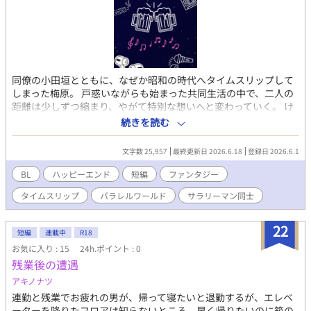
同僚の小田垣とともに、なぜか昭和の時代へタイムスリップして
しまった梅原。 戸惑いながらも始まった共同生活の中で、二人の
距離は少しずつ縮まり、やがて特別な想いへと変わっていく。 け
れど現代へ戻った途端、その関係はなかったことに？！ じれった
続きを読む
くて甘い、再会の恋物語！ 梅原智史…23歳。童顔が悩み。 小田垣
慎吾…24歳。お調子者の営業。
文字数 25,957
最終更新日 2026.6.18
登録日 2026.6.1
BL
ハッピーエンド
短編
ファンタジー
タイムスリップ
パラレルワールド
サラリーマン同士
22
短編
連載中
R18
お気に入り : 15
24h.ポイント : 0
残業後の遭遇
アキノナツ
連勤と残業でお疲れの男が、帰って寝たいと退勤するが、エレベ
ーターを降りたフロアは知らないところ。早く帰りたいのに箱の