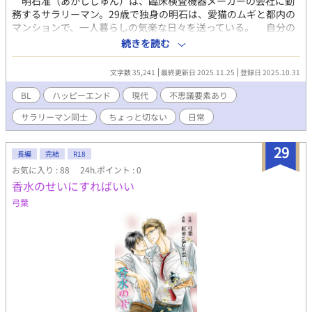
明石准（あかしじゅん）は、臨床検査機器メーカーの会社に勤
務するサラリーマン。29歳で独身の明石は、愛猫のムギと都内の
マンションで、一人暮らしの気楽な日々を送っている。 自分の
ことを平々凡々な人間だと自負している明石にも、一つだけマイ
続きを読む
ノリティな面があった。それは恋愛対象が男だということだ。今
は会社の同期である七尾雄大（ななおゆうだい）に入社当時から
文字数 35,241
最終更新日 2025.11.25
登録日 2025.10.31
長い片思いをしている。 ある日、自宅で一人晩酌を始めた明
石。ところが酔い過ぎて途中から記憶が飛び、気がつくと朝にな
BL
ハッピーエンド
現代
不思議要素あり
っていた。翌日身に覚えのない荷物が届く。不思議に思いながら
サラリーマン同士
ちょっと切ない
日常
も荷物を開けてみると。 そこには、七尾にそっくりな人形が収
まっていた。 最初は渋々と人形を引き取った明石だったが、本
物の七尾とでは叶えられない欲望を満たしてくれる人形との生活
29
長編
完結
R18
に段々とのめり込んでいき――。 想い人と生写しの人形を通し
お気に入り : 88
24h.ポイント : 0
て、本当の自分の気持ちに向き合うちょっと不思議なラブストー
香水のせいにすればいい
リー。 ★ イケメンサラリーマン×平凡サラリーマンです。ハッ
ピーエンドです。 ★ 絡みが作中に発生いたします。 ★ 別ジャ
弓葉
ンルで書いたものをオリジナルに書き直しました。 ★ 作者は絵
心がないので表紙はChatGPTにお願いしました（執筆にAIは一切
使用していません）。