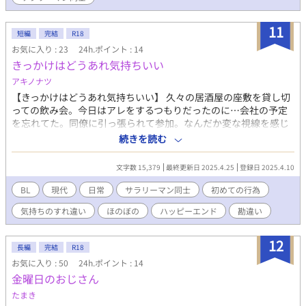
11
短編
完結
R18
お気に入り : 23
24h.ポイント : 14
きっかけはどうあれ気持ちいい
アキノナツ
【きっかけはどうあれ気持ちいい】 久々の居酒屋の座敷を貸し切
っての飲み会。今日はアレをするつもりだったのに…会社の予定
を忘れてた。同僚に引っ張られて参加。なんだか変な視線を感じ
るが、大丈夫さ、バレてない。 酔いが回ったオレは、どうやらラ
続きを読む
ブホテルにいるようです…。 【きっかけはどうあれこの気持ちに
間違いはない】 攻め視点の話。 攻めが、恋焦がれてた彼との出会
文字数 15,379
最終更新日 2025.4.25
登録日 2025.4.10
いから恋人になるまでのお話です。 リーマン同士のお話です。
R18です。 R18のはタイトル後ろに ※ を付けますので、後方
BL
現代
日常
サラリーマン同士
初めての行為
にご注意下さい。 暫く養生してて、復帰で書いた作品なので、ち
気持ちのすれ違い
ほのぼの
ハッピーエンド
勘違い
ょっとぼんやりですが、自分は楽しく書けました。楽しんでくれ
ると嬉しいです。 『春短編2025』参加作品【テーマ：ふたりのす
れ違い】
12
長編
完結
R18
お気に入り : 50
24h.ポイント : 14
金曜日のおじさん
たまき