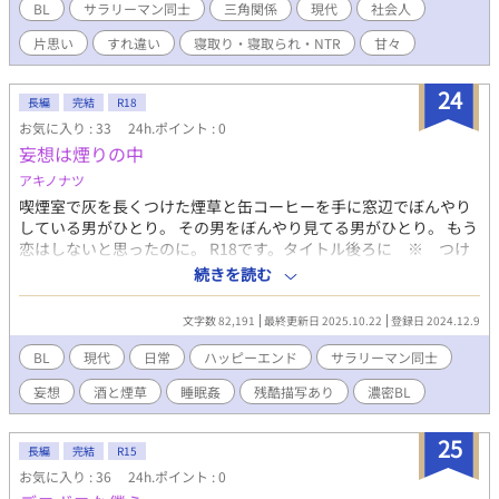
BL
サラリーマン同士
三角関係
現代
社会人
片思い
すれ違い
寝取り・寝取られ・NTR
甘々
24
長編
完結
R18
お気に入り : 33
24h.ポイント : 0
妄想は煙りの中
アキノナツ
喫煙室で灰を長くつけた煙草と缶コーヒーを手に窓辺でぼんやり
している男がひとり。 その男をぼんやり見てる男がひとり。 もう
恋はしないと思ったのに。 R18です。タイトル後ろに ※ つけ
ます。背後にご注意下さい。 ストーカー的な何やら、寝てるとこ
続きを読む
ろとか、変態臭がするとか、色々ありますが、ハッピーエンドな
んで、その辺りはさらっとよろしくです。 １話目(三分割されてま
文字数 82,191
最終更新日 2025.10.22
登録日 2024.12.9
す)は長めの短編です。これを本編にして２話目から2000文字以下
の短いお話または連作が続いてます。 『完結』になってますが、
BL
現代
日常
ハッピーエンド
サラリーマン同士
たま〜に『連載中』になってる時は、追加されるかもです(￣▽
妄想
酒と煙草
睡眠姦
残酷描写あり
濃密BL
￣;) なんでもありの人向けでよろしくお願いします。
25
長編
完結
R15
お気に入り : 36
24h.ポイント : 0