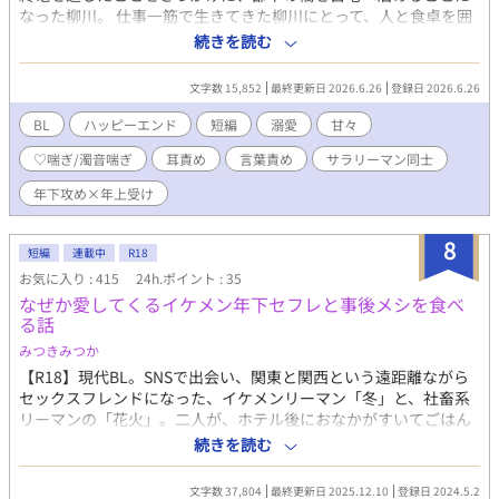
なった柳川。 仕事一筋で生きてきた柳川にとって、人と食卓を囲
むことも、誰かが帰りを待っていることも久しぶりだった。 料理
続きを読む
上手で気遣い上手な橘は、少しずつ柳川の日常へ入り込んでい
く。 ランチの写真を送り合う昼休み。 疲れて帰れば用意されてい
文字数 15,852
最終更新日 2026.6.26
登録日 2026.6.26
る夕飯。 休日の朝に漂うコーヒーの香り。 最初はただの上司と部
下だったはずなのに、気づけば橘は柳川にとって当たり前の存在
BL
ハッピーエンド
短編
溺愛
甘々
になっていた。 けれど橘の優しさは、ただのお世話好きでは終わ
♡喘ぎ/濁音喘ぎ
耳責め
言葉責め
サラリーマン同士
らずに……。
年下攻め×年上受け
8
短編
連載中
R18
お気に入り : 415
24h.ポイント : 35
なぜか愛してくるイケメン年下セフレと事後メシを食べ
る話
みつきみつか
【R18】現代BL。SNSで出会い、関東と関西という遠距離ながら
セックスフレンドになった、イケメンリーマン「冬」と、社畜系
リーマンの「花火」。二人が、ホテル後におなかがすいてごはん
を食べたりする話。 現代BL。サラリーマン同士。ラブコメ。 年
続きを読む
下敬語甘えん坊気味の攻✕年上社畜卑屈こじらせ受。 R18は
（※）をつけます。 ごはんはＢ級グルメ寄り。 三万字程度の中編
文字数 37,804
最終更新日 2025.12.10
登録日 2024.5.2