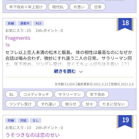
年下攻め×年上受け
現代BL
片思い
日常
18
長編
連載中
R18
お気に入り : 25
24h.ポイント : 0
Fragments
TK
セフレ以上恋人未満の松木と飯島。 体の相性は最高なのになぜか
会話は嚙み合わず、微妙にすれ違う二人の日常。 サラリーマン同
士、年下攻め、ツンデレ受け。 甘くてちょっぴりほろ苦い（？）
大人の恋愛ライトコメディ。 それぞれの視点から交互に話が進み
続きを読む
ます。
文字数 53,804
最終更新日 2021.5.23
登録日 2021.2.8
BL
コメディタッチ
サラリーマン
年下攻め
ツンデレ受け
すれ違い
拗らせ
甘々
たまに切ない
19
短編
完結
なし
お気に入り : 13
24h.ポイント : 0
うそつきなのは恋のせい