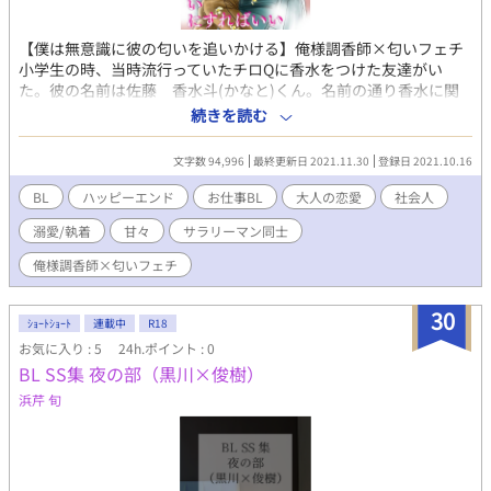
【僕は無意識に彼の匂いを追いかける】俺様調香師×匂いフェチ
小学生の時、当時流行っていたチロQに香水をつけた友達がい
た。彼の名前は佐藤 香水斗(かなと)くん。名前の通り香水に関
わる調香師になって、僕と再会を果たした。 『お前に似合う香水
続きを読む
を俺が作ってやるよ』その一言から僕と香水斗くんの関係が始ま
った。 仕事に勤しむタッグの間に恋が芽生える物語になるお仕事
文字数 94,996
最終更新日 2021.11.30
登録日 2021.10.16
BL。社会人を主人公とした現代恋愛物語です。 表紙は紅様
(@xdkzw48)に描いていただきました。 密着度がたまらなく好き
BL
ハッピーエンド
お仕事BL
大人の恋愛
社会人
です。
溺愛/執着
甘々
サラリーマン同士
俺様調香師×匂いフェチ
30
ｼｮｰﾄｼｮｰﾄ
連載中
R18
お気に入り : 5
24h.ポイント : 0
BL SS集 夜の部（黒川×俊樹）
浜芹 旬