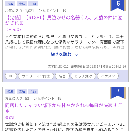
6
長編
完結
R18
お気に入り : 1,021
24h.ポイント : 49
【完結】【R18BL】男泣かせの名器くん、犬猿の仲に泣
かされる
ちゃっぷす
大企業本社に勤める月見里 斗真（やまなし とうま）は、二十
八歳にして課長代理になった優秀なサラリーマン。 真面目で部下
に優しいと評判の彼には、誰にも言えない秘密があった。 それは
毎週金曜日の夜、ゲイ向けマッチングアプリで出会った男性と一
続きを読む
回限りのワンナイトを楽しんでいることだ。 しかし、ある日マッ
チングした相手が、なんと同僚であり犬猿の仲である小鳥遊 弦
文字数 180,012
最終更新日 2025.8.17
登録日 2024.6.16
（たかなし ゆずる）だった……！ 最大の秘密を握った小鳥遊
は、逃げようとする月見里をホテルに連れ込み――!? ※ご注意く
BL
サラリーマン同士
名器
ビッチ受け
イケメン
ださい※ ※主人公貞操観念皆無※ （小声） 月見里弟×月見里の
お話→番外編作品『月見里弟の秘めごと』
7
短編
完結
R18
お気に入り : 53
24h.ポイント : 49
同居したチャラい部下から甘やかされる毎日が快適すぎ
る
長谷川
世話焼き執着部下×流され鈍感上司の生活浸食ハッピーエンドBL
終電を逃したことをきっかけに、部下の橘を自宅へ泊めることに