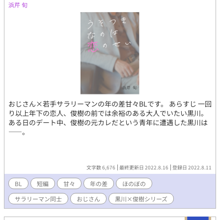
浜芹 旬
おじさん×若手サラリーマンの年の差甘々BLです。 あらすじ 一回
り以上年下の恋人、俊樹の前では余裕のある大人でいたい黒川。
ある日のデート中、俊樹の元カレだという青年に遭遇した黒川は
――。
文字数 6,676
最終更新日 2022.8.16
登録日 2022.8.11
BL
短編
甘々
年の差
ほのぼの
サラリーマン同士
おじさん
黒川×俊樹シリーズ