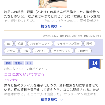
片思いの相手、戸開（とあけ）の奥さんが不倫をした。離婚待っ
たなしの状況。 だが俺は今までと同じように『友達』という立場
でい続けるつもりだ。 ……そのつもりだったのに、同性愛者だと
気づかれてから、戸開の様子がおかしくなってきて……。 元同級
続きを読む
生・社会人同士・ケンカップル 戸開（ノンケ）×岩屋（ゲイ・メ
ガネ男子） 前編・後編の二部からなります。約11,000文字
文字数 11,425
最終更新日 2024.9.9
登録日 2024.9.9
BL
短編
ハッピーエンド
サラリーマン同士
現代
社会人
日常
バツイチ
ケンカップル
元同級生
14
長編
連載中
R18
お気に入り : 13
24h.ポイント : 7
ココに居ていいですか？
アキノナツ
黙々と棚のファイルを電子化しつつ、資料検索をAIに学習させて
いる。棚の資料を電子化して終えたら、ココは閉鎖される。ただ
の書庫になる。そこで二人は出会った。 サラリーマン同士のお
話。ノンケ同士のゆる〜いBLです。 BLになるとは思うんですが、
続きを読む
いつもの思いつきです。お仕事の設定もゆる〜くお願いします。