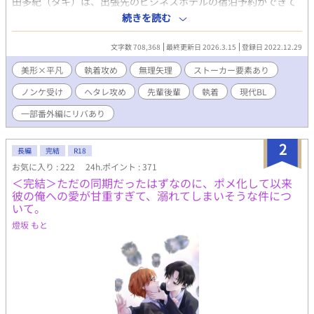
田多紀（タキ）は、出張先のビジネスホテルの宿泊予約ができて
おらず、泊まる場所がなく困っていた。 それをＳＮＳで呟いたと
続きを読む
ころ、高校時代の二学年上の先輩で、今でも仲の良い小野寺和臣
（カズ）から連絡が入る。 仕事で近くにいるというカズと合流
文字数 708,368
最終更新日 2026.3.15
登録日 2022.12.29
し、ホテルの同じ部屋に泊まらせてもらうタキだったが、カズの
様子はいつもと違っていて……。 真夜中。寝ぼけているカズから
美形×平凡
執着攻め
無理矢理
ストーカー要素あり
口づけられて困惑するタキに、カズは言う。 「わかってる。わか
ノンケ受け
ヘタレ攻め
先輩後輩
執着
現代BL
ってて、やってる。多紀くん。何も間違いじゃない」 ヘタレでス
トーカー気味の、受を好きすぎる攻による、ノンケ受への強制性
一部番外編にリバあり
交もの。 痛い系ではないですが、導入は強姦です。性描写等は※
をつけますが、全体的にR18。 エロ描写の練習がてら。一人称。
2
明るいラブコメ路線。ハッピーエンドです。 各章の最終話には*
長編
完結
R18
をつけます。 現代BL / 執着攻 / 片想い / ストーカー / イケメン攻
お気に入り : 222
24h.ポイント : 371
/ ハイスペ攻 / ヘタレ攻 / サラリーマン同士 / 平凡受 / ノンケ受 / ち
＜完結＞ただの同期だったはずなのに、ポメ化して以来
ょっとアホの子 / 無理矢理 / アナル / 開発 / 浣腸 / 強制性交 / 言葉
彼の俺への愛が甘重すぎて、溺れてしまいそうな件につ
責め / 淫語 / アナル舐め / 中出し / 玩具 / アナルプラグ / スパンキ
いて。
ング / 拘束 / 首輪 / フェラ（攻→受、受→攻） / ６９ / オノマトペ /
燈坂 もと
快楽堕ち / ドライオーガズム / 尿道責め / 一部番外編にリバあり /
◆登場人物（第一部第一話時点） 相田多紀 …受、24歳、
167cm、平凡、高卒営業 小野寺和臣…攻、27歳、185cm、イケ
メン、難関私大卒商社総合職 ※完結しました。番外編は不定期更
新です。※