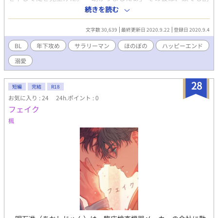
られたのかと思うほどスプラッタに血を流してニカッと笑ったの
続きを読む
だ。 【 絋輔×祐樹 】 イケメンで仕事もできる男、絋輔が、
フェロモンダダ漏れで天然の祐樹にハマっていく話。サラリーマ
文字数 30,639
最終更新日 2020.9.22
登録日 2020.9.4
ン同士のほのぼの恋愛。冒頭に流血表現あり。鳥がたくさん出て
きますので苦手な方はご注意ください。レイプ（未遂）表現があ
BL
年下攻め
サラリーマン
ほのぼの
ハッピーエンド
ります。Ｒ１８にはタイトルに※マークを付けます。 短めの連載
溺愛
で毎週金曜日更新予定。この作品は小説家になろうにも掲載して
います。
28
短編
完結
R18
お気に入り : 24
24h.ポイント : 0
フェイク
楓