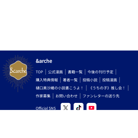
&arche
TOP
公式漫画
書籍一覧
今後の刊行予定
購入特典情報
著者一覧
投稿小説
投稿漫画
樋口美沙緒の小説書こうよ！
《うちの子》推し会！
作家募集
お問い合わせ
ファンレターの送り先
Official SNS
Copyright (C) 2000-2026 AlphaPolis Co.,Ltd. All Rights Reserved.