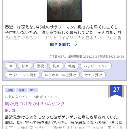
奏惣一は冴えない45歳のサラリーマン。奥さんを早くに亡くし、
子供もいないため、独り身で寂しく暮らしていた。そんな折、社
長の息子であるフリードリヒ（イギリス人と日本人ハーフ）に告
白される。 「体だけの、楽しい関係を教えてあげますよ」フリー
続きを読む
ドリヒはそんなことを言ってきた。 奏は愛情のない関係など知ら
なかったのに、フリードリヒに開発され、やがて自らフリードリ
文字数 6,371
最終更新日 2019.11.2
登録日 2019.10.29
ヒを求め始める。 そんなとき、接待（枕営業）をしてくれないか
と、社長にもちかけられるが……。
BL
甘々
溺愛
拘束
執着
ハッピーエンド
サラリーマン同士
年下攻め×年上受け
オヤジ受け
27
長編
完結
R18
お気に入り : 31
24h.ポイント : 0
鳩が見つけたかわいいピンク
把ナコ
最近見かけるようになった彼がゲシゲシと烏に攻撃されていた。
俺は、駆け寄って烏を追い払った。 烏が居なくなった後、彼は腕
を下して俺を見上げた。 「助かりましたぁ」 その彼は、頭でも割