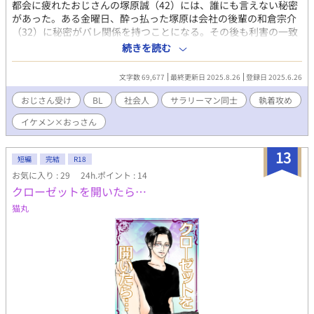
都会に疲れたおじさんの塚原誠（42）には、誰にも言えない秘密
があった。ある金曜日、酔っ払った塚原は会社の後輩の和倉宗介
（32）に秘密がバレ関係を持つことになる。その後も利害の一致
から金曜日に約束を交わした2人だが、塚原はやがてその金曜日を
続きを読む
支えに生きていくようになる…。執着変態スパダリ（？）×くた
びれたバツイチおじさんのBL。緊縛等のSM表現あり
文字数 69,677
最終更新日 2025.8.26
登録日 2025.6.26
おじさん受け
BL
社会人
サラリーマン同士
執着攻め
イケメン×おっさん
13
短編
完結
R18
お気に入り : 29
24h.ポイント : 14
クローゼットを開いたら…
猫丸