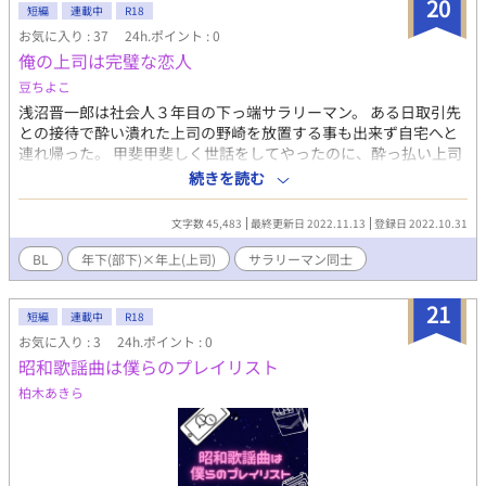
20
短編
連載中
R18
お気に入り : 37
24h.ポイント : 0
俺の上司は完璧な恋人
豆ちよこ
浅沼晋一郎は社会人３年目の下っ端サラリーマン。 ある日取引先
との接待で酔い潰れた上司の野崎を放置する事も出来ず自宅へと
連れ帰った。 甲斐甲斐しく世話をしてやったのに、酔っ払い上司
にいきなり「好きだ」と押し倒されキスをされた！？ 真面目を絵
続きを読む
に描いたような堅物上司の意外な一面を垣間見て浅沼は戸惑う
が、翌朝目覚めた野崎は何も覚えていないと言って何事もなかっ
文字数 45,483
最終更新日 2022.11.13
登録日 2022.10.31
たように帰ってしまう。 その日から、浅沼は野崎が気になって仕
方がない。日々観察し、知らなかったギャップに次第に気持ちは
BL
年下(部下)×年上(上司)
サラリーマン同士
傾いて……。 猪突猛進型の大型ワンコ部下 ✕ 生活能力皆無な
堅物上司
21
短編
連載中
R18
お気に入り : 3
24h.ポイント : 0
昭和歌謡曲は僕らのプレイリスト
柏木あきら