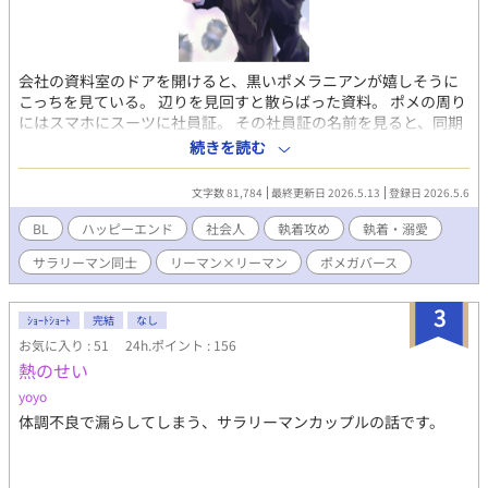
会社の資料室のドアを開けると、黒いポメラニアンが嬉しそうに
こっちを見ている。 辺りを見回すと散らばった資料。 ポメの周り
にはスマホにスーツに社員証。 その社員証の名前を見ると、同期
で営業エースの『犬神 新(イヌカミ アラタ)』の名前。 「お前…犬
続きを読む
神なのか…っ？！」 「わんっ！」 甘重い愛情を抱えながら、気持
ちを伝えられず ポメ化してしまう営業部エース ×
文字数 81,784
最終更新日 2026.5.13
登録日 2026.5.6
本当の恋愛をしたことがなく 自分に自信がない、平凡な営業部事
務 「と、取り敢えず落ち着け…？！ちょ、ま…っ！」 「待てな
BL
ハッピーエンド
社会人
執着攻め
執着・溺愛
い…ずっと、お前と…こうしたかった…！」 ポメ化と身体の関係
サラリーマン同士
リーマン×リーマン
ポメガバース
から始まる 不器用なふたりのラブストーリーです。 ◇ ・お気に入
り登録💖 ・いいね❤️・エール📣での応援 ・感想💬✨投稿 し
てもらえると嬉しいです！ 燈坂が小躍りして大喜びします😭✨
3
ｼｮｰﾄｼｮｰﾄ
完結
なし
よろしくお願いします🙇‍♀️ ⚠️タイトル横に『＊』マークが付いて
お気に入り : 51
24h.ポイント : 156
るお話はR18になります。ご注意ください。 表紙はあもうさこさ
熱のせい
んに描いていただきました☺️♡
yoyo
体調不良で漏らしてしまう、サラリーマンカップルの話です。