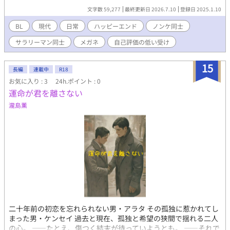
R18のはタイトル後ろに ※ を付けますので、後方にご注意下
文字数 59,277
最終更新日 2026.7.10
登録日 2025.1.10
さい。
BL
現代
日常
ハッピーエンド
ノンケ同士
サラリーマン同士
メガネ
自己評価の低い受け
15
長編
連載中
R18
お気に入り : 3
24h.ポイント : 0
運命が君を離さない
瀧島薫
二十年前の初恋を忘れられない男・アラタ その孤独に惹かれてし
まった男・ケンセイ 過去と現在、孤独と希望の狭間で揺れる二人
の心。 ——たとえ、傷つく結末が待っていようとも。 ——それで