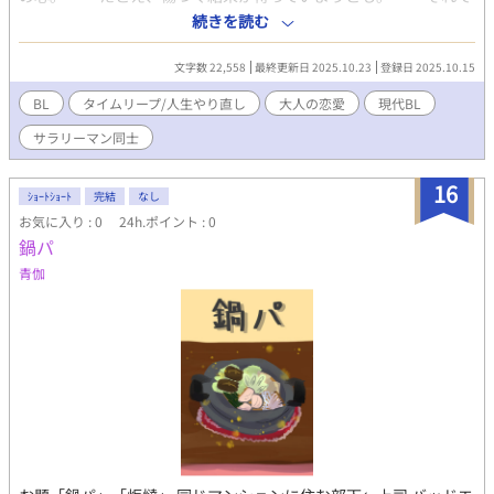
も、この人を愛したい。 忘れらない恋に囚われた男と、叶わない
続きを読む
恋を抱いた男の物語。
文字数 22,558
最終更新日 2025.10.23
登録日 2025.10.15
BL
タイムリープ/人生やり直し
大人の恋愛
現代BL
サラリーマン同士
16
ｼｮｰﾄｼｮｰﾄ
完結
なし
お気に入り : 0
24h.ポイント : 0
鍋パ
青伽