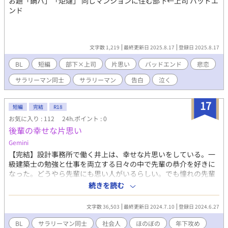
お題「鍋パ」「炬燵」 同じマンションに住む部下←上司 バッドエ
ンド
文字数 1,219
最終更新日 2025.8.17
登録日 2025.8.17
BL
短編
部下×上司
片思い
バッドエンド
悲恋
サラリーマン同士
サラリーマン
告白
泣く
17
短編
完結
R18
お気に入り : 112
24h.ポイント : 0
後輩の幸せな片思い
Gemini
【完結】設計事務所で働く井上は、幸せな片思いをしている。一
級建築士の勉強と仕事を両立する日々の中で先輩の恭介を好きに
なった。どうやら先輩にも思い人がいるらしい。でも憧れの先輩
と毎日仕事ができればそれでいい。……と思っていたのにいざ先
続きを読む
輩の思い人が現れて心は乱れまくった。
文字数 36,503
最終更新日 2024.7.10
登録日 2024.6.27
BL
サラリーマン同士
社会人
ほのぼの
年下攻め