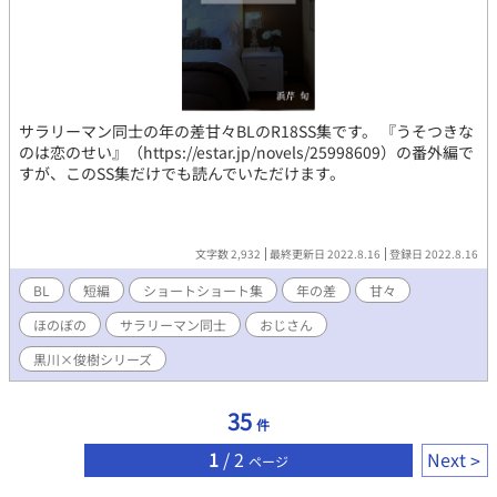
サラリーマン同士の年の差甘々BLのR18SS集です。 『うそつきな
のは恋のせい』（https://estar.jp/novels/25998609）の番外編で
すが、このSS集だけでも読んでいただけます。
文字数 2,932
最終更新日 2022.8.16
登録日 2022.8.16
BL
短編
ショートショート集
年の差
甘々
ほのぼの
サラリーマン同士
おじさん
黒川×俊樹シリーズ
35
件
1
/ 2
Next
ページ