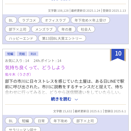
ろうとしたのだが。さすがに寒空の下、見なかったことにして立
ち去ることはできなかった。美浜を起こし、コーヒーでも飲ませ
文字数 108,128
最終更新日 2025.1.24
登録日 2025.1.13
て終わりにしようとした一ノ瀬に、美浜は思いも寄らないことを
言い出して──。 サラリーマン同士のラブコメディです。 ◎BLの
BL
ラブコメ
オフィスラブ
年下攻め×年上受け
性的描写がありますので、苦手な方はご注意ください ＊ 性的
部下×上司
メンズラブ
年の差
社会人
描写 ＊＊＊ 性行為の描写 大人だからこその焦れったい恋愛模
様、是非ご覧ください。 年下敬語攻め、一人称「私」受けが好き
ハッピーエンド
第13回BL大賞エントリー
な方にも、楽しんでいただけると幸いです。 表紙素材は
abdulgalaxia様 よりお借りしています。
10
短編
完結
R18
お気に入り : 14
24h.ポイント : 14
気持ち良くって、どうしよう
佑々木（うさぎ）
部下の市川に日々ストレスを感じていた土屋は、ある日LINEで駅
前に呼び出された。市川に説教をするチャンスだと捉えて、待ち
合わせに行ってみると、どうやら送信間違いをしていたらしい。
しかも、送った相手は市川のセフレだったという。初めて市川の
続きを読む
プライベートを垣間見て、キスもろくにしたことがない土屋は焦
る。 そして、土屋の恋愛事情を知った市川は、驚きの行動に出
文字数 15,632
最終更新日 2025.6.1
登録日 2025.6.1
た。 入社したての部下×主任のラブストーリーです。
BL
短編
日常
年下攻め
部下×上司
サラリーマン同士