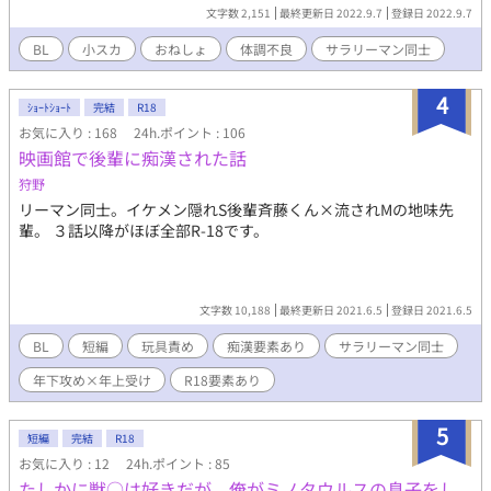
文字数 2,151
最終更新日 2022.9.7
登録日 2022.9.7
BL
小スカ
おねしょ
体調不良
サラリーマン同士
4
ｼｮｰﾄｼｮｰﾄ
完結
R18
お気に入り : 168
24h.ポイント : 106
映画館で後輩に痴漢された話
狩野
リーマン同士。イケメン隠れS後輩斉藤くん×流されMの地味先
輩。 ３話以降がほぼ全部R-18です。
文字数 10,188
最終更新日 2021.6.5
登録日 2021.6.5
BL
短編
玩具責め
痴漢要素あり
サラリーマン同士
年下攻め×年上受け
R18要素あり
5
短編
完結
R18
お気に入り : 12
24h.ポイント : 85
たしかに獣○は好きだが、俺がミノタウルスの息子をし