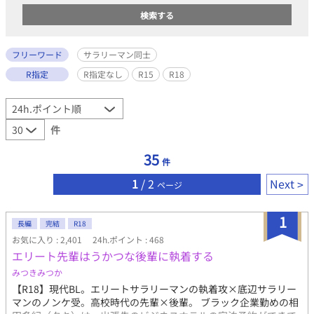
フリーワード
サラリーマン同士
R指定
R指定なし
R15
R18
件
35
件
1
/ 2
Next
ページ
1
長編
完結
R18
お気に入り : 2,401
24h.ポイント : 468
エリート先輩はうかつな後輩に執着する
みつきみつか
【R18】現代BL。エリートサラリーマンの執着攻×底辺サラリー
マンのノンケ受。高校時代の先輩×後輩。 ブラック企業勤めの相