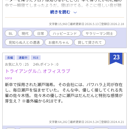
中で一瞬寝てしまったようだ。寝ぼけてる。そこに怪しい音が聴
こえてきて…。 これはホラーではありません。エロです！ R18で
続きを読む
す。 単発プレイの短編。いつもの思いつきでございます(￣▽￣;)
ゆる〜く楽しんでくださると嬉しいです。 後方にご注意でよろし
文字数 15,960
最終更新日 2026.5.13
登録日 2026.2.18
くお願いします。 追記： 連載する事にしました。 とは言え、突発
でやり捨て系ぽいエロが書きたくなったらですが(￣▽￣;) 『連載
BL
現代
日常
ハッピーエンド
サラリーマン同士
中』になったら「作業中」って事で(^◇^;)あはは…
見知らぬ人との遭遇
お疲れちゃん
貸して貸されて
23
長編
連載中
R18
お気に入り : 25
24h.ポイント : 0
トライアングル△ オフィスラブ
sora
新卒で採用された瀬戸瑞希。 その会社には、パワハラ上司が存在
し、毎日瀬戸を悩ませていた。 そんな中、優しく接してくれる先
輩の佐々木悟。 佐々木の優しさに瀬戸はだんだんと特別な感情が
芽生え？ ※番外編からR18です。
文字数 64,282
最終更新日 2024.5.24
登録日 2024.4.21