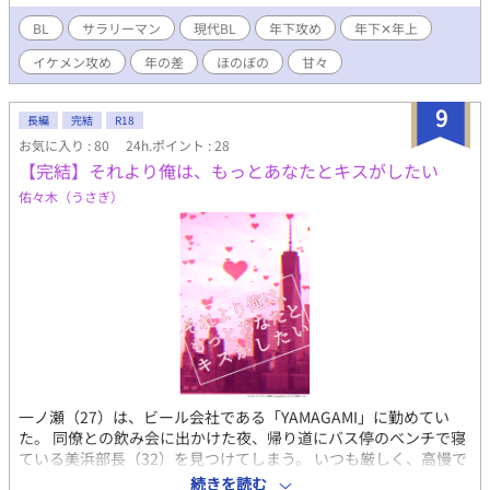
ハピエン ※現在、不定期更新です ▶登場人物 受 柊 花火（ひい
らぎ はなび） 33歳 170cm/60kg 攻 一木 冬人（いちき
BL
サラリーマン
現代BL
年下攻め
年下✕年上
ふゆと） 23歳 180cm/62kg
イケメン攻め
年の差
ほのぼの
甘々
9
長編
完結
R18
お気に入り : 80
24h.ポイント : 28
【完結】それより俺は、もっとあなたとキスがしたい
佑々木（うさぎ）
一ノ瀬（27）は、ビール会社である「YAMAGAMI」に勤めてい
た。 同僚との飲み会に出かけた夜、帰り道にバス停のベンチで寝
ている美浜部長（32）を見つけてしまう。 いつも厳しく、高慢で
鼻持ちならない美浜と距離を取っているため、一度は見捨てて帰
続きを読む