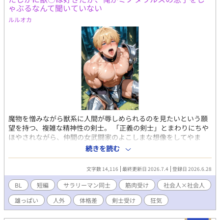
ゃぶるなんて聞いていない
ルルオカ
魔物を憎みながら獣系に人間が辱しめられるのを見たいという願
望を持つ、複雑な精神性の剣士。 「正義の剣士」とまわりにちや
ほやされながら、仲間の女武闘家のよこしまな想像をしてやま
ず、でも、蓋を開いてみたらターゲットは自分で・・？ ファンタ
続きを読む
ジーもののBL小説です。R18。
文字数 14,116
最終更新日 2026.7.4
登録日 2026.6.28
BL
短編
サラリーマン同士
筋肉受け
社会人×社会人
雄っぱい
人外
体格差
剣士受け
狂気