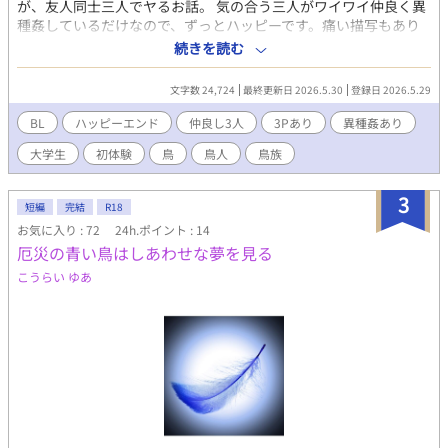
が、友人同士三人でヤるお話。 気の合う三人がワイワイ仲良く異
種姦しているだけなので、ずっとハッピーです。痛い描写もあり
ません。 最初の1話以外、全部のシーンが年齢制限シーンです。
続きを読む
登場人物--- ◆木田 智之 （きだ ともゆき）身長176cm 苦
学生。下に弟が1人いる。常識人。 冴島『木田はおとなしくて真
文字数 24,724
最終更新日 2026.5.30
登録日 2026.5.29
面目で、でもオドオドしてるわけでもなくて、芯はしっかりして
るしさりげなく優しいし、なんかそばにいるとホッとするんだよ
BL
ハッピーエンド
仲良し3人
3Pあり
異種姦あり
な。薄めの縦長の顔に、眉がちょっと太くて、短髪なんだけどメ
大学生
初体験
鳥
鳥人
鳥族
ガネっていう見た目だ』 ◆キト 身長154cm キバタンの鳥族獣
人。成績優秀者。 木田『キトは鳥族らしい長いまつ毛に黒目がち
な瞳をしていた。嘴は退化して何となく名残を残すのみで、ちょ
3
短編
完結
R18
ろっと見える黄色い冠羽と真っ白で撫で心地の良さそうな翼と尾
お気に入り : 72
24h.ポイント : 14
羽以外は、人に近い外見の男だ』 ◆冴島 航 （さえじま わた
厄災の青い鳥はしあわせな夢を見る
る）身長173cm 自他ともに認める遊び人。 顔が良くて家が金
持ち。頭はあまり良くない。 楽しいことが好き、可愛い子も好
こうらい ゆあ
き、友達も好き。 キト『人間の美醜はよく分からない部分もある
けど、冴島は誰が見てもかっこいいと思う』