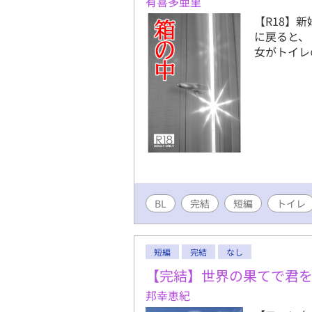
有喜多亜里
【R18】
に戻ると、
女がトイレ
BL
完結
短編
トイレ
短編
完結
なし
【完結】世界の果てで君
邦幸恵紀