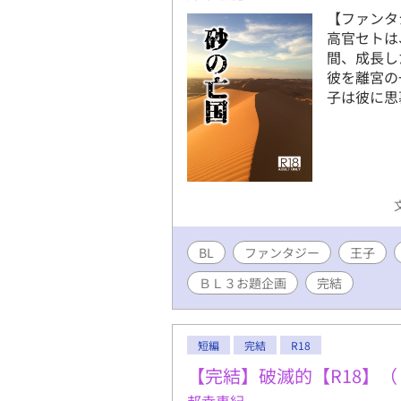
【ファンタ
高官セトは
間、成長し
彼を離宮の
子は彼に思
BL
ファンタジー
王子
ＢＬ３お題企画
完結
短編
完結
R18
【完結】破滅的【R18】（『D
邦幸恵紀