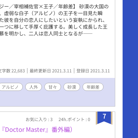
ジー／宰相補佐官×王子／年齢差】 砂漠の大国の
、虚弱な白子（アルビノ）の王子を一目見た瞬
た彼を自分の恋人にしたいという妄執にかられ、
一つに移して手厚く庇護する。美しく成長した王
慕を明かし、二人は恋人同士となるが――
文字数 22,683
最終更新日 2021.3.11
登録日 2021.3.11
アルビノ
人外
甘々
砂漠
年齢差
7
お気に入り : 3
24h.ポイント : 0
octor Master』番外編）