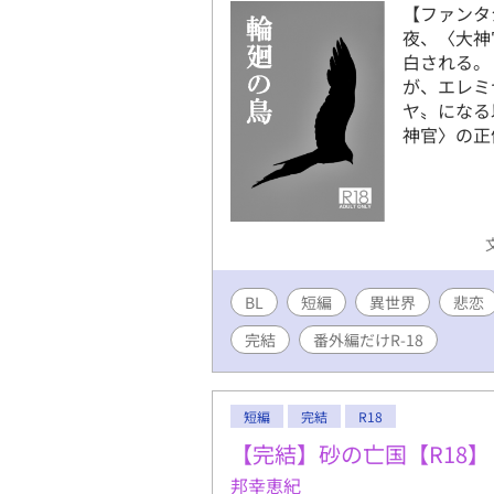
【ファンタ
夜、〈大神
白される。
が、エレミ
ヤ〟になる
神官〉の正
BL
短編
異世界
悲恋
完結
番外編だけR-18
短編
完結
R18
【完結】砂の亡国【R18】
邦幸恵紀