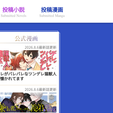
投稿小説
投稿漫画
Submitted Novels
Submitted Manga
2026.8.6最新話更新
レがバレバレなツンデレ猫獣人
懐かれてます
2026.8.6最新話更新