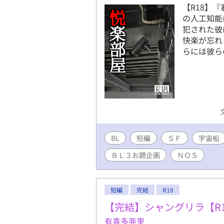
【R18】
の人工知能
犯された彼
快楽が忘れ
らには彼ら
BL
短編
ＳＦ
宇宙船
ＢＬ３お題企画
ＮＯＳ
短編
完結
R18
【完結】シャングリラ【R1
有喜多亜里