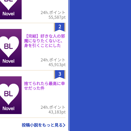
24h.ポイント
55,587pt
2
【完結】好きな人の邪
魔になりたくないと、
身を引くことにした
24h.ポイント
45,913pt
3
捨てられたら最高に幸
せだった件
24h.ポイント
43,183pt
投稿小説をもっと見る