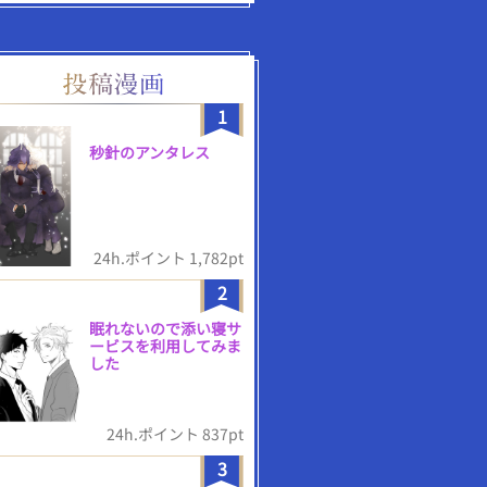
1
秒針のアンタレス
24h.ポイント 1,782pt
2
眠れないので添い寝サ
ービスを利用してみま
した
24h.ポイント 837pt
3