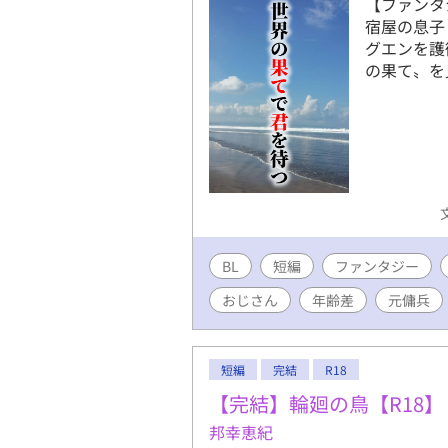
【ファンタ
宿屋の息子
グエンを護
の果て〟を
BL
短編
ファンタジー
おじさん
年齢差
元傭兵
短編
完結
R18
【完結】輪廻の鳥【R18】
邦幸恵紀