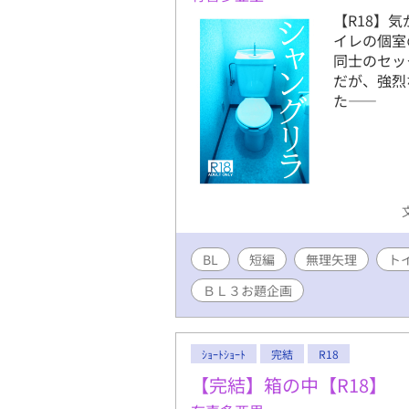
【R18】
イレの個室
同士のセッ
だが、強烈
た――
BL
短編
無理矢理
ト
ＢＬ３お題企画
ｼｮｰﾄｼｮｰﾄ
完結
R18
【完結】箱の中【R18】