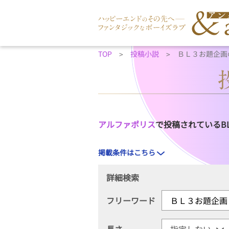
TOP
投稿小説
ＢＬ３お題企画
アルファポリス
で投稿されているB
掲載条件はこちら
詳細検索
フリーワード
長さ