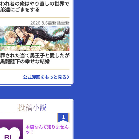
われ者の俺はやり直しの世界で
弟達にごまをする
2026.8.6最新話更新
罪された当て馬王子と愛したが
黒龍陛下の幸せな結婚
公式漫画をもっと見る
1
本編なんて知りません
ッ！