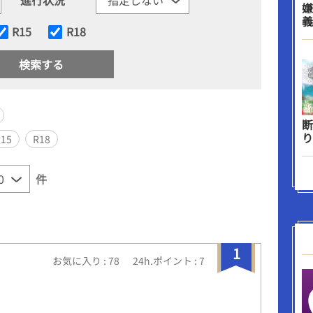
嫌
義
R15
R18
断
り
R15
R18
件
1
お気に入り : 78
24h.ポイント : 7