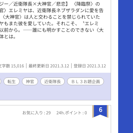
ジー／近衛隊長×大神官／悲恋】 〈降臨祭〉の
官〉エレミヤは、近衛隊長ネブザラダンに愛を告
 〈大神官〉は人と交わることを禁じられていた
ヤもまた彼を愛していた。それこそ、〝エレミ
以前から。――誰にも明かすことのできない〈大
体とは。
文字数 15,016
最終更新日 2021.3.12
登録日 2021.3.12
転生
神官
近衛隊長
ＢＬ３お題企画
6
お気に入り : 29
24h.ポイント : 0