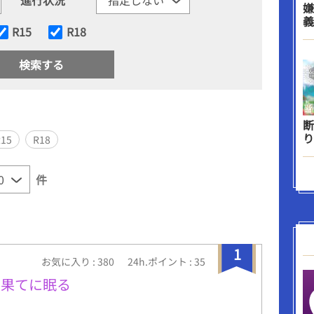
嫌
義
R15
R18
断
り
R15
R18
件
1
お気に入り : 380
24h.ポイント : 35
の果てに眠る