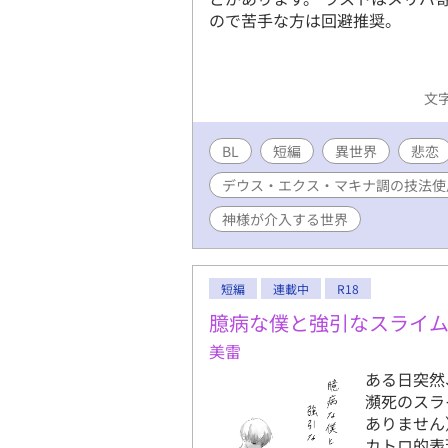
ので苦手な方は回避推奨。
文字
BL
短編
異世界
悲恋
デウス・エクス・マキナ調の技法使
神様が介入する世界
短編
連載中
R18
臆病な僕と強引なスライ
美雷
ある日突然
瀕死のスラ
ありません
カトロ的表