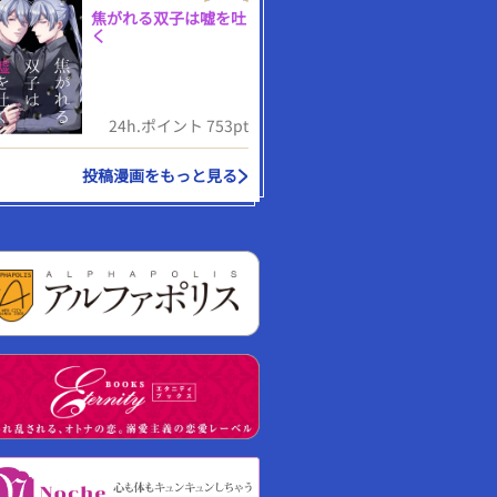
焦がれる双子は嘘を吐
く
24h.ポイント 753pt
投稿漫画をもっと見る