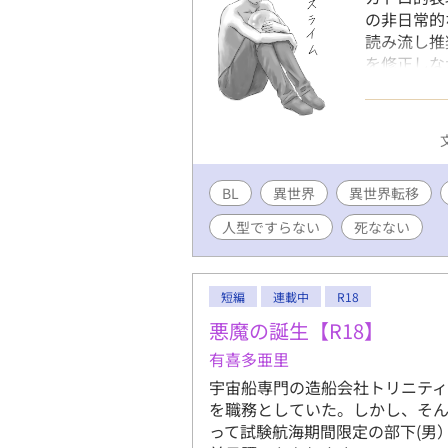
の非日常的
読み流し推
を修正しな
いいなぁ。
BL
異世界
異世界転移
人型ですらない
死なない
短編
連載中
R18
悪魔の誕生【R18】
有喜多亜里
宇宙船専門の造船会社トリニテ
を職務としていた。しかし、そ
って試験航海期間限定の部下(男