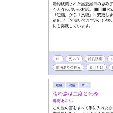
婚約破棄された黒髪黒目の忌み子
く人々の想いのお話。 ■□■ R5
「短編」から「長編」に変更しま
※BLとして書いてますが、CP
にも掲載しています。
BL
死ネタ
婚約破棄
魔法ありの世界
幸せとは
短編
完結
R18
夜啼鳥は二度と死ぬ
鳥海あおい
この世の富をすべて手に入れた