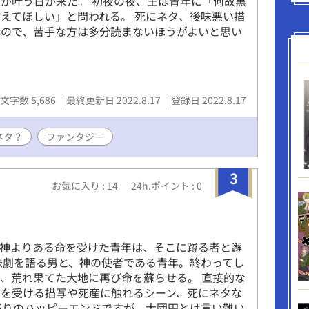
が叶う日が来た。 初夜の夜、王は青年に「何故黒
えてほしい」と問われる。 死にネタ、後味悪い描
すので、苦手な方は多分読まないほうがよいと思い
文字数 5,686
最終更新日 2022.8.17
登録日 2022.8.17
ネタ？
ファンタジー
3
お気に入り : 14
24h.ポイント : 0
の神よりある命を受けた青年は、そこに蹲る者と邂
悲劇を語る男と、神の使者である青年。終わってし
、荒れ果てた大地に再び命を蘇らせる。 直接的な
いを受ける描写や死産に触れるシーン、死にネタな
寄りのハッピーエンドですが、大団円とは言い難い