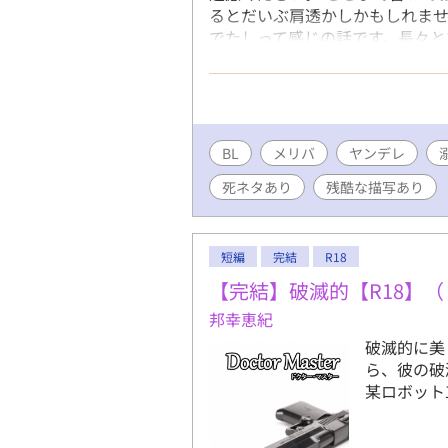
るとだいぶ肩透かしかもしれま
でたしって感じの話です。長々と
はご勘弁ください。
BL
メリバ
ヤンデレ
死ネタあり
残酷な描写あり
短編
完結
R18
【完結】破滅的【R18】（『D
邦幸恵紀
破滅的に美
ら、彼の破滅
某ロボット