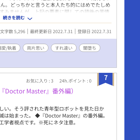
せん。どっちかと言うと本人たち的にはめでたしめ
すみませんが、上記の要素に関しての読後の苦情
続きを読む
文字数 5,296
最終更新日 2022.7.31
登録日 2022.7.31
溺愛/執着
両片思い
すれ違い
闇堕ち
7
お気に入り : 3
24h.ポイント : 0
octor Master』番外編）
しい。そう評された青年型ロボットを見た日か
は始まった。 ◆『Doctor Master』の番外編。
工学者視点です。※死にネタ注意。