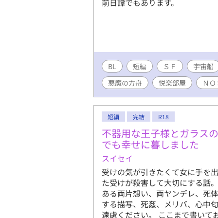
前日譚でもあります。
BL
短編
ＳＦ
宇宙船
悪魔の方舟
悦楽部屋
ＮＯ
短編
完結
R18
不器用な王子様とガラス
でも幸せに暮しました
スイセイ
受けの気が引きたくて女に手を
た受けが殺害して大切にする話
ある両片想い、両ヤンデレ、死
する描写、死姦、メリバ、心中
遠慮ください。 ここまで書いて