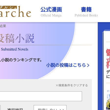
公式漫画
書籍
Official Manga
Published Books
結果
Submitted Novels
L小説のランキングです。
小説の投稿はこちら
デ
に
×検索条件をクリアする
進行状況