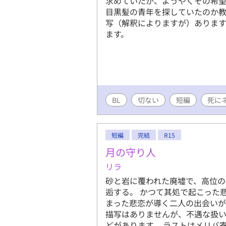
求めていたが、ようやくその希望
目黒髪の青年を探していたのか教
写（解釈によりますが）ありま
ます。
BL
切ない
短編
死に
短編
完結
R15
月の守り人
リラ
砂と岩に覆われた廃墟で、高位
逅する。 かつて其処で起こった
まった悲恋が導く二人の出会いが
描写はありませんが、不遇な扱
どがあります。 ラストはメリバ