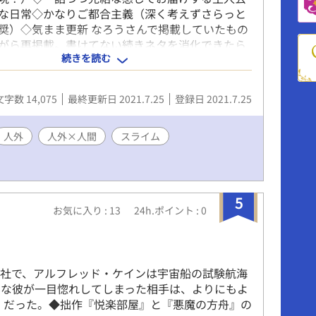
な日常◇かなりご都合主義（深く考えずさらっと
奨）◇気まま更新 なろうさんで掲載していたもの
がら再掲載。書けてない続きネタを消化できたら
続きを読む
文字数 14,075
最終更新日 2021.7.25
登録日 2021.7.25
人外
人外×人間
スライム
5
お気に入り : 13
24h.ポイント : 0
ィ社で、アルフレッド・ケインは宇宙船の試験航海
んな彼が一目惚れしてしまった相手は、よりにもよ
）だった。◆拙作『悦楽部屋』と『悪魔の方舟』の