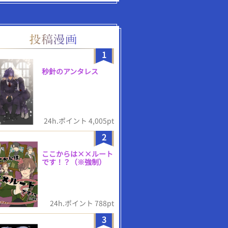
1
秒針のアンタレス
24h.ポイント 4,005pt
2
ここからは××ルート
です！？（※強制）
24h.ポイント 788pt
3