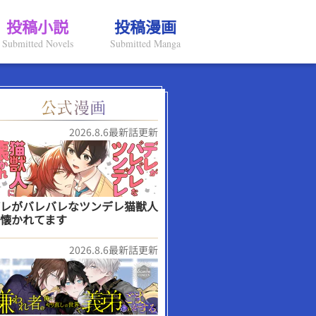
投稿小説
投稿漫画
Submitted Novels
Submitted Manga
2026.8.6最新話更新
レがバレバレなツンデレ猫獣人
懐かれてます
2026.8.6最新話更新