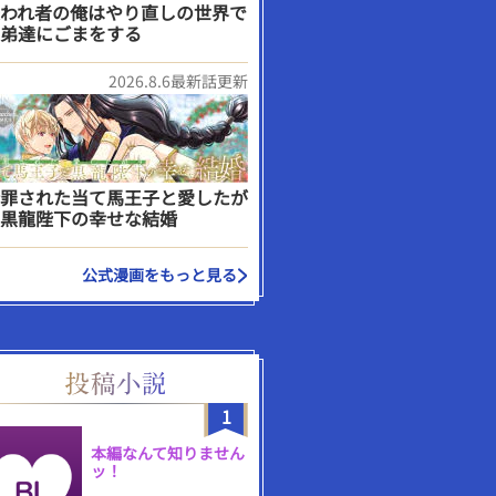
われ者の俺はやり直しの世界で
弟達にごまをする
2026.8.6最新話更新
罪された当て馬王子と愛したが
黒龍陛下の幸せな結婚
公式漫画をもっと見る
1
本編なんて知りません
ッ！