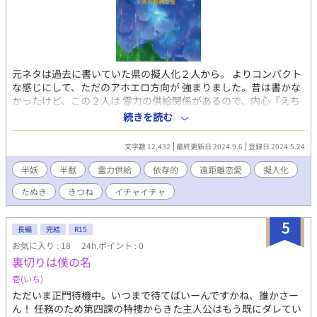
元ネタは過去に書いていた県の擬人化２人から。 よりコンパクト
な感じにして、ただのアホエロ方向が 強まりました。昔は書かな
かったけど、この２人は 霊力の供給関係があるので、内心『えち
えちな関係』と 思っていたので、これからもアホエロに書くと思
続きを読む
います。 よろしくお願いします。 三千院 楓（見た目アラサー）
実年齢４桁 １８３ｃｍ ７１ｋｇ ちょっと、人には言えない任に
文字数 12,432
最終更新日 2024.9.6
登録日 2024.5.24
就いている。 髪が長く、漆黒。大概は結わえている。 長生きし過
ぎているせいで、現世の事を把握しきれていない 所もあり、浮世
半妖
半獣
霊力供給
依存的
遠距離恋愛
擬人化
離れしている。 杏を拾って育てた過去がある（数百年前の話） 性
たぬき
きつね
イチャイチャ
格は、物静かで穏やかに見えるが 心の底は、暗黒に渦巻いている
とかいないとか。 杏（きょう）見た目が幼げに見える（都合上２
０歳）けど、こちらも実年齢３桁 １６６ｃｍ ５７ｋｇ 大昔に楓
5
長編
完結
R15
に拾われた半獣、半妖。 髪の色がアンズと似ている事から、杏と
お気に入り : 18
24h.ポイント : 0
楓に名づけられた。 人前では明るく、愛想も良い。 実際、弱みを
裏切りは僕の名
見せられる相手は楓だけなので ジャレ噛みしてしまう。 めちゃく
ちゃ甘やかされて育ったものの 今は自立して、別々に暮らしてい
壱(いち)
る。 契りを交わしてしまったせいで、楓から分け与えられた 霊力
ただいま正門待機中。いつまで待てばいーんですかね、誰かさー
などを不足させてしまうと、 タヌキの姿になっていく。 恐らく
ん！ 任務のため第四課の特捜からきた主人公はもう既にダレてい
は、父親がタヌキの妖怪で母親は人間だったのではないか。と 見