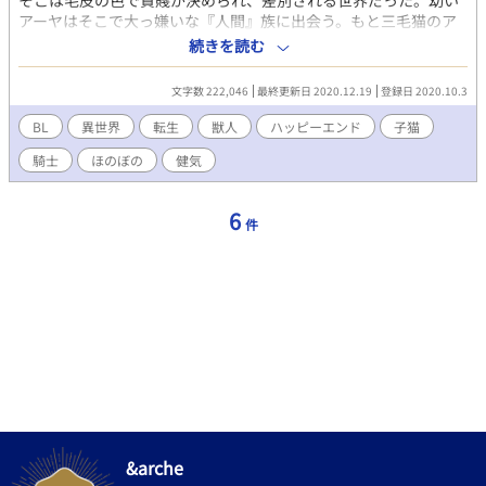
そこは毛皮の色で貴賤が決められ、差別される世界だった。幼い
アーヤはそこで大っ嫌いな『人間』族に出会う。もと三毛猫のア
ーヤが成長し、嫌いなはずの人間と幸せになっていくお話。王子
続きを読む
×もと猫の獣人少年 幼児からスタートするので、BLのからみはし
ばらく先のこととなります。Ｒ15禁以上１８禁未満な感じです。
文字数 222,046
最終更新日 2020.12.19
登録日 2020.10.3
保険でＲ１８指定にしております。 いきなり可哀想な展開から始
まります。 もとが猫なので、獣人となってもたどたどしさがなか
BL
異世界
転生
獣人
ハッピーエンド
子猫
なか抜けません。 怪我をしたりなどの流血表現があります。 ムー
騎士
ほのぼの
健気
ンライトノベルズ様にも投稿しております。
6
件
&arche