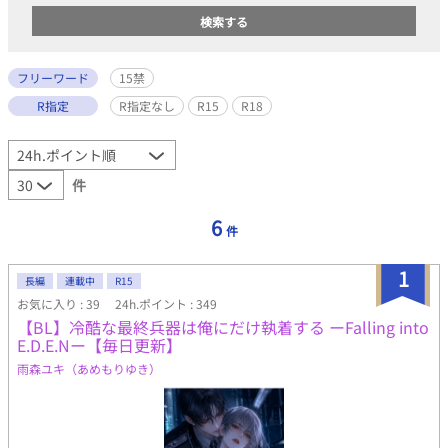
フリーワード
15禁
R指定
R指定なし
R15
R18
件
6
件
1
長編
連載中
R15
お気に入り : 39
24h.ポイント : 349
【BL】冷酷な最終兵器は俺にだけ執着する ーFalling into
E.D.E.Nー【毎日更新】
雨森ユキ（あめもりゆき）