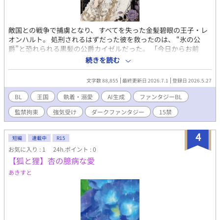
敵国との戦争で捕虜となり、 すべてを失った金髪碧眼の王子・レ
オンハルト。 処刑されるはずだった彼を救ったのは、 “氷の公
爵”と恐れられる黒髪の公爵カイゼルだった。 「今日からお前
は、私のものだ」 誇り高い元王子と、冷酷で孤独な公爵。 敵同士
続きを読む
のはずの二人は、危うい執着と愛に囚われていく――。 ※挿絵も
AIで作ってるので毎回絵のタッチが変わります。 【作者コメン
文字数 88,855
最終更新日 2026.7.1
登録日 2026.5.27
ト】 AIに助けを借り、ストーリーを考えていきます。 一部設定が
ズレておかしい部分があります。 表現の仕方や言葉に違和感があ
BL
王国
執着・溺愛
AI生成
ファンタジーBL
る部分は後から少しずつ修正してます。 ド素人の駄作なので、自
監禁拘束
強気受け
ダークファンタジー
15禁
己満足の置き場所としてアルファポリスの場所をお借りします🙇‍♂️
手書き💯%ではないので期待した方すみません。 長年漫画を読み
漁った脳みそ✖️AI 🟰あるあるネタを盛り込みつつ自分好みにできる
4
短編
連載中
R15
幸せ🤣
お気に入り : 1
24h.ポイント : 0
【狐と狸】杏の臆病な愛
あきすと