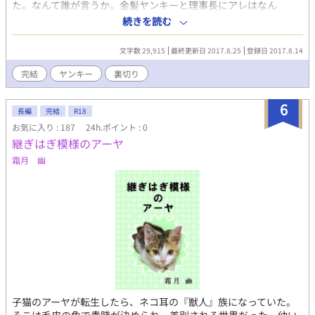
た。なんて誰が言うか。金髪ヤンキーと理事長にアレはなん
ている。 ーーーーーーーーーーーーーーーーーーー 頭の中のイメ
だ...？ →ファンタジーでファンタジックな雰囲気を目指して…！
続きを読む
ージがいっぱい過ぎて進むの 遅くなっていますが、今しか書けな
15禁は保険です。 →いろいろ突っ込みたいところ満載ですが手直
いお話を 書き残していけたら、と思います。 ※同衾の匂わせがあ
しはしません。随分と昔の作品ではあります。 →『』や《》を多
るので、とりあえず15禁です。 【この２人の他のお話】 小雪のこ
文字数 29,915
最終更新日 2017.8.25
登録日 2017.8.14
用してますので苦手な方はご注意ください。 →職業に関しての知
たつ開き 寂寥の薄桜 狐と狸の昔語り
識はありませんのでフワッと見ていただければ幸いです。 →中途
完結
ヤンキー
裏切り
半端に連載凍結していますので完結にしています。
6
長編
完結
R18
お気に入り : 187
24h.ポイント : 0
継ぎはぎ模様のアーヤ
霜月 幽
子猫のアーヤが転生したら、ネコ耳の『獣人』族になっていた。