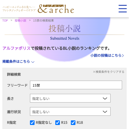
TOP
投稿小説
15禁の検索結果
Submitted Novels
アルファポリス
で投稿されているBL小説のランキングです。
小説の投稿はこちら
掲載条件はこちら
×検索条件をクリアする
詳細検索
フリーワード
長さ
進行状況
R指定
R指定なし
R15
R18