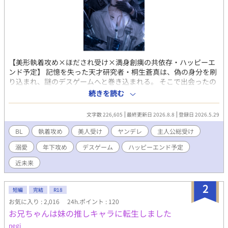
【美形執着攻め×ほだされ受け×満身創痍の共依存・ハッピーエ
ンド予定】 記憶を失った天才研究者・桐生蒼真は、偽の身分を刷
り込まれ、謎のデスゲームへと巻き込まれる。 そこで出会ったの
は、美しい容貌を持つ冷酷な男・神崎蓮。 誰にも心を許さない彼
続きを読む
は、なぜか蒼真にだけ異常な執着を見せ、執拗なほど守ろうとす
る。 だがゲーム終了後、蒼真は思い出す。 人類を裏側から支配す
文字数 226,605
最終更新日 2026.8.8
登録日 2026.5.29
る存在。 二つの楽園の深淵と真実。 そして神崎と蒼真の二人
に、“失われた過去”が存在していたことを。 近未来ダークBL ×
BL
執着攻め
美人受け
ヤンデレ
主人公総受け
執着攻め × 共依存 × 美人受け 【ネタばれ注意・18禁シーンにつ
溺愛
年下攻め
デスゲーム
ハッピーエンド予定
いて】 ストーリーの都合上メインカップルはなかなかエロに たど
り着かないので泣く泣く15禁にしましたが まだまだ先の話ですが
近未来
最終最後から番外編数本は 18禁として公開する予定ですので その
際はぜひご覧頂けると幸いです(*- -)(*_ _)ペコリ
2
短編
完結
R18
お気に入り : 2,016
24h.ポイント : 120
お兄ちゃんは妹の推しキャラに転生しました
negi