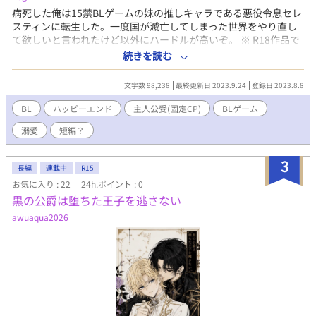
病死した俺は15禁BLゲームの妹の推しキャラである悪役令息セレ
スティンに転生した。一度国が滅亡してしまった世界をやり直し
て欲しいと言われたけど以外にハードルが高いぞ。 ※ R18作品で
す。予告なくそういった描写が出てきます。 一応オメガバースで
続きを読む
すが、かなり緩いうえに独自設定になっていると思います。 少し
でも楽しんでもらえると嬉しいです。 20241028:修正とほんの少
文字数 98,238
最終更新日 2023.9.24
登録日 2023.8.8
し加筆しました。
BL
ハッピーエンド
主人公受(固定CP)
BLゲーム
溺愛
短編？
3
長編
連載中
R15
お気に入り : 22
24h.ポイント : 0
黒の公爵は堕ちた王子を逃さない
awuaqua2026