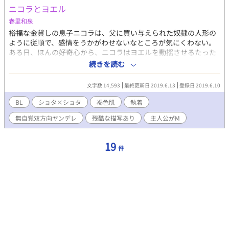
ニコラとヨエル
春里和泉
裕福な金貸しの息子ニコラは、父に買い与えられた奴隷の人形の
ように従順で、感情をうかがわせないなところが気にくわない。
ある日、ほんの好奇心から、ニコラはヨエルを動揺させるたった
一つの手段を発見する。しかし、その手段に、やがてニコラの方
続きを読む
が溺れていき……。 ◆ 【無感情奴隷少年×傲慢ご主人様】【ショ
タ×ショタ】ご注意ください。 作中、奴隷と言った存在や、性的
文字数 14,593
最終更新日 2019.6.13
登録日 2019.6.10
ないじめの表現が出てきます（主人公がする側です）。タグ等確
認の上お読みください。 性的表現のある章には★をつけてありま
BL
ショタ×ショタ
褐色肌
執着
す。 ストック尽きるまでは毎日5時投稿。その後は週2～3更新、
無自覚双方向ヤンデレ
残酷な描写あり
主人公がM
ムーンライトノベルズでも連載しています。
19
件