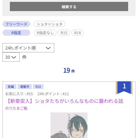
フリーワード
ショタ×ショタ
R指定
R指定なし
R15
R18
件
19
件
1
長編
連載中
R18
お気に入り : 455
24h.ポイント : 411
【新章突入】ショタたちがいろんなものに襲われる話
のりたまご飯