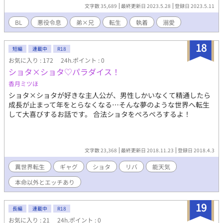
♡喘ぎ 更新:日付変更時
文字数 35,689
最終更新日 2023.5.28
登録日 2023.5.11
BL
悪役令息
弟×兄
転生
執着
溺愛
18
短編
連載中
R18
お気に入り : 172
24h.ポイント : 0
ショタ×ショタ♡パラダイス！
香月ミツほ
ショタ×ショタが好きな主人公が、男性しかいなくて精通したら
成長が止まって年をとらなくなる…そんな夢のような世界へ転生
して大喜びするお話です。 合法ショタをぺろぺろするよ！
文字数 23,368
最終更新日 2018.11.23
登録日 2018.4.3
異世界転生
ギャグ
ショタ
リバ
能天気
本命以外とエッチあり
19
長編
連載中
R18
お気に入り : 21
24h.ポイント : 0