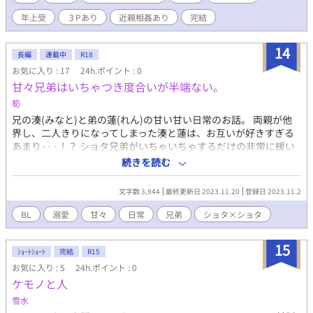
年上受
３Pあり
近親相姦あり
完結
14
長編
連載中
R18
お気に入り : 17
24h.ポイント : 0
甘々兄弟はいちゃつき度合いが半端ない。
筍
兄の湊(みなと)と弟の蓮(れん)の甘い甘い日常のお話。 両親が他
界し、二人きりになってしまった湊と蓮は、お互いが好きすぎる
あまり···！？ ショタ兄弟がいちゃいちゃするだけの非常に緩い
作品です。健全もあり、エロもあり。 弟攻めと兄攻め両方ありま
続きを読む
す。 兄攻めのR-18には※を、弟攻めには✱をつけますので、よろ
しくお願いします。 この作品は僕が現在作成しております『見え
文字数 3,944
最終更新日 2023.11.20
登録日 2023.11.2
ない「愛情」と「幸せ」を求めて』という作品が、かなり重めな
ため、作者(僕)が病んでしまわないようにこの作品を不定期で更
BL
溺愛
甘々
日常
兄弟
ショタ×ショタ
新していきます。(ショタコンなので病みかけも解消できる···は
ず)なので、かなり投稿期間が空く可能性があります(⁠´⁠；⁠ω⁠；⁠｀⁠)気
15
長にお待ちくださるとありがたいです。
ｼｮｰﾄｼｮｰﾄ
完結
R15
お気に入り : 5
24h.ポイント : 0
ケモノと人
雪水