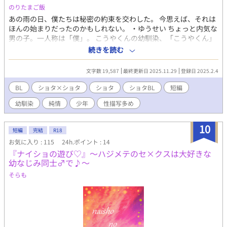
ふたりの仲を見守っているが、ほむらにちょっかいは出す。 全部
のりたまご飯
理解した上でほむらにいじわるをする甘サド。 男の子同士でのえ
あの雨の日、僕たちは秘密の約束を交わした。 今思えば、それは
っちのやり方を熟知している。
ほんの始まりだったのかもしれない。 ・ゆうせい ちょっと内気な
男の子。一人称は「僕」。 こうやくんの幼馴染、「こうやくん」
と呼んでいる。 いつも振り回されている側だが、案外楽しいと思
続きを読む
っている。 ・こうや やんちゃで元気な男の子。一人称は「オレ」
ゆうせいくんの幼馴染。「ゆーせー」と呼んでいる。 とにかくい
文字数 19,587
最終更新日 2025.11.29
登録日 2025.2.4
たずらしたいお年頃。ゆうせいと一緒にいる時はもっと元気にな
る。 キバナコスモスの花言葉は「幼い恋心」です。 いい風呂の日
BL
ショタ×ショタ
ショタ
ショタBL
短編
用に書いていたのSSをシリーズ化しました。 投稿主の書きたいシ
幼馴染
純情
少年
性描写多め
チュエーションをただ淡々と載せていきます。
10
短編
完結
R18
お気に入り : 115
24h.ポイント : 14
『ナイショの遊び♡』～ハジメテのセ×クスは大好きな
幼なじみ同士♂で♪～
そらも