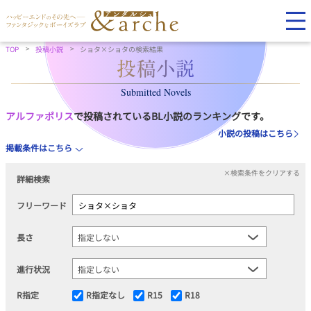
TOP
投稿小説
ショタ×ショタの検索結果
Submitted Novels
アルファポリス
で投稿されているBL小説のランキングです。
小説の投稿はこちら
掲載条件はこちら
×検索条件をクリアする
詳細検索
フリーワード
長さ
進行状況
R指定
R指定なし
R15
R18