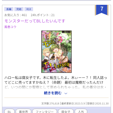
ました。一応R18描写ありますが、一日外出録ハンチョ○なみに
に商品のステマやっている描写もあります。 21.03.21 二重人格の
7
長編
完結
R18
子と付き合いたいのですがどうすれば良いでしょうか？ 一気に完
お気に入り : 461
24h.ポイント : 21
結まで五話公開しました！ 一番闇の深いヒロイン♂ができあが
りました。 23.01.21 番外編：校医の不純同性交遊相談所で 亡く
モンスターだってBLしたいんです
なった彼女の弟を好きになってしまいましたを投稿しました。 一
風巻ユウ
年以上新作を投稿するきになれなかったわ……。 闇深さとエロさ
をミックスしたお話になりました。 23.08.13 表紙に今作の受男子
の清美君のイメージ(AIイラスト)を追加しました。
ハロー私は腐女子です。木に転生したよ。木ぃーー？！ 同人誌っ
てどこに売ってますかねえ？（命題） 最初は魔樹だったんだけ
ど、いつの間にか聖樹として崇められちゃった。 私の養分は水・
光・BLです。BL必要。BLください。ぶっちゃけ誰か目の前でまぐ
続きを読む
わってくれんかね？ただしホモカプに限る。 こんな聖樹たんの前
で様々な事情を抱えた男たちが契るなんか！ 御神木の前でウホ
文字数 276,618
最終更新日 2023.5.9
登録日 2020.11.30
ッ！ ≪CP一覧≫ 騎士×神官／使用人×貴族／魔法剣士×重戦士
／銃剣士×魔術師／ショタ×ショタ／拳士×異世界人／ 【主人公
BL
異世界
ファンタジー
腐女子
人外