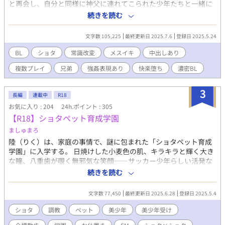
と再会し、自分と同様に神父に連れてこられた少年たちと一緒に
暮らすことになる。与えられる温かいご飯やベッド。少年にとっ
続きを読む
て神父は、紛れもなく神の使いだった。その教会には特別な「教
えの日」がある。初めてそれに立ち会った少年は、そこで、穢れ
文字数 105,225
最終更新日 2025.7.6
登録日 2025.5.24
や神父の役目について知ることとなる。 （注意）複数でのプレ
イ、兄弟での性的な触れ合いがあります。ただし兄弟間に恋愛感
BL
ショタ
常識改変
メスイキ
中出しあり
情はなく、本番はありません。基本は和姦ですが、強姦する場面
複数プレイ
兄弟
強姦表現あり
快楽堕ち
濃密BL
があります（ショタ×ショタ）。メインは神父×ショタです。メ
リバ風味。閲覧にはご注意ください。 （R-18シーンの内容） 常識
改変、複数プレイ、射精管理、フェラ、攻めフェラ、飲精、小ス
3
長編
連載中
R18
カ、貞操帯、腸内洗浄、肛門拡張、肛門性交、メスイキ、中出
お気に入り : 204
24h.ポイント : 305
し、結腸責め、快楽堕ち。
【R18】ショタペット育成学園
ましゅまろ
陸（りく）は、家庭の事情で、謎に包まれた「ショタペット育成
学園」に入学する。 日焼けした小麦色の肌、キラキラと輝く大き
な瞳、八重歯が覗く無邪気な笑顔――サッカー少年らしい活発な
魅力に溢れた可愛いショタが、成功者の「忠実なペット」として
続きを読む
調教され、成長していく物語。
文字数 77,450
最終更新日 2025.6.28
登録日 2025.5.4
ショタ
調教
ペット
美少年
美少年受け