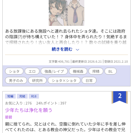
ある放課後にある施設へと連れ去られたショタ達。そこには政府
の陰謀(?)が待ち構えていた！？ 身体中を弄られたり！気絶するま
で搾精されたり！古い友人と再会したり！？ 数々の試練を乗り越
え、ショタたちはこの施設から無事脱出できるのか！？ ショタコ
続きを読む
ン腐男子変態おじさんがお送りする 涙あり、笑いあり、エロ大量
のコメディ(?)BL小説をお楽しみください！ リクエストをいただけ
文字数 406,781
最終更新日 2026.6.21
登録日 2021.2.10
ると、今後のネタにさせていただきます。 お気軽にリクエストく
ださい！ ※原稿データ消失により、しばらく休載します。
ショタ
エロ
強姦/レイプ
機械姦
搾精
BL
(2022.12.12~) ↪︎立ち直ったので連載開始します(~2023.1.6)
男子のみ
研究所
ショタ×ショタ
日常
6.5,2023 ついに！本編完結いたしました！ これまでの応援ありが
とうございました！ 12.2,2023 本編新章連載再開しました！ シー
ズン２もお楽しみくださいっっ！ 基本的には不定期更新ですが、
2
短編
完結
R18
やる気が出ると頻度が上がります。 やる気の方は多分ツイートし
お気に入り : 276
24h.ポイント : 397
てると思うので ツイッターのフォローをぜひお願いします〜！
少年たちは浄化を願う
https://twitter.com/shotakon_danshi
碧碧
親に捨てられ、兄とはぐれ、空腹に倒れていた少年に手を差し伸
べてくれたのは、とある教会の神父だった。少年はその教会で兄