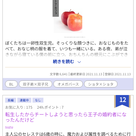
ぼくたちは一卵性双生児。そっくりな顔つきに、おなじものをた
べて、おなじ柄の服を着て、いつも一緒にいる。ある夜、弟が泣
きながら寝ている僕の前に立つ。おちんちんの根元にこぶができ
たと泣いていた。ぶつけたのかなっと思って触っているうちに、
続きを読む
弟のさきっちょから白い液体が飛び出した。なんだろう、これ
は……。その日から、僕たちは未熟な性器をいじってあそぶよう
文字数 6,641
最終更新日 2021.11.13
登録日 2021.11.13
になった。 それはごっこあそびの延長で、弟はやんちゃで好奇心
旺盛なせいか、ぼくのおしりにおちんちんをいれて、うなじをか
BL
双子弟×双子兄
オメガバース
ショタ×ショタ
ぶりと噛んでしまう。大人たちはなにもしらない。僕たち双子が
つがいになってしまったことなんて……。 ※少年同士なので地雷
12
の方は注意をお願いいたします。 ※ショタ執着攻めα×ショタぼ
長編
連載中
なし
んやり健気受けΩ
お気に入り : 175
24h.ポイント : 7
転生したからチートしようと思ったら王子の婚約者にな
ったんだけど
suzu
主人公のセレステは6歳の時に、魔力および属性を調べるために行