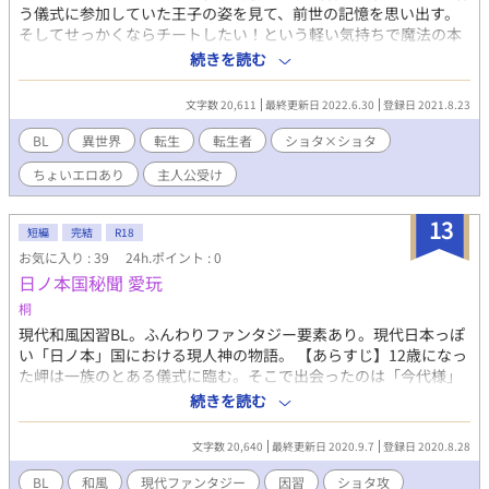
う儀式に参加していた王子の姿を見て、前世の記憶を思い出す。
そしてせっかくならチートしたい！という軽い気持ちで魔法の本
を読み、見よう見まねで精霊を召喚したらまさかの精霊王が全員
続きを読む
出てきてしまった…。 そんなにところに偶然居合わせしまった王
子のライアン。 そこから仲良くなったと思ったら突然セレステを
文字数 20,611
最終更新日 2022.6.30
登録日 2021.8.23
口説き始めるライアン?! 王子×公爵令息 一応R18あるかも ※設定
読まないとわからなくなります(追加設定多々) ※ショタ×ショタ
BL
異世界
転生
転生者
ショタ×ショタ
から始まるので地雷の方は読まないでください。 ※背後注意 ※修
ちょいエロあり
主人公受け
正したくなったらひっそりとやっています ※主人公よく寝ます
13
短編
完結
R18
お気に入り : 39
24h.ポイント : 0
日ノ本国秘聞 愛玩
桐
現代和風因習BL。ふんわりファンタジー要素あり。現代日本っぽ
い「日ノ本」国における現人神の物語。 【あらすじ】12歳になっ
た岬は一族のとある儀式に臨む。そこで出会ったのは「今代様」
と呼ばれる美しい幼子で… ※のあるタイトルには性描写がありま
続きを読む
す。 【ネタバレ要約】ゆるふわ設定の因習BL。最初はショタ攻
め、ショタ×ショタ描写あり。 最後は成長したショタ人外？が完
文字数 20,640
最終更新日 2020.9.7
登録日 2020.8.28
堕ち親子と3Pするよ。更新ごとにタグを追加していきます。
BL
和風
現代ファンタジー
因習
ショタ攻