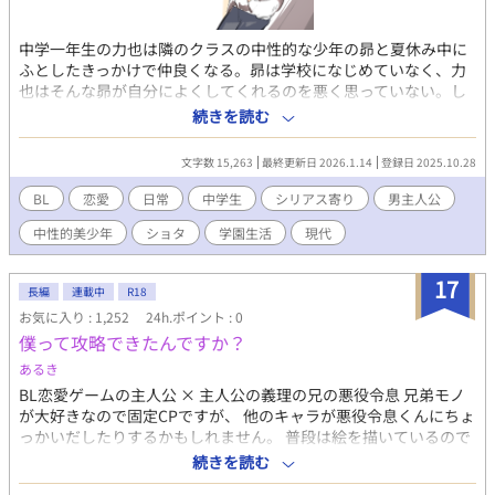
中学一年生の力也は隣のクラスの中性的な少年の昴と夏休み中に
ふとしたきっかけで仲良くなる。昴は学校になじめていなく、力
也はそんな昴が自分によくしてくれるのを悪く思っていない。し
かし昴の周りの環境はあんまりよくないみたいで、力也はそれを
続きを読む
放っておけない。いつしか2人が名指しで噂されるようになり... シ
ョタ×ショタのBLです。 文と絵 くらげパスタ
文字数 15,263
最終更新日 2026.1.14
登録日 2025.10.28
BL
恋愛
日常
中学生
シリアス寄り
男主人公
中性的美少年
ショタ
学園生活
現代
17
長編
連載中
R18
お気に入り : 1,252
24h.ポイント : 0
僕って攻略できたんですか？
あるき
BL恋愛ゲームの主人公 × 主人公の義理の兄の悪役令息 兄弟モノ
が大好きなので固定CPですが、 他のキャラが悪役令息くんにちょ
っかいだしたりするかもしれません。 普段は絵を描いているので
プロットの役目もあります。お手柔らかにお願いいたします🎌 要
続きを読む
素:兄受け・兄弟（血の繋がり無し）・ショタ×ショタ（前半）・