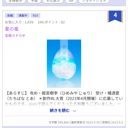
全裸散歩
学園
お仕置き
SM
ショタ×ショタ
4
長編
連載中
R18
お気に入り : 1,439
24h.ポイント : 92
夏の嵐
宝楓カチカ🌹
【あらすじ】 攻め・姫宮樹李（ひめみや じゅり） 受け・橘透愛
（たちばな とあ） ＊創作BL大賞（2023年4月開催）に応募してい
たものです。pixivで読んでくださった方有難うございました。一
言感想、長文感想どちらも嬉しいです✨ 橘同担拒否の拗らせ陰キ
続きを読む
ャα（人気者の耽美系美青年）×姫宮に人生狂わされた陽キャ
Ω（見た目派手なカッコ可愛い系イケメン） 「君を、あの夏に閉
文字数 399,866
最終更新日 2023.9.30
登録日 2023.8.2
じ込められたらよかったのに……」 大学1年生の橘透愛は、大学