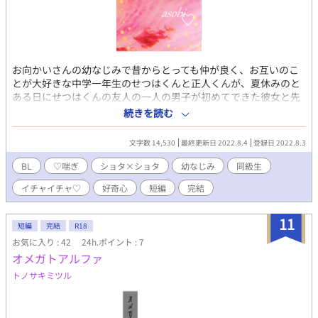
お向かいさんの幼なじみで昔からとっても仲が良く、お互いのこ
とが大好きな中学一年生のせつはくんと正人くんが、夏休みのと
ある日にせつはくんの友人の一人の男子が初めてできた彼女と先
日『初めてのセックス』をしたとの話を聞いたことから、『セッ
続きを読む
クス』というモノに興味津々になってしまい、 「――ねぇねぇじ
ゃあさぁ、いっそのことオレとまさくんでその『セックス』しち
文字数 14,530
最終更新日 2022.8.4
登録日 2022.8.3
ゃえばいいんじゃないかなっ♡♡♡」 「へ………って、えぇぇぇ
ぇぇぇっせっちゃぁぁん！！？？？？」 なんていうとんでも提案
BL
♡喘ぎ
ショタ×ショタ
幼なじみ
同級生
によって、結局仲良し幼なじみの二人でセックスもとい『ナイシ
イチャイチャ♡
好奇心
短編
完結
ョの遊び♡』をし始め出してちゃって――…♡♡♡ な、イチャラ
ブ話でございます♪ 意外と書いたことのなかったショタ同士の
えちちストーリー（中一はもうショタじゃねぇよっ！？ という
11
短編
完結
R18
方がいらっしゃったらすみませんです…）ですが、結局いつもの
お気に入り : 42
24h.ポイント : 7
ドロドロえろ話だったりしますワハハ笑 ※ R-18エロもので、
オメガトアルファ
♡（ハート）喘ぎ満載です。 ※ 素敵な表紙は、pixiv小説用フリ
ー素材にて、『やまなし』様からお借りしました。ありがとうご
トノサキミツル
ざいます！