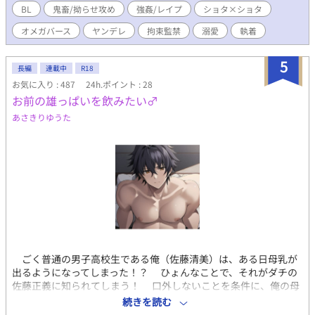
入学を機に髪を明るく染め、Ωであることをひた隠しにしながら
BL
鬼畜/拗らせ攻め
強姦/レイプ
ショタ×ショタ
生活していた。 なにしろ透愛の「番」かつ「夫」であるαは、同
オメガバース
ヤンデレ
拘束監禁
溺愛
執着
じ大学に通っているαの青年、姫宮樹李だったからだ。 大手会社
の社長の息子でもある姫宮は、傲慢なαとは程遠く、眉目秀麗、文
武両道、温厚堅実を絵に描いたような男であり、常に取り巻きに
5
長編
連載中
R18
囲まれている大学内の人気者だった。 けれども透愛は知ってい
お気に入り : 487
24h.ポイント : 28
た。あの男の本性を。 二人の関係は7年前までにさかのぼる。 小
お前の雄っぱいを飲みたい♂
学6年生の夏、透愛は自分が未分化Ω（突然Ωへと変貌する特異体
質を持ったβ）であることを知り、校内でヒートを起こしてしまっ
あさきりゆうた
た。 しかも偶然そこに居合わせたのは、ちょっと気まずい関係の
クラスメイト、姫宮。 姫宮はまるで美少女のような可憐な容姿を
持つ少年で、優しく、親切で、常に笑顔を絶やさぬ魔性の子ども
だった。 しかし、ヒートで誘発してしまった彼のα性はあまりに
も凶暴で、透愛は成す術もなく。 逃げ込んだ体育館の用具室で姫
宮に朝まで犯され、無理矢理番にさせられてしまった。 αとΩの、
不幸な事故だった、コドモの過ちだった、お互いに望まぬ関係だ
った。 確かに透愛はそう思っていた──おぞましい男、姫宮の真
意を知るまでは。 ＊私の中の「青春」を詰め込みました。 ＊攻め
視点は後半辺りまで一切出てきませんので、想像しながら読んで
ごく普通の男子高校生である俺（佐藤清美）は、ある日母乳が
頂けると嬉しいです。その分後半で大爆発します。 ＊攻めはだい
出るようになってしまった！？ ひょんなことで、それがダチの
ぶ受けを拗らせたメンヘラです。キモいです。覚悟してくださ
佐藤正義に知られてしまう！ 口外しないことを条件に、俺の母
い。 ＊子供同士の激しい強姦シーンがあります。 ＊毎朝6時と18
乳はダチに吸われる事になり、更にはとんでもない変態プレイま
時、一日2回数話更新していきます。 ＊申し訳ありませんが閲覧
続きを読む
で強要されるようになっちまった！？ ※1 恋愛描写より、変態
は自己責任でお願い致します。 初めてまともに、オメガバースも