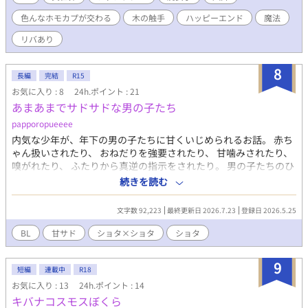
カプは】聖王×聖樹／聖樹×聖王【リバです】 ⭐表紙ロゴはロゴ
色んなホモカプが交わる
木の触手
ハッピーエンド
魔法
デザイナーの香月淑人様＆香月ミツほ様（@kadukimitsu）に依
頼しました。むちゃくちゃ素敵に仕上がりました。ありがとうご
リバあり
ざいます！
8
長編
完結
R15
お気に入り : 8
24h.ポイント : 21
あまあまでサドサドな男の子たち
papporopueeee
内気な少年が、年下の男の子たちに甘くいじめられるお話。 赤ち
ゃん扱いされたり、 おねだりを強要されたり、 甘噛みされたり、
嗅がれたり、 ふたりから真逆の指示をされたり。 男の子たちのひ
たすらに甘くて、ちょびっとだけいじわるな日常。 【登場人物】
続きを読む
〇内沢 ほむら 内気な中学二年生。 えっちなことに興味津々の男
の子。 優しくいじめられたり、甘くいじわるされるのを好む。 後
文字数 92,223
最終更新日 2026.7.23
登録日 2026.5.25
輩たちに悶々とさせられる日々を過ごしている。 男の子同士での
えっちのやり方を知っている。 〇雨野 のん（ノノ） ぽわぽわでふ
BL
甘サド
ショタ×ショタ
ショタ
わふわな一年生。 ほむらと付き合っている男の子。 ほむらのこと
が大好きで甘えているが、えっちなことは苦手。 天然の甘サド
9
で、無邪気にほむらをいじめがち。 男の子同士でえっちなことは
短編
連載中
R18
できないと思っている。 〇周防 しゅう（シュシュ） 淑やかで凛と
お気に入り : 13
24h.ポイント : 14
した一年生。 ノノの友達であり、ほむらとも面識がある男の子。
キバナコスモスぼくら