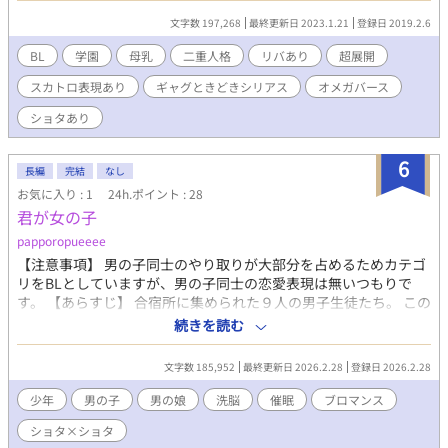
描写、阿呆描写の多い作品です。 ※2 番外編はより変態的な展
ののBLに挑戦してみました。 拙いお話ですが、読んで下さる方は
文字数 197,268
最終更新日 2023.1.21
登録日 2019.2.6
開になっています 現在、筆者のネタ切れ感がすごいあります(汗)
どうぞよろしくお願いします。
私の力で書ける範囲であれば何とか書くようにします！ 感想あた
BL
学園
母乳
二重人格
リバあり
超展開
りでなんなりとどうぞ！ 人目に見える感想ではちょっとという方
スカトロ表現あり
ギャグときどきシリアス
オメガバース
は筆者のページにツイッターＵＲＬ貼っているのでＤＭを！ 【近
況報告】 20.02.10 新話「痴漢するな(3)」を投稿しました。良い
ショタあり
最終回だった……。 20.02.11 「記憶喪失になるな(2)」を投稿し
ました。よいこは小さな男の子にこんなことしないようにね？
6
20.02.12 「俺達を子供にするな(1)」を投稿します。ショタ×ショ
長編
完結
なし
タ 好きかい？ 20.02.14 「好きな子をレイプしてしまったんです
お気に入り : 1
24h.ポイント : 28
がどうすれば良いですか(1)」を投稿しました。 書きたいネタを番
君が女の子
外編にしました。 20.02.17 「好きな子をレイプしてしまったんで
papporopueeee
すがどうすれば良いですか(2)」を投稿しました。 初めてをいただ
く話は最高だぜ！！ 20.02.18 「好きな子をレイプしてしまったん
【注意事項】 男の子同士のやり取りが大部分を占めるためカテゴ
ですがどうすれば良いですか(3)」を投稿します。 本編よりいい最
リをBLとしていますが、男の子同士の恋愛表現は無いつもりで
終回……ではなく(4)で終了予定です。 20.02.19 好きな子をレイ
す。 【あらすじ】 合宿所に集められた９人の男子生徒たち。 この
プしてしまったんですがどうすれば良いですか(4)投稿しました。
中で男の子なのは１人だけ、残りは心が女の子だと狂ったAIが言
続きを読む
やっぱハッピーエンド大好き。 そして、 新たな保健室の物語が幕
いました。 毎晩の話し合いで心の中の女の子を暴かれた生徒は、
開けか！？ 20.02.20 ノンケの腐男子ですけどBL創作のために彼
AIによって素直な女の子に洗脳されてしまいます。 秘密を守りた
文字数 185,952
最終更新日 2026.2.28
登録日 2026.2.28
氏が欲しいんですが(1)を投稿します。 小説家たるもの、リアルな
いなら、男の子のままでいたいなら、誰かに女の子を押し付けな
経験をしないとな！ 21.03.08 読者様にスクリーン越しにリモート
ければなりません。 あらすじは以上です。 それでは――女の子を
少年
男の子
男の娘
洗脳
催眠
ブロマンス
土下座します。久々の投稿で申し訳ないです。とりあえず生きて
決める話し合いを始めてください。
ショタ×ショタ
います。学園生活編として最新話「座薬で感じるな！」を投稿し