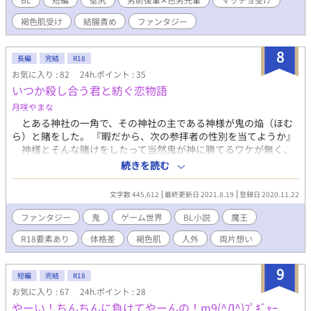
褐色肌受け
結腸責め
ファンタジー
8
長編
完結
R18
お気に入り : 82
24h.ポイント : 35
いつか殺し合う君と紡ぐ恋物語
月咲やまな
とある神社の一角で、その神社の主である神様が鬼の焔（ほむ
ら）と賭をした。 『暇だから、次の参拝者の性別を当てようか』
神様とそんな賭けをしたって当然鬼が神に勝てるワケが無く、
いや…… 主従関係にも等しい神に勝つ気がそもそも無かった焔は
続きを読む
『負けた君には私のお願い事をきいてもらおうかな』と、詳しい
説明もないままに、突然異世界へぶん投げられてしまった。 送
文字数 445,612
最終更新日 2021.8.19
登録日 2020.11.22
り込まれた異世界はまるでゲームのようなシステムに基づいた世
界で、“名も無き本”がナビゲート役として彼のお供をしてくれる
ファンタジー
鬼
ゲーム世界
BL小説
魔王
事に。焔はそこで召喚士という職を選び、異世界での生活を始め
R18要素あり
体格差
褐色肌
人外
両片想い
る出だしとして、早速召喚魔法を使ってみる事に。すると呼び出
せたのは、召喚士レベルが１だったにも関わらず、どう見ても激
レア感満載な、大きなツノのある褐色肌をした人型の召喚魔だっ
9
短編
完結
R18
た。 ○二面性のあるお飾り魔王さんと、異世界転移者にされて
お気に入り : 67
24h.ポイント : 28
しまった鬼とのBL小説。 ○女性向けの割には淫語多め、かも。
やーい！ちんちんに負けてやーんの！m9(^Д^)ﾌﾟｷﾞｬｰ
○【R18】作品ですのでご注意下さい。