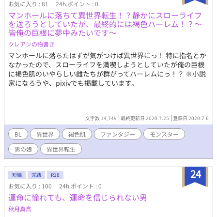
お気に入り : 81
24h.ポイント : 0
マンホールに落ちて異世界転生！？静かにスローライフ
を送ろうとしていたが、最終的には褐色ハーレム！？〜
皆俺の巨根に夢中みたいです〜
クレアンの物書き
マンホールに落ちたはずが気がつけば異世界にっ！ 特に指名とか
なかったので、スローライフを満喫しようとしていたが俺の巨根
に褐色肌のいやらしい雌たちが群がってハーレムにっ！？ ※小説
家になろうや、pixivでも掲載しています。
文字数 14,749
最終更新日 2020.7.25
登録日 2020.7.6
BL
異世界
褐色肌
ファンタジー
モンスター
男の娘
異世界転生
24
短編
完結
R18
お気に入り : 100
24h.ポイント : 0
運命に憧れても、運命を信じられない男
秋月真鳥