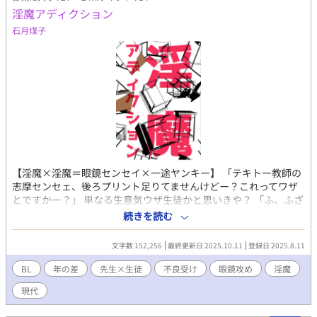
て何か力になれるならなりたいと思っている。正義感が空回りす
淫魔アディクション
る事も多く精神を病みがち。 自宅マンションで子犬を飼ってい
石月煤子
る。 白木 真緒 道端で寝ていたところを拾われた高校生（くらいの
年齢）。 両親に捨てられ自力で生きてきた影響もあってかいつも
はにこにことして明るいが突然豹変することがある。 よく食べよ
く笑いよく人を傷つける。 葛谷 結唯 杏里と飛雅の同級生で昔杏
里をいじめていた。 今はヒモになり友人や女性の家を転々として
何となく生きている。 食生活が酷くしょっちゅう煙草も吸ってい
る不健康。何となく生きて何となく消えたがっている。 ※本編の
ネタバレを含みます 胸糞、モラル無し、死ネタ 等 人によっては不
快になりがちな話多めです。 オチがパッとしません。苦手だと思
った場合はバック推奨です。
【淫魔×淫魔＝眼鏡センセイ×一途ヤンキー】 「テキトー教師の
志摩センセェ、後ろプリント足りてませんけどー？これってワザ
とですかー？」 単なる生意気ウザ生徒かと思いきや？ 「ふ、ふざ
けんなッ、んなとこッ、絶対ぇッ、さわんじゃねぇぞッ」 実は隠
続きを読む
れ淫魔だった、褐色肌に白アッシュ髪のヤンキー男子、しかもレ
アな男ふたなりタイプで？ 「志摩センセェ……俺ぇ……俺の
文字数 152,256
最終更新日 2025.10.11
登録日 2025.8.11
体……おかしい……？」 どうやらツンデレのようで？ 「こんな魅
力的な体、そうそうない。どこもかしこも構ってやりたくなる」
BL
年の差
先生×生徒
不良受け
眼鏡攻め
淫魔
実は同じく隠れ淫魔だった黒髪黒縁眼鏡の担任教師に、ありとあ
現代
らゆる性感帯と恋心を開発されていく…… 「お前のヤラシイとこ
ぜんぶ、俺の好きにしていいんだ？」 ――俺のヤラシイところぜ