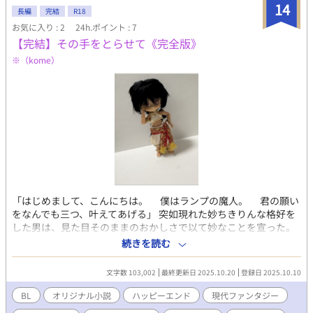
んぶ、志摩センセイのもの―― ■受けが男体ベースの両性具有／
14
長編
完結
R18
露骨な性描写注意
お気に入り : 2
24h.ポイント : 7
【完結】その手をとらせて《完全版》
※（kome）
「はじめまして、こんにちは。 僕はランプの魔人。 君の願い
をなんでも三つ、叶えてあげる」 突如現れた妙ちきりんな格好を
した男は、見た目そのままのおかしさで以て妙なことを宣った。
現代日本によく似たどこか。 そこに暮らす一人の青年と、彼のも
続きを読む
とに現れたランプの魔人。 ――寡黙で朴訥な青年・齋藤暁 ――明
るく人懐こい性格の褐色肌の美男子・ランプの魔人 対照的な二人
文字数 103,002
最終更新日 2025.10.20
登録日 2025.10.10
が織り成す、小さな恋の物語を、どうぞお楽しみください。
2025.10/14 本編完結 2025.10/15 本編後、日常短編開始
BL
オリジナル小説
ハッピーエンド
現代ファンタジー
2025.10/20 本編後、日常短編完結（本作完結）