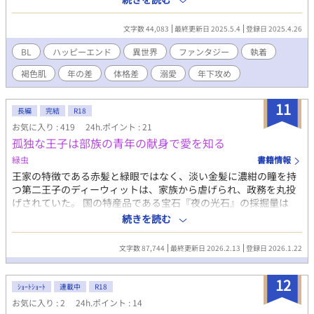
ためにレイン達に協力を仰ぐのだが…。 R18シーンには※をつけ
てます。 素股 / 年下×年上 / 鼻血舐め / 巨根 ※ムーンライトノベル
文字数 44,083
最終更新日 2025.5.4
登録日 2025.4.26
ズにも掲載
BL
ハッピーエンド
異世界
ファンタジー
執着
褐色肌
年の差
体格差
溺愛
年下攻め
11
長編
完結
R18
お気に入り : 419
24h.ポイント : 21
孤独な王子は部族の青年の献身で愛を知る
緑虫
書籍情報
王家の特徴である赤髪と緑眼ではなく、淡い金髪に濃紺の瞳を持
つ第二王子のディーウィットは、家族から虐げられ、政務を丸投
げされていた。 国の特産品である宝石『夜の光石』の採掘量は
年々落ち、国の財政が悪化する中、王家は湯水の如く金を使う。
続きを読む
このままでは国が傾くと、家族に代わり自分を育てた臣下らの恩
にも報いるべく努力を重ねていた。 だがある日、家族に溺愛され
文字数 87,744
最終更新日 2026.2.13
登録日 2026.1.22
る双子の弟デアーグに代わり帝国に行き皇配になれと父王に命じ
られてしまう。 唯一気の許せる部下のアルフォンスに惜しまれつ
12
つ、帝国に向かう船に乗り込んだディーウィット。 彼の胸元に
ｼｮｰﾄｼｮｰﾄ
連載中
R18
は、アルフォンスから贈られた『夜の光石』の首飾りがあった。
お気に入り : 2
24h.ポイント : 14
優しい思い出と共に、恐らくは採掘権欲しさの人質であろう皇配