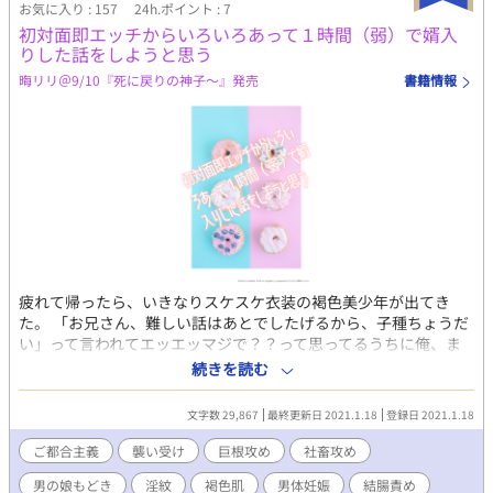
たのになろうにはアップできないので、秋のJガーデンか何かで紙
お気に入り : 157
24h.ポイント : 7
の同人誌にする予定です。
初対面即エッチからいろいろあって１時間（弱）で婿入
りした話をしようと思う
晦リリ＠9/10『死に戻りの神子～』発売
書籍情報
疲れて帰ったら、いきなりスケスケ衣装の褐色美少年が出てき
た。 「お兄さん、難しい話はあとでしたげるから、子種ちょうだ
い」って言われてエッエッマジで？？って思ってるうちに俺、ま
たがられちゃった。 社畜巨根ノンケ×タイムリミット付き褐色美
続きを読む
少年 ※ムーンライトノベルズにも掲載中
文字数 29,867
最終更新日 2021.1.18
登録日 2021.1.18
ご都合主義
襲い受け
巨根攻め
社畜攻め
男の娘もどき
淫紋
褐色肌
男体妊娠
結腸責め