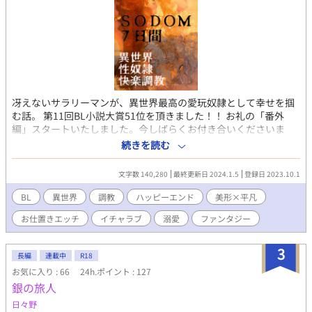
分かち合う初契り。 幼馴染という「殻」が壊れるとき、二人の関
係はどこへ向かうのか――。 ～～～～～～～ ＜登場人物＞ ☆橘
和穂（主人公） 【身長】165cm 【体重】56kg 【誕生日】11月28
日（いて座） 【血液型】Ａ型 【部活】水泳部 【容姿】黒髪
中性的で整った童顔の美形。 褐色肌で、スリム
な筋肉質 【性格】真面目で、やや陰キャ。 人見知りが結
構激しい でも、周りはわりと観察している いろ
冴えないサラリーマンが、異世界最高の愛玩奴隷として幸せを掴
いろ気にするタイプ。 陽介と二人だと、よくしゃべる。
む話。 第11回BL小説大賞51位を頂きました！！ お礼の「番外
冷静に見えて天然。 ☆岬陽介 【身長】170cm 【体重】
編」スタートいたしました。今しばらくお付き合いくださいま
63kg 【誕生日】8月31日（おとめ座） 【血液型】Ｏ型 【部活】
せ。（本編シナリオは完結済みです） 上司に無視され、後輩たち
水泳部 【容姿】明るめの茶髪（ほぼ金髪）。 野性的な顔
続きを読む
にいじめられながら、毎日終電までのブラック労働に明け暮れる
立ちのイケメン。 褐色肌。水泳部の１年生では一番筋肉
気弱な会社員・真治32歳。とある寒い夜、思い余ってプラットホ
質 【性格】典型的陽キャ。お調子者だがすぐテンパる。
文字数 140,280
最終更新日 2024.1.5
登録日 2023.10.1
ームから回送電車に飛び込んだ真治は、大昔に人間界から切り離
裏表のない性格で、バカ正直。優しい。 割と脊髄反射で
された堕落と退廃の街、ソドムへと転送されてしまう。 魔族が支
生きてる 恋愛にだけはむちゃくちゃビビり。
BL
異世界
調教
ハッピーエンド
美形×平凡
配し、全ての人間は魔族に管理される奴隷であるというソドムの
〜〜〜〜〜〜〜 ※特殊設定（ふんどし、全裸生活、神事など）を
お仕置きエッチ
イチャラブ
溺愛
ファンタジー
街で偶然にも真治を拾ったのは、絶世の美貌を持つ淫魔の青年・
含みますのでご注意ください！ ～～～～～～～ すでに完結まで執
ザラキアだった。 異世界からの貴重な迷い人（ワンダラー）であ
筆済みですので、最後までお楽しみいただけます！
る真治は、最高位性奴隷調教師のザラキアに淫乱の素質を見出さ
3
長編
連載中
R18
れ、ソドム最高の『最高級愛玩奴隷・シンジ』になるため、調教
お気に入り : 66
24h.ポイント : 127
されることになる。 7日間で性感帯の全てを開発され、立派な性
銀の旅人
奴隷（セクシズ）として生まれ変わることになった冴えないサラ
リーマンは、果たしてこの退廃した異世界で、最高の地位と愛と
日々野