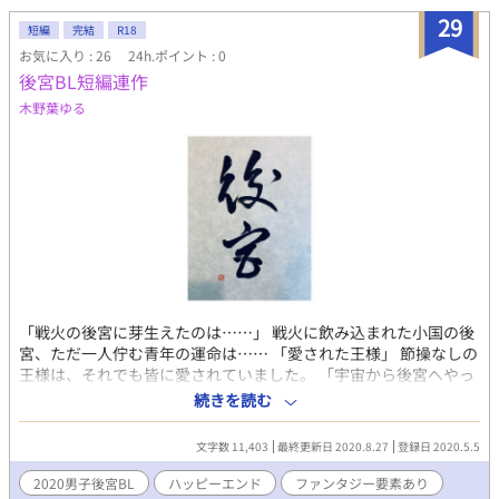
29
短編
完結
R18
お気に入り : 26
24h.ポイント : 0
後宮BL短編連作
木野葉ゆる
「戦火の後宮に芽生えたのは……」 戦火に飲み込まれた小国の後
宮、ただ一人佇む青年の運命は…… 「愛された王様」 節操なしの
王様は、それでも皆に愛されていました。 「宇宙から後宮へやっ
て来た王様」 地球から遥か遠い星の王様の趣味は地球ウォッチン
続きを読む
グだったのです。 「恋人は舞台俳優」 僕の恋人は舞台俳優。今度
の役は後宮の寵妃なんだって。 「後宮に近寄らない困った王様」
文字数 11,403
最終更新日 2020.8.27
登録日 2020.5.5
王様は女性に飽きて、後宮に近寄らなくなってしまいました。侍
従は困ってしまいます。 「孤独な王様と獣人族の王子様」 後宮に
2020男子後宮BL
ハッピーエンド
ファンタジー要素あり