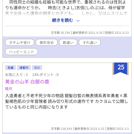
同性同士の結婚も妊娠も可能な世界で、重視されるのは性別よ
りも運命かどうか。 時吉(ときよし)志信(しのぶ)は、母が留学
先で出会った運命の相手との子ども。 しかし、父はムスリムで
妻が四人まで持てて、運命の相手は四人いると言う。 そんな父
続きを読む
に見切りを付けて日本に帰った母を追い掛けて志信も日本に来た
けれど、褐色肌に高い背、分厚い胸板に濃い顔立ちの志信は日本
文字数 30,766
最終更新日 2021.9.30
登録日 2021.9.22
では恋愛に縁がなくて。 結婚を諦めた３５歳のときに出会った
美しい和風の顔立ちの運命の相手、月島(つきしま)由貴(ゆたか)
ガチムチ受け
美形攻め
勘違い
すれ違い
は、もうすぐ結婚する恋人がいた。 一夜の夢でいいからと、由
ハッピーエンド
貴に抱かれる志信の勘違い、すれ違いラブストーリー。 ※ムーン
ライトノベルズ様にも投稿しています。
25
長編
連載中
R15
お気に入り : 3
24h.ポイント : 0
黄金の山羊 白銀の鹿
睦月
人造勇者と不老不死少年の物語 銀髪白皙の無表情系青年勇者×黒
髪褐色肌の少年冒険者 読み切り形式の連作です カクヨムで公開し
ているものと同じ内容になります
文字数 138,543
最終更新日 2025.5.25
登録日 2025.3.5