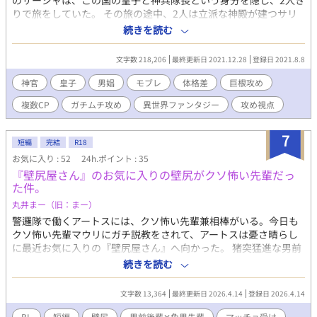
のサーシャは、この国の皇子と神兵隊長という身分を隠し、2人き
けた敬語。身長197センチ。体躯が良い。 一人称は私。襟足長め
りで旅をしていた。 その旅の途中、2人は立派な神殿が建つサリ
のショートの金髪。 星屑を散りばめた紺色の瞳。 勇者でありなが
トールという大きな街に辿り着いたのだが、そこではノーマとい
続きを読む
ら魔王であるアフェクシオン激推しの頭の中が残念でおかしな
う美しく神秘的な神官が行う『特別な治癒』という裏の奉仕が存
人。 アフェクシオンを追い続けて手離さない執着心と独占欲の
在し、それを目当てに様々な都市から貴族や金を持った者らが大
塊。 愛がドドドドド重すぎる。クソデカ感情過ぎる。一途ではあ
文字数 218,206
最終更新日 2021.12.28
登録日 2021.8.8
勢列をなすほど訪れ、神殿に多額の寄付を落としていた。 多額の
るが極度の人格破綻者。 アフェクシオン以外心底どうでもいいサ
寄付を払うことで行われる『特別な治癒』という謎に包まれた奉
神官
皇子
男娼
モブレ
体格差
巨根攻め
イコパス気質。推しからの萌えが供給過多になると心臓が止まる
仕活動。この街に漂う妙な雰囲気に、二人は違和感を覚え、好奇
か、奇行に走る。
複数CP
ガチムチ攻め
異世界ファンタジー
攻め視点
心から神殿や街の秘密を探り始める。 途中アンバーは、ディーと
名乗る美しい少年神官と出会い心を奪われ、またサーシャは娼館
で1人の男娼と出会い、そして2人は、神殿で行われる特別な奉仕
7
短編
完結
R18
の謎を知ることになる。 筋肉系褐色肌主人（皇子・弟）×美少年
お気に入り : 52
24h.ポイント : 35
神官 筋肉系褐色肌巨根従者（神兵隊長・兄）×ちょっと年のいっ
『壁尻屋さん』のお気に入りの壁尻がクソ怖い先輩だっ
た美青年男娼 受けのモブレ表現あり。主人と従者の絡みやカップ
た件。
リング表現はありません。 2人は父親探しの旅をしていますが、
物語の舞台である国は世襲王制ではないため、2人の父親は王族で
丸井まー（旧：まー）
はなく、兄である親兵隊長も王族ではありません。 ※その他複数
警邏隊で働くアートスには、クソ怖い先輩兼相棒がいる。今日も
CPあり ※R18 予告なく性的表現が入ることがあります。 他サイ
クソ怖い先輩マウリにガチ説教をされて、アートスは憂さ晴らし
トでも掲載中です。
に最近お気に入りの『壁尻屋さん』へ向かった。 猪突猛進な男前
後輩✕不器用な褐色肌色男先輩。 ※ムーンライトノベルズさんで
続きを読む
も公開しております。
文字数 13,364
最終更新日 2026.4.14
登録日 2026.4.14
BL
短編
壁尻
男前後輩✕色男先輩
マッチョ受け