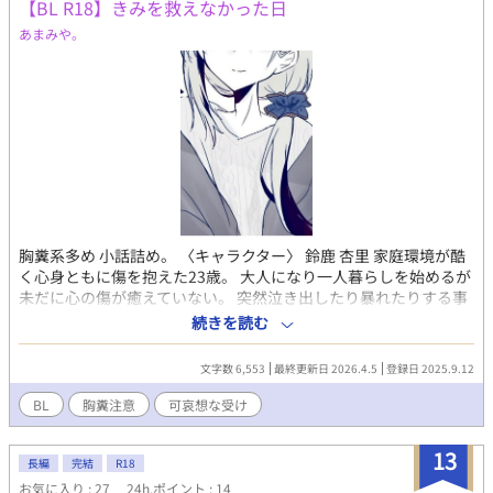
【BL R18】きみを救えなかった日
を全うしようと決意する。 だが嵐の日、雇われ護衛兵士に襲われ
てしまう。助けを求め操舵室に向かうが、荒れ狂う波に呑まれ落
あまみや。
水してしまった。 目を覚ますと、見知らぬ砂浜に打ち上げられて
いた。 目の前に広がる密林はジュ・アルズと呼ばれる帝国の南部
にある属国と推測する。 早く帝都に向かわねば、愚かな父王がデ
アーグ惜しさに帝国に喧嘩を吹っかけかねない。 密林の部族に助
けを求めるべく進むと、雨に降られ発熱し倒れてしまった。 目を
覚ますと、小屋の中に寝かされていた。助けてくれたのは、褐色
肌の部族の青年キーニ。キーニはディーウィットのことを『ムウ
ェ・ラデ』と呼ぶが、意味は教えてくれない。 献身的に看護する
キーニ。口移しや添い寝、更には排泄補助までされ、優しさに慣
れないディーウィットは戸惑う。 だが幼子のように世話を焼かれ
胸糞系多め 小話詰め。 〈キャラクター〉 鈴鹿 杏里 家庭環境が酷
ている内に、次第に彼に思いを寄せ始めていき――。 謎多き部族
く心身ともに傷を抱えた23歳。 大人になり一人暮らしを始めるが
の青年ｘ国に捨てられてしまった孤独な王子 の救済BL 全45話、
未だに心の傷が癒えていない。 突然泣き出したり暴れたりする事
ハピエン保証 ムーンさんにも掲載してます
がある。 まつ毛が長く肩くらいまである長い髪は地味目の金髪。
続きを読む
平均的な成人男性より大分細い。 五十嵐 飛雅 杏里の同級生で幼
馴染。 進学を機に一度別れてしまった杏里の事をずっと考えてい
文字数 6,553
最終更新日 2026.4.5
登録日 2025.9.12
た。 明るくて愛想が良く誰とでも仲良くなれるが少し鈍感。 褐色
肌に銀髪とそこそこ目立つ容姿で自信家。 鈴鹿 菊里 杏里の実兄
BL
胸糞注意
可哀想な受け
で小児科医の27歳。 昔からいじめられる杏里の面倒を見てきた。
いつも笑顔だがどこか冷たく何を考えているか分からない。腰ま
13
である長い黒髪に白衣という見た目がどことなく胡散臭い。 安住
長編
完結
R18
優太郎 菊里の部下で高身長の26歳。 菊里の事を心から尊敬してい
お気に入り : 27
24h.ポイント : 14