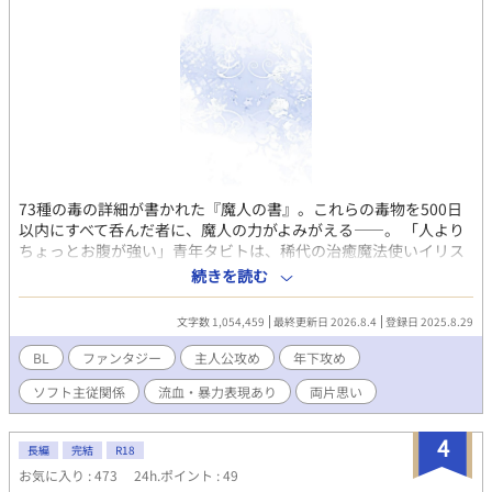
幸福を掴めるのか…？ 美貌攻め×平凡受け。調教・異種姦・前立
腺責め・尿道責め・ドライオーガズム多イキ等で最後は溺愛イチ
ャラブ含むハピエン。（ラストにほんの軽度の流血描写あり。）
【キャラ設定】 ●シンジ 165/56/32 人間。お人好しで出世コー
スから外れ、童顔と気弱な性格から、後輩からも「新人さん」と
陰口を叩かれている。押し付けられた仕事を断れないせいで社畜
労働に明け暮れ、思い余って回送電車に身を投げたところソドム
に異世界転移した。彼女ナシ童貞。 ●ザラキア 195/80/外見年
齢25才程度 淫魔。褐色肌で、横に突き出た15センチ位の長い耳
と、山羊のようゆるくにカーブした象牙色の角を持ち、藍色の眼
73種の毒の詳細が書かれた『魔人の書』。これらの毒物を500日
に藍色の長髪を後ろで一つに縛っている。絶世の美貌の持ち主。
以内にすべて呑んだ者に、魔人の力がよみがえる――。 「人より
ソドムの街で一番の奴隷調教師。飴と鞭を使い分ける、陽気な性
ちょっとお腹が強い」青年タビトは、稀代の治癒魔法使いイリス
格。
の「名目上の奴隷」となり、真偽不明の危険な実験に巻き込まれ
続きを読む
ていく。しかしイリスは隙あらば奴隷契約を解除したがるし王都
には何か秘密がありそうだし…。独自の発展を遂げた魔法使いの
文字数 1,054,459
最終更新日 2026.8.4
登録日 2025.8.29
国、アーロット神聖王国で繰り広げられる希望と救済の物語。 褐
色肌・野生系男子の年下主人公攻め×薄幸・美形・年齢不詳だが
BL
ファンタジー
主人公攻め
年下攻め
年上っぽい受け。 ※恋愛も物語もゆっくり進行です。ちゃんと告
ソフト主従関係
流血・暴力表現あり
両片思い
白してチューするまで20万字、初セッまで50万字程度かかりま
す。 ※R18描写・暴力・流血表現等が含まれます。苦手な方はご
注意ください。
4
長編
完結
R18
お気に入り : 473
24h.ポイント : 49