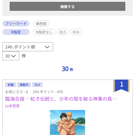
フリーワード
褐色肌
R指定
R指定なし
R15
R18
件
30
件
1
長編
連載中
R18
お気に入り : 6
24h.ポイント : 405
臨海合宿 ―紅き伝統と、少年の殻を破る神事の島―
山本悠真