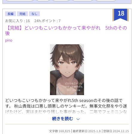
18
長編
完結
なし
お気に入り : 16
24h.ポイント : 7
【完結】どいつもこいつもかかって来やがれ 5thのその
後
pino
どいつもこいつもかかって来やがれ5th seasonのその後の話で
す。 秋山貴哉は口悪し頭悪しのヤンキーだ。無事文化祭をやり遂
げたけど、実はまだやり残した事があった。 二年でフェミニンな
男、小平七海との約束を果たす為に遊ぶ約束をするが、やはりこ
続きを読む
こでも貴哉は遅刻をする事に。寝坊しながらも約束通りに七海と
会うが、途中で貴哉の親友で真面目な性格の二之宮茜と、貴哉の
文字数 168,825
最終更新日 2025.1.8
登録日 2024.12.15