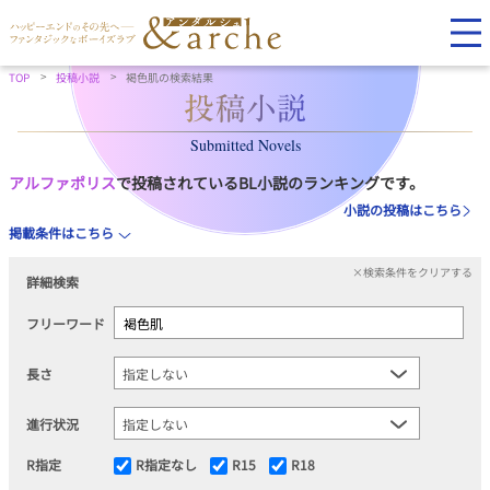
TOP
投稿小説
褐色肌の検索結果
Submitted Novels
アルファポリス
で投稿されているBL小説のランキングです。
小説の投稿はこちら
掲載条件はこちら
×検索条件をクリアする
詳細検索
フリーワード
長さ
進行状況
R指定
R指定なし
R15
R18