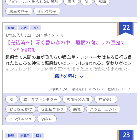
〇〇しないと出られない風味
魔法
BL
短編
魔王の息子
側近の息子
22
長編
完結
R15
お気に入り : 22
24h.ポイント : 0
【完結済み】深く昏い森の中、垣根の向こうの匣庭で
トヨヤミ＠書籍化
超偏食で人間の血が吸えない吸血鬼・レンドーサはある日行き倒
れたところを神父で悪魔祓いのフィンに拾われる。変わり者のフ
ィンはレンドーサの体質や正体を知った上で教会に住まわせた。
自分を恐れず忌み嫌わないフィンを異質に感じながらも居心地の
続きを読む
良さを覚えていたレンドーサはある日、フィンの秘密を知っ
て…。 見た目２０代の銀髪褐色肌の精悍な大男×くせのある黒髪
文字数 71,568
最終更新日 2025.12.25
登録日 2025.12.13
の４０歳の美貌の神父のカップリングです。 ※最終話まで毎日更
新。※ややきわどいシーンがあるためR15にしています。
BL
異世界ファンタジー
吸血鬼×人間
神父受け
おっさん受け
流血描写あり
悪魔
ハッピーエンド
アンダルシュ
切ない
23
長編
連載中
R18