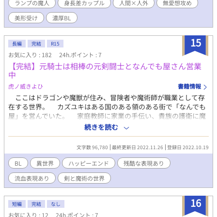
ランプの魔人
身長差カップル
人間×人外
無愛想攻め
――・―― こちらは、2024年11月に完結した連載作《その手を
とらせて》の加筆改稿版です。 全体にわたり大幅な修正を加えて
美形受け
濃厚BL
おり、既読の方にも新鮮な目線でお楽しみいただけるのではない
でしょうか。 （読み比べると、大小様々な違いがあって面白いと
15
思います。） ゆっくりと育まれる恋心や、甘酸っぱいやりとり
長編
完結
R15
に、くすっと笑ってしまうような日常の一幕。 これらを贅沢にぎ
お気に入り : 182
24h.ポイント : 7
ゅぎゅっと詰め込みました。 このふたりのお話が、あなたの心を
【完結】元騎士は相棒の元剣闘士となんでも屋さん営業
照らす灯火になれたなら。 ――それは、これ以上ないほどの、幸
中
せにございます。
虎ノ威きよひ
書籍情報
ここはドラゴンや魔獣が住み、冒険者や魔術師が職業として存
在する世界。 カズユキはある国のある領のある街で「なんでも
屋」を営んでいた。 家庭教師に家業の手伝い、貴族の護衛に魔
獣退治もなんでもござれ。 そんなある日、相棒のコウが気絶し
続きを読む
たオッドアイの少年、ミナトを連れて帰ってくる。 この話は、
お互い想い合いながらも10年間硬直状態だったふたりが、純真な
文字数 96,780
最終更新日 2022.11.26
登録日 2022.10.19
少年との関わりや事件によって動き出す物語。 ※コウ（黒髪長髪/
褐色肌/青目/超高身長/無口美形）×カズユキ（金髪短髪/色白/赤
BL
異世界
ハッピーエンド
残酷な表現あり
目/高身長/美形）←ミナト（赤髪ベリーショート/金と黒のオッド
流血表現あり
剣と魔術の世界
アイ/細身で元気な15歳） ※受けのカズユキは性に奔放な設定の
ため、攻めのコウ以外との体の関係を仄めかす表現があります。
※同性婚が認められている世界観です。
16
短編
完結
なし
お気に入り : 12
24h.ポイント : 7