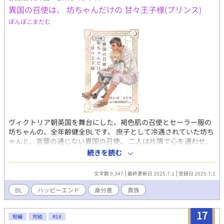
異国の召使は、 坊ちゃんだけの 甘々王子様(プリンス)
ぽんぽこまだむ
ヴィクトリア朝英国を舞台にした、褐色肌の召使とセーラー服の
坊ちゃんの、全年齢健全BLです。 庶子として冷遇されていた坊ち
ゃんと、言葉の通じない異国の召使。 二人は片隅で心を通わせ、
それは召使ジャマルの献身と無償の愛に変わっていく。 ※この作
続きを読む
品は、pome村<@pomemura_>様がTwitter（X）で行った、イラ
ストにSSをつける企画に参加した作品に加筆修正を行ったもので
文字数 9,347
最終更新日 2025.7.1
登録日 2025.7.1
す。 ※以前あった「君はぼくの王子様〜You are my prince
though marginalized〜」を、「坊ちゃん編」とし、今回「ジャ
BL
ハッピーエンド
身分差
貴族
マル編」として1つの作品としてアップし直したものです。
※「小説家になろう」（全年齢のほう）やpixivにもアップしてい
17
ます。 ※その関係上、どえっちエロエロいちゃらぶな続きを書い
短編
完結
R18