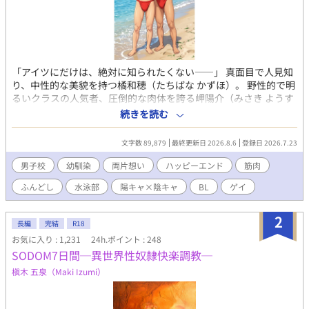
「アイツにだけは、絶対に知られたくない――」 真面目で人見知
り、中性的な美貌を持つ橘和穂（たちばな かずほ）。 野性的で明
るいクラスの人気者、圧倒的な肉体を誇る岬陽介（みさき ようす
け）。 三歳の頃からの幼馴染であり、水泳部でも共に切磋琢磨す
続きを読む
る二人は、距離感バク。 しかし、その胸の奥には、互いに隠し続
けた「歪な独占欲」と「切実な片想い」があった。 二人が通う私
文字数 89,879
最終更新日 2026.8.6
登録日 2026.7.23
立海濤高校。そこには100年以上、決して口外することを許され
ない秘儀があった。 スポーツ特待生の少年たちが、合宿の際に辿
男子校
幼馴染
両片想い
ハッピーエンド
筋肉
り着く場所――それは、孤島に鎮座する「金精様」の社。 両片想
ふんどし
水泳部
陽キャ×陰キャ
BL
ゲイ
いだった和穂と陽介は、前日の秘密の「ふんどし練習」でお互い
への思いを募らせて、臨海合宿に臨む。そこで課せられたのは、
あまりに苛烈で、官能的な神事だった。 触れ合う素肌の熱、高鳴
2
長編
完結
R18
る鼓動、そして互いの「欲」を封じ込められた絶望的なまでの渇
お気に入り : 1,231
24h.ポイント : 248
き。 静寂に包まれた社の中で、二人はただ、相手の体温だけを頼
SODOM7日間─異世界性奴隷快楽調教─
りに「男」への階段を登っていく。 やがて儀式が終わり、重い鎖
が解き放たれたとき。 極限まで高まった二人の「好き」は、もは
槇木 五泉（Maki Izumi）
や誰にも止められない衝動となって爆発する。 「陽介のちんこ…
早く欲しい…」 「もう、和穂ぉ…ほんと煽んなって…俺、マジで
余裕ゼロなんだからさ…」 神前で捧げられるのは、純潔と、魂を