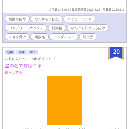
リンデル側のお話を集めて整えたものです。 単話投稿しているも
のの再収録の他、新規書下ろしもそこそこあります。 本作はとに
文字数 343,017
最終更新日 2026.4.28
登録日 2026.1.3
かく『何でも許せる方向け』です。 ショタ受け、無理矢理、モブ
レ、媚薬、リバ、3Pと色々あります。 表現としてあまりグロくは
残酷な描写
なんかもう伝記
ハッピーエンド
書きませんが、痛い描写は多いです。 夢オチで触手もあったり、
コンプリートボックス
総集編
なんでも許せる方向け
時に飯テロもあります。 個人的に苦手なシチュがある方は、 これ
までに投稿している単話版をご覧いただくと安心です。 (各作品ご
ショタ受け
複数姦
アンダルシュ
騎士団
とに登場する注意要素が書いてありますので……) 大丈夫！ 何で
もおいしく食べられるよ！ むしろ痛いのは心も体も大好物だ
20
よ！ という方は どうぞ存分にお楽しみくださいね。 ■登場人
短編
完結
R18
物 ※【囚勇02】開始時点 ・主人公(勇者)→リンデル(17)♂ 勇
お気に入り : 7
24h.ポイント : 0
者に憧れて田舎から王都に出て、騎士になった心優しい少年 優
星の名で呼ばれる
しい麦穂色の金髪に蜂蜜のような金眼・爽やか短髪 173cm ・勇
綿入しずる
者の護衛兼教育係(従者)→ロッソ(28)♂ 23歳から5年間前勇者に
仕えていた生真面目青年 サラツヤ直毛黒髪に童顔黒目がちな黒
眼・超ロング1つ括り 151cm ・主人公のいる隊の中隊長→ルス
トック(36)♂ 主人公の所属する九番隊の隊長、温厚実直な男性
茶色がかった黒髪に三白眼気味の黒眼・オールバック 180cm
・別の隊の中隊長→レインズ(36)♂ ルストックの為なら死ねる
タイプの激重感情持ち親友 鮮やかな金髪に宝石のような青い
瞳・一つ括り かなり美形 178cm ・主人公の姉→エレノーラ
(22)♀ 主人公の実姉で唯一の肉親 榛色の髪と瞳・肩下ふんわ
りセミロング 可愛い系美人 165cm 中隊長の二人、ルストック
とレインズの スピンオフなお話はこちらにまとめています。