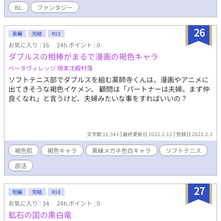
BL
ファンタジー
26
長編
完結
R15
お気に入り : 16
24h.ポイント : 0
ダブルスの相棒がまるで漫画の褐色キャラ
ベータヴィレッジ 現実沈殿村落
ソフトテニス部でダブルスを組む薬師寺くんは、漫画やアニメに
出てきそうな褐色イケメン。 顧問は「パートナーは夫婦。まず仲
良くなれ」と言うけど、夫婦みたいな事をすればいいの？
文字数 11,343
最終更新日 2022.2.12
登録日 2022.2.3
褐色肌
褐色キャラ
黒縁メガネ色白キャラ
ソフトテニス
部活
27
短編
完結
R18
お気に入り : 34
24h.ポイント : 0
鉱石の国の黒白竜