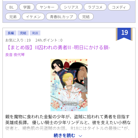
元彼であり元チャラ男の早川空も合流する事になって異色のメン
バーが揃う。 他にも貴哉の彼氏？桐原伊織の話や元チャラ男の早
BL
学園
ヤンキー
シリアス
ラブコメ
コメディ
川空の話もあります。 5thの新キャラ、石原類、浅野双葉も登
兄弟
イケメン
青春BLカップ​
完結
場！ ＢＬです。 今回の表紙は褐色肌キャラの浅野双葉くんです。
こちらは5th seasonのその後となっております。 前作の続きとな
っておりますので、より楽しみたい方は、完結している『どいつ
19
長編
完結
R18
もこいつもかかって来やがれ』から『どいつもこいつもかかって
お気に入り : 19
24h.ポイント : 0
来やがれ5th season』までを先にお読み下さい。 貴哉視点の話で
【まとめ版】⛓囚われの勇者⛓ -明日にかける鎖-
す。 ※印がついている話は貴哉以外の視点での話になってます。
良音 夜代琴
親を魔物に食われた金髪の少年が、盗賊に拾われて勇者を目指す
英雄成長譚。 優しい騎士の少年リンデルと、彼を支えたい小柄な
従者と、褐色肌の元盗賊のお話。 R18にはタイトルの最後に*が、
R18未満には(*)が付いてます。 本作はこれまでの囚われの勇者の
続きを読む