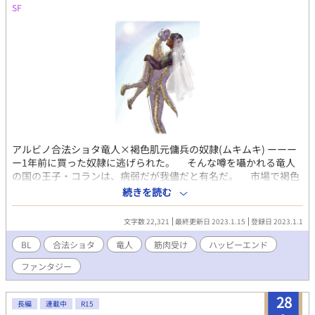
SF
アルビノ合法ショタ竜人×褐色肌元傭兵の奴隷(ムキムキ) ーーー
ー1年前に買った奴隷に逃げられた。 そんな噂を囁かれる竜人
の国の王子・コランは、病弱だが我儘だと有名だ。 市場で褐色
の肌とサファイアブルーの眼を持つ元傭兵の人間・イアランを買
続きを読む
ったものの、言葉が通じず人間の扱い方もわからない。 しかし
2人はゆっくりと穏やかに心を重ねていく。 万霊節に王宮に招待
文字数 22,321
最終更新日 2023.1.15
登録日 2023.1.1
された2人はある事件に巻き込まれて・・・？！ 竜人の国で繰り
広げられる、ケルトチックなファンタジーBL 風巻ユウ様主催の
BL
合法ショタ
竜人
筋肉受け
ハッピーエンド
「年下攻めアンソロジー」に寄稿した作品です。
ファンタジー
28
長編
連載中
R15