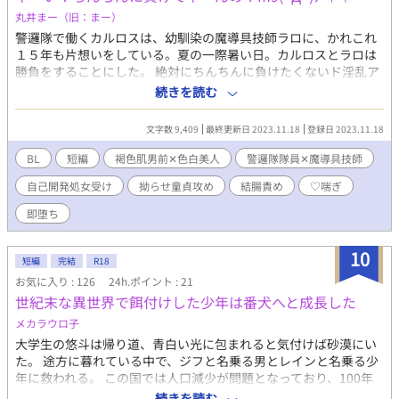
丸井まー（旧：まー）
警邏隊で働くカルロスは、幼馴染の魔導具技師ラロに、かれこれ
１５年も片想いをしている。夏の一際暑い日。カルロスとラロは
勝負をすることにした。 絶対にちんちんに負けたくないド淫乱ア
ナニストVS絶対にちんちんで中イキさせたい片想い歴１５年。ふ
続きを読む
ぁいっ！！（カーンッ！） 褐色肌男前警邏隊隊員✕色白美人魔導
具技師。 ※♡喘ぎです。 ※ムーンライトノベルズさんでも公開し
文字数 9,409
最終更新日 2023.11.18
登録日 2023.11.18
ております。
BL
短編
褐色肌男前✕色白美人
警邏隊隊員✕魔導具技師
自己開発処女受け
拗らせ童貞攻め
結腸責め
♡喘ぎ
即堕ち
10
短編
完結
R18
お気に入り : 126
24h.ポイント : 21
世紀末な異世界で餌付けした少年は番犬へと成長した
メカラウロ子
大学生の悠斗は帰り道、青白い光に包まれると気付けば砂漠にい
た。 途方に暮れている中で、ジフと名乗る男とレインと名乗る少
年に救われる。 この国では人口減少が問題となっており、100年
前から異世界人を転移させているというのだ。 悠斗はある目的の
続きを読む