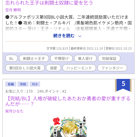
忘れられた王子は剣闘士奴隷に愛を乞う
空月 瞭明
●アルファポリス第9回BL小説大賞、二年連続奨励賞いただけま
した！● 攻め：剣闘士・アルキバ /黒髪褐色肌イケメン筋肉・国
民的スター 受け：王子・リチェル /金髪碧眼美人・不遇で不憫・
心に闇を抱える 心に闇を抱える王子が男前剣闘士に溺愛されて救
続きを読む
われる話 ＜あらすじ＞ 誇り高き剣闘士アルキバは、所属する剣
闘士団の投資主である覆面の男サイルが、剣闘士を閨に呼び性奴
文字数 132,815
最終更新日 2021.11.10
登録日 2021.10.23
隷として扱っていることを知り、憤慨する。 さらにサイルがア
ルキバを所望していると聞いて激怒。 「この俺に伽をしろだ
BL
剣闘士×王子
不憫受け
美人受け
完結保証
と！」 アルキバは怒り心頭でサイルの元に乗り込むが、そこで
第9回ＢＬ小説大賞
溺愛
ハッピーエンド
ファンタジー
サイルの意外な正体を知る。
5
長編
完結
R18
お気に入り : 170
24h.ポイント : 42
【完結/BL】人格が破綻したあたおか勇者の愛が重すぎる
んだが……？
架月ひなた