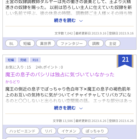
王宮の奴隷調教師ダルヤーは先の働きの褒美として、王より火精
https://www.alphapolis.co.jp/novel/547033129/684597576
憑きの奴隷を賜った。 以前は恐ろしい主人に仕えていた奴隷を新
しい名前で呼ぶ、彼の休息の時間。 調教師ご主人様×その持ち物
の従順な奴隷 台詞少ないけど敬語攻、積極的にご奉仕するむっち
続きを読む
り体型褐色肌の受。 ・受は奴隷扱い、愛無し？ ・針とか鞭とかの
調教前提、攻以外とも性交する受（描写なし） ・単品で読める
文字数 7,042
最終更新日 2023.9.16
登録日 2023.9.16
『ご主人様の枕ちゃん』
https://www.alphapolis.co.jp/novel/424291071/911724198 の
BL
短編
異世界
ファンタジー
調教
主従
スピンオフ短編（既読の方向けの小話つき）二章『回青の園』話
中に出てきた火精憑きの奴隷と調教師の話。
21
短編
完結
R18
お気に入り : 15
24h.ポイント : 0
魔王の息子のパシリは独占に気づいていなかった
からどり
魔王の側近の息子でぽっちゃり色白年下✕魔王の息子の褐色肌年
上のお互いの気持ちに気がついてイチャイチャしてリバカプにな
るのと〇〇しないと出られない空間風の話。 エッチな部分はあっ
さりめです。 注意・受けは男体のふたなりです。苦手な方はご注
続きを読む
意ください。
文字数 13,586
最終更新日 2023.6.26
登録日 2023.6.26
ハッピーエンド
リバ
イケメン
ぽっちゃり