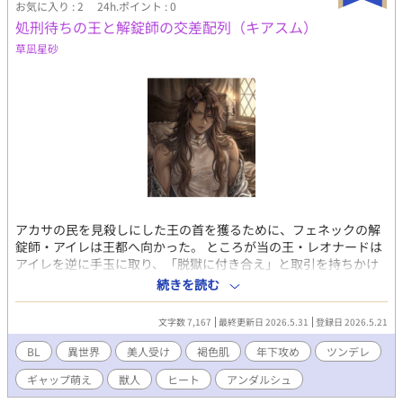
お気に入り : 2
24h.ポイント : 0
処刑待ちの王と解錠師の交差配列（キアスム）
草凪星砂
アカサの民を見殺しにした王の首を獲るために、フェネックの解
錠師・アイレは王都へ向かった。 ところが当の王・レオナードは
アイレを逆に手玉に取り、「脱獄に付き合え」と取引を持ちかけ
てくる。 規格外の魔法の腕と、感情を封じた無頓着さと、ときお
続きを読む
り零れる幼さを持つこの男の首を獲るかどうかは、視察が終わっ
てから決める——そう決めたアイレは、国を蝕む問題を追いなが
文字数 7,167
最終更新日 2026.5.31
登録日 2026.5.21
ら、レオナードという人間の底知れなさに引き込まれていく。
BL
異世界
美人受け
褐色肌
年下攻め
ツンデレ
ギャップ萌え
獣人
ヒート
アンダルシュ