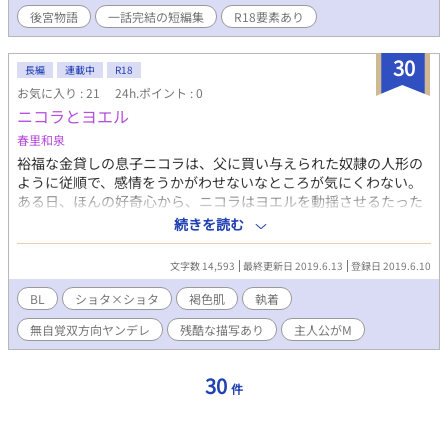
やって来た隣国の王子は、獣人だったのです。 「新米兵士は赤面
後宮物語
一話完結の短編集
R18要素あり
する」 王の護衛の新米兵士は夜の後宮で赤面した。 「男やもめの
将軍は宦官を後妻に迎える」 一作目の「戦火の後宮……」の攻め
視点です。 「趣味の悪い王様」 白い肌が尊ばれる国で、異国の褐
30
長編
連載中
R18
色肌の青年たちを愛した王様の話。 「後宮の悲恋」 後宮に囚われ
お気に入り : 21
24h.ポイント : 0
た隣国の王子。彼の恋心は王によって踏みにじられた。 後宮をテ
ニコラとヨエル
ーマとしたBLの短編連作です。 表紙は朝子師範(‪@ayumiasako1 ‬)
に書いて頂きました！！ありがとうございます！！ 挿絵をSF様
春里和泉
（@SF30844166）いなぐま様（@iru_tachibana）に描いて頂き
裕福な金貸しの息子ニコラは、父に買い与えられた奴隷の人形の
ました！！ ありがとうございます！！ Twitterのアンソロジー企
ように従順で、感情をうかがわせないなところが気にくわない。
画、#2020男子後宮BLに参加しております。
ある日、ほんの好奇心から、ニコラはヨエルを動揺させるたった
一つの手段を発見する。しかし、その手段に、やがてニコラの方
続きを読む
が溺れていき……。 ◆ 【無感情奴隷少年×傲慢ご主人様】【ショ
タ×ショタ】ご注意ください。 作中、奴隷と言った存在や、性的
文字数 14,593
最終更新日 2019.6.13
登録日 2019.6.10
ないじめの表現が出てきます（主人公がする側です）。タグ等確
認の上お読みください。 性的表現のある章には★をつけてありま
BL
ショタ×ショタ
褐色肌
執着
す。 ストック尽きるまでは毎日5時投稿。その後は週2～3更新、
無自覚双方向ヤンデレ
残酷な描写あり
主人公がM
ムーンライトノベルズでも連載しています。
30
件