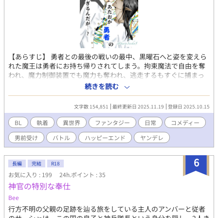
【あらすじ】 勇者との最後の戦いの最中、黒曜石へと姿を変えら
れた魔王は勇者にお持ち帰りされてしまう。拘束魔法で自由を奪
われ、魔力制御装置でも魔力も奪われ、逃走するもすぐに捕まっ
てしまい？ これは、勇者に気に入られたばかりに〝自由〟すらま
続きを読む
まならなくなった魔王と、愛が重すぎる正義と好青年の皮を被っ
たバグ持ち勇者（頭の中と性格と魔力量）の、常識クラッシャー
文字数 154,851
最終更新日 2025.11.19
登録日 2025.10.15
系日常ラブコメディ。 時にシリアス展開アクション有りのBL異世
界ダークファンタジーです（テンション高いけど土台はダークフ
BL
執着
異世界
ファンタジー
日常
コメディー
ァンタジーです) 倫理観と道徳心は家出して戻ってきません。 ※
男前受け
バトル
ハッピーエンド
ヤンデレ
魔王のことが好きすぎる勇者。 ※魔王が生きてるからこそ世界は
救われている。 ※再掲/第八章で完結/全文字数14万文字程度 ▶︎▶︎
メインカプ（勇者×魔王） ⚫︎魔王(受け) アフェクシオン・ブラッ
6
長編
完結
R18
シャー 男前受け。一人称は俺。ストレートロングの黒髪。襟足長
お気に入り : 199
24h.ポイント : 35
い。瞳は金眼。身長173センチ。細マッチョ。褐色肌。 滅多に笑
神官の特別な奉仕
わない。心の中でツッコミを入れるタイプ。苦労人。たぶん一番
まとも。良識人。寧ろ悲劇のヒロインポジション。ツンやさ？ク
Bee
ーデレ？ ⚫︎勇者(攻め) カプリス・グルマルディ 一応勇者。気まぐ
行方不明の父親の足跡を辿る旅をしている主人のアンバーと従者
れ。チート通り越してぶっ壊れキャラ。物腰柔らかい喋り方。砕