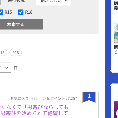
嫌
義
R15
R18
断
り
R15
R18
件
1
お気に入り : 692
24h.ポイント : 7,257
たくなくて「男遊びならしても
に男遊びを始められて絶望して