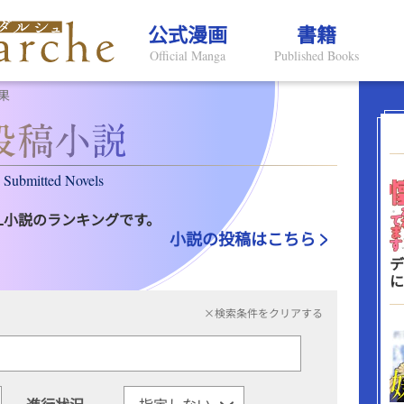
公式漫画
書籍
Official Manga
Published Books
果
Submitted Novels
L小説のランキングです。
小説の投稿はこちら
デ
に
×検索条件をクリアする
進行状況