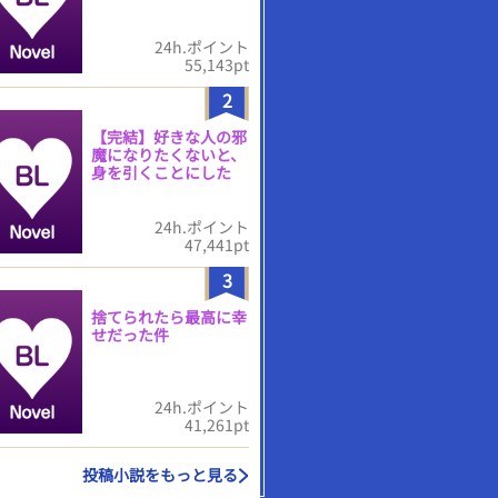
24h.ポイント
55,143pt
2
【完結】好きな人の邪
魔になりたくないと、
身を引くことにした
24h.ポイント
47,441pt
3
捨てられたら最高に幸
せだった件
24h.ポイント
41,261pt
投稿小説をもっと見る