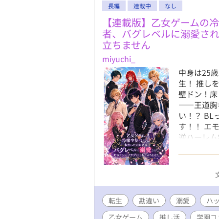
長編
連載中
なし
いるため男性妊
-------
【連載版】乙女ゲームの
開はこちら
者、バグレベルに溺愛さ
立ちません
miyuchi_
中身は25
生！ 推し
壁ドン！床
――王道胸
い！？ B
す！！ エ
逆ハーレム
徒会エグゼ
よりも愛し
が目を覚ま
た！ しか
対象にして
転生
勘違い
溺愛
さらぎれい
ハ
タクの元開
乙女ゲーム
推し活
学園コ