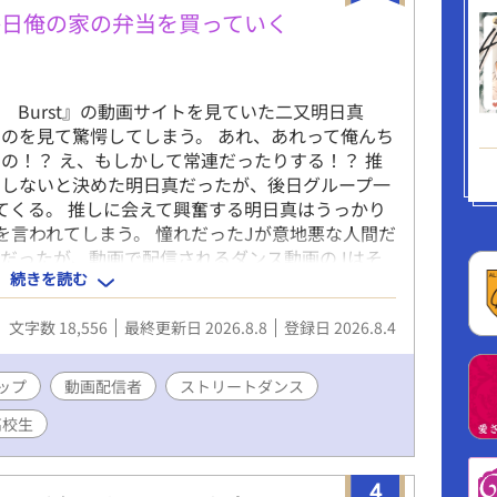
毎日俺の家の弁当を買っていく
e Burst』の動画サイトを見ていた二又明日真
のを見て驚愕してしまう。 あれ、あれって俺んち
の！？ え、もしかして常連だったりする！？ 推
をしないと決めた明日真だったが、後日グループ一
てくる。 推しに会えて興奮する明日真はうっかり
を言われてしまう。 憧れだったJが意地悪な人間だ
だったが、動画で配信されるダンス動画のJはそ
続きを読む
晴らしいダンスを踊っていた。 ダンスだけは素晴
ようとしていた明日真だったが、突如チャンネルサ
文字数 18,556
最終更新日 2026.8.8
登録日 2026.8.4
らダンス教室開催の発表があり迷った末に応募したとこ
Iは誤字脱字チェック。単語の一般的な意味などを調
＊ダンスの知識がないため、ふんわりした描写にな
ップ
動画配信者
ストリートダンス
赦下さい。
高校生
4