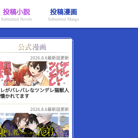
投稿小説
投稿漫画
Submitted Novels
Submitted Manga
2026.8.6最新話更新
レがバレバレなツンデレ猫獣人
懐かれてます
2026.8.6最新話更新