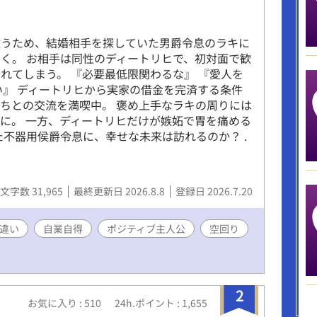
救うため、結婚相手を探していた男爵令息のラキに
く。 お相手は同性のディートリヒで、初対面で歓
れてしまう。 『必要最低限関わるな』 『愛人を
い』 ディートリヒから実家の借金を完済する条件
ちとの交流を満喫中。 褒め上手なラキの周りには
に。 一方、ディートリヒだけが嫉妬で胃を痛める
た不器用侯爵令息に、幸せな未来は訪れるのか？ .
文字数 31,965
最終更新日 2026.8.8
登録日 2026.7.20
違い
自業自得
ポジティブ主人公
空回り
2
お気に入り : 510
24h.ポイント : 1,655