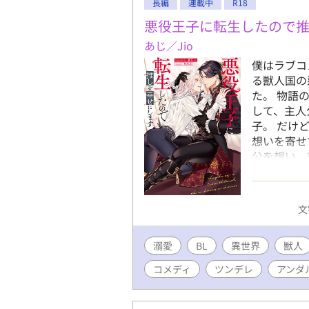
長編
連載中
R18
悪役王子に転生したので
あじ／Jio
僕はラブコ
る獣人国の
た。 物語
して、主人
子。 だけ
想いを寄せ
公を想い、
い人をかっ
りだろう！
らいいじゃ
文
め、とある
に励むことになっ
溺愛
BL
異世界
-- ツン
獣人
説明回のみ
コメディ
ツンデレ
アンダ
メ・ギャグ
←←←←←
いな感じで