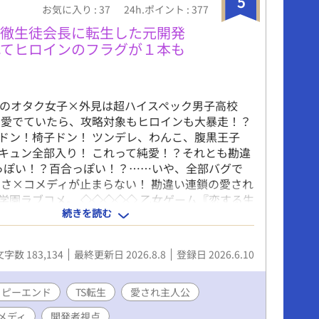
5
お気に入り : 37
24h.ポイント : 377
娠が可能な世界となっています。 --------------
-------- ※ムーンライトにも掲載していますが、先行公
冷徹生徒会長に転生した元開発
です。
れてヒロインのフラグが１本も
歳のオタク女子×外見は超ハイスペック男子高校
を愛でていたら、攻略対象もヒロインも大暴走！？
ドン！椅子ドン！ ツンデレ、わんこ、腹黒王子
キュン全部入り！ これって純愛！？それとも勘違
Lっぽい！？百合っぽい！？……いや、全部バグで
モさ×コメディが止まらない！ 勘違い連鎖の愛され
学園ラブコメ。 ◇◇◇◇◇ 乙女ゲーム『恋する生
続きを読む
クティブ』――通称『恋エグ』。 そのゲームを誰
、開発に人生を捧げた元ゲームクリエイターの私
すと、そこは自分が作った乙女ゲームの世界だっ
文字数 183,134
最終更新日 2026.8.8
登録日 2026.6.10
も転生したのは、ヒロインでもモブでもない。攻略
学園を支配する冷徹無比の生徒会長・如月玲《き
》。 しかし、中身は推しを愛してやまない限界オ
ッピーエンド
TS転生
愛され主人公
発者〈女〉。 推したちを褒めて、愛でて、全力で
メディ
開発者視点