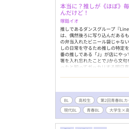
本当に？推しが《ほぼ》
んだけど！
塚銛イオ
推しであるダンスグループ『Lin
は、偶然後ろに写り込んだあるも
の弁当入れたビニール袋じゃない
しの日常を守るため推しの特定
番の推しである「J」が店にやっ
箸を入れ忘れたことでJから文句
ったと知ってガッカリする明日真
んなことが気にならないぐらい素
らしいと割り切って推し活をし
イトで『Line Burst』か
ろ当選してしまって……。 ＊A
べるために利用しております。 
BL
高校生
第2回青春BLカ
ってしまう所はありますがご容
現代BL
青春BL
大学生×