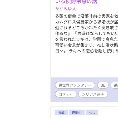
いる侯爵令息の話
かがみゆえ
多額の借金で没落寸前の実家を
カムグロス侯爵家から求婚状が届
迎されるどころか冷たく突き放さ
作るな』 『男遊びならしてもい
を言われたラキは、学園で令息た
可愛い令息が集まり、推し活状態
日々。 ラキへの恋心を隠し続け
異世界ファンタジー
BL
勘
コメディ
シリアス迷子
長編
連載中
なし