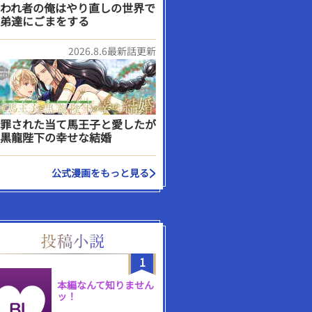
われ者の俺はやり直しの世界で
弟達にごまをする
2026.8.6最新話更新
罪された当て馬王子と愛したが
黒龍陛下の幸せな結婚
公式漫画をもっと見る
1
本編なんて知りません
ッ！