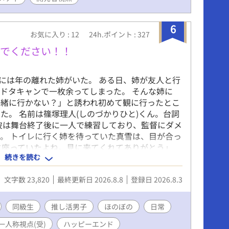
いたら、なぜか攻略対象全員の好感度が急上昇！
崩壊し、恋愛フラグはバグだらけ。 推しを幸せに
なのに、気づけば攻略対象全員からバグレベルの
6
お気に入り : 12
24h.ポイント : 327
られる！？ 無自覚たらしな元開発者が巻き起こ
連鎖の逆ハーレム学園ラブコメ、開幕！
いでください！！
)には年の離れた姉がいた。 ある日、姉が友人と行
ドタキャンで一枚余ってしまった。 そんな姉に
一緒に行かない？」と誘われ初めて観に行ったとこ
た。 名前は篠塚理人(しのづかりひと)くん。台詞
彼は舞台終了後に一人で練習しており、監督にダメ
。 トイレに行く姉を待っていた真雪は、目が合っ
に座っていたよね。見に来てくれてありがとう」
続きを読む
 「理人だよ。隆一とは従兄弟なんだ」 「リトく
んと従兄弟の隆一ことリュウくんを追うようになっ
文字数 23,820
最終更新日 2026.8.8
登録日 2026.8.3
三年生の春。 「落ち着いて聞いてね、ユキちゃ
活動を休止するみたい」 「え！」 そして中学三
隆一が、八人組男子アイドルグループに所属するこ
同級生
推し活男子
ほのぼの
日常
ることを知ってしまった。 寂しいけれど、十歳か
一人称視点(受)
ハッピーエンド
推し活していたので、お疲れさまでしたと手紙を書