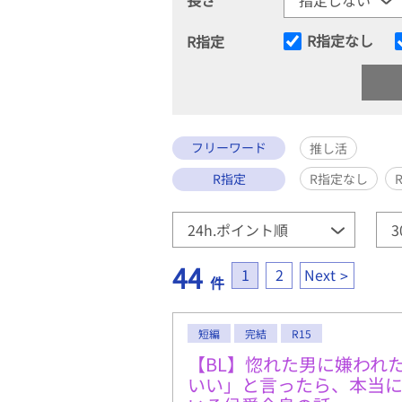
R指定なし
R指定
フリーワード
推し活
R指定
R指定なし
44
1
2
Next
件
短編
完結
R15
【BL】惚れた男に嫌われ
いい」と言ったら、本当