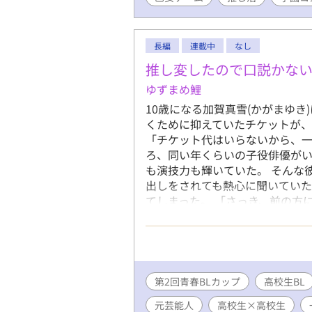
推し活して
シナリオは
したいだけ
長編
連載中
なし
溺愛を向け
す、勘違い
推し変したので口説かな
ゆずまめ鯉
10歳になる加賀真雪(かがまゆき
くために抑えていたチケットが、
「チケット代はいらないから、
ろ、同い年くらいの子役俳優がい
も演技力も輝いていた。 そんな
出しをされても熱心に聞いていた
てしまった。 「さっき、前の方
「ええと……りゅういちくん？」
ん！」 それから真雪は、リトく
た。 それから四年が経ち、中学
ん。理人くんも隆一くんも、芸能
年生の冬──一月。 春から篠塚
第2回青春BLカップ
高校生BL
とと、篠塚理人が芸能界を引退す
元芸能人
高校生×高校生
ら十五歳までの五年間は楽しく