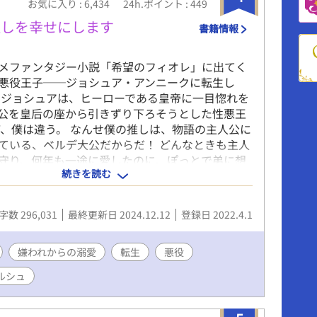
お気に入り : 6,434
24h.ポイント : 449
推しを幸せにします
書籍情報
メファンタジー小説「希望のフィオレ」に出てく
悪役王子──ジョシュア・アンニークに転生し
のジョシュアは、ヒーローである皇帝に一目惚れを
公を皇后の座から引きずり下ろそうとした性悪王
ど、僕は違う。 なんせ僕の推しは、物語の主人公に
ている、ベルデ大公だからだ！ どんなときも主人
守り、何年も一途に愛したのに、ぽっとで弟に想
続きを読む
さらわれるわ、最後は死亡エンドだわ……あんま
 だから僕は決意した。 ──僕が大公を幸せにした
ん、と。 大公の死亡フラグを折り幸せにするた
字数 296,031
最終更新日 2024.12.12
登録日 2022.4.1
契約をもちかけた僕は、ある秘密を抱えて推し活
たのだけれど……。 ---------------------------
デレ無愛想攻めと、不遜な一途健気受けです。 最初の
嫌われからの溺愛
転生
悪役
はすれ違いや嫌われですが、 第３章からラブコ
ルシュ
テイストな雰囲気になります。 前半 攻め
←←←受け 後半 攻め→→→→→→→→受け みた
溺愛度たっぷりになる予定です。 また、異種族が