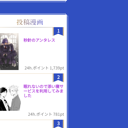
1
秒針のアンタレス
24h.ポイント 1,739pt
2
眠れないので添い寝サ
ービスを利用してみま
した
24h.ポイント 781pt
3