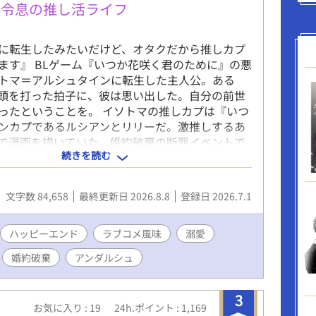
役令息の推し活ライフ
に転生したみたいだけど、オタクだから推しカプ
ます』 BLゲーム『いつか花咲く君のために』の悪
トマ＝アルシュタインに転生した主人公。ある
頭を打った拍子に、彼は思い出した。自分の前世
ったということを。 イソトマの推しカプは『いつ
ンカプであるルシアンとリリーだ。激推しするあ
で漫画を描いていた。婚約破棄の断罪イベントで
続きを読む
を拝める至福の時間。 そんな彼の推し活ライフ
婚約破棄から始まる。推しを愛でるため、イソト
婚約解消を試みる。現実に打ちひしがれながら
文字数 84,658
最終更新日 2026.8.8
登録日 2026.7.1
仲間のアルエと漫画を描く楽しい日々を満喫中。
である護衛騎士のディルクとも、何となく仲良く
しくなってきた。 なのに、ゲーム主人公のリリー
ハッピーエンド
ラブコメ風味
溺愛
おかしくて……。 どうしてみんな、ゲームと違う
婚約破棄
アンダルシュ
ク令息が推しを愛でながら漫画を描き、自分の恋
ゃう、推し活ラブコメBL。 ※表紙はAIにて作成。
の自作です。本文にAIは一切使用しておりませ
3
お気に入り : 19
24h.ポイント : 1,169