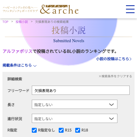
TOP
投稿小説
欠損表現ありの検索結果
Submitted Novels
アルファポリス
で投稿されているBL小説のランキングです。
小説の投稿はこちら
掲載条件はこちら
×検索条件をクリアする
詳細検索
フリーワード
長さ
進行状況
R指定
R指定なし
R15
R18