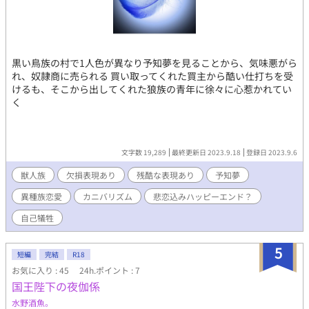
黒い鳥族の村で1人色が異なり予知夢を見ることから、気味悪がら
れ、奴隷商に売られる 買い取ってくれた買主から酷い仕打ちを受
けるも、そこから出してくれた狼族の青年に徐々に心惹かれてい
く
文字数 19,289
最終更新日 2023.9.18
登録日 2023.9.6
獣人族
欠損表現あり
残酷な表現あり
予知夢
異種族恋愛
カニバリズム
悲恋込みハッピーエンド？
自己犠牲
5
短編
完結
R18
お気に入り : 45
24h.ポイント : 7
国王陛下の夜伽係
水野酒魚。