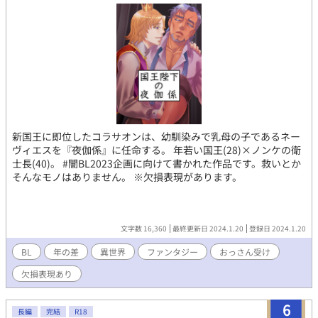
新国王に即位したコラサオンは、幼馴染みで乳母の子であるネー
ヴィエスを『夜伽係』に任命する。 年若い国王(28)×ノンケの衛
士長(40)。 #闇BL2023企画に向けて書かれた作品です。救いとか
そんなモノはありません。 ※欠損表現があります。
文字数 16,360
最終更新日 2024.1.20
登録日 2024.1.20
BL
年の差
異世界
ファンタジー
おっさん受け
欠損表現あり
6
長編
完結
R18