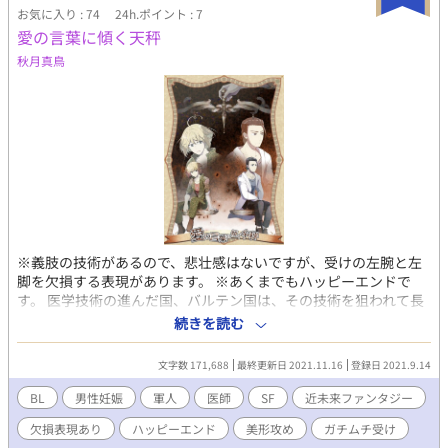
お気に入り : 74
24h.ポイント : 7
愛の言葉に傾く天秤
秋月真鳥
※義肢の技術があるので、悲壮感はないですが、受けの左腕と左
脚を欠損する表現があります。 ※あくまでもハッピーエンドで
す。 医学技術の進んだ国、バルテン国は、その技術を狙われて長
く戦争の中にあった。 大陸に広がる疫病の特効薬が開発されれ
続きを読む
ば、それを交渉材料に戦争は終わる。 特効薬開発をしていた研究
医のエリーアスは、特効薬が出来上がる前に前線の軍医として徴
文字数 171,688
最終更新日 2021.11.16
登録日 2021.9.14
兵される。 前線で部隊を率いていたのは、22歳の若く美しいギル
ベルトだった。 成り行きでエリーアスはギルベルトに抱かれるよ
BL
男性妊娠
軍人
医師
SF
近未来ファンタジー
うになる。 戦争しか知らない自分を顧みることのできないギルベ
欠損表現あり
ハッピーエンド
美形攻め
ガチムチ受け
ルトと、全ての命は尊重されるべきと主張するエリーアスのすれ