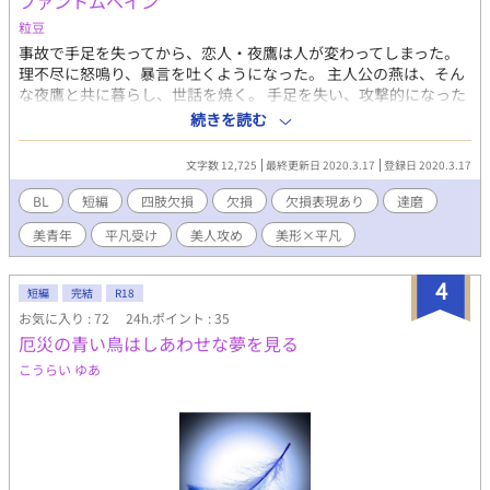
ファントムペイン
数居る。主人公が嫌がっても痛がっても犯されることがある。な
どが苦手な方は避けてください。 ※なんでもいいよ！ 酷い目に
粒豆
遭う子が好きだよ！ という趣味がないなら避けてください。 ※
事故で手足を失ってから、恋人・夜鷹は人が変わってしまった。
別投稿の作品と同世界の物語ですが、キャラ・ストーリー共にほ
理不尽に怒鳴り、暴言を吐くようになった。 主人公の燕は、そん
ぼリンクしないので気にしないでください自己満足です。
な夜鷹と共に暮らし、世話を焼く。 手足を失い、攻撃的になった
夜鷹の世話をするのは決して楽ではなかった…… 手足を失った恋
続きを読む
人との生活。鬱系BL。 ※四肢欠損などの特殊な表現を含みます。
文字数 12,725
最終更新日 2020.3.17
登録日 2020.3.17
BL
短編
四肢欠損
欠損
欠損表現あり
達磨
美青年
平凡受け
美人攻め
美形×平凡
4
短編
完結
R18
お気に入り : 72
24h.ポイント : 35
厄災の青い鳥はしあわせな夢を見る
こうらい ゆあ