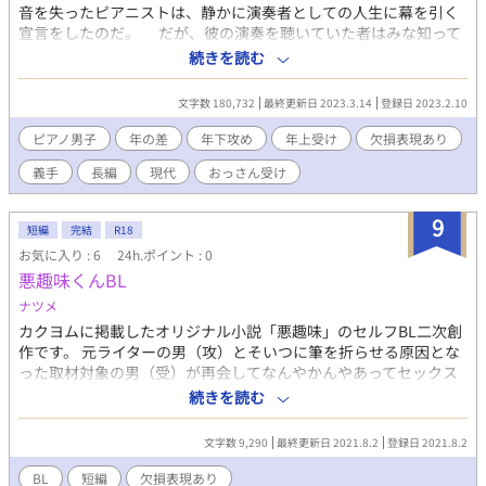
音を失ったピアニストは、静かに演奏者としての人生に幕を引く
宣言をしたのだ。 だが、彼の演奏を聴いていた者はみな知って
いる。 彼の指先が鍵盤に触れるその瞬間まで、彼はピアノと共
続きを読む
に生きていたことを。 そして今、“彼等”は再び舞台に立ってい
る。 再び響き始めた旋律。 それは長い眠りから覚めたかのよ
文字数 180,732
最終更新日 2023.3.14
登録日 2023.2.10
うに、力強く、生き生きとしていて……新しかった。 そこには
かつて失われたはずの彼の音が、もう一度、響いていた── 《高
ピアノ男子
年の差
年下攻め
年上受け
欠損表現あり
らかに響かせて》 ||:《もう一度》:|| 専属ピアニスト×両腕欠損作
義手
長編
現代
おっさん受け
曲家 ※2023/3/14….…46話・完結予定
9
短編
完結
R18
お気に入り : 6
24h.ポイント : 0
悪趣味くんBL
ナツメ
カクヨムに掲載したオリジナル小説「悪趣味」のセルフBL二次創
作です。 元ライターの男（攻）とそいつに筆を折らせる原因とな
った取材対象の男（受）が再会してなんやかんやあってセックス
するだけの話 元作品を先に読んだほうが面白いと思います。 ※あ
続きを読む
くまで二次創作であって本編の話ではありません。 本編と同じリ
アリティラインを保ったままなんとか二人をセックスまで持ち込
文字数 9,290
最終更新日 2021.8.2
登録日 2021.8.2
もうとしたら、なんとなくハッピーエンドになってしまった。
BL
短編
欠損表現あり