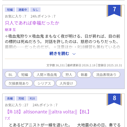
違う恋の物語。 体の関係から始まる恋です！ 前編がエリーアス
(受け)視点、後編はギルベルト(攻め)視点です。 ※やしろさんの
7
短編
連載中
なし
「紅(くれない)の深染(こそ)めの心、色深く」
お気に入り : 7
24h.ポイント : 7
（https://novelup.plus/story/110287458）と、『自分の命に価
只人であれば幸福だったか
値を見出せない天才と、それに惹かれたひと』を題材を同じくし
て書いています。
継津 互
✧吸血鬼狩り×吸血鬼 まもなく夜が明ける、日が昇れば、目の前
の標的は死ぬだろう。 対話を許したのは、慈悲のつもりだった、
最期の……だったのだが。 ✧注意ほか ・R18練習も兼ねているの
でかなり早めにR18付きます。多分。 (↑嘘です。全然早めじゃ
続きを読む
ない。まだついてません) ・受けの欠損とか流血とかあります。で
もまた生えるんで……。 ・無意識の執着。溺愛はしないかも。し
文字数 36,331
最終更新日 2026.2.18
登録日 2025.10.31
ないというか、自覚に時間がかかります。 ・暗めの書きたいな、
の息抜き作ゆえ不定期更新。お気に入りつけてもらえると更新ご
BL
短編
人間×吸血鬼
狩人
執着
流血表現あり
と通知とびます。
欠損表現あり
シリアス
人外受け
8
長編
完結
R18
お気に入り : 27
24h.ポイント : 7
【R-18】altisonante ||:altra volta:||【BL】
7ズ
とあるピアニストが一線を退いた。 大地震のあの日、奏でる