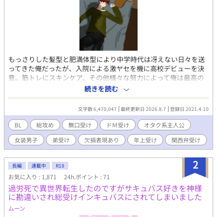
もっさりした髪型と肥満体型により中学時代は冴えない日々を送
ってきた俺だったが、入院による激ヤセを機に高校デビューを決
意。筋トレにスキンケア、その他様々な努力によって俺は最高の
ルックスとそこそこの自尊心を手に入れた！ 中学時代にやり込ん
続きを読む
だ乙ゲーやＢＬゲーを参考に、長身と美顔を武器に、名門男子校
の可愛い男子達を次々と攻略していく。 無口メカクレ男子、関西
文字数 6,470,047
最終更新日 2026.8.7
登録日 2021.4.10
弁のヤンキー、ビッチ系の女装男子、堅物メガネの副委員長、甘
え上手の現役アイドル、筋肉系の先輩、ワンコ系の後輩、父親違
BL
総攻め
無口受け
ドＭ受け
オタク系主人公
いの弟、弱りきった元いじめっ子、耽美な生徒会長にその露払い
女装男子
弟受け
欠損表現あり
年上受け
関西弁受け
の副会長、盲目の芸術家とその兄達、おかっぱ頭の着物男子、胡
散臭い糸目な美少年、寂しがりな近所の小学生にその色っぽい父
親、やる気のないひねくれ留年男子……選り取りみどりの男子達
2
長編
連載中
R18
には第一印象をひっくり返す裏の顔が！？ ──以下注意事項──
お気に入り : 1,871
24h.ポイント : 71
※『』は電話やメッセージアプリのやり取りなど、（）は主人公
過労死で異世界転生したのですがサキュバス好きを神様
の心の声など、《》は主人公に聞き取り理解出来なかった外国語
に勘違いされ総受けインキュバスにされてしまいました
など。 ※主人公総攻め。主人公は普通に浮気をします。 ※主人公
の心の声はうるさめ＆オタク色濃いめ。 ※受け達には全員ギャッ
ムーン
プがあります。 ※登場人物のほとんどは貞操観念、倫理観などな