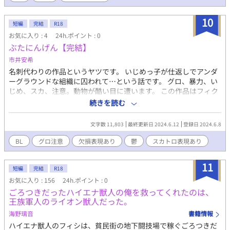
10
短編
完結
R18
お気に入り : 4
24h.ポイント : 0
ぶたにんげん【完結】
市井安希
名刺代わりの作品というヤツです。 いじめっ子が仕返しでアンダ
ーグラウンドな組織に囚われて…という話です。 グロ、暴力、い
じめ、スカ、注意。動物が酷い目に遭います。 この作品はフィク
ションで、作品の内容が作者の思想ではありません。 架空の国の
続きを読む
物語です。 間違えて完結済みにしちゃいました…すみません…。
文字数 11,803
最終更新日 2024.6.12
登録日 2024.6.8
BL
グロ注意
欠損表現あり
鬱
スカトロ表現あり
11
短編
完結
R18
お気に入り : 156
24h.ポイント : 0
ごろつきだったハイエナ獣人の俺を救ってくれたのは、
王族軍人のライオン獣人だった。
海野璃音
書籍情報
ハイエナ獣人のフィシは、貧民街の地下闘技場で稼ぐごろつきだ