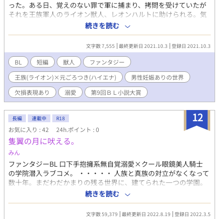
った。ある日、覚えのない罪で軍に捕まり、拷問を受けていたが
それを王族軍人のライオン獣人、レオンハルトに助けられる。気
が狂ってもおかしくないほどの拷問に耐え、なお正気だったフィ
続きを読む
シをレオンハルトは自身の部下にならないかと誘った。その誘い
を受けても、断ってもしばらく面倒を見てくれるというレオンハ
文字数 7,555
最終更新日 2021.10.3
登録日 2021.10.3
ルトにフィシはレオンハルトの世話になることを決めたのだっ
た。 ※ムーライトノベルズにも掲載しています。
BL
短編
獣人
ファンタジー
王族(ライオン)×元ごろつき(ハイエナ)
男性妊娠ありの世界
欠損表現あり
溺愛
第9回ＢＬ小説大賞
12
長編
連載中
R18
お気に入り : 42
24h.ポイント : 0
隻翼の月に吠える。
みん
ファンタジーBL 口下手抱擁系無自覚溺愛×クール眼鏡美人騎士
の学院潜入ラブコメ。 ・・・・・ 人族と真族の対立がなくなって
数十年。まだわだかまりの残る世界に、建てられた一つの学園。
人族と真族の架け橋になるために学園に送り込まれたミナリア
続きを読む
は、そこで同じ立場のユイセルと出会う。頑ななミナリアの心を
覆った鎧の鍵を、ユイセルは開けることができるのか。
文字数 59,379
最終更新日 2022.8.19
登録日 2022.3.5