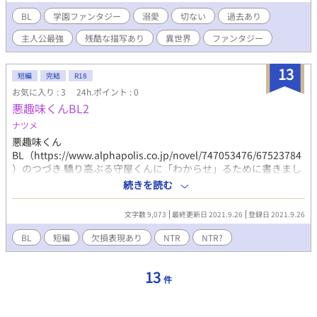
・・・・・ クーデレ主人公 過去あり 欠損表現あり
BL
学園ファンタジー
溺愛
切ない
過去あり
主人公最強
残酷な描写あり
異世界
ファンタジー
13
短編
完結
R18
お気に入り : 3
24h.ポイント : 0
悪趣味くんBL2
ナツメ
悪趣味くん
BL（https://www.alphapolis.co.jp/novel/747053476/67523784
）のつづき 驕り高ぶる守屋くんに「わからせ」るために書きまし
た。新キャラくん✕伊勢くんのNTR（NTRではない）。守屋くん
続きを読む
は行為には不参加です。 受けが抱かれる時にでかい声を出すのが
性癖です。よろしくお願いします。
文字数 9,073
最終更新日 2021.9.26
登録日 2021.9.26
BL
短編
欠損表現あり
NTR
NTR?
13
件