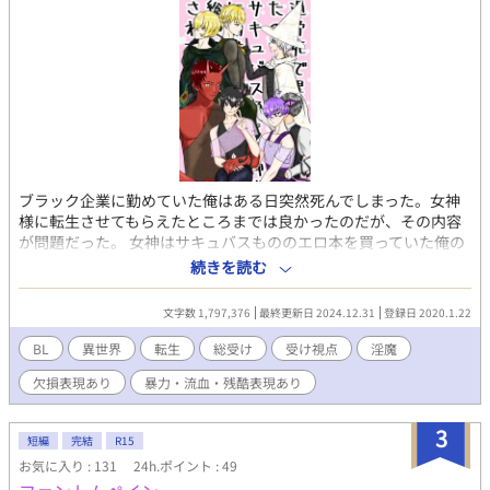
どが欠けています。 ※切り傷、火傷、手足の欠損、視覚障害等の
特徴を持つ受けが登場し、その描写があります。 ※受け同士の絡
みがあります(ほぐし合い、キス等) ※コメディ風味です、あくま
で風味です。 ※タイトルの後に（）でメインの登場人物名を記し
てあります。順次全話実装予定です。 ×がある場合は性的描写
アリ、＋の場合は軽い絡みまでとなっております。
ブラック企業に勤めていた俺はある日突然死んでしまった。女神
様に転生させてもらえたところまでは良かったのだが、その内容
が問題だった。 女神はサキュバスもののエロ本を買っていた俺の
好みを曲解し、男版のサキュバス……インキュバスに転生させ
続きを読む
た。しかも女神様の心付けで男にモテるように、 いわゆる総受け
体質にされてしまった。 そのせいでモンスターに性的な意味で襲
文字数 1,797,376
最終更新日 2024.12.31
登録日 2020.1.22
われるようになったけれど、ヤンデレ気味の弟やドSな勇者様、術
や道具を使って落とそうとしてくる精霊使いにいきなり求婚して
BL
異世界
転生
総受け
受け視点
淫魔
きた優しいオーガ……彼らに前世では経験できなかった愛情と快
欠損表現あり
暴力・流血・残酷表現あり
楽を与えられ、俺は過酷な世界で生きることを決めた。 人間の女
性を襲えないから男から精液をもらうしかないと言い訳して、淫
乱になっていくのは俺の流されやすい性格ではなくインキュバス
3
短編
完結
R15
の身体のせいだと言い訳して、抱かれる悦びに溺れていく。
お気に入り : 131
24h.ポイント : 49
──── ────── ※暴力・流血・凌辱表現注意 ※攻めが複