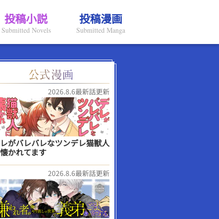
投稿小説
投稿漫画
Submitted Novels
Submitted Manga
2026.8.6最新話更新
レがバレバレなツンデレ猫獣人
懐かれてます
2026.8.6最新話更新