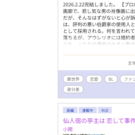
2026.2.22完結しました。 
画廊で、悲し気な男の肖像画に
だが、そんなはずがないと心が訴
は、評判の悪い伯爵家の使用人
として採用される。何を言われ
落ちるが、アウレリオには婚約者
られ、ふたりの運命は大きく動き
でほしいという作者の願望です。
ません。私の読者様は苦手な方が
文字
す。 ※作者修正癖あり。ちょこ
は変わりません）
異世界
恋愛
BL
ファ
身分差
長編
連載中
R18
仙人宿の亭主は 恋して事
小閑