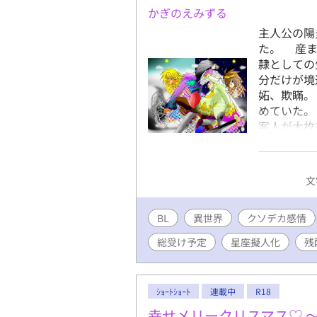
かぎのえみずる
主人公の陽
た。 産ま
隷としての
分だけが境
妬、欺瞞。
めていた。
客人が大枚
た。 客人
拾う。 道
持つ人間を
文
まれたのは
あり――鴉
BL
異世界
クソデカ感情
だけは無条
なかったが
総受け予定
星座擬人化
残
を愛する孤
話。 大長
酷・暴力表
ｼｮｰﾄｼｮｰﾄ
連載中
R18
キャラも出
ださい。 
幸せメリークリスマス♡ 