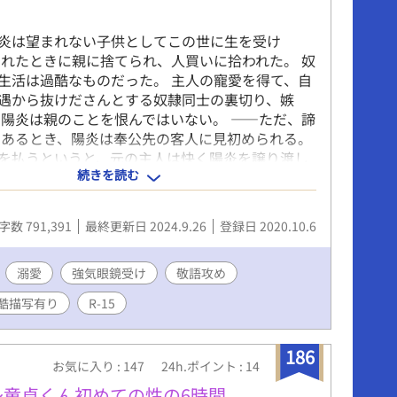
炎は望まれない子供としてこの世に生を受け
れたときに親に捨てられ、人買いに拾われた。 奴
生活は過酷なものだった。 主人の寵愛を得て、自
遇から抜けださんとする奴隷同士の裏切り、嫉
 陽炎は親のことを恨んではいない。 ――ただ、諦
 あるとき、陽炎は奉公先の客人に見初められる。
を払うというと、元の主人は快く陽炎を譲り渡し
続きを読む
の肉奴隷になる直前の日に、不思議な妖術の道具を
具は、自分の受けた怪我の体験によって星座の名を
生み出す不思議な道具で、陽炎の傷から最初に産
字数 791,391
最終更新日 2024.9.26
登録日 2020.10.6
鴉座の男だった。 星座には、愛属性と忠実属性が
座は愛属性だった。 星座だけは裏切らない、星座
件に愛してくれる。 陽炎は、人間を信じる気など
溺愛
強気眼鏡受け
敬語攻め
、柘榴という少年が現れ――……。 これは、夜空
酷描写有り
R-15
独な青年が、仲間が出来ていくまでの不器用な
編の第一部。 ※某所にも載せてあります。一部残
現が出てきます。基本的に総受け設定です。 女性
186
お気に入り : 147
24h.ポイント : 14
てくる回がありますので苦手な方はお気をつけく
※流行病っぽい描写が第二部にて出ますが、これは
～童貞くん初めての性の6時間