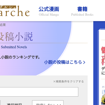
公式漫画
書籍
Official Manga
Published Books
結果
Submitted Novels
L小説のランキングです。
小説の投稿はこちら
デ
に
×検索条件をクリアする
進行状況