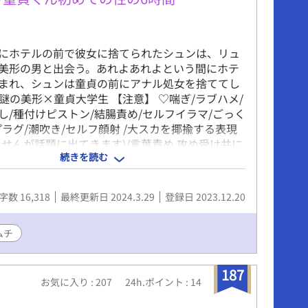
関係ないストーリー上だとキャラの戦略の手法の
うしてそうなったかも判明するものです。現実の
一切関係ないことを明記しておきます。不安を煽
にホテルの前で彼女に捨てられたシュンは、リュ
ではなく、数年前の作品にそういう表現が偶々あ
美形の男と出会う。あれよあれよという間にホテ
す。この作品は数年前の物です。 ※タイトル改題
まれ、シュンは童貞の前にアナル処女を捨ててし
元「ベルベットプラネタリウム」
 謎の美形×童貞大学生 【注意】 ♡喘ぎ/ラブハメ/
し/種付けピストン/結腸責め/セルフイラマ/ごっく
プラグ/潮吹き/セルフ顔射 /大スカを揶揄する表現
ませんが話題に出てきます)/言葉責め 攻め受け共に
続きを読む
男です
字数 16,318
最終更新日 2024.3.29
登録日 2023.12.20
ムチ
187
お気に入り : 207
24h.ポイント : 14