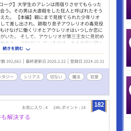
【プロローグ】大学生のアレンは雨宿りさせてもらった
出会う。その男は大虐殺をした狂人と呼ばれたそう
えた。 【本編】親にまで見捨てられた少年リオ
として差し出され、跡取り息子アウレリオの毒見役
てもけなげに働くリオとアウレリオはいつしか恋に
がいた。 そして、アウレリオが第三王女に見初め
始める。 ※R18にしているのは、大人の方に読ん
続きを読む
ストーリー重視。 ※R18の描写がメインではあり
多いようなので、がっつりの回は※3つつけてま
数 392,661
最終更新日 2026.2.22
登録日 2024.10.31
ちょこと戻っては加筆修正しています（ストーリー
ンタジー
シリアス
切ない
魔法
狂愛
182
お気に入り : 4
24h.ポイント : 14
件も解決する