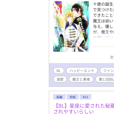
十歳の誕生
で見つけた
できたこと
魔王は幼い
与え、優し
が、魔王や
を開いてい
ソル。2人
すようにな
魔王の敵だ
文
れ執着魔王 
歳→20歳
BL
ハッピーエンド
王に拾われ
ファン
純粋。闇魔
溺愛
魔王と勇者
第11回B
赤目 年齢
く。闇魔法
だが、ソル
長編
完結
R15
ートします
は、成人編
【BL】星座に愛された秘
BL大賞参加
されやすいらしい