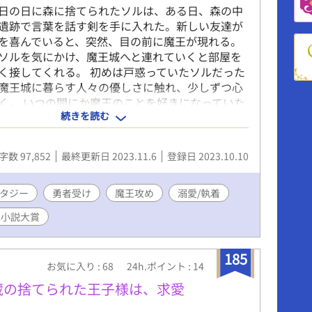
日の日に森に捨てられたソルは、ある日、森の中
遺跡で言葉を話す剣を手に入れた。新しい友達が
を喜んでいると、突然、目の前に魔王が現れる。
ソルを気にかけ、魔王城へと連れていくと部屋を
く接してくれる。 初めは戸惑っていたソルだった
魔王城に暮らす人々の優しさに触れ、少しずつ心
く。 いつの間にか魔王のことを好きになっていた
続きを読む
は少しずつ想いを交わしていくが、魔王城で暮ら
って十年目のある日、ソルは自身が勇者であり、
と知ってしまい＿＿＿＿＿。 溺愛しすぎな無口隠
字数 97,852
最終更新日 2023.11.6
登録日 2023.10.10
× 純粋で努力家な勇者 【受け】 ソル（勇者） 10
 金髪・青眼 ・10歳のとき両親に森へ捨てられ、魔
た。自身が勇者だとは気づいていない。努力家で
タジー
勇者受け
魔王攻め
溺愛/執着
法以外の全属性を使える。 ノクス（魔王） 黒髪・
L小説大賞
不明 ・ソルを拾い育てる。段々とソルに惹かれてい
の使い手であり、歴代最強と言われる魔王。無口
を溺愛している。 今作は、受けの幼少期からスタ
185
お気に入り : 68
24h.ポイント : 14
。それに伴い、攻めとのガッツリイチャイチャ
が始まってからとなりますのでご了承ください。
蔵の捨てられた王子様は、求愛
作品です‼️ 本編完結済み