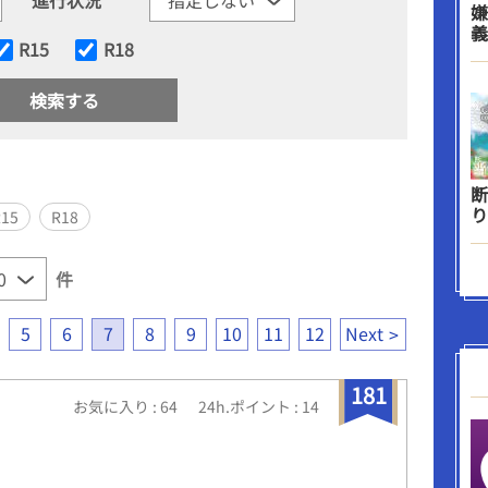
嫌
義
R15
R18
断
り
R15
R18
件
5
6
7
8
9
10
11
12
Next
181
お気に入り : 64
24h.ポイント : 14