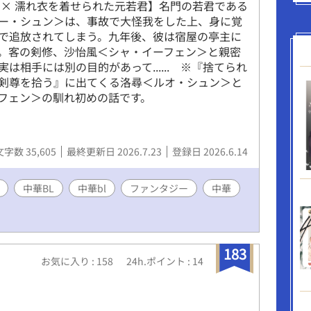
 × 濡れ衣を着せられた元若君】名門の若君である
ー・シュン＞は、事故で大怪我をした上、身に覚
で追放されてしまう。九年後、彼は宿屋の亭主に
。客の剣修、沙怡風＜シャ・イーフェン＞と親密
は相手には別の目的があって...... ※『捨てられ
剣尊を拾う』に出てくる洛尋＜ルオ・シュン＞と
フェン＞の馴れ初めの話です。
文字数 35,605
最終更新日 2026.7.23
登録日 2026.6.14
中華BL
中華bl
ファンタジー
中華
183
お気に入り : 158
24h.ポイント : 14