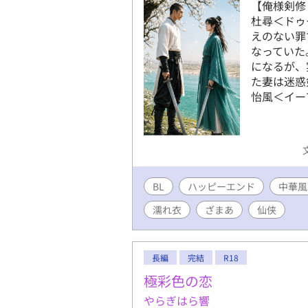
【俺様剣修
杜尋＜ドゥ
えのない罪
なっていた
になるが、実
た妻は迷惑
怡風＜イー
BL
ハッピーエンド
中華風
濡れ衣
ざまあ
仙侠
長編
完結
R18
極彩色の恋
やらぎはら響