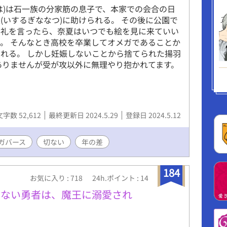
は)は石一族の分家筋の息子で、本家での会合の日
(いするぎななつ)に助けられる。 その後に公園で
お礼を言ったら、奈夏はいつでも絵を見に来ていい
。 そんなとき高校を卒業してオメガであることか
れる。 しかし妊娠しないことから捨てられた揚羽
ありませんが受が攻以外に無理やり抱かれてます。
文字数 52,612
最終更新日 2024.5.29
登録日 2024.5.12
ガバース
切ない
年の差
184
お気に入り : 718
24h.ポイント : 14
らない勇者は、魔王に溺愛され