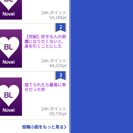
24h.ポイント
54,188pt
2
【完結】好きな人の邪
魔になりたくないと、
身を引くことにした
24h.ポイント
44,225pt
3
捨てられたら最高に幸
せだった件
24h.ポイント
39,735pt
投稿小説をもっと見る