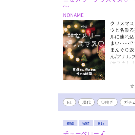
現実と一切
～
うち後にど
NONAME
例の病とは
クリスマス
りたいわけ
ウと名乗る
っただけで
ルに連れ込
しました。
まい……!?
まんぐり返
ん/アナル
(大スカし
体格のいい
文
BL
現代
♡喘ぎ
ガチ
長編
完結
R18
チューベローズ