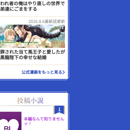
われ者の俺はやり直しの世界で
弟達にごまをする
2026.8.6最新話更新
罪された当て馬王子と愛したが
黒龍陛下の幸せな結婚
公式漫画をもっと見る
1
本編なんて知りません
ッ！