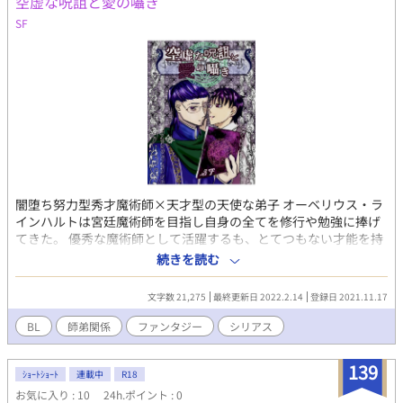
空虚な呪詛と愛の囁き
SF
闇堕ち努力型秀才魔術師×天才型の天使な弟子 オーベリウス・ラ
インハルトは宮廷魔術師を目指し自身の全てを修行や勉強に捧げ
てきた。 優秀な魔術師として活躍するも、とてつもない才能を持
つ少年、マーカスに出会う。 オーベリウスは弟子にして欲しいと
続きを読む
言うマーカスの希望を受ける。 密かにオーベリウスは自身が宮廷
魔術師になるための画策をしていくが、マーカスの輝くばかりの
文字数 21,275
最終更新日 2022.2.14
登録日 2021.11.17
才能を目の当たりにし劣等感や嫉妬に溺れていくーーーーー 大丈
夫！ハピエンだよ！✌︎('ω'✌︎ ) ※クリエイターの貴宮あすか様原
BL
師弟関係
ファンタジー
シリアス
案。 あすかさんありがとうございます(^^) ※本編にエロはありま
せんが、番外編に入れます。
139
ｼｮｰﾄｼｮｰﾄ
連載中
R18
お気に入り : 10
24h.ポイント : 0