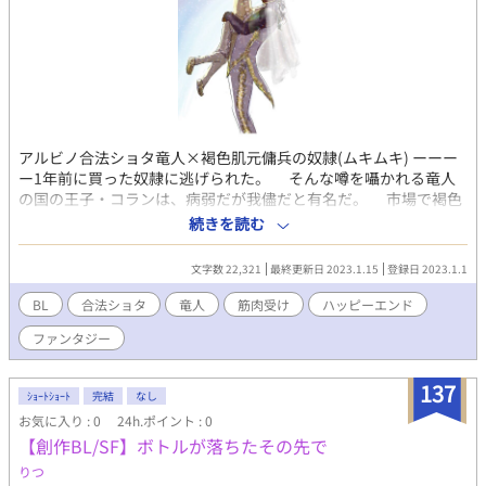
アルビノ合法ショタ竜人×褐色肌元傭兵の奴隷(ムキムキ) ーーー
ー1年前に買った奴隷に逃げられた。 そんな噂を囁かれる竜人
の国の王子・コランは、病弱だが我儘だと有名だ。 市場で褐色
の肌とサファイアブルーの眼を持つ元傭兵の人間・イアランを買
続きを読む
ったものの、言葉が通じず人間の扱い方もわからない。 しかし
2人はゆっくりと穏やかに心を重ねていく。 万霊節に王宮に招待
文字数 22,321
最終更新日 2023.1.15
登録日 2023.1.1
された2人はある事件に巻き込まれて・・・？！ 竜人の国で繰り
広げられる、ケルトチックなファンタジーBL 風巻ユウ様主催の
BL
合法ショタ
竜人
筋肉受け
ハッピーエンド
「年下攻めアンソロジー」に寄稿した作品です。
ファンタジー
137
ｼｮｰﾄｼｮｰﾄ
完結
なし
お気に入り : 0
24h.ポイント : 0
【創作BL/SF】ボトルが落ちたその先で
りつ