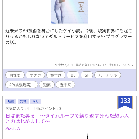
近未来のAR技術を舞台にしたゲイ小説。今後、現実世界にも起こ
りうるかもしれないアダルトサービスを利用するSEプログラマー
の話。
文字数 7,314
最終更新日 2023.2.17
登録日 2023.2.17
同性愛
オナホ
種付け
BL
SF
バーチャル
AR(拡張現実）
短編
近未来
133
短編
完結
なし
お気に入り : 4
24h.ポイント : 0
日はまた昇る ～タイムループで繰り返す死んだ想い人
とのはじめまして～
柏木しの