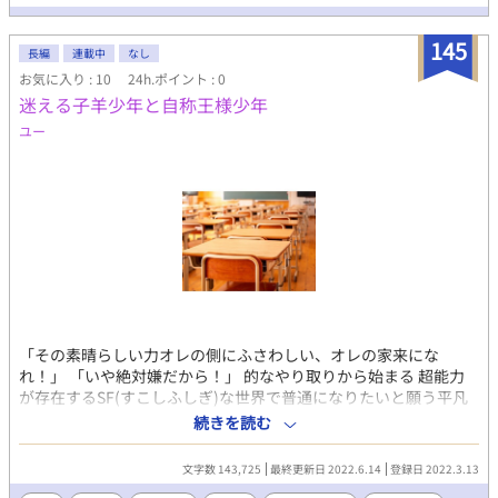
雑で心揺さぶられる物語が展開されます。 2. 未知なる感情の探求:
未来の世界で感情が数値として評価される中で、登場人物たちは
145
新たな感情に挑戦し、本当の自分を見つける旅に出ます。 3. 社会
長編
連載中
なし
の抑圧との対決: 感情の取引所の枠組みや社会のルールに疑問を抱
お気に入り : 10
24h.ポイント : 0
くキャラクターたちが、愛と自由を求めて立ち上がります。 この
迷える子羊少年と自称王様少年
小説はあなたにぴったり: • 未来の社会やSFに興味がある方 • 複雑
な感情や人間関係のドラマが好きな方 • BL小説の中でも愛と冒険
ユー
を求める方 『感情の契約』は、新たな愛と感情の可能性を求める
冒険に引き込まれることでしょう。感情の謎と愛の旅が、読者を
深い感動と共に包み込むこと間違いなしです。
「その素晴らしい力オレの側にふさわしい、オレの家来にな
れ！」 「いや絶対嫌だから！」 的なやり取りから始まる 超能力
が存在するSF(すこしふしぎ)な世界で普通になりたいと願う平凡
志望の卑屈少年と 自分大好き唯我独尊王様気質の美少年との 出会
続きを読む
いから始まるボーイミーツボーイ的な青春BL小説になってればい
いなって思って書きました。 この作品は後々そういう関係になっ
文字数 143,725
最終更新日 2022.6.14
登録日 2022.3.13
ていくのを前提として書いてはいますが、なんというかブロマン