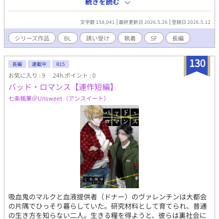
続きを読む
と共に目覚め、自分の置かれた立場に愕然としていた。 こちらは
『悪魔に憑かれた男』のシリーズ物です。 暴力的、性的描写が含
文字数 158,041
最終更新日 2026.5.26
登録日 2026.5.12
まれます。
シリーズ作品
BL
誘い受け
執着
SF
長編
130
長編
連載中
R15
お気に入り : 9
24h.ポイント : 0
バッド・ロマンス【連作短編】
七条楓華＠Unsweet（アンスイート）
吸血鬼のマルクと血液提供者（ドナー）のヴァレンチンは大都会
の片隅でひっそり暮らしていた。研究材料として育てられ、普通
の生き方を知らない二人。生きる糧を得ようと、彼らは裏社会に