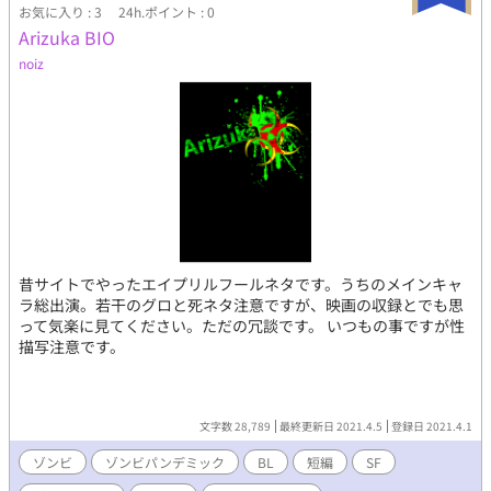
お気に入り : 3
24h.ポイント : 0
Arizuka BIO
noiz
昔サイトでやったエイプリルフールネタです。うちのメインキャ
ラ総出演。若干のグロと死ネタ注意ですが、映画の収録とでも思
って気楽に見てください。ただの冗談です。 いつもの事ですが性
描写注意です。
文字数 28,789
最終更新日 2021.4.5
登録日 2021.4.1
ゾンビ
ゾンビパンデミック
BL
短編
SF