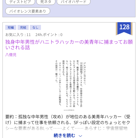
ディストピア
死ネタ
バイオハザード
バイオレンス要素あり
128
短編
完結
なし
お気に入り : 11
24h.ポイント : 0
独身中年男性がハニトラハッカーの美青年に捕まってお願
いされる話
八億児
要約：孤独な中年男性（攻め）が地位のある美青年ハッカー（受
け）に捕まって仕事を依頼される、SFっぽい設定のちょっとセク
シーな要素があるBLって……よくて…… あらすじ：宇宙居留地
《グルダスタ》の辺鄙な工場で、壊れたアンドロイドを解体する
続きを読む