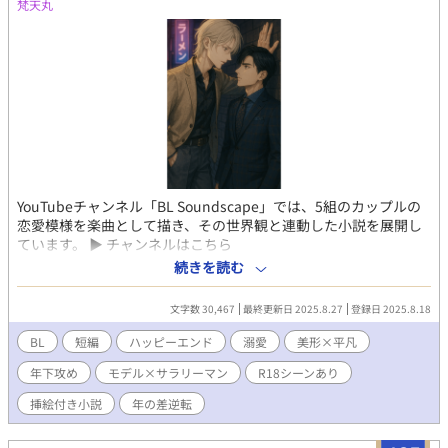
梵天丸
YouTubeチャンネル「BL Soundscape」では、5組のカップルの
恋愛模様を楽曲として描き、その世界観と連動した小説を展開し
ています。 ▶︎ チャンネルはこちら
https://www.youtube.com/@bontenmaru-z1v 『陽翔×悠真
続きを読む
編』 「六歳差の誓い — Six Years Apart, One Promise」 6歳差の
幼なじみが、大人になって再び惹かれ合う。 高科陽翔——23歳。
文字数 30,467
最終更新日 2025.8.27
登録日 2025.8.18
カメラマン助手として走り回り、時にはモデルとしてレンズに映
る青年。 料理の腕前もあり、年下ながら生活力を持つ。 肥後悠真
BL
短編
ハッピーエンド
溺愛
美形×平凡
——29歳。責任ある立場を任され、堅実に生きてきた社会人。 そ
年下攻め
モデル×サラリーマン
R18シーンあり
んな彼の前に現れたのは、もう「弟」ではなく、一人の男となっ
た陽翔だった。 子供時代の関係が逆転し、踏み越えてはいけない
挿絵付き小説
年の差逆転
境界が揺らぐ。 6歳差という「現実」に怯えながらも、互いの温
度から逃れられない。 ——強引で甘え上手な年下。 ——翻弄され