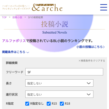
TOP
投稿小説
SFの検索結果
Submitted Novels
アルファポリス
で投稿されているBL小説のランキングです。
小説の投稿はこちら
掲載条件はこちら
×検索条件をクリアする
詳細検索
フリーワード
長さ
進行状況
R指定
R指定なし
R15
R18