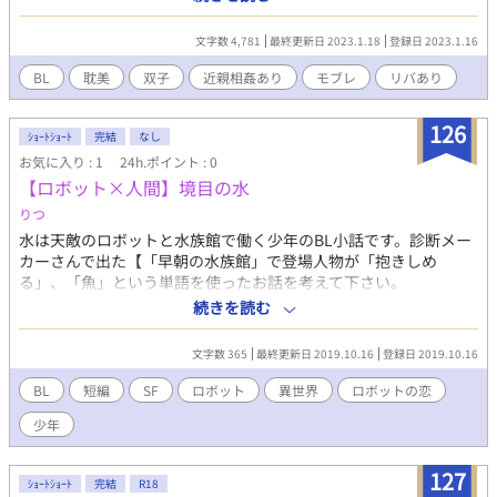
現がございます。ご注意ください。 ベッドシーンは匂わせ程度で
す。
文字数 4,781
最終更新日 2023.1.18
登録日 2023.1.16
BL
耽美
双子
近親相姦あり
モブレ
リバあり
126
ｼｮｰﾄｼｮｰﾄ
完結
なし
お気に入り : 1
24h.ポイント : 0
【ロボット×人間】境目の水
りつ
水は天敵のロボットと水族館で働く少年のBL小話です。診断メー
カーさんで出た【「早朝の水族館」で登場人物が「抱きしめ
る」、「魚」という単語を使ったお話を考えて下さい。
http://shindanmaker.com/28927 #rendai】をもとに書きまし
続きを読む
た。
文字数 365
最終更新日 2019.10.16
登録日 2019.10.16
BL
短編
SF
ロボット
異世界
ロボットの恋
少年
127
ｼｮｰﾄｼｮｰﾄ
完結
R18