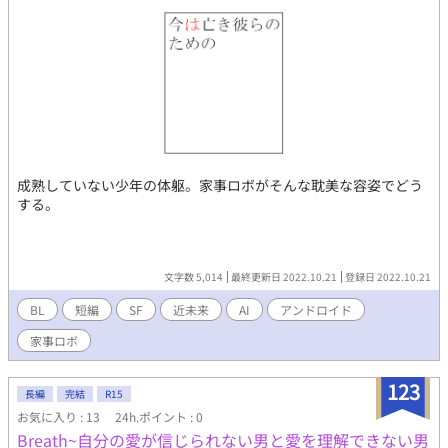
する「精神の健康」ほど猜疑的な概念はないのだが。
成熟していない少年の体躯。家事ロボがそんな耽美な容姿でどう
する。
文字数 5,014
最終更新日 2022.10.21
登録日 2022.10.21
BL
短編
SF
近未来
AI
アンドロイド
家事ロボ
123
長編
完結
R15
お気に入り : 13
24h.ポイント : 0
Breath~自分の愛が信じられない男と愛を理解できない男