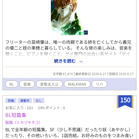
フリーターの韮崎肇は、唯一の肉親である姉を亡くしてから義兄
の優二と姪の果穂と暮らしている。 そんな彼の楽しみは、音楽を
聴くこと、ピアノを弾くこと、ゲイ専門の出会い系サイト「ゲイ
アプリ」で出会った人間とベッドを共にすることだった。 しかし
続きを読む
ゲイアプリで出会う男達は一癖ある者ばかりで・・・？ 一夜限り
の関係と音楽で織りなすヒューマンドラマ風味？の短編連作。 ※
文字数 47,874
最終更新日 2020.6.27
登録日 2020.6.17
歌詞の引用について ーーーーの後の文章、『』内の文章は歌詞の
和訳・意訳・及び引用です。 洋楽の和訳及び意訳はiPhoneの翻訳
BL
音楽
変態主人公
WALKMAN
リバ
機能を用いて自分で行なっております。出典は話のタイトルの曲
からです。
150
短編
連載中
なし
お気に入り : 102
24h.ポイント : 0
BL短篇集
朏猫（ミカヅキネコ）
BLで全年齢の短篇集。SF（少し不思議）だったり妖（あやかし）
だったり、その他いろいろ。1話完結、お好みのものをつまみ食い