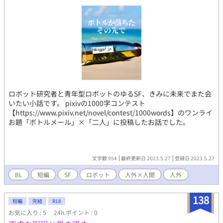
ロボット研究者と青年型ロボットのゆるSF、きみに未来でまた会
いたい小話です。 pixivの1000字コンテスト
【https://www.pixiv.net/novel/contest/1000words】のワンライ
お題「ボトルメール」×「二人」に投稿したお話でした。
文字数 954
最終更新日 2023.5.27
登録日 2023.5.27
BL
短編
SF
ロボット
人外×人間
人外
138
短編
完結
R18
お気に入り : 5
24h.ポイント : 0