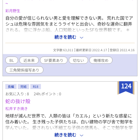
~
彩月野生
自分の愛が信じられない男と愛を理解できない男。 荒れた国でア
シュは危険な雰囲気をまとうライヤと出会い、奇妙な運命に翻弄
される。 空に浮かぶ船、人口知能といったSFな世界観です。 ＊
Kindleから下ろしました。主要人物3人の男は二十代。 かなり昔
続きを読む
に書いた作品なので、現在と文章、作風が違います。
文字数 63,011
最終更新日 2022.4.17
登録日 2022.4.16
BL
近未来
SF要素あり
切ない
俺様攻め
三角関係描写あり
124
長編
完結
R18
お気に入り : 8
24h.ポイント : 0
蛇の抜け殻
松井すき焼き
地球が滅んだ世界で、人類の皆は「カエル」という新たな惑星に
住み着いた。 生き残った子供たちは、白い建物の学び舎で勉学を
学んでいた。 愛されない不細工な子供の悠馬も、そこで勉学を学
んでいる。 その中で、一等一人の目立つ少年がいた。 彼の名前
続きを読む
は、エレノ.蓮。 彼の髪は銀色で、目は黒色だった。 蓮は知能も