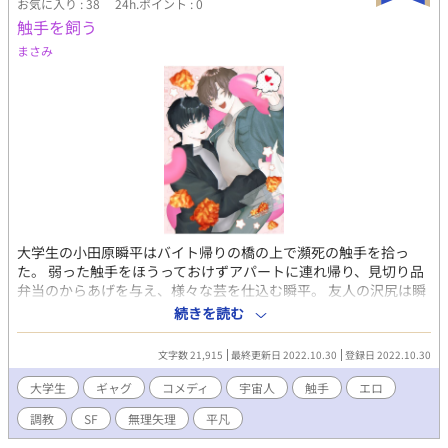
お気に入り : 38
24h.ポイント : 0
触手を飼う
まさみ
大学生の小田原瞬平はバイト帰りの橋の上で瀕死の触手を拾っ
た。 弱った触手をほうっておけずアパートに連れ帰り、見切り品
弁当のからあげを与え、様々な芸を仕込む瞬平。 友人の沢尻は瞬
平が飼い始めた内緒のペットを知りたがるが、のらりくらり適当
続きを読む
にごまかす。 とはいえ現実は非情である。 最初はキモかった触手
がだんだん可愛く見えてきた頃、恐るべき「本性」を目の当たり
文字数 21,915
最終更新日 2022.10.30
登録日 2022.10.30
にして……。 （触手/人外/調教/SМ/凌辱/鬼畜/強姦/無理矢理/尿道
責め/コメディ） イラスト：ツナ（@VVVtunaVVV）様
大学生
ギャグ
コメディ
宇宙人
触手
エロ
調教
SF
無理矢理
平凡