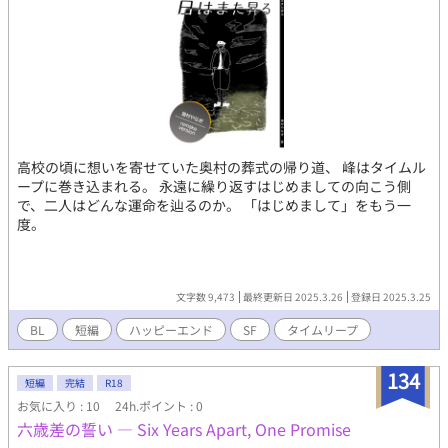
高校の頃に想いを寄せていた奥村の葬式の帰り道、 峰はタイムル
ープに巻き込まれる。 永遠に繰り返すはじめましての向こう側
で、二人はどんな運命を辿るのか。 「はじめまして」をもう一
度。
文字数 9,473
最終更新日 2025.3.26
登録日 2025.3.25
BL
短編
ハッピーエンド
SF
タイムリープ
134
短編
完結
R18
お気に入り : 10
24h.ポイント : 0
六歳差の誓い — Six Years Apart, One Promise