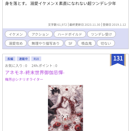
身を落とす。 溺愛イケメン X 素直になれない超ツンデレ少年
文字数 61,972
最終更新日 2023.11.30
登録日 2019.1.12
イケメン
アクション
ハードボイルド
ツンデレ受け
溺愛攻め
無理やり描写あり
SF
吸血鬼
切ない
131
長編
連載中
R18
お気に入り : 0
24h.ポイント : 0
アネモネ-終末世界御伽忌憚-
梅芳@シナリオライター