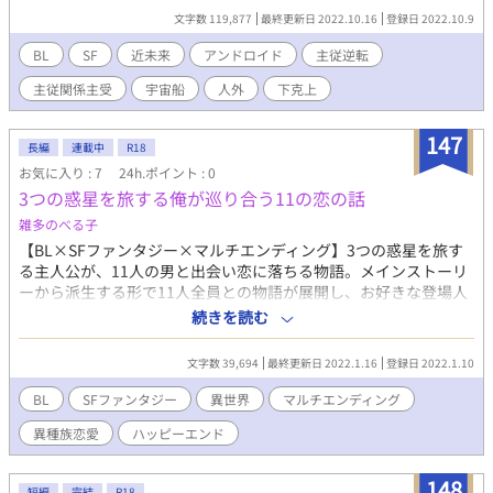
ムの所に持ち込まれる仕事も、やはり一風変わっていて……？
文字数 119,877
最終更新日 2022.10.16
登録日 2022.10.9
ラドラムは年若き船長。爺様の代から受け継いでいるという、
ブラックレオパード号で今日も星の海に繰り出す。 だが船員へ
BL
SF
近未来
アンドロイド
主従逆転
の給料は、未払いの状態が続いていた。ラドラムの機嫌が良いと
主従関係主受
宇宙船
人外
下克上
きは、要注意だ。 「リスクのあとには、大金っていうメリット
が待ってるんだぜ？ この仕事を終えれば、二ヶ月分の給料が入
るんだ」 そう言って彼は笑う。 爪に火を点すようにこぢんま
147
長編
連載中
R18
りと続けてきた便利屋業だが、この仕事で彼らの生活は一変す
お気に入り : 7
24h.ポイント : 0
る。 大金と引き換えに連邦警察に追われる身となり、ラドラム
3つの惑星を旅する俺が巡り合う11の恋の話
が愛していたはずの女性は男性となって彼らの前に現れる。物心
ついてから父親に頭を撫でられることさえ拒絶していたラドラム
雑多のべる子
と、彼との恋の行方は？ 次々と巻き込まれる厄介な事件と、連
【BL×SFファンタジー×マルチエンディング】3つの惑星を旅す
邦警察からは、逃げ切れるのか？ 誤解の愛情、身から出た錆、
る主人公が、11人の男と出会い恋に落ちる物語。メインストーリ
地球外生命体に違法クローン、果たして事態は収束をみせるの
ーから派生する形で11人全員との物語が展開し、お好きな登場人
か！？ ＳＦの皮を被ったジェットコースターBLラブストーリ
物とのハッピーエンドをお楽しみいただける親切設計。SF要素や
続きを読む
ー！！
冒険要素にはご都合主義が多分に含まれます。ラブロマンス中
心、なんちゃってSFファンタジーと思ってお楽しみください。
文字数 39,694
最終更新日 2022.1.16
登録日 2022.1.10
BL
SFファンタジー
異世界
マルチエンディング
異種族恋愛
ハッピーエンド
148
短編
完結
R18