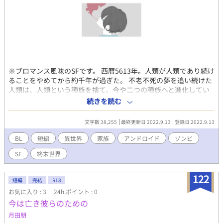
※ブロマンス風味のSFです。 西暦5613年。人類が人類であり続け
ることをやめてから約千年が過ぎた。 不老不死の夢を追い続けた
人類は、人類という種族を捨て、今や二つの種族へと進化してい
た。 工藤製薬が生み出した新薬を用い、細胞を未来永劫再生させ
続きを読む
る力を人体に取り入れた種族、アンデッド。 クロイツァー製の機
械身体を持ち、そこに自らの記憶や感情、思考回路の癖などを付
文字数 38,255
最終更新日 2022.9.13
登録日 2022.9.13
与した電子チップを埋め込んだ種族、アンドロイド。 彼らはヒト
であって、ヒトでなく。強いて言うならば、かつてヒトであった
BL
短編
異世界
家族
アンドロイド
ゾンビ
新型生命体である。 彼らが地球に存在し始めてから数千年の時間
SF
終末世界
を経て、元々のパーソナリティがどれほど自我に影響を残してい
るのかすら解析不能となって久しい。 千年前に終ぞ最後の純真た
る人類がその命を引き取り、後に残されたのは人類の究極の科学
122
短編
完結
R18
が生み出した不老不死の者たちだけであった。 永遠に終わらない
お気に入り : 3
24h.ポイント : 0
命に、娯楽と愉悦、それから刺激を求めて直親とミヒャエルはハ
今は亡き彼らのための
コニワ・メンタルクリニックを開院したのだった。 彼らの元には
毎晩大小様々な依頼がやってくる。 それは時として精神医療の領
月田朋
域外にあるものだったりもした。無論、ヒトではない彼らの提示