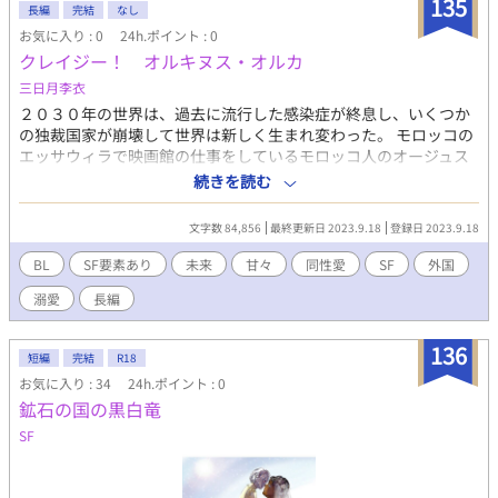
135
ながらも抗えない年上。 不器用に重なり合う二人が選ぶ未来は、
長編
完結
なし
恋か、それとも…。 1話とリンクした「6年分の距離 — Six Years
お気に入り : 0
24h.ポイント : 0
Apart」⇒ https://youtu.be/ASnYC7mPXEU 2話とリンクした
クレイジー！ オルキヌス・オルカ
「交差点に沈む影 — Shadows at the Crosswalk」
三日月李衣
⇒https://youtu.be/3IZGwJHySfc
２０３０年の世界は、過去に流行した感染症が終息し、いくつか
の独裁国家が崩壊して世界は新しく生まれ変わった。 モロッコの
エッサウィラで映画館の仕事をしているモロッコ人のオージュス
は、毎日映画の仕事で忙しかった。映画会社の社長のエネウィル
続きを読む
とひそかな愛を育んでいた。モロッコは同性愛が禁じられている
ため、オージュスとエネウィルが同性カップルであるのを知られ
文字数 84,856
最終更新日 2023.9.18
登録日 2023.9.18
たら逮捕されるのを恐れていた。 エッサウィラの映画館に人気漫
画「クレイジー！オルキヌス・オルカ」のアニメ映画をエッサウ
BL
SF要素あり
未来
甘々
同性愛
SF
外国
ィラの映画館で上映して欲しいと依頼された。 オージュスたち
溺愛
長編
は、斬新なシャチ映画に興味を抱き、さっそく上映に向けて準備
を進めていた。 いよいよ「クレイジー！オルキヌス・オルカ」の
公開日になった。 映画は大成功をおさめたが、その映画に出てく
136
短編
完結
R18
る巨大シャチが、実体化して観客たちに襲い掛かってきた。 パニ
お気に入り : 34
24h.ポイント : 0
ックになる映画館。映画館をぼろぼろにされたオージュスたち
鉱石の国の黒白竜
は、世界で流行しているコンピュータウイルス「カルチャーキラ
ー・ヴァイラス」が原因で世界中のキャラクターが実体化して人
SF
類に襲い掛かっている事態を知って、オージュスとエネウィル
は、そのウイルスを止めるために立ち上がる。