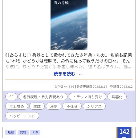
◎あらすじ◎ 兵器として扱われてきた少年兵・ルカ。 名前も記憶
も“本物”かどうかは曖昧で、命令に従って戦うだけの日々。 そん
な彼に、ひとりの上官が手を差し伸べた。 彼の名はアダム。 誰よ
り真面目で、誰より不器用な軍人。 「自分が何者か」なんて、答
続きを読む
えは出ない。 けれど、誰かに優しくされることが、こんなにも苦
しいなんて──思ってもみなかった。 再生兵×年上軍人。 心を持
文字数 44,546
最終更新日 2025.8.16
登録日 2025.8.2
った兵器が、恋を知る物語。 第二部は、第一部から200年後──
オメガという存在が“神話”となった時代。 彼を知る者のいない未
SF
虐待表現・暴力表現あり
トラウマ持ち受け
兵器化
来で、再び運命が動き出す──。 ◎作品説明◎ こちらの作品は、
年上攻め
軍隊
溺愛
不死身
シリアス
複数のサイトに投稿されています。
ハッピーエンド
142
短編
完結
R18