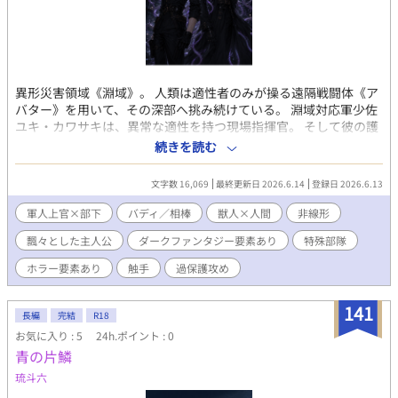
異形災害領域《淵域》。 人類は適性者のみが操る遠隔戦闘体《ア
バター》を用いて、その深部へ挑み続けている。 淵域対応軍少佐
ユキ・カワサキは、異常な適性を持つ現場指揮官。 そして彼の護
衛を務めるのは、静かな執着を抱くウミユリ種の獣人、ヴァルタ
続きを読む
ー・ローレンツ中佐。 死と隣り合わせの戦場。 傷付き、帰還し、
また送り出される日々の中で育まれる兵士たちの関係を描く、近
文字数 16,069
最終更新日 2026.6.14
登録日 2026.6.13
未来SFミリタリーBL。
軍人上官×部下
バディ／相棒
獣人×人間
非線形
飄々とした主人公
ダークファンタジー要素あり
特殊部隊
ホラー要素あり
触手
過保護攻め
141
長編
完結
R18
お気に入り : 5
24h.ポイント : 0
青の片鱗
琉斗六