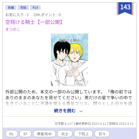
143
長編
完結
R18
お気に入り : 2
24h.ポイント : 0
空翔ける騎士【一部公開】
まつのこ
外部公開のため、本文の一部のみ公開しています。 「俺の前では
ありのままのあなたを見せてください」 男だけの星で争いの中で
生きていることに不満を覚える青年マリス。 悶々とした日々を過
ごしていたある日、新たな同室者クノスが現れる。 初対面にもか
続きを読む
かわらず馴れ馴れしく接してきた彼に心の奥底に踏み込まれ……
繁栄のために男が争う星の、一般兵×上級兵の下剋上SFストーリ
文字数 4,117
最終更新日 2022.4.11
登録日 2022.4.11
ー
BL
SF
黒髪攻め
兵士
下剋上
甘々