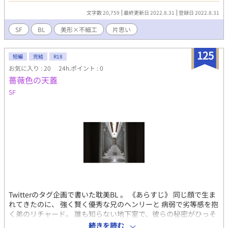
容姿も優秀で、新たな人類の種だとされていた。 不細工な悠馬と
文字数 20,759
最終更新日 2022.8.31
登録日 2022.8.31
は違う。 けれども蓮も幸福ではなかった。 フィクションSFです。
完結までもう書き終えていますので、書き直しながら投稿しま
SF
BL
美形×不細工
片思い
す。
125
短編
完結
R18
お気に入り : 20
24h.ポイント : 0
薔薇色の天蓋
SF
Twitterのタグ企画で書いた耽美BL 。 《あらすじ》 同じ顔で生ま
れてきたのに、 強く賢く優秀な兄のヘンリーと 病弱で劣等感を抱
く弟のリチャード。 誰も知らない地下室で、彼らの秘密がひっそ
りと育まれるーーーーー ※無理矢理、近親相姦、リバ、死別の表
続きを読む