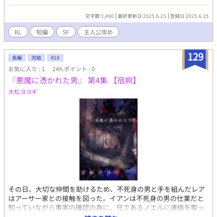
孤独な独身中年男性主人公。ある日《グルダスタ管理協会》重鎮
の眼帯の男から秘密裏の依頼を受けることになる。
文字数 3,490
最終更新日 2025.6.15
登録日 2025.6.15
BL
短編
SF
主人公攻め
129
長編
完結
R18
お気に入り : 1
24h.ポイント : 0
『悪魔に憑かれた男』 第4集 【宿痾】
大松ヨヨギ
その日、大切な仲間を助けるため、不死身の男と手を組んだレア
はアーサー家との接触を図った。イアンは不死身の男の仕業だと
知っていながら事実の確認の為に、兄であるノエルに連絡を取っ
て直接会うことになるが…。 その頃ヒラキ・ライトは懐かしい夢