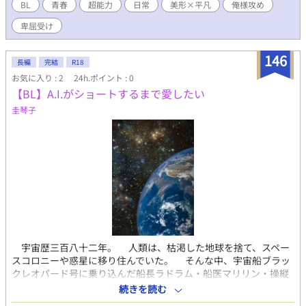
ス？的な少年達の青春ものみたいなノリで読んで頂けるとありが
BL
青春
超能力
日常
美形×平凡
俺様攻め
たいです。
卑屈受け
146
長編
完結
R18
お気に入り : 2
24h.ポイント : 0
【BL】A.I.がショートするまで愛したい
圭琴子
宇宙歴三百八十二年。 人類は、枯渇した地球を捨て、スペー
スコロニーや惑星に移り住んでいた。 そんな中、宇宙船ブラッ
クレオパード号に乗り込んだ船長ラドラム・船医マリリン・操縦
士ロディは、便利屋を営んでいた。 船長ラドラムは、宇宙船の
続きを読む
Ａ．Ｉ．『プラチナ』を愛する一風変わった男。 そんなラドラ