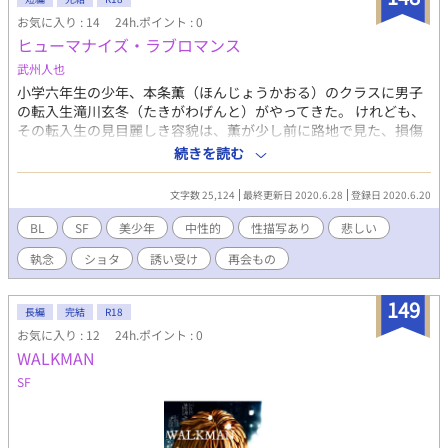
お気に入り : 14
24h.ポイント : 0
ヒューマナイズ・ラブロマンス
武州人也
小学六年生の少年、本条薫（ほんじょうかおる）のクラスに男子
の転入生滝川玄冬（たきがわげんと）がやってきた。 けれども、
その転入生の見目麗しき容貌は、薫が少し前に路地で見た、損傷
した人型ロボットと思しきものに瓜二つであった。 そのことがず
続きを読む
っと引っかかって玄冬のことばかり考えていた薫は、ある時、と
うとう決心した。 「お前のことが好きだ。付き合ってほしい」 ※
文字数 25,124
最終更新日 2020.6.28
登録日 2020.6.20
この作品は同性同士の性行為の描写を含みます。
BL
SF
美少年
中性的
性描写あり
悲しい
執念
ショタ
誘い受け
再会もの
149
長編
完結
R18
お気に入り : 12
24h.ポイント : 0
WALKMAN
SF