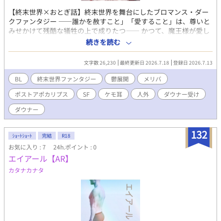
【終末世界×おとぎ話】終末世界を舞台にしたブロマンス・ダー
クファンタジー ――誰かを赦すこと」「愛すること」は、尊いと
みせかけて残酷な犠牲の上で成りたつ―― かつて、魔王様が愛し
た箱庭を模した世界。 魔王様が去った後は、人間の傍若無人な振
続きを読む
る舞いで荒廃し、滅びかけている。 この世界には３つの人類が存
在する。 魔法と科学を統べ、繁栄した人類である「人間」 動物を
文字数 26,230
最終更新日 2026.7.18
登録日 2026.7.13
眷属に持つ「亜人種」 そして、人間が科学で生みだした人類に使
役され、兵器に使われる「バイオノイド」 人間と亜人種は１００
BL
終末世界ファンタジー
鬱展開
メリバ
年前に行った戦争から互いに干渉をしないという形で平和の均衡
ポストアポカリプス
SF
ケモ耳
人外
ダウナー受け
を保っていたはずだった――。
ダウナー
132
ｼｮｰﾄｼｮｰﾄ
完結
R18
お気に入り : 7
24h.ポイント : 0
エイアール【AR】
カタナカナタ