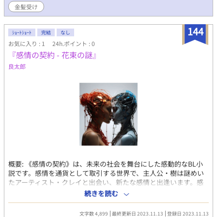
金髪受け
144
ｼｮｰﾄｼｮｰﾄ
完結
なし
お気に入り : 1
24h.ポイント : 0
『感情の契約 - 花束の謎』
良太郎
概要: 《感情の契約》は、未来の社会を舞台にした感動的なBL小
説です。感情を通貨として取引する世界で、主人公・樹は謎めい
たアーティスト・クレイと出会い、新たな感情と出逢います。感
情の取引所で繰り広げられる契約や複雑な三角関係、社会の抑圧
続きを読む
との対峙が、彼らの愛の行方を描きます。 魅力: 1. 感動的な愛の
物語: 主人公とクレイの深遠な感情、友情、そして愛が絡み合う複
文字数 4,899
最終更新日 2023.11.13
登録日 2023.11.13