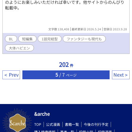
のようにお楽しみいただければ幸いです。他サイトからのんびり
転載中。
文字数 138,408
最終更新日 2026.5.24
登録日 2023.9.28
BL
短編集
1話完結型
ファンタジーも現代も
大体ハピエン
202
件
Prev
5
/ 7
Next
ページ
&arche
TOP
公式漫画
書籍一覧
今後の刊行予定
購入特典情報
著者一覧
投稿小説
投稿漫画