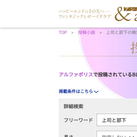
TOP
投稿小説
上司と部下の検
アルファポリス
で投稿されているB
掲載条件はこちら
詳細検索
フリーワード
長さ