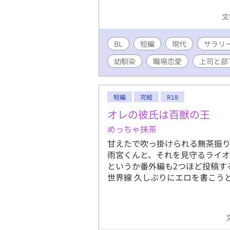
文
BL
短編
現代
サラリ
幼馴染
職場恋愛
上司と部
短編
完結
R18
オレの彼氏は百獣の王
めっちゃ抹茶
甘えたで吹っ掛けられる無茶振
雨宮くんと、それを見守るライオ
というか番外編も2つほど投稿す
世界線 久しぶりにエロを書こう