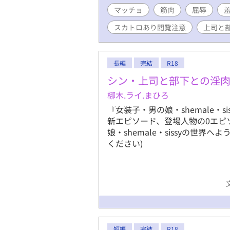
マッチョ
筋肉
屈辱
スカトロあり閲覧注意
上司と
長編
完結
R18
シン・上司と部下との淫
梛木.ライ.まひろ
『女装子・男の娘・shemale・
新エピソード、登場人物の0エピ
娘・shemale・sissyの世
ください)
短編
完結
R18