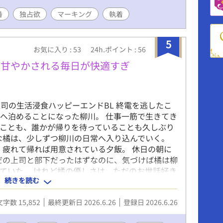
番
独占欲
マーキング
執着
5
お気に入り : 53
24h.ポイント : 56
ら甘やかされる毎日が快適すぎ
司の生活浸食ハッピーエンドBL 終電を逃したこ
へ泊めることになった柳川。 仕事一筋で生きてき
ことも、誰かが帰りを待っていることも久しぶり
な橘は、少しずつ柳川の日常へ入り込んでいく。
 疲れて帰れば用意されている夕飯。 休日の朝に
だの上司と部下だったはずなのに、気づけば橘は柳
ていた。 けれど橘の優しさは、ただのお世話好き
続きを読む
文字数 15,852
最終更新日 2026.6.26
登録日 2026.6.26