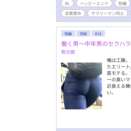
BL
ハッピーエンド
短編
言葉責め
サラリーマン同士
短編
完結
R18
働く男〜中年男のセクハ
熊次郎
俺は工藤。1
たエリート
直モテる。
ーの臭いマ
近食える機
い。