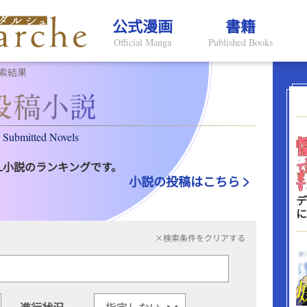
公式漫画
書籍
Official Manga
Published Books
索結果
Submitted Novels
L小説のランキングです。
小説の投稿はこちら
デ
に
×検索条件をクリアする
進行状況