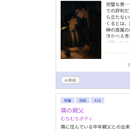
完璧な男―
での評判だ
ら立たない
くるとは、
榊の直属の
浮かべる青
が残ったオ
かな口調を
すね」 疲
篠原はデス
よ。俺の前
せられた瞬
AI表紙
許すことも
ずつ乱され
分の知らな
誇りを壊す
短編
完結
R18
原の視線の
隣の親父
は、ずっと
むちむちボディ
「俺、前か
る”ところ
隣に住んでいる中年親父との出来