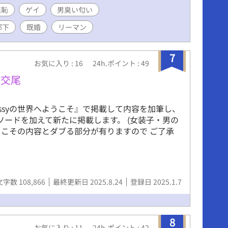
羞恥
ゲイ
男臭い匂い
部下
既婚
リーマン
7
お気に入り : 16
24h.ポイント : 49
肉交尾
sissyの世界へようこそ』で掲載して内容を加筆し、
ソードを加えて新たに掲載します。 (女装子・男の
界へようこその内容とダブる部分が有りますので ご了承
文字数 108,866
最終更新日 2025.8.24
登録日 2025.1.7
8
お気に入り : 11
24h.ポイント : 42