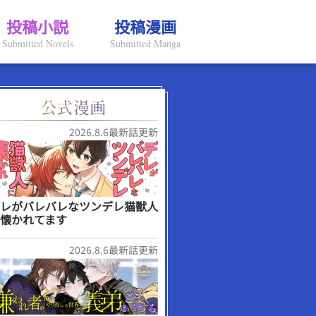
投稿小説
投稿漫画
Submitted Novels
Submitted Manga
2026.8.6最新話更新
レがバレバレなツンデレ猫獣人
懐かれてます
2026.8.6最新話更新