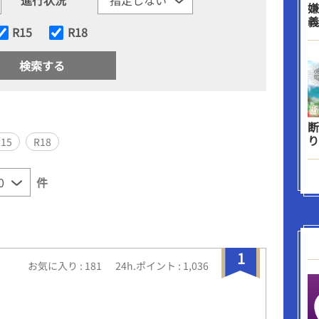
嫌
義
R15
R18
断
り
R15
R18
件
1
お気に入り : 181
24h.ポイント : 1,036