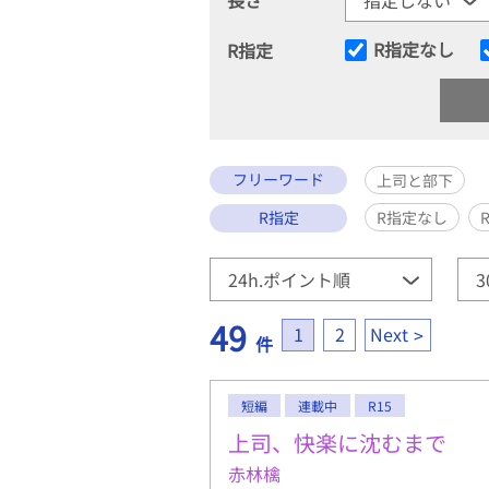
R指定なし
R指定
フリーワード
上司と部下
R指定
R指定なし
49
1
2
Next
件
短編
連載中
R15
上司、快楽に沈むまで
赤林檎