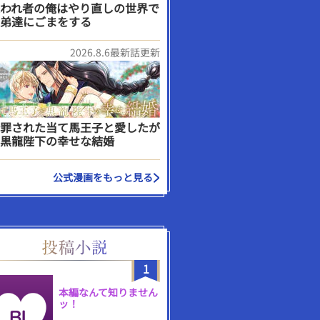
われ者の俺はやり直しの世界で
弟達にごまをする
2026.8.6最新話更新
罪された当て馬王子と愛したが
黒龍陛下の幸せな結婚
公式漫画をもっと見る
1
本編なんて知りません
ッ！