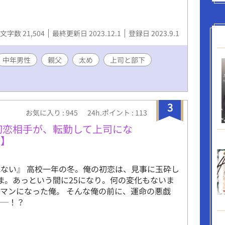
 支配されることで初めて“生きている”と感じてし
 上司と部下、立場も理性も、すべてが絡み合うオ
。 秘密の扉を開けた榊は、もう戻れない。 快楽に
文字数 21,504
最終更新日 2023.12.1
登録日 2023.9.1
瞬間まで、彼を待つのは破滅か、それとも救い
これは、ひとりの上司が“愛”という名の支配に沈ん
。
中年男性
親父
太め
上司と部下
3
お気に入り : 945
24h.ポイント : 113
初恋相手が、転勤して上司にな
輩】
ない』 高校一年の冬。俺の初恋は、見事に玉砕し
まま。あっという間に25になり。何の変化もないま
マンになった俺。 そんな俺の前に、運命の悪戯
──！？