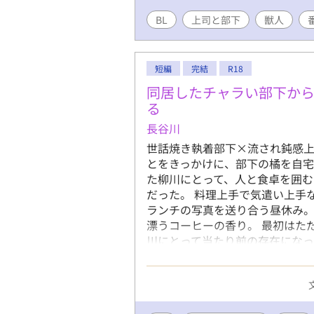
BL
上司と部下
獣人
短編
完結
R18
同居したチャラい部下か
る
長谷川
世話焼き執着部下×流され鈍感上
とをきっかけに、部下の橘を自宅
た柳川にとって、人と食卓を囲む
だった。 料理上手で気遣い上手
ランチの写真を送り合う昼休み。
漂うコーヒーの香り。 最初はた
川にとって当たり前の存在になっ
では終わらずに……。