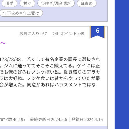
溺愛
甘々
♡喘ぎ/濁音喘ぎ
耳責め
年下攻め×年上受け
6
お気に入り : 67
24h.ポイント : 49
ラ〜
73/78/38。 若くして有名企業の課長に選抜され
。ジムに通っててそこそこ鍛えてる。ゲイには正
でも俺の好みはノンケぽい雄。働き盛りのアラサ
ラは大好物。ノンケ食いは昔からやっていたが最
会が増えた。同意があればハラスメントではな
文字数 40,197
最終更新日 2024.5.6
登録日 2024.4.16