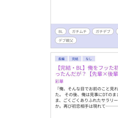
ずの男が、
まう――。
フィスの夜
溺れるその
か。 ――
でいく物語
BL
ガチムチ
ガチデブ
デブ親父
長編
完結
なし
【完結・BL】俺をフッた
ったんだが？【先輩×後
彩華
『俺、そんな目でお前のこと見れ
た。 その後、俺は見事にDTの
ま、ごくごくありふれたサラリー
か。再び初恋相手は現れて──