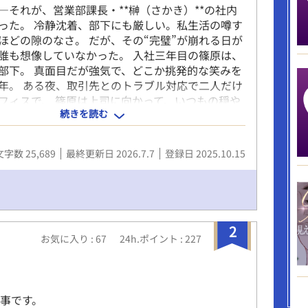
―それが、営業部課長・**榊（さかき）**の社内
った。 冷静沈着、部下にも厳しい。私生活の噂す
ほどの隙のなさ。 だが、その“完璧”が崩れる日が
誰も想像していなかった。 入社三年目の篠原は、
部下。 真面目だが強気で、どこか挑発的な笑みを
年。 ある夜、取引先とのトラブル対応で二人だけ
フィスで、 篠原は上司に向かって、いつもの穏や
続きを読む
崩した。「……そんな顔、部下には見せないんで
労で僅かに緩んだ榊の表情。 その弱さを見逃さず、
ク越しに距離を詰める。 「強がらなくていいです
文字数 25,689
最終更新日 2026.7.7
登録日 2025.10.15
では、もう」 指先が榊のネクタイを掴む。 引き寄
間、榊の理性は音を立てて崩れた。 拒むことも、
できないまま、 彼は“部下”の手によって、ひとつ
ていく。 言葉で支配され、触れられるたびに、自
かった感情と快楽を知る。それは、上司としての
2
ほどに甘く、逃れられないほどに深い。 だが、篠
お気に入り : 67
24h.ポイント : 227
奥に宿るのは、ただの欲望ではなかった。 そこに
榊だけを見つめ続けてきた、静かな執着がある。
ら思ってたんです。 あなたが誰かに“支配され
、きっと綺麗だろうなって」 支配する側だったは
事です。