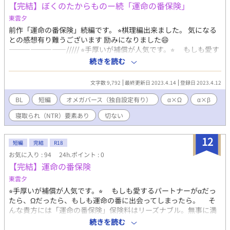
【完結】ぼくのたからものー続「運命の番保険」
東雲夕
前作「運命の番保険」続編です。 ⭐︎棋理編出来ました。 気になる
との感想有り難うございます 励みになりました😄
————————///// ⭐︎手厚いが補償が人気です。⭐︎ もしも愛す
るパートナーがαだったら、Ωだったら、もしも運命の番に出会っ
続きを読む
てしまったら。 そんな貴方には「運命の番保険」保険料はリー
ズナブル。無事に満期を迎えますと高額な返戻金あり。さあ、あ
文字数 9,792
最終更新日 2023.4.14
登録日 2023.4.12
なたも愛するパートナーと金婚式を目指しましょう。 資料は請求
はこちら。今ならWEB限定割引実施中。お問い合わせはお気軽
BL
短編
オメガバース（独自設定有り）
α×Ω
α×β
に。 0120-xxxx-xxxまで。 ————————///// という架空の保
寝取られ（NTR）要素あり
切ない
険があるオメガバースの世界のお話。 お互いの伴侶が運命の番だ
った、二組の夫夫。前作尊の伴侶だった棋理のお話です。 暗いで
す。希望があるかは見る人によるかと。書いてる人はバドエンで
12
短編
完結
R18
はないと思ってます。運命に翻弄されたα、棋理の物語。 良かった
お気に入り : 94
24h.ポイント : 0
見てやってください。 オメガバース独自設定あり。 地雷もちの皆
【完結】運命の番保険
様は自己防衛お願いします。 読後の記憶削除は筆者の能力では無
理ですからね。よくよくお気をつけて〜。 ⭐︎三話完結しました。
東雲夕
⭐︎手厚いが補償が人気です。⭐︎ もしも愛するパートナーがαだっ
たら、Ωだったら、もしも運命の番に出会ってしまったら。 そ
んな貴方には「運命の番保険」保険料はリーズナブル。無事に満
期を迎えますと高額な返戻金あり。さあ、あなたも愛するパート
続きを読む
ナーと金婚式を目指しましょう。 資料は請求はこちら。今なら