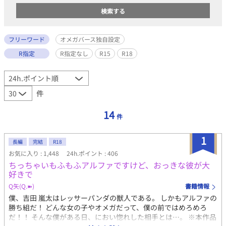
フリーワード
オメガバース独自設定
R指定
R指定なし
R15
R18
件
14
件
1
長編
完結
R18
お気に入り : 1,448
24h.ポイント : 406
ちっちゃいもふもふアルファですけど、おっきな彼が大
好きで
Q矢(Q.➽)
書籍情報
僕、吉田 嵐太はレッサーパンダの獣人である。 しかもアルファの
勝ち組だ！ どんな女の子やオメガだって、僕の前ではめろめろ
だ！！ そんな僕がある日、におい惚れした相手とは…。 ※本作品