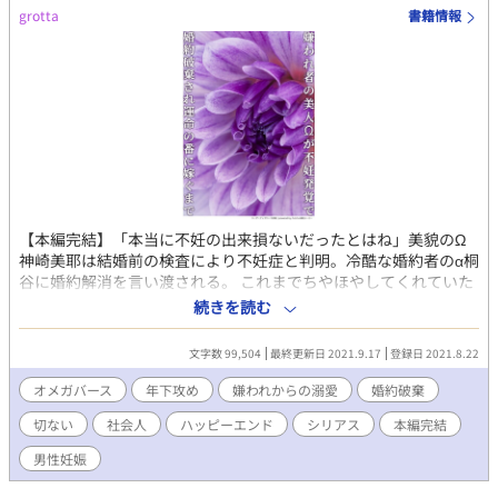
grotta
書籍情報
【本編完結】「本当に不妊の出来損ないだったとはね」美貌のΩ
神崎美耶は結婚前の検査により不妊症と判明。冷酷な婚約者のα桐
谷に婚約解消を言い渡される。 これまでちやほやしてくれていた
周りの人間は掌を返したように冷たくなり、下級Ωまで美耶のこ
続きを読む
とを笑う始末。 自信をなくし自暴自棄になった末レイプされた美
耶を救ったのが大学時代の後輩礼央だった。礼央は学生の頃から
文字数 99,504
最終更新日 2021.9.17
登録日 2021.8.22
美耶に片想いしていて、実は運命の番だった。 《包容力無限激甘
α×強がり不憫美形Ω》 元クズ婚約者桐谷に散々蔑ろにされてきた
オメガバース
年下攻め
嫌われからの溺愛
婚約破棄
美耶は、正体を隠していた年下最上級α礼央に溺愛される。 能力
切ない
社会人
ハッピーエンド
シリアス
本編完結
が高すぎる故に憎まれた美人Ωと、能力を隠して生きてきたαの恋
を書いてみたいと思っています。 前半結構胸糞展開が続きます。
男性妊娠
※オメガバース独自設定ありなのでご注意ください。