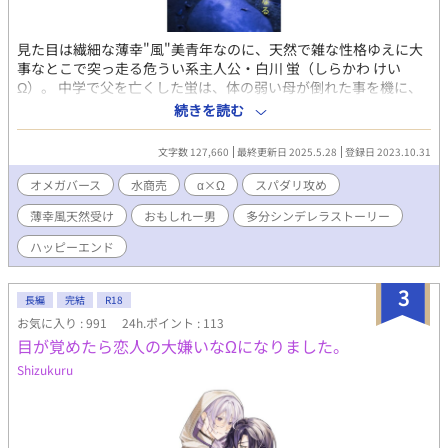
見た目は繊細な薄幸"風"美青年なのに、天然で雑な性格ゆえに大
事なとこで突っ走る危うい系主人公・白川 蛍（しらかわ けい
Ω）。 中学で父を亡くした蛍は、体の弱い母が倒れた事を機に、
経済的困窮を理由に高校進学を断念して製菓会社の工場に就職す
続きを読む
る事を決めた。青春を謳歌する同世代達を尻目に、大人ばかりの
職場で頑張る蛍。 だが勤続5年目のある日、不況による業績悪化
文字数 127,660
最終更新日 2025.5.28
登録日 2023.10.31
を理由とした人員削減の憂き目に遭ってしまう。しかし、落ち込
む暇もなく再就職先を探す日々が始まった。が、学歴とバース性
オメガバース
水商売
α×Ω
スパダリ攻め
を理由に、なかなか採用にならない。 （このままでは母子2人、
薄幸風天然受け
おもしれー男
多分シンデレラストーリー
食い詰めてしまう） 思い詰めた蛍は、とうとう目に止まった怪し
げな夜の店の募集広告に応募。面会で即採用となり働き始める
ハッピーエンド
が、そこは男性客が男性客を接待する高級クラブだった。 営業が
始まり、蛍はαのイケメンVIP客・羽黒の個室席に行くよう言われ
3
るのだが、部屋のドアを開けた途端に空腹と貧血で倒れてしま
長編
完結
R18
う。幸か不幸か、それを機に羽黒のお気に入りとなった蛍だった
お気に入り : 991
24h.ポイント : 113
が...。 ◆白川 蛍（しらかわ けい）20歳 Ω 受け 色素薄い系。天然
目が覚めたら恋人の大嫌いなΩになりました。
ウェーブの茶髪、茶目。 容姿は母親似の線の細い美形。しかし性
Shizukuru
格は何かと大雑把だった父親似。 ただ、基本的には良い子なの
で、母を支えなければとの責任感から突っ走りがち。 ◆羽黒 慧生
（はぐろ さとき）28歳 α 攻め 黒髪黒目長身筋肉質、眉目秀麗にし
て性格は温和で優しくスーツが超絶似合うという、おおかたの女