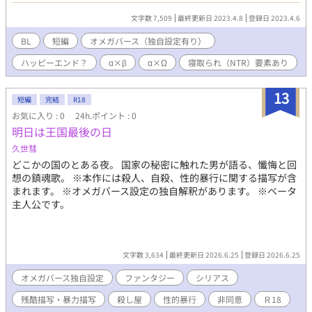
WEB限定割引実施中。お問い合わせはお気軽に。 0120-xxxx-xxx
文字数 7,509
最終更新日 2023.4.8
登録日 2023.4.6
まで。 ————————///// という架空の保険があるオメガバー
スの世界のお話。 お互いの伴侶が運命の番だった、二組の夫夫の
BL
短編
オメガバース（独自設定有り）
物語。 見る人によってはメリバかも？ 書いてる人的にはハピエン
ハッピーエンド？
α×β
α×Ω
寝取られ（NTR）要素あり
（仮）的な感じです。 オメガバース独自設定あり。 地雷もちの皆
様は自己防衛お願いします。 読後の記憶削除は筆者の能力では無
理ですからね。よくよくお気をつけて〜。 三話完結しました。 よ
13
短編
完結
R18
ろしくお願いします🤲
お気に入り : 0
24h.ポイント : 0
明日は王国最後の日
久世彗
どこかの国のとある夜。 国家の秘密に触れた男が語る、懺悔と回
想の鎮魂歌。 ※本作には殺人、自殺、性的暴行に関する描写が含
まれます。 ※オメガバース設定の独自解釈があります。 ※ベータ
主人公です。
文字数 3,634
最終更新日 2026.6.25
登録日 2026.6.25
オメガバース独自設定
ファンタジー
シリアス
残酷描写・暴力描写
殺し屋
性的暴行
非同意
Ｒ18