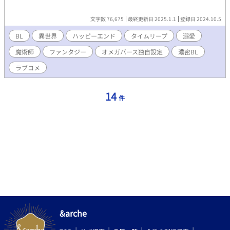
文字数 76,675
最終更新日 2025.1.1
登録日 2024.10.5
BL
異世界
ハッピーエンド
タイムリープ
溺愛
魔術師
ファンタジー
オメガバース独自設定
濃密BL
ラブコメ
14
件
&arche