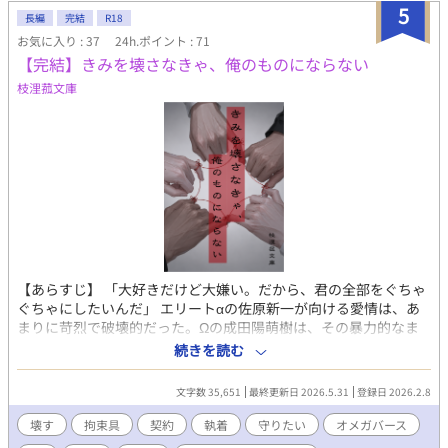
5
長編
完結
R18
お気に入り : 37
24h.ポイント : 71
【完結】きみを壊さなきゃ、俺のものにならない
枝浬菰文庫
【あらすじ】 「大好きだけど大嫌い。だから、君の全部をぐちゃ
ぐちゃにしたいんだ」 エリートαの佐原新一が向ける愛情は、あ
まりに苛烈で破壊的だった。Ωの成田陽萌樹は、その暴力的なま
での熱に抗えず、身も心も擦り切れていく。惹かれている自覚が
続きを読む
あるからこそ、陽萌樹はそんな自分を許せず、心を閉ざさる終え
なかった。 学校では新一の目が光り、マスクをし、誰とも会話で
文字数 35,651
最終更新日 2026.5.31
登録日 2026.2.8
きない日々。 そんなある日、転校生αの佐伯宗輔が現れる。陽萌
樹の傷跡を見逃さず、ただ静かに、大切に慈しむ宗輔。初めて知
壊す
拘束具
契約
執着
守りたい
オメガバース
る「守られる体温」に戸惑う陽萌樹と、獲物を奪われまいと暴走