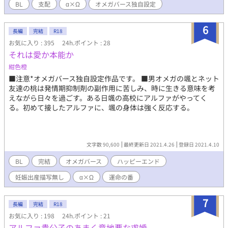
BL
支配
α×Ω
オメガバース独自設定
する新一。狂った独占欲の行き着く先は――。 かなりハードなの
で、お気を付けください。 捨てられΩはどう生きる？ が読めた
方は大丈夫かなと思います！！ ❤更新お知らせ 見守ってくれてあ
6
長編
完結
R18
りがとうございます！完結しました！ 2026/5/31 この話はJ庭60
お気に入り : 395
24h.ポイント : 28
にて頒布します、限定1冊！ 10月まで無料その後有料です。
それは愛か本能か
2026/2/8より 週1更新か、週2更新かかな。 2/14より ある程度書
けたので毎日21時UPします✨ 2/19より 他の作品を書くことにな
紺色橙
ったのですみません週3にします🙇‍♀️ 3/15より J庭59が22日控えバ
■注意*オメガバース独自設定作品です。 ■男オメガの颯とネット
タバタと慌ただしくなっているので申し訳ないですが週1更新とさ
友達の桃は発情期抑制剤の副作用に苦しみ、時に生きる意味を考
せてください🙇‍♀️ 落ち着いたら週3に戻します。 4/1より 申し訳な
えながら日々を過ごす。ある日颯の高校にアルファがやってく
いです、文フリ東京の準備、烏の惑星が終わったら更新します😭
る。初めて接したアルファに、颯の身体は強く反応する。
5月中に終わらせる予定です。
文字数 90,600
最終更新日 2021.4.26
登録日 2021.4.10
BL
完結
オメガバース
ハッピーエンド
妊娠出産描写無し
α×Ω
運命の番
7
長編
完結
R18
お気に入り : 198
24h.ポイント : 21
アルファ貴公子のあまく意地悪な求婚