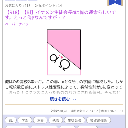
手な方はご注意下さい。 この話はfujossyさん、エブリスタさんで
お気に入り : 918
24h.ポイント : 14
も公開しています。
【R18】【Bl】イケメン生徒会長αは俺の運命らしいで
す。えっと俺βなんですが？？
ペーパーナイフ
俺はΩの高校2年ナギ。この春、αとΩだけの学園に転校した。しか
し転校数日前にストレス性変異によって、突然性別がβに変わって
しまった！ Ωクラスに入ったもののバカにされる毎日。そんなと
き学園一のαである生徒会長から 「お前は俺の運命だ」と言われ
続きを読む
てしまい…。 いや、俺今βなんですが？？ βに変わり運命の匂いが
わからず攻めから逃げようとする受け。アホな受けがαにえっちな
文字数 30,281
最終更新日 2023.3.2
登録日 2023.1.31
溺愛されます。 注意 無理やり 自慰 玩具 フェラ 中出し 何
でもありな人向け 妊娠可能ですが、主人公は妊娠しません リバな
BL
学園
溺愛
執着
生徒会長
独占欲強め
し 無理やりだけど愛はある ほぼエロ ストーリー薄め オメガ