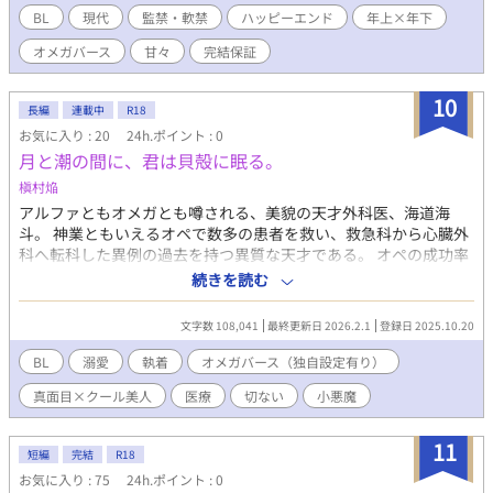
BL
現代
監禁・軟禁
ハッピーエンド
年上×年下
オメガバース
甘々
完結保証
10
長編
連載中
R18
お気に入り : 20
24h.ポイント : 0
月と潮の間に、君は貝殻に眠る。
槇村焔
アルファともオメガとも噂される、美貌の天才外科医、海道海
斗。 神業ともいえるオペで数多の患者を救い、救急科から心臓外
科へ転科した異例の過去を持つ異質な天才である。 オペの成功率
は１００% 未だ誰もオペで死者を出したことがない彼は心臓外科
続きを読む
医の悪魔として、有名病院に君臨していた。 ――そんな海斗の輝
きの裏には、消えずに残っている苦々しい過去がある。 三年前、
文字数 108,041
最終更新日 2026.2.1
登録日 2025.10.20
救えなかった命。 そしてその時、自分を激しく拒絶し、冷たい視
線で「悪魔」と呼んだ漁師の青年――沖嶋漣。 忘れられるはずも
BL
溺愛
執着
オメガバース（独自設定有り）
なく、けれど二度と会うつもりもなかった男。 だが、意図せず病
真面目×クール美人
医療
切ない
小悪魔
院の廊下で、海斗は漣と再び再会してしまう。 ※オメガバース独
自設定です。 ※本命以外の絡みもまぁまぁあります。虐待描写も
あり 苦手な方はご注意を ※見切り発車なので、随時修正入りま
11
短編
完結
R18
す。長編予定なので、完結は気長にお待ちいただけましたら幸い
お気に入り : 75
24h.ポイント : 0
です。気まぐれ更新