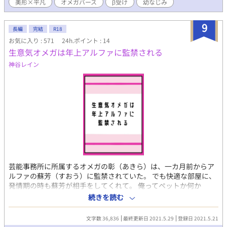
美形×平凡
オメガバース
β受け
幼なじみ
バース独自設定あり
9
長編
完結
R18
お気に入り : 571
24h.ポイント : 14
生意気オメガは年上アルファに監禁される
神谷レイン
芸能事務所に所属するオメガの彰（あきら）は、一カ月前からア
ルファの蘇芳（すおう）に監禁されていた。 でも快適な部屋に、
発情期の時も蘇芳が相手をしてくれて。 俺ってペットか何か
か？ と思い始めていた頃、ある事件が起きてしまう！ それがき
続きを読む
っかけに蘇芳が彰を監禁していた理由が明らかになり、二人
は……。 甘々オメガバース。全七話のお話です。 ※少しだけオメ
文字数 36,836
最終更新日 2021.5.29
登録日 2021.5.21
ガバース独自設定が入っています。