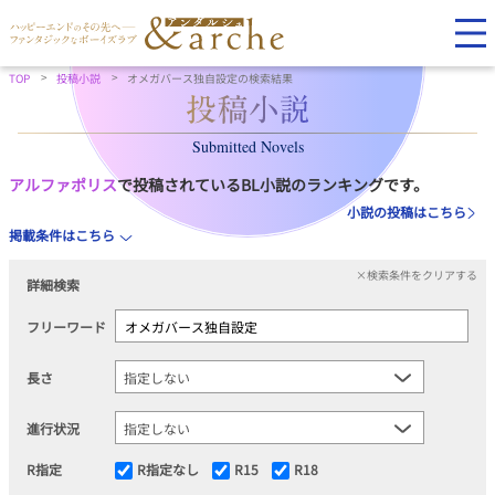
TOP
投稿小説
オメガバース独自設定の検索結果
Submitted Novels
アルファポリス
で投稿されているBL小説のランキングです。
小説の投稿はこちら
掲載条件はこちら
×検索条件をクリアする
詳細検索
フリーワード
長さ
進行状況
R指定
R指定なし
R15
R18