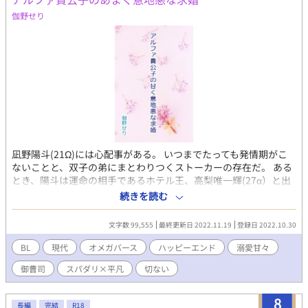
伽野せり
凪野陽斗(21Ω)には心配事がある。 いつまでたっても発情期がこ
ないことと、双子の弟にまとわりつくストーカーの存在だ。 ある
とき、陽斗は運命の相手であるホテル王、高梨唯一輝(27α）と出
会い、抱えている心配事を解決してもらう代わりに彼の願いをか
続きを読む
なえるという取引をする。 高梨の望みは、陽斗の『発情』。 それ
を自分の手で引き出したいと言う。 陽斗はそれを受け入れ、毎晩
文字数 99,555
最終更新日 2022.11.19
登録日 2022.10.30
彼の手で、甘く意地悪に、『治療』されることになる――。 優し
くて包容力があるけれど、相手のことが好きすぎて、ときどき心
BL
現代
オメガバース
ハッピーエンド
溺愛甘々
の狭い独占欲をみせるアルファと、コンプレックス持ちでなかな
御曹司
スパダリ×平凡
切ない
か素直になれないオメガの、紆余曲折しながらの幸せ探しです。
※オメガバース独自設定が含まれています。 ※R18部分には*印が
ついています。 ※複数(攻め以外の本番なし)・道具あります。苦
8
長編
完結
R18