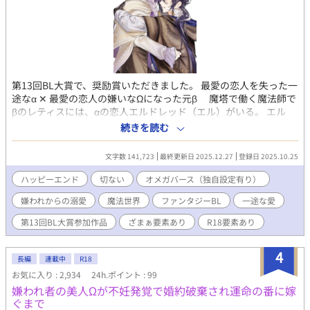
子とオメガが大好物な物件。誰にでも人当たりが良いのだが、実
は好みが超絶うるっさい。何かとおもしれー男が好き。 ※ オメガ
バース独自設定ややアリ
第13回BL大賞で、奨励賞いただきました。 最愛の恋人を失った一
途なα‪ ✕‬‪‪ 最愛の恋人の嫌いなΩになった元β 魔塔で働く魔法師で
βのレティスには、αの恋人エルドレッド（エル）がいる。 エル
は、Ω嫌いとして有名なαの王宮魔法師。二人の関係は秘密だっ
続きを読む
た。 王家主催の夜会で、ヒートテロによりαの王女が魔力暴走を
起こし攻撃魔法を放った。 レティスは、悪評高いΩの令息ラシェ
文字数 141,723
最終更新日 2025.12.27
登録日 2025.10.25
ルをかばって命を落とす。 魔力暴走に巻き込まれ、眠りについた
ままのラシェルの意識下で、レティスは存在していた。 レティス
ハッピーエンド
切ない
オメガバース（独自設定有り）
が愛する人の所へ戻れるようにと、ラシェルは体の入れ替わる禁
嫌われからの溺愛
魔法世界
ファンタジーBL
一途な愛
忌の魔法を行使し『嫌われててごめん』 そう言って消えてしま
う。 一年後。 ラシェルの姿で、レティスは目を覚ました。 その姿
第13回BL大賞参加作品
ざまぁ要素あり
R18要素あり
のまま、エルドレッドと再会するが……。 ＊＊＊ オメガバース独
自設定あります。 扉絵は、センサン様よりいただいた大切なFAで
4
す。AI学習禁止です。
長編
連載中
R18
お気に入り : 2,934
24h.ポイント : 99
嫌われ者の美人Ωが不妊発覚で婚約破棄され運命の番に嫁
ぐまで