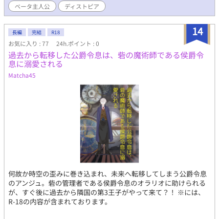
ベータ主人公
ディストピア
14
長編
完結
R18
お気に入り : 77
24h.ポイント : 0
過去から転移した公爵令息は、砦の魔術師である侯爵令
息に溺愛される
Matcha45
何故か時空の歪みに巻き込まれ、未来へ転移してしまう公爵令息
のアンジュ。砦の管理者である侯爵令息のオラリオに助けられる
が、すぐ後に過去から隣国の第3王子がやって来て？！ ※には、
R-18の内容が含まれております。