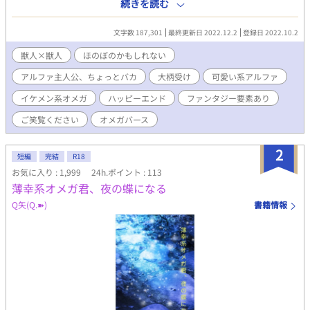
は獣人DKカップルのゆるラブオメガバースです。大学生になる終
続きを読む
盤まで本格的なえちちシーンは出てきません。 ＊吉田 嵐太 （‪α‬）
私立 岩清水男子高等学校1年 Sクラス 獣種 レッサーパンダ
文字数 187,301
最終更新日 2022.12.2
登録日 2022.10.2
160/50→？？ ★さりげなく自己評価が高い傾向あり。 ＊壱与 瑞
希 （ハイスペチートΩ） 私立 岩清水男子高等学校1年 Cクラス 獣
獣人×獣人
ほのぼのかもしれない
種 グリズリー（ハイイログマ） 189/72 →192/74 ★嵐太に盲目、
アルファ主人公、ちょっとバカ
大柄受け
可愛い系アルファ
育てたい俺のアルファ。 ★前提 ＊純人類と動物の特性を持つ人類
が混雑する世界。 ＊そのうえでオメガバースという‪α‬、 β、Ωとい
イケメン系オメガ
ハッピーエンド
ファンタジー要素あり
う性別に別れています。 ※オメガバース独自設定含みます。 ※ス
ローでゆっくり成長していくレッサー吉田とグリ壱与の恋を、基
ご笑覧ください
オメガバース
本ゆるく、時にはヤキモキしながら見守ってくだされば幸いで
す。 ※11/30、本編完結。 多くの皆様にご覧いただき感謝に堪え
2
短編
完結
R18
ません。最後まで楽しく書けましたのは皆様のお陰です。 嵐太と
瑞希を愛して下さって本当にありがとうございました。 近々、卒
お気に入り : 1,999
24h.ポイント : 113
業後の2人の生活を描いた短いお話を書きたいと思っております。
薄幸系オメガ君、夜の蝶になる
本当にありがとうございました(*^^*)
Q矢(Q.➽)
書籍情報