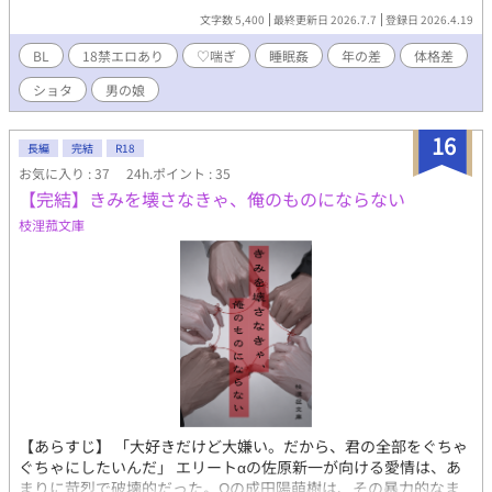
文字数 5,400
最終更新日 2026.7.7
登録日 2026.4.19
BL
18禁エロあり
♡喘ぎ
睡眠姦
年の差
体格差
ショタ
男の娘
16
長編
完結
R18
お気に入り : 37
24h.ポイント : 35
【完結】きみを壊さなきゃ、俺のものにならない
枝浬菰文庫
【あらすじ】 「大好きだけど大嫌い。だから、君の全部をぐちゃ
ぐちゃにしたいんだ」 エリートαの佐原新一が向ける愛情は、あ
まりに苛烈で破壊的だった。Ωの成田陽萌樹は、その暴力的なま