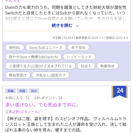
牛丸 ちよ
描写が多々あります故、20歳未満の方は、自己責任に於いて判断
Domの力も実力のうち。同期を蹴落としてきた財前大慈が潜在性
をお願い致します。 当方では、如何なる不利益を被られましても
Switchだと自覚したときにはSubから戻れなくなっていた。いつ
責任が取れませんので、予めご理解下さいませ。 タイトル横に＊
かは戻ると信じてDom自認のまま働いていたが、手のひらを返し
印がある頁は性的、暴力的描写を含みますので、お気を付け下さ
た周囲の態度に打ちのめされ街中でパニック発作を起こしてしま
続きを読む
い。 此方の作品は、作者の妄想によるフィクションであり、実際
う。 目を覚ますと杜上千裕に膝枕されており、彼の診療所に運ば
のものとは一切の関係も御座いません。 また、作者は専門家では
れたことを知る。 「Careを拒絶し続けては心を壊す。僕を利用す
文字数 135,054
最終更新日 2025.7.5
登録日 2025.4.4
ありませんので、間違った解釈等あるかと思います。 異常な性癖
ると思えばいい──」 精神科医でありDomである千裕の性行為は
をテーマにしたお話の一つとなり、この作品では他者に苦痛を与
仕事上の対応だと解釈し、受け入れる。 千裕との行為は甘く、大
現代BL
Dom/Subユニバース
年下攻め
えることで性的快感を得る異常な男を軸に展開しております。 何
慈はSubの性感を恥じながら溺れていく。 周りからは性格が丸く
でもありな異常性の強いお話になります。 愛なし恋愛要素も皆
穏やかDom×俺様Sub(Switch)
ハッピーエンド
なったと評価され、新しい生き方に適応できたかのように思え
無、ただ只管に狂った男が欲望の赴くままに好き勝手やらかすヴ
た。 しかし大慈自身は自分が自分ではなくなっていくような不安
※冒頭で主人公(受)がざまぁされている
社会人
執着攻め
ァイオレンスな内容です。 苦手な方は読まれないことをオススメ
を抱えていた。なにより、日々強くなる千裕への想いが「Subだ
致します。 以上のことご理解頂けたらと思います。
から」だと思うと恐ろしくてたまらない。 そんな中で、なんの前
無自覚受け
浮気なし/固定カプ
触れもなくDomに転換していた。 千裕に会うとSubに戻ってしま
うかもしれないと不安を隠せない大慈。それを見透かした千裕は
24
長編
完結
R18
穏やかに身を引く。 Domとしての日常に戻り、Subだった過去
を、千裕を忘れようとするが……再びSubになってしまう。
お気に入り : 31
24h.ポイント : 28
添い遂げない。でも死ぬまで共に。
江多之折(エタノール)
【神子は二度、姿を現す】のスピンオフ作品。 ヴィルヘルム×ラ
ンスロット 王族として生まれた二人が運命を受け入れ、決して結
ばれる事のない絆を育み、壊すまでの話。