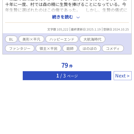
十年に一度、村では森の精に生贄を捧げることになっている。今
年生贄に選ばれたのはこの俺であった。 しかし、生贄の儀式に
反対している領主様が俺を救い出してくれた。 俺は美しくてや
続きを読む
さしい領主様にすっかり心を奪われてしまう。 ――領主様のお
役に立ちたい。 そんな願いをもつようになった俺のもとに、森
文字数 105,222
最終更新日 2025.1.19
登録日 2024.10.25
の精・エラーブルが現れる。 曰く、俺はすでに生贄として森の
眷属になっているのだという。 そして彼は俺に契約をもちかけ
BL
美形×平凡
ハッピーエンド
大航海時代
る。 「領主の役に立ちたいか？ 私と契約するなら力を与えてや
ファンタジー
領主×平民
庭師
ほのぼの
コメディ
ってもいい」 俺はすぐに頷いたのだが、契約で得たのは、木と
会話する力だった！？ さらに、その契約の対価としてエラーブ
ルのために働くことを命じられる。 「な、なにをすればいい
79
件
の……？」 「私はあの領主が森を破壊する未来を見た。森を救う
ために領主の傍に行き、奴の目的を探るのだ！」 「ええええ
1
/ 3
Next
ページ
え！？」 領主×平民のじれじれコメディラブストーリー！
―――――――――――――――――――