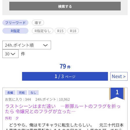
フリーワード
壊す
R指定
R指定なし
R15
R18
件
79
件
1
/ 3
Next
ページ
1
長編
完結
なし
お気に入り : 344
24h.ポイント : 10,962
ラストシーンはまだ遠い ―断罪ルートのフラグを折っ
たら 令嬢兄とのフラグが立った―
外町 夕
どうやら、俺はモブキャラに転生したらしい。 元三十代日本