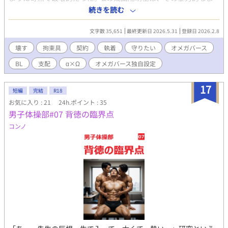
での熱に抗えず、身も心も擦り切れていく。惹かれている自覚が
続きを読む
あるからこそ、陽萌樹はそんな自分を許せず、心を閉ざさる終え
なかった。 学校では新一の目が光り、マスクをし、誰とも会話で
文字数 35,651
最終更新日 2026.5.31
登録日 2026.2.8
きない日々。 そんなある日、転校生αの佐伯宗輔が現れる。陽萌
樹の傷跡を見逃さず、ただ静かに、大切に慈しむ宗輔。初めて知
壊す
拘束具
契約
執着
守りたい
オメガバース
る「守られる体温」に戸惑う陽萌樹と、獲物を奪われまいと暴走
BL
支配
α×Ω
オメガバース独自設定
する新一。狂った独占欲の行き着く先は――。 かなりハードなの
で、お気を付けください。 捨てられΩはどう生きる？ が読めた
方は大丈夫かなと思います！！ ❤更新お知らせ 見守ってくれてあ
17
短編
完結
R18
りがとうございます！完結しました！ 2026/5/31 この話はJ庭60
お気に入り : 21
24h.ポイント : 35
にて頒布します、限定1冊！ 10月まで無料その後有料です。
男子体操部#07 背徳の臨界点
2026/2/8より 週1更新か、週2更新かかな。 2/14より ある程度書
けたので毎日21時UPします✨ 2/19より 他の作品を書くことにな
コンノ
ったのですみません週3にします🙇‍♀️ 3/15より J庭59が22日控えバ
タバタと慌ただしくなっているので申し訳ないですが週1更新とさ
せてください🙇‍♀️ 落ち着いたら週3に戻します。 4/1より 申し訳な
いです、文フリ東京の準備、烏の惑星が終わったら更新します😭
5月中に終わらせる予定です。