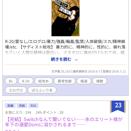
R-20/愛なし/エログロ/暴力/強姦/輪姦/監禁/人体破損/スカ/精神崩
壊/etc. 【サディスト総攻】 暴力的に、精神的に、性的に、崩れ落
ちていく人間の精神は面白い。 ズタボロに痛め付けられて尚、縋
るように、許しを乞うてくるのだ。 まさに苦痛を与えている悪魔
続きを読む
に向かって懇願する様は、滑稽としか言いようがない。 「殺して
くれ」「助けてくれ」と漏れる悲鳴は、心を酷く揺さぶった。 極
文字数 20,155
最終更新日 2019.6.7
登録日 2018.7.11
道組長の跡取りとしての人生を送る倉本 純（クラモト ジュン）
は、頭のネジが何本も外れたサディストだった。 そんな倉本に痛
BL
R-20
総攻め
異常性癖
極道
複数
め付けられて精神崩壊する哀れな人間共のお話。 基本総攻、時折
エログロ
ぱらふぃりあ
受けることもあるかもしれない。 （このお話で出てくる異常性
癖） 【サディズム（加虐性愛）】 性的虐待や性的暴力を与える性
的嗜好。 【アポテムノフィリア（身体欠損性愛）】 手や足などの
23
長編
完結
R18
四肢を欠損（破壊）しようとする行為への性的嗜好。広義には
お気に入り : 194
24h.ポイント : 28
「アクロトモフィリア（四肢欠損性愛）」に含まれる。 【バイス
【完結】Switchなんて聞いてない──氷のエリート様が
トフィリア（強姦性愛）】 強姦（レイプ）や暴力行為への性的嗜
年下の溺愛Domに溶かされるまで──
好。レプトフィリアとも言う。 ＊不定期更新。 異常な性的描写、
暴力表現、人体破損表現等、未成年者の方が読むに相応しくない