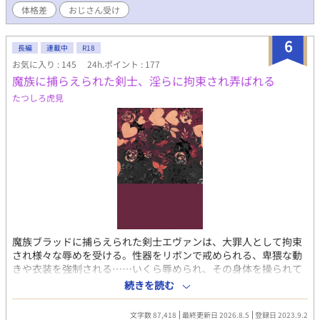
ぜひ『お気に入り』で生存確認を
体格差
おじさん受け
6
長編
連載中
R18
お気に入り : 145
24h.ポイント : 177
魔族に捕らえられた剣士、淫らに拘束され弄ばれる
たつしろ虎見
魔族ブラッドに捕らえられた剣士エヴァンは、大罪人として拘束
され様々な辱めを受ける。性器をリボンで戒められる、卑猥な動
きや衣装を強制される……いくら辱められ、その身体を操られて
も、心を壊す事すら許されないまま魔法で快楽を押し付けられる
続きを読む
エヴァン。更にブラッドにはある思惑があり……。 表紙：湯弐さ
ん（https://www.pixiv.net/users/3989101）
文字数 87,418
最終更新日 2026.8.5
登録日 2023.9.2