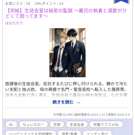
お気に入り : 34
24h.ポイント : 14
り貴族だ。自分が贄になれば少なくともあのくそみたいな結末を
【完結】生徒会室は秘密の監獄 ～義兄の執着と溺愛がひ
回避できるのではないか。シャルルは半ばやけくそで豊穣龍の贄
どくて困ってます～
になることにした。 これはやけくそで豊穣龍の贄になったら何
故かどうにかなってしまったシャルルの運命回避録。 冗談通じ
はなたろう
ない系冷静美形神龍×飄々としている系美男子元公爵令息のシリ
アスをぶち壊すドタバタBL。
放課後の生徒会室。反抗するたびに押し付けられる、静かで冷た
い支配と独占欲。 母の再婚で名門・聖音高校へ転入した篠原零。
派手な金髪で浮く零を、生徒会長で義兄の神大寺弦は、なぜか零
に執着しその身体を悪戯に求める。 さらに、神大寺家には、もう
続きを読む
一人の兄がいた。 穏やかな笑みで他人を壊すことを愉しむ長男・
律。 弦が執着する零へ、律までもが異常な興味を示し始め――。
文字数 26,494
最終更新日 2026.5.31
登録日 2026.5.8
「零くん、ぼくとも遊ぼうよ」 神大寺兄弟に絡め取られ、零は少
しずつ逃げ場を失っていく。 逃げたいのに、 弦の腕の中だけが苦
BL
ちょいエロ♡
恋愛
生徒会長
学園ラブコメBL
しいほど安心できた。 執着系生徒会長義兄×ツンデレ義弟。 閉ざ
ハッピーエンド＆完結確約
溺愛/執着
ツンデレ受け