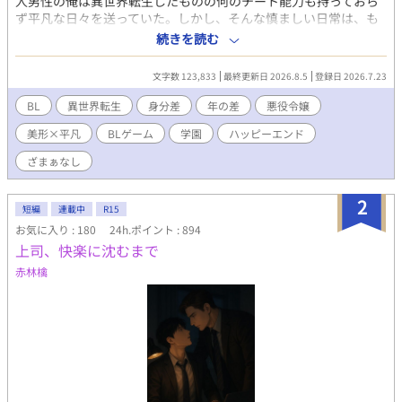
人男性の俺は異世界転生したものの何のチート能力も持っておら
ず平凡な日々を送っていた。しかし、そんな慎ましい日常は、も
うひとりの転生者との出会いによって崩壊する。 曰く、ここは
続きを読む
ゲームの世界で彼女は不幸にも悪役令嬢であるベアトリクスに転
生してしまったとのことだ。このままだと断罪されると泣きつか
文字数 123,833
最終更新日 2026.8.5
登録日 2026.7.23
れてしまい、手助けすることになった俺は断罪ルートのフラグを
折るための作戦を考える。作戦遂行のために悪役令嬢の兄アルベ
BL
異世界転生
身分差
年の差
悪役令嬢
ルトに協力を仰いだが、説得のために俺が口にした言葉は本来だ
美形×平凡
BLゲーム
学園
ハッピーエンド
ったら主人公が言うはずのものだった。 「もしかして、今ので兄
上のルートに入っちゃったんじゃ……」 そんなベアトリクスの
ざまぁなし
推測を否定したかったが、アルベルトは着々と距離を詰めてく
る。セーブのできないこの世界で彼のアプローチをかわしなが
2
ら、バッドエンドは回避できるのか？運命の日までは一年を切っ
短編
連載中
R15
ている。 ※小説家になろう・カクヨムへも掲載 毎日7:00・
お気に入り : 180
24h.ポイント : 894
19:00の二回更新
上司、快楽に沈むまで
赤林檎