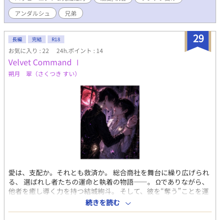
された生徒会室から始まる、甘く歪な学園共依存BL。
アンダルシュ
兄弟
29
長編
完結
R18
お気に入り : 22
24h.ポイント : 14
Velvet Command Ⅰ
朔月 翠（さくつき すい）
愛は、支配か。それとも救済か。 総合商社を舞台に繰り広げられ
る、 選ばれし者たちの運命と執着の物語――。 Ωでありながら、
他者を癒し導く力を持つ結城絢斗。 そして、彼を“奪う”ことを運
命づけられた男、久世遼。 すべてが決まるはずだった結婚式の
続きを読む
日。 白と祝福に満ちたその場所は、 一人の男の手によって、静か
に崩壊する。 「――あんたを、誰にも渡さねぇ」 絡み合うフェロ