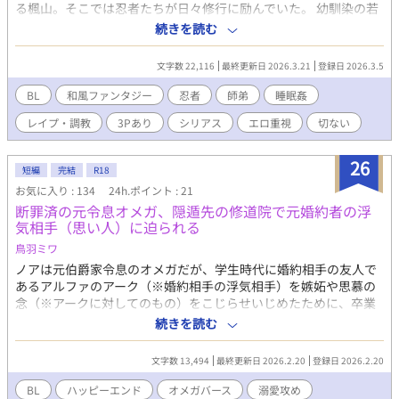
る楓山。そこでは忍者たちが日々修行に励んでいた。 幼馴染の若
忍である景と凪。そして彼らの師範草之助。 里随一の才覚を持ち
続きを読む
ながらも強さの裏に清廉潔白さを秘める景は、成人になってもた
だ一つ、色を使い相手を惑わせる忍びの技術「房中術」の習得を
文字数 22,116
最終更新日 2026.3.21
登録日 2026.3.5
拒んできた。そんな彼に密かな想いを寄せつつも純粋に慕う凪。
そして2人を幼少の頃から厳しくも温かく指導する師匠草之助。そ
BL
和風ファンタジー
忍者
師弟
睡眠姦
んな穏やかな日々が続くはずだった。 ある日の里長会議により、
レイプ・調教
3Pあり
シリアス
エロ重視
切ない
非情なる忍務が草之助に下る。 それは若忍景に師匠草之助が半月
かけて秘術とされる同性間房中術を仕込んだ上で、最終成果を里
の重鎮らの面前で実技試験するというものだった。 師弟の苦悩と
26
短編
完結
R18
情欲にまみれた訓練が開始される。その中で、景は幼馴染凪への
お気に入り : 134
24h.ポイント : 21
想いと共に、父同然に慕ってきたはずの師匠草之助に芽生える禁
断罪済の元令息オメガ、隠遁先の修道院で元婚約者の浮
断の感情に揺れ動き…。
気相手（思い人）に迫られる
鳥羽ミワ
ノアは元伯爵家令息のオメガだが、学生時代に婚約相手の友人で
あるアルファのアーク（※婚約相手の浮気相手）を嫉妬や思慕の
念（※アークに対してのもの）をこじらせいじめたために、卒業
式で断罪され修道院へと送られた。その後深く反省し、日々修行
続きを読む
へ励むように。そんな平穏な日常は、アークの突然の訪問によっ
て破られる。ノアの気持ちに気づいているアークはノアが罪を懺
文字数 13,494
最終更新日 2026.2.20
登録日 2026.2.20
悔し、謝罪するたびにキスをする。やがて行為はエスカレートし
ていき、気づけば挿入直前になっていた。 欲求不満の若い身体
BL
ハッピーエンド
オメガバース
溺愛攻め