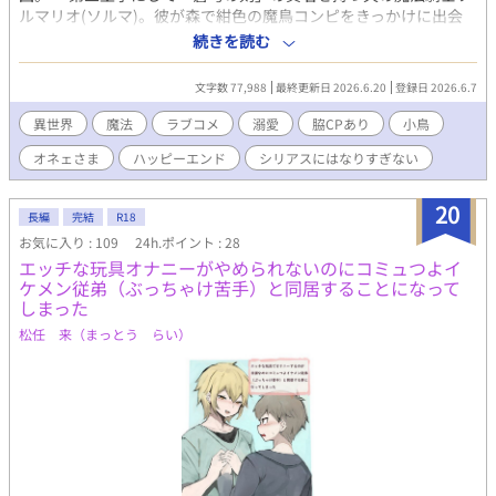
ルマリオ(ソルマ)。彼が森で紺色の魔鳥コンピをきっかけに出会
ったのは、美しき暗黒舞踏魔導士「黒姫様」ピエリス(エリス)だ
続きを読む
った。 男でありながら暗殺者の里で「姫」として育てられたエリ
スは、手指を駆使したキレのある暗黒舞踏で相手の精神を壊す最
文字数 77,988
最終更新日 2026.6.20
登録日 2026.6.7
凶のツンデレ。 そんなエリスに一目惚れしたソルマの猛アタック
により、二人(と一羽)は、なし崩し的に行動を共にすることに。
異世界
魔法
ラブコメ
溺愛
脇CPあり
小鳥
襲い来る刺客を相手にド派手な魔法で次々と無双していく二人。
オネェさま
ハッピーエンド
シリアスにはなりすぎない
戦闘の後は、暗殺者の里からエリスを救い出した伝説のオネェさ
ま、デイジーが営む酒場『孔雀の扇(ピーコックエヴァンタイ
ユ)』で、美味しい料理と黒月（瓶ビール）を浴びるように飲み干
20
長編
完結
R18
す、賑やかでハッピーな日々。 だが、エリスの喉元には今も呪
お気に入り : 109
24h.ポイント : 28
いのチョーカーが嵌められている。「従属」の呪縛は解いたはず
エッチな玩具オナニーがやめられないのにコミュつよイ
なのに、なぜか外れない謎の首輪……そこには、まだ本人も気づ
ケメン従弟（ぶっちゃけ苦手）と同居することになって
いていない「精通抑制」と、王家を憎む女公爵マハリヤの不穏な
しまった
気配が漂っていた。 陽キャで天真爛漫青ハッピーな天の魔法騎
士(蒼穹の剣)×クールビューティだけど可憐でかわいいツンデレ
松任 来（まっとう らい）
暗黒舞踏魔導士(黒姫様) ドS眼鏡執事×天才第四王子CPもあり。 ⭐︎
お久しぶりすぎでリハビリがてらに、ゆっくり書いています。 ⭐︎
それでも色々ゆるゆる設定です。矛盾があればごめんなさい。 ⭐︎
視点が数話ごとに変わるので話のタイトルに名前を入れていま
す。 ⭐︎R18には＊を付けます。最後の方のみ少なめ予定です。
⭐︎70000〜80000字くらいの予定です。