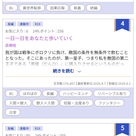
いう名の、容赦なき報いが下る。 これは、傲慢な国が崩壊するま
た榊は、もう戻れない。 快楽に溺れるその瞬間まで、彼を待つの
での、無慈悲な記録。 ----------------------------------------- 『嘘つき
は破滅か、それとも救いか。 ――これは、ひとりの上司が“愛”と
BL
異世界転移
因果応報
執着
続編
王と影の騎士』から引き続き読んでくださる皆様へ この物語は、
いう名の支配に沈んでいく物語。
セシルを虐げた者たちが、ただただ因果応報の末路を辿るだけの
4
物語です。 本編に救いはありません。 セシルたちのその後が気に
長編
連載中
R18
なるという方は、本編は飛ばして、最終話の後に掲載する「閑
お気に入り : 6
24h.ポイント : 256
話」のみをお読みいただくことをお勧めいたします。 本作は『嘘
一日一日をあなたと歩いていく
つき王と影の騎士』の続編となりますが、前作をお読みでない方
高槻桂
でも一つの物語としてお楽しみいただけます。
我が国は戦争にボロクソに負け、敵国の条件を無条件で飲むこと
となった。そこにあったのが、第一皇子、つまり私を敵国の第二
王子である「男姫（だんひ）」に婿入りさせるというものだっ
た。 そして婚儀で初めて見た「男姫」はめたくそ逞しくて背が高
続きを読む
くて声も低くて強そうで。なんだ姫って。姫がゲシュタルト崩壊
するわ！ しかも話してみるとなんだか優しそうで照れ屋でかっこ
文字数 176,467
最終更新日 2026.8.7
登録日 2026.6.1
よくて可愛くもあって……ええいもう好きにしてくれ！ え？私が
可愛い？え？え？満更でもないな私？どうした？ いつの間にか、
BL
ほのぼの
長編
ハッピーエンド
リバーシブル有り
こんなにも好きになってたんだなぁ。 いつもどおりの獣人ネタで
人間×獣人
獣人×人間
妊娠・出産あり
ファンタジー
す。妊娠出産アリ。 今回は皇子×獣人×皇子です。リバですが子
作りの時だけ皇子×獣人なだけで基本的には獣人×皇子要素が強
日常
いです。子作りが絡まないエロの時はまず獣人×皇子です。 一日
一話上げていく予定です。エロ要素は時々ある程度です。 日付の
5
後に「夜の出来事」とか「朝の出来事」とかある回はエロがある
長編
連載中
R18
回です。
お気に入り : 95
24h.ポイント : 205