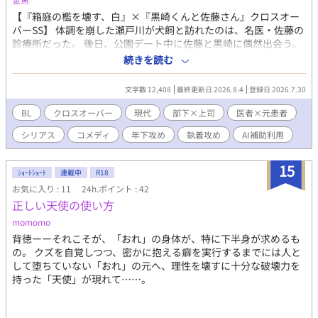
【『箱庭の檻を壊す、白』×『黒崎くんと佐藤さん』クロスオー
バーSS】 体調を崩した瀬戸川が犬飼と訪れたのは、名医・佐藤の
診療所だった。 後日、公園デート中に佐藤と黒崎に偶然出会う。
さらに数ヶ月後、執着と嫉妬が火花を散らす――クロスオーバー
続きを読む
SS。 【カップリング】 ・犬飼 真白 × 瀬戸川 直樹 ・佐藤さん ×
黒崎くん 【注意点】 ※両作品のネタバレ・設定を含みます。 ※ク
文字数 12,408
最終更新日 2026.8.4
登録日 2026.7.30
ロスオーバーSSです。 ※本編はR18のBLです。
BL
クロスオーバー
現代
部下×上司
医者×元患者
シリアス
コメディ
年下攻め
執着攻め
AI補助利用
15
ｼｮｰﾄｼｮｰﾄ
連載中
R18
お気に入り : 11
24h.ポイント : 42
正しい天使の使い方
momomo
背徳ーーそれこそが、「おれ」の身体が、特に下半身が求めるも
の。 クズを自覚しつつ、密かに抱える癖を実行するまでには人と
して堕ちていない「おれ」の元へ、理性を壊すに十分な破壊力を
持った「天使」が現れて……。