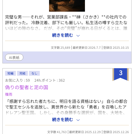
完璧な男――それが、営業部課長・**榊（さかき）**の社内での
評判だった。 冷静沈着、部下にも厳しい。私生活の噂すら立たな
いほどの隙のなさ。 だが、その“完璧”が崩れる日がくるとは、誰
も想像していなかった。 入社三年目の篠原は、榊の直属の部下。
続きを読む
真面目だが強気で、どこか挑発的な笑みを浮かべる青年。 ある
夜、取引先とのトラブル対応で二人だけが残ったオフィスで、 篠
文字数 25,689
最終更新日 2026.7.7
登録日 2025.10.15
原は上司に向かって、いつもの穏やかな口調を崩した。「……そ
んな顔、部下には見せないんですね」 疲労で僅かに緩んだ榊の表
AI表紙
情。 その弱さを見逃さず、篠原はデスク越しに距離を詰める。
「強がらなくていいですよ。俺の前では、もう」 指先が榊のネク
3
タイを掴む。 引き寄せられた瞬間、榊の理性は音を立てて崩れ
短編
完結
なし
た。 拒むことも、許すこともできないまま、 彼は“部下”の手によ
お気に入り : 59
24h.ポイント : 362
って、ひとつずつ乱されていく。 言葉で支配され、触れられるた
偽りの聖者と泥の国
びに、自分の知らなかった感情と快楽を知る。それは、上司とし
篠雨
ての誇りを壊すほどに甘く、逃れられないほどに深い。 だが、篠
「感謝すら忘れた者たちに、明日を語る資格はない」 自らの都合
原の視線の奥に宿るのは、ただの欲望ではなかった。 そこには、
で聖王セシルを追放し、異世界から新たな「勇者」を召喚したア
ずっと榊だけを見つめ続けてきた、静かな執着がある。 「俺、前
ドレアン聖王国。 しかし、その身勝手な選択が、国を、大地を、
から思ってたんです。 あなたが誰かに“支配される”ところ、き
そして人々の心を根底から腐らせていく。 壊れゆく少年勇者と、
っと綺麗だろうなって」 支配する側だったはずの男が、 支配され
続きを読む
彼を歪に愛した騎士。 二人の執着が交わったとき、聖王国は二度
ることで初めて“生きている”と感じてしまう――。 上司と部下、
と再生不能な終焉へと突き進む。 裏切り者たちには、因果応報と
立場も理性も、すべてが絡み合うオフィスの夜。 秘密の扉を開け
文字数 41,763
最終更新日 2025.12.29
登録日 2025.12.26