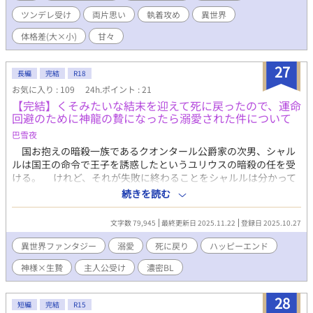
が、思い人とのセックスを前に止まれるはずもなく……。ぐずぐ
ツンデレ受け
両片思い
執着攻め
異世界
ずにとろけて誘惑するノアに、アークの本音が決壊する。 五年越
しに実る両片思い！ 卑劣で卑怯な愛情表現の果てに、若い二人
体格差(大×小)
甘々
は「責任」を取る！ ※男性妊娠・出産を想起させる表現がありま
す ※ムーンライトノベルズ、アルファポリス、pixivへ掲載してい
27
ます
長編
完結
R18
お気に入り : 109
24h.ポイント : 21
【完結】くそみたいな結末を迎えて死に戻ったので、運命
回避のために神龍の贄になったら溺愛された件について
巴雪夜
国お抱えの暗殺一族であるクオンタール公爵家の次男、シャル
ルは国王の命令で王子を誘惑したというユリウスの暗殺の任を受
ける。 けれど、それが失敗に終わることをシャルルは分かって
いた。王子から守られているユリウスを暗殺することなど、自分
続きを読む
にできるわけがないと。結果、予想通りに暗殺は失敗し、掟によ
って秘密と共に自害したシャルル最後に願った。こんなくそみた
文字数 79,945
最終更新日 2025.11.22
登録日 2025.10.27
いな結末を見て楽しんでいるだろう神たちに「見物料を払え」
と。 気が付くとシャルルは暗殺の任を受ける前日の夜まで時間
異世界ファンタジー
溺愛
死に戻り
ハッピーエンド
が戻っていた。女神からのたった一言、「見物料は払ったわよ」
神様×生贄
主人公受け
濃密BL
という言葉に自分が死に戻ったのだと気づく。死に戻ったはいい
ものの、このままではあのくそみたいな結末を迎えることになる
とシャルルが回避方法を思案していれば、妹の想い人が神である
28
短編
完結
R15
豊穣龍の贄に選ばれたと知る。 豊穣龍の贄は高貴な純血。つま