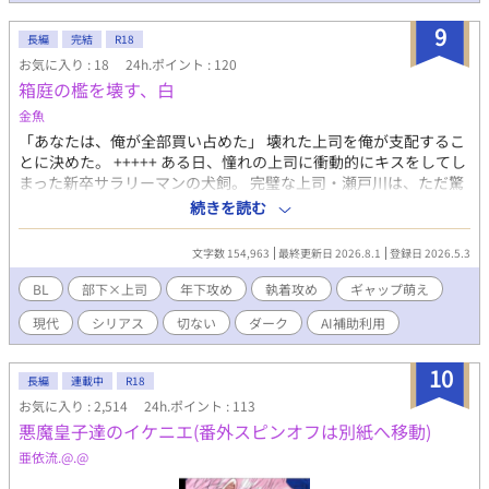
ストに通いつめる生活は、思いがけぬ事態により崩壊する。売掛
金の返済に追われることになったミチルに、カサ・ディアブロ代
9
長編
完結
R18
表取締役のダンから、ある提案が成されるが·····────。 他
お気に入り : 18
24h.ポイント : 120
とは違うミチルを面白おかしく揶揄うＮｏ．3や、妙な関心を寄せ
箱庭の檻を壊す、白
るＮｏ．2、ミチルを乱雑に扱いながらも、拘り嫉妬に狂うハル
キ。金、愛憎、欲望が渦巻く世界で、ミチルと彼らの向かう結末
金魚
とは。 ⚠️注意⚠️ 性的暴力.輪姦.監禁.流血を含みます。 ✧•
​「あなたは、俺が全部買い占めた」 壊れた上司を俺が支配するこ
───────── •✧ 🍸ホストクラブ~借金返済のための奴隷契
とに決めた。 +++++ ある日、憧れの上司に衝動的にキスをしてし
約~🍾は、 悪魔皇子達のイケニエ 番外編です。 物語や設定とは無
まった新卒サラリーマンの犬飼。 完璧な上司・瀬戸川は、ただ驚
関係です。 悪魔皇子達のイケニエ 本編を読んでいない方でも 本編
いているだけに見えた。 ──けれど。 その完璧な上司には、光の
続きを読む
とは別作品として全く問題なくお楽しみいただけます。
中では決して見せない「裏の顔」があった。 ​【わんこ系部下の下
剋上攻め（23歳）× 幸薄美人な上司受け（30歳）】【ドS×ド
文字数 154,963
最終更新日 2026.8.1
登録日 2026.5.3
M】【光×闇】 「共依存」「歪な主従関係」「昼夜逆転のギャッ
プ」がお好きな方、どうぞ。 （※無断転載禁止です。） （※他サ
BL
部下×上司
年下攻め
執着攻め
ギャップ萌え
イトにも投稿しています。）
現代
シリアス
切ない
ダーク
AI補助利用
10
長編
連載中
R18
お気に入り : 2,514
24h.ポイント : 113
悪魔皇子達のイケニエ(番外スピンオフは別紙へ移動)
亜依流.@.@