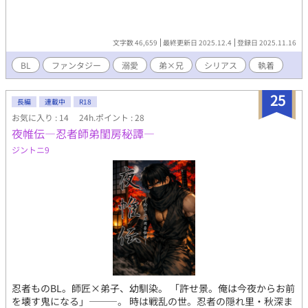
文字数 46,659
最終更新日 2025.12.4
登録日 2025.11.16
BL
ファンタジー
溺愛
弟×兄
シリアス
執着
25
長編
連載中
R18
お気に入り : 14
24h.ポイント : 28
夜帷伝―忍者師弟閨房秘譚―
ジントニ9
忍者ものBL。師匠×弟子、幼馴染。 「許せ景。俺は今夜からお前
を壊す鬼になる」―――。 時は戦乱の世。忍者の隠れ里・秋深ま