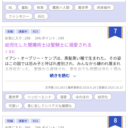
BL
羞恥
拘束
魔族×人間
異世界
肉体操作
ファンタジー
石化
7
長編
連載中
R15
お気に入り : 296
24h.ポイント : 149
幼児化した闇魔術士は聖騎士に溺愛される
くるむ
イアン・オーブリー・ケンプは、黒髪黒い瞳で生まれた。 その姿
はこの国では忌み子と呼ばれ差別され、みんなから嫌われ蔑まれ
る存在だった。 家族から虐待され、家を出ても世間は冷たく恨み
ばかりが募って行き、イアンは膨大な闇魔術を発動し街を破壊す
続きを読む
る一歩手前までになった。そこに聖騎士の団長ウィルフレッド・
バリー・アトキンが駆けつけイアンの魔力を抑え幼児化し、保護
文字数 101,603
最終更新日 2026.6.26
登録日 2025.10.17
対象とし、家に連れ帰る。 膨大な魔力をもち黒髪、黒い瞳に生ま
れ蔑まれてきたイアンが幼児化し、聖騎士の団長に溺愛され、幸
異世界
ハッピーエンド
溺愛
ほのぼの
幼児化
せになるまでの物語。 作中に出てきますが、イアンは身バレ防止
可愛い
意に反してシリアスな展開も
のためルアンと名乗っています。 R15は保険です
8
短編
連載中
R18
お気に入り : 366
24h.ポイント : 134