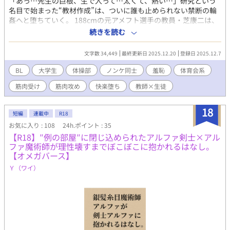
「あっ…先生の巨根、生で入って…太くて、熱い…」研究という
名目で始まった“教材作成”は、ついに誰も止められない禁断の輪
姦へと堕ちていく。 188cmの元アメフト選手の教員・芝康二は、
自分のアナルを学生の生巨根に抉られながら、喉でもう一本の凶
続きを読む
器を咥えさせられる。ノンケの理性が崩壊する瞬間を目の当たり
にした水泳部エース誉田航也は、自分も同じ穴に落ちていく。そ
文字数 34,449
最終更新日 2025.12.20
登録日 2025.12.7
して、童顔の体操部員・高瀬恒征は、すべてを録画しながら、
20cmの巨根で二人をさらに深い欲望の底へと誘う。汗と精液で汚
BL
大学生
体操部
ノンケ同士
羞恥
体育会系
れた研究室。カメラの赤いランプが光るたび、理性は溶け、羞恥
筋肉受け
筋肉攻め
快楽堕ち
教師×生徒
は快感に変わる。 「奥抉られるの、ヤバいですよ」――高瀬の発
したその言葉が、取り返しのつかない連鎖の始まりだった。生挿
入、生中出し、被虐と支配が交錯する極限の3P。 一度味わったら
18
短編
連載中
R18
二度と戻れない、若いオスたちの底抜けの性欲が暴走する。 （過
お気に入り : 108
24h.ポイント : 35
激な描写を含むため、18歳以上の読者に限定） 【「男子体操部シ
【R18】″例の部屋″に閉じ込められたアルファ剣士×アル
リーズ」の第7作です。これまでの6作を先に読んでいただける
ファ魔術師が理性壊すまでぼこぼこに抱かれるはなし。
と、なお一層お楽しみいただけます！】
【オメガバース】
Ｙ（ワイ）