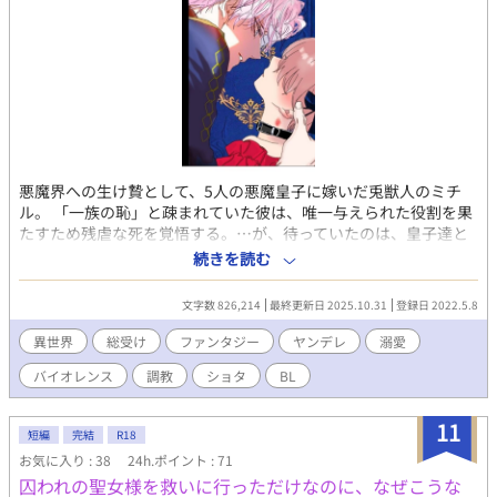
悪魔界への生け贄として、5人の悪魔皇子に嫁いだ兎獣人のミチ
ル。 「一族の恥」と疎まれていた彼は、唯一与えられた役割を果
たすため残虐な死を覚悟する。…が、待っていたのは、皇子達と
の想像を絶する夫婦生活だった。 ※ヤンデレ、暴力的な性描写、
続きを読む
流血シーン、近親相姦を含みます。 ⬇以下(2025/10/31 08:10:30)
は、別紙 『ホストクラブ~借金返済のための奴隷契約~』 へ移行し
文字数 826,214
最終更新日 2025.10.31
登録日 2022.5.8
ました⬇ ☆番外編、ホストクラブを掲載中です☆ ※本編のストー
リーやせっていとは無関係です。悪魔皇子のイケニエを読んでい
異世界
総受け
ファンタジー
ヤンデレ
溺愛
ない方もお楽しみいただけます。 ✧• ────あらすじ────
バイオレンス
調教
ショタ
BL
•✧ あらゆる欲望が渦巻くエンターテインメントの街───新宿歌
舞伎町。 カサ・ディアブロ（Casa Diablo）は、その街最大規模
の売上を叩き出す高級ホストクラブだ。 店が客を選別し、キャス
11
短編
完結
R18
トが相手をするのにふさわしい身なりかを見定める。 そんな、ほ
お気に入り : 38
24h.ポイント : 71
かとは一線を画した舞台の中で、ミチルは今日も担当ホストのハ
囚われの聖女様を救いに行っただけなのに、なぜこうな
ルキを待ちわびていた。 裕福だが複雑な環境の家庭に産まれ、対