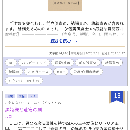
※ご注意※ 兜合わせ、前立腺責め、結腸責め、執着責めが含まれ
ます。 結構えぐめのR18です。 【α優男風剣士×α銀髪糸目関西弁
魔術師】 ————————— （高身長、銀髪、糸目、関西弁、ア
ルファ。俺の特徴って完全に″役満″やん。） 優秀な魔術師として
続きを読む
名高いリョンにはある秘密があった。 それは自分が転生者で、こ
の世界はBLファンタジー世界であること。 第二性がアルファと診
文字数 14,616
最終更新日 2025.7.29
登録日 2025.7.27
断されてから、周囲の人の自分を見る目が変わった。 （いやや、
俺は普通に女と恋愛がしたい！） オメガを避け、フラグを避け、
BL
ハッピーエンド
溺愛/執着
前立腺責め
結腸責め
行き着いた先は同じように第二性に嫌悪感を持っている相棒″ミク
結腸姦
オメガバース
α×α
♡喘ぎ/濁音喘ぎ
トス″。 ダンジョン研究家として、長年支え合ってきたはずだっ
た。 それなのに——、 「ねぇ、これ。“SEXしないと出られない
Y（ワイ）のBLもの
部屋”って書いてるよ」 「見るな見るなミクトス。見んかったら
それは無いのと同じや」
19
長編
完結
R18
お気に入り : 13
24h.ポイント : 35
黒姫様と蒼穹の剣
ルコ
ここは、異なる魔法属性を持つ四人の王子が住むリトリア王
国。 第三王子にして「蒼穹の剣」の異名を持つ天の魔法騎士ソ