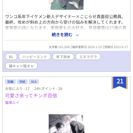
ワンコ系年下イケメン新人デザイナー×こじらせ真面目公務員。
最終、攻めが斜め上の方向から受けの悩みを解決してくれます。
家族愛の話になります。家族愛もの大好き。 早良暖雪は27歳の真
面目な公務員。出会いを求めてゲイ向け出会い系アプリを利用す
続きを読む
るも、身体目当ての男としかマッチングしないことに嫌気がさ
し、うっぷん晴らしに手を出したエネマグラでのオナニーにのめ
文字数 162,006
最終更新日 2024.1.23
登録日 2023.6.17
り込んでいた。 そんな時、幼少時にアメリカに引っ越していった
はずの4歳下の従弟、矢野大海から突然の連絡が。昔は仲が良かっ
BL
ハッピーエンド
年下攻め
エネマグラ
たものの渡米後は疎遠になっていた彼であるが、なんと大学卒業
陽キャ×陰キャ
と同時に日本での就職が決まったという。 「雪ちゃんお願いっ！
6月から俺と一緒に住んでくださいっ！！」 十数年ぶりの日本で
のいきなりの一人暮らしが不安だという彼からのそんな強引な頼
21
短編
完結
R18
みにだいぶ困惑する暖雪。だが”良いお兄ちゃん”であった頃の自
お気に入り : 17
24h.ポイント : 28
分のイメージを壊すことに抵抗を感じ引き受けてしまう。 「……
可愛さ余ってチンポ百倍
てか大海と同居！？エネマグラなんて玩具持ってるの見つかった
らやべーじゃん！」 自分とは正反対の、陽キャで距離感バグり気
猫塚ルイ
味な大海とのスリリングな同居生活が始まる。果たして暖雪の運
命やいかに……。 https://marshmallow-
qa.com/macchatou_nyu?
t=i3ttpW&utm_medium=url_text&utm_source=promotion マシ
ュマロからなら自身の身元を一切明かさずに感想を送っていただ