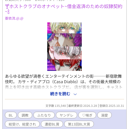
🍸ホストクラブのオナペット~借金返済のための奴隷契約
~🍾
亜依流.@.@
あらゆる欲望が渦巻くエンターテインメントの街───新宿歌舞
伎町。 カサ・ディアブロ（Casa Diablo）は、その街最大規模の
売上を叩き出す高級ホストクラブだ。 店が客を選別し、キャスト
が相手をするのにふさわしい身なりかを見定める。 そんな、ほか
続きを読む
とは一線を画した舞台の中で、ミチルは今日も担当ホストのハル
キを待ちわびていた。 裕福だが複雑な環境の家庭に産まれ、対人
文字数 135,548
最終更新日 2026.3.28
登録日 2025.10.31
恐怖症により人生の大半を孤独に過していたミチル。３年前のあ
る日、ハルキに救われたことをきっかけに彼へ盲目的な熱を孕む
BL
調教
ふたなり
ヤンデレ
♡喘ぎ
溺愛
ようになる。一方、カサ・ディアブロＮｏ．１ホストのハルキは
総受け、総愛され
濃密BL賞
第13回BL大賞
ミチルを都合よく利用し、思い通り弄ぶことを楽しんでいた。 ホ