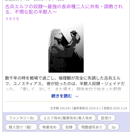
古兵エルフの奴隷～最強の長命種二人に共有・調教され
る、不憫な髭の半獣人～
うろうろ
数千年の時を戦場で過ごし、倫理観が完全に失調した古兵エル
フ、ユノスティアス。 彼が拾ったのは、半獣人奴隷・ジェイドだ
った。 「壊して、治して、また壊す」 興味本位で始まった飼育
は、やがて戦友であるもう一人の古兵エルフのランティスドール
続きを読む
をも巻き込み、歪な共有生活へと変貌していく。 【属性・要素】
・最強エルフ攻め×2 ✕ 髭の半獣人受け ・倫理観ゼロ。調教と執
文字数 240,941
最終更新日 2026.8.1
登録日 2026.3.14
着と歪んだ溺愛 ・※無理やり、軽微のスカトロ、流血、残酷表現
を含みます。 ・別作『最強の狂紳士冒険者は〜』のスターシステ
ファンタジーBL
エルフ攻め/腹黒攻め/美人攻め
髭受け
ム採用ですが、未読でも全く問題ありません。 ※直接的な性描写
獣人受け（猫）
執着攻め
奴隷
残酷描写あり
3p
有る回には＊有り。 ※現在まったり更新中 続きが気になる方は、