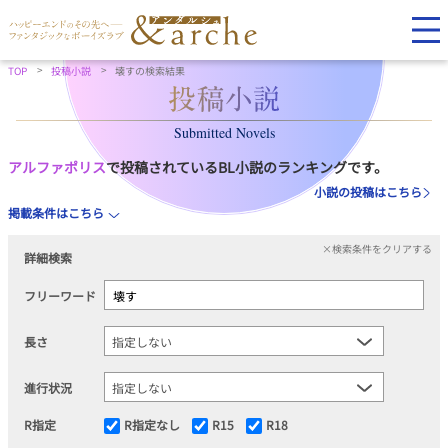
TOP
投稿小説
壊すの検索結果
Submitted Novels
アルファポリス
で投稿されているBL小説のランキングです。
小説の投稿はこちら
掲載条件はこちら
×検索条件をクリアする
詳細検索
フリーワード
長さ
進行状況
R指定
R指定なし
R15
R18