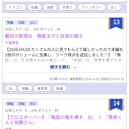
所々違和感を感じるかもしれませんが暖かい心で読んで頂けると
有難いです。 2018.1.23現在。HOTランク10位になりました！有
ドラゴン
短編
溺愛
子育て
ファンタジー
ＢＬ
難うございます！嬉しい限りです！
13
短編
完結
なし
お気に入り : 62
24h.ポイント : 49
戴冠の断頭台 無能王子と狂信の騎士
千葉琴音
【2026/04/28 たくさんの人に見てもらえて嬉しかったので本編を
2倍のボリュームに加筆し、ジーク視点を追加しました！】 「無
能」は、生き残るための盾だった。「忠誠」は、世界を壊すため
の牙だった 第四王子セシルは、血塗られた王宮を生き抜くため
続きを読む
「愚鈍な王子」を演じ続けてきた。彼の正体を知るのは、幼少期
から影のように寄り添う寡黙な従者、ジークだけ。 しかし、第一
文字数 10,541
最終更新日 2026.4.28
登録日 2026.4.12
王子暗殺の濡れ衣を着せられたことで、セシルの計画は崩壊す
る。弁明も許されず、明日には首を刎ねられる絶望の夜。セシル
BL
短編
異世界
執着
はジークに「逃げて自由になれ」と最後の命令を下す。だが、返
ってきたのは拒絶と、ジークの瞳に宿る昏い情熱だった。 忠誠を
14
超えた狂信。愛を超えた独占欲。 血の海に沈む処刑場から、主従
短編
完結
R15
による美しくも凄惨な「逆転の戴冠式」が幕を開ける。
お気に入り : 4
24h.ポイント : 49
【クロスオーバー】『箱庭の檻を壊す、白』 × 『黒崎く
んと佐藤さん』
金魚