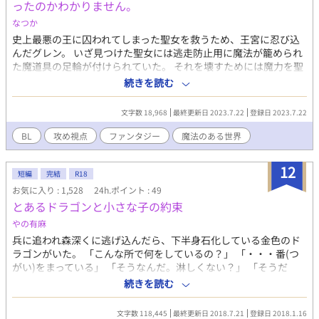
ったのかわかりません。
人恐怖症により人生の大半を孤独に過していたミチル。３年前の
ある日、ハルキに救われたことをきっかけに彼へ盲目的な熱を孕
なつか
むようになる。一方、カサ・ディアブロＮｏ．１ホストのハルキ
史上最悪の王に囚われてしまった聖女を救うため、王宮に忍び込
はミチルを都合よく利用し、思い通り弄ぶことを楽しんでいた。
んだグレン。 いざ見つけた聖女には逃走防止用に魔法が籠められ
ホストに通いつめる生活は、思いがけぬ事態により崩壊する。売
た魔道具の足輪が付けられていた。 それを壊すためには魔力を聖
掛金の返済に追われることになったミチルに、カサ・ディアブロ
女に受け渡してもらう必要があるという。 ではその方法は？ 「僕
続きを読む
代表取締役のダンから、ある提案が成されるが·····────。
を抱けばいい」 そんな感じで型破りな聖女様(♂)に振り回される
他とは違うミチルを面白おかしく揶揄うＮｏ．3や、妙な関心を寄
男の話。
文字数 18,968
最終更新日 2023.7.22
登録日 2023.7.22
せるＮｏ．2、ミチルを乱雑に扱いながらも、拘り嫉妬に狂うハル
キ。金、愛憎、欲望が渦巻く世界で、ミチルと彼らの向かう結末
BL
攻め視点
ファンタジー
魔法のある世界
とは。
12
短編
完結
R18
お気に入り : 1,528
24h.ポイント : 49
とあるドラゴンと小さな子の約束
やの有麻
兵に追われ森深くに逃げ込んだら、下半身石化している金色のド
ラゴンがいた。 「こんな所で何をしているの？」 「・・・番(つ
がい)をまっている」 「そうなんだ。淋しくない？」 「そうだ
な・・・傍にきてくれないか」 この２人の出会いで世界が崩壊す
続きを読む
るという運命が変わる。 短編全１６話＋あらすじです。後半R18
指定です。 完結しました！あとは番外編をどうしようか検討中...
文字数 118,445
最終更新日 2018.7.21
登録日 2018.1.16