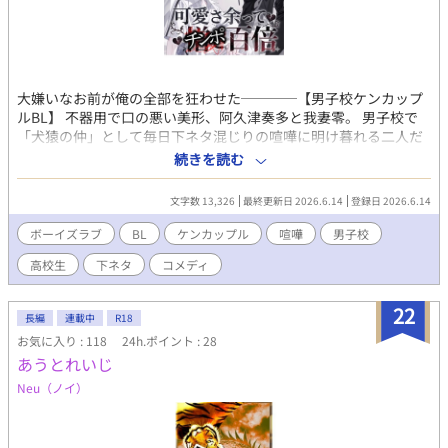
くことができます！ 素敵すぎる表紙絵を、今回もうー玉先生
https://www.pixiv.net/users/30833339 に描いていただきまし
た！本当にどうもありがとうございました！エロもほんわかもホ
ラーもお兄さんもロリショタもうさぎさんも神すぎる絵師様だか
らみんなで推そうな！ ※エネマグラ公式サイト（18歳未満閲覧禁
大嫌いなお前が俺の全部を狂わせた────【男子校ケンカップ
止）→https://enemagra.co.jp/ ※八割方執筆終わってるので大
ルBL】 不器用で口の悪い美形、阿久津奏多と我妻零。 男子校で
きく更新滞るということはないと思います。 ※東京の地理とか分
「犬猿の仲」として毎日下ネタ混じりの喧嘩に明け暮れる二人だ
からない地方民です。多少の瑕疵は見逃してください。 ※税務課
ったが、ある日の事故チューでそれは決壊する。 奏多の「好き」
の具体的な仕事ぶり頑張ってググったりしたけど結局よく分から
続きを読む
は歪な独占欲へと変質し、零もその暴力的な愛に喉を鳴らす。 言
なかったのでかなりふんわりしてます。”税務課職員こんなことし
葉の代わりに突き立てる牙と、抱き潰すことでしか伝えられない
てないが？”みたいなこと教えてくれる方いらしたらコメント欄に
文字数 13,326
最終更新日 2026.6.14
登録日 2026.6.14
情愛。 最悪で最高な二人の、限界突破ケンカップルBL開幕───
てお待ちしてます……。すみません……。
ボーイズラブ
BL
ケンカップル
喧嘩
男子校
高校生
下ネタ
コメディ
22
長編
連載中
R18
お気に入り : 118
24h.ポイント : 28
あうとれいじ
Neu（ノイ）