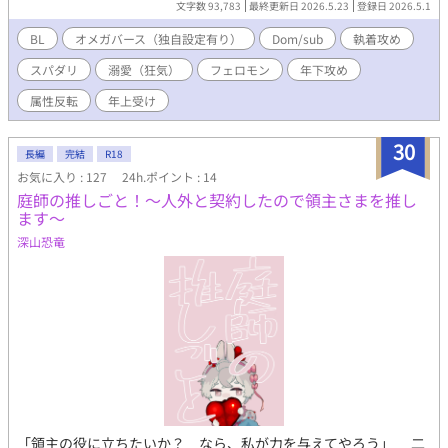
文字数 93,783
最終更新日 2026.5.23
登録日 2026.5.1
モン、刻まれた運命のカード。 太陽と月が交わるとき、世界は歪
み始める。 これは、愛と支配が反転する物語。 そして――“奪わ
BL
オメガバース（独自設定有り）
Dom/sub
執着攻め
れることで完成する運命”の記録。 無断転載禁止
スパダリ
溺愛（狂気）
フェロモン
年下攻め
属性反転
年上受け
30
長編
完結
R18
お気に入り : 127
24h.ポイント : 14
庭師の推しごと！～人外と契約したので領主さまを推し
ます～
深山恐竜
「領主の役に立ちたいか？ なら、私が力を与えてやろう」 二