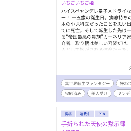
いちごいちご姫
ハイスペヤンデレ皇子×ドライな
ー！ 十五歳の誕生日。癇癪持ち
本の小児科医だったことを思い出
てに死亡。そして転生した先は
る“帝国最悪の貴族”カーネリア
介者。取り柄は美しい容姿だけ
人として嫁がされる運命だった。
り、自室へ引きこもって治癒魔
帝国中を巻き込み、多くの人々の
着を向ける男たちまで現れ始めて
う」 「お前は生涯、兄の隣で過
うなってもいい」 ジゼルを手に
異世界転生ファンタジー
嫌わ
症。前世の医学知識と治癒魔法
完結済み
美人受け
ヤンデ
いく。 【第二部】 帝国の常識
決まったジゼル。カーネリア家
はずだった。 「忙しい！ とに
改革、研究、そして皇太子妃教
長編
連載中
R18
会う時間すらない。側妃の座を
手折られた天使の黙示録
され、慌ただしい毎日を送ってい