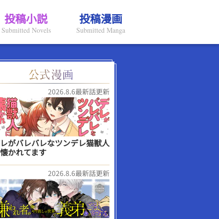
投稿小説
投稿漫画
Submitted Novels
Submitted Manga
2026.8.6最新話更新
レがバレバレなツンデレ猫獣人
懐かれてます
2026.8.6最新話更新