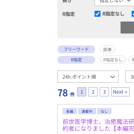
R指定なし
R指定
フリーワード
医療
R指定
R指定なし
78
1
2
3
Next
件
長編
連載中
なし
前世医学博士、治癒魔法
約者になりました【本編完