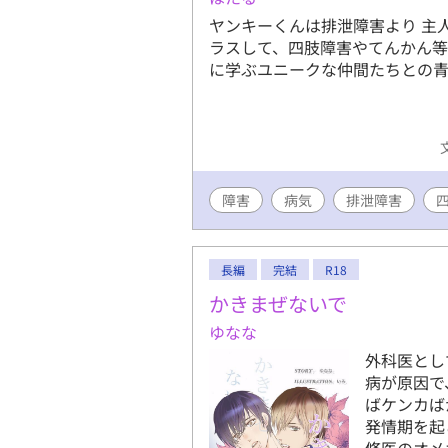
ヤンキーくんは排泄障害より 主
ラスして、四肢障害やてんかん等
に学ぶユニークな仲間たちとの
障害
病気
排泄障害
長編
完結
R18
かきまぜないで
ゆなな
外科医とし
病が原因で
ばケンカば
発情期を起
修医のオメ