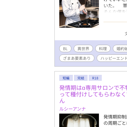
いた。 
そんな僕を
“雲の上の
た。 「君
る」 まさ
てくるなん
で現れて―
BL
異世界
料理
婚約
ざまあ要素あり
ハッピーエン
短編
完結
R18
発情期はα専用サロンで不
って種付けしてもらわなく
ん
ルシーアンナ
発情期抑制
の周期ごと