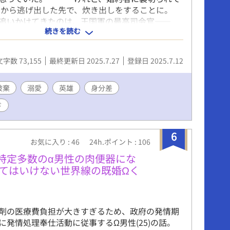
軍から逃げ出した先で、炊き出しをすることに。
追いかけてきたのは、王国軍の最高司令官――
続きを読む
存在”カイゼル・ルクスフォルト大公閣下だっ
の料理が、兵の士気を支えていた」 「君を愛してい
か、ただの炊事兵だった僕に、こんな言葉を向け
文字数 73,155
最終更新日 2025.7.27
登録日 2025.7.12
て……！？ さらに、裏切ったはずの元婚約者ま
―！？
破棄
溺愛
英雄
身分差
ド
6
お気に入り : 46
24h.ポイント : 106
特定多数のα男性の肉便器にな
てはいけない世界線の既婚Ωく
剤の医療費負担が大きすぎるため、政府の発情期
に発情処理奉仕活動に従事するΩ男性(25)の話。