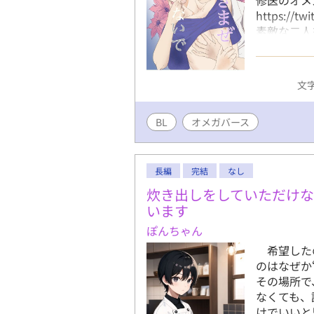
https:/
素敵な二人
舞台である
あります。
ございませ
文字
BL
オメガバース
長編
完結
なし
炊き出しをしていただけな
います
ぽんちゃん
希望した
のはなぜか
その場所で
なくても、
けでいいと