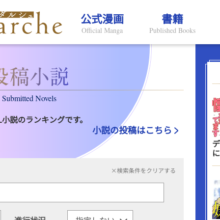
公式漫画
書籍
Official Manga
Published Books
Submitted Novels
L小説のランキングです。
小説の投稿はこちら
デ
に
×検索条件をクリアする
進行状況