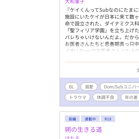
大和菫子
たらカイラス様より優先すること
変わり」を名乗る美しい少年ル
『ケイくんってSubなのにたま
始める。 そして海の向こうでは
施設にいたケイが日本に来て数ヶ
お前は何者でもない。窮屈な立場
命で設立された、ダイナミクス科
して海を舞台にした新たな冒険
「聖フィリア学園」を立ち上げ
再び帝国を揺るがす運命へ飛び
バレちゃいけないんだよ。だから
お医者さんたちと思春期真っ只中
イ中！Domのお医者さんとSub
ノ。トラウマ表現あり。 Dom/
BL
溺愛
Dom/Subユニバ
トラウマ
体調不良
年の差
長編
連載中
R18
朔の生きる道
ほたる