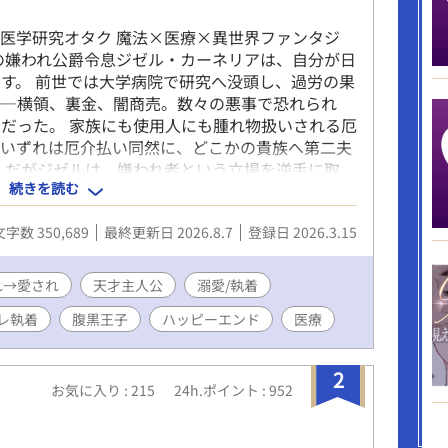
医学研究オタク 魔法×医療×異世界ファンタジ
の嫌われ公爵令息ジゼル・カーネリアは、自分が日
す。 前世では大学病院で研究へ没頭し、過労の果
――横領、裏金、闇商売。数々の悪事で恐れられ
家だった。 家族にも使用人にも腫れ物扱いされる厄
。いずれは厄介払い同然に、どこかの貴族へ第二夫
 だがジゼルは、嫌われ者という立場を逆手に取
続きを読む
法研究を始める。その画期的な研究成果は、やがて
運命を変えていく。 そしてなぜか、彼へ異常な執
文字数 350,689
最終更新日 2026.8.7
登録日 2026.3.15
……？ 「君が十八歳になったら、すぐに結婚しよ
ごしなさい」 「君が自由でいられるなら、僕はど
入れようと奔走する男達、教会の陰謀、謎の感染
れ→愛され
天才主人公
溺愛/執着
を武器に、ジゼルは帝国の医療と己の運命を変えて
レ執着
腹黒王子
ハッピーエンド
医療
を覆す事件を解決し、第一皇子カイラスとの婚約も
の名誉も回復し、ようやく平穏な日々が訪れる――
かく時間がない！！」 診療所、アカデミー、医療
2
育。カイラスとの甘い婚約生活どころか、ゆっくり
お気に入り : 215
24h.ポイント : 952
狙う貴族たちの思惑や新聞社の誹謗中傷にも振り回
た。 「すごーい、お仕事熱心なんですね。僕だっ