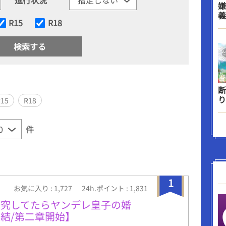
嫌
義
R15
R18
断
り
R15
R18
件
1
お気に入り : 1,727
24h.ポイント : 1,831
研究してたらヤンデレ皇子の婚
結/第二章開始】