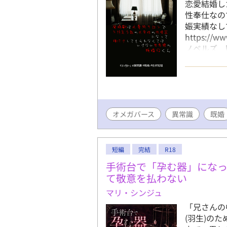
恋愛結婚し
性奉仕なの
娠実績なし
https://w
ノベルズ http
fujossy h
オメガバース
異常識
既婚
短編
完結
R18
手術台で「孕む器」にな
て敬意を払わない
マリ・シンジュ
「兄さんの
(羽生)の