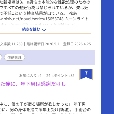
た新婚嫁はβ。 α男性の本能的な性欲処理のための
ですべての避妊行為は禁じられているが、夫は妊
で不妊Ωという検査結果が出ている。 Pixiv
ww.pixiv.net/novel/series/15653748 ムーンライト
s://novel18.syosetu.com/n5345mb/
続きを読む
ttps://fujossy.jp/books/31461 ハーメルン
文字数 11,269
最終更新日 2026.5.2
登録日 2026.4.25
性欲処理
7
お気に入り : 4
24h.ポイント : 85
った俺に、年下男は感謝だけし
中に、僕の子が宿る場所が欲しかった」 年下男
ために、男の身体を捨てる年上受け(新城)。 手術台の