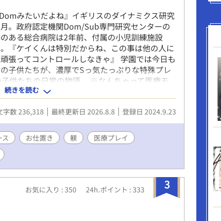
なんてないけどな」 そんななか、「聖女の生まれ
カ・アステルが現れ、カイラスへ異常な執着を見せ
にDomみたいだよね』イギリスのダイナミクス研究
、一つの事件が静かに動き始めていた。 「これで
月。政府認定機関Dom/Sub専門研究センターの
など捨てて俺の番になれ」 医療、政治、恋愛、そ
のある総合病院は2年前、付属の小児訓練施設
。研究一筋の元小児科医は、大切な人を守るため、
た。『ケイくんは特別だからね、この事は他の人に
込んでいく。
頑張ってコントロールしなきゃ』 学園では今日も
の子供たちが、濃厚でSっ気たっぷりな特殊プレ
の子供たちの日常の物語。 ※なんちゃって医療モ
続きを読む
Subユニバースにオリジナル設定あり。
文字数 236,318
最終更新日 2026.8.8
登録日 2024.9.23
ース
お仕置き
躾
医療プレイ
3
お気に入り : 350
24h.ポイント : 333