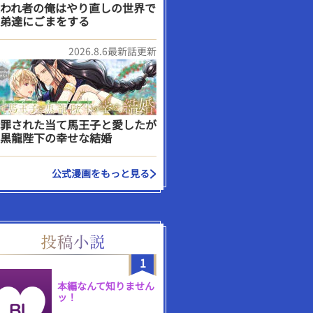
われ者の俺はやり直しの世界で
弟達にごまをする
2026.8.6最新話更新
罪された当て馬王子と愛したが
黒龍陛下の幸せな結婚
公式漫画をもっと見る
1
本編なんて知りません
ッ！