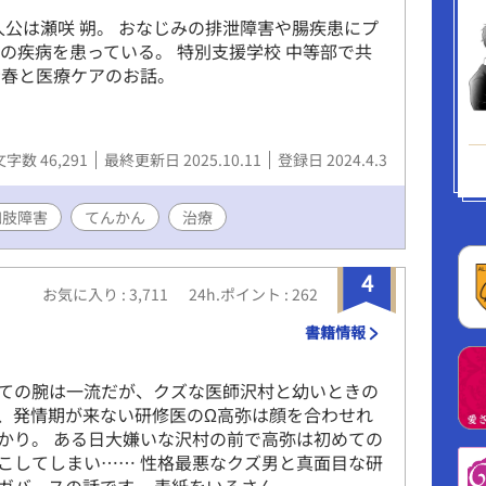
人公は瀬咲 朔。 おなじみの排泄障害や腸疾患にプ
の疾病を患っている。 特別支援学校 中等部で共
青春と医療ケアのお話。
文字数 46,291
最終更新日 2025.10.11
登録日 2024.4.3
四肢障害
てんかん
治療
4
お気に入り : 3,711
24h.ポイント : 262
書籍情報
ての腕は一流だが、クズな医師沢村と幼いときの
、発情期が来ない研修医のΩ高弥は顔を合わせれ
かり。 ある日大嫌いな沢村の前で高弥は初めての
こしてしまい…… 性格最悪なクズ男と真面目な研
ガバースの話です。 表紙をいろさん