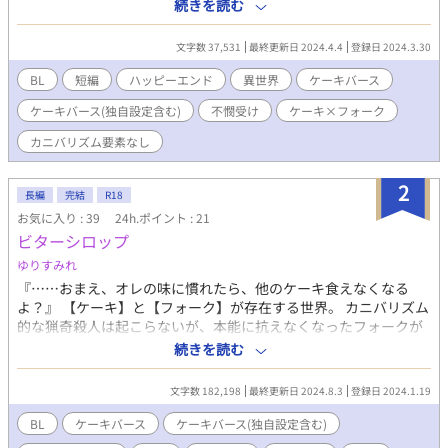
も違っていますので、特に知識なくお読みいただけるかと思いま
続きを読む
す。 ＊ケーキバース自体はカニバ要素のある設定です。冒頭の三
行ほどのケーキバース設定説明では「グロ」と感じる方もおられ
文字数 37,531
最終更新日 2024.4.4
登録日 2024.3.30
るかもしれません。内容はそれを覆したものとなっており、カニ
バや殺人の描写はありませんので食わず嫌いなく、お読み頂けた
BL
短編
ハッピーエンド
異世界
ケーキバース
ら嬉しいです。 ＊ケーキバース原案者：韓国の르네 甘白
ケーキバース(独自設定含む)
不憫受け
ケーキ×フォーク
@Rune_communicさん ＊NamingSpecial Thanks：ゆあ様&雨
宮理久様
カニバリズム要素なし
2
長編
完結
R18
お気に入り : 39
24h.ポイント : 21
ビターシロップ
ゆりすみれ
『……おまえ、オレの味に慣れたら、他のケーキ食えなくなる
よ？』 【ケーキ】と【フォーク】が存在する世界。 カニバリズム
的な猟奇殺人は起こらないが、本能に抗えなくなったフォークが
ケーキの体液欲しさに乱暴を働くことは時々ある世界。 ボーイが
続きを読む
全員ケーキという、フォーク専用のウリ専【Vanilla】で働く人気
No.1ケーキの咲十琉架（さとうるか）（26）は、一流ホテルのレ
文字数 182,198
最終更新日 2024.8.3
登録日 2024.1.19
ストランで働いていたがフォークになり職を失った汐屋和唯（し
おやかずい）（22）を道で拾い、家に連れて帰る。 行くところが
BL
ケーキバース
ケーキバース(独自設定含む)
ないという和唯を、家事代行を条件に家に置いてやる琉架。「家