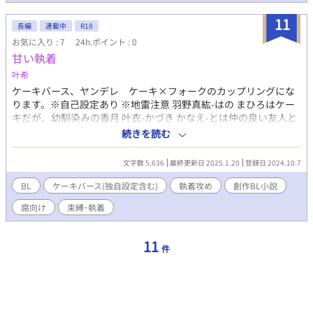
11
長編
連載中
R18
お気に入り : 7
24h.ポイント : 0
甘い執着
叶希
ケーキバース、ヤンデレ ケーキ×フォークのカップリングにな
ります。※自己設定あり ※地雷注意 羽野真紘-はの まひろはケー
キだが、幼馴染みの香月 叶衣-かづき かなえ-とは仲の良い友人と
して過ごしていた。でもある日叶衣がケーキを食べてみたいと言
続きを読む
い出して……
文字数 5,636
最終更新日 2025.1.20
登録日 2024.10.7
BL
ケーキバース(独自設定含む)
執着攻め
創作BL小説
腐向け
束縛･執着
11
件