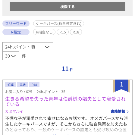
フリーワード
ケーキバース(独自設定含む)
R指定
R指定なし
R15
R18
件
11
件
1
短編
完結
R18
お気に入り : 625
24h.ポイント : 35
生きる希望を失った青年は伯爵様の娼夫として寵愛され
ている
カミヤルイ
書籍情報
不憫な子が溺愛されて幸せになるお話です。 オメガバースから派
生したケーキバースですが、そこからさらに独自発案を加えたも
のとなっており、一般のケーキバースの設定とも受け攻めの位置