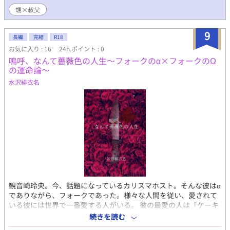
甥×叔父
9
長編
完結
R18
お気に入り : 16
24h.ポイント : 0
嗚呼、なんて薔薇色の人生～フォークのα×フォークのΩ
の運命論～
水沢緋衣名
観音崎玲央。今、話題になっているカリスマホスト。そんな彼はα
でありながら、フォークであった。様々な人間を従い、愛されて
いる彼には世界で一番愛する人がいる。 彼の最愛の人は「ケーキ
連続殺人事件」の犯人として指名手配されている、原田紫苑。彼
続きを読む
はフォークでありΩだったのだ。 諸注意。この世界線はオメガ