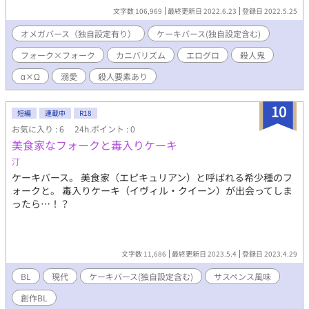
バースとケーキバースが同時に存在しています。 地獄の沙汰で
文字数 106,969
最終更新日 2022.6.23
登録日 2022.5.25
す。何でも許せる人向け。モブ女性との性的表現あり。 グロ描写
★ 性描写☆ なお殺人や犯罪など、それを示唆する描写を含みま
オメガバース（独自設定有り）
ケーキバース(独自設定含む)
す。けれどそれらを助長するものではありません。 また残酷かつ
フォーク×フォーク
カニバリズム
エログロ
殺人鬼
過激な表現及び、モブ女性との性的行為匂わせ表現があります。
苦手な方はどうかご注意くださいませ。 この物語はフィクション
α×Ω
溺愛
殺人要素あり
です。実在の人物や団体などとは関係ありません。 大変長くなっ
てしまいましたが、歪み切った性癖でも楽しんでいただける方が
10
おりましたら、何卒宜しくお願い致します。
短編
連載中
R18
お気に入り : 6
24h.ポイント : 0
美食家なフォークと毒入りケーキ
汀
ケーキバース。 美食家（エピキュリアン）と呼ばれる希少種のフ
ォークと。 毒入りケーキ（イヴィル・クイーン）が出会ってしま
ったら…！？
文字数 11,686
最終更新日 2023.5.4
登録日 2023.4.29
BL
現代
ケーキバース(独自設定含む)
サスペンス風味
創作BL