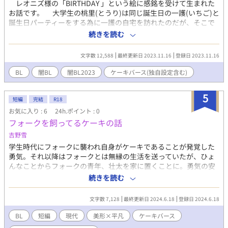
レオニズ様の「BIRTHDAY 」という絵に感銘を受けて生まれた
お話です。 大学生の桃里(とうり)は同じ誕生日の一護(いちご)と
誕生日パーティーをする為に一護の自宅を訪れたのだが、そこで
異様な光景があって、室内にはバースディケーキと、イチゴのか
続きを読む
ぶりものをした全裸の男3人がいて… ＊ケーキバース設定、
闇、リバ、3人の絡み注意
文字数 12,588
最終更新日 2023.11.16
登録日 2023.11.16
BL
闇BL
闇BL2023
ケーキバース(独自設定含む)
5
短編
完結
R18
お気に入り : 6
24h.ポイント : 0
フォークを飼ってるケーキの話
吉野雪
学生時代にフォークに襲われ自身がケーキであることが発覚した
勇気。それ以降はフォークとは無縁の生活を送っていたが、ひょ
んなことからフォークの青年、壮太を家に置くことに。勇気の安
全のため、自ら鎖に繋がれる壮太と、「食事」を提供する勇気の
続きを読む
ある一夜の話。ケーキバースに関する独自の設定が含まれます。
フォークはケーキに近づくと流血沙汰の事件を起こすことがある
文字数 7,128
最終更新日 2024.6.18
登録日 2024.6.18
ので、基本的に警戒され、なんとなく冷遇されている感じです。
ケーキを傷つけたくないフォーク×お人好しケーキ。タイトル通
BL
短編
現代
美形×平凡
ケーキバース
りにしたかったのですが「ケーキに自分を飼わせてるフォーク」