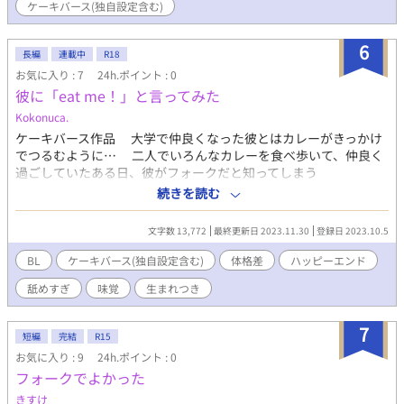
ケーキバース(独自設定含む)
みたいになってしまいました。挿入はなしです。 ムーンライトノ
ベルズ様にも掲載しております。
6
長編
連載中
R18
お気に入り : 7
24h.ポイント : 0
彼に「eat me！」と言ってみた
Kokonuca.
ケーキバース作品 大学で仲良くなった彼とはカレーがきっかけ
でつるむように… 二人でいろんなカレーを食べ歩いて、仲良く
過ごしていたある日、彼がフォークだと知ってしまう
続きを読む
文字数 13,772
最終更新日 2023.11.30
登録日 2023.10.5
BL
ケーキバース(独自設定含む)
体格差
ハッピーエンド
舐めすぎ
味覚
生まれつき
7
短編
完結
R15
お気に入り : 9
24h.ポイント : 0
フォークでよかった
きすけ