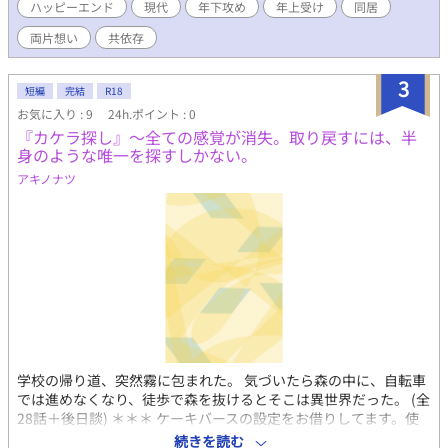
ハッピーエンド
現代
年下攻め
年上受け
同居
事の対価にオレを舐めていいよ」という琉架と、フォークになり
たての和唯の同居生活が始まって──。 【突然味覚をなくした元
両片想い
共依存
エリートコック（フォーク）】×【人気No.1のウリ専ボーイ（ケ
ーキ）】 ※ケーキバースの基本設定をお借りしています。細かい
3
設定や解釈は独自のものです。詳しい説明は「ケーキバースと
短編
完結
R18
は」のページに記載しています。 ※猟奇的要素は一切なく、ケー
お気に入り : 9
24h.ポイント : 0
キとフォークがいるということ以外は普通の現代社会の世界観で
『カケラ探し』〜全ての感覚が消失。取り戻すには、半
す。ほのぼのケーキバースです。
身のような唯一を探すしかない。
アキノナツ
学校の帰り道、突然霧に包まれた。 気づいたら森の中に、自転車
では進めなくなり、徒歩で森を抜けるとそこは異世界だった。 (全
28話＋後日談) ＊＊＊ ケーキバースの設定をお借りしてます。使
用が独自です。独自過ぎて『亜種』です。 全感覚喪失と回復が書
続きを読む