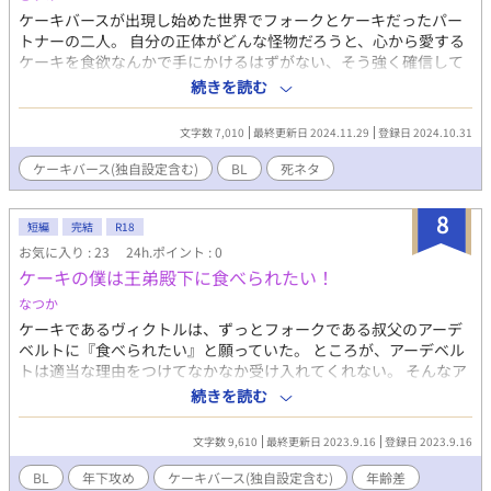
ケーキバースが出現し始めた世界でフォークとケーキだったパー
トナーの二人。 自分の正体がどんな怪物だろうと、心から愛する
ケーキを食欲なんかで手にかけるはずがない、そう強く確信して
いたフォークの話。
続きを読む
文字数 7,010
最終更新日 2024.11.29
登録日 2024.10.31
ケーキバース(独自設定含む)
BL
死ネタ
8
短編
完結
R18
お気に入り : 23
24h.ポイント : 0
ケーキの僕は王弟殿下に食べられたい！
なつか
ケーキであるヴィクトルは、ずっとフォークである叔父のアーデ
ベルトに『食べられたい』と願っていた。 ところが、アーデベル
トは適当な理由をつけてなかなか受け入れてくれない。 そんなア
ーデベルトに業を煮やしたヴィクトルはついに強硬手段に出る。
続きを読む
「ケーキの俺は異世界でスパダリ公爵様に溺愛されている」のス
ピンオフです。 元の読んでいなくても問題ありませんが、ご興味
文字数 9,610
最終更新日 2023.9.16
登録日 2023.9.16
があればぜひ読んでみてください！ ※このお話はケーキバースの
設定をお借りしています
BL
年下攻め
ケーキバース(独自設定含む)
年齢差