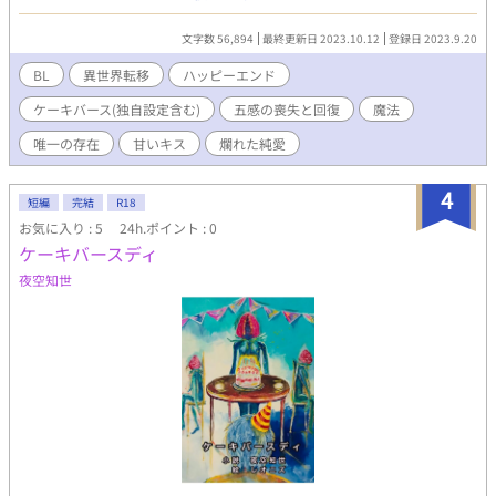
きたくて、設定をお借りしました m(_ _)m 【主人公の『フォー
ク』に『ケーキ』は殺されません！】 異世界に転移して『フォー
文字数 56,894
最終更新日 2023.10.12
登録日 2023.9.20
ク』という者になった主人公は『ケーキ』を求めて国内を移動し
ます。 全ての感覚を失って、感覚を取り戻す為に『ケーキ』たち
BL
異世界転移
ハッピーエンド
と関わり、完全に取り戻すには『唯一のケーキ』を探さなければ
ケーキバース(独自設定含む)
五感の喪失と回復
魔法
いけないてな感です。 話の都合上、複数の相手と致す事になりま
す。 主人公は心に決めた人がいます。あしらわれながらも告白し
唯一の存在
甘いキス
爛れた純愛
てます。相手も好きなのですが、素直になれずにいます。最後は
両想いになるまでのお話です。 爛れたお話ですが、純愛だと思っ
4
てます(￣▽￣;) 人食の直接表現はありません。 主人公はそういう
短編
完結
R18
事はしません。 なんでもありの方向けでよろしくお願いします。
お気に入り : 5
24h.ポイント : 0
いつもの思いつきで書き出したので…よろしくです(￣▽￣;) エロ
ケーキバースディ
中心の話になると思います。R18はタイトル後ろに ※ をつけ
夜空知世
ます。