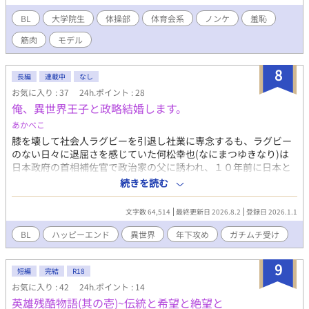
でも称賛を浴びる、勃起時に17センチに達する上反りのペニス
だ。 ある日、彼のもとに持ち込まれたのは、実名・顔出しを条
BL
大学院生
体操部
体育会系
ノンケ
羞恥
件に、カメラの前で本能のままに乱れる姿を配信する過激なネッ
筋肉
モデル
ト配信番組『THE REAL PRIDE』への出演依頼だった。トップアス
リートや若手俳優らが、名誉や地位を捨てて、カメラの前に痴態
を晒す話題の番組だ。最初は一笑に付した片岡だったが、現役の
8
長編
連載中
なし
トップ競輪選手が、その強靭な肉体を汗と精液で汚しながら絶叫
お気に入り : 37
24h.ポイント : 28
する衝撃的な映像を目の当たりにした瞬間、彼の中に眠っていた
俺、異世界王子と政略結婚します。
「雄」としての本能が激しく疼き始める。 ジャージを突き破ら
んばかりに硬化した17センチの熱量を、もはや抑えることはでき
あかべこ
ない。 モデルとして「魅せる」ことには慣れている彼が、今度
膝を壊して社会人ラグビーを引退し社業に専念するも、ラグビー
はその肉体を「使う」姿を全世界へと解き放つ。理知的な大学院
のない日々に退屈さを感じていた何松幸也(なにまつゆきなり)は
生の仮面が、剥き出しの欲情によって崩壊していく快感。トップ
日本政府の首相補佐官で政治家の父に誘われ、１０年前に日本と
アスリートならではの凄まじい心肺機能と爆発的な筋力が、ただ
繋がった異世界の王国・サルドビアのアドルフ王子とアリシア王
続きを読む
「射精」という一点のためだけに注ぎ込まれる。その光景は、も
女の結婚相手を探すお見合いパーティに参加。 パーティー会場で
はや卑猥という言葉すら通り越し、眩しいほどの生命力に満ち溢
初めてアドルフ王子と出会うと何故か気に入られて結婚すること
れた「究極のエキシビション」へと昇華していく。 ノンケ体育
文字数 64,514
最終更新日 2026.8.2
登録日 2026.1.1
になってしまう！ 年下金髪碧眼イケメン王子×年上アラサーガチ
会男子の底抜けの性欲が、一切の恥じらいを捨てて明るく爆発す
ムチ元アスリート現リーマン 第2回ルビーファンタジーBL小説大
BL
ハッピーエンド
異世界
年下攻め
ガチムチ受け
る。これまでの「男子体操部シリーズ」の歴史を塗り替える、最
賞投稿作品(中間選考落ち)作品です。
もスキャンダラスで、最も熱狂的な一夜。理性を脱ぎ捨てた片岡
浩平があなたに贈る最高のギフト！ （過激な描写を含むため、18
9
短編
完結
R18
歳以上の読者に限定） 【「男子体操部シリーズ」の第13作です。
お気に入り : 42
24h.ポイント : 14
これまでの作品を先に読んでいただけると、なお一層お楽しみい
英雄残酷物語(其の壱)~伝統と希望と絶望と
ただけます！】