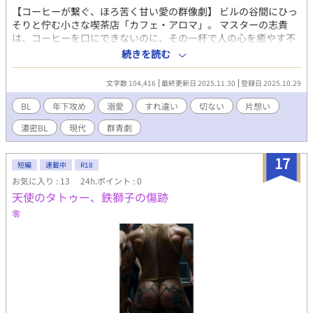
岡の強靭な身体が、ゆっくりと、しかし確実に陥落していく
【コーヒーが繋ぐ、ほろ苦く甘い愛の群像劇】 ビルの谷間にひっ
――。 根性とは全く異質の理路整然とした愛撫の前で、高岡の強
そりと佇む小さな喫茶店「カフェ・アロマ」。 マスターの志貴
靭な肉体がとろけ始め、再構築を始める。 ​根性を胸に宿した熱血
は、コーヒーを口にできないのに、その一杯で人の心を癒やす不
アスリートが、年下の冷徹なロジックに跪き、身も心も作り変え
思議な力を持つ。 帰りを待つのは、遠く離れた山岳写真家・廉。
られる、、、 プライドを懸けた「魂」と「理論」のせめぎ合いが
続きを読む
だがその微笑みは、孤独な人形作家・理央の胸を切なく揺らして
始まる、、、 ​#年下攻め #強気受 #アスリートBL #復讐 #執着愛 #
いた。 理央を温かく見守るのは、寡黙な整体師・奏太。 かつて
下克上 #筋肉描写 #調教
文字数 104,416
最終更新日 2025.11.30
登録日 2025.10.29
「鉄人」と呼ばれた元アスリートで、事故により夢を絶たれた男
だ。 穏やかな眼差しと強靭な心が、理央の傷を少しずつ癒してい
BL
年下攻め
溺愛
すれ違い
切ない
片想い
く。 パン職人の燕司は、突然帰国した幼馴染み・洸に戸惑う。
濃密BL
現代
群青劇
飄々とした洸の裏には、誰にも見せない執着と後悔がある。 かつ
て彼は、想いを告げられぬまま燕司の身体だけを手に入れた。 志
貴の影に縛られた燕司は、その歪んだ関係から抜け出せずに苦し
17
短編
連載中
R18
む。 それぞれの想いが交わるとき、 誰かの優しさが、別の誰かを
お気に入り : 13
24h.ポイント : 0
救う。 その愛は、歪で、切ない。 その毒に、誰も抗えない――。
天使のタトゥー、鉄獅子の傷跡
零