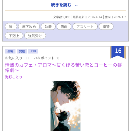
りに膨れ上がる筋肉と、限界を超えて耐え抜く不屈の根性だっ
続きを読む
た。 ​誰よりも熱く、誰よりもストイックな男。 「限界の先にある
景色を見ろ！」 その苛烈な根性論と圧倒的な練習量で自らトップ
文字数 9,090
最終更新日 2026.4.14
登録日 2026.4.7
アスリートへと登り詰め、教え子たちを力強く牽引してきた。 そ
の瞳には、勝利への純粋な熱が宿っていた。 しかし、若手達が激
BL
年下攻め
執着
筋肉
アスリート
復讐
しくその座を追う。 １０歳も年が離れた若者に時代遅れと評さ
下剋上
強気受け
れ、己の武器である根性を見せつけようと臨んだ大会で敗北を期
す高岡。 だが、そんな高岡の前に現れたのは、かつて気合が足り
ないと高岡が衆人環視の中で切り捨てた元後輩・瀬名凌だった。
16
長編
完結
R18
数年越しの再会。 海外でバイオメカニクスを極めて帰国した瀬名
お気に入り : 11
24h.ポイント : 0
は、高岡の根性論を笑顔で、しかし完膚なきまでに論破してい
情熱のカフェ・アロマ～甘くほろ苦い恋とコーヒーの群
く。 「あなたの根性は、選手を壊すための暴力に過ぎない」 部員
像劇～
たちの前で、高岡が信じてきた「血と汗の結晶」が、ただの「非
効率なデータ」としてゴミ箱に捨てられていく。 白い粉（チョー
海野ことり
ク）が舞う体育館で、部員たちの前で晒される、高岡の「非効率
な肉体」。 部員の​信頼を奪われ、自分の存在価値に揺らぎを感じ
始めた高岡。 焦りから空回りする彼に、瀬名は救済のような、恐
ろしい提案を囁く。 「崩れたフォームも、その無駄な筋肉の使い
方も、、！僕がすべて再構築してあげますよ」 ​夜の体育館、二人
きりの秘密の「調整」。 高岡の熱い吐息と、瀬名の冷ややかな指
先。 「僕が、正しい重心の置き方を教えてあげます」 ​倒立する高
岡の腰を掴み、脚のラインをなぞり、呼吸のタイミングさえも瀬
名が掌握していく。 根性では抗えない理路整然とした快楽に、高