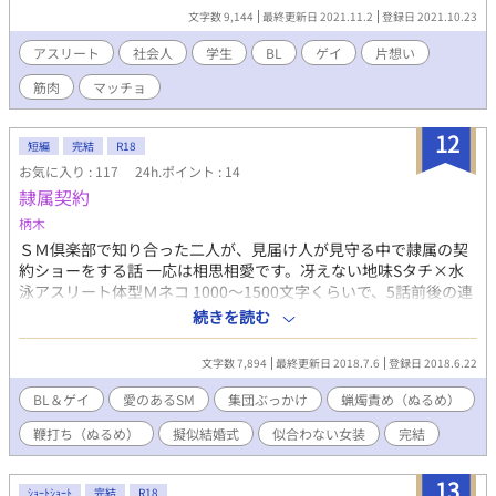
文字数 9,144
最終更新日 2021.11.2
登録日 2021.10.23
アスリート
社会人
学生
BL
ゲイ
片想い
筋肉
マッチョ
12
短編
完結
R18
お気に入り : 117
24h.ポイント : 14
隷属契約
柄木
ＳＭ倶楽部で知り合った二人が、見届け人が見守る中で隷属の契
約ショーをする話 一応は相思相愛です。冴えない地味Sタチ×水
泳アスリート体型Ｍネコ 1000～1500文字くらいで、5話前後の連
載で終わる予定 *直接表現、淫語、公開調教、軽めの蝋燭責め＆
続きを読む
鞭打ち集団ぶっかけがあるので苦手な人は注意
文字数 7,894
最終更新日 2018.7.6
登録日 2018.6.22
BL＆ゲイ
愛のあるSM
集団ぶっかけ
蝋燭責め（ぬるめ）
鞭打ち（ぬるめ）
擬似結婚式
似合わない女装
完結
13
ｼｮｰﾄｼｮｰﾄ
完結
R18