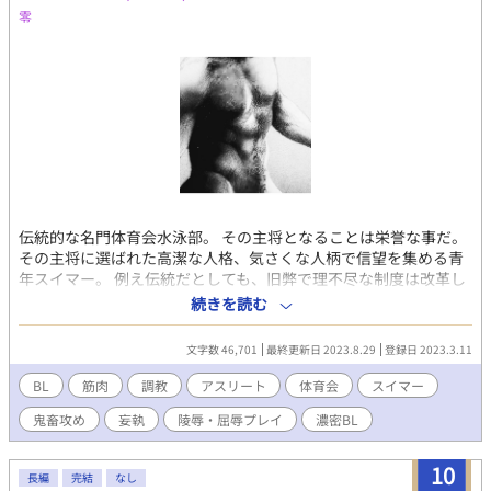
零
伝統的な名門体育会水泳部。 その主将となることは栄誉な事だ。
その主将に選ばれた高潔な人格、気さくな人柄で信望を集める青
年スイマー。 例え伝統だとしても、旧弊で理不尽な制度は改革し
て行くべきだと燃えている。 若者達は彼を英雄視する。 が、光の
続きを読む
あるところには影が生まれる。 向けられる嫉妬。 仕掛けられた奸
計。 伝統に立ち向かい、伝統を変革しようとした若者への伝統か
文字数 46,701
最終更新日 2023.8.29
登録日 2023.3.11
らの逆襲。 誠実で実直であるがゆえに堕ちていく若者の残酷な物
語。 *かつて別掲示板で書いたもののリライトになります。
BL
筋肉
調教
アスリート
体育会
スイマー
鬼畜攻め
妄執
陵辱・屈辱プレイ
濃密BL
10
長編
完結
なし