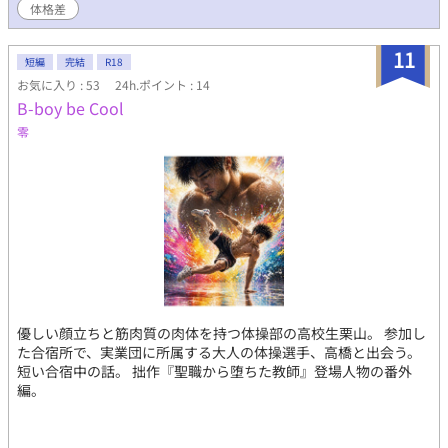
あります。
体格差
11
短編
完結
R18
お気に入り : 53
24h.ポイント : 14
B-boy be Cool
零
優しい顔立ちと筋肉質の肉体を持つ体操部の高校生栗山。 参加し
た合宿所で、実業団に所属する大人の体操選手、高橋と出会う。
短い合宿中の話。 拙作『聖職から堕ちた教師』登場人物の番外
編。