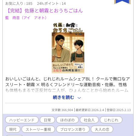
お気に入り : 185
24h.ポイント : 14
【完結】佐藤と朝霧とおうちごはん
藍 雨音（アイ アオト）
おいしいごはんと、じれじれルームシェアBL！ クールで無口なア
スリート・朝霧 × 明るくフレンドリーな運動音痴・佐藤。 性格
も体格もまるで正反対な二人が、ひょんなことから始めたルーム
シェア生活。 一つ屋根の下、不器用な同僚二人がごはんを食べ、
続きを読む
酒を飲む。 重ねる日々の中、少しずつ心の距離を縮めていく（縮
められていく？！）。 「ただの同居人」が「飯仲間」に、そし
文字数 366,904
最終更新日 2026.2.4
登録日 2025.2.13
て……？ ウズラ卵とチューハイをきっかけに始まる、ほろ苦くて
甘い、じれじれ日常系ＢＬ！ 社会人のちょっと疲れた日々に、お
ハッピーエンド
日常
ほのぼの
社会人
じれじれ
いしいごはんと癒やし（笑い）の時間を――！ こちらはエブリス
現代
ストーリー重視
ブロマンス寄り
大人の恋
タさん・ムーンライトさんでも投稿しております。 ピクシブにSS