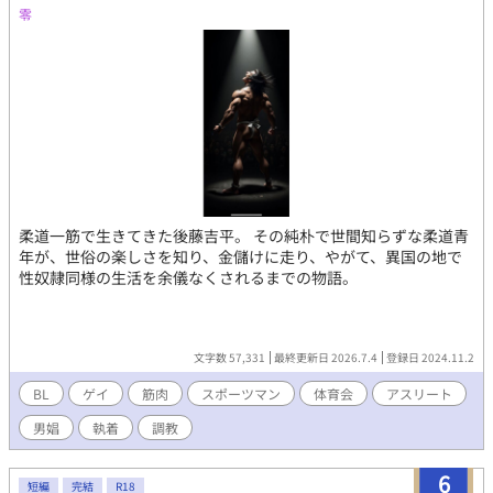
褌に法被一枚という、公道ギリギリの過激な格好で獲物を誘うシ
零
チュエーション。汗ばんだ肌の日焼け跡や、引き締まった筋肉の
躍動を楽しめます。 ​ ●こだわりのフェティシズム描写 「生脚」
「日焼け跡」「全身脱毛済みの小麦肌」に加え、本人がトラウマ
でありつつも、攻め手にとっては最高のご馳走となる「真性包
茎」など、マニアックなフェチ要素を極限まで詰め込みました。 ​
●圧倒的パワーの「兄貴分2人」による3P ガチムチ極太の将人＆
20cm超の長身スリ筋の健太。理想的な上位個体二人に口もアナル
も完全に支配され、大量の精子でパンパンに中出しされる背徳的
な３Ｐ！ ​ ●多幸感あふれる「ハッピー・セックス」 ただ激しい
だけでなく、拓磨が「兄ちゃん」と懐き、攻める側も彼を「最高
柔道一筋で生きてきた後藤吉平。 その純朴で世間知らずな柔道青
のちんぽ犬」と慈しむ、寂しがり屋が救われる多幸感満載のハッ
年が、世俗の楽しさを知り、金儲けに走り、やがて、異国の地で
ピーエンドです。 ※完結済み 〜〜〜〜〜 【登場人物】 香坂 拓磨
性奴隷同様の生活を余儀なくされるまでの物語。
属性: 明教大学1年 / 元陸上部 体格: 163cm、56kg。小柄ながら陸
上で鍛えたしなやかな筋肉と、脱毛済みの小麦肌が自慢。 性格:
欲望に忠実な「戦略的ワンコ」。実は過去の失恋から寂しがり
屋。理想の兄貴に可愛がられるため、知性をドロドロに溶かして
文字数 57,331
最終更新日 2026.7.4
登録日 2024.11.2
尽くす。 将人 体格: 肩幅の広いバレーボールのような筋肉の
塊。極太巨根と圧倒的パワーを誇るドSなアニキ。 健太 体格:
BL
ゲイ
筋肉
スポーツマン
体育会
アスリート
20cmを超える「最長」の武器を持つ、スリムで美麗なスリ筋体
型。 役割: 包茎フェチ。拓磨のトラウマを極上の価値に変え、言
男娼
執着
調教
葉とテクニックで攻める知略型アニキ。
6
短編
完結
R18