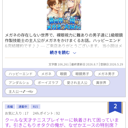
メガネの存在しない世界で、裸眼視力に難ありの男子達に1級眼鏡
作製技能士の主人公がメガネをかけまくるお話。ハッピーエンド
&完結確約です♪♪ --- ご来店ありがとうございます。 当小説はメ
ガネ男子だらけの、異世界転移主人公の愛されサクセスストーリ
続きを読む
ーです。 主人公で1級眼鏡作製技能士の、遠近 翔（とおちか しょ
う）も当然メガネなら、 物腰柔らか公爵子息、アスリートな騎
文字数 106,261
最終更新日 2026.8.7
登録日 2026.5.29
士、アンニュイ大魔導士、 可愛い少年皇太子、ダンディ宰相、マ
ッドな研究者、果ては人外に至る迄、 登場する男子のことごとく
ハッピーエンド
メガネ
眼鏡
眼鏡男子
メガネ男子
にメガネをかけまくるお話です。 心の痛む描写はほとんどありま
アンダルシュ
ボーイズラブ
愛され主人公
異世界
せんので、 メガネ男子を愛する皆様は、どうぞごゆっくりお楽し
みください。
主人公→💕→👓
2
長編
連載中
R15
お気に入り : 17
24h.ポイント : 92
クールな天才テニスプレイヤーに執着されて困っていま
す。引きこもりオタクの俺が、なぜかエースの特別席？