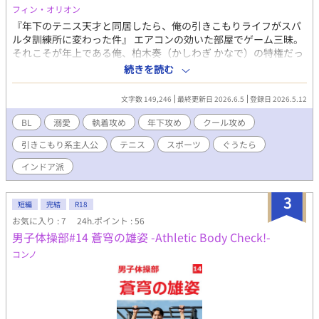
フィン・オリオン
『年下のテニス天才と同居したら、俺の引きこもりライフがスパ
ルタ訓練所に変わった件』 エアコンの効いた部屋でゲーム三昧。
それこそが年上である俺、柏木奏（かしわぎ かなで）の特権だっ
たはずだ。なのに、どうして同居人の高校生・千野柊斗（ちの し
続きを読む
ゅうと）に生活の主導権を握られているんだ！？ 「またポテトチ
ップス食べてますね。明日は朝5時半からロードワークです」 彼
文字数 149,246
最終更新日 2026.6.5
登録日 2026.5.12
は世間から「テニスの天才」とチヤホヤされているくせに、家で
は俺の食事に口を出し、スマホを取り上げ、あろうことか俺まで
BL
溺愛
執着攻め
年下攻め
クール攻め
強制的にコートへ引きずり出してくる！おまけに俺が他の部員に
引きこもり系主人公
テニス
スポーツ
ぐうたら
アドバイスをした途端、奴の監視の目はさらに厳しくなっ
て……。ちょっと待て、俺はただのインドア派だぞ！生意気な年
インドア派
下アスリートに振り回される、俺の平穏な日常を返してくれ！本
作は「小説家になろう」でも連载されています。
3
短編
完結
R18
お気に入り : 7
24h.ポイント : 56
男子体操部#14 蒼穹の雄姿 -Athletic Body Check!-
コンノ