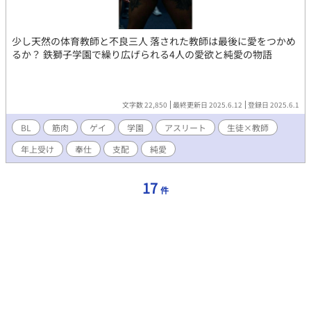
少し天然の体育教師と不良三人 落された教師は最後に愛をつかめ
るか？ 鉄獅子学園で繰り広げられる4人の愛欲と純愛の物語
文字数 22,850
最終更新日 2025.6.12
登録日 2025.6.1
BL
筋肉
ゲイ
学園
アスリート
生徒×教師
年上受け
奉仕
支配
純愛
17
件