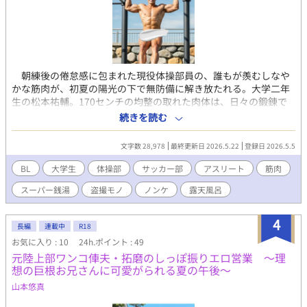
朝練後の倦怠感に包まれた現役体操部員の、誰もが羨むしなや
かな筋肉が、初夏の陽光の下で無防備に解き放たれる。大学二年
生の松本祐輔。170センチの均整の取れた肉体は、日々の鍛錬で
磨き上げられた機能美そのものだ。しかし、彼がリラックスを求
続きを読む
めて訪れたスーパー銭湯には、その若々しい肢体を狙う執拗な
「悪意」が潜んでいた。シャンプー容器に隠されたレンズの存在
文字数 28,978
最終更新日 2026.5.22
登録日 2026.5.5
に気づくことなく、松本は解放感から己の欲望に身を委ねてい
く。 ​ 湿り気を帯びた六月の風が吹き抜ける露天エリア。器械体
BL
大学生
体操部
サッカー部
アスリート
筋肉
操で鍛え抜かれた松本の白い肢体は、湯船の中で驚くほど艶めか
スーパー銭湯
盗撮モノ
ノンケ
露天風呂
しく輝く。普段の厳しい練習や規律から解放されたとき、ノンケ
のアスリートが抱える「底なしの性欲」が、本人の自覚がないま
まに溢れ出してしまう。湯の温もりに昂ぶる股間を、誰に見られ
4
長編
連載中
R18
るとも知らずに弄り、無防備な寝顔を晒して微睡む姿。その一挙
お気に入り : 10
24h.ポイント : 49
手一投足が、隠しカメラによって毛穴の一つひとつまで鮮明に記
元陸上部ワンコ俥夫・拓磨のしっぽ振りエロ営業 ～理
録されていく。 ​さらに、その隣りにはもう一人のターゲット、
想の巨根お兄さんに可愛がられる夏の午後～
大学サッカー部のエース・速水周平がいた。一八二センチの逞し
い長身が、狭い寝湯で無様に身をよじり、屈辱的な快楽に屈して
山本悠真
いく。体操部とサッカー部。対照的な肉体美を持つ二人の現役ア