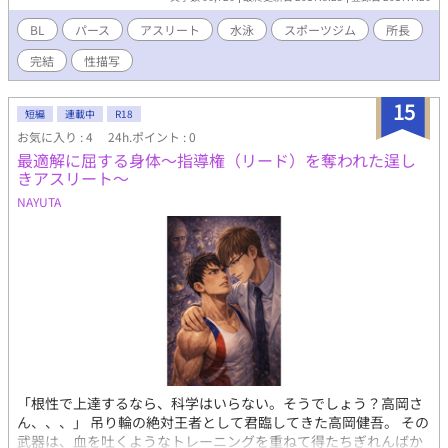
BL
パース
アスリート
水泳
スポーツジム
所長
完結
性描写
15
短編
連載中
R18
お気に入り : 4
24h.ポイント : 0
最適解に屈する身体〜指導権（リード）を奪われた逞し
きアスリート〜
NAYUTA
​「根性で上達するなら、科学はいらない。そうでしょう？高岡さ
ん、、、」 ​吊り輪の絶対王者として君臨してきた高岡健吾。 その
武器は、血を吐くようなトレーニングを重ねて得たちぎれんばか