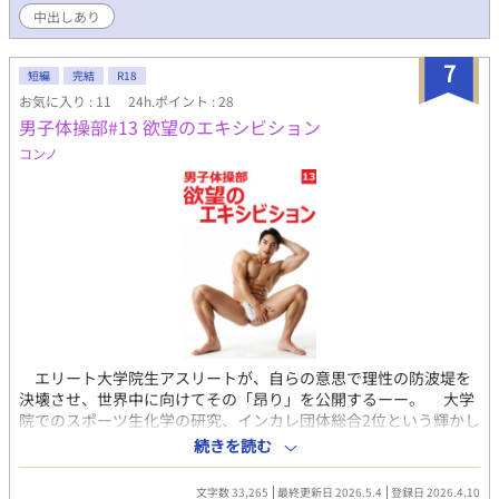
中出しあり
7
短編
完結
R18
お気に入り : 11
24h.ポイント : 28
男子体操部#13 欲望のエキシビション
コンノ
エリート大学院生アスリートが、自らの意思で理性の防波堤を
決壊させ、世界中に向けてその「昂り」を公開するーー。 大学
院でのスポーツ生化学の研究、インカレ団体総合2位という輝かし
い実績、そしてアンダーウェアモデルとしての完璧な肉体美。片
続きを読む
岡浩平は、誰もが羨む「文武両道のエリート」そのものだった。
しかし、彼には隠された「武器」があった。それは、モデル活動
文字数 33,265
最終更新日 2026.5.4
登録日 2026.4.10