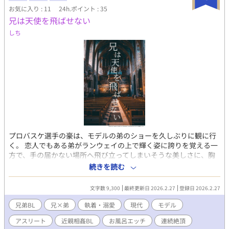
お気に入り : 11
24h.ポイント : 35
兄は天使を飛ばせない
しち
プロバスケ選手の豪は、モデルの弟のショーを久しぶりに観に行
く。 恋人でもある弟がランウェイの上で輝く姿に誇りを覚える一
方で、手の届かない場所へ飛び立ってしまいそうな美しさに、胸
の奥で焦燥が芽生える。 その夜、豪は入浴中の弟に手を伸ばしー
続きを読む
ー。 「ココ、キレイにしようね」 飛んで行きそうな弟の輝きに少
し弱気になる溺愛兄の、執着エロです。 ※やや強引な描写、攻め
文字数 9,300
最終更新日 2026.2.27
登録日 2026.2.27
による軽めの洗浄描写があります
兄弟BL
兄×弟
執着・溺愛
現代
モデル
アスリート
近親相姦BL
お風呂エッチ
連続絶頂