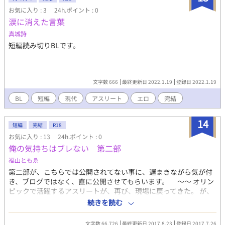
お気に入り : 3
24h.ポイント : 0
涙に消えた言葉
真城詩
短編読み切りBLです。
文字数 666
最終更新日 2022.1.19
登録日 2022.1.19
BL
短編
現代
アスリート
エロ
完結
14
短編
完結
R18
お気に入り : 13
24h.ポイント : 0
俺の気持ちはブレない 第二部
福山ともゑ
第二部が、こちらでは公開されてない事に、遅まきながら気が付
き、ブログではなく、直に公開させてもらいます。 ～～ オリン
ピックで活躍するアスリートが、再び、現場に戻ってきた。 が、
故障してしまい ―。 「気持ちはブレない」 そう言っていた主人
続きを読む
公、政行。 だけど、この第二部では………。
文字数 66,726
最終更新日 2017.8.23
登録日 2017.7.26