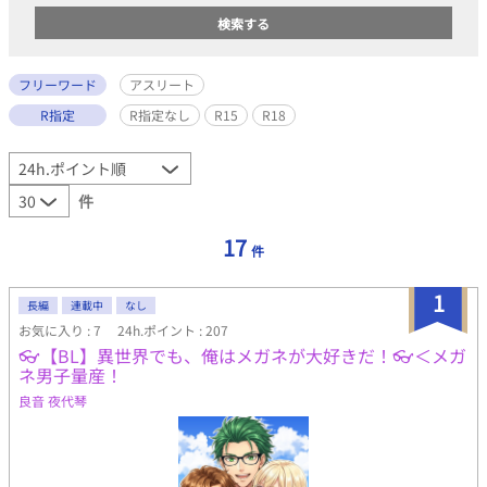
フリーワード
アスリート
R指定
R指定なし
R15
R18
件
17
件
1
長編
連載中
なし
お気に入り : 7
24h.ポイント : 207
👓【BL】異世界でも、俺はメガネが大好きだ！👓＜メガ
ネ男子量産！
良音 夜代琴