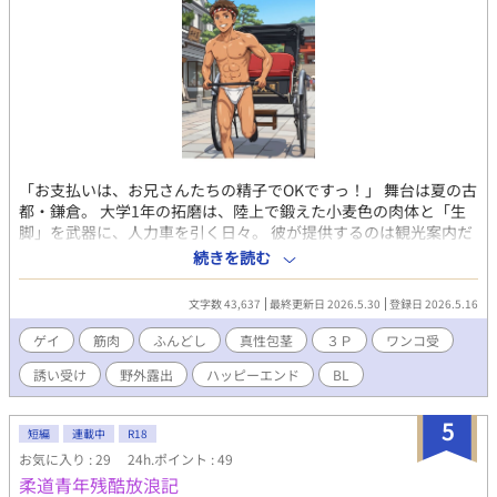
スリートが、同じ空間でそれぞれの「雄」としての本能を剥き出
しにする。明石の巧妙な手口によって、松本の理性が少しずつ、
しかし確実に崩壊していくプロセスが、逃げ場のない緊張感とと
もに綴られていく。 ​健康的なスポーツマンの皮を脱ぎ捨て、一
人の「男」としての剥き出しの欲望に翻弄される様。それは、決
して表舞台では見せることのない、禁断のプライベートだ。サウ
ナの熱気、水風呂の刺激、そして日光の下で晒される無防備な性
器。自らの肉体の完成度を誇るかのように、隠すことなく堂々と
歩く松本の姿は、知らぬ間に誰かの欲望の対象へと変貌を遂げて
​「お支払いは、お兄さんたちの精子でOKですっ！」 ​舞台は夏の古
いる。 ​爽やかなアスリートの日常と、その裏側に渦巻く濃厚な
都・鎌倉。 大学1年の拓磨は、陸上で鍛えた小麦色の肉体と「生
男の欲望。一度レンズに捉えられたが最後、彼らの秘められた
脚」を武器に、人力車を引く日々。 彼が提供するのは観光案内だ
「野生」は、二度と隠すことはできない。 ​（この作品はフィクシ
けではない。白の六尺褌に法被を羽織り、好みの客を狙う「エロ
ョンです。また、盗撮は犯罪です。絶対にやめましょう。） ​（過
続きを読む
営業」――。 ​ターゲットは、自分をガッツリ愛してくれる「理想
激な描写を含むため、18歳以上の読者に限定） ​【「男子体操部シ
の逞しい兄貴分」。 運命的に現れた巨根の二人組を、拓磨は秘密
リーズ」の第14作です。これまでの作品を先に読んでいただける
文字数 43,637
最終更新日 2026.5.30
登録日 2026.5.16
の『エロ海岸』へと誘う。 ​コンプレックスの真性包茎と、しなや
と、なお一層お楽しみいただけます！】
かなアスリートの肢体。 二人の規格外な雄を前に、拓磨の本能は
ゲイ
筋肉
ふんどし
真性包茎
３Ｐ
ワンコ受
子犬のように疼き出す。 夕陽の砂浜で繰り広げられる、おバカで
誘い受け
野外露出
ハッピーエンド
BL
濃厚なトリオ・セックス！ ～～～～～ 【本作のポイント】
●「健康的アスリート」×「どネコな子犬系」 陸上部仕込みの美
体に反し、大好きな「巨根」を前にすると、プライドを捨ててワ
5
短編
連載中
R18
ンワン懐く拓磨。性欲と先走りで知性がトロトロに溶かされたお
お気に入り : 29
24h.ポイント : 49
バカな姿と、その裏にある寂しがり屋な素顔を、全力で愛でる物
柔道青年残酷放浪記
語です。 ​ ●夏の鎌倉を駆ける「ふんどし俥夫」の露出感 白の六尺