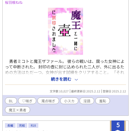
桜羽根ねね
勇者ミコトと魔王ザファール。 彼らの戦いは、腐った女神によ
って中断された。 封印の壺に封じ込められた二人が、外に出るた
めの方法はただ一つ。女神が出す試練をクリアすること。 『それ
じゃあブチュッとキスをしてくださいますこと？』 「嫌だ！」
続きを読む
「断る！」 果たして勇者と魔王は女神の試練()を無事に終える
ことができるのか──。 腐女神による○○しないと出られない部
文字数 10,027
最終更新日 2025.2.12
登録日 2025.2.12
屋ならぬ出られない壺です。ファンタジーなので好き勝手にすけ
べに書いてます♡ 人外要素はとっても薄味。 短編集から独立させ
BL
♡喘ぎ
濁点喘ぎ
小スカ
淫語
羞恥
ました。 何でも美味しく食べる方向けです！
魔王×勇者
5
長編
完結
R18