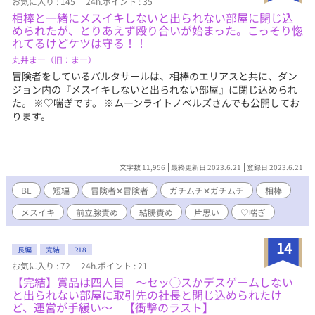
お気に入り : 145
24h.ポイント : 35
相棒と一緒にメスイキしないと出られない部屋に閉じ込
められたが、とりあえず殴り合いが始まった。こっそり惚
れてるけどケツは守る！！
丸井まー（旧：まー）
冒険者をしているバルタサールは、相棒のエリアスと共に、ダン
ジョン内の『メスイキしないと出られない部屋』に閉じ込められ
た。 ※♡喘ぎです。 ※ムーンライトノベルズさんでも公開してお
ります。
文字数 11,956
最終更新日 2023.6.21
登録日 2023.6.21
BL
短編
冒険者✕冒険者
ガチムチ✕ガチムチ
相棒
メスイキ
前立腺責め
結腸責め
片思い
♡喘ぎ
14
長編
完結
R18
お気に入り : 72
24h.ポイント : 21
【完結】賞品は四人目 〜セッ◯スかデスゲームしない
と出られない部屋に取引先の社長と閉じ込められたけ
ど、運営が手緩い～ 【衝撃のラスト】