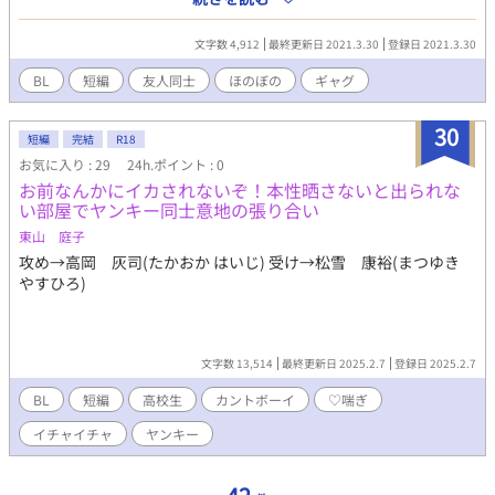
スしても出られない部屋】！？
文字数 4,912
最終更新日 2021.3.30
登録日 2021.3.30
BL
短編
友人同士
ほのぼの
ギャグ
30
短編
完結
R18
お気に入り : 29
24h.ポイント : 0
お前なんかにイカされないぞ！本性晒さないと出られな
い部屋でヤンキー同士意地の張り合い
東山 庭子
攻め→高岡 灰司(たかおか はいじ) 受け→松雪 康裕(まつゆき
やすひろ)
文字数 13,514
最終更新日 2025.2.7
登録日 2025.2.7
BL
短編
高校生
カントボーイ
♡喘ぎ
イチャイチャ
ヤンキー