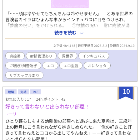
「……頭は冷やせてもちんちんは冷やせません」 とある世界の
冒険者カイラはひょんな事からインキュバスに目をつけられ、
「夢魔の呪い」をかけられる。 ①欲情の呪い 常に肉欲が湧
き、別の者の体を求めるようになる呪い。対象者が男であれば、
続きを読む
精子が作られる量が通常の倍になる。 ②自慰封印の呪い 自分を
慰める事ができなくなる呪い。自分で性器に触れても絶頂に至る
文字数 484,145
最終更新日 2026.8.2
登録日 2024.9.10
事も射精もできず、自らの欲望を掻き立てるのみ。 ③混沌の呪い
自分の周りにいる者の劣情を掻き立てる呪い。その効果は耐性
貞操帯
射精管理あり
異世界
インキュバス
が無い者ほどよく効く。 そして、これらの呪いと共に「夢魔の
♡喘ぎ/濁音喘ぎ
エロ
エロ重視
おにショタ
貞操帯」を装着されてしまった。 カイラは夢魔の呪いに抗おう
とするが、襲い来る劣情に我慢できなくなり…… 射精管理され
サブカップルあり
て苦しむ姿が見たい… 様々なカップルを見て楽しみたい… 攻
め達にとことん意地悪される受け達が見たい…なんて方々に特に
10
薦めたい！ ＊ゆったりと更新したいと考えております ＊性的表現
短編
完結
R18
が大半を占めるBL（ボーイズラブ）作品ですので、苦手な方はご
お気に入り : 17
24h.ポイント : 42
注意ください ＊所々でご都合主義の展開となってしまうかもしれ
好きって言わないと出られない部屋！
ません。ご了承ください ＊受けが攻め、攻めが受けへ変わる事も
ユーリ
あります。苦手な方はご注意ください ＊元ネタは私が別で書いて
いるダークファンタジーなので雰囲気はほんのり暗めです ＊説明
ひとり暮らしをする幼馴染の部屋へと遊びに来た夏希は、三歳年
の内容を変えると思いますので、定期的に見ていただければ幸い
上の睦月にこう言われながら抱きしめられた。「俺の好きこと好
です 以下、現在含む要素です 貞操帯、貞操具、射精管理、自慰、
きって言わねえとココから出してやんねえ」ーー好きって言わな
インキュバス、言葉攻め、兜合わせ、手コキ、エアセックス、リ
いと出られない部屋！