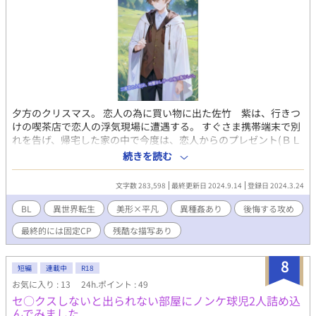
夕方のクリスマス。 恋人の為に買い物に出た佐竹 紫は、行きつ
けの喫茶店で恋人の浮気現場に遭遇する。 すぐさま携帯端末で別
れを告げ、帰宅した家の中で今度は、恋人からのプレゼント(ＢＬ
ゲーム)を見つけてしまう。 『あとで一緒にプレイしよう』 その
続きを読む
文面に怒りを覚え、床に投げつけた次の瞬間、紫は意識を失って
しまう。 そして次に目を覚ました先では、 おめでとうございま
文字数 283,598
最終更新日 2024.9.14
登録日 2024.3.24
す。 前世の記憶を取り戻しました。 貴男にとっては、地雷の
BLゲーム 『Bind』の世界へようこそ。 当て馬キャラではあ
BL
異世界転生
美形×平凡
異種姦あり
後悔する攻め
りますが、 どうか二回目の人生を ユニ・アーバレンストとし
最終的には固定CP
残酷な描写あり
て 心ゆくまでお楽しみください という謎画面が表示されてい
た。 なんとか状況把握に努めようとする紫ことユニだが、周りに
いる仲間は元恋人の声そっくりな攻略キャラクターと、汚喘ぎん
8
短編
連載中
R18
ほぉ系悪役顔中年カップルだった。 ……離れよう。 そう決意を新
お気に入り : 13
24h.ポイント : 49
たにしていたら、昔の屑系元彼も転生していて、あまり会いたく
セ○クスしないと出られない部屋にノンケ球児2人詰め込
なかった肝心のヒロイン(♂)はチュートリアルセッ●スならぬ敗
んでみました
北セッ●ス中(異種姦)だった。 この世界、本当に何なの！？ おま