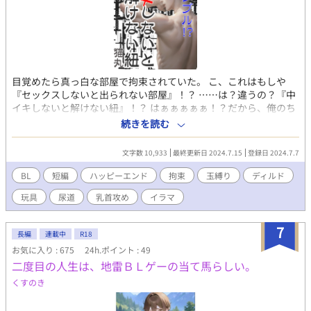
TRPG」「新クトゥルフ神話TRPG」
目覚めたら真っ白な部屋で拘束されていた。 こ、これはもしや
『セックスしないと出られない部屋』！？ ……は？違うの？『中
イキしないと解けない紐』！？ はぁぁぁぁぁ！？だから、俺のち
んこ、しらない男とまとめて縛られてるの！？ どちらが先に中イ
続きを読む
キできるのか『玉ちゃん（主人公）・丸ちゃん（彼氏）ｖｓ対馬
くん・その彼氏』の熱い戦いの火蓋が切って落とされた！！！！
文字数 10,933
最終更新日 2024.7.15
登録日 2024.7.7
えー、司会進行は『ウサギマスク』がお送りいたします。 ＝＝＝
＝＝ ワンライならぬ1.5ｈライで、お題が「玉縛り」だった時に書
BL
短編
ハッピーエンド
拘束
玉縛り
ディルド
いた作品を加筆修正しました。 ゴリッゴリの特殊性癖な上に、ふ
玩具
尿道
乳首攻め
イラマ
ざけているので「なんでもこーい」な方のみ、自己責任でお願い
いたします。 一応ハッピーエンド。10,000字くらいの中に登場人
物5人もいるので、「二人のちんこがまとめて縛られてるんだな
7
長編
連載中
R18
ー」位で、体勢とかもなんとなくふわっとイメージしてお楽しみ
お気に入り : 675
24h.ポイント : 49
いただけると嬉しいです。 ※ムーンライトノベルス様でも掲載し
二度目の人生は、地雷ＢＬゲーの当て馬らしい。
ています。
くすのき