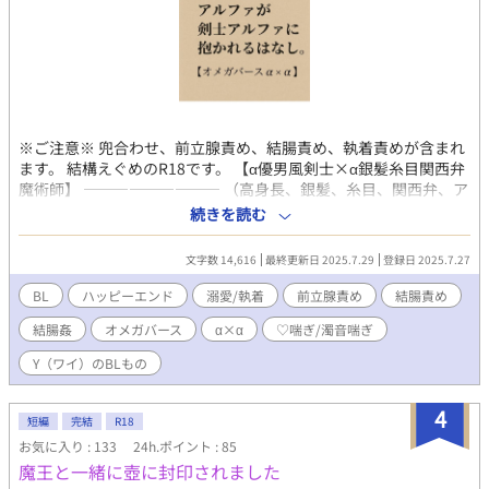
※ご注意※ 兜合わせ、前立腺責め、結腸責め、執着責めが含まれ
ます。 結構えぐめのR18です。 【α優男風剣士×α銀髪糸目関西弁
魔術師】 ————————— （高身長、銀髪、糸目、関西弁、ア
ルファ。俺の特徴って完全に″役満″やん。） 優秀な魔術師として
続きを読む
名高いリョンにはある秘密があった。 それは自分が転生者で、こ
の世界はBLファンタジー世界であること。 第二性がアルファと診
文字数 14,616
最終更新日 2025.7.29
登録日 2025.7.27
断されてから、周囲の人の自分を見る目が変わった。 （いやや、
俺は普通に女と恋愛がしたい！） オメガを避け、フラグを避け、
BL
ハッピーエンド
溺愛/執着
前立腺責め
結腸責め
行き着いた先は同じように第二性に嫌悪感を持っている相棒″ミク
結腸姦
オメガバース
α×α
♡喘ぎ/濁音喘ぎ
トス″。 ダンジョン研究家として、長年支え合ってきたはずだっ
た。 それなのに——、 「ねぇ、これ。“SEXしないと出られない
Y（ワイ）のBLもの
部屋”って書いてるよ」 「見るな見るなミクトス。見んかったら
それは無いのと同じや」
4
短編
完結
R18
お気に入り : 133
24h.ポイント : 85
魔王と一緒に壺に封印されました