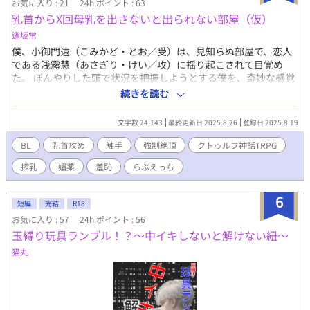
お気に入り : 21
24h.ポイント : 63
乳首からX回母乳を出さないと出られない部屋（仮）
逢坂常
僕、小御門遠（こみかど・とお／受）は、見知らぬ部屋で、恋人
である浅霧慧（あさぎり・けい／攻）に揺り起こされて目覚め
た。 ぼんやりした頭で状況を把握しようとする僕を、奇妙な感覚
が襲う。……薄い衣服が『そこ』と擦れるだけで、背筋に甘い疼
続きを読む
きが走る──乳首が、異様に敏感になっている……！？ （……と
いう出だしからはじまる自作CoCシナリオ『召しませ白濁』を自
文字数 24,143
最終更新日 2025.8.26
登録日 2025.8.19
カプで回った時のログ、という体の単なるエロ小説です。乳首責
め、我慢、強制絶頂、搾乳、触手、性行為（本番）などの要素が
BL
乳首攻め
触手
強制絶頂
クトゥルフ神話TRPG
含まれますので、そういうのが好きな方におすすめです。NTRで
搾乳
媚薬
羞恥
らぶえっち
はないつもりです。クトゥルフ神話知識がなくても特に問題あり
ません。） （シナリオは『召しませ白濁』というタイトルで無料
公開中です。通過したい方は検索してみてください。） （この話
6
短編
完結
R18
のふたりの馴れ初めは『小御門遠の演繹法』ですが、読まなくて
お気に入り : 57
24h.ポイント : 56
も特に問題ありません。大学生カプなんだな～と思っていただけ
玉縛り玩具ランブル！？～中イキしないと解けない紐～
れば） ※本作は、「株式会社アークライト」及び「株式会社
KADOKAWA」が権利を有する『クトゥルフ神話TRPG』シリーズ
猫丸
の二次創作物です。 Call of Cthulhu is copyright ©1981, 2015,
2019 by Chaosium Inc. ;all rights reserved. Arranged by Arclight
Inc. Call of Cthulhu is a registered trademark of Chaosium Inc.
PUBLISHED BY KADOKAWA CORPORATION 「クトゥルフ神話