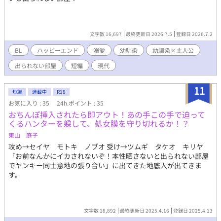
バ、強姦、精飲、植物姦、潮吹き、フェラ、素股、SM、女装、
鏡、キスマーク、お尻の開発、不貞、セックスしないと出られな
い部屋、ディルド作成、初夜失敗、女性用下着、養父、二輪差
し、3P、射精禁止、焦らし、擬似オナ二ー、寸止め、遠隔バイ
文字数 16,697
最終更新日 2026.7.5
登録日 2026.7.2
ブ、ファストセックス
BL
ハッピーエンド
溺愛
幼馴染
幼馴染×主人公
出られない部屋
短編
現代
11
短編
連載中
R18
お気に入り : 35
24h.ポイント : 35
おちんぽ挿入されたら即アウト！あの手この手で迫って
くるハンターを躱して、処女膜を守り切れるか！？
東山 庭子
攻め→セイヤ モトキ ノブオ 受け→ツムギ タケオ キリヤ
「お前なんかにイカされないぞ！本性晒さないと出られない部屋
でヤンキー同士意地の張り合い」に出てきた地底人が出てきま
す。
文字数 18,892
最終更新日 2025.4.16
登録日 2025.4.13