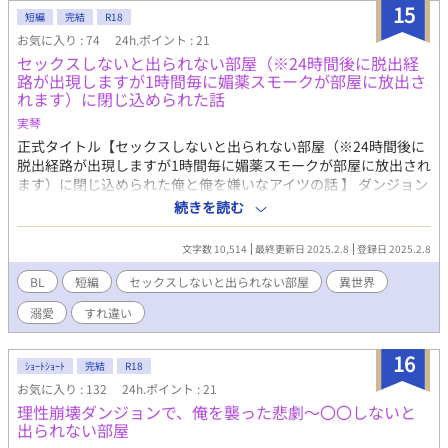
15
ました♡
短編
完結
R18
お気に入り : 74
24h.ポイント : 21
セックスしないと出られない部屋（※24時間後に脱出経
路が出現しますが1時間毎に媚薬スモークが部屋に放出さ
れます）に閉じ込められた話
実琴
正式タイトル【セックスしないと出られない部屋（※24時間後に
脱出経路が出現しますが1時間毎に媚薬スモークが部屋に放出され
ます）に閉じ込められた俺と俺を嫌いなアイツの話 】 ダンジョン
で隠し魔法陣を誤って作動させたノアは、同じパーティーメンバ
続きを読む
ーのアレンを巻き込んでセックスしないと出られない部屋に閉じ
込められてしまった。 しかし、不幸中の幸いで24時間経過すれば
文字数 10,514
最終更新日 2025.2.8
登録日 2025.2.8
自然と外に出られる仕様で安堵するも、1時間毎に放出される媚薬
スモークで身体はどんどん熱っていく。 アレンにめちゃくちゃに
BL
短編
セックスしないと出られない部屋
異世界
抱かれたい。 でもダメだ。だってアレンは俺のことが嫌いなんだ
溺愛
すれ違い
から。 初恋拗らせ攻め×嫌われてると思い込んでる受けのすれ違
いエロトラップラブ このお話はムーンライトノベルズでも公開し
ています。
16
ｼｮｰﾄｼｮｰﾄ
完結
R18
お気に入り : 132
24h.ポイント : 21
理性崩壊ダンジョンで、俺を襲った悲劇〜〇〇しないと
出られない部屋