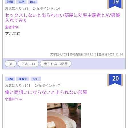
19
短編
完結
R18
お気に入り : 38
24h.ポイント : 14
セックスしないと出られない部屋に効率主義者とAV男優
入れてみた
宝者来価
アホエロ
文字数 6,702
最終更新日 2022.2.5
登録日 2021.11.26
BL
アホエロ
出られない部屋
20
長編
連載中
なし
お気に入り : 101
24h.ポイント : 7
俺と両想いにならないと出られない部屋
小熊井つん