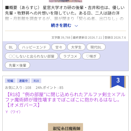
■概要（あらすじ） 星窓大学オカ研の後輩・吉井和也は、優しい
先輩・牧野昇への片想いを隠していた。ある日、二人は謎の洋
館・月影館を調査するが、扉が閉まり「契らぬ者、出口なし」の
文字が現れる。怖いはずなのに、昇の近くにいるほど和也の本音
続きを読む
は暴かれていく。恋人未満の二人を、出られない館が甘くおせっ
かいに後押しする、濃厚甘々BLラブコメ。 ■一言コメント ○○
文字数 39,788
最終更新日 2026.7.11
登録日 2026.7.6
しないと出られない館 ホラー＆ラブコメ＆甘々 ■タグ BL / ボー
イズラブ / R18 / 現代BL / 先輩×後輩 / ○○しないと出られない部
BL
ハッピーエンド
甘々
大学生
現代BL
屋 ラブコメ / 両想い / ♡喘ぎ / ハッピーエンド ■AI活用 ・表紙
○○しないと出られない部屋
ラブコメ
♡喘ぎ
（AIイラスト） ・会話テンポ＆文章校正 ・タイトル/名前/タグ案
■そのほか 成人対象（R18）
先輩×後輩
3
短編
連載中
R18
お気に入り : 108
24h.ポイント : 85
【R18】″例の部屋″に閉じ込められたアルファ剣士×アル
ファ魔術師が理性壊すまでぼこぼこに抱かれるはなし。
【オメガバース】
Ｙ（ワイ）