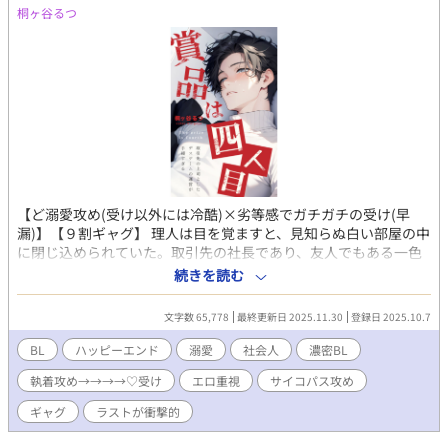
桐ヶ谷るつ
【ど溺愛攻め(受け以外には冷酷)×劣等感でガチガチの受け(早
漏)】【９割ギャグ】 理人は目を覚ますと、見知らぬ白い部屋の中
に閉じ込められていた。取引先の社長であり、友人でもある一色
も、ここ「セックスかデスゲームしないと出られない部屋」に呼
続きを読む
び出されていたようだった。気まずさMAXの顧客とのセックスは
選択外であり、もちろんデスゲームを選ぶが、開始早々スクリー
文字数 65,778
最終更新日 2025.11.30
登録日 2025.10.7
ンはフリーズ。導入音楽はなぜか演歌で微妙。出されるゲームが
色々と手緩く、先行きに不安を覚える。二人はこの不気味な部屋
BL
ハッピーエンド
溺愛
社会人
濃密BL
から脱出することはできるのだろうかーー？ 「これ、生き残る可
執着攻め→→→→♡受け
エロ重視
サイコパス攻め
能性のが高くないですか？」 「生存率八割のデスゲームかあ」
「ぐっだぐだですね」 ＊こんな表紙だけど９割ギャグです ＊ど執
ギャグ
ラストが衝撃的
着攻め ＊清水さん(脇役)がいい仕事をしてくれる ＊第13回ＢＬ大
賞奨励賞受賞作品です。応援いただきまして、ありがとうござい