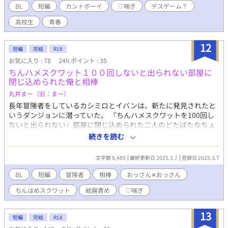
BL
短編
カントボーイ
♡喘ぎ
デスゲーム？
高校生
青春
12
短編
完結
R18
お気に入り : 78
24h.ポイント : 35
ちんハメスクワット１００回しないと出られない部屋に
閉じ込められた俺と相棒
丸井まー（旧：まー）
長年冒険者をしているカシミロとイバンは、新たに発見されたと
いうダンジョンに潜っていた。 『ちんハメスクワットを100回し
ないと出られない』部屋に閉じ込められた二人のどたばたなちょ
っとしたお話。 片想い歴25年の犯罪者面おっさん✕遊び人の顔面
続きを読む
詐欺おっさん。 ※♡喘ぎです！ ※ムーンライトノベルズさん、
pixivさんでも公開しております。
文字数 8,489
最終更新日 2025.3.7
登録日 2025.3.7
BL
短編
冒険者
相棒
おっさん✕おっさん
ちんはめスクワット
結腸責め
♡喘ぎ
13
短編
完結
R18