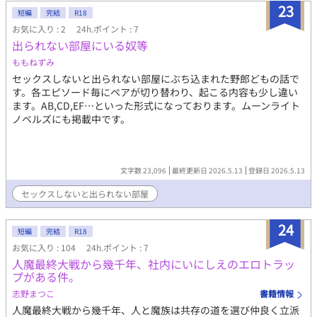
23
短編
完結
R18
お気に入り : 2
24h.ポイント : 7
出られない部屋にいる奴等
ももねずみ
セックスしないと出られない部屋にぶち込まれた野郎どもの話で
す。各エピソード毎にペアが切り替わり、起こる内容も少し違い
ます。AB,CD,EF…といった形式になっております。ムーンライト
ノベルズにも掲載中です。
文字数 23,096
最終更新日 2026.5.13
登録日 2026.5.13
セックスしないと出られない部屋
24
短編
完結
R18
お気に入り : 104
24h.ポイント : 7
人魔最終大戦から幾千年、社内にいにしえのエロトラッ
プがある件。
志野まつこ
書籍情報
人魔最終大戦から幾千年、人と魔族は共存の道を選び仲良く立派