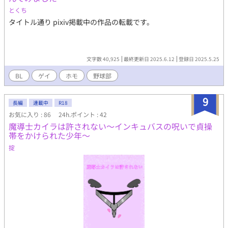
けにスケベするまで出られない部屋で３Ｐとか、マジ勘弁してく
とくち
れ！ 表紙絵はAI生成したものですが、ちょいちょい反逆にあい、
タイトル通り pixiv掲載中の作品の転載です。
一番マシなこれに落ち着きました。 そばかすがログアウトしてお
りますが、心の目で追加していただけると有難いです。
文字数 40,925
最終更新日 2025.6.12
登録日 2025.5.25
BL
ゲイ
ホモ
野球部
9
長編
連載中
R18
お気に入り : 86
24h.ポイント : 42
魔導士カイラは許されない〜インキュバスの呪いで貞操
帯をかけられた少年〜
掟