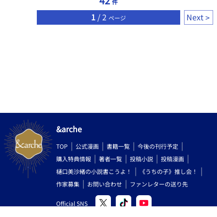
42
件
1
/ 2
Next
ページ
&arche
TOP
公式漫画
書籍一覧
今後の刊行予定
購入特典情報
著者一覧
投稿小説
投稿漫画
樋口美沙緒の小説書こうよ！
《うちの子》推し会！
作家募集
お問い合わせ
ファンレターの送り先
Official SNS