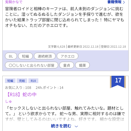
兎騎かなで
書籍情報
冒険者ロイドと相棒のキーファは、前人未到のダンジョンに挑む
ことに。湿ってぬるぬるしたダンジョンを手探りで進むが、欲を
かいた結果トラップ部屋に閉じ込められてしまった！ 特にヤマも
オチもない、ただのアホエロです。
文字数 6,628
最終更新日 2022.12.18
登録日 2022.12.18
BL
短編
連続絶頂
アホエロ
〇〇しないと出られない部屋
童貞
媚薬
17
短編
完結
R18
お気に入り : 108
24h.ポイント : 14
【R18】蛇の中
しゅ
「セックスしないと出られない部屋、触れてみたいな。題材とし
て。」 という欲求からです。 蛇〜な男、実際に相対するのは嫌で
すが、壁としてみるのはいいですよね。好きです。 細かな設定は
描いておりませんが、ふわっと想像いただければと。 どうぞよし
続きを読む
なに。