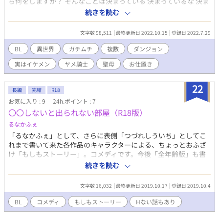
ら何をしますか？ そんなことは決まっている 決まっているな 決ま
ってんのか？ 爛れた日々を送ったあとで開放されると事態は急変
続きを読む
する 俺のモンに手え出すとは… 覚悟はできてんだろうな ああ…ジ
ーン ジーン……ぽっ ちょっと待て！ オレだってジーンのこと！！
文字数 98,511
最終更新日 2022.10.15
登録日 2022.7.29
わたしにも秘めたる想いが…… そんな話………になる予定 長編に
なりそうです 見切り発車です ストックが切れたら不定期更新にな
BL
異世界
ガチムチ
複数
ダンジョン
ります 現在、２日〜４日に１話の更新です 視点が入れ代わります
実はイケメン
ヤメ騎士
聖母
お仕置き
素人がスマホでポチポチ書いています 何でも許せる方、お付き合
いください
22
長編
完結
R18
お気に入り : 9
24h.ポイント : 7
〇〇しないと出られない部屋（R18版）
るなかふぇ
「るなかふぇ」として、さらに表側「つづれしういち」としてこ
れまで書いて来た各作品のキャラクターによる、ちょっとおふざ
け「もしもストーリー」。コメディです。今後「全年齢版」も書
くかもしれません。 かなり二次創作に近いですが、一応タグはつ
続きを読む
けておりません（すべて自分の作品なので）。 第一話は「Two
Moons～砂に咲く花～」より、レドとノイン。 第二話以降も、そ
文字数 16,032
最終更新日 2019.10.17
登録日 2019.10.4
のときどきで思い付きやリクエストのあったＣＰで書いていこう
かと思います。 不定期更新。適当にお付き合いくだされば。 ※ム
BL
コメディ
もしもストーリー
Hない話もあり
ーンライトノベルズにも同時連載。