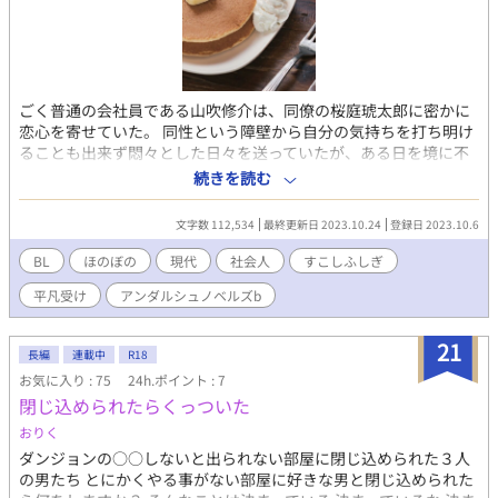
ごく普通の会社員である山吹修介は、同僚の桜庭琥太郎に密かに
恋心を寄せていた。 同性という障壁から自分の気持ちを打ち明け
ることも出来ず悶々とした日々を送っていたが、ある日を境に不
思議な夢を見始める。 それは『〇〇しないと出られない部屋』と
続きを読む
いう形で脱出条件が提示される部屋に桜庭と2人きりで閉じ込めら
れるというものだった。 「この夢は自分の願望が反映されたもの
文字数 112,534
最終更新日 2023.10.24
登録日 2023.10.6
に違いない」そう考えた山吹は夢の謎を解き明かすため奮闘す
る。 陽気お人よし攻め×堅物平凡受けのSF（すこし・ふしぎ）な
BL
ほのぼの
現代
社会人
すこしふしぎ
BL。
平凡受け
アンダルシュノベルズb
21
長編
連載中
R18
お気に入り : 75
24h.ポイント : 7
閉じ込められたらくっついた
おりく
ダンジョンの○○しないと出られない部屋に閉じ込められた３人
の男たち とにかくやる事がない部屋に好きな男と閉じ込められた