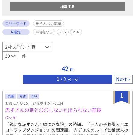
フリーワード
出られない部屋
R指定
R指定なし
R15
R18
件
42
件
1
/ 2
Next
ページ
1
長編
完結
R18
お気に入り : 5
24h.ポイント : 134
赤ずきんの狼と〇〇しないと出られない部屋
にぃみ
『親切な赤ずきんと嘘つきな狼』の続編。 『三人の子豚獣人とエ
ロトラップダンジョン』の関連話。 赤ずきんのルーイと狼獣人の