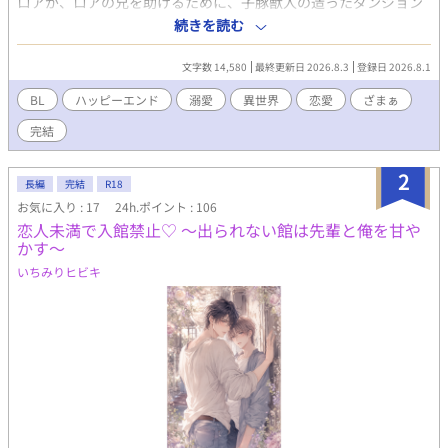
ロアが、ロアの兄を助けるために、子豚獣人の造ったダンジョン
に挑むも、罠にかかりセックスしないと出られない部屋に閉じ込
続きを読む
められ……。 【全3話完結】 8/1から00：00毎日更新
文字数 14,580
最終更新日 2026.8.3
登録日 2026.8.1
BL
ハッピーエンド
溺愛
異世界
恋愛
ざまぁ
完結
2
長編
完結
R18
お気に入り : 17
24h.ポイント : 106
恋人未満で入館禁止♡ 〜出られない館は先輩と俺を甘や
かす〜
いちみりヒビキ