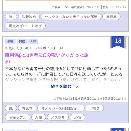
文字数 5,559
最終更新日 2022.7.16
登録日 2022.7.15
BL
執着攻め
セックスしないと出られない部屋
異世界
濁点喘ぎ/ハート喘ぎ
18
長編
完結
R18
お気に入り : 403
24h.ポイント : 14
雑用係βとα勇者にΩの呪いがかかった話
星井
不本意ながら勇者一行の雑用係として共に行動していたβのミュ
レ。 αだらけの一行に辟易していた日々を送っていたが、とある
ダンジョンで黒王から妙な呪いをかけられてしまう。 βにもかか
わらず発情フェロモンを出すようになってしまったミュレは、一
続きを読む
行の中でも大嫌いなαである勇者アレスと二人きりで閉じ込められ
てしまった。 アレスはミュレのフェロモンに触発され、発情状態
文字数 76,665
最終更新日 2021.7.9
登録日 2020.8.4
に陥っている。 互いに気に食わない者同士、なんとか回避しよう
と焦るが……。 ♡喘ぎの練習のために書いたお話です。 下品な言
BL
異世界
オメガバース(独自設定）
♡喘ぎ
葉が多数飛び交います。 （○○しないと出られない部屋、を参考
喧嘩ップル
淫語
メス堕ち
α×β
に書いていたら、収拾がつかなくなりました） 最初から最後まで
頭を空っぽにして読んでくださればと思います。 他サイトにも掲
載