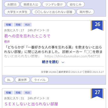
お題SS
鈍感主人公
ツンデレ受け
幼なじみ
大学生×大学生
〇〇しないと出られない部屋
両片想い
26
短編
完結
R18
お気に入り : 17
24h.ポイント : 0
君への恋を忘れたところで
樫井
「どちらかが『一番好きな人の事を忘れる薬』を飲まないと出ら
れない部屋」に閉じ込められました。 診断メーカー「◯◯を飲ま
ないと出られない部屋」 https://shindanmaker.com/940716
より 学院のライバル同士で攻め視点。ダンジョンとかがあるファ
続きを読む
ンタジーな世界です。
文字数 14,066
最終更新日 2021.5.27
登録日 2021.5.27
BL
異世界
ライバル
27
短編
完結
R18
お気に入り : 31
24h.ポイント : 0
ＳＥＸしないと出られない部屋