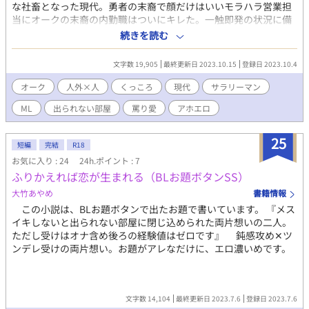
な社畜となった現代。勇者の末裔で顔だけはいいモラハラ営業担
当にオークの末裔の内勤職はついにキレた。一触即発の状況に備
品破損回避のため二人は「○○○しないと出られない」と噂され
続きを読む
る第6打合せ室へ入れられる。 性技に特化したオーク筋×自意識
過剰・適応能力カンスト勇者筋のアホエロ。 「良識人な大久さん
文字数 19,905
最終更新日 2023.10.15
登録日 2023.10.4
をブチ切れさせるなんて優士屋どんだけだよ」なプチクズが耐性
スキルで抗いながらもぐちゃドロにされる話が読みたい方向け。
オーク
人外×人
くっころ
現代
サラリーマン
全9話の予定です。「社畜になったオークと勇者。」より改題。
ML
出られない部屋
罵り愛
アホエロ
25
短編
完結
R18
お気に入り : 24
24h.ポイント : 7
ふりかえれば恋が生まれる（BLお題ボタンSS）
大竹あやめ
書籍情報
この小説は、BLお題ボタンで出たお題で書いています。 『メス
イキしないと出られない部屋に閉じ込められた両片想いの二人。
ただし受けはオナ含め後ろの経験値はゼロです』 鈍感攻め‪✕‬ツ
ンデレ受けの両片想い。お題がアレなだけに、エロ濃いめです。
文字数 14,104
最終更新日 2023.7.6
登録日 2023.7.6