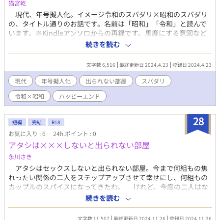
猫宮乾
現代、年号擬人化。イメージ令和のスパダリ×昭和のスパダリ
の、タイトル通りのお話です。名前は「昭和」「令和」と読んで
います。※Kindleアンソロからの再録です。馬鹿にする意図など
はありません。私の中でのBLにおけるそれぞれのスパダリのイメ
続きを読む
ージです。どちらも大好きです。
文字数 6,516
最終更新日 2024.4.23
登録日 2024.4.23
現代
年号擬人化
出られない部屋
スパダリ
令和×昭和
ハッピーエンド
28
短編
完結
R18
お気に入り : 6
24h.ポイント : 0
アタシは×××しないと出られない部屋
永川さき
アタシはセックスしないと出られない部屋。今まで何組もの焦
れったい関係の二人をステップアップさせて幸せにし、何組もの
カップルのスパイスになってきたわ。 けれど、今度の二人はな
んだか様子がおかしいわ。きゃーッ待って待って！ この二人、
続きを読む
殺し合っている！ アタシはセックスをしないと出られない部屋
として、この二人をステップアップさせることができるの⁉︎
文字数 11,507
最終更新日 2024.11.26
登録日 2024.11.26