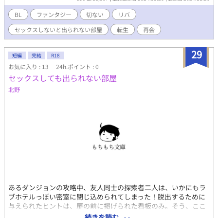
BL
ファンタジー
切ない
リバ
セックスしないと出られない部屋
転生
再会
29
短編
完結
R18
お気に入り : 13
24h.ポイント : 0
セックスしても出られない部屋
北野
あるダンジョンの攻略中、友人同士の探索者二人は、いかにもラ
ブホテルっぽい密室に閉じ込められてしまった！脱出するために
与えられたヒントは、扉の前に掲げられた看板のみ。そう、ここ
は【セックスしないと出られない部屋】……ではなく、【セック
続きを読む