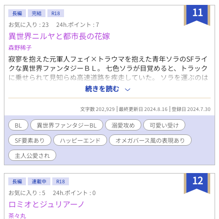
11
長編
完結
R18
お気に入り : 23
24h.ポイント : 7
異世界ニルヤと都市長の花嫁
森野稀子
寂寥を抱えた元軍人フェイ×トラウマを抱えた青年ソラのSFライ
クな異世界ファンタジーＢＬ。 七色ソラが目覚めると、トラック
に乗せられて見知らぬ高速道路を疾走していた。 ソラを運ぶのは
黒髪に眼帯のフェイと、金髪で陽気なアッシュという元軍人の二
続きを読む
人組。ソラは監獄要塞という刑務所に収監されていたところ、階
層都市ヨウトゥアの都市長ジャヒバルの指示で連れ出されたのだ
文字数 202,929
最終更新日 2024.8.16
登録日 2024.7.30
という。走行中に謎のトラックに襲撃されたが、ソラがとっさに
逃げたいと念じると、フェイ、アッシュとともにトラックごと経
BL
異世界ファンタジーBL
溺愛攻め
可愛い受け
済特区へと空間移転を果たし、ソラは二人からシュニャと呼ばれ
SF要素あり
ハッピーエンド
オメガバース風の表現あり
るようになる。 その後ソラはフェイとの会話で、ニルヤと呼ばれ
る異世界に移転したらしいこと、シュニャは時空を超越して様々
主人公愛され
な世界に顔を出すニルヤの神であり、ソラはその神の分身だと思
われていることを知る。入社式を終えて翌日から正社員として働
12
く予定だったソラは、なぜ自分がニルヤに飛ばされたのか、なぜ
長編
連載中
R18
襲われたのか、またなぜジャヒバルが面会したがっているのか、
お気に入り : 5
24h.ポイント : 0
わからないことだらけだった。 翌日、ジャヒバルとの面会を果た
ロミオとジュリアーノ
したソラは、ニルヤに伝わるある伝承について聞かされる。それ
茶々丸
は、システムの壊れたニルヤにシュニャという神が顕現し、世界