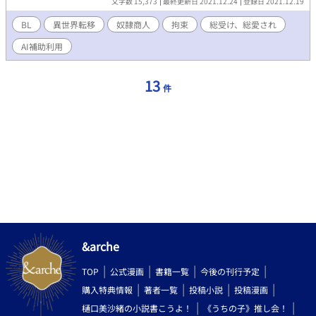
文字数 15,373
最終更新日 2021.12.24
登録日 2021.12.19
BL
異世界転移
奴隷商人
拘束
総受け、総愛され
AI補助利用
13
件
&arche
TOP
公式漫画
書籍一覧
今後の刊行予定
購入特典情報
著者一覧
投稿小説
投稿漫画
樋口美沙緒の小説書こうよ！
《うちの子》推し会！