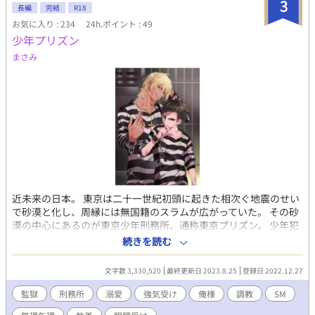
3
長編
完結
R18
お気に入り : 234
24h.ポイント : 49
少年プリズン
まさみ
近未来の日本。 東京は二十一世紀初頭に起きた相次ぐ地震のせい
で砂漠と化し、周縁には無国籍のスラムが広がっていた。 その砂
漠の中心にあるのが東京少年刑務所、通称東京プリズン。 少年犯
罪の増加に頭を痛めた政府が半世紀前に設立した、入ったら二度
続きを読む
と出られないと言われる悪名高い刑務所。 それぞれの理由を抱え
て劣悪な刑務所に送りこまれた少年たちの群像劇。 （ＳＦ／バイ
文字数 3,330,520
最終更新日 2023.8.25
登録日 2022.12.27
オレンス／アクション／ＢＬ１８禁） （カプ傾向 寡黙包容攻め
×クール強気受け 美形俺様攻め×強気意地っ張り受け） 表紙：
監獄
刑務所
溺愛
強気受け
俺様
調教
SM
あさを（@asawo0）様