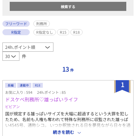
フリーワード
刑務所
R指定
R指定なし
R15
R18
件
13
件
1
長編
連載中
R18
お気に入り : 594
24h.ポイント : 85
ドスケベ刑務所♡雄っぱいライフ
ビビアン
国が規定する雄っぱいサイズを大幅に超過するという大罪を犯し
たため、名前も人権も奪われて特殊な刑務所に収監された雄っぱ
い4545号、通称シコ。 いつか釈放される日を夢見ながら日々を過
ごしていた彼だが、犯罪級の雄っぱいを持つ彼が平穏な生活など
続きを読む