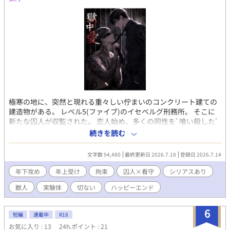
極寒の地に、突然と現れる重々しい佇まいのコンクリート建ての
建造物がある。 レベル5(ファイブ)のイセベルグ刑務所。 そこに
新たな囚人が収監された。 恋人始め、多くの同性をﾞ喰い殺したﾞ
重罪により、死刑が確定しているNo.2313。 これは、盲目であり
続きを読む
悪食の囚人とその彼の秘密を知った口は悪いが真面目な看守と
の… 僅か2ヶ月の話。 ※この作品はフィクションです。 実際の名
文字数 94,480
最終更新日 2026.7.18
登録日 2026.7.14
前や団体とは関係ありません。 あくまで、作者のフィクションで
あり、ファンタジー要素が含まれた作品としてお楽しみ下さい。
年下攻め
年上受け
拘束
囚人×看守
シリアスあり
※ほぼ全てのページに 血、暴力、強姦、等が含まれてます。 苦手
獣人
実験体
切ない
ハッピーエンド
な方はお控えください。 〜 登場人物 〜 No.2313 愛称 クゥ 殺人罪
にて死刑が確定してる囚人 年齢 16歳 身長188cm 灰色かかったグ
レーの短髪 看守 No.S-89 愛称 ハク エリアﾞSﾞ専属の看守 年齢 28
6
短編
連載中
R18
歳↑ 身長185cm 前髪長めの短髪の黒髪に 青紫色の瞳を持つ。 口
お気に入り : 13
24h.ポイント : 21
は悪いが真面目な男。 表紙 AI画像 ChatGPT使用•作成