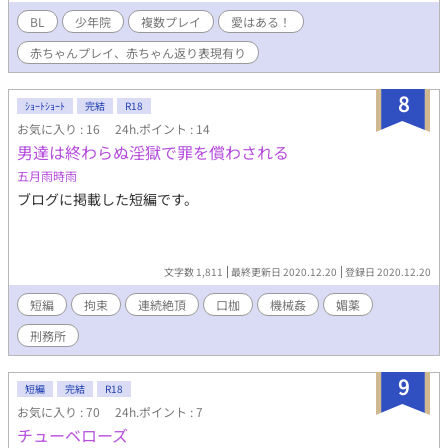
った…。 秋月 奏多（あきづき かなた）18歳 子育てに無関心な
母親に育てられた。 度重なる非行により母親が養育を拒否したた
BL
少年院
複数プレイ
愛はある！
め、少年院送りとなる。 四菱 亜蓮（よつびし あれん） スポ
赤ちゃんプレイ、赤ちゃん返り表現有り
ンサー。日本を代表する財閥の有力者で、近寄り難い程の美貌の
持ち主。立場上、少年院や刑務所のスポンサー行事に顔は出すも
ののサービスを受けたことはなかったが、奏多のことを気に入
8
ｼｮｰﾄｼｮｰﾄ
完結
R18
る。 阿久津 馨（あくつ かおる） スポンサー。中性的な美貌の
お気に入り : 16
24h.ポイント : 14
高名な精神科医。日頃から非行少年の更生に尽力しており、根が
男達は終わらぬ淫獄で罪を償わされる
純情で更生の可能性が高い奏多のことを気に入る。 ＊おちゃらけ
&とんでも設定なので、心の広い方向けです。
五月雨時雨
ブログに掲載した短編です。
文字数 1,811
最終更新日 2020.12.20
登録日 2020.12.20
短編
拘束
連続絶頂
口枷
機械姦
媚薬
刑務所
9
短編
完結
R18
お気に入り : 70
24h.ポイント : 7
チューベローズ