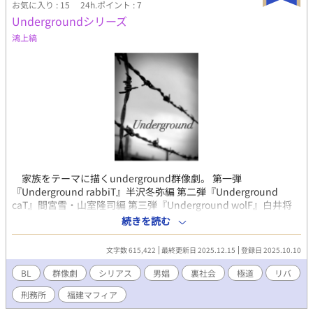
お気に入り : 15
24h.ポイント : 7
Undergroundシリーズ
鴻上縞
家族をテーマに描くunderground群像劇。 第一弾
『Underground rabbiT』半沢冬弥編 第二弾『Underground
caT』間宮雪・山室隆司編 第三弾『Underground wolF』白井将
生編 第四弾『Underground tigeR』田島一平編 最終章
続きを読む
『Underground──』完結編 元々分けていたシリーズものを一
本にまとめたため、各お話しの頭に表紙画像を入れています。サ
文字数 615,422
最終更新日 2025.12.15
登録日 2025.10.10
イズ調整ができなかったため巨大になっていますが、驚かないで
下さい。 番外編に関しては数が膨大な為、厳選して数点のみバ
BL
群像劇
シリアス
男娼
裏社会
極道
リバ
ックアップ予定。 平和な後日談等のゆるいものは上げませんの
刑務所
福建マフィア
でご興味のある方はエブリスタの方でご覧ください。