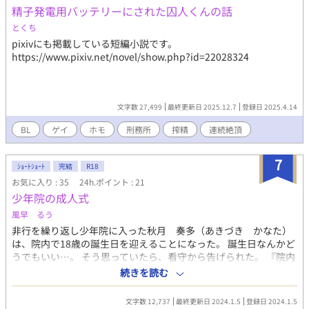
精子発電用バッテリーにされた囚人くんの話
とくち
pixivにも掲載している短編小説です。
https://www.pixiv.net/novel/show.php?id=22028324
文字数 27,499
最終更新日 2025.12.7
登録日 2025.4.14
BL
ゲイ
ホモ
刑務所
搾精
連続絶頂
7
ｼｮｰﾄｼｮｰﾄ
完結
R18
お気に入り : 35
24h.ポイント : 21
少年院の成人式
風早 るう
非行を繰り返し少年院に入った秋月 奏多（あきづき かなた）
は、院内で18歳の誕生日を迎えることになった。 誕生日なんかど
うでもいい…。 そう思っていたら、看守から告げられた。 『院内
で18歳を迎えた少年の、成人式を行う。』 その成人式とは、奉仕
続きを読む
の精神を学ぶための矯正教育で、少年院の運営費用を援助してく
れるスポンサー達へ、非行少年達が性的に奉仕するという内容だ
文字数 12,737
最終更新日 2024.1.5
登録日 2024.1.5