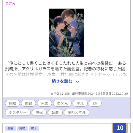
まさみ
「俺にとって書くことはくそったれた人生と弟への復讐だ」 ある
刑務所、アクリルガラスを隔てた面会室。記者の取材に応じた囚
人の名前は片桐景文、28歳。 数年前に起きたセンセーショナルな
事件の関係者だ。 刑務所に収監された景文が語り出したのは三歳
続きを読む
下の非凡な弟、片桐亮との確執。 若くしてベストセラー作家とな
り一世を風靡した亮と景文の、愛憎入り乱れた秘密の関係と
文字数 37,159
最終更新日 2024.5.5
登録日 2022.10.30
は……。 （弟×兄/すれ違い/愛憎/鬼畜/調教/SМ） 執着尽くし攻め
（弟）×淫乱平凡クズ受け（兄） 表紙：はこべ
短編
調教
兄弟
弟×兄
平凡
SM
（@hakobera_105）様
ミステリー
男娼
執着
美形×平凡
10
長編
完結
R18