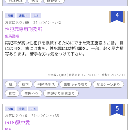
無理矢理
執着
眼鏡受け
4
長編
連載中
R18
お気に入り : 69
24h.ポイント : 42
性犯罪専用刑務所
但馬憂姫
再犯率が高い性犯罪を撲滅するためにできた矯正施設のお話。 目
には目を、歯には歯を、性犯罪には性犯罪を。 一部、軽く暴力描
写あります。 苦手な方は気をつけて下さい。
文字数 21,044
最終更新日 2024.11.15
登録日 2022.2.11
BL
矯正
刑務所生活
鬼畜キャラ有り
R18シーンあり
拘束
無理やり
無理やり要素あり
5
長編
完結
R18
お気に入り : 6
24h.ポイント : 35
(R18)獄中愛
獅月