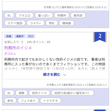
送れるわけもなく…… 男でも開発すれば乳が出る世界。日本っぽ
いどこか。 深く考えちゃいけないタイプのアホエロです。 気まぐ
文字数 33,372
最終更新日 2020.5.5
登録日 2020.4.21
れ不定期更新
BL
アホエロ
雄っぱい
刑務所
筋肉受
スケベ施設
コメディ
搾乳
機械姦
2
長編
連載中
R15
お気に入り : 5
24h.ポイント : 49
刑務所のイジメ
ポコたん
刑務所内で起きてもおかしくない性的イジメ小説です。 筆者は刑
務所に入った事がないのであくまでフィクションです。 この物語
は たかし（性犯罪で懲役２年（1年6月＋6月） あきら（殺人で懲
役15年） ゆずる（脅迫で2年6月） けんた（窃盗で１年） 佐藤
続きを読む
（看守） で構成されています。 ＢＬ、性犯罪、性的イジメ要素が
あります。
文字数 6,170
最終更新日 2026.1.4
登録日 2026.1.2
BL
調教
性的イジメ
自慰行為(細かい描写あり）
剃毛
フェラあり
イマラチオ