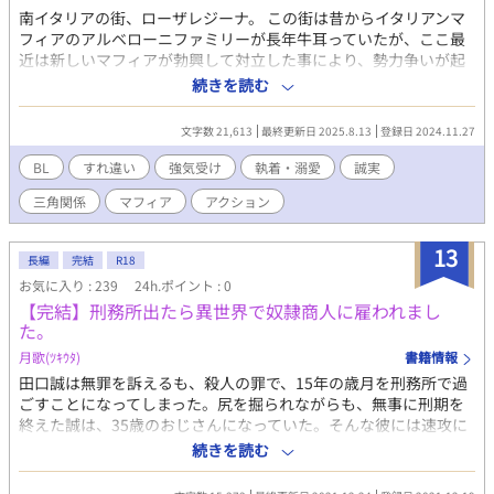
に平穏をもたらすというものだった。マスターシステムへのアク
南イタリアの街、ローザレジーナ。 この街は昔からイタリアンマ
セスが失われたニルヤの各都市は、都市の呪いというバグに悩ま
フィアのアルベローニファミリーが長年牛耳っていたが、ここ最
されていた。 都市長とシュニャの婚姻によりシュニャがマスター
近は新しいマフィアが勃興して対立した事により、勢力争いが起
システムへの鍵となることから、ジャヒバルはその場でソラに結
きていた。 そんな中、暴力事件を起こしてパルモ島のトリステ刑
続きを読む
婚を申し込む。そしてソラがシュニャであることを確定させるた
務所にいたアルベローニファミリーのボスの孫であるジュリアー
め、シュニャ判定の心眼を持つ水聖都市長の元を訪れてほしいと
ノが帰ってきた。出所したジュリアーノは、ファミリーの一員に
文字数 21,613
最終更新日 2025.8.13
登録日 2024.11.27
懇願する。結婚はさておき、自身が本当にシュニャなのか確認し
なる為に叔父でアンダーボスのマテオに相談するが、お前はマフ
たかったソラは、フェイとアッシュを護衛に水聖都市ミジチへと
ィアになるべきじゃないと聞き入れてもらえない。この先をどう
BL
すれ違い
強気受け
執着・溺愛
誠実
旅立つことになる。 水聖都市への道中ソラは、ソラのことを気に
しようか悩んでいたところ、街で幼い頃に出会ったロミオと再会
三角関係
マフィア
アクション
入ったらしいフェイから熱烈なアプローチを受ける。かつて人を
する。しかしロミオはローザレジーナの警察で対マフィア組織の
だましていたことの悔恨から、だれかに自分の本音を話すことの
一員だった。 お互いの正体を知らないまま、次第に惹かれあっ
抵抗感や、普通に幸せになることへの罪悪感があったソラは戸惑
ていく二人。しかし、ジュリアーノを溺愛する従兄弟のカルロは
13
長編
完結
R18
いつつも、いつかだれかを好きになり、だれかに自分のことを好
それをよく思っておらず、二人を引き裂こうと画策する。さら
お気に入り : 239
24h.ポイント : 0
きになってもらいたいという願望から、自分とフェイの気持ちに
に、敵対するミラベッラファミリーとの抗争が次第に激しくなっ
向き合う猶予期間を設けることにする。 水聖都市が近づいてきた
【完結】刑務所出たら異世界で奴隷商人に雇われまし
ていき、ジュリアーノも争いに巻き込まれ……。 【正義感強め誠
た。
ところでソラは、シュニャを手中に収めようとする集団に連れ去
実攻め×強気美人受け】 ◆注意事項 当作品には、暴力、薬物など
られ、この世界の恐るべき秘密を知ることになる。また襲撃をき
の反社会的描写がありますので、嫌悪を覚える方は閲覧をご遠慮
月歌(ﾂｷｳﾀ)
書籍情報
っかけにフェイの知らない一面を知ったことからフェイと仲違い
下さい。 また、この作品はこれらの犯罪行為を推奨するものでは
田口誠は無罪を訴えるも、殺人の罪で、15年の歳月を刑務所で過
をしてしまい、一度は近づいていた二人の距離が離れてしまうの
ありません。 メインCP以外にもその他CPあり
ごすことになってしまった。尻を掘られながらも、無事に刑期を
だが――。
終えた誠は、35歳のおじさんになっていた。そんな彼には速攻に
やりたいことがあった。それは、風俗店で女とセックスする事。
続きを読む
だが、刑務所の高い塀をくぐった先には、異世界が広がってい
た。