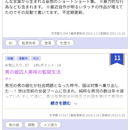
んな言葉から生まれる妄想のショートショート集。 ※暴力的な行
為なども含まれます。 ※最近自作が明るいタッチの作品が増えて
たのでその反動で書いてます。 不定期更新。
文字数 9,394
最終更新日 2022.1.2
登録日 2021.12.25
BL
監禁拘束
堕落
牝堕ち
11
短編
連載中
R18
お気に入り : 57
24h.ポイント : 14
男の娘囚人美咲の監獄生活
オト
男児の男の娘化が社会問題となった昨今、国は対策へ乗り出し
た…！ 世は空前の女装ブームに包まれ、純粋な男児の数は年々減
っていた そして遂に、青少年育成法が改正され国を挙げて男児の
再教育プログラムが施行されるのだった 『監獄』と呼ばれる国管
続きを読む
理の更生施設へ送られた男の娘達は、そこで再教育プログラムを
受講し普通の男子へ戻る、はずだった… しかし『監獄』では世間
文字数 17,817
最終更新日 2024.2.18
登録日 2022.5.28
に公表されていたものとは真逆の教育が行われていた 全男児メス
化計画が今始まる
男の娘
調教
メス堕ち