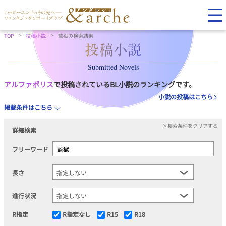
TOP
投稿小説
監獄の検索結果
Submitted Novels
アルファポリス
で投稿されているBL小説のランキングです。
小説の投稿はこちら
掲載条件はこちら
×検索条件をクリアする
詳細検索
フリーワード
長さ
進行状況
R指定
R指定なし
R15
R18