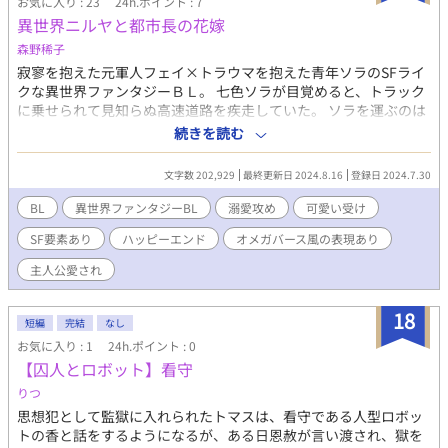
お気に入り : 23
24h.ポイント : 7
異世界ニルヤと都市長の花嫁
森野稀子
寂寥を抱えた元軍人フェイ×トラウマを抱えた青年ソラのSFライ
クな異世界ファンタジーＢＬ。 七色ソラが目覚めると、トラック
に乗せられて見知らぬ高速道路を疾走していた。 ソラを運ぶのは
黒髪に眼帯のフェイと、金髪で陽気なアッシュという元軍人の二
続きを読む
人組。ソラは監獄要塞という刑務所に収監されていたところ、階
層都市ヨウトゥアの都市長ジャヒバルの指示で連れ出されたのだ
文字数 202,929
最終更新日 2024.8.16
登録日 2024.7.30
という。走行中に謎のトラックに襲撃されたが、ソラがとっさに
逃げたいと念じると、フェイ、アッシュとともにトラックごと経
BL
異世界ファンタジーBL
溺愛攻め
可愛い受け
済特区へと空間移転を果たし、ソラは二人からシュニャと呼ばれ
SF要素あり
ハッピーエンド
オメガバース風の表現あり
るようになる。 その後ソラはフェイとの会話で、ニルヤと呼ばれ
る異世界に移転したらしいこと、シュニャは時空を超越して様々
主人公愛され
な世界に顔を出すニルヤの神であり、ソラはその神の分身だと思
われていることを知る。入社式を終えて翌日から正社員として働
18
く予定だったソラは、なぜ自分がニルヤに飛ばされたのか、なぜ
短編
完結
なし
襲われたのか、またなぜジャヒバルが面会したがっているのか、
お気に入り : 1
24h.ポイント : 0
わからないことだらけだった。 翌日、ジャヒバルとの面会を果た
【囚人とロボット】看守
したソラは、ニルヤに伝わるある伝承について聞かされる。それ
りつ
は、システムの壊れたニルヤにシュニャという神が顕現し、世界
に平穏をもたらすというものだった。マスターシステムへのアク
思想犯として監獄に入れられたトマスは、看守である人型ロボッ
セスが失われたニルヤの各都市は、都市の呪いというバグに悩ま
トの香と話をするようになるが、ある日恩赦が言い渡され、獄を