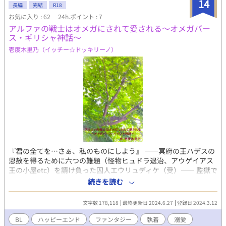
14
長編
完結
R18
お気に入り : 62
24h.ポイント : 7
アルファの戦士はオメガにされて愛される～オメガバー
ス・ギリシャ神話～
壱度木里乃（イッチー☆ドッキリーノ）
『君の全てを…さぁ、私のものにしよう』 ――冥府の王ハデスの
恩赦を得るために六つの難題（怪物ヒュドラ退治、アウゲイアス
王の小屋etc）を請け負った囚人エウリュディケ（受）―― 監獄で
金髪の男から無理を強いられる夢を見ながら、美貌の案内役オル
続きを読む
フェウス（攻）とともに遂行を目指す彼に、驚愕の真実が待ち受
ける―― 身分を隠した特級アルファ（攻）と記憶を奪われた元ア
文字数 178,118
最終更新日 2024.6.27
登録日 2024.3.12
ルファ（受）の正体不明者同士の恋物語♡―― 【閲覧ご注意点】
1：ギリシャ神話ベースの独特なオメガバースです 2：監獄で無理
BL
ハッピーエンド
ファンタジー
執着
溺愛