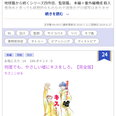
地球篇から続くシリーズ四作目、監獄篇。 本編＋番外編構成 殺人
鬼攻めと言っても経歴的なものなので過度のグロ描写はありませ
ん。番外編で受けへのピアッシング、墨入れ描写が少しありま
続きを読む
す。 性描写、反社会的描写が強めですがこれを推奨するものでは
ありません！ 7/11 番外編含め完結しました。 気が向いたらまた
文字数 84,953
最終更新日 2020.7.11
登録日 2020.6.27
書くかもしれませんが、読んで下さった方、お時間いただいて有
難うございました。 お気に入りご登録くださった方、救われる想
BL
囚人
監獄
サイコパス
リバ
モブ姦
いです。ありがとうございます。心より。
薬物依存症
タトゥー
ピアッシング
ディストピア
24
長編
完結
R18
お気に入り : 14
24h.ポイント : 0
何度でも、やさしい嘘にキスをしろ。【完全版】
ちさここはる