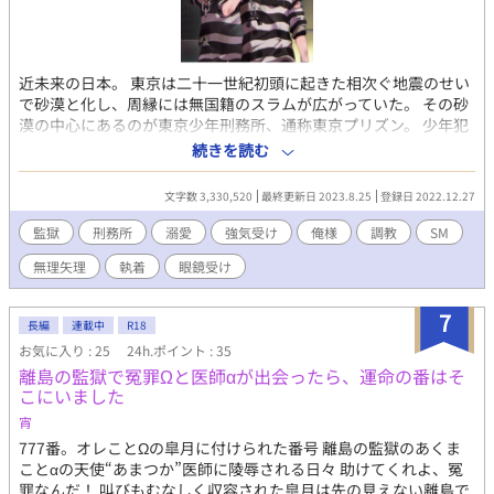
近未来の日本。 東京は二十一世紀初頭に起きた相次ぐ地震のせい
で砂漠と化し、周縁には無国籍のスラムが広がっていた。 その砂
漠の中心にあるのが東京少年刑務所、通称東京プリズン。 少年犯
罪の増加に頭を痛めた政府が半世紀前に設立した、入ったら二度
続きを読む
と出られないと言われる悪名高い刑務所。 それぞれの理由を抱え
て劣悪な刑務所に送りこまれた少年たちの群像劇。 （ＳＦ／バイ
文字数 3,330,520
最終更新日 2023.8.25
登録日 2022.12.27
オレンス／アクション／ＢＬ１８禁） （カプ傾向 寡黙包容攻め
×クール強気受け 美形俺様攻め×強気意地っ張り受け） 表紙：
監獄
刑務所
溺愛
強気受け
俺様
調教
SM
あさを（@asawo0）様
無理矢理
執着
眼鏡受け
7
長編
連載中
R18
お気に入り : 25
24h.ポイント : 35
離島の監獄で冤罪Ωと医師αが出会ったら、運命の番はそ
こにいました
宵
777番。オレことΩの皐月に付けられた番号 離島の監獄のあくま
ことαの天使“あまつか”医師に陵辱される日々 助けてくれよ、冤
罪なんだ！ 叫びもむなしく収容された皐月は先の見えない離島で