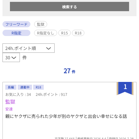
フリーワード
監獄
R指定
R指定なし
R15
R18
件
27
件
1
長編
連載中
R18
お気に入り : 34
24h.ポイント : 917
監獄
安達
親にヤクザに売られた少年が別のヤクザと出会い幸せになる話
文字数 27,665
最終更新日 2026.8.6
登録日 2026.7.28