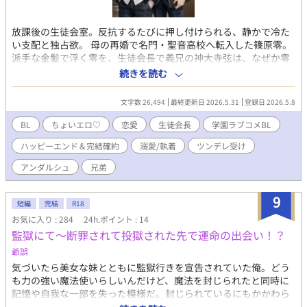
放課後の生徒会室。反抗するたびに押し付けられる、静かで冷た
い支配と独占欲。 母の再婚で名門・聖音高校へ転入した篠原零。
派手な金髪で浮く零を、生徒会長で義兄の神大寺弦は、なぜか零
に執着しその身体を悪戯に求める。 さらに、神大寺家には、もう
続きを読む
一人の兄がいた。 穏やかな笑みで他人を壊すことを愉しむ長男・
律。 弦が執着する零へ、律までもが異常な興味を示し始め――。
文字数 26,494
最終更新日 2026.5.31
登録日 2026.5.8
「零くん、ぼくとも遊ぼうよ」 神大寺兄弟に絡め取られ、零は少
しずつ逃げ場を失っていく。 逃げたいのに、 弦の腕の中だけが苦
BL
ちょいエロ♡
恋愛
生徒会長
学園ラブコメBL
しいほど安心できた。 執着系生徒会長義兄×ツンデレ義弟。 閉ざ
ハッピーエンド＆完結確約
溺愛/執着
ツンデレ受け
された生徒会室から始まる、甘く歪な学園共依存BL。
アンダルシュ
兄弟
9
短編
完結
R18
お気に入り : 284
24h.ポイント : 14
監獄にて〜断罪されて投獄された先で運命の出会い！？
爺誤
気づいたら美女な妹とともに監獄行きを宣告されていた俺。どう
も力の強い魔法使いらしいんだけど、魔法を封じられたと同時に
記憶や自我な一部を失った模様だ。封じられているにもかかわら
ず使えた魔法で、なんとか妹は逃したものの、俺は離島の監獄送