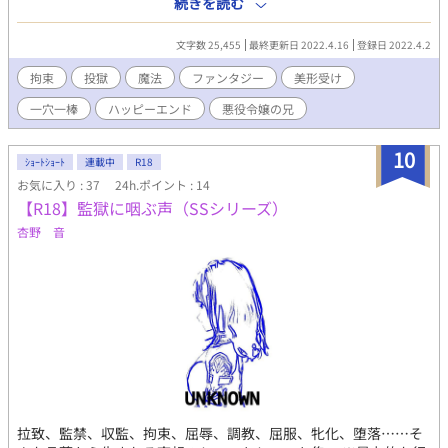
続きを読む
りに。いちおう貴族扱いで独房に入れられていたけれど、綺麗ど
ころのない監獄で俺に目をつけた男がいた。仕方ない、妹に似て
文字数 25,455
最終更新日 2022.4.16
登録日 2022.4.2
いるなら俺も絶世の美形なのだろうから(鏡が見たい)
拘束
投獄
魔法
ファンタジー
美形受け
一穴一棒
ハッピーエンド
悪役令嬢の兄
10
ｼｮｰﾄｼｮｰﾄ
連載中
R18
お気に入り : 37
24h.ポイント : 14
【R18】監獄に咽ぶ声（SSシリーズ）
杏野 音
拉致、監禁、収監、拘束、屈辱、調教、屈服、牝化、堕落……そ