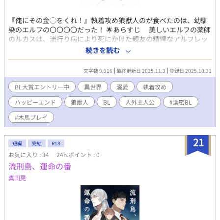
『俺にその金◯をくれ！』執着攻め狼獣人のが食べたのは、幼馴
染のエルフの〇〇〇〇だった！ 🌟あらすじ 美しいエルフの薬師
のルカスは、流行り病により死にかけた親友の精悍なアルフレッ
ドを救うため、人間の町に薬を買いにいく。なぜなら、ルカスに
続きを読む
ってアルフレッドは初恋の人だから。 しかし、ルカスの背後を何
者かがねらっていた。のちに人間界の薬屋でトラブルがおこり無
文字数 9,916
最終更新日 2025.11.3
登録日 2025.10.31
実の罪でつかまり監獄に収容。クロノスと名乗る男に執着され、
『淫乱エルフ』と仕立てられてしまう。 ルカスは純潔を守る為、
BL大賞エントリー中
異世界
溺愛
執着攻め
真実を判定する地獄の門番である逞しい狼獣人に会いにいこうと
ハッピーエンド
狼獣人
BL
人外主人公
#濃密BL
するがーーー『お前を守る為に金〇をくれと！』 狼獣人は、ルカ
スがしっている男似ていた。これは自尊心をなくしたルカスが、
#木馬プレイ
幸せを勝ち取り、溺愛される物語である。 ⚠️第四話予定の木馬プ
レイは中止しました。これについては、番外編で甘々でお届けし
21
ますので、お待ちください💕
短編
完結
R18
お気に入り : 34
24h.ポイント : 0
流刑島、運命の番
真田晃