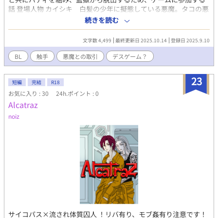
話 登場人物 カイシキ 白髪の少年に擬態している悪魔。タコの悪
魔で背中からタコの触手が伸びてくる。普段はしまっている。 科
続きを読む
目 力 S 知 D 速 B 耐 A ショウタロウ 黒髪の男。
ここから出たい。主人公。悪魔にとても詳しい 寡黙でクール
文字数 4,499
最終更新日 2025.10.14
登録日 2025.9.10
人見知り
BL
触手
悪魔との取引
デスゲーム？
23
短編
完結
R18
お気に入り : 30
24h.ポイント : 0
Alcatraz
noiz
サイコパス×流され体質囚人 ！リバ有り、モブ姦有り注意です！