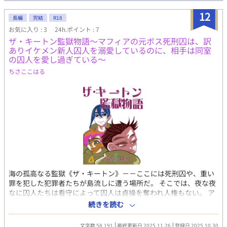
12
長編
完結
R18
お気に入り : 3
24h.ポイント : 7
ザ・キートン監獄物語～マフィアの元ボス死刑囚は、訳
ありイケメン新人囚人を溺愛しているのに、相手は同室
の囚人を愛し過ぎている～
ちさここはる
海の孤高なる監獄《ザ・キートン》－－ここには死刑囚や、重い
罪を犯した犯罪者たちが島流しに遭う場所だ。 そこでは、夜な夜
なに囚人たちは看守によって囚人は貞操を奪われ人権もない。 ア
イジ＝ゴメスとライル＝チャールズは同じ部屋になった。 初日の
続きを読む
夜に看守たちに強姦されそうになったアイジはライルに助けても
らう。 そのことで彼に好意を抱くようになる。意を決して言う
文字数 58,191
最終更新日 2025.11.26
登録日 2025.10.30