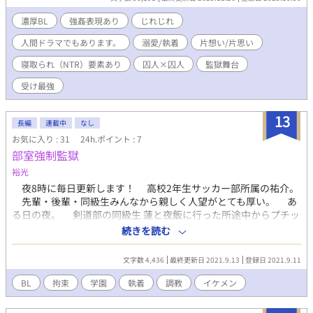
も、鼻先で笑われてしまった。 アイジはライルに振り向いてもら
うために、愛されるために必要なことを元・イタリアンマフィア
濃厚BL
強姦表現あり
じれじれ
のボス、ラバー・ギイドルバに知らないSEXのやり方を教えてもら
人間ドラマでもあります。
溺愛/執着
片想い/片思い
うべく行動を移すのだった。 囚人×囚人×囚人の愛憎劇。 ※何度
でも、やさしい嘘にキスをしろ。の脇キャラたちの、監獄を打ち
寝取られ（NTR）要素あり
囚人×囚人
監獄舞台
壊してしまう彼らが来る少し前の前日譚です。 正真証明、番外編
です。
受け最強
13
長編
連載中
なし
お気に入り : 31
24h.ポイント : 7
部室強制監獄
裕光
夜8時に毎日更新します！ 高校2年生サッカー部所属の祐介。
先輩・後輩・同級生みんなから親しく人望がとても厚い。 あ
る日の夜。 剣道部の同級生 蓮と夜飯に行った所途中からプチッ
と記憶が途切れてしまう 気づいたら剣道部の部室に拘束されて
続きを読む
身動きは取れなくなっていた 現れたのは蓮ともう1人。 1個上
の剣道部蓮の先輩の大野だ。 そして大野は裕介に向かって言っ
文字数 4,436
最終更新日 2021.9.13
登録日 2021.9.11
た。 大野「お前も肉便器に改造してやる」 大野は蓮に裕介の
サッカーの練習着を渡すと中を開けて―…
BL
拘束
学園
執着
調教
イケメン