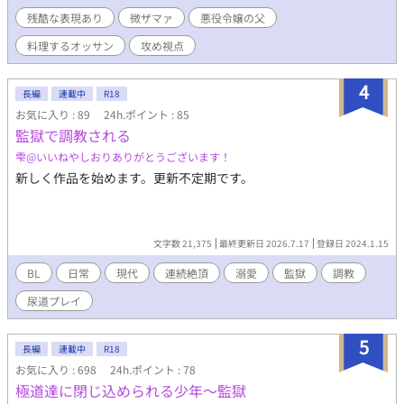
のおっさんが、天使みたいな魔王に料理を貢いだり甘やかしまく
残酷な表現あり
微ザマァ
悪役令嬢の父
ったりする話です。中盤から受けが美少年→美青年に成長しま
す。 甘やかし元公爵×お子様魔王。主に攻め(元公爵)視点。
料理するオッサン
攻め視点
********************************************
ATTENTION
4
******************************************** ＊独自設定があ
長編
連載中
R18
ります。随時更新の【人物紹介とネタバレ含む裏設定】を参考に
お気に入り : 89
24h.ポイント : 85
してください。 ＊子供に関するセンシティブかつ、人道に反する
監獄で調教される
残酷な表現があります。グロ、胸糞注意報です。エロはあんまり
雫@いいねやしおりありがとうございます！
ありません。 ＊コメントは返せませんが、ありがたく拝読してか
ら認証しています。 ＊ストックがあれば毎日0時ごろ更新。1話あ
新しく作品を始めます。更新不定期です。
たりの文字数は少ないです。
文字数 21,375
最終更新日 2026.7.17
登録日 2024.1.15
BL
日常
現代
連続絶頂
溺愛
監獄
調教
尿道プレイ
5
長編
連載中
R18
お気に入り : 698
24h.ポイント : 78
極道達に閉じ込められる少年〜監獄