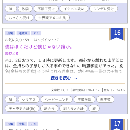
です。 １話につき１えっちします。（ ）内はその章のえっちメ
ニューです。 シリアスシーンはあるものの、基本的には和姦。何
BL
軟禁
不細工受け
イケメン攻め
ツンデレ受け
だかんだ言って仲良しなヒーローとヴィランをお楽しみくださ
おっさん受け
世界観アメコミ風
い。 R18シーンにはタイトルに※が付きます。 ～本文更新以外の
お知らせ～ 2020.6.23 キャラクター紹介に『アドルフ・アップ
ルヤード』を追加しました！
16
長編
連載中
R18
お気に入り : 59
24h.ポイント : 7
僕はぼくだけど僕じゃない誰か。
鳳梨とる
※1、2日おきで、１８時に更新します。 都心から離れた山間部に
は、金持ちの子息しか入る事のできない、晴嵐学園があった。 別
名[金持ちの監獄] そう呼ばれる理由は、幼小中高一貫の男子校で
あり、ゲイやバイの割合が全体の9割だという事。そんな環境で中
続きを読む
学生から寮生活を強いられ、長期休みの間しか家に帰れない事。
そして、特に高校生にもなるとあらゆるところで発情しまくる
文字数 13,621
最終更新日 2024.7.25
登録日 2024.4.5
事。 そんなヤバい学園に、とある理由で主人公の小鳥遊秋人が転
入することになる。 秋人が手にするのは、幸せか、絶望か。 これ
BL
シリアス
ハッピーエンド
王道学園
非王道
は、不器用で未熟な僕らの話。
チャラ男会計(偽)
副会長
副会長✕会計
族
17
長編
完結
R18