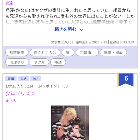
安達
翔湊(かなた)はヤクザの家計に生まれたと思っていた。組員から
も兄達からも愛され守られ1度も外の世界に出たことがない。しか
し、実際は違い家族と思っていた人達との血縁関係は無く養子で
あることが判明。そして翔湊は自分がなぜこの家に養子として迎
続きを読む
え入れられたのか衝撃の事実を知る。頼れる家族も居なくなり外
に出たことがない翔湊は友達もいない。一先この家から逃げ出そ
文字数 110,408
最終更新日 2022.8.13
登録日 2022.3.31
うとする。だが行く手を阻む俵積田会の極道達によってーーー？
最後はハッピーエンドです。
監禁拘束
愛され主人公
BL
二輪挿し
執着・溺愛
無理やり
ヤクザ
極道
6
長編
完結
R18
お気に入り : 234
24h.ポイント : 63
少年プリズン
まさみ