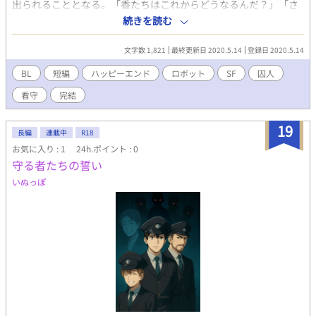
されていた。 都市長とシュニャの婚姻によりシュニャがマスター
出られることとなる。「香たちはこれからどうなるんだ？」「さ
システムへの鍵となることから、ジャヒバルはその場でソラに結
あ、使わない個体は物置行きか、廃棄処分か――いずれ僕らは旧
続きを読む
婚を申し込む。そしてソラがシュニャであることを確定させるた
式が多いから」ロボット看守と囚人の小話です。「即興小説トレ
め、シュニャ判定の心眼を持つ水聖都市長の元を訪れてほしいと
ーニング」さんで出たお題「平和と囚人」をもとに書いたもの。
文字数 1,821
最終更新日 2020.5.14
登録日 2020.5.14
懇願する。結婚はさておき、自身が本当にシュニャなのか確認し
たかったソラは、フェイとアッシュを護衛に水聖都市ミジチへと
BL
短編
ハッピーエンド
ロボット
SF
囚人
旅立つことになる。 水聖都市への道中ソラは、ソラのことを気に
看守
完結
入ったらしいフェイから熱烈なアプローチを受ける。かつて人を
だましていたことの悔恨から、だれかに自分の本音を話すことの
抵抗感や、普通に幸せになることへの罪悪感があったソラは戸惑
19
長編
連載中
R18
いつつも、いつかだれかを好きになり、だれかに自分のことを好
お気に入り : 1
24h.ポイント : 0
きになってもらいたいという願望から、自分とフェイの気持ちに
向き合う猶予期間を設けることにする。 水聖都市が近づいてきた
守る者たちの誓い
ところでソラは、シュニャを手中に収めようとする集団に連れ去
いぬっぽ
られ、この世界の恐るべき秘密を知ることになる。また襲撃をき
っかけにフェイの知らない一面を知ったことからフェイと仲違い
をしてしまい、一度は近づいていた二人の距離が離れてしまうの
だが――。