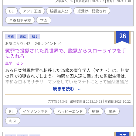
文字数 5,336
最終更新日 2024.2.2
登録日 2024.1.30
ある様々なショップ、飲食店、娯楽施設で働く職員も、みんな
男。 女性が入れる機会といえば、卒業式のみ。学祭でさえ、女
BL
アンチ王道
脇役主人公
総受け、総愛され
性の立ち入りは一切禁止である。 そんな環境で、人間の本能ー
全寮制男子校
学園
ー性欲を持て余した男どもがどうなるか。 そう。男色である。
学園内には狂った人気ランキングなんてものがあり、そのラン
キングの上位者は、学園敷地内全体で王族かなんかか？と思うほ
26
短編
完結
R15
ど絶大な権力を得る。大人であれど奴らには従わなくてはならな
お気に入り : 42
24h.ポイント : 0
いし、逆らえばいっそ死んだ方がマシだと思うほどの制裁を受け
冤罪で投獄された異世界で、脱獄からスローライフを手
るという。 そんなイカれた処刑システムを学園の理事会は黙認
に入れろ！
どころかむしろ推奨しているというのだから笑い話だ。 俺
は、そんなイカれた学園こと、『皇華学園』で働くしがないバイ
風早 るう
ト君である。
ある日突然異世界へ転移した25歳の青年学人（マナト）は、無実
の罪で投獄されてしまう。 物騒な囚人達に囲まれた監獄生活は、
平和な日本でサラリーマンをしていたマナトにとって当然過酷だ
った。 異世界転移したとはいえ、何の魔力もなく、標準的な日本
続きを読む
人男性の体格しかないマナトは、囚人達から揶揄われ、性的な嫌
がらせまで受ける始末。 失意のどん底に落ちた時、新しい囚人が
文字数 24,343
最終更新日 2023.10.23
登録日 2023.10.22
やって来る。 その飛び抜けて綺麗な顔をした青年、グレイを見た
他の囚人達は色めき立ち、彼をモノにしようとちょっかいをかけ
BL
イケメン×平凡
ハッピーエンド
監獄
魔法
にいくが、彼はとんでもなく強かった。 とある罪で投獄された
キス
が、仲間思いで弱い者を守ろうとするグレイに助けられ、マナト
は急速に彼に惹かれていく。 しかし監獄の外では魔王が復活して
しまい、マナトに隠された神秘の力が必要に…。 脱獄から魔王討