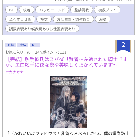
BL
執着
ハッピーエンド
監禁調教
複数プレイ
ふくすうせめ
複数
お仕置き・調教あり
溺愛
調教表現あり躾表現ありお仕置表現あり
2
長編
完結
R18
お気に入り : 70
24h.ポイント : 113
【完結】触手彼氏はスパダリ賢者〜左遷された騎士です
が、エロ触手に夜な夜な美味しく頂かれています〜
ナカナカナ
「（かわいいよファビウス！乳首ぺろぺろしたい。僕の護衛騎士