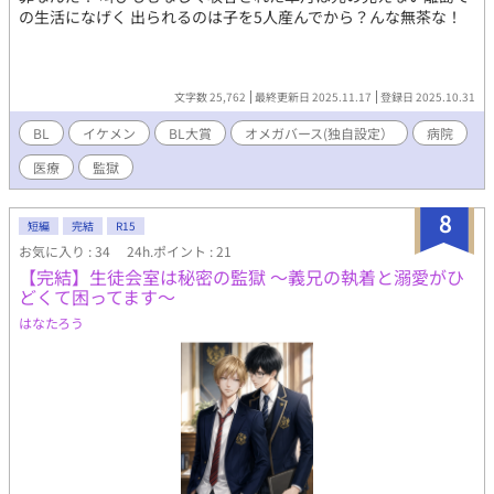
の生活になげく 出られるのは子を5人産んでから？んな無茶な！
文字数 25,762
最終更新日 2025.11.17
登録日 2025.10.31
BL
イケメン
BL大賞
オメガバース(独自設定）
病院
医療
監獄
8
短編
完結
R15
お気に入り : 34
24h.ポイント : 21
【完結】生徒会室は秘密の監獄 ～義兄の執着と溺愛がひ
どくて困ってます～
はなたろう