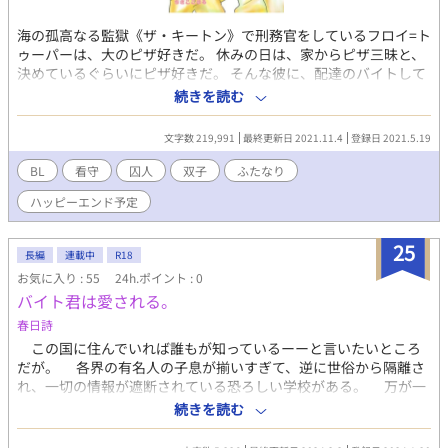
海の孤高なる監獄《ザ・キートン》で刑務官をしているフロイ=ト
ゥーパーは、大のピザ好きだ。 休みの日は、家からピザ三昧と、
決めているぐらいにピザ好きだ。 そんな彼に、配達のバイトして
いる日本人の藤丸安住と出会い、恋に落ちてしまう。 毎日、彼に
続きを読む
宅配させて会うもつかの間。 突然、担当が、変わってしまう。 そ
して、その担当で友人の言葉に、衝撃を受けてしまう。 藤丸安住
文字数 219,991
最終更新日 2021.11.4
登録日 2021.5.19
が、連続殺人のため逮捕されたと。 呆然とするのも、つかぬ間
に。 自身の勤務先の、監獄にーー彼が輸送されて来た。 動揺を隠
BL
看守
囚人
双子
ふたなり
せない看守のフロイは、安住を守る術を模索するのだった。 そん
ハッピーエンド予定
な看守仲間のセスナとフレディは安住と同室になったゲイリー＝
ヤングを初日から強姦した。 二人は、彼を愛おしいと抱くように
なり、身分を隠して近づこうとするも。 全てが――裏目に出てし
25
長編
連載中
R18
まう。 看守と、囚人の愛憎劇。 ※もう一人の主人公はゲイリーで
お気に入り : 55
24h.ポイント : 0
す。後半はゲイリーメインになるかもです。
バイト君は愛される。
春日詩
この国に住んでいれば誰もが知っているーーと言いたいところ
だが。 各界の有名人の子息が揃いすぎて、逆に世俗から隔離さ
れ、一切の情報が遮断されている恐ろしい学校がある。 万が一
にも何かがとち狂って子どもなんぞこさえないために、生徒達は
続きを読む
幼少期から男子だけで監獄のようなセキュリティの学内に大学卒
業まで拘束される。もちろん教師も、警備員も、学園の敷地内に