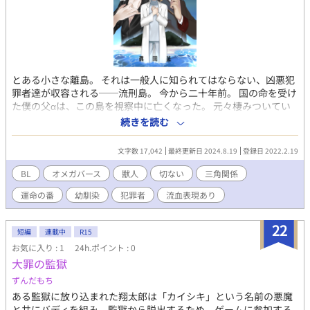
とある小さな離島。 それは一般人に知られてはならない、凶悪犯
罪者達が収容される──流刑島。 今から二十年前。 国の命を受け
た僕の父αは、この島を視察中に亡くなった。 元々棲みついてい
た狼に襲撃されたものの、勇敢に戦い全滅させたのだという。 そ
続きを読む
んな『英雄が残した子』である僕は、島に残った開拓移民達の
『希望の光』であった。 ──しかし、十五才を迎えた属性検査
文字数 17,042
最終更新日 2024.8.19
登録日 2022.2.19
で、僕は平凡なβだった…… 監獄が建つ頃には多くの島民が本土
へと引き上げ、やがて次々と囚人達が送還された。 そんなある
BL
オメガバース
獣人
切ない
三角関係
日。 突然、僕の前に『彼』が現れて…… ††† 素敵なイラスト
運命の番
幼馴染
犯罪者
流血表現あり
は、YOHJI様に描いて頂きました。
https://estar.jp/users/148577400 Xアカウントはこちら
https://x.com/yohji_fanart
22
短編
連載中
R15
お気に入り : 1
24h.ポイント : 0
大罪の監獄
ずんだもち
ある監獄に放り込まれた翔太郎は「カイシキ」という名前の悪魔
と共にバディを組み、監獄から脱出するため、ゲームに参加する