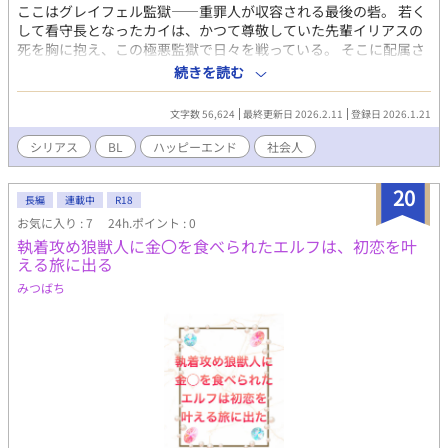
ここはグレイフェル監獄――重罪人が収容される最後の砦。 若く
して看守長となったカイは、かつて尊敬していた先輩イリアスの
死を胸に抱え、この極悪監獄で日々を戦っている。 そこに配属さ
れたのは、新任看守ノア。 彼はイリアスの弟であり、兄を慕うあ
続きを読む
まり、同じ悲劇を二度と繰り返したくないという強い想いを胸に
秘めていた。 カイと同期、そしてノアの兄であるダリウスととも
文字数 56,624
最終更新日 2026.2.11
登録日 2026.1.21
に、三人は囚人たちの陰謀や裏切り、そして上層部の圧力が渦巻
く監獄の闇に立ち向かう。 誰も信用できない場所で、命と信頼を
シリアス
BL
ハッピーエンド
社会人
懸けて守るべき者を守り抜く――。 それが、この灰色の檻で生き
る彼らの唯一の使命であり、試練でもある。 立ち向かう中で戦友
20
とは違う感情が生まれる。 今まで感じたことの無いこの気持ちは
長編
連載中
R18
どうなるのか…。 初めての小説投稿になります！ 表現や誤字脱字
お気に入り : 7
24h.ポイント : 0
などまだまだ拙いところもあると思いますが、 優しい気持ちで読
執着攻め狼獣人に金〇を食べられたエルフは、初恋を叶
んでいただけたら嬉しいです。 ★マークのある部分にはR18的な
える旅に出る
描写を含んでいますので、ご注意ください。
みつばち