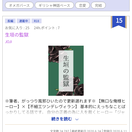
矢理もあります 3：神話とは異なる要素もあります 4：オリジナル
オメガバース
ギリシャ神話ベース
恋愛
完結
の造語も混ざった作品です 5：ハピエンです ―― ※2024年6月28
日 連載完結するとどうも黄緑色の葉の表紙に無性にしたくなり変
更しました （以前の人物絵を描いて下さったエリさんには了承済
15
長編
連載中
R18
みです）
お気に入り : 25
24h.ポイント : 7
生垣の監獄
JOJI
※筆者、がっつり風邪ひいたので更新遅れます※ 【無口な俺様ヒ
ーロー】×【不細工ツンデレヴィラン】 基本的にえっちなことば
っかりしてる話です。 自分の正義の為に人を裁くヒーロー「ジャ
ッジメント」と、自分の正義の為に人を殺す「ブラックバカラ」
続きを読む
相対する二人の正義は妄執を産んで、いびつな愛の形になる。
……と、言う建前でラブラブえっちするハッピー軟禁ストーリー
文字数 24,787
最終更新日 2020.6.24
登録日 2020.6.11