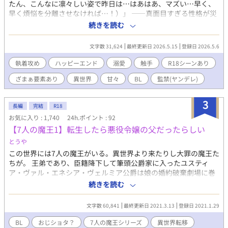
たん、こんなに凛々しい姿で昨日は…はあはあ、マズい…早く、
早く煩悩を分離させなければ…！）」 ——真面目すぎる性格が災
いし、婚約破棄と左遷を同時に言い渡されたファビウスが向かっ
続きを読む
た先は、世間から『魔窟』と恐れられる研究塔だった。 そこで出
会ったのは、どこまでも優しく高潔な賢者ロクシード。 だが、彼
文字数 31,624
最終更新日 2026.5.15
登録日 2026.5.6
には秘密があった。 煩悩まみれの賢者の元へ、好みドストライク
な騎士が現れた時、夜な夜なベッドに触手が這い回る——！？ 昼
執着攻め
ハッピーエンド
溺愛
触手
R18シーンあり
は清廉な賢者と騎士、夜は触手でナカまでぐっちゅぐちゅ。 「ろ
ざまぁ要素あり
異世界
甘々
BL
監禁(ヤンデレ)
くしぃどしゃまっ♡♡♡じゅっと、じゅうっと♡おまもりしまし
ゅっ♡♡♡」 不器用騎士が愛欲に挟まれ、逃げ場のない至福の監
獄で、身も心もとろとろに溶かされる【オタク魔術師×真面目騎
3
長編
完結
R18
士】の監禁溺愛BL！ ※この作品には「失禁」「乳首開発」「変態
お気に入り : 1,740
24h.ポイント : 92
オタク攻め」「♡喘ぎ」「R18」の描写が含まれています。 （全
【7人の魔王1】転生したら悪役令嬢の父だったらしい
12話3万文字中編規模、投稿予約完了済み）
とうや
この世界には7人の魔王がいる。異世界より来たりし大罪の魔王た
ちが。 王弟であり、臣籍降下して筆頭公爵家に入ったユスティ
ア・ヴァル・エネシア・ヴェルミア公爵は娘の婚約破棄劇場に巻
き込まれて国家転覆の冤罪をかけられた。難攻不落の監獄に送ら
続きを読む
れる最中、ユスティアは日本人であった前世を思い出し ーーー そ
のまま馬車ごと《強欲の魔王》の領土の入り口とされるクレバス
文字数 60,841
最終更新日 2021.3.13
登録日 2021.1.29
に捨てられる。 九死に一生を得たユスティアを拾ったのは、《強
欲の魔王》と呼ばれる少年だった。 生贄として廃棄された元公爵
BL
おじショタ？
7人の魔王シリーズ
異世界転移