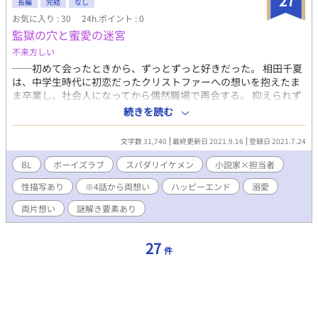
27
長編
完結
なし
伐し、異世界でスローライフを目指すお話です。 ＊異世界もの初
お気に入り : 30
24h.ポイント : 0
挑戦で、かなりのご都合展開です。 ＊性描写はライトです。
監獄の穴と蜜愛の迷宮
不来方しい
──初めて会ったときから、ずっとずっと好きだった。 相田千夏
は、中学生時代に初恋だったクリストファーへの想いを抱えたま
ま卒業し、社会人になってから偶然職場で再会する。 抑えられず
告白したはいいものの、返事はせずに距離を縮めてくる彼に、わ
続きを読む
けが分からないと困惑する。 仕事の取材でとある山奥へ行くこと
になった、千夏とクリス。予想もできなかった風習や過去のトラ
文字数 31,740
最終更新日 2021.9.16
登録日 2021.7.24
ウマを作った元クラスメイトと出会い、混乱する千夏をよそに、
クリスも様子がおかしくなる。 風習には、クリスの過去にまつわ
BL
ボーイズラブ
スパダリイケメン
小説家×担当者
る隠された秘密があって──。
性描写あり
※4話から両想い
ハッピーエンド
溺愛
両片想い
謎解き要素あり
27
件