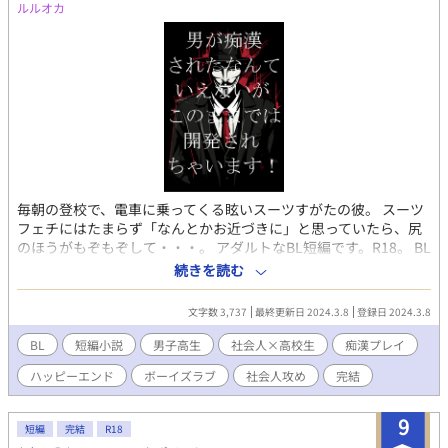
ルルオカ
毎朝の登校で、電車に乗ってくる眩いスーツすがたの彼。 スーツ
フェチにはたまらず「なんとかお近づきに」と思っていたら、尻
のほうがもぞもぞして・・・。 アダルトなBL短編です。R18。 BL
小説「男が痴漢されたなんていえるか！」のおまけです。 元の小
続きを読む
説は短編集の電子書籍で読めます。 電子書籍の詳細を知れるブロ
グのリンクは↓にあります。
文字数 3,737
最終更新日 2024.3.8
登録日 2024.3.8
BL
短編小説
男子高生
社会人×高校生
痴漢プレイ
ハッピーエンド
ボーイズラブ
社会人攻め
完結
9
短編
完結
R18