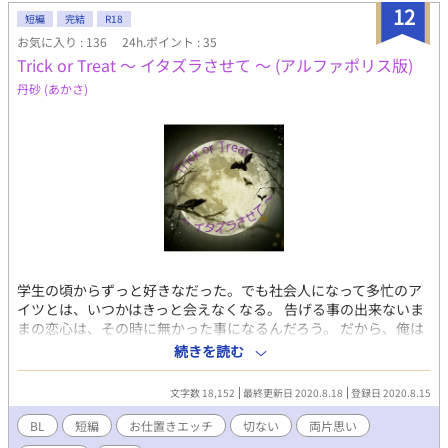
12
短編
完結
R18
お気に入り : 136
24h.ポイント : 35
Trick or Treat ～ イタズラさせて ～ (アルファポリス版)
丹砂 (あかさ)
学生の頃からずっと好きなだった。でも社会人になって多忙のア
イツとは、いつかはきっと会えなくなる。 告げる事の出来ないま
まの恋心は、その時に無かった事になるんだろう。 だから、俺は
この恋心に思い出を作る事にした。 赤の他人の振りをして。 ＊＊
続きを読む
＊＊＊＊＊＊＊＊＊＊＊＊＊＊＊＊＊＊ 時季外れですみません(;
´ω｀ก) fujossy の1万文字制限のBL短編小説コンテストに投稿し
文字数 18,152
最終更新日 2020.8.18
登録日 2020.8.15
た作品を大幅改稿したものです。 お仕置きエッチあり。若干の尿
道責めも。
BL
短編
お仕置きエッチ
切ない
両片思い