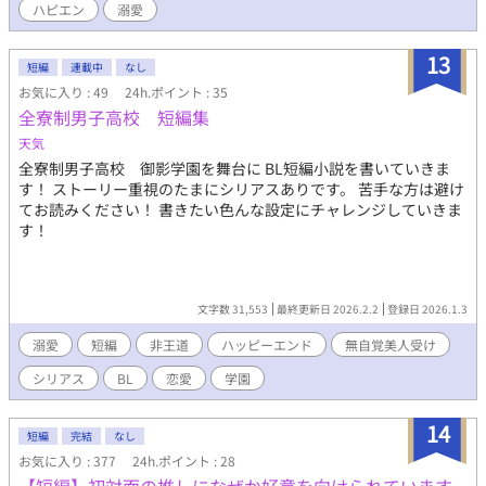
ハピエン
溺愛
13
短編
連載中
なし
お気に入り : 49
24h.ポイント : 35
全寮制男子高校 短編集
天気
全寮制男子高校 御影学園を舞台に BL短編小説を書いていきま
す！ ストーリー重視のたまにシリアスありです。 苦手な方は避け
てお読みください！ 書きたい色んな設定にチャレンジしていきま
す！
文字数 31,553
最終更新日 2026.2.2
登録日 2026.1.3
溺愛
短編
非王道
ハッピーエンド
無自覚美人受け
シリアス
BL
恋愛
学園
14
短編
完結
なし
お気に入り : 377
24h.ポイント : 28