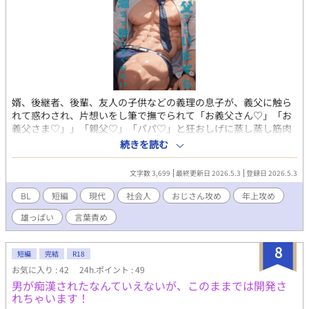
婿、後継者、後輩、友人の子供などの義理の息子が、義父に触ら
れて惑わされ、片想いをし筆で撫でられて「お義父さん♡」「お
義父さま♡」」「親父♡」「パパ♡」と狂おしげに蒸し蒸し筋肉
を悶えさせるBL短編集。 タイプのちがうガチムチ義理の息子を8
続きを読む
人を描いた短編小説8作、8枚の挿し絵つき。 すべて初心なガチム
チ若者受けの、エロエロぐちゃぐちゃつんつんずぽずぽなR１8。
文字数 3,699
最終更新日 2026.5.3
登録日 2026.5.3
倫理観が阿呆になって異性との描写がすこしあるのでご注意。 こ
ちらは試し読みになります。 本編は電子書籍で販売中。 詳細を知
BL
短編
現代
社会人
おじさん攻め
年上攻め
れるブログのリンクは↓にあります。
雄っぱい
言葉責め
8
短編
完結
R18
お気に入り : 42
24h.ポイント : 49
男が痴漢されたなんていえないが、このままでは開発さ
れちゃいます！