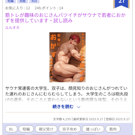
27
短編
完結
R18
お気に入り : 12
24h.ポイント : 14
筋トレが趣味のおじさんバツイチがサウナで若者におか
ずを提供しています・試し読み
ルルオカ
サウナ常連客の大学生、双子は、顔見知りのおじさんがつれてい
た連れのおじさんにむらむらしてしまう。 大学生のころは砲丸投
げの選手、そのころと変わらないという筋肉質な体型、そのうえ
での子持ちバツイチを知ったら、興奮を抑えられず、顔見知りの
続きを読む
おじさんがトイレに立ったら、欲情するまま迫ってしま
い・・・。 ガチムチおじさん受けのBL小説です。R18。 ラグビー
文字数 4,259
最終更新日 2025.9.27
登録日 2025.9.27
部大学生双子×バツイチ子持ちのおじさん。 この小説＋挿絵つき
BL短編小説6作になります。 短編小説のほうも、若者×おじさん
BL
短編
親父受け
双子攻め
雄っぱい
筋肉
がサウナで、あはんうふんしているエロエロな内容です。 こちら