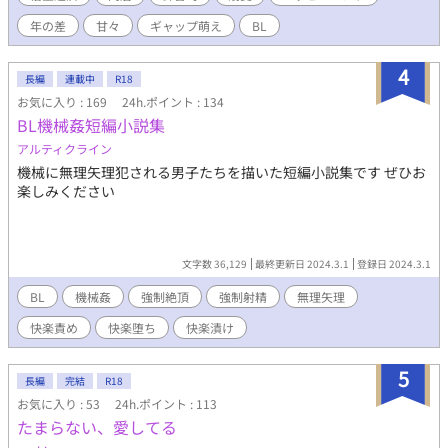
クッと読んでいただけると嬉しいです。
年の差
甘々
ギャップ萌え
BL
4
長編
連載中
R18
お気に入り : 169
24h.ポイント : 134
BL機械姦短編小説集
アルティクライン
機械に無理矢理犯される男子たちを描いた短編小説集です ぜひお
楽しみください
文字数 36,129
最終更新日 2024.3.1
登録日 2024.3.1
BL
機械姦
強制絶頂
強制射精
無理矢理
快楽責め
快楽堕ち
快楽漬け
5
長編
完結
R18
お気に入り : 53
24h.ポイント : 113
たまらない、愛してる