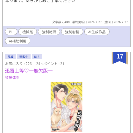
なります。あらかじめご了承ください
文字数 2,488
最終更新日 2026.7.27
登録日 2026.7.27
BL
機械姦
強制絶頂
強制射精
AI生成作品
AI補助利用
17
長編
連載中
R18
お気に入り : 226
24h.ポイント : 21
迅雷上等♡─無欠版─
須藤慎弥