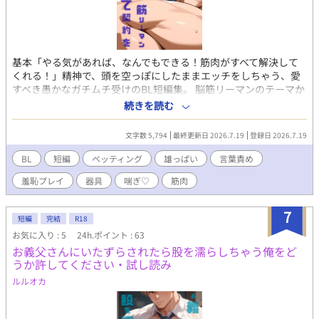
基本「やる気があれば、なんでもできる！筋肉がすべて解決して
くれる！」精神で、頭を空っぽにしたままエッチをしちゃう、愛
すべき愚かなガチムチ受けのBL短編集。 脳筋リーマンのテーマか
ら、すこし外れた警察ものや学生ものもあり。 王道からフェチ的
続きを読む
なの、一癖あるの本番なしのSM系焦らし系など、傾向はいろい
ろ。 短編小説10作と挿絵10枚を収録。 ストーリーは短めで、さ
文字数 5,794
最終更新日 2026.7.19
登録日 2026.7.19
くさく読めながらも描写がっつりのR18。 こちらは試し読みにな
ります。 本編のBL短編集は各サイトで販売中。 詳細を知れるブロ
BL
短編
ペッティング
雄っぱい
言葉責め
グのリンクは↓にあります。
羞恥プレイ
器具
喘ぎ♡
筋肉
7
短編
完結
R18
お気に入り : 5
24h.ポイント : 63
お義父さんにいたずらされたら股を濡らしちゃう俺をど
うか許してください・試し読み
ルルオカ