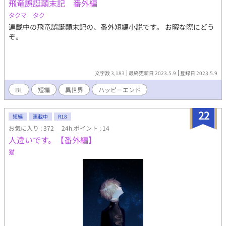
飛竜誤誕顛末記 番外編
タクマ タク
連載中の飛竜誤誕顛末記の、番外短編小説です。 お暇な際にどう
ぞ。
文字数 3,183
最終更新日 2023.5.9
登録日 2023.5.9
BL
短編
異世界
ハッピーエンド
22
短編
連載中
R18
お気に入り : 372
24h.ポイント : 14
人違いです。【番外編】
猫