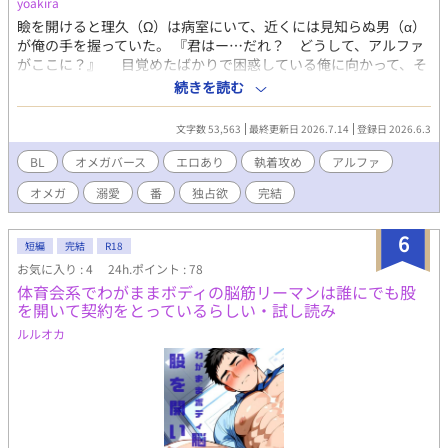
yoakira
瞼を開けると理久（Ω）は病室にいて、近くには見知らぬ男（α）
が俺の手を握っていた。 『君はー…だれ？ どうして、アルファ
がここに？』 目覚めたばかりで困惑している俺に向かって、そ
の男は酷く憎いと睨み 『ー…お前は最低のクズだ……』 と全身全
続きを読む
霊の罵声を浴びせたのだった。 だが、その男の瞳にはボロボロと
涙が溢れていてー…。 これは連作短編小説で送る各キャラクター
文字数 53,563
最終更新日 2026.7.14
登録日 2026.6.3
視点で理久の無くした記憶の真実が徐々にわかる物語。 花園 理
久《はなぞの りく》（Ω） 病室で目覚めると記憶を無くしてい
BL
オメガバース
エロあり
執着攻め
アルファ
た18歳の男。 身体は骨折や打撲で酷かった。 ------ ※地雷が心配
オメガ
溺愛
番
独占欲
完結
な方は完成後にプロットに使ったやつ挙げるんでそれ見たあとの
がいいかもしれない、、が、、が！ なろう（ムーンライト）の
最新話から2番目にプロットを挙げてます。 おすすめはしないで
6
短編
完結
R18
す。 ※完全にネタバレになりますので。 -------- これは作者のbl作
お気に入り : 4
24h.ポイント : 78
品2作目の挑戦です。カクヨムよりムーンライト先行で投稿して行
体育会系でわがままボディの脳筋リーマンは誰にでも股
く予定です。ムーンライトでは既に完結しております。 もしよろ
を開いて契約をとっているらしい・試し読み
しければ、 『君のことを可愛いと思ってしまった』 こちらの方も
読んでいただけると嬉しいです。
ルルオカ