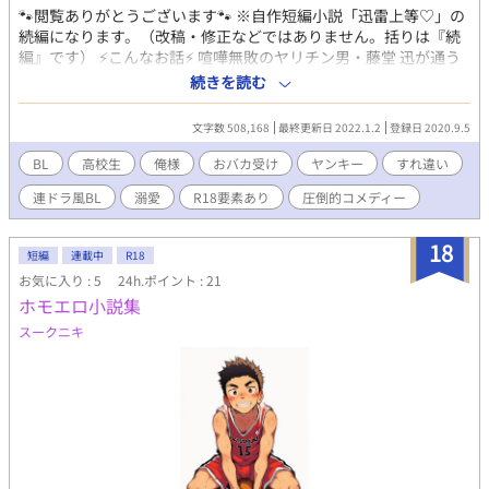
🐾閲覧ありがとうございます🐾 ※自作短編小説「迅雷上等♡」の
続編になります。（改稿・修正などではありません。括りは『続
編』です） ⚡こんなお話⚡ 喧嘩無敗のヤリチン男・藤堂 迅が通う
高校に、金髪チビヤンキー・水上 雷が転校してきた。 バカ素直で
続きを読む
バカ正直でバカ可愛い雷が気になり始める迅は、その手腕でとり
あえず自分のものにした、つもりだった。 しかし雷は鈍かった。
文字数 508,168
最終更新日 2022.1.2
登録日 2020.9.5
信じられないほどに鈍かった。 これは、両極端なヤンキー二人が
付き合うまでの道のりと、付き合ってからの日々を両者の視点か
BL
高校生
俺様
おバカ受け
ヤンキー
すれ違い
ら追う物語である。 ※※※ 表紙はおもち様作でございます！ 独
連ドラ風BL
溺愛
R18要素あり
圧倒的コメディー
り占めするには勿体無いくらい長い期間、お披露目を我慢してい
た作者。 迅と雷がここに居ます。 想像以上の素晴らしい二人に仕
上げてくださいました、おもちさんに感謝です＼(^o^)／♡
18
短編
連載中
R18
@0moti_moti0（おもち様Twitter ID） ※※※ 本編完結済み🐾
お気に入り : 5
24h.ポイント : 21
ホモエロ小説集
スークニキ