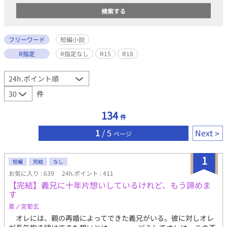
フリーワード
短編小説
R指定
R指定なし
R15
R18
件
134
件
1
/ 5
Next
ページ
1
短編
完結
なし
お気に入り : 639
24h.ポイント : 411
【完結】義兄に十年片想いしているけれど、もう諦めま
す
夏ノ宮萄玄
オレには、親の再婚によってできた義兄がいる。彼に対しオレ