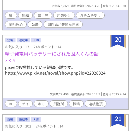
文字数 5,869
最終更新日 2023.3.20
登録日 2023.3.20
BL
短編
異世界
屈強受け
ガチムチ受け
美形攻め
執着
同性婚が普通な世界
20
短編
連載中
R18
お気に入り : 13
24h.ポイント : 14
精子発電用バッテリーにされた囚人くんの話
とくち
pixivにも掲載している短編小説です。
https://www.pixiv.net/novel/show.php?id=22028324
文字数 27,499
最終更新日 2025.12.7
登録日 2025.4.14
BL
ゲイ
ホモ
刑務所
搾精
連続絶頂
21
短編
連載中
R18
お気に入り : 302
24h.ポイント : 14