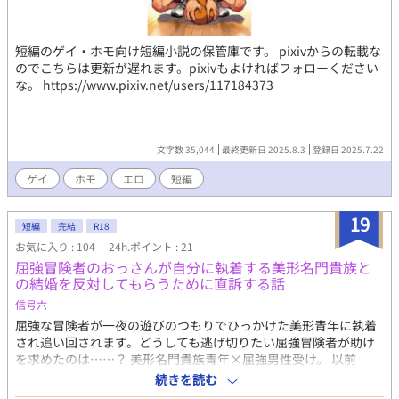
短編のゲイ・ホモ向け短編小説の保管庫です。 pixivからの転載な
のでこちらは更新が遅れます。pixivもよければフォローください
な。 https://www.pixiv.net/users/117184373
文字数 35,044
最終更新日 2025.8.3
登録日 2025.7.22
ゲイ
ホモ
エロ
短編
19
短編
完結
R18
お気に入り : 104
24h.ポイント : 21
屈強冒険者のおっさんが自分に執着する美形名門貴族と
の結婚を反対してもらうために直訴する話
信号六
屈強な冒険者が一夜の遊びのつもりでひっかけた美形青年に執着
され追い回されます。どうしても逃げ切りたい屈強冒険者が助け
を求めたのは……？ 美形名門貴族青年×屈強男性受け。 以前
Twitterで呟いた話の短編小説版です。 （ムーンライトノベルズ、
続きを読む
pixivにも載せています）