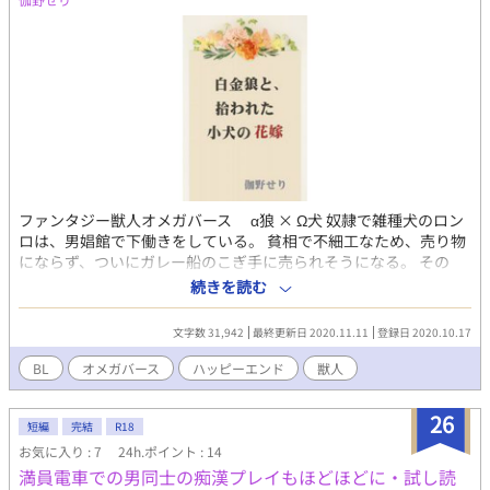
ファンタジー獣人オメガバース α狼 × Ω犬 奴隷で雑種犬のロン
ロは、男娼館で下働きをしている。 貧相で不細工なため、売り物
にならず、ついにガレー船のこぎ手に売られそうになる。 その
頃、狼国の白金王、グラングは自分の妃となる『運命の番』を探
続きを読む
していた。 白金王の発情はすさまじく、周囲のΩ狼やΩ犬は、欲
情にあてられると悶え苦しみ、やがては死に至るほどだった。 そ
文字数 31,942
最終更新日 2020.11.11
登録日 2020.10.17
んな中で、犬族の街に、狼族の花嫁捜しの一軍がやってくる。
「見つけたぞ」 運命の番だと言われたのは、ロンロだった。 しか
BL
オメガバース
ハッピーエンド
獣人
し、奴隷で雑種犬の妃に、狼族の人々が喜ぶはずはなかった。
「殺して、新たな番を見つけに行きましょう」 臣下らは、冷たく
26
王に進言した――。 ※この作品は自サイトとfujossyさん、ムーン
短編
完結
R18
ライトノベルズさんにも載せています。 ※fujossyさんの【獣人×
お気に入り : 7
24h.ポイント : 14
オメガバース短編小説コンテスト】で優秀賞を頂いたものに少し
満員電車での男同士の痴漢プレイもほどほどに・試し読