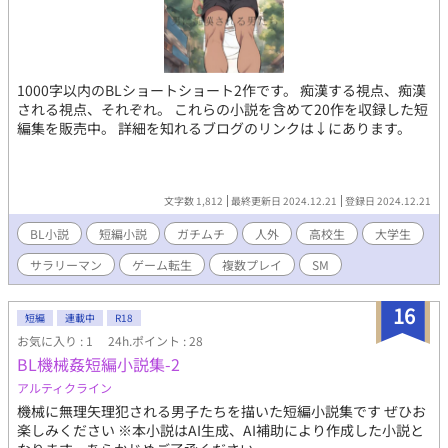
1000字以内のBLショートショート2作です。 痴漢する視点、痴漢
される視点、それぞれ。 これらの小説を含めて20作を収録した短
編集を販売中。 詳細を知れるブログのリンクは↓にあります。
文字数 1,812
最終更新日 2024.12.21
登録日 2024.12.21
BL小説
短編小説
ガチムチ
人外
高校生
大学生
サラリーマン
ゲーム転生
複数プレイ
SM
16
短編
連載中
R18
お気に入り : 1
24h.ポイント : 28
BL機械姦短編小説集-2
アルティクライン
機械に無理矢理犯される男子たちを描いた短編小説集です ぜひお
楽しみください ※本小説はAI生成、AI補助により作成した小説と