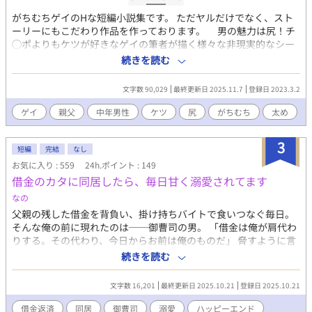
がちむちゲイのHな短編小説集です。 ただヤルだけでなく、スト
ーリーにもこだわり作品を作っております。 男の魅力は尻！チ
◯ポよりもケツが好きなゲイの筆者が描く様々な非現実的なシー
ンや官能描写。映像では味わえない妄想の世界を堪能してくださ
続きを読む
い。是非あなたのお供として活用していただけたら幸いです。
文字数 90,029
最終更新日 2025.11.7
登録日 2023.3.2
ゲイ
親父
中年男性
ケツ
尻
がちむち
太め
3
短編
完結
なし
お気に入り : 559
24h.ポイント : 149
借金のカタに同居したら、毎日甘く溺愛されてます
なの
父親の残した借金を背負い、掛け持ちバイトで食いつなぐ毎日。
そんな俺の前に現れたのは──御曹司の男。 「借金は俺が肩代わ
りする。その代わり、今日からお前は俺のものだ」 脅すように言
ってきたくせに、実際はやたらと優しいし、甘すぎる……！ 高級
続きを読む
スイーツを買ってきたり、風邪をひけば看病してくれたり、これ
って本当に借金返済のはずだったよな!? 借金から始まる強制同居
文字数 16,201
最終更新日 2025.10.21
登録日 2025.10.21
は、いつしか恋へと変わっていく──。 冷酷な御曹司 × 借金持ち
庶民の同居生活は、溺愛だらけで逃げ場なし!? 短編小説です。サ
借金返済
同居
御曹司
溺愛
ハッピーエンド