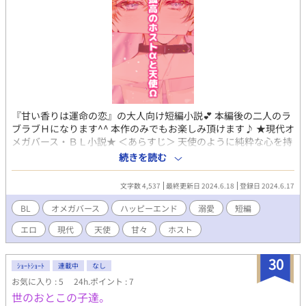
『甘い香りは運命の恋』の大人向け短編小説💕 本編後の二人のラ
ブラブＨになります^^ 本作のみでもお楽しみ頂けます♪ ★現代オ
メガバース・ＢＬ小説★ ＜あらすじ＞ 天使のように純粋な心を持
つ白亜（はくあ）は 番（つがい）であるアルファの嶺二（れい
続きを読む
じ）と一緒に暮らしている。 Ωの白亜は、性欲が強い。 大好きな
嶺二が側にいると、ムラムラしちゃう…！？ そんな白亜を、嶺二
文字数 4,537
最終更新日 2024.6.18
登録日 2024.6.17
はとことん可愛がる(≧∇≦*) ★電子書籍にて続編「ごしゅじんさ
まとわんこ」を含むお話を配信中！ 気になる方はプロフから覗い
BL
オメガバース
ハッピーエンド
溺愛
短編
てみて下さい♪
エロ
現代
天使
甘々
ホスト
30
ｼｮｰﾄｼｮｰﾄ
連載中
なし
お気に入り : 5
24h.ポイント : 7
世のおとこの子達。