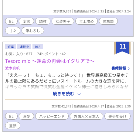
文字数 9,869
最終更新日 2024.2.25
登録日 2024.2.24
BL
変態
調教
女装男子
年上攻め
体験談
甘々
筆おろし
11
短編
連載中
R18
お気に入り : 827
24h.ポイント : 42
Tesoro mio 〜運命の再会はイタリアで〜
波木真帆
書籍情報
「ええーっ！ ちょ、ちょっと待って！」 世界最高級五つ星ホテ
ルの最上階にあるだだっ広いスイートルームの大きな窓を背に、
キラッキラの笑顔で微笑む金髪イケメン紳士に抱きしめられなが
ら、愛を囁かれている俺。 この状況、一体どうなってるんだよ
続きを読む
ー！！ ふとしたきっかけで豪華な旅行に行くことになった主人公
高野柚月と謎のイケメン紳士との溺愛甘々なお話です。 甘々イチ
文字数 42,343
最終更新日 2026.4.17
登録日 2022.1.30
ャラブハッピーエンドの短編小説です。 R18には※付けます。
BL
溺愛
ハッピーエンド
外国人×日本人
美少年受け
童顔