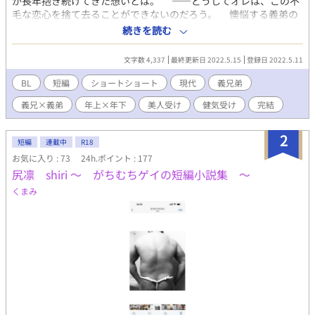
が長年抱き続けてきた想いとは。 ――どうしてオレは、この不
毛な恋心を捨て去ることができないのだろう。 懊悩する義弟の
桧理（かいり）に訪れた終わり。 義兄×義弟。美形で穏やかな
続きを読む
社会人義兄と、つい先日まで高校生だった少しマイナス思考の義
弟の話。短編小説です。
文字数 4,337
最終更新日 2022.5.15
登録日 2022.5.11
BL
短編
ショートショート
現代
義兄弟
義兄×義弟
年上×年下
美人受け
健気受け
完結
2
短編
連載中
R18
お気に入り : 73
24h.ポイント : 177
尻凛 shiri 〜 がちむちゲイの短編小説集 〜
くまみ