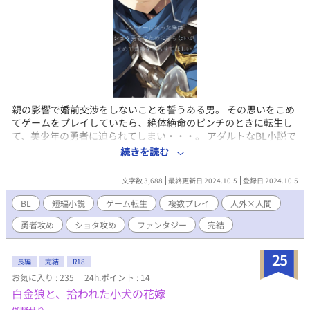
親の影響で婚前交渉をしないことを誓うある男。 その思いをこめ
てゲームをプレイしていたら、絶体絶命のピンチのときに転生し
て、美少年の勇者に迫られてしまい・・・。 アダルトなBL小説で
す。R18。 「シスターになった俺はショタ勇者のために祈らな
続きを読む
い」のおまけの小説。 もとの小説は電子書籍で販売中。 詳細を知
れるブログのリンクは↓にあります。
文字数 3,688
最終更新日 2024.10.5
登録日 2024.10.5
BL
短編小説
ゲーム転生
複数プレイ
人外×人間
勇者攻め
ショタ攻め
ファンタジー
完結
25
長編
完結
R18
お気に入り : 235
24h.ポイント : 14
白金狼と、拾われた小犬の花嫁
伽野せり