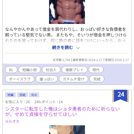
なんやかんやあって借金を肩代わりし、おっぱい好きな負債者を
飼っている堅気でない男。 またもや、そいつが借金を押しつけら
れたのを放っておけず、同じ筋の者に話をつけにいったら、おっ
ぱいを差しだせと・・・？ アダルトなBL短編です。R18。 BL小説
続きを読む
「男でもいいから最期におっぱいを」のおまけ。 元の小説は電子
書籍で販売中。 詳細を知れるブログのリンクは↓にあります。
文字数 2,758
最終更新日 2024.2.17
登録日 2024.2.17
BL
短編小説
社会人
複数プレイ
現代
ボーイズラブ
雄っぱい
ガチムチ受け
完結
24
短編
完結
R18
お気に入り : 26
24h.ポイント : 14
シスターに転生した俺はショタ勇者のために祈らない
が、せめて貞操を守らせてほしい
ルルオカ