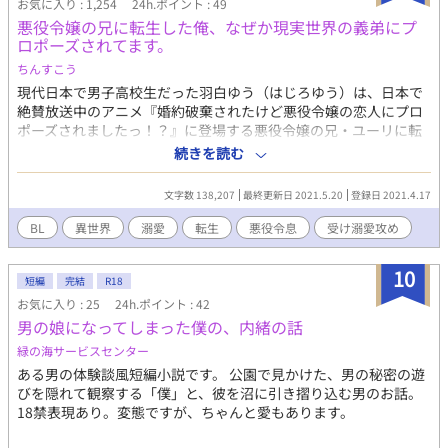
お気に入り : 1,254
24h.ポイント : 49
悪役令嬢の兄に転生した俺、なぜか現実世界の義弟にプ
ロポーズされてます。
ちんすこう
現代日本で男子高校生だった羽白ゆう（はじろゆう）は、日本で
絶賛放送中のアニメ『婚約破棄されたけど悪役令嬢の恋人にプロ
ポーズされましたっ！？』に登場する悪役令嬢の兄・ユーリに転
生してしまう。 悪役令息として処罰されそうになったとき、物語
続きを読む
のヒーローであるカイに助けられるが―― 『助けてくれた王子様
は現実世界の義弟でした！？ しかもヒロインにプロポーズするは
文字数 138,207
最終更新日 2021.5.20
登録日 2021.4.17
ずなのに悪役令息の俺が求婚されちゃって！？』 な、高校生義兄
弟の大プロポーズ劇から始まる異世界転生悪役令息ハッピーゴー
BL
異世界
溺愛
転生
悪役令息
受け溺愛攻め
ルイン短編小説（予定）。 現実では幼いころに新しい家族になっ
た兄・ゆう（平凡一般人）、弟・奏（美形で強火オタクでお兄ち
10
ゃん過激派）のドタバタコメディ※たまにちょっとエロ※なお話
短編
完結
R18
をどうぞお楽しみに！！
お気に入り : 25
24h.ポイント : 42
男の娘になってしまった僕の、内緒の話
緑の海サービスセンター
ある男の体験談風短編小説です。 公園で見かけた、男の秘密の遊
びを隠れて観察する「僕」と、彼を沼に引き摺り込む男のお話。
18禁表現あり。変態ですが、ちゃんと愛もあります。