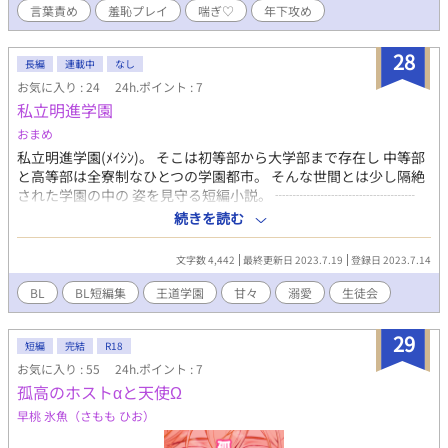
言葉責め
羞恥プレイ
喘ぎ♡
年下攻め
は試し読みになります。 本編は電子書籍で販売中。 詳細を知れる
ブログのリンクは↓にあります。
28
長編
連載中
なし
お気に入り : 24
24h.ポイント : 7
私立明進学園
おまめ
私立明進学園(ﾒｲｼﾝ)。 そこは初等部から大学部まで存在し 中等部
と高等部は全寮制なひとつの学園都市。 そんな世間とは少し隔絶
された学園の中の 姿を見守る短編小説。 ┈┈┈┈┈┈┈┈┈┈
学園での彼らの恋愛を短編で描きます！ 王道学園設定に近いけど
続きを読む
生徒たち、特に生徒会は王道生徒会とは離れてる人もいます 平和
が好きなので転校生も良い子で書きたいと思ってます 1組目￤副
文字数 4,442
最終更新日 2023.7.19
登録日 2023.7.14
会長×可愛いふわふわ男子 2組目￤構想中…
BL
BL短編集
王道学園
甘々
溺愛
生徒会
29
短編
完結
R18
お気に入り : 55
24h.ポイント : 7
孤高のホストαと天使Ω
早桃 氷魚（さもも ひお）