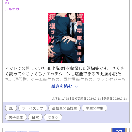
加筆と修正をしています。 R18部分には*をつけてあります。 妊娠
み
出産あります。
ルルオカ
ネットで公開していたBL小説8作を収録した短編集です。 さくさ
く読めてぐちょぐちょエッチシーンも堪能できるBL短編小説た
ち。 現代物、ゲーム転生もの、異世界転生もの、ファンタジーも
のジャンルいろいろ。 高校生同士、年下攻め、ガチムチ受け、リ
続きを読む
ーマン受けいろいろ取りそろえたうほほいっ♡なR18。 挿絵四枚
＋おまけの表紙全見せつき。 こちらは試し読みになります。 本編
文字数 1,769
最終更新日 2026.5.18
登録日 2026.5.18
は電子書籍で販売中。 詳細を知れるブログのリンクは↓にありま
す。
BL
ボーイズラブ
高校生×高校生
学生×学生
男子高生
日常
喘ぎ♡