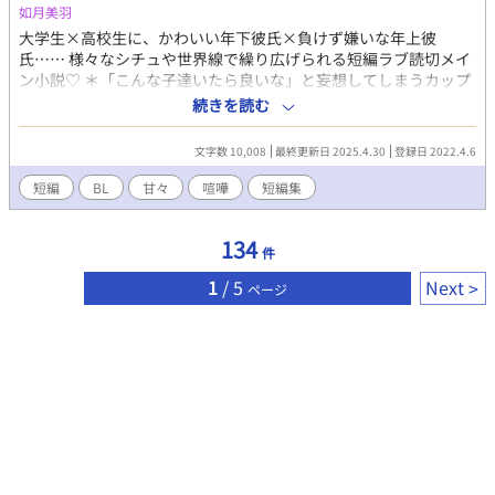
如月美羽
大学生×高校生に、かわいい年下彼氏×負けず嫌いな年上彼
氏…… 様々なシチュや世界線で繰り広げられる短編ラブ読切メイ
ン小説♡ ＊「こんな子達いたら良いな」と妄想してしまうカップ
ルたちを短編小説にしました‼︎ ＊不定期更新。思いついたときに
続きを読む
書きます。 ＊基本的にストーリーは繋がっていないので、お好き
なところからお読みください。 ＊基本的にタイトルの前後には
文字数 10,008
最終更新日 2025.4.30
登録日 2022.4.6
「＊」、えっちなシーンが入る時はタイトルに「*＊」を付けさせ
ていただきます。 ＊メインカップル名が同じでも世界線が違う場
短編
BL
甘々
喧嘩
短編集
合がございます。
134
件
1
/ 5
Next
ページ