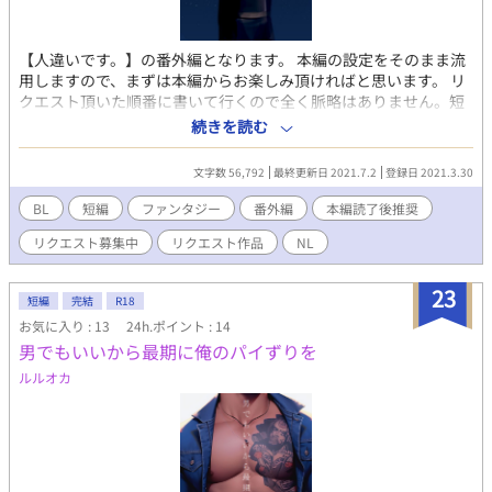
【人違いです。】の番外編となります。 本編の設定をそのまま流
用しますので、まずは本編からお楽しみ頂ければと思います。 リ
クエスト頂いた順番に書いて行くので全く脈略はありません。短
編小説集としてお楽しみいただければ幸いでございます。 皆様、
続きを読む
沢山のリクエスト本当にありがとうございます。 【リクエスト募
集中！】 感想欄、TwitterのDM、匿名メッセージ、質問箱にてお
文字数 56,792
最終更新日 2021.7.2
登録日 2021.3.30
待ちしております。TwitterのFleetにて、参考として定期的に最新
リクエスト集を載せております。 ・重複もOK ・シチュエーショ
BL
短編
ファンタジー
番外編
本編読了後推奨
ンリク、ifストーリー、CP自由 表紙絵：萩森じあ様
リクエスト募集中
リクエスト作品
NL
(@jirujiaru826)に有償にて書いて頂きました。本当にありがとう
ございます。
23
短編
完結
R18
お気に入り : 13
24h.ポイント : 14
男でもいいから最期に俺のパイずりを
ルルオカ