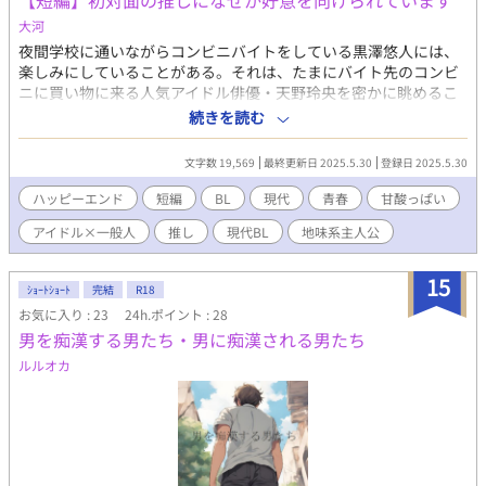
【短編】初対面の推しになぜか好意を向けられています
大河
夜間学校に通いながらコンビニバイトをしている黒澤悠人には、
楽しみにしていることがある。それは、たまにバイト先のコンビ
ニに買い物に来る人気アイドル俳優・天野玲央を密かに眺めるこ
とだった。 冴えない夜間学生と人気アイドル俳優。住む世界の違
続きを読む
う二人の恋愛模様を描いた全8話の短編小説です。箸休めにどう
ぞ。 ※「BLove」さんの第1回BLove小説・漫画コンテストに応募
文字数 19,569
最終更新日 2025.5.30
登録日 2025.5.30
中の作品です
ハッピーエンド
短編
BL
現代
青春
甘酸っぱい
アイドル×一般人
推し
現代BL
地味系主人公
15
ｼｮｰﾄｼｮｰﾄ
完結
R18
お気に入り : 23
24h.ポイント : 28
男を痴漢する男たち・男に痴漢される男たち
ルルオカ