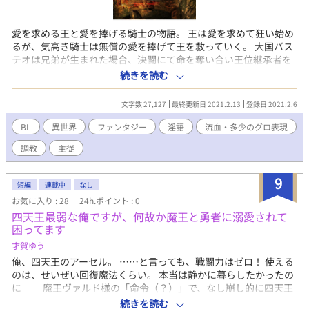
愛を求める王と愛を捧げる騎士の物語。 王は愛を求めて狂い始め
るが、気高き騎士は無償の愛を捧げて王を救っていく。 大国バス
テオは兄弟が生まれた場合、決闘にて命を奪い合い王位継承者を
決めていた。 王となる為、長兄ランドルフは弟達を殺す事も厭わ
続きを読む
ない。誰も信じず愛に飢えた男だ。 そんなランドルフを支える騎
士団長であるアルノルトは、彼を心底愛し、献身的に支えて彼を
文字数 27,127
最終更新日 2021.2.13
登録日 2021.2.6
救っていく。 決して結ばれない者同士だと自覚しながら想いあう
二人。 アルノルト（28歳）首元まで伸びた銀髪に緑目。誠実で生
BL
異世界
ファンタジー
淫語
流血・多少のグロ表現
真面目な性格。 バステオの王子達。 長兄ランドルフ（32歳）狡
調教
主従
猾、残忍な性格。金髪青目。髪の毛は肩ほどまで伸びているがく
せっ毛。 次兄ランダリル（26歳）気高く優しい性格。金髪青目。
髪はさらりとしており首元まで。 三兄エイドリック（20歳）利益
9
短編
連載中
なし
優先のずるがしこい性格。金髪青目。髪はくせっ毛で短髪。 ＊異
お気に入り : 28
24h.ポイント : 0
世界主従ものでオリジナル設定色が強いです。流血・残酷描写が
四天王最弱な俺ですが、何故か魔王と勇者に溺愛されて
強いですのでご注意を。 ＊誤字脱字報告はお止めください。
困ってます
才賀ゆう
俺、四天王のアーセル。 ……と言っても、戦闘力はゼロ！ 使える
のは、せいぜい回復魔法くらい。 本当は静かに暮らしたかったの
に―― 魔王ヴァルド様の「命令（？）」で、なし崩し的に四天王
に任命されてしまった俺。 そこにさらにぶち込まれた爆弾、それ
続きを読む