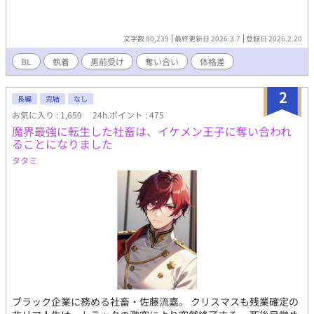
文字数 80,239
最終更新日 2026.3.7
登録日 2026.2.20
BL
執着
男前受け
奪い合い
体格差
2
長編
完結
なし
お気に入り : 1,659
24h.ポイント : 475
魔界最強に転生した社畜は、イケメン王子に奪い合われ
ることになりました
タタミ
ブラック企業に務める社畜・佐藤流嘉。 クリスマスも残業確定の