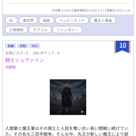
が人間界の勇者・シリウス。 何度も魔王城に乗り込んできては、
なぜか魔王と勇者の間で繰り返される、俺の奪い合い、 ……え、
文字数 13,423
最終更新日 2025.4.17
登録日 2025.3.26
ほんとなんで！？ お願いだから争わないで……俺はただ、争いと
は無縁に平和に生きていたいだけなんだ！！！ 愛と戦争、最弱四
BL
異世界
溺愛
ハッピーエンド
魔王と勇者
天王をめぐる、三角関係の行方は――！
三角関係
ラブコメ
ファンタジー
10
長編
完結
R18
お気に入り : 5
24h.ポイント : 0
騎士シュヴァイン
河野彰
人間軍と魔王軍はその領土と人民を奪い合い長い間戦い続けてい
た。その名も三百年戦争。そんな中、先王が新しい魔王により弑