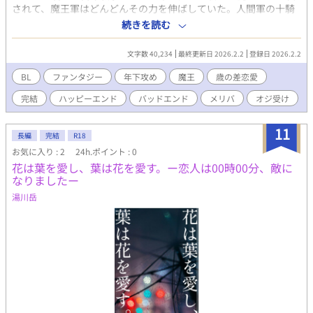
されて、魔王軍はどんどんその力を伸ばしていた。人間軍の十騎
士の一人シュヴァインは、森の中へ逃げ込んだ魔王直属の魔物を
続きを読む
追い一人、最果ての森へと入り込む。そこで逃げた魔物を殺害す
るアルトゥールと邂逅する。魔物軍からの弾き者だと語るアルト
文字数 40,234
最終更新日 2026.2.2
登録日 2026.2.2
ゥールにシュヴァインは惹かれていき……
BL
ファンタジー
年下攻め
魔王
歳の差恋愛
完結
ハッピーエンド
バッドエンド
メリバ
オジ受け
11
長編
完結
R18
お気に入り : 2
24h.ポイント : 0
花は葉を愛し、葉は花を愛す。ー恋人は00時00分、敵に
なりましたー
湯川岳