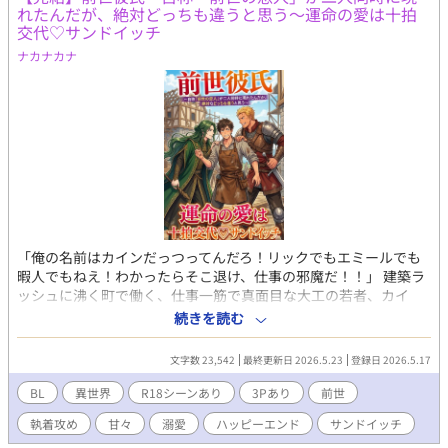
れたんだが、絶対どっちも違うと思う〜運命の愛は十拍
交代♡サンドイッチ
ナカナカナ
「俺の名前はカインだっつってんだろ！リックでもエミールでも
暇人でもねえ！わかったらそこ退け、仕事の邪魔だ！！」 建築ラ
ッシュに沸く町で働く、仕事一筋で真面目な大工の若者、カイ
ン。 ある日突然彼の前に現れたのは、美貌の魔法使いイアンと、
続きを読む
野性味溢れる冒険者ランバート。 「ああ、リック…！わかるか？
私は君と永遠の愛を誓い合った魔術師のイアンだ」 「違う。お前
文字数 23,542
最終更新日 2026.5.23
登録日 2026.5.17
はエミールだ。俺はお前の護衛騎士だったランバートだ」 二人は
口を揃えて自分が「前世の恋人」だと言い張り、カインの奪い合
BL
異世界
R18シーンあり
3Pあり
前世
いを始める。 「男の相手をする趣味はねぇ！」と一蹴するカイン
執着攻め
甘々
溺愛
ハッピーエンド
サンドイッチ
だったが、重すぎる愛と圧倒的ハイスペックな貢献に、職場も私
生活も掌握されていき……。 そしてとうとう、ある事故をきっか