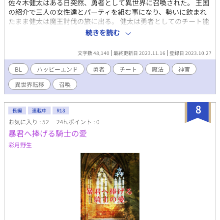
佐々木健太はある日突然、勇者として異世界に召喚された。 王国
の紹介で三人の女性達とパーティを組む事になり、勢いに飲まれ
たまま健太は魔王討伐の旅に出る。 健太は勇者としてのチート能
力を持っており、女性達に囲まれながらハーレム勇者としてチヤ
続きを読む
ホヤされながら、楽しい旅が出来るものだと浮かれていたのも束
の間。 現実は、そう甘くはなかった。 旅に出た健太を待っていた
文字数 48,140
最終更新日 2023.11.16
登録日 2023.10.27
のは、モンスター達との命の奪い合い。平和な日本で育った健太
にとっては、過酷な世界だった。 だが、元の世界に帰るには魔王
BL
ハッピーエンド
勇者
チート
魔法
神官
討伐が必須と告げられていた為、今更リタイアも出来ない。 更に
異世界転移
召喚
旅を続ける中で、人間とモンスターのどちらが正義でどちらが悪
なのか、健太の中に疑問が湧き出る状況が続く。 偽りの愛を囁く
女性達の強引さに辟易していた頃、さすらいの神官と名乗る男性
8
長編
連載中
R18
リロイと出会う。 健太を助けたいと言ってパーティに加わり、唯
お気に入り : 52
24h.ポイント : 0
一心を開ける存在となって行くリロイに助けられながら、魔王討
暴君へ捧げる騎士の愛
伐の旅も終盤に差し掛かったある日。 健太は、女性達の恐ろしい
計画を知ってしまう。 そして健太は、ある告白の実行を決意する
彩月野生
のだが――――。 ちょっと待て、受け入れられる予定じゃなかっ
たんだが!? 神官（？）×勇者（異世界転移者） 異世界転移BL。
R18が途中で入ります（＊印）。 全22話。完結後、他サイトへも
順次掲載予定。