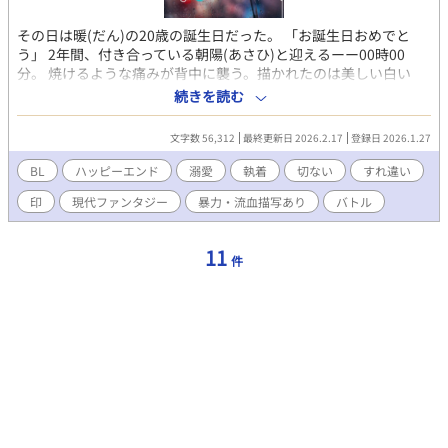
その日は暖(だん)の20歳の誕生日だった。 「お誕生日おめでと
う」 2年間、付き合っている朝陽(あさひ)と迎えるーー00時00
分。 焼けるような痛みが背中に襲う。描かれたのは美しい白い
「椿の花」だった。 朝陽の身体にも「椿の葉」が描かれていた。
続きを読む
それは先祖から引き継ぐ因縁の《印》。奪い合いの始まりだっ
た。 幸せな一瞬で絶望へと変わる。 「オレたちもう終わりなの
文字数 56,312
最終更新日 2026.2.17
登録日 2026.1.27
か？」 「愛があれば大丈夫」とお互いを知ろうとしなかった悲劇
なのか、大好きだった人はその日を境に敵となった。 そして他に
BL
ハッピーエンド
溺愛
執着
切ない
すれ違い
も《印》を持った男とゲームをすることになる。 「僕と付き合っ
印
現代ファンタジー
暴力・流血描写あり
バトル
て、僕が君のことを好きになったら勝ちだよ」 そのことで暖と朝
陽の2人の関係は更に拗れていく。 傷つき、ボロボロになりなが
らも暖は 全ての《印》をひとつにすることを決意する。 ※はR18
11
件
描写有りです。