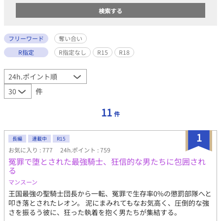
フリーワード
奪い合い
R指定
R指定なし
R15
R18
件
11
件
1
長編
連載中
R15
お気に入り : 777
24h.ポイント : 759
冤罪で堕とされた最強騎士、狂信的な男たちに包囲され
る
マンスーン
​王国最強の聖騎士団長から一転、冤罪で生存率0%の懲罰部隊へと
叩き落とされたレオン。 泥にまみれてもなお気高く、圧倒的な強
さを振るう彼に、狂った執着を抱く男たちが集結する。