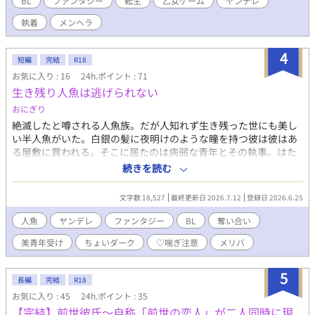
BL
ファンタジー
転生
乙女ゲーム
ヤンデレ
師、孤高の騎士、ヤンデレ義弟、魔性の貴公子、冷徹な暗殺者、
執着
メンヘラ
転生した聖女 ※本作に登場する心理学用語やカウンセリング手法
は、あくまで異世界のイケメンたちを救うための「物語的演出」
です。現代の医学的・治療的な効果を保証するものではありませ
4
短編
完結
R18
ん。 ※ムーンライトノベルズにも掲載しております。
お気に入り : 16
24h.ポイント : 71
生き残り人魚は逃げられない
おにぎり
絶滅したと噂される人魚族。だが人知れず生き残った世にも美し
い半人魚がいた。白銀の髪に夜明けのような瞳を持つ彼は彼はあ
る屋敷に買われる。そこに居たのは病弱な青年とその執事。はた
して人魚は幸せを掴むことはできるのか。 作者が人魚大好きって
続きを読む
だけで書いている作品です。 R18描写があるので注意。メリバな
ので注意。
文字数 18,527
最終更新日 2026.7.12
登録日 2026.6.25
人魚
ヤンデレ
ファンタジー
BL
奪い合い
美青年受け
ちょいダーク
♡喘ぎ注意
メリバ
5
長編
完結
R18
お気に入り : 45
24h.ポイント : 35
【完結】前世彼氏〜自称「前世の恋人」が二人同時に現