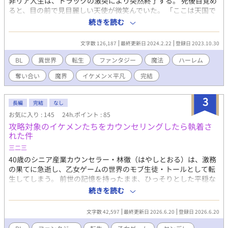
非リア人生は、トラックの激突により突然終了する。 死後目覚め
ると、目の前で見目麗しい天使が微笑んでいた。 「ここは天国で
はなく魔界です」 天使に会えたと喜んだのもつかの間、そこは天
続きを読む
国などではなく魔法が当たり前にある世界・魔界だと知らされ
る。そして流嘉は、魔界に君臨する最強の支配者『至上様』に転
文字数 126,187
最終更新日 2024.2.22
登録日 2023.10.30
生していたのだった。 「至上様、私に接吻を」 「あっ。ああ、接
吻か……って、接吻！？なんだそれ、まさかキスですか！？」 何
BL
異世界
転生
ファンタジー
魔法
ハーレム
が起こっているのかわからないうちに、流嘉の前に現れたのは美
奪い合い
魔界
イケメン×平凡
完結
しい４人の王子。この４王子にキスをして、結婚相手を選ばなけ
ればならないと言われて──！？
3
長編
完結
なし
お気に入り : 145
24h.ポイント : 85
攻略対象のイケメンたちをカウンセリングしたら執着さ
れた件
三二三
40歳のシニア産業カウンセラー・林徹（はやしとおる）は、激務
の果てに急逝し、乙女ゲームの世界のモブ生徒・トールとして転
生してしまう。 前世の記憶を持ったまま、ひっそりとした平穏な
モブ生活を望んでいたはずのトール――だが、職業病ともいえる
続きを読む
カウンセラー気質から、深刻な心の問題を抱えた攻略対象たちに
手を差し伸べてしまう。 その結果、イケメンたちは次々とトール
文字数 42,597
最終更新日 2026.6.20
登録日 2026.6.20
に執着し始め――。 愛が重すぎる攻略対象たちによる、「おじさ
んの奪い合い」が今はじまる！ 【カウンセリング対象】 天才魔術