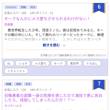
けに、カインは「二つの前世」を同時に思い出してしまう！ 心中
6
ｼｮｰﾄｼｮｰﾄ
完結
R18
するほどの純愛で永遠を誓った恋人は、一人ではなかった！？
お気に入り : 188
24h.ポイント : 21
「く…っ！ひと突き交代はキツすぎんぞ！」 「では十数えたら交
オークなんかにメス墜ちさせられるわけがない！
代だ！」 ――二つの人生、二つの愛、夜の激しさも二倍！？ 挟ま
れ、暴かれ、蕩かされる。 宿命の再会を果たした執着攻め二人に
空倉霰
左右から愛され、逃げ場なしのサンドイッチ！ そこへさらに現れ
異世界転生した少年、茂宮ミノル。彼は目覚めてみると、オー
たのはなんと…！？ 前世も今世も全部まとめて愛し尽くす、超展
クの腕の中にいた。そして群れのリーダーだったオークに、無理
開ノンストップSFファンタジー二重転生BL！ ※この作品には
やりながらに性行為へと発展する。 しかしやはりと言うべき
「3Pシーン」「連続潮吹き」「微誘い受け」「♡喘ぎ」「R18」
か、ミノルがオークに敵うはずがなく。ミノルはメス墜ちしてし
続きを読む
の描写が含まれています。 ※カイン（受け）固定、ハッピーエン
まった。そしてオークの中でも名器という噂が広まり、なんやか
ド。前世の愛が重すぎる男たちに全方位から愛されたい方向け。
んやでミノルは彼らの中でも立場が上になっていく。 そしてあ
（全7話2万字短編規模。全話予約投稿済み）
文字数 227,197
最終更新日 2023.11.30
登録日 2023.3.5
る日、リーダーのオークがミノルに結婚を申し入れた。しかしそ
れをキッカケに、オークの中でミノルの奪い合いが始まってしま
BL
ショタ
メス墜ち
オーク
異世界
ナカ出し
い……。 （のんびりペースで更新してます、すみません（汗））
イチャイチャ
7
短編
完結
R18
お気に入り : 130
24h.ポイント : 7
召喚勇者の誤算～身の危険を感じたので演技で男に告白
したら、成就してしまったんだが！？～
カヅキハルカ