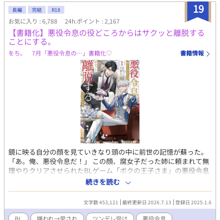
19
長編
完結
R18
お気に入り : 6,788
24h.ポイント : 2,167
【書籍化】悪役令息の役どころからはサクッと離脱する
ことにする。
をち。 7月「悪役令息の…」書籍化♡
書籍情報
鏡に映る自分の顔を見ていきなり頭の中に前世の記憶が蘇った。
「あ。俺、悪役令息だ！」 この顔、腐女子だった姉に頼まれて無
理やりクリアさせられたBLゲーム「ボクの王子さま」の悪役令息
ことスノーデン公爵家長男、ミルリースだ。 確か、プライドが高
続きを読む
く、主役である人気者の次男レオリースを妬み虐げまくるザ・悪
役。 ということになっている。 そう。俺は何もしていない。なの
文字数 453,121
最終更新日 2026.7.13
登録日 2025.1.6
に一方的に「人気者の次男を妬んで虐める性格の悪い長男」とい
う役所にされてきたのだ。 いかんせん俺はクールな美少年すぎ
BL
嫌われ→愛され
ツンデレ受け
悪役令息