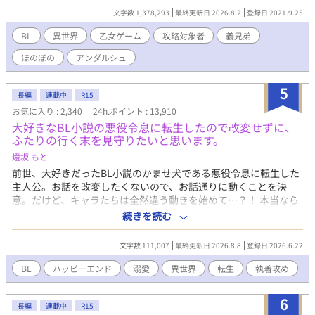
グなんて叩き壊して今日も最推しを愛でるのだ！ 乙女ゲームに転
文字数 1,378,293
最終更新日 2026.8.2
登録日 2021.9.25
生してしまった死亡フラグだらけの弟奮闘記。 濡れ場は最後の方
にしか出てこない気がします。 ※2022年11月書籍化しました( *
BL
異世界
乙女ゲーム
攻略対象者
義兄弟
´艸｀) よろしくお願いします ただいま感想返信停止中です。申し
ほのぼの
アンダルシュ
訳ありません。でも皆様の感想はとても楽しく嬉しく拝読してお
ります！ありがとうございます！
5
長編
連載中
R15
お気に入り : 2,340
24h.ポイント : 13,910
大好きなBL小説の悪役令息に転生したので改変せずに、
ふたりの行く末を見守りたいと思います。
燈坂 もと
前世、大好きだったBL小説のかませ犬である悪役令息に転生した
主人公。お話を改変したくないので、お話通りに動くことを決
意。だけど、キャラたちは全然違う動きを始めて…？！ 本当なら
恋しないはずの悪役令息に恋しちゃった公爵様×思い込みの激し
続きを読む
い転生悪役(?)令息のラブコメです。 ※小説家になろうさんでも連
載を開始しました。 徐々に転載しているので更新はアルファポリ
文字数 111,007
最終更新日 2026.8.8
登録日 2026.6.22
スさんの方が早いですが、いつか更新が追いついたら同時更新に
なる予定です。
BL
ハッピーエンド
溺愛
異世界
転生
執着攻め
6
長編
連載中
R15