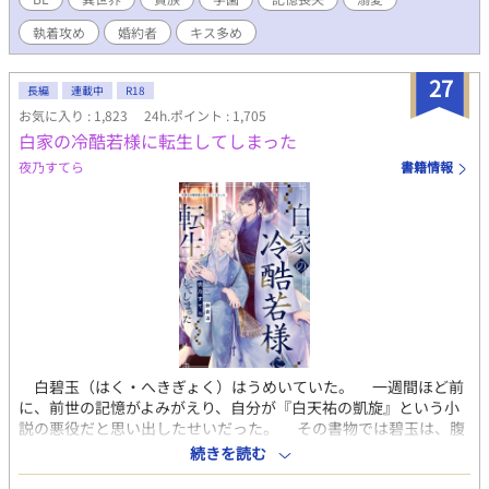
執着攻め
婚約者
キス多め
27
長編
連載中
R18
お気に入り : 1,823
24h.ポイント : 1,705
白家の冷酷若様に転生してしまった
夜乃すてら
書籍情報
白碧玉（はく・へきぎょく）はうめいていた。 一週間ほど前
に、前世の記憶がよみがえり、自分が『白天祐の凱旋』という小
説の悪役だと思い出したせいだった。 その書物では碧玉は、腹
違いの弟・天祐（てんゆう）からうらまれ、生きたまま邪霊の餌
続きを読む
にされて魂ごと消滅させられる。 最悪の事態を回避するため、