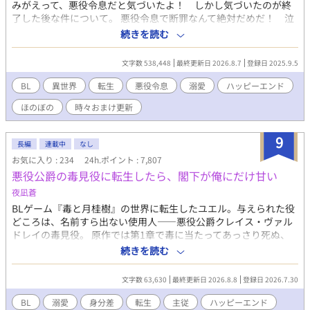
みがえって、悪役令息だと気づいたよ！ しかし気づいたのが終
了した後な件について。 悪役令息で断罪なんて絶対だめだ！ 泣
いちゃう！ せっかく前世を思い出したんだから、これからは心を
続きを読む
入れ替えて、真面目にがんばっていこう！ と思ったんだけ
ど……あれ？ 皆やさしい？ 主人公はあっちだよー？ 本編完結
文字数 538,448
最終更新日 2026.8.7
登録日 2025.9.5
済です。 おまけのお話を更新しています。 皆の動画をつくりまし
た！ プロフのwebサイトから飛べるので、もしよかったら、お話
BL
異世界
転生
悪役令息
溺愛
ハッピーエンド
と一緒に楽しんでくださったら、とてもうれしいです！ 表紙や動
ほのぼの
時々おまけ更新
画にAIを使っていますが、小説にはAIを使っておりません 皆さま
の応援のおかげで『もふもふ獣人に転生したら、最愛の推しに溺
愛されています』書籍化、心から、ありがとうございます！
9
長編
連載中
なし
お気に入り : 234
24h.ポイント : 7,807
悪役公爵の毒見役に転生したら、閣下が俺にだけ甘い
夜凪蒼
BLゲーム『毒と月桂樹』の世界に転生したユエル。与えられた役
どころは、名前すら出ない使用人——悪役公爵クレイス・ヴァル
ドレイの毒見役。 原作では第1章で毒に当たってあっさり死ぬ、
モブ中のモブだ。 死にたくない。前世は食品会社の品質管理、異
続きを読む
臭も変色も見分けられる。全力で毒を見抜いて生き延びる——そ
う決めて初仕事に臨んだのに。 「では俺が毒見する。お前は食う
文字数 63,630
最終更新日 2026.8.8
登録日 2026.7.30
な」 なぜかこの公爵、毒見役より先に自分が口をつけようとす
る。 「毒の公爵」と恐れられるこの人は、3歳から毒を盛られ続
BL
溺愛
身分差
転生
主従
ハッピーエンド