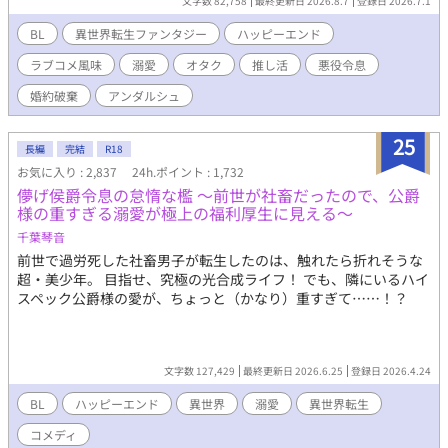
文字数 82,758
最終更新日 2026.8.7
登録日 2026.7.1
た。婚約破棄の断罪イベントですら、推しを拝める至福の時間。
そんな彼の推し活ライフは、まさに婚約破棄から始まる。推しを
BL
異世界転生ファンタジー
ハッピーエンド
愛でるため、イソトマは円満な婚約解消を試みる。現実に打ちひ
ラブコメ風味
溺愛
オタク
推し活
悪役令息
しがれながらも、オタク仲間のアルエと漫画を描く楽しい日々を
満喫中。推しキャラである護衛騎士のディルクとも、何となく仲
婚約破棄
アンダルシュ
良くなれて、楽しくなってきた。なのに、ゲーム主人公のリリー
の様子が、おかしくて……。どうしてみんな、ゲームと違う
25
の！ オタク令息が推しを愛でながら漫画を描き、自分の恋も実
長編
完結
R18
らせちゃう、推し活ラブコメBL。 ※表紙はAI、本文は人間（作
お気に入り : 2,837
24h.ポイント : 1,732
者）が書いています。
儚げ侯爵令息の怠惰な檻 ～前世が社畜だったので、公爵
様の重すぎる溺愛が極上の福利厚生に見える～
千葉琴音
前世で過労死した社畜男子が転生したのは、触れたら折れそうな
超・美少年。 目指せ、究極の光合成ライフ！ でも、隣にいるハイ
スペック公爵様の愛が、ちょっと（かなり）重すぎて……！？
文字数 127,429
最終更新日 2026.6.25
登録日 2026.4.24
BL
ハッピーエンド
異世界
溺愛
異世界転生
コメディ