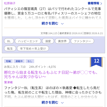
松原硝子
書籍情報
パティシエの篠宮颯真（27）はパリで行われたコンクールで見事
優勝し、賞金５万ユーロと有名パティスリーのスーシェフの地位
を獲得した。 しかし浮かれて泥酔した颯真はバイクに轢かれて人
生を終える。 目覚めた颯真は友人が激推ししていたBLゲームの世
続きを読む
界に転生していた！ だが悪役令息の弟――エリオット・ペンブル
ックに転生してしまったうえに、前世の記憶を取りもどしたのは
文字数 164,125
最終更新日 2026.8.8
登録日 2026.6.21
兄・ヴィクターが断罪され、伯爵家がボロボロになった直後。 兄
は幽閉、一家も財産や領地の没収され、さらに王侯貴族の証とも
BL
ハッピーエンド
溺愛
異世界
ファンタジー
いえる魔力も失ってしまう。 残されたのは名ばかりの家名と王都
転生
年下攻め×年上受け
の屋敷だけ。 前世の記憶が戻ったエリオットは、家族を支えるた
めに身分を隠して王都のティーハウスでパティシエとして働き始
めた。 ある日、エリオットは店の前で倒れそうになっていたルー
12
短編
連載中
なし
クという少年を助ける。 11年後。エリオットはティーハウスのオ
お気に入り : 710
24h.ポイント : 4,076
ーナーに、王都で開催されるコンクールへの出場を勧められる。
孵化から始まる転生もふもふヒナ日記〜弟が◯◯でも、
優勝賞金は10万ベル。これだけあればしばらくは家族に楽をさせ
兄ちゃんは気づかない〜
ることができると考えたエリオットは、賞金欲しさに出場を決意
する。 結果は見事優勝。 しかし翌日、王宮より使者がやってく
葉津緒
る。 呼び出し主は会ったこともないはずの第三王子で…！？ 最強
ファンタジーBL（転生系） ほのぼの×執着愛 ◆転生したら鳥だ
だけど執着溺愛が止まらない年下大型犬王子×恋愛に疎い天才パ
った俺。 転生前のことや転生した理由、神様に会ったかどうかも
ティシエの王宮を舞台にしたサスペンス要素ありのラブコメで
不明。たぶん前世は人間だったはず、程度のことしか分からな
す。
い。ここが地球なのか異世界なのかも分からない。でもまあ難し
続きを読む
いことは考えず、今は鳥として頑張ろうかな。 能天気なポンコツ