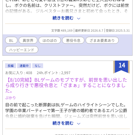
し。 ボクの名前は、クリストファー。 突然だけど、ボクには前世
の記憶がある。 ジルベスターお義兄さまと初めて会ったとき、そ
のご尊顔を見て 「あああ！《《この人》》、知ってるう！悪役令
続きを読む
息っ！」 と思い出したのだ。 あ、この人ゲームの悪役じゃん、っ
て。 そう、俺が今いるこの世界は、ゲームの中の世界だったの！
文字数 489,169
最終更新日 2026.6.7
登録日 2025.5.31
そして、ボクは悪役令息ジルベスターの義弟に転生していたの
だ！ しかも、モブ。 繰り返します。ボクはモブ！！「完全なるモ
BL
異世界
ほのぼの
悪役令息
ざまあ要素あり
ブ」なのだ！ ゲームの中のボクには、モブすぎて名前もキャラデ
ハッピーエンド
ザもなかった。 どおりで今まで毎日自分の顔をみてもなんにも思
い出さなかったわけだ！ ちなみに、ジルベスターお義兄さまは悪
役ながら非常に人気があった。 その理由の第一は、ビジュアル！
14
長編
連載中
なし
夜空に輝く月みたいにキラキラした銀髪。夜の闇を思わせる深い
お気に入り : 408
24h.ポイント : 2,997
紺碧の瞳。 涼やかに切れ上がった眦はサイコーにクール！！ イケ
【8/10完結】BLゲームのモブですが、前世を思い出した
メンではなく美形！ビューティフル！ワンダフォー！ ありとあら
ら成り行きで悪役令息と「ざまぁ」することになりまし
ゆる美辞麗句を並び立てたくなるくらいに美しい姿かたちなの
た。
だ！ 当然ながらボクもそのビジュアルにノックアウトされた。 ネ
ップリももちろんコンプリートしたし、アクスタももちろん手に
ぷかり
入れた！ そんなボクの推しジルベスターは、その無表情のせいで
目の前で起こった断罪劇はBLゲームのハイライトシーンでした。
「人を馬鹿にしている」「心がない」「冷酷」といわれ、悪役令
学園の卒業パーティーで第一王子が彼の婚約者であるエバン公爵
息と呼ばれていた。 でもボクにはわかっていた。全部誤解なんだ
令息に婚約破棄を告げた瞬間、ジェームズは突然前世を思い出し
って。 ジルベスターは優しい人なんだって。 あの無表情の下には
た。 どうやらここはBLゲームの世界で、自分はそのモブキャラら
続きを読む
確かに温かなものが隠れてるはずなの！ なのに誰もそれを理解し
しい。 とはいえ、全てがゲームの通りというわけではなく、現実
ようとしなかった。 そして最後に断罪されてしまうのだ！あのピ
のエバンは悪役令息らしからぬ品行方正な人物だった。 しかし、