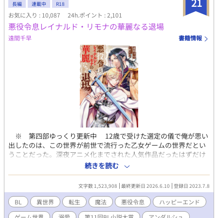
21
れてやる！ 俺は俺で独立して裕福な平民として生きる。 幸い前世
長編
連載中
R18
の知識も思い出したから、生活能力はあると思う。平民暮らしも
お気に入り : 10,087
24h.ポイント : 2,101
なんの問題もない。 前世の知識を活かし、自分の道は自分で切り
悪役令息レイナルド・リモナの華麗なる退場
開くのだ。 ※※※※※※※※ お陰様で、7月にアルファポリス様
よりアンダルシュノベルズｂにて書籍化していただくこととなり
遠間千早
書籍情報
ました♡ ありがとうございますううう！！ イイネやコメントおま
ちしております♡
※ 第四部ゆっくり更新中 12歳で受けた選定の儀で俺が思い
出したのは、この世界が前世で流行った乙女ゲームの世界だとい
うことだった。深夜アニメ化までされた人気作品だったはずだけ
ど、よりによって俺はそのゲームの中でも悪役の公爵令息レイナ
続きを読む
ルド・リモナに生まれ変わってしまったのだ。 さらに最悪なこ
とに、俺はそのゲームの中身を全く知らない。乙女ゲームやった
文字数 1,523,908
最終更新日 2026.6.10
登録日 2023.7.8
ことなかったし、これから俺の周りで一体何が起こるのか全然わ
からないんですけど……。 内容は知らなくとも、一時期SNSで
BL
異世界
転生
魔法
悪役令息
ハッピーエンド
トレンド入りして流れてきた不穏なワードは多少なりとも覚えて
ゲーム世界
溺愛
第11回BL小説大賞
アンダルシュ