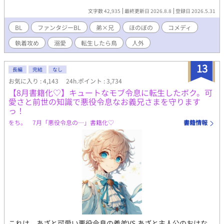
転生雛鳥（兄）と、無口で目つきの悪い末っ子雛鳥（弟）によ
文字数 42,935
最終更新日 2026.8.8
登録日 2026.5.31
る、もふもふな日々……だけじゃない……？ ◆元人間のもふもふ
雛鳥（受）×正体を隠す重めな執着弟（攻）。一見かわいい二羽
BL
ファンタジーBL
弟×兄
ほのぼの
コメディ
のもふもふ兄弟たちの、すれ違いコメディ＆時々シリアス物語🐣
執着攻め
溺愛
転生したら鳥
人外
※本編は全年齢向けBLになります。 完結後に番外編にて少しだけ
いちゃいちゃな場面（R15程度）を書く予定です。
13
長編
完結
なし
お気に入り : 4,143
24h.ポイント : 3,734
【8月書籍化♡】キュートなモブ令息に転生したボク。可
愛さと前世の知識で悪役令息なお義兄さまを守ります
っ！
をち。 7月「悪役令息の…」書籍化♡
書籍情報
これは、あざと可愛い悪役令息の義弟VS.あざと主人公のおはな