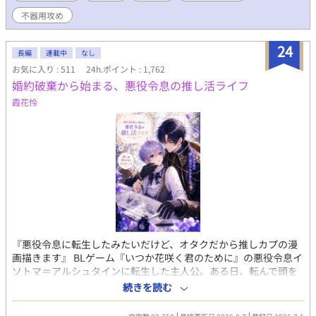
焼きたてのミルクパン、焦がしバター塩パン、森苺のジャムパ
不器用攻め
ン。 ようやく手に入れた平穏なスローライフ。 ……のはずだっ
た。 開店初日、店に現れたのは、王国最強と恐れられる冷血騎士
24
団長アゼル・グレイヴ。 無口。 無表情。 目つきが怖い。 なのに
長編
連載中
なし
彼は、毎朝誰より早く店に来て、ノアのパンを大量に買ってい
お気に入り : 511
24h.ポイント : 1,762
く。 「今日も来たんですか？」 「来た」 「昨日も一昨日も来まし
婚約破棄から始まる、悪役令息の推し活ライフ
たよね」 「明日も来る」 ノアは思った。 この人、よほどパンが
霞花怜
好きなんだな、と。 しかしアゼルが見ているのは、パンだけでは
なかった。 ノアが疲れていれば黙って手伝い、王都からの嫌がら
せには無表情で圧をかけ、元婚約者の王子が現れれば静かに剣の
柄へ手を置く。 「この店に手を出すな。ノアにもだ」 パン目当て
だと思い込む悪役令息と、店主ごと囲い込みたい冷血騎士団長。
婚約破棄から始まる、飯テロ異世界BLラブコメ。
『悪役令息に転生したみたいだけど、オタクだから推しカプの漫
画描きます』 BLゲーム『いつか花咲く君のために』の悪役令息イ
ソトマ＝アルシュタインに転生した主人公。ある日、転んで頭を
打った拍子に、彼は思い出した。自分の前世がオタクだったとい
続きを読む
うことを。イソトマの推しカプは『いつ花』のメインカプである
ルシアンとリリーだ。激推しするあまり、同人で漫画を描いてい