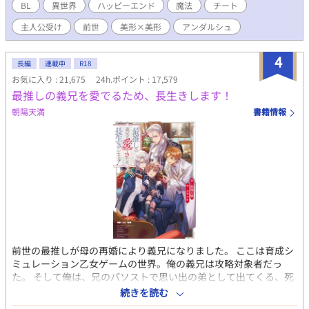
まれてしまった。これまでの可哀想なサフィラスよ、さような
BL
異世界
ハッピーエンド
魔法
チート
ら。これからは我慢も自重もしない。転生する前に、女神から与
主人公受け
前世
美形×美形
アンダルシュ
えられた強運という祝福と無敵の魔法で、これまで虐げられてき
たサフィラスは人生を謳歌することを決意する！主人公が1ミリも
ピンチに陥らないお気楽な話です。恋愛＆ラブHは物語後半に予
4
長編
連載中
R18
定。
お気に入り : 21,675
24h.ポイント : 17,579
最推しの義兄を愛でるため、長生きします！
朝陽天満
書籍情報
前世の最推しが母の再婚により義兄になりました。 ここは育成シ
ミュレーション乙女ゲームの世界。俺の義兄は攻略対象者だっ
た。 そして俺は、兄のパソストで思い出の弟として出てくる、死
ぬ前提の弟だった！ 最推しの弟とか、もう死んでもいい！いや、
続きを読む
最推しの成長を見届けるまでは死ねない！俺、生きる！死亡フラ