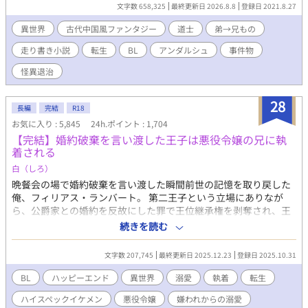
厳格な兄に方向転換をこころみる。 いまさら優しくなどできな
文字数 658,325
最終更新日 2026.8.8
登録日 2021.8.27
いから、冷たい兄のまま、威厳と正しさを武器にしようと思った
のだが……。 兄弟仲が破滅するのを回避すればいいだけなの
異世界
古代中国風ファンタジー
道士
弟→兄もの
に、なぜか天祐は碧玉になつきはじめ……？ ※弟→兄ものです。
走り書き小説
転生
BL
アンダルシュ
事件物
（カップリング固定〜） ※なんちゃって中華風ファンタジー小説
です。 ※自分できづいた時に修正するので、誤字脱字の報告は不
怪異退治
要です。 ◆2022年5月に、アンダルシュのほうで書籍化しまし
た。 本編５万字＋番外編５万字の、約10万字加筆しております
28
ので、既読の方もお楽しみいただけるかと思います。 ※書籍ver
長編
完結
R18
では、規約により兄弟の恋愛がNGのため、天祐が叔父の子――従
お気に入り : 5,845
24h.ポイント : 1,704
兄弟であり、養子になったという設定に変わっています。
【完結】婚約破棄を言い渡した王子は悪役令嬢の兄に執
着される
白（しろ）
晩餐会の場で婚約破棄を言い渡した瞬間前世の記憶を取り戻した
俺、フィリアス・ランバート。 第二王子という立場にありなが
ら、公爵家との婚約を反故にした罪で王位継承権を剥奪され、王
族の籍からも抜かれてしまった。 以前の俺なら怒り狂って暴れた
続きを読む
だろうが、前世である「畑中陽一」の記憶のおかげで、全てのこ
とをきちんと受け止められるようになった。 そして王都にいるこ
文字数 207,745
最終更新日 2025.12.23
登録日 2025.10.31
とすら許されなくなった俺は、悪役令嬢の兄であるリュシアン・
フォークナーが治める領地で監視されることとなった。 「あなた
BL
ハッピーエンド
異世界
溺愛
執着
転生
はなにもしなくていいのです」 リュシアンにはそう言われたが、
ハイスペックイケメン
悪役令嬢
嫌われからの溺愛
前世日本人の血が働かざるもの食うべからずと訴えてくる……！