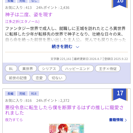
まいとする皇帝の、貞操観念皆無な物語！ ※主人公、皇帝共に不
長編
完結
なし
特定多数と肉体関係を持つ描写があります。 ※男女の肉体関係を
お気に入り : 413
24h.ポイント : 2,436
示唆する内容があります。 ※中華【風】なだけのオリジナルな世
神子は二度、姿を現す
界観のお話です。 ※一度完結済みにしましたが、他サイトにて続
江多之折(エタノール)
きを見たいのお声をいただけたことと、自分自身も書きたい場面
ファンタジー世界で成人し、就職しに王城を訪れたところ異世界
があったため続きました。 今後は満足いくまで完結にはしません
に転移した少年が転移先の世界で神子となり、壮絶な日々の末、
ので、ご安心ください。
自ら命を絶った前世を思い出した主人公。 死んでも戻りたかった
元の世界には戻ることなく異世界で生まれ変わっていた事に絶望
続きを読む
したが 神子が亡くなった後に取り残された王子の苦しみを知り、
向き合う事を決めた。 戻れなかった事を恨み、死んだことを後悔
文字数 225,161
最終更新日 2026.8.7
登録日 2025.9.22
し、傷付いた王子を助けたいと願う少年の葛藤。 王子様×元神子
が転生した侍従の過去の苦しみに向き合い、悩みながら乗り越え
BL
異世界
シリアス
ハッピーエンド
王子×侍従
るための物語。 ※小説家になろうに掲載していた作品を改修して
前世の記憶
恋愛
切ない
投稿しています。 描写はキスまでの全年齢BL
17
長編
完結
R18
お気に入り : 816
24h.ポイント : 2,372
悪役令息に転生したら僕を断罪するはずの推しに寵愛さ
れました
夜乃すてら
書籍情報