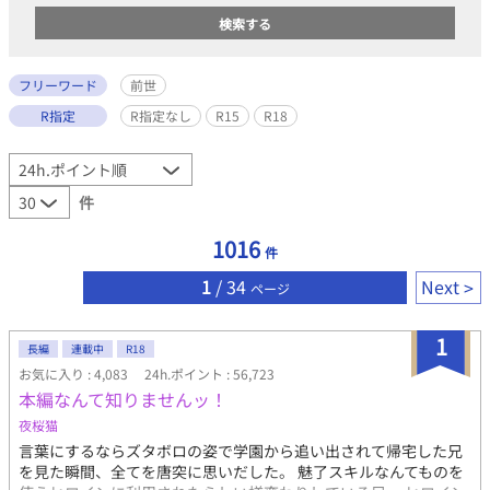
フリーワード
前世
R指定
R指定なし
R15
R18
件
1016
件
1
/ 34
Next
ページ
1
長編
連載中
R18
お気に入り : 4,083
24h.ポイント : 56,723
本編なんて知りませんッ！
夜桜猫
言葉にするならズタボロの姿で学園から追い出されて帰宅した兄
を見た瞬間、全てを唐突に思いだした。 魅了スキルなんてものを