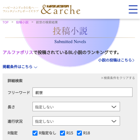
TOP
投稿小説
前世の検索結果
Submitted Novels
アルファポリス
で投稿されているBL小説のランキングです。
小説の投稿はこちら
掲載条件はこちら
×検索条件をクリアする
詳細検索
フリーワード
長さ
進行状況
R指定
R指定なし
R15
R18