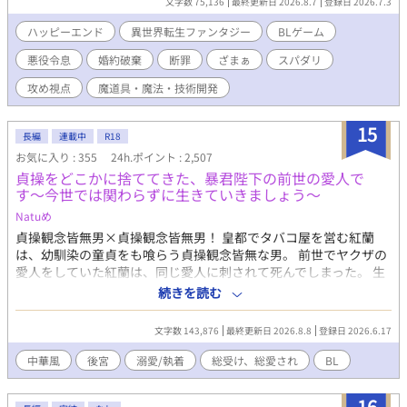
文字数 75,136
最終更新日 2026.8.7
登録日 2026.7.3
ンク頭に惑わされたあんぽんたんたちのせいで！！ ジルベスター
ゲームの強制力のなせる業なのか、エバンはシナリオ通りに社交
が断罪されたときには悔し涙にぬれた。 なんとかジルベスターを
界を追われ行方不明になってしまう。 このままではいけない！ こ
ハッピーエンド
異世界転生ファンタジー
BLゲーム
救おうとすべてのルートを試し、ゲームをやり込みまくった。 で
れはエンディング後の世界を生きる成金モブが悪役令息を幸せに
も何をしてもジルベスターは断罪された。 ボクはこの世界で大声
悪役令息
婚約破棄
断罪
ざまぁ
スパダリ
するための物語。 8/10の完結まで予約投稿済です。
で叫ぶ。 ボクのお義兄様はカッコよくて優しい最高のお義兄様な
攻め視点
魔道具・魔法・技術開発
んだからっ！ ゲームの世界ならいざしらず、このボクがついてる
からには断罪なんてさせないっ！ 最高に可愛いハイスぺモブ令息
に転生したボクは、可愛さと前世の知識を武器にお義兄さまを守
15
長編
連載中
R18
りますっ！ ※表紙その他のイラストはAIにて作成致しておりま
お気に入り : 355
24h.ポイント : 2,507
す。（文字指定のみで作成しております） ⭐︎⭐︎⭐︎ ご拝読頂きありが
貞操をどこかに捨ててきた、暴君陛下の前世の愛人で
とうございます！ コメント、エール、いいねお待ちしております
す〜今世では関わらずに生きていきましょう〜
♡ 「もう我慢なんてしません！家族からうとまれていた俺は、家
を出て冒険者になります！」書籍発売中！ 連載続いておりますの
Natuめ
で、そちらもぜひ♡
貞操観念皆無男×貞操観念皆無男！ 皇都でタバコ屋を営む紅蘭
は、幼馴染の童貞をも喰らう貞操観念皆無な男。 前世でヤクザの
愛人をしていた紅蘭は、同じ愛人に刺されて死んでしまった。 生
まれ変わった紅蘭は、誰に囚われるでもなく自由に生きていた。
続きを読む
しかしある日、皇宮から使者がやってくる。 数多の男を喰らって
きた紅蘭の噂を聞き、絶倫だという皇帝の相手をするよう命じて
文字数 143,876
最終更新日 2026.8.8
登録日 2026.6.17
きた。 金に目が眩み後宮に入った紅蘭は、暴君と呼ばれる皇帝が
前世のあのヤクザであることを知る。 絶対にバレるものかと皇帝
中華風
後宮
溺愛/執着
総受け、総愛され
BL
から逃げようとするが、結局見つかってしまい寵愛を受けるはめ
に！ さっさと金貨をもらって後宮を去りたい紅蘭と、紅蘭を逃し
16