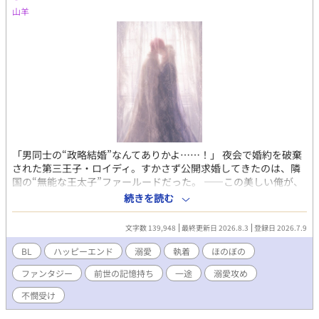
山羊
「男同士の“政略結婚”なんてありかよ……！」 夜会で婚約を破棄
された第三王子・ロイディ。すかさず公開求婚してきたのは、隣
国の“無能な王太子”ファールードだった。 ——この美しい俺が、
男相手に“嫁入り”だと？ 冗談じゃない！ 不本意ながら始まった
続きを読む
結婚生活。ところが夫は、無能どころかとんでもない策士だっ
た。外堀を埋め、逃げ道を塞ぎ、過保護なほど甘やかしてくる。
文字数 139,948
最終更新日 2026.8.3
登録日 2026.7.9
だが、甘やかされてばかりもいられない。 ロイディは婚約破棄の
屈辱を晴らすべく、策を練り始める。 こう見えて前世は起業家。
BL
ハッピーエンド
溺愛
執着
ほのぼの
その経験を生かし、嫁ぎ先にも利益をもたらしながら、自分を侮
ファンタジー
前世の記憶持ち
一途
溺愛攻め
った連中を経済でぶん殴れないかと考えたのだ。 そんな異様に沸
点の低い妻に、策士の夫も振り回されっぱなしで——！？ 無能を
不憫受け
装う策士な執着溺愛攻め×策士から逃げられない生意気ツンデレ
受け🌱 腹の探り合いといちゃつき多めの、デロ甘政略結婚BL。