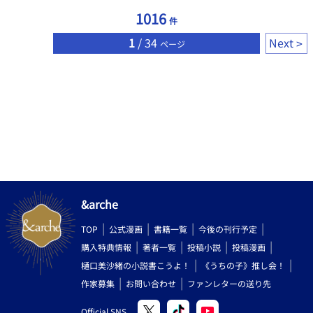
1016
件
1
/ 34
Next
ページ
&arche
TOP
公式漫画
書籍一覧
今後の刊行予定
購入特典情報
著者一覧
投稿小説
投稿漫画
樋口美沙緒の小説書こうよ！
《うちの子》推し会！
作家募集
お問い合わせ
ファンレターの送り先
Official SNS