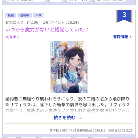
ん。 ハッピーエンド。一応Ｒ18です。 Ｒ18回には「＊」印あ
り。ちょっと描写がある場合は「微＊」と表記する予定です。 書
3
けたら投稿します。不定期更新。短いつもりで書いてます。 ※す
長編
連載中
R18
みません。６万字越えても終わらなさそうなので『長編』に切り
お気に入り : 14,196
24h.ポイント : 18,247
替えます。
いつから魔力がないと錯覚していた!?
犬丸まお
書籍情報
婚約者に無理やり襲われそうになり、寮の二階の窓から飛び降り
たサフィラスは、落下した衝撃で前世を思い出した。サフィラス
の前世は、無詠唱の大魔法使いと言われた最強の魔法使いフォル
ティスだったのだ。今世では、魔法伯爵家に生れながら5歳の魔力
続きを読む
判定で魔力なしと判じられてからというもの、ずっと家族から冷
遇されていた大人しいサフィラス。ところが前世を思い出した途
文字数 1,087,471
最終更新日 2026.8.7
登録日 2022.2.23
端、サフィラスの人格は前世のフォルティスの人格にほぼ飲み込