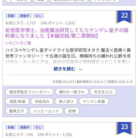
いる。 「ダメナルド安定の裏切り」 「約束された末路」 っ
て……怖！ 俺何やらかすの！？ せっかく素敵なファンタジー
の世界なのに急に将来が怖い！ 俺は世界の平和と己の平穏のた
22
長編
連載中
なし
めに、公爵家の次男としてのほのぼの生活を手にするべく堅実に
お気に入り : 1,727
24h.ポイント : 1,831
生きようと固く決心した……はずだったのに気が付いたら同級生
前世医学博士、治癒魔法研究してたらヤンデレ皇子の婚
の天才魔法使いの秘密をうっかり知ってしまうし、悪魔召喚を企
約者になりました【本編完結/第二章開始】
てる怪しい陰謀にすっかり巻き込まれてるんですけど？！ 無事
約束された末路まで一直線の予感！？ いやいや俺は退場させて
いちごいちご姫
もらいますから。何がなんでもシナリオから途中退場して世界も
ハイスペヤンデレ皇子×ドライな医学研究オタク 魔法×医療×異
平和で俺も平和なハッピーエンドをこの手で掴むんだ……！ 悪
世界ファンタジー！ 十五歳の誕生日。癇癪持ちの嫌われ公爵令息
役になりたくない公爵令息がジタバタする物語。(徐々にBLです。
ジゼル・カーネリアは、自分が日本の小児科医だったことを思い
ご注意ください) 第11回BL小説大賞をいただきました。応援し
出す。 前世では大学病院で研究へ没頭し、過労の果てに死亡。そ
続きを読む
てくださった皆様、本当にありがとうございました。(2024年11
して転生した先は――横領、裏金、闇商売。数々の悪事で恐れら
月に書籍化しました)
れる“帝国最悪の貴族”カーネリア家だった。 家族にも使用人にも
文字数 350,689
最終更新日 2026.8.7
登録日 2026.3.15
腫れ物扱いされる厄介者。取り柄は美しい容姿だけ。いずれは厄
介払い同然に、どこかの貴族へ第二夫人として嫁がされる運命だ
異世界転生ファンタジー
嫌われ→愛され
天才主人公
った。 だがジゼルは、嫌われ者という立場を逆手に取り、自室へ
溺愛/執着
完結済み
美人受け
ヤンデレ執着
引きこもって治癒魔法研究を始める。その画期的な研究成果は、
やがて帝国中を巻き込み、多くの人々の運命を変えていく。 そし
腹黒王子
ハッピーエンド
医療
てなぜか、彼へ異常な執着を向ける男たちまで現れ始めて……？
「君が十八歳になったら、すぐに結婚しよう」 「お前は生涯、兄
23
の隣で過ごしなさい」 「君が自由でいられるなら、僕はどうなっ
長編
連載中
なし
てもいい」 ジゼルを手に入れようと奔走する男達、教会の陰謀、
お気に入り : 745
24h.ポイント : 1,782
謎の感染症。前世の医学知識と治癒魔法を武器に、ジゼルは帝国