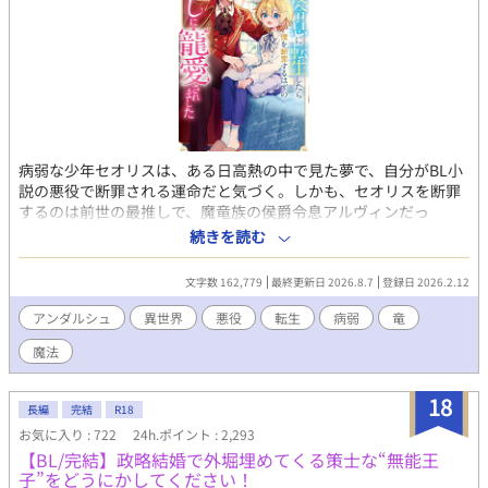
病弱な少年セオリスは、ある日高熱の中で見た夢で、自分がBL小
説の悪役で断罪される運命だと気づく。しかも、セオリスを断罪
するのは前世の最推しで、魔竜族の侯爵令息アルヴィンだっ
た！ 運命を変えようと前世の知識をフル活用したものの、小説
続きを読む
通り事が進み、セオリスはアルヴィンと対面してしまう。だがな
ぜか、アルヴィンは断罪するどころか、セオリスを虐める使用人
文字数 162,779
最終更新日 2026.8.7
登録日 2026.2.12
を告発したり、お土産を持ってお見舞いに来たりと、何かとセオ
リスを気にかけてくれて…!? 推しに愛でられ、守られる幸せい
アンダルシュ
異世界
悪役
転生
病弱
竜
っぱいの転生生活、開幕！
魔法
18
長編
完結
R18
お気に入り : 722
24h.ポイント : 2,293
【BL/完結】政略結婚で外堀埋めてくる策士な“無能王
子”をどうにかしてください！