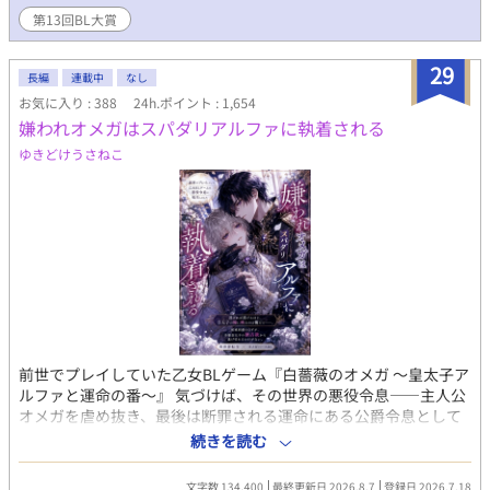
そんなこんなで仕事を見つけ出したフィリアスの今までとは違う
第13回BL大賞
様子に、周囲はもちろんリュシアンも驚く。 心を入れ替えたフィ
リアスにだんだんと冷たかったリュシアンの態度も変わってき
29
て……？ これは秘密を抱えた次期公爵と、全て失ったら逆に吹っ
長編
連載中
なし
切れた元王子のお話です。 嫌われからの溺愛を目指しています。
お気に入り : 388
24h.ポイント : 1,654
現在【第13回BL大賞】にエントリーさせていただいております！
嫌われオメガはスパダリアルファに執着される
お気に召しましたら、ブクマ♡感想、そして投票で応援してくだ
ゆきどけうさねこ
さると嬉しいです！
前世でプレイしていた乙女BLゲーム『白薔薇のオメガ ～皇太子ア
ルファと運命の番～』 気づけば、その世界の悪役令息――主人公
オメガを虐め抜き、最後は断罪される運命にある公爵令息として
転生していた。 「終わった。破滅フラグしかない」 生き延びる方
続きを読む
法はただ一つ。主人公にも、攻略対象の皇太子にも、とにかく近
づかないこと。ベッドサイドの引き出しに隠した一冊のノートを
文字数 134,400
最終更新日 2026.8.7
登録日 2026.7.18