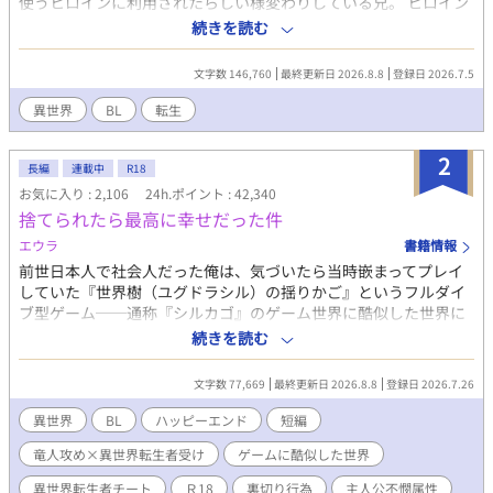
使うヒロインに利用されたらしい様変わりしている兄。 ヒロイン
こと聖女に危害を加えた罪で学園を退学、貧乏男爵家である我が
続きを読む
家にも厳しい処分が言い渡されることに。 前世の記憶が戻ったか
らこそ余りに理不尽な状況に憤る主人公。 原作？そんな事は知っ
文字数 146,760
最終更新日 2026.8.8
登録日 2026.7.5
たことか。 原作知識チートと固有スキルを使って快適スローライ
フの為に動き出す。 ※急遽、一部キャラクターの名前を変更しま
異世界
BL
転生
した。読み辛くして申し訳ありません。 感想コメントは公開不
要と書かれている方以外にはしっかり返信していきます。もし
2
も、返信がない場合はお知らせ下さい！とても励みになります！
長編
連載中
R18
お気に入り : 2,106
24h.ポイント : 42,340
捨てられたら最高に幸せだった件
エウラ
書籍情報
前世日本人で社会人だった俺は、気づいたら当時嵌まってプレイ
していた『世界樹（ユグドラシル）の揺りかご』というフルダイ
ブ型ゲーム──通称『シルカゴ』のゲーム世界に酷似した世界に
転生していた。 冒険者として組んでいた幼馴染で恋人だった男に
続きを読む
裏切られ、迷宮（ダンジョン）の危険地帯に捨て置かれたときに
前世を思い出したおかげで九死に一生を得る。 このとき偶然助け
文字数 77,669
最終更新日 2026.8.8
登録日 2026.7.26
てくれた竜人の冒険者に一緒にパーティーを組むことを提案さ
れ、俺は二つ返事で了承する。 どうせならと、彼の故郷に移住し
異世界
BL
ハッピーエンド
短編
ようと思い旅をしながら向かうことになり…。 ※男女ともいて、
竜人攻め×異世界転生者受け
ゲームに酷似した世界
いろんな種族が住む世界。異種族でも同性でも婚姻OKで種族特性
や魔法や魔法薬を使っての妊娠可。作中に出産の描写はありませ
異世界転生者チート
Ｒ18
裏切り行為
主人公不憫属性