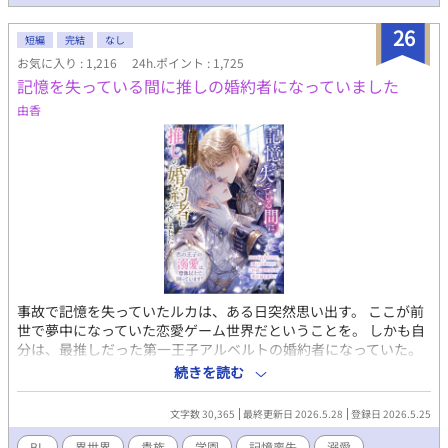
26
短編
完結
なし
お気に入り : 1,216
24h.ポイント : 1,725
記憶を失っている間に推しの婚約者になっていました
由香
事故で記憶を失っていたルカは、ある日突然思い出す。 ここが前
世で夢中になっていた恋愛ゲーム世界だということを。 しかも自
分は、最推しだった第一王子アルベルトの婚約者になっていた。
甘すぎる距離感。 慣れたように落とされるキス。 そして見え隠れ
続きを読む
する、王子の重すぎる執着。 忘れていた恋を、もう一度始める貴
族学園BL。
文字数 30,365
最終更新日 2026.5.28
登録日 2026.5.25
BL
異世界
貴族
学園
記憶喪失
溺愛