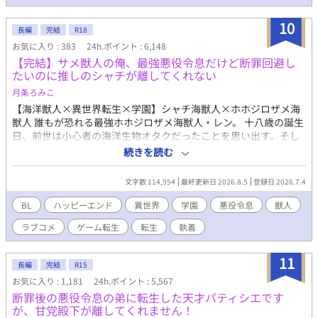
けて味覚が壊れていた。何を食べても泥の味。だから食事に興味
がない——はずなのに、俺が「美味しいですか」と聞いた日、こ
10
の人は初めて言葉に詰まった。 泥の味しか分からないはずの人
長編
完結
R18
が、なぜか俺にだけ甘い。 生き延びるための毒見が、いつのまに
お気に入り : 383
24h.ポイント : 6,148
かこの人に味を届ける仕事に変わっていく。 毒見役と、死にたが
【完結】サメ獣人の俺、最強悪役令息だけど断罪回避し
りの公爵。ふたりの食卓のラブコメディ。全年齢・純愛です。 ※
たいのに推しのシャチが離してくれない
本作は『小説家になろう』『カクヨム』にも掲載しています。
月条ろみこ
【海洋獣人×異世界転生×学園】シャチ海獣人×ホホジロザメ海
獣人 誰もが恐れる最強ホホジロザメ海獣人・レン。 十八歳の誕生
日、前世は小心者の海洋生物オタクだったことを思い出す。そし
て、この世界がBLゲームで、自分が断罪エンドを迎える悪役令息
続きを読む
だと知ってしまう。 処刑を回避する方法はただ一つ。 主人公を攻
略し、自分のルートへ引き込むこと。 ……のはずだった。 なぜか
文字数 114,954
最終更新日 2026.8.5
登録日 2026.7.4
ゲームには存在しないはずのシャチの海獣人が現れ、主人公との
攻略ルートをことごとく邪魔してくる。 しかも、その執着の矛先
BL
ハッピーエンド
異世界
学園
悪役令息
獣人
は――なぜか俺!? バトルあり、笑いあり、キュンあり！ 最強なの
ラブコメ
ゲーム転生
転生
執着
に小心者なホホジロザメが、推しのシャチに振り回される学園ラ
ブコメBL！ 🚫無断転載・AI学習禁止 終盤に性的描写が入る予定で
すので、R18としています。 ※がつく話には性描写があります。
11
長編
完結
R15
本作はfujossy小説大賞にエントリー中です。少しでも面白いと思
お気に入り : 1,181
24h.ポイント : 5,567
っていただけましたら、投票して応援してくだされば幸いです。
断罪後の悪役令息の弟に転生した天才パティシエです
が、甘党殿下が離してくれません！