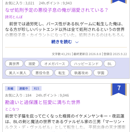
お気に入り : 3,021
24h.ポイント : 9,943
なぜ処刑予定の悪役子息の俺が溺愛されている？
詩河とんぼ
前世では過労死し、バース性があるBLゲームに転生した俺は、
なる方が珍しいバットエンド以外は全て処刑されるというの世界
の悪役子息・カイラントになっていた。処刑されるのはもちろん
嫌だし、知識を付けてそれなりのところで働くか婿入りできたら
続きを読む
いいな……と思っていたのだが、攻略対象者で王太子のアルスタ
から猛アプローチを受ける。……どうしてこうなった？
文字数 43,291
最終更新日 2026.8.8
登録日 2025.9.22
異世界
溺愛
オメガバース
ハッピーエンド
BL
美人×美人
悪役令息
転生
執着攻め
学園
7
長編
連載中
R15
お気に入り : 184
24h.ポイント : 9,046
勘違いと過保護と狂愛に満ちた世界
とこなつ
前世で子猫を庇って亡くなった極貧のイケメンヤンキー・夜凪蓮
は、BLの剣と魔法の世界であるヴァルゼル家の三男「マーリン・
ルクス・デ・ヴァルゼル」として転生した。 平民出身の天才護衛