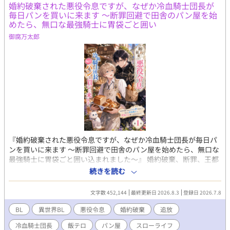
婚約破棄された悪役令息ですが、なぜか冷血騎士団長が
の医療と己の運命を変えていく。 【第二部】 帝国の常識を覆す事
毎日パンを買いに来ます 〜断罪回避で田舎のパン屋を始
件を解決し、第一皇子カイラスとの婚約も決まったジゼル。カー
めたら、無口な最強騎士に胃袋ごと囲い
ネリア家の名誉も回復し、ようやく平穏な日々が訪れる――はず
御腐万太郎
だった。 「忙しい！ とにかく時間がない！！」 診療所、アカデ
ミー、医療改革、研究、そして皇太子妃教育。カイラスとの甘い
婚約生活どころか、ゆっくり会う時間すらない。側妃の座を狙う
貴族たちの思惑や新聞社の誹謗中傷にも振り回され、慌ただしい
毎日を送っていた。 「すごーい、お仕事熱心なんですね。僕だっ
たらカイラス様より優先することなんてないけどな」 そんなな
か、「聖女の生まれ変わり」を名乗る美しい少年ルカ・アステル
が現れ、カイラスへ異常な執着を見せ始める。 そして海の向こう
では、一つの事件が静かに動き始めていた。 「これでお前は何者
でもない。窮屈な立場など捨てて俺の番になれ」 医療、政治、恋
愛、そして海を舞台にした新たな冒険。研究一筋の元小児科医
『婚約破棄された悪役令息ですが、なぜか冷血騎士団長が毎日パ
は、大切な人を守るため、再び帝国を揺るがす運命へ飛び込んで
ンを買いに来ます 〜断罪回避で田舎のパン屋を始めたら、無口な
いく。
最強騎士に胃袋ごと囲い込まれました〜』 婚約破棄、断罪、王都
追放。 公爵令息ノア・ラザフォードは、王宮の夜会で王子からそ
続きを読む
う告げられた瞬間、心の中で歓喜した。 なぜなら彼は、前世の記
憶を持つ転生者。 この世界が乙女ゲームに似ており、自分が“悪
文字数 452,144
最終更新日 2026.8.3
登録日 2026.7.8
役令息”として破滅する運命だと知っていたからだ。 けれど、王子
への未練など一切ない。 面倒な貴族社会から逃げられるなら、追
BL
異世界BL
悪役令息
婚約破棄
追放
放なんてむしろ大歓迎。 「よし、田舎でパン屋をやろう」 そうし
冷血騎士団長
飯テロ
パン屋
スローライフ
てノアは辺境の町で、小さなパン屋《白猫ベーカリー》を開く。