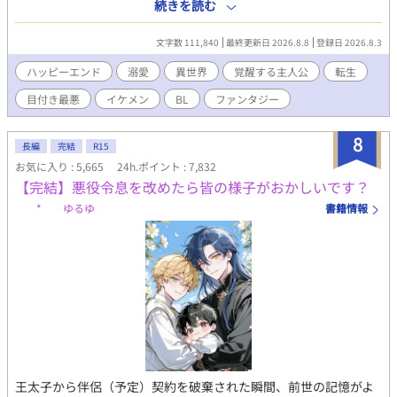
としてやってきた美少年・アルベール（アル）と出会い、幼少期
続きを読む
に母エリスの劇薬の毒からアルを救おうとした際、マーリンは
【空間支配の大魔術】に覚醒して彼を救った。アルはマーリンに
文字数 111,840
最終更新日 2026.8.8
登録日 2026.8.3
密かな強烈な恋心を抱いており、毎夜エリスに「本日のマーリン
報告」を行っている。 当主である父ヴィンセントや双子の兄た
ハッピーエンド
溺愛
異世界
覚醒する主人公
転生
ち、さらに母方の祖父母は、マーリンを「ヴァルゼル家の至宝」
目付き最悪
イケメン
BL
ファンタジー
「天使」と呼び、過剰なまでの溺愛を注いでいる。しかし、中身
がビビりな小心者であるマーリンは、その重すぎるプレッシャー
に日々怯え、憂鬱を感じていた。 歴史や一族の家系図を学ぶ中、
8
長編
完結
R15
マーリンは母エリスの名前からミドルネーム「ルクス」が抜けて
お気に入り : 5,665
24h.ポイント : 7,832
いることに気づく。母が冷遇されているという壮大な勘違いをし
【完結】悪役令息を改めたら皆の様子がおかしいです？
たマーリンは、ショックのあまり発作的に魔力を暴走させるが、
アルに鎮められる。翌日、納得がいかないまま魔力切れと疲労に
* ゆるゆ
書籍情報
より自室で寝込み、母への想いを巡らせている。
王太子から伴侶（予定）契約を破棄された瞬間、前世の記憶がよ