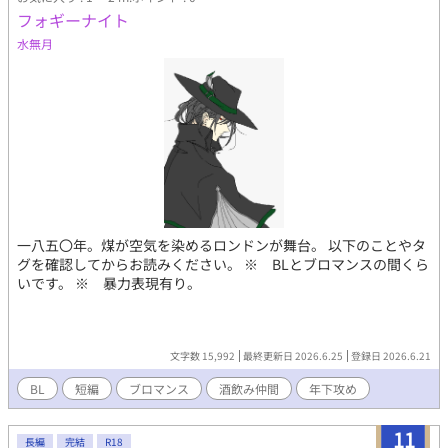
フォギーナイト
水無月
一八五〇年。煤が空気を染めるロンドンが舞台。 以下のことやタ
グを確認してからお読みください。 ※ BLとブロマンスの間くら
いです。 ※ 暴力表現有り。
文字数 15,992
最終更新日 2026.6.25
登録日 2026.6.21
BL
短編
ブロマンス
酒飲み仲間
年下攻め
11
長編
完結
R18