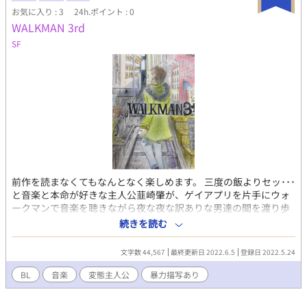
お気に入り : 3
24h.ポイント : 0
WALKMAN 3rd
SF
前作を読まなくてもなんとなく楽しめます。 三度の飯よりセッ･･･
と音楽と本命が好きな主人公韮崎肇が、ゲイアプリを片手にウォ
ークマンで音楽を聴きながら夜な夜な訳ありな男達の間を渡り歩
く話です。 注意書き。読んでから本編へ(＞人＜;) ※露骨な性描
続きを読む
写、暴力表現有り 前作よりパワーアップしてますΣ（ﾟдﾟlll） ※ー
ーーーの後と" "の中は歌詞の和訳及び引用となっております。出
文字数 44,567
最終更新日 2022.6.5
登録日 2022.5.24
典は章タイトルの曲からです。
BL
音楽
変態主人公
暴力描写あり