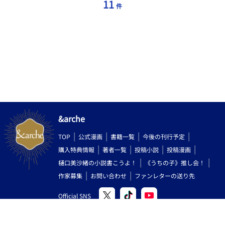
11
件
&arche
TOP
公式漫画
書籍一覧
今後の刊行予定
購入特典情報
著者一覧
投稿小説
投稿漫画
樋口美沙緒の小説書こうよ！
《うちの子》推し会！
作家募集
お問い合わせ
ファンレターの送り先
Official SNS