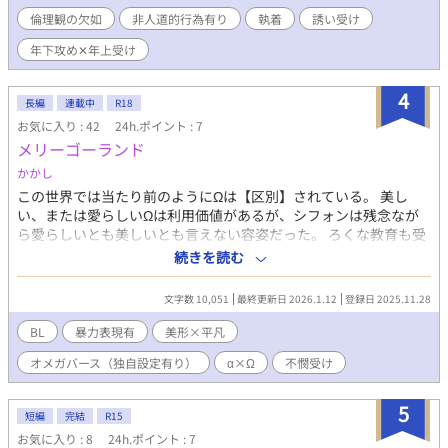
ずご了承ください。
倫理観の欠如
非人道的行為有り
執着
誘い受け
年下攻め✕年上受け
4
長編
連載中
R18
お気に入り : 42
24h.ポイント : 7
メリーゴーランド
かかし
この世界では当たり前のようにΩは【区別】されている。 美し
い、または愛らしいΩは利用価値があるが、シフォンは残念なが
ら愛らしいとも美しいとも言えない容姿だった。 ろくな教育も受
けれず、家族からは疎まれ、使用人からは嘲笑される日々。 そん
続きを読む
なある日、シフォンは父親からとあるαと結婚するようにと言われ
る。 そしてそれが、更なる地獄へとシフォンを堕としていくのだ
文字数 10,051
最終更新日 2026.1.12
登録日 2025.11.28
った……… ※差別的な表現があります ※バットエンドという訳で
はないですが、ハッピーエンドでもないです ※予告無く性描写が
BL
暴力表現有
美形×平凡
入ります blueskyで呟いたネタにバーッと肉付けしたやつパート
オメガバース（独自設定有り）
α×Ω
不憫受け
２。 書けた時にあげていくスタイルです。
5
短編
完結
R15
お気に入り : 8
24h.ポイント : 7