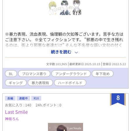
※暴力表現、流血表現、倫理観の欠如等ございます。苦手な方は
ご注意下さい。 ※全てフィクションです。 ”邪悪の中で生き残れ
るのは、街より邪悪な者達だけ” そんな不名誉な謳い文句の付く
街。 そこで組織の頭であるノクスは、ある日重傷を負ったギャン
続きを読む
グ嫌いの青年を拾う。 正体不明の青年×組織の頭の男。 ゆっくり
と距離を縮めていく二人が、闇に染まる街で光を見出して、走り
文字数 103,965
最終更新日 2025.10.15
登録日 2022.5.22
切るまで。
BL
ブロマンス寄り
アンダーグラウンド
年下攻め
ギャング
暴力表現有
ハードボイルド
8
長編
連載中
R18
お気に入り : 140
24h.ポイント : 0
Last Smile
神坂ろん