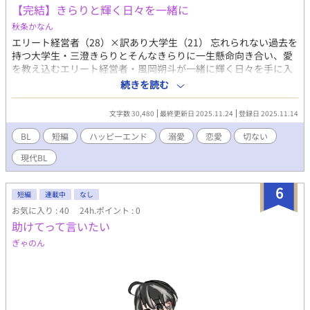
【完結】きらりと輝く日々を一緒に
秋条かなん
エリート経営者（28）×訳あり大学生（21） 忘れられない過去を
持つ大学生・三澄きらりとそんなきらりに一生懸命向き合い、愛
を教え込むエリート経営者・風岡朔斗が一緒に輝く日々を手に入
れるまでの話。 ※一部暴力表現有り BL作品の執筆は初めてです。
続きを読む
お手柔らかにお願いします。 この作品は他サイトでも投稿してい
ます。 11/14 20:00 ～完～ 番外編も書き終わり次第投稿します。
文字数 30,480
最終更新日 2025.11.24
登録日 2025.11.14
番外編はただ受けをよしよしする溺愛物語です、、。
BL
短編
ハッピーエンド
溺愛
恋愛
切ない
現代BL
6
短編
連載中
なし
お気に入り : 40
24h.ポイント : 0
助けてって言いたい
ぎゃのん