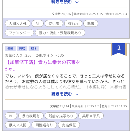
喚したのは力のないヤギ獣人の魔族ノアだった。 エリオットはそ
続きを読む
の事実を受け入れられず、表面上は優しく接するがノアを使い魔
として認めることを拒絶する。 それでもノアはエリオットに認め
文字数 24,356
最終更新日 2025.4.15
登録日 2025.2.3
られるため献身的に尽くし続け、やがてエリオットはノアの存在
を無視しきれなくなるが、プライドが邪魔をして中々素直になる
人間×人外
BL
使い魔
嫌われ
執着
ことが出来ない。 しかしそんな中ノアはエリオットを想うあま
ファンタジー
暴力・流血・残酷表現あり
り、エリオットが新たな使い魔を得られるようにと愚かな選択を
してしまう。 数年前にXに投稿したネタです。 【注意】 ・流血、
暴力表現有り。残酷描写の保険のため、R指定にしております。
2
長編
完結
R18
・受けが吃ります、攻めに倫理観があまりありません。 ・メリー
お気に入り : 256
24h.ポイント : 35
バッドエンドです。愛はありますがあらすじから予測される想像
【加筆修正済】貴方に幸せの花束を
通りの展開になるため、良い終わり方はしません ・展開が早いた
め、苦手な方は閲覧をおすすめしません 3/22 内容紹介修正
かかし
でも、いいや。 僕が居なくなることで、きっと二人は幸せになる
だろう。 お屋敷の人達は僕よりも彼女を慕っていたから、きっと
彼女が幸せになるようにしてくれる筈だ。 （本編抜粋） ※暴力表
現・残虐描写有注意！ 獣人も人間も居て科学っぽいのと魔法っぽ
続きを読む
いのが存在する不思議な某国で、 少し不思議な経験をする主人公
が織りなすS（すこし）F（ふしぎ）な話。 進行の都合上、視点は
文字数 71,114
最終更新日 2025.1.9
登録日 2023.11.25
ころころ変わります。 復讐はありますがざまぁは無いです。 尚、
BがLするまでかなりの日数を要する割に薄い模様 2024.01.13 完
BL
暴力表現有
残虐な描写あり
美形×平凡
結しました。お付き合い頂きありがとうございます！ 2025.01.09
獣人×人間
同性婚有り
完結保証
加筆修正しました。