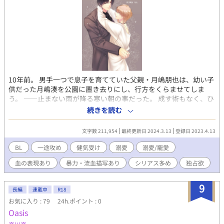
10年前。 男手一つで息子を育てていた父親・月嶋朋也は、幼い子
供だった月嶋湊を公園に置き去りにし、行方をくらませてしま
う。 ――止まない雨が降る寒い朝の事だった。 成す術もなく、ひ
たすらに父親を待つ湊の前に、端正な顔立ちをした１人の少年が
続きを読む
現れる。 これこそが、後に二人の運命を大きく変える事となる月
嶋湊と、久堂龍司の出会いだった―――。 「湊…俺がお前を幸せ
文字数 211,954
最終更新日 2024.3.13
登録日 2023.4.13
にする。誰よりも…誰よりも幸せに、大切にする…」 差し出され
る手をとり、湊を孤独から救ってくれた龍司。 そして、同時に暴
BL
一途攻め
健気受け
溺愛
溺愛/寵愛
かれていく朋也の異常な嗜好と龍司の過去、湊の失われた悲しみ
血の表現あり
暴力・流血描写あり
シリアス多め
独占欲
の記憶とは―…？ 胸が苦しくなるほど切なくて甘くて苦しい、心
から惹かれあった２人の運命は―――‥‥ ＊
―――――――――――――――＊ 独占欲溺愛一途×健気一途 18
9
長編
連載中
R18
禁表現有り・血表現、暴力表現有り、男女の絡み有り ＊
お気に入り : 79
24h.ポイント : 0
―――――――――――――――＊ ※この作品は、エブリスタ・
Oasis
小説家になろうにも連載しています※