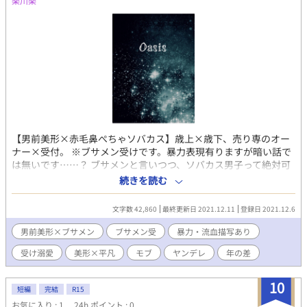
楽川楽
【男前美形×赤毛鼻ぺちゃソバカス】歳上×歳下、売り専のオー
ナー×受付。 ※ブサメン受けです。暴力表現有りますが暗い話で
は無いです……？ ブサメンと言いつつ、ソバカス男子って絶対可
愛いと思うのです^^ ！！ご注意！！ デリヘルっぽいのを題材にし
続きを読む
ていますが、適当な知識で書いてます。 本番までは行ってません
が受けがモブと性的な絡みありで、軽く排泄、嘔吐、躾としての
文字数 42,860
最終更新日 2021.12.11
登録日 2021.12.6
暴力(主にビンタ)表現等も有りますのでご注意下さいm(_ _)m
男前美形×ブサメン
ブサメン受
暴力・流血描写あり
受け溺愛
美形×平凡
モブ
ヤンデレ
年の差
10
短編
完結
R15
お気に入り : 1
24h.ポイント : 0