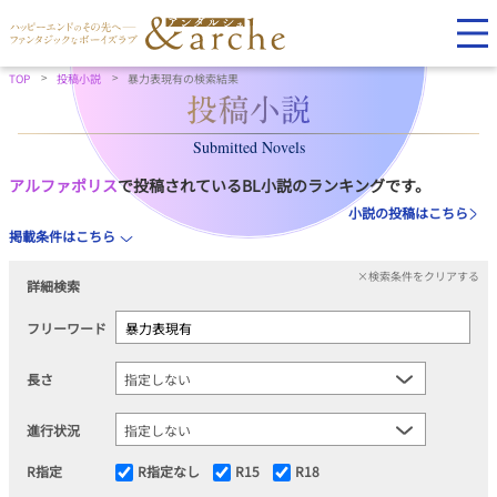
TOP
投稿小説
暴力表現有の検索結果
Submitted Novels
アルファポリス
で投稿されているBL小説のランキングです。
小説の投稿はこちら
掲載条件はこちら
×検索条件をクリアする
詳細検索
フリーワード
長さ
進行状況
R指定
R指定なし
R15
R18