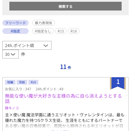
フリーワード
暴力表現有
R指定
R指定なし
R15
R18
件
11
件
1
短編
完結
R18
お気に入り : 347
24h.ポイント : 49
無能な使い魔が大好きな主様の為に自ら消えようとする
話
豚キノコ
主×使い魔 魔法学園に通うエリオット・ヴァレンタインは、最も
優れた魔力を持つSクラス生徒。 生涯をともにするパートナーで
ある使い魔の召喚授業で、周囲から期待される中エリオットが召