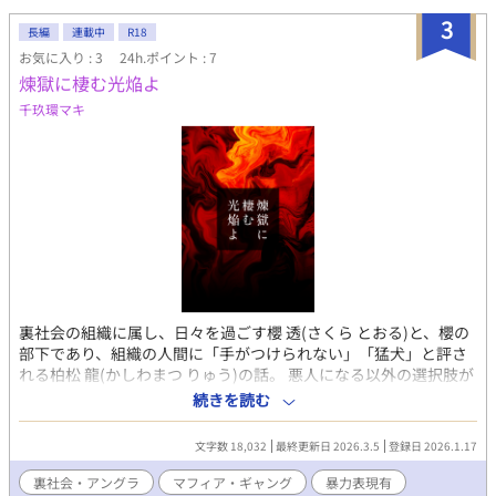
3
長編
連載中
R18
お気に入り : 3
24h.ポイント : 7
煉獄に棲む光焔よ
千玖環マキ
裏社会の組織に属し、日々を過ごす櫻 透(さくら とおる)と、櫻の
部下であり、組織の人間に「手がつけられない」「猛犬」と評さ
れる柏松 龍(かしわまつ りゅう)の話。 悪人になる以外の選択肢が
なかった男たちの、仄暗いような明るいようなデンジャラスな日
続きを読む
常のあれこれ。 ※グロテスク、暴力流血表現アリ ※著しい倫理観
の欠如や非人道的行為アリ ※胸糞展開（主に過去の話で）アリ ※
文字数 18,032
最終更新日 2026.3.5
登録日 2026.1.17
後味カラッとした暗い話も多いかもです。 全力で振り切る、が裏
テーマなので、上記が苦手な方にはおすすめしません。悪しから
裏社会・アングラ
マフィア・ギャング
暴力表現有