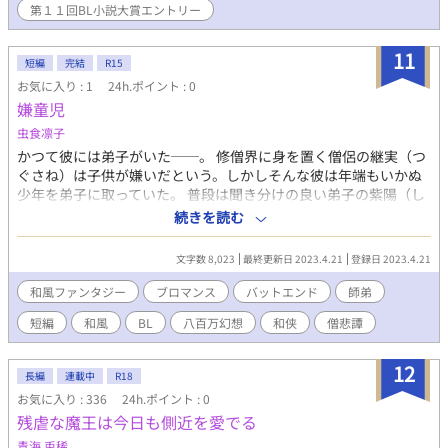
第１１回BL小説大賞エントリー
11
短編
完結
R15
お気に入り : 1
24h.ポイント : 0
嫌童児
虫食凛子
かつて彼には弟子がいた──。 修僧界に身を置く僧侶の継実（つ
ぐさね）は子供が嫌いだという。しかしそんな彼は年端もいかぬ
少年を弟子に取っていた。 普段は聞き分けの良い弟子の紫陽（し
はる）だが、誕生日を前日に控え浮足立っていた。 修僧界の風習
続きを読む
に八歳になる弟子には晴れ着を贈るというものがあった。 まだ幼
き弟子が引っ張り出したのは果たして晴れ着か、ひっそりと佇む
文字数 8,023
最終更新日 2023.4.21
登録日 2023.4.21
僧堂の奥間に仕舞われていた師匠の慚愧心か。 子供嫌いの僧侶は
幼子の魂を供養し続ける。 風ぐるまの回る音だけが、寂れた僧堂
和風ファンタジー
ブロマンス
バットエンド
師弟
の中に年々増えていったとしても────。 ※残虐な描写あり
短編
和風
BL
八百万幻想
和侠
僧悲譚
12
長編
連載中
R18
お気に入り : 336
24h.ポイント : 0
残虐な魔王は今日も側近を愛でる
青海 兎稀