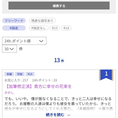
フリーワード
残虐な描写あり
R指定
R指定なし
R15
R18
件
13
件
1
長編
完結
R18
お気に入り : 257
24h.ポイント : 28
【加筆修正済】貴方に幸せの花束を
かかし
でも、いいや。 僕が居なくなることで、きっと二人は幸せになる
だろう。 お屋敷の人達は僕よりも彼女を慕っていたから、きっと
彼女が幸せになるようにしてくれる筈だ。 （本編抜粋） ※暴力表
現・残虐描写有注意！ 獣人も人間も居て科学っぽいのと魔法っぽ
続きを読む