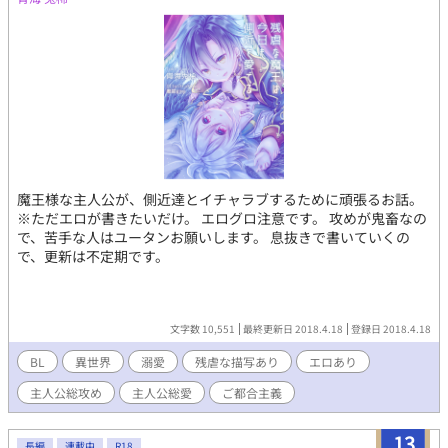
魔王様な主人公が、側近達とイチャラブするために頑張るお話。
※ただエロが書きたいだけ。 エログロ注意です。 攻めが鬼畜なの
で、苦手な人はユータンお願いします。 息抜きで書いていくの
で、更新は不定期です。
文字数 10,551
最終更新日 2018.4.18
登録日 2018.4.18
BL
異世界
溺愛
残虐な描写あり
エロあり
主人公総攻め
主人公総愛
ご都合主義
13
長編
連載中
R18