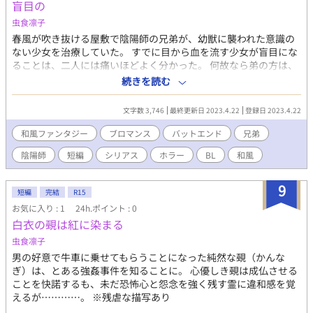
盲目の
て、男女平等に出産することも可能です。そんなこんなをご理解
いただいた上、お楽しみください。 ★なろう完結後、指摘を受け
虫食凛子
た部分を変更しました。変更に伴い、若干の内容変化が伴いま
春風が吹き抜ける屋敷で陰陽師の兄弟が、幼獣に襲われた意識の
す。こちらではpc作品を削除し、新たにこちらで再構成したもの
ない少女を治療していた。 すでに目から血を流す少女が盲目にな
をアップしていきます。
ることは、二人には痛いほどよく分かった。 何故なら弟の方は、
とある事故がきっかけで盲目になってしまった過去があるから
続きを読む
だ。 なんの因果か一つの屋敷に、何かを隠す兄と盲人の弟、それ
から盲目の少女が集うのだった。 ※残虐な描写あり
文字数 3,746
最終更新日 2023.4.22
登録日 2023.4.22
和風ファンタジー
ブロマンス
バットエンド
兄弟
陰陽師
短編
シリアス
ホラー
BL
和風
9
短編
完結
R15
お気に入り : 1
24h.ポイント : 0
白衣の覡は紅に染まる
虫食凛子
男の好意で牛車に乗せてもらうことになった純然な覡（かんな
ぎ）は、とある強姦事件を知ることに。 心優しき覡は成仏させる
ことを快諾するも、未だ恐怖心と怨念を強く残す霊に違和感を覚
えるが…………。 ※残虐な描写あり