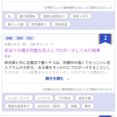
いのが存在する不思議な某国で、 少し不思議な経験をする主人公
が織りなすS（すこし）F（ふしぎ）な話。 進行の都合上、視点は
文字数 71,114
最終更新日 2025.1.9
登録日 2023.11.25
ころころ変わります。 復讐はありますがざまぁは無いです。 尚、
BがLするまでかなりの日数を要する割に薄い模様 2024.01.13 完
BL
暴力表現有
残虐な描写あり
美形×平凡
結しました。お付き合い頂きありがとうございます！ 2025.01.09
獣人×人間
同性婚有り
完結保証
加筆修正しました。
2
長編
完結
R18
お気に入り : 40
24h.ポイント : 7
訳ありの僕が完璧な恋人にプロポーズしてみた結果
宇井
姉夫婦と共に古書店で働くチコは、同棲中の強くてかっこいい恋
人ブラムが大好き。 ある事をきっかけにプロポーズすることにし
たのだが、いい返事はもらえなかった。 けれどチコは諦めない。
ブラムが出張に発つ日までと決めて求婚を続けるのだが…… お互
続きを読む
い踏み込んだ話をしてこなかった二人が、過去に翻弄されながら
愛情を確認していく。 ※人が多く死にます（過去）。タグの確認
文字数 86,932
最終更新日 2024.11.9
登録日 2024.10.25
をお願いします。 ※執筆後に年齢などの変更をしたため修正しき
れていない箇所があると思われます。見つけ次第修正していきま
ハッピーエンド
シリアス
人が死ぬ
過去の傷
す。
残虐な描写あり
ほのぼの（前半）
求婚
事件