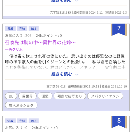
続きを読む
ずの男だった……。 ※残虐な描写あります。
文字数 218,785
最終更新日 2024.2.11
登録日 2023.6.3
7
長編
完結
R15
お気に入り : 206
24h.ポイント : 0
召喚先は腕の中〜異世界の花嫁〜
一色クリム
僕は毒を飲まされ死の淵にいた。思い出すのは優雅なのに野性
味のある獣人の血を引くジーンとの出会い。 「私は君を召喚した
ことを後悔していない。君はどうだい、アキラ？」 実年齢二十
歳、製薬会社勤務している僕は、特殊な体質を持つが故発育不全
続きを読む
で、十歳程度の姿形のままだ。 ある日僕は、製薬会社に侵入し
た男ジーンに異世界へ連れて行かれてしまう。僕はジーンに魅了
文字数 59,018
最終更新日 2021.10.13
登録日 2021.10.10
され、ジーンの為にそばにいることに決めた。 天然主人公視点
一人称と、それ以外の神視点三人称が、部分的にあります。スパ
BL
異世界
溺愛
残虐な描写あり
スパダリイケメン
ダリ要素です。全体に甘々ですが、主人公への気の毒な程の残酷
成人済みショタ
シーンあります。 このお話は、拙著 『巨人族の花嫁』 『婚約破棄
王子は魔獣の子を孕む』 の続作になります。 主人公の一人ジー
ンは『巨人族の花嫁』主人公タークの高齢出産の果ての子供にな
8
短編
完結
R15
ります。 重要な世界観として男女共に平等に子を成すため、宿
お気に入り : 0
24h.ポイント : 0
り木に赤ん坊の実がなります。しかし、一部の王国のみ腹実とし