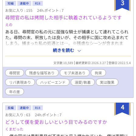
3
短編
連載中
R18
お気に入り : 155
24h.ポイント : 7
尋問官の私は拷問した相手に執着されているようです
えの
ある日、尋問官の私の元に屈強な騎士が捕虜として連れてこられ
た。尋問の末、釈放したは良いが、その相手に国に攻め込まれて
しまう。捕まった私の処遇とは…。※残虐なシーンが含まれま
す。※受と攻、共にモブに暴力行為をされるシーンがあります。
続きを読む
※2人ともリバです。サクッと2.3話で終わらせる予定です。
文字数 10,589
最終更新日 2026.3.27
登録日 2022.5.4
尋問官
残虐な描写あり
モブ未遂あり
拘束
リバ表現あり
ハッピーエンド
溺愛/執着
実は腹黒
年の差
4
長編
連載中
R18
お気に入り : 63
24h.ポイント : 7
どうして僕を愛おしいという目でみるのですか
くまだった