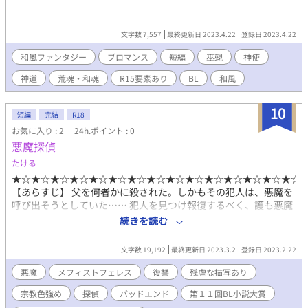
文字数 7,557
最終更新日 2023.4.22
登録日 2023.4.22
和風ファンタジー
ブロマンス
短編
巫覡
神使
神道
荒魂・和魂
R15要素あり
BL
和風
10
短編
完結
R18
お気に入り : 2
24h.ポイント : 0
悪魔探偵
たける
★☆★☆★☆★☆★☆★☆★☆★☆★☆★☆★☆★☆★☆★☆★☆
【あらすじ】 父を何者かに殺された。しかもその犯人は、悪魔を
呼び出そうとしていた…… 犯人を見つけ報復するべく、護も悪魔
を呼び出し、悪魔メフィストフェレスと契約を交わそうとする
続きを読む
が…… 残虐描写や性描写あり。 また、宗教色の強めの作品になり
ます。
文字数 19,192
最終更新日 2023.3.2
登録日 2023.2.22
悪魔
メフィストフェレス
復讐
残虐な描写あり
宗教色強め
探偵
バッドエンド
第１１回BL小説大賞