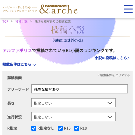
TOP
投稿小説
残虐な描写ありの検索結果
Submitted Novels
アルファポリス
で投稿されているBL小説のランキングです。
小説の投稿はこちら
掲載条件はこちら
×検索条件をクリアする
詳細検索
フリーワード
長さ
進行状況
R指定
R指定なし
R15
R18