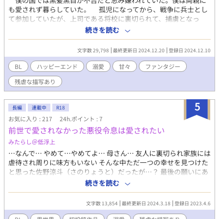
僕の国では黒髪黒目が不吉だと忌み嫌われていた。僕は両親に
も愛されず暮らしていた。 孤児になってから、戦争に兵士とし
て参加していたが、上司である将校に裏切られて、捕虜となっ
た。そこで出会った敵対する国の管理兵が僕を構ってくる。僕は
続きを読む
嫌われているから、僕に構うと彼にまで迷惑がかかると思って、
避けていた。だけど終戦後、彼の国についてこないかと求婚され
文字数 29,798
最終更新日 2024.12.20
登録日 2024.12.10
た。 そんなに愛おしいなんて目で見ないでください。僕はそん
な愛される人間じゃないのだから。 可愛そうな男の子が、大切
BL
ハッピーエンド
溺愛
甘々
ファンタジー
にしてくれる人に出会って幸せになる話です。でも幸せになるま
残虐な描写あり
で紆余曲折あります。 主人公が暴力を振るわれたり、ねずみが
死ぬ描写がありますでの、苦手な方は読まないよう気をつけてく
ださい。
5
長編
連載中
R18
お気に入り : 217
24h.ポイント : 7
前世で愛されなかった悪役令息は愛されたい
みたらし＠低浮上
…なんで… やめて…やめてよ… 母さん… 友人に裏切られ家族には
虐待され周りに味方もいない そんな中ただ一つの幸せを見つけた
と思った佐野涼斗（さのりょうと）だったが…？ 最後の願いにあ
いつに復讐したいと願ったら、 BL小説の悪役令息に転
続きを読む
生？！！！！！ ストーリーのまま行けば処刑は確実だけど あんな
酷い死に方したくない！！ し、どうせなら幸せになって見返して
文字数 13,854
最終更新日 2024.3.18
登録日 2023.4.6
やるんだっ！！！ ※この作品は初投稿なので至らない点も多いと
思いますがよろしくお願いします！ ※更新は不定期になると思い