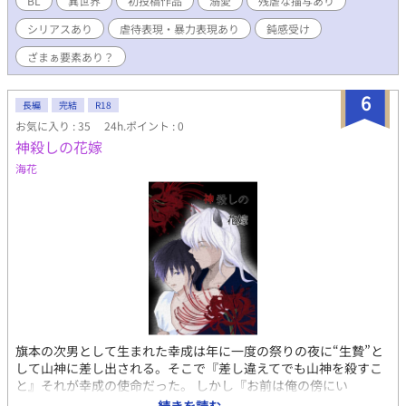
BL
異世界
初投稿作品
溺愛
残虐な描写あり
ますがご了承ください エロシーンが入るものには※をつけていま
シリアスあり
虐待表現・暴力表現あり
鈍感受け
す。苦手だよっていう方はお気をつけください！
ざまぁ要素あり？
6
長編
完結
R18
お気に入り : 35
24h.ポイント : 0
神殺しの花嫁
海花
旗本の次男として生まれた幸成は年に一度の祭りの夜に“生贄”と
して山神に差し出される。そこで『差し違えてでも山神を殺すこ
と』それが幸成の使命だった。 しかし『お前は俺の傍にい
ろ……』初めて自分に手を差し伸べてくれたのは、自分が殺すは