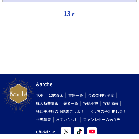
て下さると幸いです。 ※絵は登場人物の紹介がてら自分で描いて
ます。
13
件
&arche
TOP
公式漫画
書籍一覧
今後の刊行予定
購入特典情報
著者一覧
投稿小説
投稿漫画
樋口美沙緒の小説書こうよ！
《うちの子》推し会！
作家募集
お問い合わせ
ファンレターの送り先
Official SNS