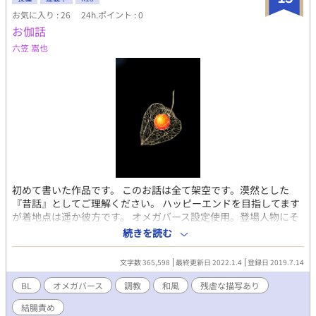
お気に入り : 26
24h.ポイント : 0
お伽話
六笠 嵩也
初めて書いた作品です。 このお話は全て架空です。漠然とした
『昔話』としてご理解ください。 ハッピーエンドを目指してます
が着地点は遥か彼方です。 オメガバース設定使用。登場人物にそ
の知識はありませんので何となく読めると思います。 抑制剤や避
続きを読む
妊薬などの便利な物が無い時代を想像して書いてみました。 医療
体制が全く整っていませんので助かる命も助かりません。 残虐な
文字数 365,598
最終更新日 2022.1.4
登録日 2019.7.14
描写も性描写も予告なく入りますので苦手な方はご遠慮下さい。
（性的描写に★マークを入れる作業中。） 何も持たない鈴虫
BL
オメガバース
調教
和風
残虐な描写あり
（Ω）が、幼い日の淡い想いを叶えて行く道程のお話です。 割り
結腸責め
と何でもアリという方、小さな鈴虫の命がけの恋を一緒に見守っ