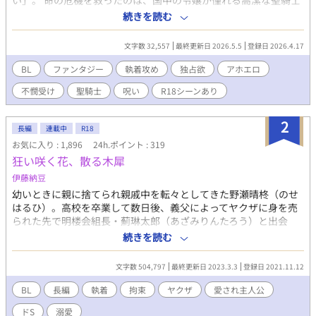
い」。 命の危機を救ったのは、国中の令嬢が憧れる高潔な聖騎士
団長・セレスティアンだった。 だが、聖職者としての「浄化」
続きを読む
は、あまりに苛烈で、淫らすぎた！ 「孕みたまえ」と欲望まみれ
の祈りを囁かれ、魔道具の足枷で感度を極限まで跳ね上げられ、
文字数 32,557
最終更新日 2026.5.5
登録日 2026.4.17
さらには魔力による「許可なし絶頂禁止（寸止め）」の地獄ま
で……。 「これ、本当に治療なんですか……っ！？」 三日三晩、
BL
ファンタジー
執着攻め
独占欲
アホエロ
聖剣（物理）でドロドロに開発されたハルのナカは、呪いが解け
不憫受け
聖騎士
呪い
R18シーンあり
た後も彼の「聖水」なしではいられない身体に作り替えられてい
て――。 「一生、私の側で浄化され続けろ。……拒むなら、また
新しい呪いでお前を縛るまでだ」 逃げ場なし、拒否権なし！ 高潔
2
長編
連載中
R18
な聖騎士の皮を被った「怪物」に一生管理される、聖なる地獄の
お気に入り : 1,896
24h.ポイント : 319
共依存BL、開幕。 ※キレイなアホエロを目指しました(???) ※♡
狂い咲く花、散る木犀
では喘がないです ※頭からっぽにして読んでください
伊藤納豆
幼いときに親に捨てられ親戚中を転々としてきた野瀬晴柊（のせ
はるひ）。高校を卒業して数日後、義父によってヤクザに身を売
られた先で明楼会組長・薊琳太郎（あざみりんたろう）と出会
う。晴柊のことを気に入った琳太郎は、そのまま自分の家で囲う
続きを読む
ことを決める。首輪と足枷を嵌められた監禁生活が始まり、純粋
無垢な晴柊の身体が琳太郎によって強制的に塗り替えられてい
文字数 504,797
最終更新日 2023.3.3
登録日 2021.11.12
く。ゆっくりと精神が崩れていく晴柊は、ある日脱走を決意する
が――。無自覚人たらし美少年と狂気とも呼べる執着心を持つ男
BL
長編
執着
拘束
ヤクザ
愛され主人公
の物語。※R18 ※一部微グロ描写、レイプ表現、男性妊娠描写
ドS
溺愛
アリ