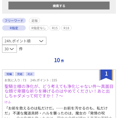
フリーワード
足枷
R指定
R指定なし
R15
R18
件
10
件
1
短編
完結
R18
お気に入り : 73
24h.ポイント : 335
聖騎士様の浄化が、どう考えても浄化じゃない件～真面目
な顔で卑猥な祈りを捧げるのはやめてください！あと出
しちゃダメって何ですか！？～
けふ
「お前を救えるのは私だけだ。……お前を汚せるのも、私だけ
だ」 不運な魔道具師・ハルを襲ったのは、魔女の「発情の呪