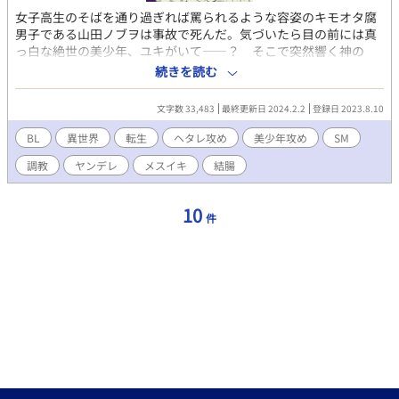
女子高生のそばを通り過ぎれば罵られるような容姿のキモオタ腐
男子である山田ノブヲは事故で死んだ。気づいたら目の前には真
っ白な絶世の美少年、ユキがいて――？ そこで突然響く神の
声。 「お前の死、手違いでさーお詫びに転生させてやったから。
続きを読む
その美少年はプレゼント。じゃ」 「は？」 ユキは手錠と足枷をは
められており、潤んだ目でノブヲを見あげてくる。 「どうしたの
文字数 33,483
最終更新日 2024.2.2
登録日 2023.8.10
ですか？ 僕にひどいことするんじゃないんですか……？ ノー
ヴ様は凄腕の調教師ですよね？」 「は？」 奴隷のいる異世界で、
BL
異世界
転生
ヘタレ攻め
美少年攻め
SM
ノブヲは鬼畜調教師ノーヴに転生したがＳでも何でもないのであ
調教
ヤンデレ
メスイキ
結腸
った。 ※さわりだけほのぼの、後は予告なく過激めの性描写やＳ
Ｍ描写がございます。攻め視点/よしよしセックス/モブ姦
10
件