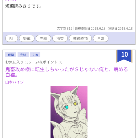
短編読みきりです。
文字数 815
最終更新日 2019.6.18
登録日 2019.6.18
BL
短編
完結
拘束
連続絶頂
日常
10
短編
完結
R18
お気に入り : 36
24h.ポイント : 0
鬼畜攻め様に転生しちゃったがＳじゃない俺と、病める
白猫。
山本ハイジ