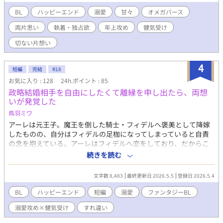
める大人になるまで、決して手を出さないということ。 しかし、
その「守るための拒絶」が、二人の運命を狂わせていく。 「僕の
BL
ハッピーエンド
溺愛
甘々
オメガバース
せいで、颯ちゃんが汚れていく……」 颯太が自分を助けるために
両片思い
執着・独占欲
年上攻め
健気受け
大学の単位を落としたことを知った陽斗は、己の存在が愛する人
の足枷になっていると絶望し、身を引く準備を始める。 一方で、
切ない片想い
抑制剤でヒートを耐え忍び、限界までボロボロになった陽斗の姿
を目の当たりにした颯太は、ついに自ら築いた鉄の信念を粉々に
4
砕いた。 「……壊れるまで、俺だけを求めてろ」 ようやく始まっ
短編
完結
R18
た、熱く溺れるような日々。 けれど、言葉にできない不器用なア
お気に入り : 128
24h.ポイント : 85
ルファの「行動のすべて」は、不安に震えるオメガには届かな
政略結婚相手を自由にしたくて離縁を申し出たら、両想
い。 「これは愛じゃなくて、義務なんだよね？」 「本命のオメガ
いが発覚した
は、他にいるんでしょ？」 すれ違う心と、重なり合う熱。 執着ゆ
鳥羽ミワ
えに「好き」と言えなかった天才研修医と、愛ゆえに「別れ」を
選んだ美容師の卵。 二人を繋ぐ最後のピースは、甘い匂いと小さ
アーレは元王子。魔王を倒した騎士・フィデルへ褒美として降嫁
な奇跡――。 【独占欲の塊なエリート医大生×健気すぎて暴走す
したものの、自分はフィデルの足枷になってしまっていると自責
る一途な美形オメガ】
の念を抱えている。アーレはフィデルへ恋をしており、だからこ
そこの形だけの政略結婚が心苦しかった。 そんな中アーレは魔王
続きを読む
討伐記念のパレードで、フィデルが男を押し付けられてかわいそ
うだとぼやく声を耳にしてしまう。 いよいよ自責の念に堪えかね
文字数 8,483
最終更新日 2026.5.5
登録日 2026.5.4
て離縁を申し出ると、フィデルはなぜか離縁を拒む。 「やっとあ
なたの夫になれたのに、どうしてこの立場を手放さなければなら
BL
ハッピーエンド
短編
溺愛
ファンタジーBL
ない」 圧倒的両片思い！ お互いの気持ちをさらけだした二人は
溺愛攻め×健気受け
すれ違い
身を寄せ合い、見つめ合う。 夜、二人きりの寝室、何も起きない
はずもなく……。 数年越しの初夜が、今はじまる。 ※pixiv、ア