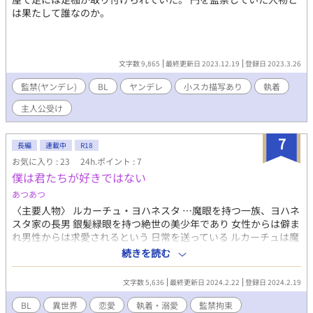
は果たして誰なのか。
文字数 9,865
最終更新日 2023.12.19
登録日 2023.3.26
監禁(ヤンデレ)
BL
ヤンデレ
小スカ描写あり
執着
主人公受け
7
長編
連載中
R18
お気に入り : 23
24h.ポイント : 7
僕は君たちが好きではない
あつあつ
〈主要人物〉 ルカーチュ・ヨハネスタ …魔眼を持つ一族、ヨハネ
スタ家の長男 銀髪緑眼を持つ絶世の美少年であり 女性からは僻ま
れ男性からは求愛されるという 日常を送っている ルカーチュは魔
力を込めた視線を送った相手の どんな傷も癒すことのできる〝回
続きを読む
復の魔眼〝の 持ち主である 愛称はルカ ギズモ・アンサーター …
国随一の力を誇る皇室騎士団長を務める アンサーター家の次男 黒
文字数 5,636
最終更新日 2024.2.22
登録日 2024.2.19
髪赤眼であり目つきが悪く炎魔法を扱うため 周囲からは悪魔と言
われている 愛称はギーズ バンジャマン・ランドール …宰相を務め
BL
異世界
恋愛
執着・溺愛
監禁拘束