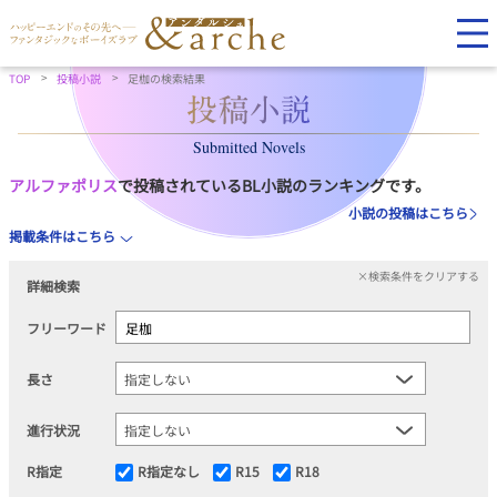
TOP
投稿小説
足枷の検索結果
Submitted Novels
アルファポリス
で投稿されているBL小説のランキングです。
小説の投稿はこちら
掲載条件はこちら
×検索条件をクリアする
詳細検索
フリーワード
長さ
進行状況
R指定
R指定なし
R15
R18