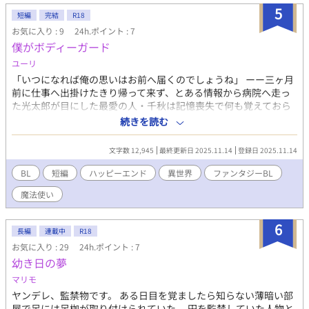
ルファポリス、ムーンライトノベルズに掲載
5
短編
完結
R18
お気に入り : 9
24h.ポイント : 7
僕がボディーガード
ユーリ
「いつになれば俺の思いはお前へ届くのでしょうね」 ーー三ヶ月
前に仕事へ出掛けたきり帰って来ず、とある情報から病院へ走っ
た光太郎が目にした最愛の人・千秋は記憶喪失で何も覚えておら
ずーー 「お前の足枷になりたい。どこにも行くな」帰りをひたす
続きを読む
ら待ち続ける医師×特殊な血を持つ自由な魔法使い「キミは僕が
守る！」千秋が記憶喪失だったことも全て意味がありーー？？
文字数 12,945
最終更新日 2025.11.14
登録日 2025.11.14
BL
短編
ハッピーエンド
異世界
ファンタジーBL
魔法使い
6
長編
連載中
R18
お気に入り : 29
24h.ポイント : 7
幼き日の夢
マリモ
ヤンデレ、監禁物です。 ある日目を覚ましたら知らない薄暗い部
屋で足には足枷が取り付けられていた。 円を監禁していた人物と