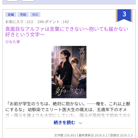
3
長編
完結
R18
お気に入り : 213
24h.ポイント : 142
真面目なアルファは言葉にできない〜抱いても届かない
好きという文字〜
ひなた翠
「お前が学生のうちは、絶対に抱かない。……俺を、これ以上獣
にするな」 幼馴染でエリート医大生の颯太は、五歳年下のオメ
ガ・陽斗を誰よりも大切にしていた。 陽斗が高校生で初めてのヒ
ートを迎えたあの日。 本能に身を任せ、番になることを泣いて強
続きを読む
請る陽斗に対し、颯太は首筋を噛みちぎられるほどの拒絶を受け
流し、ある「信念」を自分に課す。 それは、陽斗が自分の足で歩
文字数 159,883
最終更新日 2026.6.2
登録日 2026.5.3