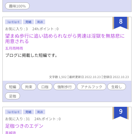
るランドール家の一人息子 白髪碧眼で眼鏡をかけており本の虫で
趣味100%
ある 大人っぽい見た目とは裏腹に一人息子なだけあって我儘で口
が悪い 愛称はジャン マルセイル・ジャジア …主に外国との貿易や
国内の商業の実権を握る 商業一族の長男 金髪茶眼をもち社交界で
8
ｼｮｰﾄｼｮｰﾄ
完結
R18
人気があるハンサムな 顔立ちをしている ルカーチュとは幼い頃か
お気に入り : 3
24h.ポイント : 0
ら遊んでいる幼馴染 誰に対しても優しく接する人たらしである 愛
望まぬ歩行に追い詰められながら男達は淫獄を無慈悲に
称はセル 〈あらすじ〉 代々魔眼を持つヨハネスタ家に生まれた
用意される
主人公、ルカーチュは、母親譲りの端正な顔に、白くまるで絹の
ような肌、父親譲りの美しい銀髪を持つ中世的な絶世の美少年で
五月雨時雨
ある。 その端正な顔立ちもあり、幼い頃から令息による求愛や過
ブログに掲載した短編です。
度なボディタッチ、それに嫉妬する令嬢たちによる執拗な嫌がら
せを受けてきた。 そのような日常が過ぎゆくある日、ルカーチ
ュは幼馴染であるマルセイルの誕生会に行くことになる。そこ
で、ルカーチュはとある辺境伯爵に体の関係を求められる。必死
文字数 1,502
最終更新日 2022.10.23
登録日 2022.10.23
に断るルカーチュを、伯爵は人目のつかぬ場所で無理やり犯そう
としたその時、皇室騎士団長であるギズモが伯爵をなぎ倒し、ル
短編
拘束
口枷
強制歩行
アナルフック
生殺し
カーチュを助け出したかと思えば、彼を気絶させて誕生会が行わ
足枷
れている会場から連れ出してしまう。 ふと目を覚ますと、そこ
は宰相の一人息子であるバンジャマンの所有する別荘だった。手
には手枷、足には足枷がはめられており困惑するルカーチュの視
9
ｼｮｰﾄｼｮｰﾄ
完結
R18
界にはギズモ、バンジャマン、マルセイルの3人が映り……… ル
お気に入り : 31
24h.ポイント : 0
カーチュをめぐる3人の歪んだ愛、憎悪を書く ヤンデレ執着極重
足枷つきのエデン
いラブストーリーです。 文才がないため読みにくかったり、誤字
があると思いますが、温かい目でご覧ください。
真城詩