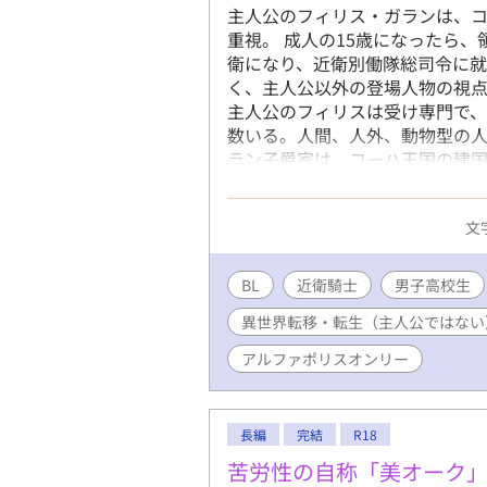
主人公のフィリス・ガランは、コ
重視。 成人の15歳になったら
衛になり、近衛別働隊総司令に就
く、主人公以外の登場人物の視点
主人公のフィリスは受け専門で
数いる。人間、人外、動物型の人
ラン子爵家は、コーハ王国の建国
国境を守ってきた世界有数の資産
界転移者ではないが、異世界転生
文字
家、一般人、軍隊、傭兵、奴隷
ど、登場人物や背景、舞台は多岐
教、政治的謀略、戦争、同意の
BL
近衛騎士
男子高校生
の記述が少なくない内容になりそ
異世界転移・転生（主人公ではない
しない予定。 剣や魔法がある異
精霊、妖精、お化けなど何でもあ
アルファポリスオンリー
連れて、色々解明したり、新しく
長編
完結
R18
苦労性の自称「美オーク