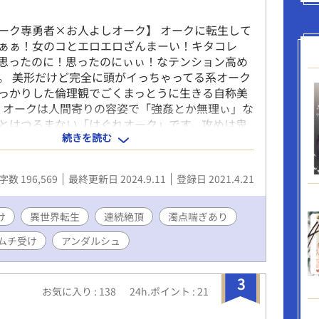
ーク専勇者×お人よしオーク】 オークに転生して
ぁぁ！女のコとエロエロざんまーい！キタコレ
思ったのに！思ったのにぃぃ！なテンション高め
。 美形だけど完全に頭がイっちゃってる系オーク
っかりした倫理観でごくまっとうに生きる自称美
オークは人間寄りの容姿で「強姦とか無理ぃ」な
とはつるまない「はぐれオーク」です。攻めは鬼
続きを読む
れなりにちゃんと愛はある、ハズ。 書籍にはスピ
て脇カプの番外編（年下攻め 部下×上司 M攻
け 美形王子×男前低身長おっさん 無知ック
字数 196,569
最終更新日 2024.9.11
登録日 2021.4.21
軍隊もの）が含まれます。
け
異世界転生
連続絶頂
濁点喘ぎあり
ムチ受け
アンダルシュ
3
お気に入り : 138
24h.ポイント : 21