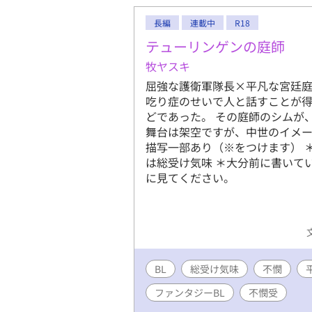
長編
連載中
R18
テューリンゲンの庭師
牧ヤスキ
屈強な護衛軍隊長×平凡な宮廷庭
吃り症のせいで人と話すことが得
どであった。 その庭師のシムが
舞台は架空ですが、中世のイメー
描写一部あり（※をつけます） 
は総受け気味 ＊大分前に書いて
に見てください。
BL
総受け気味
不憫
ファンタジーBL
不憫受