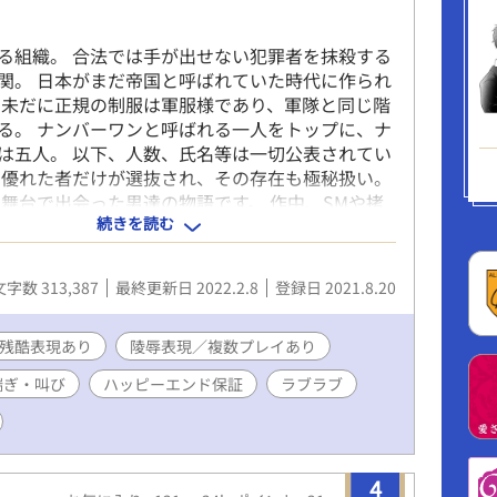
る組織。 合法では手が出せない犯罪者を抹殺する
関。 日本がまだ帝国と呼ばれていた時代に作られ
 未だに正規の制服は軍服様であり、軍隊と同じ階
る。 ナンバーワンと呼ばれる一人をトップに、ナ
は五人。 以下、人数、氏名等は一切公表されてい
に優れた者だけが選抜され、その存在も極秘扱い。
な舞台で出会った男達の物語です。 作中、SMや拷
続きを読む
があります。苦手な方はご遠慮ください。 ブログ
の為、短文、視覚的要素を含む段落構成になって
愉しんでいただければ幸いです。
文字数 313,387
最終更新日 2022.2.8
登録日 2021.8.20
残酷表現あり
陵辱表現／複数プレイあり
喘ぎ・叫び
ハッピーエンド保証
ラブラブ
4