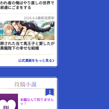
われ者の俺はやり直しの世界で
弟達にごまをする
2026.8.6最新話更新
罪された当て馬王子と愛したが
黒龍陛下の幸せな結婚
公式漫画をもっと見る
1
本編なんて知りません
ッ！