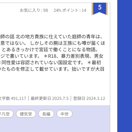
5
お気に入り : 98
24h.ポイント : 14
師の話 北の地方貴族に仕えていた庭師の青年は、
意ではない。 しかしその腕は王族にも噂が届くほ
、とあるきっかけで宮廷で働くことになる物語。
ジで書いています。 ＊R18、暴力差別表現、男女
＊同性愛は容認されていない国設定です。 ＊最初
いたものを修正して載せています。拙いですが大目
文字数 491,117
最終更新日 2025.7.5
登録日 2024.3.12
平凡受
健気受
長編
中世