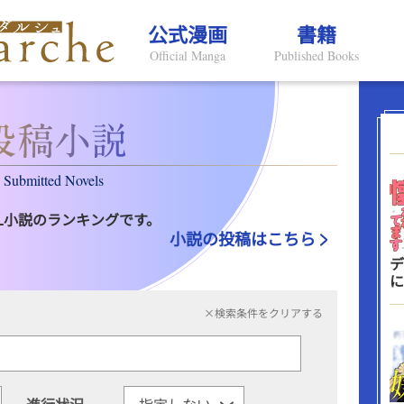
公式漫画
書籍
Official Manga
Published Books
Submitted Novels
L小説のランキングです。
小説の投稿はこちら
デ
に
×検索条件をクリアする
進行状況