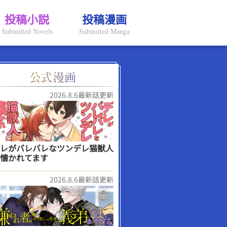
投稿小説
投稿漫画
Submitted Novels
Submitted Manga
2026.8.6最新話更新
レがバレバレなツンデレ猫獣人
懐かれてます
2026.8.6最新話更新