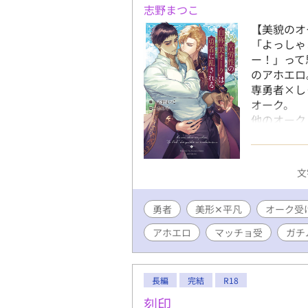
志野まつこ
【美貌のオ
「よっしゃ
ー！」って
のアホエロ
専勇者×し
オーク。 
他のオーク
畜だけどそ
ンオフとし
め×ドS受
文
ス エセ
勇者
美形✕平凡
オーク受
アホエロ
マッチョ受
ガチ
長編
完結
R18
刻印