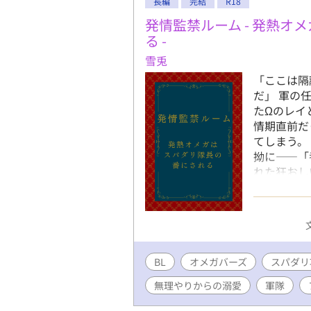
長編
完結
R18
発情監禁ルーム - 発熱オ
る -
雪兎
「ここは隔
だ」 軍の
たΩのレイ
情期直前だ
てしまう。
拗に――「
れた狂おし
は、やがて
空間×オメ
ーリー開幕
BL
オメガバーズ
スパダリ
無理やりからの溺愛
軍隊