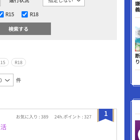
嫌
義
R15
R18
断
り
R15
R18
件
1
お気に入り : 389
24h.ポイント : 327
生活