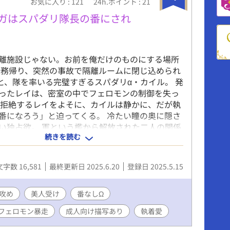
お気に入り : 121
24h.ポイント : 21
メガはスパダリ隊長の番にされ
離施設じゃない。お前を俺だけのものにする場所
任務帰り、突然の事故で隔離ルームに閉じ込められ
と、隊を率いる完璧すぎるスパダリα・カイル。 発
ったレイは、密室の中でフェロモンの制御を失っ
 拒絶するレイをよそに、カイルは静かに、だが執
番になろう」と迫ってくる。 冷たい瞳の奥に隠さ
い独占欲。 軍という檻から解放された二人の関係
続きを読む
“番”という逃げられない絆に変わっていく。 閉鎖
ガバース×執着愛。欲望が渦巻く、番化ラブスト
。
文字数 16,581
最終更新日 2025.6.20
登録日 2025.5.15
攻め
美人受け
番なしΩ
フェロモン暴走
成人向け描写あり
執着愛