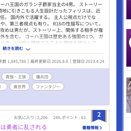
ーハ王国のガラン子爵家当主の4男。 ストーリー
、領地に引きこもる人生設計だったフィリスは、近
任。 国内外で活躍する。 主人公視点だけでな
や、第三者視点も有り。 R18の性描写について。
、攻めは男だが、ストーリー上、関係する相手が複
外を含む。 コーハ王国は歴史ある強国の1つ。 ガ
以来、3カ国と隣接する広大な領地を統治して、
続きを読む
家。 フィリスとその家族は、異世界転生者や異世
者や転移者は複数登場する。 王侯貴族、宗教国
数 1,845,786
最終更新日 2026.8.8
登録日 2023.4.24
、アンダーグラウンドな集団、異世界人、人外な
に渡る予定。 殺人や誘拐を始めとする犯罪や、宗
ない性行為、同意の上での性行為、複数での性行為
貴族・王族
傭兵団
う。 書くのに必死なので、項目ごとの注意喚起は
）
異世界
ファンタジー
世界ファンタジー。呪い、神、聖獣、神獣、獣人、
り。 異世界人の扱いに慎重な世界。 話が進むに
問題が起きたりして、展開していく。
2
お気に入り : 2,206
24h.ポイント : 63
」は勇者に乱される
書籍情報