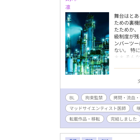
凛
舞台はとあ
ための裏機
たためか、
級制度が残
ンバーツー
ない。 特
＊＊ そん
問等の描写
からの転載
います。 
BL
拘束監禁
拷問・流血・
マッドサイエンティスト医師
転載作品・移転
完結しました