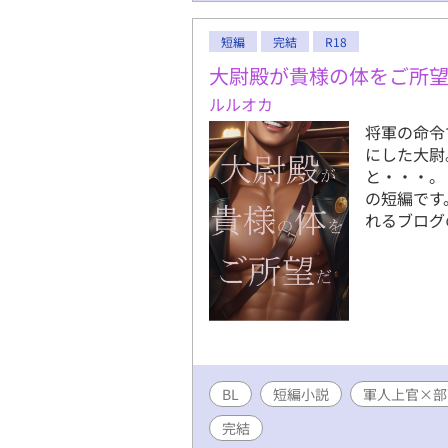
短編
完結
R18
大尉殿が貴様の体をご所
ルルオカ
将軍の命令
にした大尉
と・・・。
の短編です
れるブログ
BL
短編小説
軍人上官×部
完結