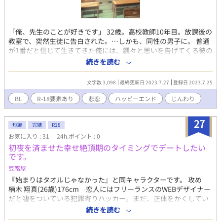
「俺、先生のことが好きです」 32歳。高校教師10年目。放課後の
教室で、突然生徒に告白された。…しかも、同性の男子に。 普通
が1番だと信じて生きてきた俺には、飄々と思いを告げてくる彼の
ことが理解できなかった。彼は彼の『普通』の中で、生きていた
続きを読む
だけなのに。
文字数 3,098
最終更新日 2023.7.27
登録日 2023.7.25
BL
R-18要素あり
悲恋
ハッピーエンド
じんわり
27
短編
完結
R18
お気に入り : 31
24h.ポイント : 0
初夜を済ませた幸せ絶頂期のタイミングでデートしたい
です。
豆腐屋
『始まりはタオルじゃなかった』と同キャラクターです。 攻め
楠木 翔真(26歳)176cm 恋人にはフリーランスのWEBデザイナー
だと嘘をついている犯罪寄りハッカー。まだ、正体をかくしてい
る。 受け 木崎 竜二(33)184cm 恋人には土木作業員と嘘ついて
続きを読む
いた極道の跡取り。カミングアウト済み。