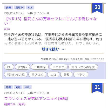
20
長編
連載中
R18
お気に入り : 26
24h.ポイント : 0
【※R-18】櫂莉さんの万年セフレに甘んじる俺じゃな
い！
aika
整形外科医の神原壮馬は、学生時代からの先輩である獅堂櫂莉に
一途な想いを寄せている。 優秀な心臓外科医である櫂莉は、飽き
っぽく気まぐれな性格で、性に奔放な遊び人。 セフレ扱いされ、
こんな関係ではいけないと頭でわかっていても、櫂莉に求められ
続きを読む
ると応えてしまう壮馬。 彼をなんとか振り向かせようと色々な方
法を考えアプローチする、BLストーリー。 壮馬を取り巻く男性た
文字数 15,374
最終更新日 2023.8.18
登録日 2023.5.12
ちの恋模様や、三角関係、性描写など、描いていく予定です。
（※R-18要素あり）
BL
片想い
三角関係
ドロドロ
セフレからの恋愛
報われない恋
ラブコメ
エロ
医者
ヘタレ
21
短編
完結
R18
お気に入り : 11
24h.ポイント : 0
フランシェス兄弟はアンニュイ(兄編)
朝陽ヨル（月嶺）