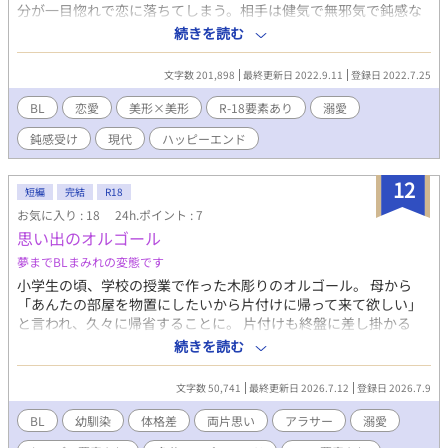
分が一目惚れで恋に落ちてしまう。相手は健気で無邪気で鈍感な
可愛い男の子(会社員)。初対面の最悪な印象を払拭し、この恋を
続きを読む
成就させることはできるのか…？！
文字数 201,898
最終更新日 2022.9.11
登録日 2022.7.25
BL
恋愛
美形×美形
R-18要素あり
溺愛
鈍感受け
現代
ハッピーエンド
12
短編
完結
R18
お気に入り : 18
24h.ポイント : 7
思い出のオルゴール
夢までBLまみれの変態です
小学生の頃、学校の授業で作った木彫りのオルゴール。 母から
「あんたの部屋を物置にしたいから片付けに帰って来て欲しい」
と言われ、久々に帰省することに。 片付けも終盤に差し掛かる
頃、懐かしいオルゴールがクローゼットの奥から出てきた。 18年
続きを読む
もの前のオルゴールを切っ掛けに、疎遠になっていた幼なじみへ
連絡する事にした。 －－－－－－－－－－－－－－－ 30歳同士の
文字数 50,741
最終更新日 2026.7.12
登録日 2026.7.9
穏やか(?)な世話焼きのマッチョ男子(攻)×真面目だけどどこか抜
けてる明るい小柄男子(受) の話。 BLを読みすぎて、夢に出てきた
BL
幼馴染
体格差
両片思い
アラサー
溺愛
BL話を元に書きました。 受けの心の中がうるさいのと、攻めが受