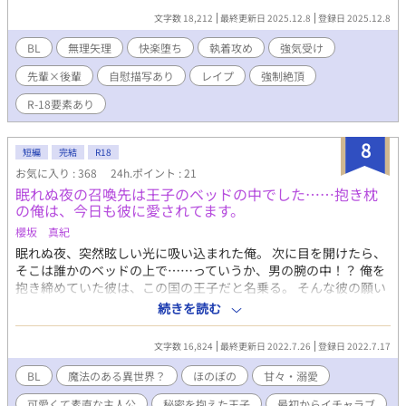
くれる人に依存しやすい。 攻め 信楽 結糸（シガラキ ユイ
文字数 18,212
最終更新日 2025.12.8
登録日 2025.12.8
ト） 30歳 美形。今まで何にも関心が抱けなかった世渡り上手。
その反動か気に入ったものは壊してでも傍に置いておきたい。 ⚠
BL
無理矢理
快楽堕ち
執着攻め
強気受け
風俗業界の事は漫画知識しか無くそこまで詳しくないのでサラッ
先輩×後輩
自慰描写あり
レイプ
強制絶頂
としか書いてません。同意の無い性行為、暴力行為、精神を脅か
す描写が満載です。とにかく詰め込みたいプレイ等をざっとです
R-18要素あり
が入れまくりました。 要素が薄いものもありますが入ってそうな
もの↓ 縄での拘束/投薬/媚薬/ディルド/強制絶頂/種付プレス/シッ
8
クスナイン/口淫/首絞め/中出し/レイプ/凌辱/失禁(多少)/モブとの
短編
完結
R18
性行為/快楽堕ち/失神/アヘ顔/言葉責め/調教 苦手な方は注意して
お気に入り : 368
24h.ポイント : 21
下さい。
眠れぬ夜の召喚先は王子のベッドの中でした……抱き枕
の俺は、今日も彼に愛されてます。
櫻坂 真紀
眠れぬ夜、突然眩しい光に吸い込まれた俺。 次に目を開けたら、
そこは誰かのベッドの上で……っていうか、男の腕の中！？ 俺を
抱き締めていた彼は、この国の王子だと名乗る。 そんな彼の願い
は……俺に、夜の相手をして欲しい、というもので──？ 【全10
続きを読む
話で完結です。R18のお話には※を付けてます。】
文字数 16,824
最終更新日 2022.7.26
登録日 2022.7.17
BL
魔法のある異世界？
ほのぼの
甘々・溺愛
可愛くて素直な主人公
秘密を抱えた王子
最初からイチャラブ