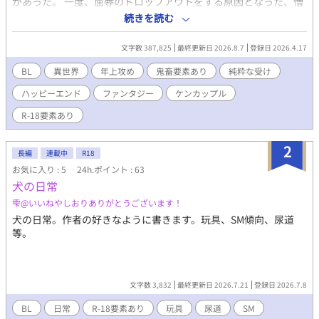
があった。 一度、屈辱のドロップアウトをする原因となった、憎
きライバル…ウェスタニア国のカーグと決着をつける！そして自
続きを読む
らこそが天空レースの覇者だと、奴にも、世間にも知らしめるの
だ！ 剣と魔法とモンスターのいる異世界での、競技ものになりま
文字数 387,825
最終更新日 2026.8.7
登録日 2026.4.17
す。主人公たちはまだプロになる一歩手前のセミプロという立場
で、厳しい訓練のため寄宿舎で共同生活を営んでいます。 最初は
BL
異世界
年上攻め
鬼畜要素あり
純粋な受け
鬼畜✕純粋なアホの子という感じで始まりますが、最終的には頭
ハッピーエンド
ファンタジー
ケンカップル
お花畑のバカップルになっていく予定です。 ＊R18要素有りのた
め、ご注意を！ 応援していただけると嬉しいです！
R-18要素あり
2
長編
連載中
R18
お気に入り : 5
24h.ポイント : 63
犬の日常
雫@いいねやしおりありがとうございます！
犬の日常。作者の好きなように書きます。玩具、SM傾向、尿道
等。
文字数 3,832
最終更新日 2026.7.21
登録日 2026.7.8
BL
日常
R-18要素あり
玩具
尿道
SM