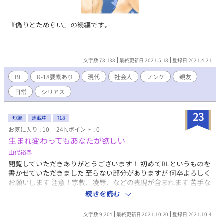
『偽りとためらい』の続編です。
文字数 78,138
最終更新日 2021.5.18
登録日 2021.4.21
BL
R-18要素あり
現代
社会人
ノンケ
親友
日常
シリアス
23
短編
連載中
R18
お気に入り : 10
24h.ポイント : 0
生まれ変わってもあなたが欲しい
山代裕春
閲覧していただきありがとうございます！ 初めてBLというものを
書かせていただきました 至らない部分がありますが 何卒よろしく
お願いします 注意！宗教、凌辱、などの表現が含まれます 苦手な
方はそっとバックしてください こちらはあくまでフィクションで
続きを読む
あり 娯楽ですそこを忘れないでくださいますよう お願い申し上げ
ます 誹謗中傷などはおやめください 傷つきます！ ストーリー 雨
文字数 9,204
最終更新日 2021.10.20
登録日 2021.10.4
が降りしきる夜のこと 一人の男が教会に駆け込んできた… 登場人