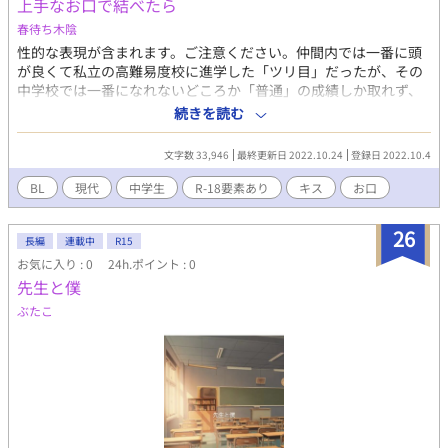
上手なお口で結べたら
春待ち木陰
性的な表現が含まれます。ご注意ください。仲間内では一番に頭
が良くて私立の高難易度校に進学した「ツリ目」だったが、その
中学校では一番になれないどころか「普通」の成績しか取れず、
運動も絵も歌も苦手で勉強以外に取り柄の無かった「ツリ目」は
続きを読む
その勉強ですらも「普通」となってしまった事で「アイデンティ
ティの喪失」を起こしてしまう。ひどく落ち込んでいる状態の
文字数 33,946
最終更新日 2022.10.24
登録日 2022.10.4
「ツリ目」と偶然、再会した「ゴリ」は持ち前のバカさで「ツリ
目は口の中でさくらんぼの茎を結ぶのが上手かった」「勉強だけ
BL
現代
中学生
R-18要素あり
キス
お口
じゃあない。ツリ目はキスも上手いんだ」「最強の取り柄だろう
が。凄いぞ。ツリ目」と励ます。「あははははッ」と大笑いして
26
しまった「ツリ目」は「…………」としばし考え込んだ後「……
長編
連載中
R15
なあ」「キスさせてくれねえ？」と「ゴリ」に迫った。
お気に入り : 0
24h.ポイント : 0
先生と僕
ぶたこ