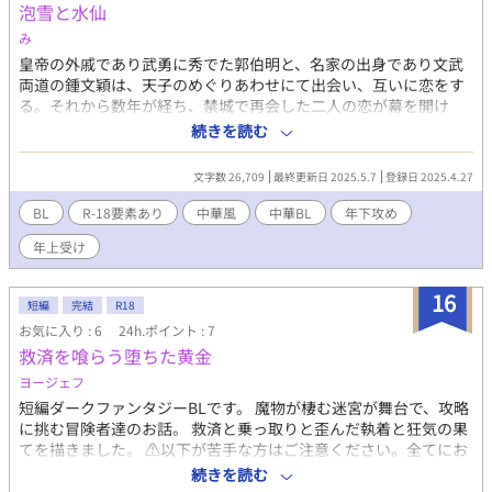
泡雪と水仙
主義の仮面を被った冷笑家の依矢田と、卑屈という名の毒を纏っ
た優等生・安波田。 二人が交わした「一線」は、教室の空気を一
み
変させた。 昼休み、有象無象の会話など耳に入らず、ただ二人は
皇帝の外戚であり武勇に秀でた郭伯明と、名家の出身であり文武
机の下で指を絡め、地獄への切符を確かめ合う。 安波田の泥のよ
両道の鍾文穎は、天子のめぐりあわせにて出会い、互いに恋をす
うな執着が、依矢田の脆い聖域を侵食し、二人は互いの傷口を舐
る。それから数年が経ち、禁城で再会した二人の恋が幕を開け
め合うことでしか呼吸のできない、終わりのない共依存の迷宮へ
た。 しかし、幸せな日々は、長くは続かない。 文官として働く文
続きを読む
と沈んでいく。 これは恋などという生易しいものではない。 互い
穎と、伯明の弟・仲孝の、埋まらない心の穴と切ない恋の物語。
の魂を少しずつ削り合い、空っぽになった場所に、相手の執着と
いう名の砂を詰め込む、死ぬほど醜くて愛おしい、青春の剥製。
文字数 26,709
最終更新日 2025.5.7
登録日 2025.4.27
さあ、カーテンが上がる。 二人の少年が演じるのは、極彩色の絶
BL
R-18要素あり
中華風
中華BL
年下攻め
望か、それとも救済なき共喰いの結末か。 教室という名の舞台裏
で、今日もまた、「愛」という名の毒が、静かに孵化している。
年上受け
（※）←のある4章はR-18描写ございますので自己判断でお読み
ください。 あとがきは読んでも読まなくても良いです。
16
短編
完結
R18
お気に入り : 6
24h.ポイント : 7
救済を喰らう堕ちた黄金
ヨージェフ
短編ダークファンタジーBLです。 魔物が棲む迷宮が舞台で、攻略
に挑む冒険者達のお話。 救済と乗っ取りと歪んだ執着と狂気の果
てを描きました。 ⚠以下が苦手な方はご注意ください。​全てにお
いて「なんでも許せる方」のみ、自己責任での閲覧をお願いいた
続きを読む
します。 同意の無い性行為、暴力行為、精神を脅かす行為、人体