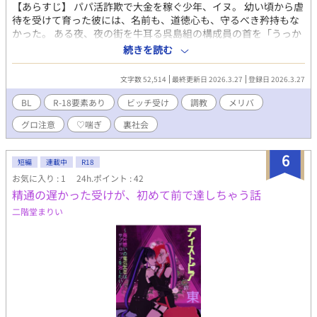
【あらすじ】 パパ活詐欺で大金を稼ぐ少年、イヌ。 幼い頃から虐
待を受けて育った彼には、名前も、道徳心も、守るべき矜持もな
かった。 ある夜、夜の街を牛耳る呉島組の構成員の首を「うっか
り」へし折ってしまった彼は、呉島を統べる鬼神・九条李神の前
続きを読む
に引き摺り出される。突きつけられたのは、死よりも残酷な二
択。 「選択肢をやる。……今すぐSMゲイ風俗に叩き落とされ、一
文字数 52,514
最終更新日 2026.3.27
登録日 2026.3.27
生、雄の便所として生きるか。あるいは、俺の『犬』として、死
ぬまで俺の靴を舐めるか。どちらにせよ地獄だと思うが……、ど
BL
R-18要素あり
ビッチ受け
調教
メリバ
うする？」 ⚠️注意⚠️ この物語には、下記の表現があります。 ※受
グロ注意
♡喘ぎ
裏社会
けの虐待、レイプの過去あり ※貞操概念皆無のビッチ受け ※ハー
ドなプレイ、♡喘ぎ ※根性焼き、脚を折る等の受けへの暴力 ※精
神破壊、洗脳 ※受けの薬物使用 ※殺人、暴行などのグロ表現等…
6
短編
連載中
R18
苦手な方はお引き返しください。
お気に入り : 1
24h.ポイント : 42
精通の遅かった受けが、初めて前で達しちゃう話
二階堂まりい