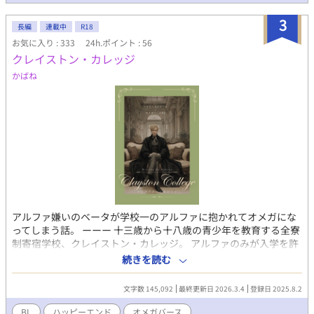
3
長編
連載中
R18
お気に入り : 333
24h.ポイント : 56
クレイストン・カレッジ
かばね
アルファ嫌いのベータが学校一のアルファに抱かれてオメガにな
ってしまう話。 ーーー 十三歳から十八歳の青少年を教育する全寮
制寄宿学校、クレイストン・カレッジ。 アルファのみが入学を許
されていた歴史ある名門校も、差別撤廃の風潮と共にベータやオ
続きを読む
メガを受け入れ始めた現代。 17歳のカイルはベータ性で、アルフ
ァにいい感情がない。 アルファだらけの学校で見下されないよ
文字数 145,092
最終更新日 2026.3.4
登録日 2025.8.2
う、必死に努力しては毎学期とも好成績を打ち出していた。 ある
日ひょんなことから、学校中で恐れられ『王様』の異名を冠する
BL
ハッピーエンド
オメガバース