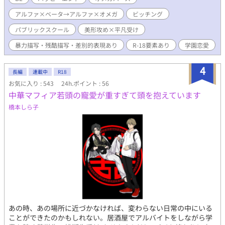
アルファ・アーサーと同室になってしまう。 傲慢でいかにも”アル
アルファ×ベータ→アルファ×オメガ
ビッチング
ファらしい”アーサーとカイルは全く反りが合わず、毎日のように
喧嘩を繰り返していた。 そんな中、口喧嘩の勢いで今までの努力
パブリックスクール
美形攻め×平凡受け
を全てアーサーに否定されてしまう。 「私の実力に第二性は関係
ない。 お前がアルファにまだ勝ててないと思うのは、ただ努力不
暴力描写・残酷描写・差別的表現あり
R-18要素あり
学園恋愛
足だからだ」 深く傷ついたカイルはアーサーとは分かり合えない
と結論付け、距離を置くことにした。 しばらく後、カイルはアル
4
長編
連載中
R18
ファに襲われそうになっていた学校唯一のオメガ生徒を偶然見か
けて止めに入る。 騒ぎを聞きつけてやってきたのはアーサーその
お気に入り : 543
24h.ポイント : 56
人。 アルファが優遇される学校でも、彼はカイルたちの主張を信
中華マフィア若頭の寵愛が重すぎて頭を抱えています
じて乱暴者のアルファたちを追い払った。 第二性で差別しないア
橋本しら子
ーサーにカイルは、素直に彼に対する認識を変えた。 助けられた
お礼を渡しにアーサーの部屋に訪れるが、彼のオーラに当てられ
たカイルは突然オメガのように発情してしまう。 そのままなし崩
しに体を交え、目が覚めた時。 カイルの体は、オメガになってし
まっていた＿＿＿。 現代イギリスのパブリックスクールを舞台
に、自分の在り方に悩む青少年たちが未来を切り開くために強く
なっていく。 ーーー 【！注意！】 ※この物語はフィクションで
す。 実在の団体・組織・身分・学校とは一切関係ございません。
また登場する設定にも多くの独自解釈を含みます。 ーーー
【2026/3/4】第四章完結 （五章連載開始までお待ちください）
あの時、あの場所に近づかなければ、変わらない日常の中にいる
ことができたのかもしれない。居酒屋でアルバイトをしながら学