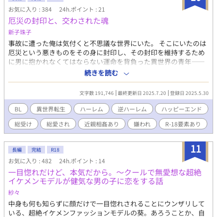
お気に入り : 384
24h.ポイント : 21
厄災の封印と、交わされた魂
新子珠子
事故に遭った俺は気付くと不思議な世界にいた。 そこにいたのは
厄災という悪きものをその身に封印し、その封印を維持するため
に男に抱かれなくてはならない運命を背負った異世界の青年――
リオールだった。 その運命に絶望しているリオールを見捨てるこ
続きを読む
とが出来なかった俺は、彼に魂を交換する事を提案した。そして
リオールとして目覚めると……彼の父親に抱かれている真っ最中
文字数 191,746
最終更新日 2025.7.20
登録日 2025.5.30
で――！？ 男に抱かれる運命に絶望していた青年と魂を交換した
主人公が、青年が背負っていたあまりに辛い状況に え、無理……
BL
異世界転生
ハーレム
逆ハーレム
ハッピーエンド
ってなりながらも周りが思っているよりは呑気にセックスライフ
総受け
総愛され
近親相姦あり
嫌われ
R-18要素あり
を過ごす逆ハーレムものです。 聖騎士、騎士、実父、王子等……
割と貞操観念低めにいろんな相手と過ごしていきます。 完結まで
予約投稿済み。ムーンライトノベルズにも掲載しています。
11
長編
完結
R18
お気に入り : 482
24h.ポイント : 14
一目惚れだけど、本気だから。～クールで無愛想な超絶
イケメンモデルが健気な男の子に恋をする話
紗々
中身も何も知らずに顔だけで一目惚れされることにウンザリして
いる、超絶イケメンファッションモデルの葵。あろうことか、自