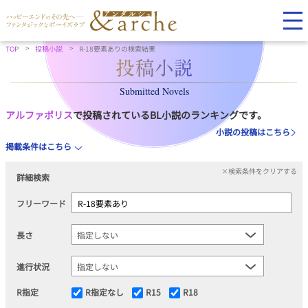
TOP
投稿小説
R-18要素ありの検索結果
Submitted Novels
アルファポリス
で投稿されているBL小説のランキングです。
小説の投稿はこちら
掲載条件はこちら
×検索条件をクリアする
詳細検索
フリーワード
長さ
進行状況
R指定
R指定なし
R15
R18