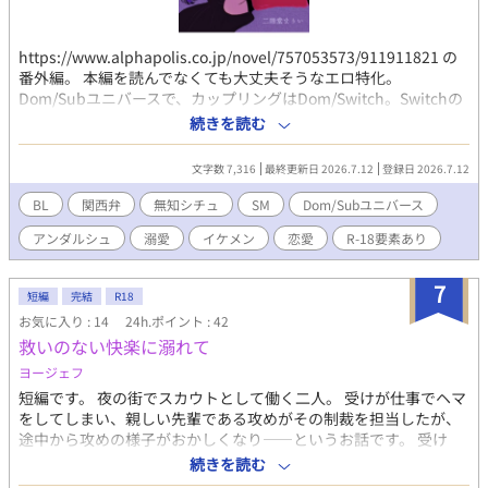
https://www.alphapolis.co.jp/novel/757053573/911911821 の
番外編。 本編を読んでなくても大丈夫そうなエロ特化。
Dom/Subユニバースで、カップリングはDom/Switch。Switchの
受け(成人)が後ろでの快楽は知ってるのに精通してなかったとい
続きを読む
う、やや特殊性癖。 攻めと受けの相手は生涯相手だけ、攻めの尻
はセメントで固められております。
文字数 7,316
最終更新日 2026.7.12
登録日 2026.7.12
BL
関西弁
無知シチュ
SM
Dom/Subユニバース
アンダルシュ
溺愛
イケメン
恋愛
R-18要素あり
7
短編
完結
R18
お気に入り : 14
24h.ポイント : 42
救いのない快楽に溺れて
ヨージェフ
短編です。 夜の街でスカウトとして働く二人。 受けが仕事でヘマ
をしてしまい、親しい先輩である攻めがその制裁を担当したが、
途中から攻めの様子がおかしくなり――というお話です。 受け
七瀬 玲矢(ナナセ レイヤ) 28歳 目つきが悪い。粗暴で乱暴
続きを読む
者。何かと不幸な目に遭ってきた。優しさに飢えており、褒めて