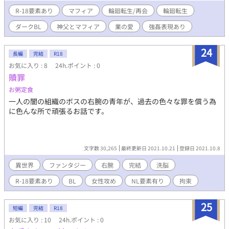
物 神父・本名・リチャード・エル 町の神父 24歳 心優しく芯のあ
R-18要素あり
マフィア
輪廻転生/再会
輪廻転生
る性格 雨の日に現れた男(ルルク)に 気に入られる 不思議な夢をよ
ダークBL
神父とマフィア
業の愛
強姦表現あり
く見る 男・本名・ルルク・フレアード 偽名・オーガスト マフィア
の息子 27歳 残忍な性格だが 理性のある人物 神父をなぜか気に入
っている シドレとは顔見知りで唯一殺せない相手 シドレ 19歳 元
24
長編
完結
R18
男娼、現農夫 11歳の頃に母親に売られ 17歳で神父と出会い助け
お気に入り : 8
24h.ポイント : 0
らた過去を持つ オーガストとは顔見知りで彼の 素顔を知っている
贖罪
唯一の存在
お粥定食
一人の闇の組織のボスの右腕の青年が、過去の色々な罪を償う為
に色んな所で頑張るお話です。
文字数 30,265
最終更新日 2021.10.21
登録日 2021.10.8
異世界
ファンタジー
右腕
完結
洗脳
R-18要素あり
BL
女性攻め
NL要素有り
拘束
25
短編
完結
R18
お気に入り : 10
24h.ポイント : 0