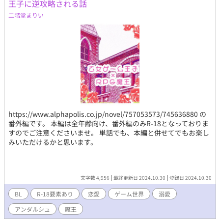
王子に逆攻略される話
二階堂まりい
https://www.alphapolis.co.jp/novel/757053573/745636880 の
番外編です。 本編は全年齢向け、番外編のみR-18となっておりま
すのでご注意くださいませ。 単話でも、本編と併せてでもお楽し
みいただけるかと思います。
文字数 4,956
最終更新日 2024.10.30
登録日 2024.10.30
BL
R-18要素あり
恋愛
ゲーム世界
溺愛
アンダルシュ
魔王