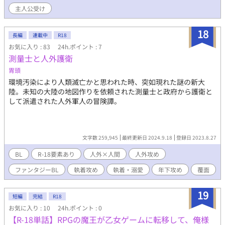
ようで現代日本ではない世界が舞台です。 ※同意のない性行為や
主人公受け
暴力行為、精神を脅かす描写があります。 ※終わりはあまり救い
がありません。
18
長編
連載中
R18
お気に入り : 83
24h.ポイント : 7
測量士と人外護衛
胃頭
環境汚染により人類滅亡かと思われた時、突如現れた謎の新大
陸。未知の大陸の地図作りを依頼された測量士と政府から護衛と
して派遣された人外軍人の冒険譚。
文字数 259,945
最終更新日 2024.9.18
登録日 2023.8.27
BL
R-18要素あり
人外×人間
人外攻め
ファンタジーBL
執着攻め
執着・溺愛
年下攻め
覆面
19
短編
完結
R18
お気に入り : 10
24h.ポイント : 0
【R-18単話】RPGの魔王が乙女ゲームに転移して、俺様