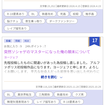
の損壊、死亡、殺害(絞殺)、触手攻め、脳クチュ、首絞め、首絞
文字数 25,352
最終更新日 2026.4.15
登録日 2026.4.15
めックス、洗脳、寄生乗っ取り、死姦、救いようのないバッドエ
ンド 最後のページに友人が書いてくれたとある登場人物の誕生秘
R-18要素あり
BL
執着攻め
死姦
絞殺
触手姦
話も入っています。一緒に楽しんでくださると幸いです。
脳クチュ
寄生乗っ取り
ダークファンタジー
レイプ描写あり
17
長編
完結
R18
お気に入り : 9
24h.ポイント : 7
突然ソシャゲのマスターになった俺の顛末について
ヨージェフ
先程投稿したものに間違いがあった為投稿し直しました。 アルフ
ァポリス初投稿作品になります。ヨージェフと申します。よろし
くお願いします。 平凡な社会人だった前世を思い出した代わりに
今世の記憶を失った主人公が、自分は周りの事が何も分からない
続きを読む
のに周りは自分の事を知っている状況でなんとか記憶を戻して世
界に馴染もうとするお話です。ソシャゲの世界としか思えない世
文字数 116,326
最終更新日 2025.11.20
登録日 2025.10.29
界で能力者の集まった組織のマスターとして助手になってくれた
人物と共に奮闘しますが、転生を自覚する前に助手だった食えな
BL
異世界転生
三角関係
執着攻め
クズ男
い人物の動きと考えが読めずに苦悩していきます。 超能力のよう
無理矢理表現あり
レイプ描写あり
R-18要素あり
な不思議な力が使える人がいて、人を襲う魔物がいる現代日本の