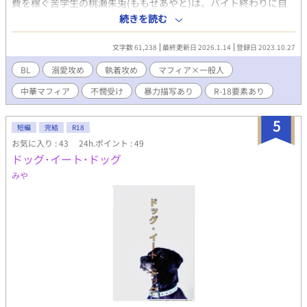
費を稼ぐ苦学生の桃瀬朱兎(ももせあやと)は、バイト終わりに自
宅近くの裏路地で怪我をしていた一人の男を助けた。その男こ
続きを読む
そ、朱龍会日本支部を取り仕切っている中華マフィアの若頭【鼬
瓏(ゆうろん)】その人。彼に関わったことから事件に巻き込まれ
文字数 61,238
最終更新日 2026.1.14
登録日 2023.10.27
てしまい、気づけば闇オークションで人身売買に掛けられてい
た。偶然居合わせた鼬瓏に買われたことにより普通の日常から一
BL
溺愛攻め
執着攻め
マフィア×一般人
変、非日常へ身を置くことになってしまったが…… 想像していた
中華マフィア
不憫受け
暴力描写あり
R-18要素あり
ような酷い扱いなどなく、ただ鼬瓏に甘やかされながら何時も通
りの生活を送っていた。 ※付きのお話は18指定になります。ご注
意ください。 更新は不定期です。
5
短編
完結
R18
お気に入り : 43
24h.ポイント : 49
ドッグ･イート･ドッグ
みや