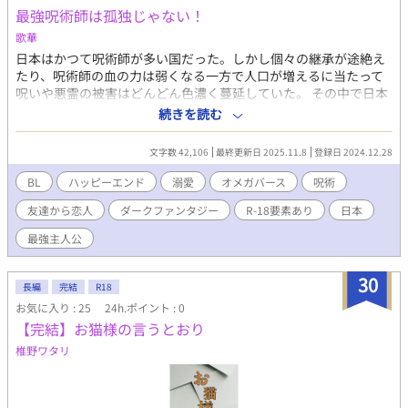
最強呪術師は孤独じゃない！
歌華
日本はかつて呪術師が多い国だった。しかし個々の継承が途絶え
たり、呪術師の血の力は弱くなる一方で人口が増えるに当たって
呪いや悪霊の被害はどんどん色濃く蔓延していた。 その中で日本
三大怨霊の子孫の超大物呪術師の家系である、叶零士(かのうれい
続きを読む
じ)は幼い頃亡くした両親の血を強く受け継いでいた。高校にも行
かず任務の多さに日々目が回るほど忙しかった。 十四歳で日本で
文字数 42,106
最終更新日 2025.11.8
登録日 2024.12.28
ただ一人の最強呪術師になりそのきっかけになったのが水野空色
(みずのあお)と言う呪術師協会のアルバイトスタッフだった。水
BL
ハッピーエンド
溺愛
オメガバース
呪術
野は呪いや霊を視認し会話は出来るが祓うことは出来ないし逆に
友達から恋人
ダークファンタジー
R-18要素あり
日本
呪いや霊に避けられる永久スタッフ状態だったが、叶も彼の前で
は心を許し素のままで居れる唯一の人だった。どんどん叶と距離
最強主人公
が縮まり叶が十六になり体の変化が現れるようになった。ある日
呪術の使えないようになり原因は不明そして呪術が使えない状態
30
になるとΩの体に以降する。Ωの日は水野に助けて貰う日々、そう
長編
完結
R18
している内に体だけの関係を水野も納得できず。もちろん叶も加
お気に入り : 25
24h.ポイント : 0
速度を上げ水野に惹かれていく自身の心にモヤモヤした日々。で
【完結】お猫様の言うとおり
も･･････お互いがお互いを好きだと自覚したとき時間は早く動き
椎野ワタリ
だし･･････？ハラハラ、ドキドキ、ダークファンタジーラブです