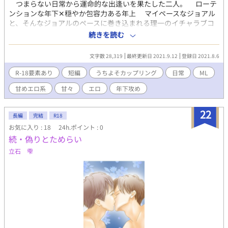
つまらない日常から運命的な出逢いを果たした二人。 ローテ
ンションな年下✕穏やか包容力ある年上 マイペースなジョアル
と、そんなジョアルのペースに巻き込まれる理一のイチャラブコ
メディ。(R18) ※うちよそでやり取りして成立したカップリン
続きを読む
グです。 ざっくりと馴れ初め話と、その後のファンストーリー
を一話完結型の短編で掲載します。季節や時系列などもバラバラ
文字数 28,319
最終更新日 2021.9.12
登録日 2021.8.6
です。 情報提供、掲載許可はお相手様から頂いてます。 弟編
はこちら
R-18要素あり
短編
うちよそカップリング
日常
ML
→https://www.alphapolis.co.jp/novel/356592767/553524140
甘めエロ系
甘々
エロ
年下攻め
22
長編
完結
R18
お気に入り : 18
24h.ポイント : 0
続・偽りとためらい
立石 雫