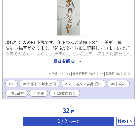
現代社会人のBL小説です。年下わんこ系部下×年上美形上司。
※R-18描写があります。該当のタイトルに記載していますのでご
注意ください。 あらすじ 片思いしている上司、桐生光に認められ
たくて、はじめて公募小説を書き始めた音無美影。何かを書くの
続きを読む
は好きだが公募など考えたことのない彼は、自宅で飼っているオ
ス猫「おねこ」に相談しながら筆を進めていく。 ふとしたきっか
文字数 146,013
最終更新日 2025.2.22
登録日 2022.10.21
けから「上司と部下」の関係から「同人BL作家とファン」である
ことが判明し、ふたりは更に距離を縮めていく…。 登場人物：
BL
年下部下×年上上司
わんこ攻め×美形受け
年下攻め
「部下（攻）」音無美影(おとなし みかげ) 大学卒で入社して3
現代日本
年の差
R-18要素あり
年目。26歳、独身。 社会人３年目。同じ部署の上司、桐生光に惚
れ込んでいる。茶髪（短）、体格がいい。 例えるなら大型犬とよ
く言われるが本人は猫派。茶トラの子猫おねこと同居中。 昔から
32
件
文字を書くことが得意で、ペンネーム「水影おと」（みずかげ
おと）として公募用小説の執筆を開始する。13歳の頃、姉の持っ
1
/ 2
Next
ページ
ていた同人誌で生田キリオを知り、彼の作品とその世界観にはま
る。 高校進学のため実家を出ていく際、姉から生田キリオの短編
集「魂の坩堝」を貰い宝物にしている。 元ラブホテルだった建物