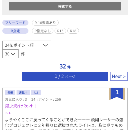
フリーワード
R-18要素あり
R指定
R指定なし
R15
R18
件
32
件
1
/ 2
Next
ページ
1
長編
連載中
R18
お気に入り : 3
24h.ポイント : 256
風よ吹け吹け！
ＫＰ
ようやくここに戻ってくることができたーーー 飛翔レーサーの強
化プロジェクトに３年振りに選抜されたライトは、胸に期すもの