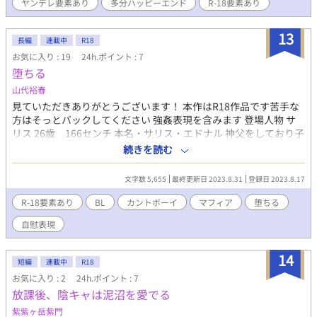
ヤンデレ要素あり
多分ハッピーエンド
R-18要素あり
けに気付かれないように囲っていくのが性癖です。 なので攻めが
病んでます。 ヤンデレが苦手な方は優斗視点を見るのをオススメ
しません。 ◎濡場シーンがある話には※を付けてます。 ◎不備と
13
長編
連載中
R18
読みにくさにより、文章を一部修正しました。
お気に入り : 19
24h.ポイント : 7
堕ちる
山代裕春
見ていただきありがとうございます！ 本作はR18作品です苦手な
方はそっとバックしてください 強姦表現を含みます 登場人物 サ
リス 26歳 166センチ 本名・サリス・エドナル 神父をしており子
供達から慕われている 表向きは心優しい好青年だが 素の顔は無表
続きを読む
情で冷めている 孤児院育ち ロード・ラト 22歳 186センチ 街で
一番のギャング 性格は残酷非道だが子供には手を出さない(子供か
文字数 5,655
最終更新日 2023.8.31
登録日 2023.8.17
ら殺しに来た場合は例外) 母と弟が二人いる ハロルド・エドナル
20歳 172センチ 警察官 表向きは熱血真面目な青年だが 素は兄に
R-18要素あり
BL
カントボーイ
マフィア
堕ちる
甘えん坊で泣き虫 兄の秘密を知る数少ない人物 両親のことは良く
自慰表現
知らない 孤児院育ち
14
短編
連載中
R18
お気に入り : 2
24h.ポイント : 7
放課後、陰キャは泥沼を愛でる
紫紫ヶ岳紫門