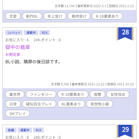
文字数 13,745
最終更新日 2022.5.1
登録日 2022.2.13
恋愛
創作BL
年上受け
筋肉受け
R-18要素あり
28
ｼｮｰﾄｼｮｰﾄ
連載中
R18
お気に入り : 6
24h.ポイント : 0
獄中の翡翠
お粥定食
BL小説、贖罪の後日談です。
文字数 9,766
最終更新日 2021.12.22
登録日 2021.10.22
異世界
ファンタジー
R-18要素あり
復讐
女性攻め
日常
疑似百合プレイ
BL要素あり
見世物小屋
SMプレイ
29
長編
連載中
R18
お気に入り : 8
24h.ポイント : 0