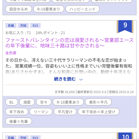
設定ゆるめ
R-18要素あり
ハッピーエンド
9
長編
完結
R18
お気に入り : 71
24h.ポイント : 21
ファーストバレンタインの恋は溺愛される～営業部エース
の年下後輩に、地味三十路は甘やかされる～
金色葵
その日から、冴えない三十代サラリーマンの不毛な恋が始まっ
た。 営業成績一位、容姿もいい上に性格までいい完璧後輩有坂和
眞(ありさかかずま)。 そんな和眞に片想い中の、勤続十年冴えな
い平凡サラリーマン淀太一(よどたいち)。 叶わない恋だって分か
続きを読む
りきっているけれど......バレンタインに思いきって想いを告げた
ら、 甘く優しく愛されて―――― 営業部エースの完璧後輩×三十
文字数 38,608
最終更新日 2025.9.6
登録日 2025.8.24
代の冴えない地味先輩 仕事も恋も不器用な地味リーマン初めての
恋。今日から二人で幸せな時間が始まる――。 R-18 毎週、火、
BL
溺愛
甘々
R-18要素あり
美形×平凡
金、更新。
年下攻め
リーマン
平凡受け
年下攻め×年上受け
後輩×先輩
10
長編
完結
R18