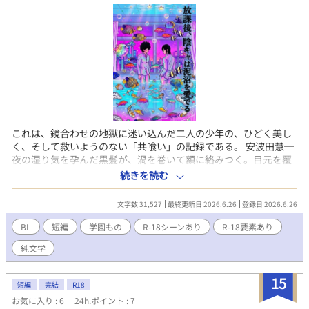
これは、鏡合わせの地獄に迷い込んだ二人の少年の、ひどく美し
く、そして救いようのない「共喰い」の記録である。 安波田慧─
夜の湿り気を孕んだ黒髪が、渦を巻いて額に絡みつく。目元を覆
う深い影の下には、獲物を逃がさない貪婪な捕食者の瞳を隠して
続きを読む
いる。がっちりとした肩幅は、彼が「やればできる」という仮面
の下に、獲物を組み伏せるための獣の肉体を隠し持っている証拠
文字数 31,527
最終更新日 2026.6.26
登録日 2026.6.26
だ。彼は、教室という名の水槽の中で、今日も地味な優等生を演
じながら、牙を研いでいる。 依矢田煉─透き通るような白磁の肌
BL
短編
学園もの
R-18シーンあり
R-18要素あり
に、黒髪のストレートが冷たく垂れ下がる。片目を隠した前髪の
純文学
奥では、すべてを冷笑する理性の色が鈍く光る。ひょろひょろと
折れそうな四肢は、現実という重力に耐えきれず、いつも少しだ
け震えている。彼は「やってできたら苦労はしない」と嘯くこと
15
短編
完結
R18
で、自らの壊れそうな自尊心を、薄氷の上で支え続けていた。 物
お気に入り : 6
24h.ポイント : 7
語の舞台は、ネオンが毒魚の鱗のように揺らめく街の片隅。 完璧