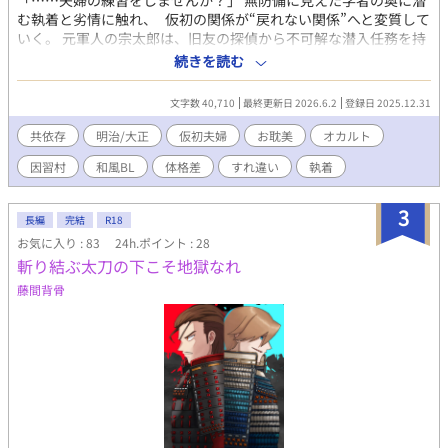
「……夫婦の練習をしませんか？」 無防備に見えた学者の奥に潜
む執着と劣情に触れ、 仮初の関係が“戻れない関係”へと変質して
いく。 元軍人の宗太郎は、旧友の探偵から不可解な潜入任務を持
ちかけられる。 行き先は、狐神信仰と血縁重視の因習が今も生き
続きを読む
る閉鎖村。 村では若者が忽然と消え、村人は神の仕業と信じて
いた。 外部の人間が村に留まるためには、“夫婦”として振る舞う
文字数 40,710
最終更新日 2026.6.2
登録日 2025.12.31
ことが条件だった。 仮の配偶者に選ばれたのは、中性的な容貌を
持つ民俗学者・八雲仁。 学術調査のためと割り切ったはずの関
共依存
明治/大正
仮初夫婦
お耽美
オカルト
係は、 次第に歪められていく。 何日も互いを貪り、中に注ぎ込
因習村
和風BL
体格差
すれ違い
執着
み続ける二人。 そして正気に戻った後に訪れるのは――。 ※シチ
ュエーション重視で甘さゼロです。 事後が気まずい。 ミステリー
ぽい感じです。バッドエンドではないけれど、後味悪いエンド。
3
長編
完結
R18
時代背景などは適当ですのでお手柔らかにお願いします…。 表紙
お気に入り : 83
24h.ポイント : 28
の色塗りのみ生成AIで作成しました。 ※見世物小屋ノ蛇男のキャ
斬り結ぶ太刀の下こそ地獄なれ
ラが登場しますが読まなくても話は理解できます R18の過激な表
現があります。 苦手な方はご注意下さい。 ーーー 文学っぽいドロ
藤間背骨
ドロ感や官能、オチに皮肉さが出せるように書いてみました。 完
結済みですがちょこちょこ手直し中。 ミステリー要素あり / ビタ
ーエンド / 大正ロマン / 軍人