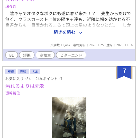
璃々丸
陰キャでオタクなボクにも遂に春が来た！？ 先生からだけで
無く、クラスカースト上位の陽キャ達も、近隣に幅を効かせる不
良達からも一目置かれるまるで頭上の星のようなひとだ。 しか
も、オタクにまで優しい。たまたま読んでいたボクの大好きなコ
続きを読む
ミック「恋色なな色どろっぷす」を指差して、「あ、ソレ面白い
よね」なんて話しかけられて以来、何かと話しかけられるように
文字数 11,467
最終更新日 2026.1.25
登録日 2025.11.16
なっていった。 これだけだとたまたまかな？と思うけど距離も
何かと近くて・・・・・・コレ、ってボクの勘違い？それとも？
BL
短編
高校生
ビターエンド
・・・・・・なぁーんて、ボクの自意識過剰かな。 なんて、
ボクの片思いから始まる甘酸っぱいお話。 みたいなBSS未満な
7
お話。
短編
完結
R18
お気に入り : 34
24h.ポイント : 7
汚れるよりは死を
環希碧位