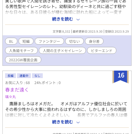
美しい歌声で人間を誘き寄せ、捕食するセイレーン族の一員であ
る男性型セイレーンのレト。幼馴染のディーネと共に過ごす穏や
かな日々は、ある日彼らが棲む海域に訪れた船によって一変す
る。 船に乗っていた若い王子に、我を忘れるほどの激しい恋をし
続きを読む
たレトは、捕食対象に恋をした葛藤と、決して叶わぬ恋の苦しみ
から、文字通りその命を燃やすこととなる……。 Twitterにて行わ
文字数 8,332
最終更新日 2023.9.30
登録日 2023.9.29
れた『2022GW覆面企画』参加作品を加筆修正したものです。 企
画ルール：アンデルセンの童話『人魚姫』の「人魚姫が王子様に
BL
短編
ファンタジー
切ない
身分差
一目惚れ～海に落ちた王子を助けるところ」までを盛り込んだお
人魚姫モチーフ
人間の王子×セイレーン
ビターエンド
話であること。前後の舞台や世界観、キャラ設定のアレンジは自
由に。R18、BL/TL/GL/NL/純文学～ラノベなんでもOK。
2022GW覆面企画
16
長編
連載中
なし
お気に入り : 68
24h.ポイント : 0
春まだ遠く
璃々丸
鷹藤ましろはオメガだ。 オメガはアルファ優位社会に於いて
その希少性から大事に扱われるはずなのに、しかしましろの周囲
は彼に対して冷たくよそよそしい。 長男でアルファの春人は優
しいが常に味方では無いし、次男でオメガの夏樹はあからさまに
続きを読む
刺々しく接して来る。 そして父親は仕事にかまけて帰って来な
いしたまに会えば高圧的で怖いばかりだ。 唯一の味方は母親だ