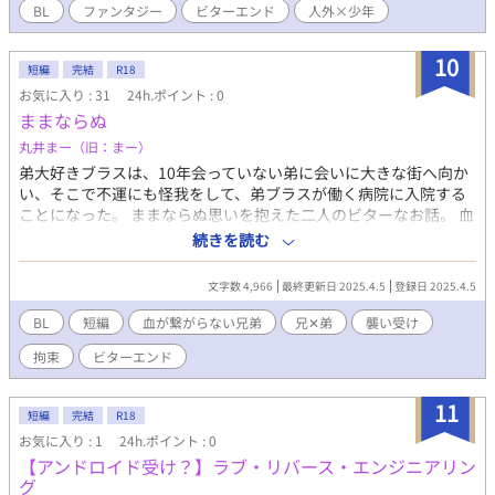
BL
ファンタジー
ビターエンド
人外×少年
10
短編
完結
R18
お気に入り : 31
24h.ポイント : 0
ままならぬ
丸井まー（旧：まー）
弟大好きブラスは、10年会っていない弟に会いに大きな街へ向か
い、そこで不運にも怪我をして、弟ブラスが働く病院に入院する
ことになった。 ままならぬ思いを抱えた二人のビターなお話。 血
の繋がらない兄✕弟。 ※ムーンライトノベルズさんでも公開して
続きを読む
おります。 ※ビターエンドです。
文字数 4,966
最終更新日 2025.4.5
登録日 2025.4.5
BL
短編
血が繋がらない兄弟
兄✕弟
襲い受け
拘束
ビターエンド
11
短編
完結
R18
お気に入り : 1
24h.ポイント : 0
【アンドロイド受け？】ラブ・リバース・エンジニアリン
グ