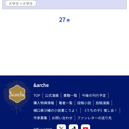
大学生×大学生
27
件
&arche
TOP
公式漫画
書籍一覧
今後の刊行予定
購入特典情報
著者一覧
投稿小説
投稿漫画
樋口美沙緒の小説書こうよ！
《うちの子》推し会！
作家募集
お問い合わせ
ファンレターの送り先