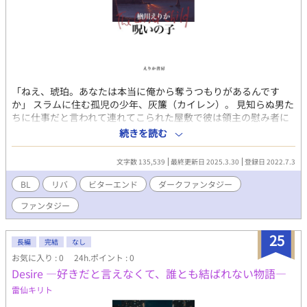
「ねえ、琥珀。あなたは本当に俺から奪うつもりがあるんです
か」 スラムに住む孤児の少年、灰簾（カイレン）。 見知らぬ男た
ちに仕事だと言われて連れてこられた屋敷で彼は領主の慰み者に
されるが、用心棒・琥珀の力を借りてそこを抜けだす。 砂漠に隠
続きを読む
れ住む民、言葉を奪われ、生贄を差し出すのと引き換えに住むこ
とを許される居留地の人々、凍りついた大学の奥で体制転覆を目
文字数 135,539
最終更新日 2025.3.30
登録日 2022.7.3
指す学者たち……。 何年もの間ふたりで逃亡生活を続け、旅を重
ねるうちに、琥珀を愛し始める灰簾だが、琥珀には彼を愛せない
BL
リバ
ビターエンド
ダークファンタジー
事情があった。 やがて、成人した灰簾は自分の運命を知ることに
ファンタジー
なるのだが、その時世界は破滅に向かって転がりはじめ、ふたり
の蜜月は終わりを告げる── 正義とは、自由とは、愛とは。泥の
ような世界で出会ったふたりの愛を描くダークファンタジー。
25
長編
完結
なし
※fujossy版から改訂しています。 ビターエンド、人が結構死んだ
お気に入り : 0
24h.ポイント : 0
り殺されたりします。
Desire ―好きだと言えなくて、誰とも結ばれない物語―
雷仙キリト