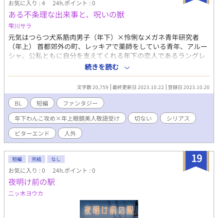
お気に入り : 4
24h.ポイント : 0
ある不条理な出来事と、呪いの獣
雫川サラ
元気はつらつ犬系筋肉男子（年下）×怜悧なメガネ青年研究者
（年上） 首都郊外の町、レッキアで薬師をしている青年、アルー
シャ。公私ともに自分を支えてくれる年下の恋人であるラングレ
ンと共に、穏やかで幸せな毎日を送っている……はずだった。 日
続きを読む
常に突如訪れる、不条理な出来事。たった1人の男の歪んだ欲望に
巻き込まれた2人の運命は——。 （ラブシーン含む回は**をつけ
文字数 20,759
最終更新日 2023.10.22
登録日 2023.10.20
ています）
BL
短編
ファンタジー
年下わんこ攻め×年上眼鏡美人敬語受け
切ない
シリアス
ビターエンド
人外
19
短編
完結
なし
お気に入り : 0
24h.ポイント : 0
夜明け前の駅
二ッ木ヨウカ