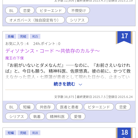
文字数 12,606
最終更新日 2023.4.3
登録日 2023.2.19
け。 皆から虐げられながらも、健気に生きてきたましろの前に
ひとりのアルファの青年が現れた。 彼はましろが小さな頃、幼
BL
恋愛
ビターエンド
不憫受け
馴染同士だった親達が「お互い子供が生まれたら結婚させよう」
オメガバース（独自設定有り）
シリアス
と言う約束の為に婚約した者同士だったと言う。 しかし彼
────本城颯人がましろに大怪我をさせて婚約は半ば立ち消
え、出禁になった。 それから颯人は心身を鍛え、大きくなった
17
長編
完結
R15
らもう一度謝って関係をやり直したいと思って頑張ってきた事を
お気に入り : 4
24h.ポイント : 0
真摯に訴えてきた。 それを聞いて心打たれたましろはその気持
ディソナンス・コード ～共依存のカルテ～
ちに応えるべく、許して颯人と関係を再構築する為周囲には内緒
で付き合い始める。 初めて自分をちゃんとオメガとして認め、
魔王の下僕
付き合ってくれる颯人にどんどん惹かれていくましろ。 しか
『お前がいないとダメなんだ』――なのに、『お前さえいなけれ
し、周囲はそんなふたりに冷たい現実を突き付けるのであった
ば』と、今日も願う。 精神科医、佐原悠真。彼の前に、かつて救
────。
えなかった恋人・七原蓮が患者として現れた日から、止まってい
たはずの時間が再び動き出す。 過去への罪悪感から蓮を「救済」
続きを読む
しようと誓う佐原。だがその願いは、次第に「愛情」という名の
歪んだ支配欲へと変貌していく。 一方、蓮もまた、佐原を憎みな
文字数 38,875
最終更新日 2025.7.5
登録日 2025.6.24
がら、その支配に身を委ねることでしか得られない安らぎに溺れ
ていく。 救済という名の支配か、愛情という名の依存か。 医者と
BL
短編
共依存
医者と患者
ビターエンド
恋愛
患者、元恋人という危険な境界線で、互いの魂を求め、傷つけ合
シリアス
執着
精神科医
愛憎
う二人。 不協和音（ディソナンス）を奏でる彼らが辿り着く、歪
で美しい共依存の果て。 全12話。1日1投稿、投稿時間は２１時か
２２時にいたします。よろしくお願いします。
18
短編
完結
R18