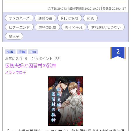
観です。運命の番でありながら、仮想敵国の王子同士に生まれた
二人が辿る数奇な運命。勢いで書いたら真っ暗に。ピリリと主張
文字数 29,043
最終更新日 2022.10.29
登録日 2020.4.27
する苦さをアクセントにどうぞ。 追記。本編完結済み。後程
「彼」視点を追加投稿する……かも？
オメガバース
運命の番
R15は保険
悲恋
ビターエンド
虐待の記憶
美形×平凡
すれ違い/せつない
皇太子
2
短編
完結
R18
お気に入り : 9
24h.ポイント : 28
仮初夫婦と因習村の狐神
メカラウロ子