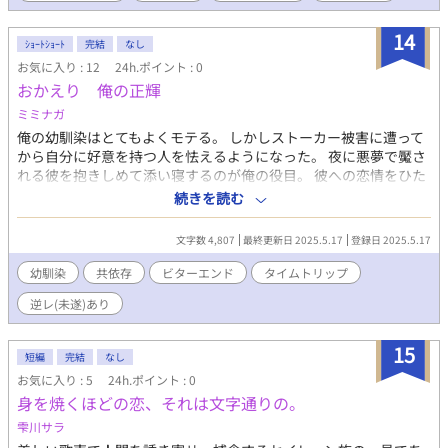
なっていきます。 更に破滅的な性行為へのめり込んでゆこうとす
る、リク。 リクにとっての性行為とは、自傷行為そのものでし
14
ｼｮｰﾄｼｮｰﾄ
完結
なし
た。 誰にも語ることのなかったリクの過去とは。 自虐的なリクに
お気に入り : 12
24h.ポイント : 0
振り回されながらも、心惹かれてゆく自分を隠せず戸惑うゼン
おかえり 俺の正輝
ジ。 想いが募り、不器用な愛情表現をし始めたゼンジから逃れよ
うとするとするリク。 ゼンジを想いながらも、リクとの秘密の関
ミミナガ
係を終わらせて前へ進む為に動き出す綾。 そんなある日、悲劇は
俺の幼馴染はとてもよくモテる。 しかしストーカー被害に遭って
起きて―― 本音の読めない飄々した破滅的ビッチキャラ、望月リ
から自分に好意を持つ人を怯えるようになった。 夜に悪夢で魘さ
ク 真っ直ぐで男気のある無口な男、半井ゼンジ 重い過去を持つ、
れる彼を抱きしめて添い寝するのが俺の役目。 彼への恋情をひた
蓮波綾 まだ誰も本当の愛を知らない。でも、本当は求めてる。
隠しにして。 ある日、事件があったあの日にタイムトリップし
続きを読む
「ねえ。本当に人を好きになった事、ある？」 奇妙な三角関係が
た。 彼を助けられるのは今しかない。 俺は彼の幸せのために動き
織りなす、BL青春ラブストーリー。 ※虐待児(サバイバーズチルド
出した。 全体的に暗いお話です。 地雷避けにタグ注意お願いしま
レン)の再生の物語ですので、BLというカテゴリには当てはまらな
文字数 4,807
最終更新日 2025.5.17
登録日 2025.5.17
す。
いエピソードが含まれます。 ※大まかな変更はありませんが、体
幼馴染
共依存
ビターエンド
タイムトリップ
裁や文字校正程度の変更があります。 ※表紙はミカスケ様
(http://misoko.net/)のフリーイラストを使用させて頂いていま
逆レ(未遂)あり
す。
15
短編
完結
なし
お気に入り : 5
24h.ポイント : 0
身を焼くほどの恋、それは文字通りの。
雫川サラ