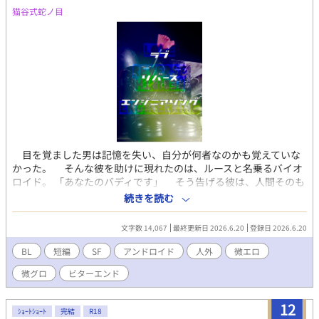
猫谷式蛇ノ目
目を覚ました男は記憶を失い、自分が何者なのかも覚えていな
かった。 そんな彼を助けに現れたのは、ルースと名乗るバイオ
ロイド。 「あなたのバディです」 そう告げる彼は、人間そのも
のの姿をしていながら、人間らしく振る舞うことを禁じられてい
続きを読む
た。それは、過去の自分が下した命令だと言う。 なぜ、そんな
ことを指示したのか。なぜ彼を前にすると、こんなにも胸の内が
文字数 14,067
最終更新日 2026.6.20
登録日 2026.6.20
ざわつくのか……？ 『哲学的ゾンビはエイリアンの夢を見るか』
そんなキャッチコピーのもとに産み出された、人工知能搭載のア
BL
短編
SF
アンドロイド
人外
微エロ
ンドロイドと人間のアレやらコレやら。 エロは手で……するだけ
微グロ
ビターエンド
です。グロも念の為の表記。 作者はハピエンの無い国からやって
来た人なのでご注意を。 pixiv、ムーンライトにも並行掲載。
12
ｼｮｰﾄｼｮｰﾄ
完結
R18