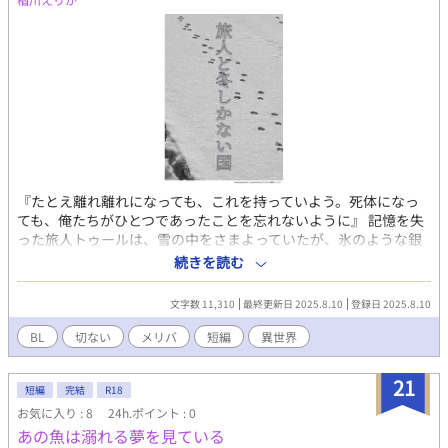
『たとえ離れ離れになっても、これを持っていよう。死体になっ
ても、俺たちがひとつであったことを忘れないように』 記憶を失
った旅人トゥールは、雪の中をさまよっていたが、氷のような銀
髪と瞳を持つ少年レァーダスに助けられ、「学校」に迎え入れら
続きを読む
れる。 学校では、レァーダスによく似た姿を持つ、シュネーとい
う教師が「あなたに会いたかった」と彼に囁く。彼はなぜかトゥ
文字数 11,310
最終更新日 2025.8.10
登録日 2025.8.10
ールの持つ木彫りのペンダントと対になるペンダントを持ってい
た。 初対面とは思えない彼のまなざしに魅入られて、ふたりはす
BL
切ない
メリバ
短編
異世界
ぐに親密になる。 幸せなひとときを過ごすふたりだが、その生活
には少しずつ綻びが見え始めていた。 白い猫、木彫りのお守り、
21
不気味な人形、凍りついた噴水、永遠に春の来ない学校……。 や
短編
完結
R18
がて世界がその残酷な全容を現すとき、トゥールは愛と死の選択
お気に入り : 8
24h.ポイント : 0
を迫られる。 ※メリバ、ビターエンドです。
あの魚は溺れる夢を見ている