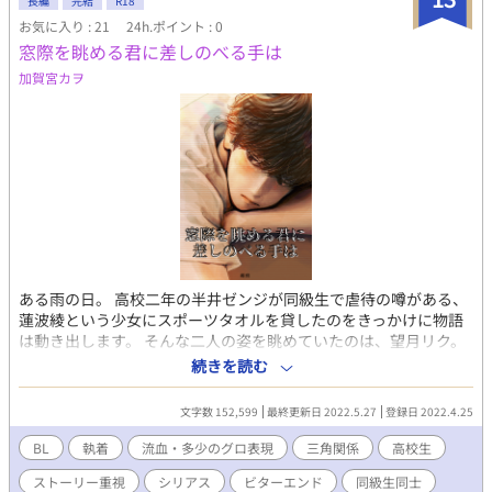
長編
完結
R18
お気に入り : 21
24h.ポイント : 0
窓際を眺める君に差しのべる手は
加賀宮カヲ
ある雨の日。 高校二年の半井ゼンジが同級生で虐待の噂がある、
蓮波綾という少女にスポーツタオルを貸したのをきっかけに物語
は動き出します。 そんな二人の姿を眺めていたのは、望月リク。
小柄で美しい見た目とは裏腹に本音を一切言わず、破滅的な性行
続きを読む
為を執拗に迫る闇を抱えています。 お互いを良く思っておらず、
嫌悪感すら感じあっていたリクとゼンジ。しかし、リクの想い人
文字数 152,599
最終更新日 2022.5.27
登録日 2022.4.25
をゼンジが偶然知ってしまう事により物語は大きく動き出しま
す。 キーマンである綾は、辛い生い立ちやリクとの間に秘密を抱
BL
執着
流血・多少のグロ表現
三角関係
高校生
えながらも、ゼンジへ恋愛感情を抱くようになります。 それが面
ストーリー重視
シリアス
ビターエンド
同級生同士
白くないリクもまた、今まで誤魔化してきた自分を誤魔化せなく