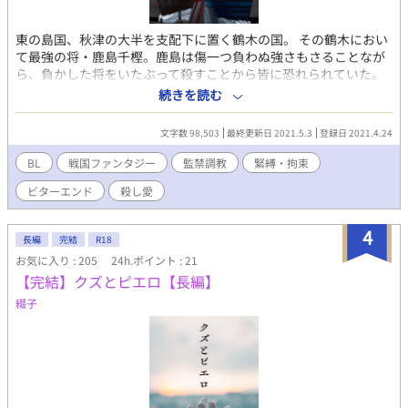
東の島国、秋津の大半を支配下に置く鶴木の国。 その鶴木におい
て最強の将・鹿島千樫。鹿島は傷一つ負わぬ強さもさることなが
ら、負かした将をいたぶって殺すことから皆に恐れられていた。
北の国、高瀬に攻め入った鹿島は高瀬の長・犬吠森親則と刃を交
続きを読む
え、初めて傷を負う。 自分より強い親則に鹿島は執着し、謀略に
よって降伏してきた親則を監禁して凌辱するのだった。 ■ビター
文字数 98,503
最終更新日 2021.5.3
登録日 2021.4.24
エンド。 ■敬語鬼畜ドS攻め×一匹狼受け。脇役のエロもありま
す。 ■特殊プレイ要素：無理矢理、緊縛、羞恥プレイ、異物挿
BL
戦国ファンタジー
監禁調教
緊縛・拘束
入、疑似産卵、産卵、蝋燭プレイ、スカトロ（大・小）、スパン
ビターエンド
殺し愛
キング、触手、乳首責め、尿道責め、顔面騎乗、獣姦
4
長編
完結
R18
お気に入り : 205
24h.ポイント : 21
【完結】クズとピエロ【長編】
綴子