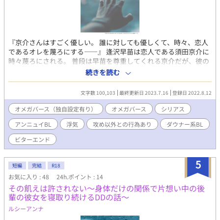
『京介さんはすごく優しい。 誰に対しても優しくて、時々、恋人
であるオレを蔑ろにする――』 逢沢早苗は恋人である須田京介に
時々蔑ろにされる。 普段は早苗を尊重してくれる京介だが、彼の
幼馴染である小松伊織から呼び出されると、デートの途中であっ
続きを読む
ても恋人であるはずの早苗を放って彼の元へ行ってしまうのだ。
そんな京介の振る舞いにシビレを切らした早苗に、京介のもう1人
文字数 100,103
最終更新日 2023.7.16
登録日 2022.8.12
の幼馴染で、伊織の双子の兄である俊哉がとある提案をしてき
た。 オメガとアルファの恋に藻掻く物語――。 ◉第10回BL小説
オメガバース（独自設定有り）
オメガバース
シリアス
大賞にエントリーしてます。応援していただけたら嬉しいです。
アンニュイBL
浮気
攻め以外との行為あり
ダウナー系BL
⚠︎︎注意⚠ ※本作品はオメガバースの設定をベース書いた作品です
が、独自解釈や特殊な設定等が含まれております。 ※ムーンライ
ビターエンド
トノベルズ様、Fujossy様にも後日投稿予定。 ※今後の展開で重
たいシーンが出てくる予定なので『ダウナー系BL』のタグを追加
5
させてもらいました。2022/10/31
短編
完結
R18
お気に入り : 48
24h.ポイント : 14
その飢えは許されない〜身体だけの関係で片想い中の後
輩の彼女を寝取り続けるDDの話〜
ルシーアンナ