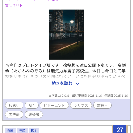
雷仙キリト
※今作はプロトタイプ版です。改稿版を近日公開予定です。 高嶺
希（たかみねのぞみ）は無気力系男子高校生。今日も今日とて学
校をサボり行きつけの公園に行くと、いつも自分が座っているベ
ンチには先客がいた。小可一縷（こがいちる）と名乗るその男は
続きを読む
何故か希に興味津々で、一方的に話しかけてくるうえ、妙に馴れ
馴れしい。 最初は一縷のことを疎ましく思っていた希だが、と
文字数 102,939
最終更新日 2025.1.16
登録日 2025.1.16
ある出来事を切っ掛けとして、二人の距離は徐々に近づいていく
_____ ・ひたすら片想いするだけなので、主人公は誰ともくっつ
片思い
BL?
ビターエンド
シリアス
高校生
きません ・シリアス：コメディ＝9.9：0.1 BLを書こうと思って書
家族愛
既婚者
いたのですが、いざ出来上がるとかなりBL要素の薄い小説となっ
てしまいました。 個人的にはギリBLと言える範囲かな……？と思
うのですが、人によってはそうは見えないかもしれません。ごめ
27
短編
完結
R18
んなさい。