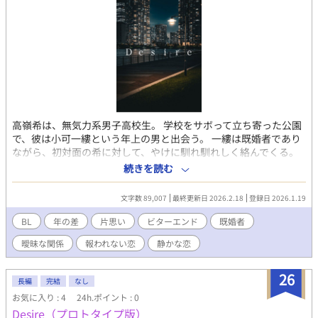
高嶺希は、無気力系男子高校生。 学校をサボって立ち寄った公園
で、彼は小可一縷という年上の男と出会う。 一縷は既婚者であり
ながら、初対面の希に対して、やけに馴れ馴れしく絡んでくる。
最初は小可を鬱陶しく思っていた希だったが、次第に彼の存在を
続きを読む
受け入れていく。 友情とも恋ともつかない関係は、名前のつかな
いまま、少しずつ形を変えていく。 これは、誰とも結ばれない片
文字数 89,007
最終更新日 2026.2.18
登録日 2026.1.19
想いと、 「好きだ」と言えなかった感情が静かに積み重なってい
く物語。 【⚠️注意】 ・本作はBL要素を含みますが、特定のカッ
BL
年の差
片思い
ビターエンド
既婚者
プリングの成立を主題としていません。 ・本作は以前投稿した小
曖昧な関係
報われない恋
静かな恋
説「Desire」の改稿版です。 内容や言い回しなどは変わってい
ますが、大筋はプロトタイプ版と同じため、 ネタバレが苦手な
方は本作のみお読みいただくことをおすすめします。
26
長編
完結
なし
お気に入り : 4
24h.ポイント : 0
Desire（プロトタイプ版）