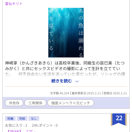
雷仙キリト
神崎享（かんざきあきら）は高校卒業後、同級生の辰巳楽（たつ
みがく）と共にセックスビデオの撮影によって生計を立ててい
た。 何不自由ない生活を送っていた享だったが、ソシャゲの課
金を楽に咎められたのを切っ掛けに今の生活に物足りなさと不満
続きを読む
を感じ、コンビニでアルバイトを始める。 夜中にコソコソと出
かけていく享に不審を抱いた楽は、かつての「悪癖」が振り返し
文字数 40,324
最終更新日 2025.2.11
登録日 2025.2.11
たのではないかと疑い始め……？ ・肉体は受け攻め固定ですが、
精神的にはかなりリバで、受けが攻めを抱く妄想をするシーンも
共依存
三角関係
強面メンヘラ×元ビッチ
あります ・受けの女性関係、男性関係の描写があります ・ハッピ
ーエンドともバッドエンドともビターエンドとも言えない結末で
22
す ・肉体的、精神的暴力の描写が受け攻め問わずあります ・序盤
短編
完結
なし
にハート喘ぎあり 昔書いた小説 『夜は深く、白く』
お気に入り : 2
24h.ポイント : 0
https://www.alphapolis.co.jp/novel/296330168/949918734 の