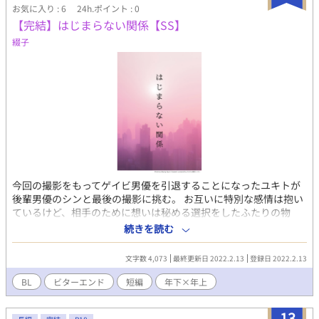
お気に入り : 6
24h.ポイント : 0
【完結】はじまらない関係【SS】
綴子
今回の撮影をもってゲイビ男優を引退することになったユキトが
後輩男優のシンと最後の撮影に挑む。 お互いに特別な感情は抱い
ているけど、相手のために想いは秘める選択をしたふたりの物
語。 Twitterで遊んでいた地獄の性癖スロットにて出たシュチュエ
続きを読む
ーション【AVの撮影現場でわんこ攻めとおっとり受けが最後のセ
ックスをする話】です。 2022/03/18 短編集から単品投稿に変更
文字数 4,073
最終更新日 2022.2.13
登録日 2022.2.13
しました。
BL
ビターエンド
短編
年下×年上
13