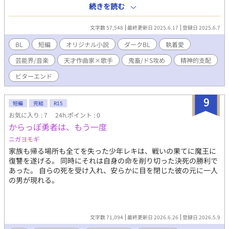
「神に祝福されたユニット」と絶賛し、その音楽に熱狂した。 だ
続きを読む
が、華やかなスポットライトの裏側で、樹は玲の歪んだ愛情と支
配に囚われていた。 「お前は俺の音楽を奏でるためだけに存在す
文字数 57,548
最終更新日 2025.6.17
登録日 2025.6.7
る、最高の“楽器”だ」 玲にとって樹は、自らの音楽を完成させる
ための唯一無二の道具。 生活の全てを管理され、心身ともに追い
BL
短編
オリジナル小説
ダークBL
執着愛
詰められていく樹。 玲への殺意にも似た憎しみと、彼の音楽への
芸能界/音楽
天才作曲家×歌手
鬼畜/ドS攻め
精神的支配
信仰にも似た渇望との間で、樹の魂は引き裂かれていく。 「お前
さえいなければ、もっと自由に歌えるのに」 「お前がいないと、
ビターエンド
俺の歌は生まれないのかもしれない」 矛盾した感情が渦巻く中、
二人の関係は肉体関係を持つことでさらに深く、歪に絡み合って
9
いく。 支配は愛情の押し付けとなり、抵抗は罰という名の調教に
短編
完結
R15
変わる。 逃れられない快楽と、魂を削るような屈辱。 追い詰めら
お気に入り : 7
24h.ポイント : 0
れた樹の魂の叫びは、玲の仕掛けた残酷な罠の序曲に過ぎなかっ
からっぽ勇者は、もう一度
た。 全ては、最高の音楽を生み出すため。 最高の「絶望」を歌わ
ニガヨモギ
せるために。 これは、歪んだ愛情と執着が奏でる、痛々しくも美
しい破滅の物語。 天才作曲家が求める究極の音楽と、そのために
家族も帰る場所も全てを失った少年レキは、戦いの果てに魔王に
全てを奪われる歌姫の魂の行方。 二人の奏でる不協和音の果て
復讐を遂げる。 同時にそれは自身の命を削り切った決死の勝利で
に、待つものは栄光か、それとも――。 全20話完結いたしまし
あった。 自らの死を受け入れ、安らかに目を閉じた彼の元に一人
た。
の男が現れる。
文字数 71,094
最終更新日 2026.6.26
登録日 2026.5.9