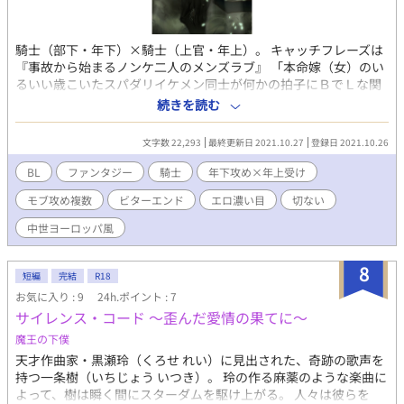
騎士（部下・年下）×騎士（上官・年上）。 キャッチフレーズは
『事故から始まるノンケ二人のメンズラブ』 「本命嫁（女）のい
るいい歳こいたスパダリイケメン同士が何かの拍子にＢでＬな関
係に目覚めるのって美味しいよね……！」という作者の歪んだ嗜
続きを読む
好が生んだ妄想話です。 （※エッセンス程度にモブ攻め要素もあ
ります。苦手な方は注意）
文字数 22,293
最終更新日 2021.10.27
登録日 2021.10.26
BL
ファンタジー
騎士
年下攻め×年上受け
モブ攻め複数
ビターエンド
エロ濃い目
切ない
中世ヨーロッパ風
8
短編
完結
R18
お気に入り : 9
24h.ポイント : 7
サイレンス・コード ～歪んだ愛情の果てに～
魔王の下僕
天才作曲家・黒瀬玲（くろせ れい）に見出された、奇跡の歌声を
持つ一条樹（いちじょう いつき）。 玲の作る麻薬のような楽曲に
よって、樹は瞬く間にスターダムを駆け上がる。 人々は彼らを