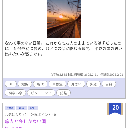
なんて事のない日常。 これからも友人のままでいるはずだったの
に。 始発を待つ間の、ひとつの恋が終わる瞬間。 平成の頃の思い
出みたいな感じです。
文字数 3,555
最終更新日 2025.2.21
登録日 2025.2.21
BL
短編
現代
同級生
片思い
失恋
告白
切ない恋
ビターエンド
始発
20
短編
完結
なし
お気に入り : 2
24h.ポイント : 0
旅人と冬しかない国
楢川えりか