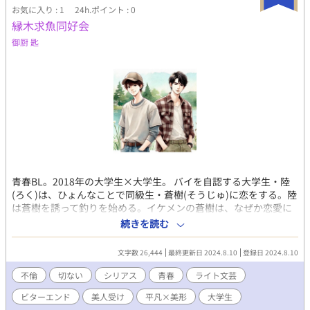
お気に入り : 1
24h.ポイント : 0
縁木求魚同好会
御厨 匙
青春BL。2018年の大学生×大学生。 バイを自認する大学生・陸
(ろく)は、ひょんなことで同級生・蒼樹(そうじゅ)に恋をする。陸
は蒼樹を誘って釣りを始める。イケメンの蒼樹は、なぜか恋愛に
後向き。じつは蒼樹には、ある秘密があって......。たった二人の釣
続きを読む
り同好会。
文字数 26,444
最終更新日 2024.8.10
登録日 2024.8.10
不倫
切ない
シリアス
青春
ライト文芸
ビターエンド
美人受け
平凡×美形
大学生