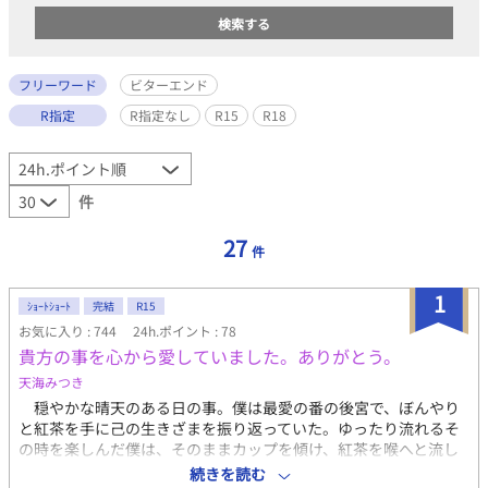
フリーワード
ビターエンド
R指定
R指定なし
R15
R18
件
27
件
1
ｼｮｰﾄｼｮｰﾄ
完結
R15
お気に入り : 744
24h.ポイント : 78
貴方の事を心から愛していました。ありがとう。
天海みつき
穏やかな晴天のある日の事。僕は最愛の番の後宮で、ぼんやり
と紅茶を手に己の生きざまを振り返っていた。ゆったり流れるそ
の時を楽しんだ僕は、そのままカップを傾け、紅茶を喉へと流し
込んだ。 ――混じり込んだ××と共に。 オメガバースの世界
続きを読む