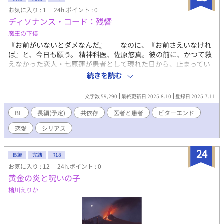
お気に入り : 1
24h.ポイント : 0
ディソナンス・コード：残響
魔王の下僕
『お前がいないとダメなんだ』――なのに、『お前さえいなけれ
ば』と、今日も願う。 精神科医、佐原悠真。彼の前に、かつて救
えなかった恋人・七原蓮が患者として現れた日から、止まってい
たはずの時間が再び動き出す。 ディソナンス・コード ～共依存の
続きを読む
カルテ～とは違う、二人の物語。 彼らが辿り着く、結末は果たし
て。 ※前作ディソナンス・コード ～共依存のカルテ～とは違う世
文字数 59,290
最終更新日 2025.8.10
登録日 2025.7.11
界線なので、読んでいなくても大丈夫です。 ※一日一話投稿。全
31話。毎日21時に更新いたします。
BL
長編(予定)
共依存
医者と患者
ビターエンド
恋愛
シリアス
24
長編
完結
R18
お気に入り : 12
24h.ポイント : 0
黄金の炎と呪いの子
楢川えりか