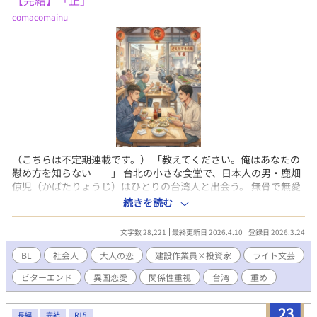
【完結】「正」
リメイク版というか、設定も登場人物も全然別物なんですけど、
comacomainu
ニュアンス的には似たような話です。
（こちらは不定期連載です。） 「教えてください。俺はあなたの
慰め方を知らない——」 台北の小さな食堂で、日本人の男・鹿畑
倞児（かばたりょうじ）はひとりの台湾人と出会う。 無骨で無愛
想、それでいてさりげなく手を差し伸べてくる男——黄志偉（ホ
続きを読む
ァン・ジーウェイ）。 言葉も文化も違うはずなのに、朝の食堂や
夜市で顔を合わせ、食事をともにするうちに、ふたりの距離は静
文字数 28,221
最終更新日 2026.4.10
登録日 2026.3.24
かに縮まっていく。 だが鹿畑は、拭いきれない喪失を抱えてい
た。 過去に、触れられないまま失った誰かの記憶。 黄はその代わ
BL
社会人
大人の恋
建設作業員×投資家
ライト文芸
りにはならない。 それでも、なぜか惹かれてしまう。 踏み込めば
ビターエンド
異国恋愛
関係性重視
台湾
重め
壊れてしまいそうな距離と、名前をつけてしまうには曖昧過ぎる
関係。 それでも人は、もう一度誰かに手を伸ばしてしまう。 台北
の街に滲む、静かな余熱のような物語。
23
長編
完結
R15