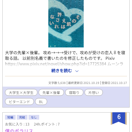
大学の先輩×後輩。 攻め→→→受けで、攻めが受けの恋人♀を寝
取る話。 以前別名義で書いたのを修正したものです。 Pixiv
https://www.pixiv.net/novel/show.php?id=17725384 ムーンラ
イトノベルズ https://novel18.syosetu.com/n2071ir/ fujossy
続きを読む
https://fujossy.jp/books/30107 ハーメルン
https://syosetu.org/novel/406360/
文字数 5,638
最終更新日 2021.10.19
登録日 2021.10.17
大学生×大学生
先輩×後輩
寝取り
片想い
ビターエンド
BL
6
短編
完結
なし
お気に入り : 13
24h.ポイント : 7
僕のポラリス