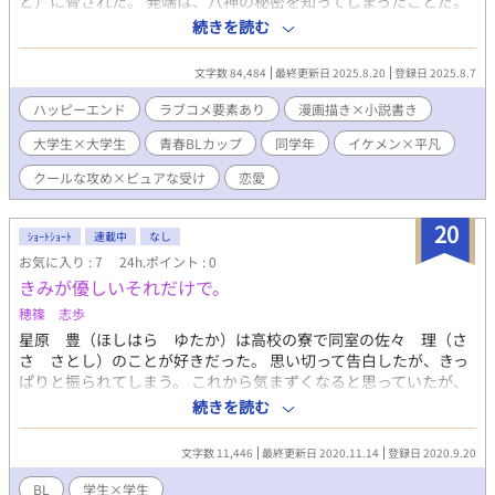
と）に脅された。 発端は、八神の秘密を知ってしまったことだ。
イケメンの彼は、実はBL漫画を描く人だった。誰にも言わないと
続きを読む
言ったのだけれど、八神は信じてくれず、スマホを人質に取られ
てしまう。10日で書いてこなければ、スマホを川に沈めると言わ
文字数 84,484
最終更新日 2025.8.20
登録日 2025.8.7
れ、僕は条件を飲んで生まれて初めてBL小説を書いた。でも、よ
うやく書いた3万字の小説は却下され、何度も書き直す羽目になり
ハッピーエンド
ラブコメ要素あり
漫画描き×小説書き
──。 ◇ネットで人気の漫画描き八神海斗(18)×サークルでひっ
大学生×大学生
青春BLカップ​
同学年
イケメン×平凡
そり小説を書く阿久津晴(18)。 ◇創作を通して変わっていく大学
生ふたりの青春ラブストーリーです。 ◇「第1回青春×BL小説カ
クールな攻め×ピュアな受け
恋愛
ップ」参加作品です。 お気に入り登録、❤、エールなどありがと
うございます！ 少しでもお楽しみいただけていると嬉しいです。
20
ｼｮｰﾄｼｮｰﾄ
連載中
なし
お気に入り : 7
24h.ポイント : 0
きみが優しいそれだけで。
穂篠 志歩
星原 豊（ほしはら ゆたか）は高校の寮で同室の佐々 理（さ
さ さとし）のことが好きだった。 思い切って告白したが、きっ
ぱりと振られてしまう。 これから気まずくなると思っていたが、
佐々は「友人としてのお前は失いたくない」とこれまで通りの付
続きを読む
き合いをしたいと言った。 友人としての一線を越えないまま親し
くすることに葛藤していた星原は、同じように同性に対する恋心
文字数 11,446
最終更新日 2020.11.14
登録日 2020.9.20
に悩む同学年の女子、時谷とよく慰め合っていた。 その場を偶然
見かけた佐々は、自分の中にある感情に戸惑う。 友達以上恋人未
BL
学生×学生