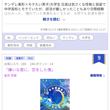
ヤンデレ美形×モテたい男子/大学生 日高は気さくな性格と容姿で
中学高校とモテていたが、部活が厳しかったこともあり交際経験
はなかった。 憧れていた青春をおくるため、大学でも友達を増や
していく。 中学高校のようにモテるキャンパスライフを期待して
続きを読む
いたが、同学年に日高よりも目立つ男子がいた。 いつも一人でい
る男子、広尾は、モデルかと思うほど整った顔立ちで注目を浴び
文字数 30,375
最終更新日 2023.1.15
登録日 2022.12.27
る。 自分よりもモテる悔しさから、軽い気持ちで広尾を口説いて
みることにした日高。 あしらわれるだけだろうと思っていたが、
BL
ハッピーエンド
切ない
ヤンデレ
大学生
広尾は日高に独占欲のようなものを向けはじめ──。
美形攻め
完結
執着攻め
9
短編
連載中
R18
お気に入り : 280
24h.ポイント : 14
「嫌いな君に、恋をした僕」
星井 悠里
書籍情報