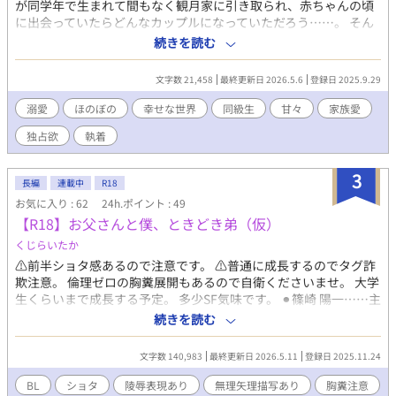
が同学年で生まれて間もなく観月家に引き取られ、赤ちゃんの頃
に出会っていたらどんなカップルになっていただろう……。 そん
な妄想が溢れて書いてしまいました。 一話だけのお遊びのはずで
続きを読む
したが、ベビちゃんたちが可愛くてついお話が増えてしまい、こ
れからも増えそうな気がするので独立させてみました。 これで生
文字数 21,458
最終更新日 2026.5.6
登録日 2025.9.29
まれたてじゃなく幼稚園や小学生時代の二人の様子も書けるか
な〜なんて目論んでいます。 本編シリーズがR18のため、こちら
溺愛
ほのぼの
幸せな世界
同級生
甘々
家族愛
も念の為つけています。 こちらにR18のお話を投稿するのは成長
独占欲
執着
してからになりますのでしばらくはありません。 本編をご存知の
方に向けての完全お遊びですので、本編を未読の方はぜひ本編も
合わせてご覧いただければ嬉しいです。
3
長編
連載中
R18
お気に入り : 62
24h.ポイント : 49
【R18】お父さんと僕、ときどき弟（仮）
くじらいたか
⚠︎前半ショタ感あるので注意です。 ⚠︎普通に成長するのでタグ詐
欺注意。 倫理ゼロの胸糞展開もあるので自衛くださいませ。 大学
生くらいまで成長する予定。 多少SF気味です。 ⚫︎篠崎 陽一……主
人公・ちょろい ⚫︎篠崎 惺……歳の離れた弟・無口 ⚫︎篠崎 航……継
続きを読む
父・会計士/経営者 ⚫︎篠崎 ◇◇………母（？）・看護師 ⚪︎時岡 遥
架……？？？ ⚪︎時岡 ◇◇……時岡家の養子/同学年 ⚪︎花井
文字数 140,983
最終更新日 2026.5.11
登録日 2025.11.24
暉……？？？ – – – – – – – – – – – – – – – – – – – – – – – – ◼︎宮下
◇◇……教師・婚約者がいるセフレ ◼︎千馬 未弥……母の恋人 ◼︎日
BL
ショタ
陵辱表現あり
無理矢理描写あり
胸糞注意