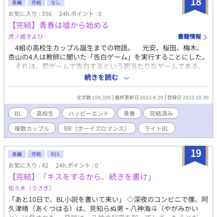
18
長編
完結
なし
お気に入り : 356
24h.ポイント : 0
【完結】青春は嘘から始める
虎ノ威きよひ
書籍情報
4組の高校生カップル誕生までの物語。 光安、桜田、梅木、
杏山の4人は教師に聞いた「告白ゲーム」を実行することにした。
それは、罰ゲームで告白するという罰当たりなゲームである。
「冗談でした」で済ませられるよう女子にモテモテの同学年の
続きを読む
イケメンたちにそれぞれ告白する。 しかし、なんと全員OKを貰
ってしまった！ ※1組ずつ嘘の告白からその後の展開を描いて
文字数 104,326
最終更新日 2023.4.29
登録日 2022.10.30
いきます。 ※3組完結、4組目公開中。 ※1組2万字程度の予定。
※本当に一言二言ですが、どんなキャラクター同士が組み合わさ
BL
高校生
ハッピーエンド
青春
完結済み
るのかを知りたい方は「登場人物」を確認してください。
複数カップル
BR（ボーイズロマンス）
ライトBL
19
長編
完結
R15
お気に入り : 42
24h.ポイント : 0
【完結】「キスをするから、続きを書け」
佑々木（うさぎ）
「あと10日で、BL小説を書いて来い」 ◇深夜のコンビニで僕、阿
久津晴（あくつはる）は、見知らぬ男・八神海斗（やがみかい