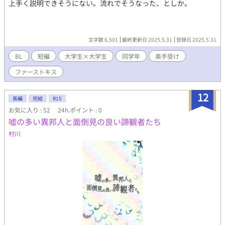
上手く説明できそうにない。流れでそうなった、としか。
文字数 6,501
最終更新日 2025.5.31
登録日 2025.5.31
BL
短編
大学生×大学生
同学年
奥手受け
ファーストキス
12
長編
完結
R15
お気に入り : 52
24h.ポイント : 0
嘘の多い異邦人と面倒見の良い諦観者たち
村川