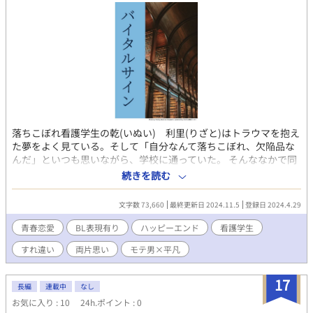
落ちこぼれ看護学生の乾(いぬい) 利里(りざと)はトラウマを抱え
た夢をよく見ている。そして「自分なんて落ちこぼれ、欠陥品な
んだ」といつも思いながら、学校に通っていた。 そんななかで同
学年になった美男子看護学生、蒼柳(あおやなぎ) 真緒(まお)とい
続きを読む
う人物とふとした形で触れ合い、初めは薄っぺらな友人関係を築
こうとしていたものの、ある事件によって蒼柳は利里のことを気
文字数 73,660
最終更新日 2024.11.5
登録日 2024.4.29
にかかるようになった。 しかし、利里には同性の片想い相手がお
り、蒼柳も彼女がいるという関係にある。自信はないが、過去の
青春恋愛
BL表現有り
ハッピーエンド
看護学生
自分と決別する為に、利里は必死に努力をしてもがいている姿
すれ違い
両片思い
モテ男×平凡
に、蒼柳は利里を利用しようとしても笑ってくれた彼を気にかか
り、努力し健気な態度で接する彼に次第に惹かれていく。 トラウ
マの正体である“バイタルサイン”は、利里と蒼柳にとってどんな
17
長編
連載中
なし
意味を表すのか。落ちこぼれ看護学生のリアルを描いた看護学生
お気に入り : 10
24h.ポイント : 0
のじれったい恋愛が始まる。 ＊最初、主人公の心理描写を暗めに