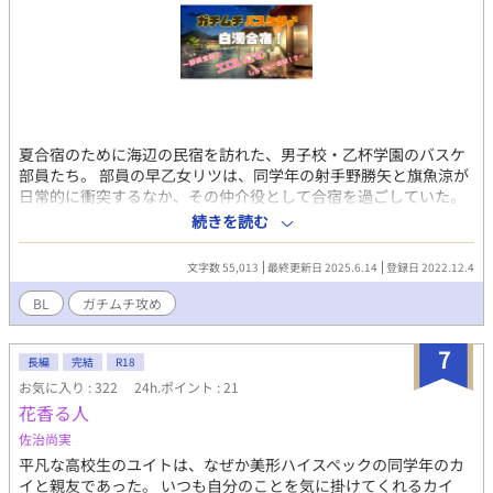
夏合宿のために海辺の民宿を訪れた、男子校・乙杯学園のバスケ
部員たち。 部員の早乙女リツは、同学年の射手野勝矢と旗魚涼が
日常的に衝突するなか、その仲介役として合宿を過ごしていた。
一日目の夕食後、露天風呂の脱衣場でまたも衝突する勝矢と涼か
続きを読む
ら「あそこのデカさ勝負」のジャッジを頼まれたリツは、果たし
てどちらを勝たせるのか…！？ 性春まっさかりバスケ部員たち
文字数 55,013
最終更新日 2025.6.14
登録日 2022.12.4
の、Hな合宿が始まるっ！
BL
ガチムチ攻め
7
長編
完結
R18
お気に入り : 322
24h.ポイント : 21
花香る人
佐治尚実
平凡な高校生のユイトは、なぜか美形ハイスペックの同学年のカ
イと親友であった。 いつも自分のことを気に掛けてくれるカイ