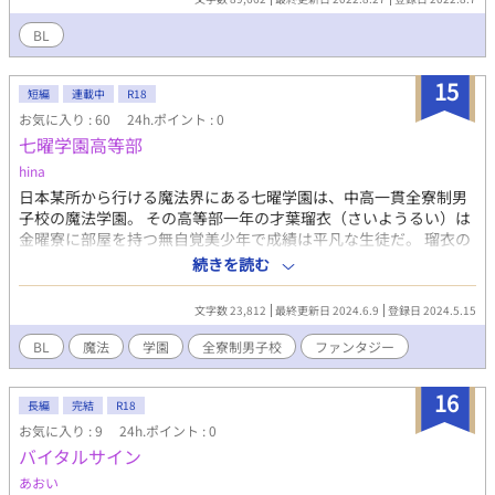
答えをもらえずにいた。実は健司、生粋のBLである。エッチなコ
メディです。
BL
15
短編
連載中
R18
お気に入り : 60
24h.ポイント : 0
七曜学園高等部
hina
日本某所から行ける魔法界にある七曜学園は、中高一貫全寮制男
子校の魔法学園。 その高等部一年の才葉瑠衣（さいようるい）は
金曜寮に部屋を持つ無自覚美少年で成績は平凡な生徒だ。 瑠衣の
幼馴染で同学年の雨野泰雅（あまのたいが）は中等部で生徒会長
続きを読む
を務めたこともある月曜寮に住まう美丈夫でとても優秀な生徒で
瑠衣のことが好き。 なにかと絡んでくる泰雅と、泰雅への劣等感
文字数 23,812
最終更新日 2024.6.9
登録日 2024.5.15
になやむ瑠衣の攻防戦。 男性妊娠の表現があります。
BL
魔法
学園
全寮制男子校
ファンタジー
16
長編
完結
R18
お気に入り : 9
24h.ポイント : 0
バイタルサイン
あおい