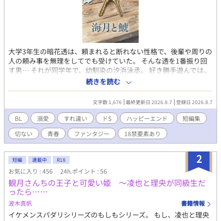
大学3年生の暗花透は、頼まれると断れない性格で、後輩や周りの
人の頼み事を無理をしてでも受けていた。 そんな透を1番振り回
す男… それが同学年で、幼馴染の汐浜泳丞。 好き勝手遊んでは、
いつも透に迷惑をかけていた。 女遊びが大好きな泳丞に振り回さ
続きを読む
れる透は、うんざりしながらも、断れず付き合っていた。 なぜな
ら、透は昔から泳丞に思いを寄せていてー… 色んなシリーズをま
文字数 1,676
最終更新日 2026.8.7
登録日 2026.8.7
とめた BL短編集。
BL
溺愛
すれ違い
ドS
ハッピーエンド
短編集
切ない
青春
ファンタジー
18禁要素あり
2
短編
連載中
R18
お気に入り : 456
24h.ポイント : 56
観月さんちの王子と可愛い姫 〜凌也と理央が同級生だ
ったら……
波木真帆
書籍情報
イケメンスパダリシリーズのもしもシリーズ。 もし、凌也と理央