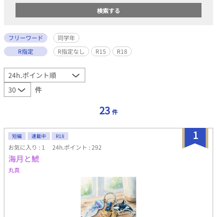
フリーワード
同学年
R指定
R指定なし
R15
R18
件
23
件
1
短編
連載中
R18
お気に入り : 1
24h.ポイント : 292
海月と鯱
丸真