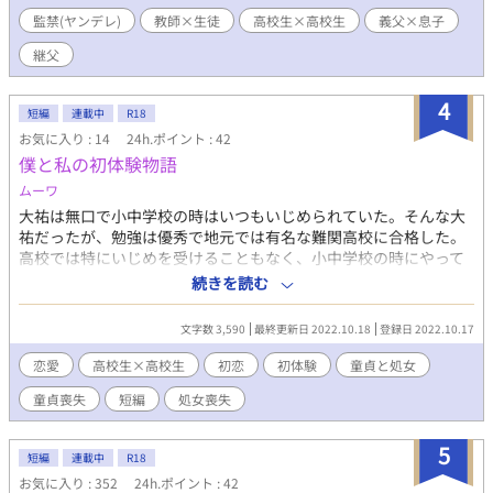
野 聖司……高校のクラスメート
監禁(ヤンデレ)
教師×生徒
高校生×高校生
義父×息子
継父
4
短編
連載中
R18
お気に入り : 14
24h.ポイント : 42
僕と私の初体験物語
ムーワ
大祐は無口で小中学校の時はいつもいじめられていた。そんな大
祐だったが、勉強は優秀で地元では有名な難関高校に合格した。
高校では特にいじめを受けることもなく、小中学校の時にやって
いた将棋部に入った。将棋部には3人の女性がいて、その中でも同
続きを読む
学年の緑と運命的な出会いを果たすことになる。
文字数 3,590
最終更新日 2022.10.18
登録日 2022.10.17
恋愛
高校生×高校生
初恋
初体験
童貞と処女
童貞喪失
短編
処女喪失
5
短編
連載中
R18
お気に入り : 352
24h.ポイント : 42