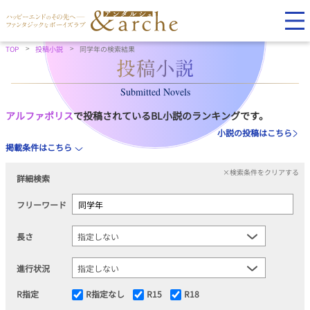
TOP
投稿小説
同学年の検索結果
Submitted Novels
アルファポリス
で投稿されているBL小説のランキングです。
小説の投稿はこちら
掲載条件はこちら
×検索条件をクリアする
詳細検索
フリーワード
長さ
進行状況
R指定
R指定なし
R15
R18