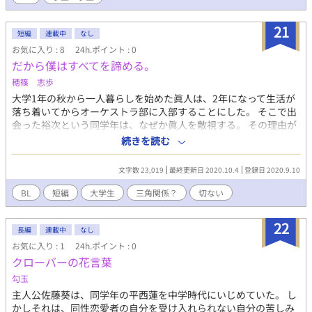
満の話。 ※ボリューム少なめで、書きたいシーンだけ書いていま
す。 ※続きを思いつけば更新します。
21
短編
連載中
なし
お気に入り : 8
24h.ポイント : 0
だから僕はすべてを諦める。
穂篠 志歩
大学1年の秋から一人暮らしを始めた眞人は、2年になって生活が
落ち着いてからオーケストラ部に入部することにした。 そこで出
会った裕次という同学年は、なぜか眞人を敵視する。 その理由が
知りたくてしつこく絡んでいたら、とある秘密を共有することに
続きを読む
なりそれを機に距離が縮まっていく。 その秘密は、お互いに同性
が恋愛対象なこと。 裕次に想い人がいることを相談され応援する
文字数 23,019
最終更新日 2020.10.4
登録日 2020.9.10
眞人だが、次第に裕次に惹かれていく。 大学の部活の中での、狭
い世界での三角関係の話。 ※書きたいシーンを書いているので、
BL
短編
大学生
三角関係？
切ない
妄想補完が必要かもしれません。。
22
長編
連載中
なし
お気に入り : 1
24h.ポイント : 0
クローバーの花言葉
勾玉
主人公佐藤葵は、同学年の平西蓮を中学時代にいじめていた。 し
かしそれは、同性恋愛者の自分を受け入れられない自分の苦しみ