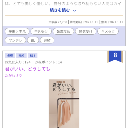
は、とても美しく優しい。 自分のような取り柄もない人間はカイ
に不釣り合いだ、とユイトは内心悩んでいた。 ある高校二年の
続きを読む
冬、二人は図書館で過ごしていた。毎日カイが聞いてくる問い
に、ユイトはその日初めて嘘を吐いた。 もしも親友が主人公に思
文字数 27,260
最終更新日 2021.1.11
登録日 2021.1.11
いを寄せてたら ユイト 平凡、大人しい カイ 美形、変態、裏表
激しい 今作は個人サイト、各投稿サイトにて掲載しています。
美形×平凡
平凡受け
執着攻め
健気受け
キメセク
ヤンデレ
BL
完結
8
長編
完結
R18
お気に入り : 124
24h.ポイント : 14
君がいい、どうしても
たがわリウ