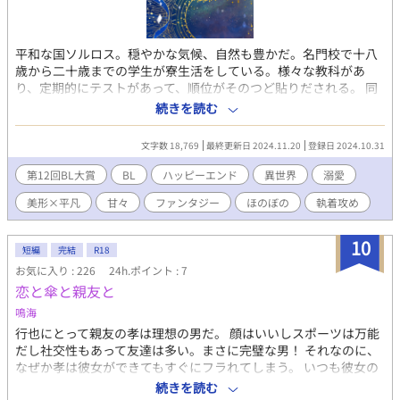
平和な国ソルロス。穏やかな気候、自然も豊かだ。名門校で十八
歳から二十歳までの学生が寮生活をしている。様々な教科があ
り、定期的にテストがあって、順位がそのつど貼りだされる。 同
学年のカインは、家も容姿もよくて運動も剣術も魔法もなんでも
続きを読む
できて人望もある。僕が勝てる可能性があるとしたら、勉強くら
い。しかも僕は父から、一位を取れとしつこく言われている。寝
文字数 18,769
最終更新日 2024.11.20
登録日 2024.10.31
る間も惜しんで勉強していたのに、また負けた。貼り紙の前でカ
インを睨みつけて部屋にこもって落ち込んでいたら、ふっと変な
第12回BL大賞
BL
ハッピーエンド
異世界
溺愛
気持ちになって、自分に触ってみる。あんまりやらないからうま
美形×平凡
甘々
ファンタジー
ほのぼの
執着攻め
くできない。もう諦めようとしていた時、カインが部屋を訪ねて
きて、シてたことがバレてしまう。そのまま、なぜか、僕は大嫌
いなカインの手に触れられて――。 それ以来、意味不明な関係が
10
短編
完結
R18
続いている。行為の間は意地悪なカインは、なぜか、それ以外の
お気に入り : 226
24h.ポイント : 7
時は僕にすごく親切にする。……何を企んでいるんだろう。だま
恋と傘と親友と
されないからな、僕は絶対、一位になるんだからな！ じゃない
と学校、やめさせられるし、そしたらカインに会えなく――……
鳴海
今のは無しだ。 またテストがある。そのテストで一位を取らなか
行也にとって親友の孝は理想の男だ。 顔はいいしスポーツは万能
ったら、無駄だから仕事を早く覚えろと、父からの最後通告。ど
だし社交性もあって友達は多い。まさに完璧な男！ それなのに、
うしよう、絶対父は本気だ。学校は、義務ではないから、やめさ
なぜか孝は彼女ができてもすぐにフラれてしまう。 いつも彼女の
せられるのは間違いない。カインに、お願いして、今回だけ――
方から告白して付き合い始めるのに、最終的にはいつも孝がフラ
続きを読む
いやいや、何考えるんだ、絶対そんな恥知らずなことダメだ