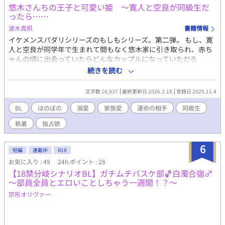
悠木さんちの王子と可愛い姫 〜寛人と空良が同級生だ
ったら……
波木真帆
書籍情報
イケメンスパダリシリーズのもしもシリーズ。第二弾。 もし、寛
人と空良が同学年で生まれて間もなく悠木家に引き取られ、赤ち
ゃんの頃に出会っていたらどんなカップルになっていただろ
う……。 凌也と理央に続けてこちらも独立してみました。 本編で
続きを読む
はかなり執着がすごかった寛人ですが、生まれたての空良に出会
い、さらに執着に拍車がかかっています。 本編シリーズがR18の
文字数 16,937
最終更新日 2026.3.18
登録日 2025.11.4
ため、こちらも念の為つけています。 こちらにR18のお話を投稿
するのは成長してからになりますのでしばらくはありません。 本
BL
ほのぼの
溺愛
家族愛
運命の相手
同級生
編をご存知の方に向けての完全お遊びですので、本編を未読の方
執着
独占欲
はぜひ本編も合わせてご覧いただければ嬉しいです。
6
短編
連載中
R18
お気に入り : 49
24h.ポイント : 28
【18禁分岐シナリオBL】ガチムチバスケ部🏀白濁合宿♂
～部員全員とエロいことしちゃう一週間！？～
宗形オリヴァー