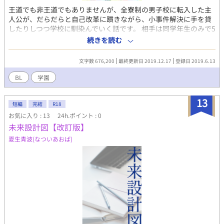
王道でも非王道でもありませんが、全寮制の男子校に転入した主
人公が、だらだらと自己改革に躓きながら、小事件解決に手を貸
したりしつつ学校に馴染んでいく話です。 相手は同学年生のみで5
択で分岐制、受け攻めは完全未定です。 最後に枝分かれする都合
続きを読む
上、前半の共通部分は恋愛要素が乏しい仕様になっています。 舞
台設定は2014年頃の日本の都下です。 ※犯罪、いじめ、精神的虐
文字数 676,200
最終更新日 2019.12.17
登録日 2019.6.13
待等の描写または言及がありますが、作品の表現上のものであ
り、それらを肯定するものではありません。
BL
学園
13
短編
完結
R18
お気に入り : 13
24h.ポイント : 0
未来設計図【改訂版】
夏生青波(なついあおば)