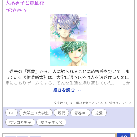
犬系男子と鳳仙花
書いています。また性描写がもしもあるとしたら＊を題名に付け
させていただくのでご安心ください。 ストーリ重視を目的として
四乃森ゆいな
書いています。ですがシンデレラストーリーとして書いてもいま
す。ハッピーエンド予定です。 （この作品はあるBL小説の公募に
向けて執筆をしています。気になる点がございましたら、ご教授
していただけると幸いです）
過去の『悪夢』から、人に触られることに恐怖感を抱いてしま
っている《伊澄新太》は、大学に通う以外は人を遠ざけるために
家にこもりゲームをする、そんな生活を繰り返していた。 しか
しある日、生徒手帳を落としてしまったことをきっかけに、同学
続きを読む
年の《瀬川雄馬》に好かれることとなってしまい……。 講義中
から放課後に至るまで、あらゆる場所で雄馬は新太に迫ろうとす
文字数 34,739
最終更新日 2022.3.18
登録日 2022.1.9
るものの、全て躱されてしまう。そんな中、電車内で痴漢に遭っ
てしまう。何とか雄馬に助けてもらったが、そのとき何故か拒絶
BL
大学生×大学生
現代
青春BL
恋愛
反応が出ないことに気づく。 新太の事情を知った雄馬は「僕で
ワンコ系男子
陰キャ主人公
レッスンしてみない？」と提案してきて……？ お触りしたい系
ワンコと、触るな・ダメ・絶対系男子による、青春BLここに開
幕！ ※BL初心者ですので、そこはご了承下さい