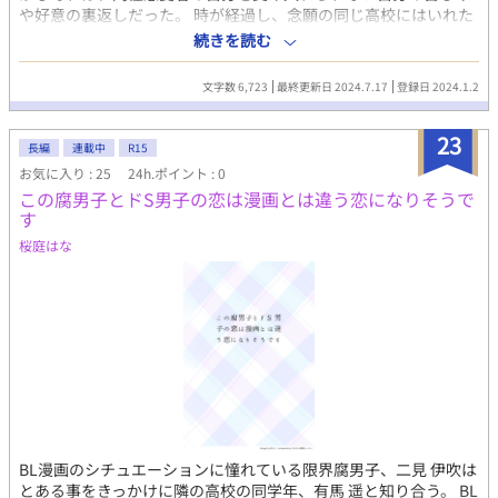
や好意の裏返しだった。 時が経過し、念願の同じ高校にはいれた
自分を受け入れ、過去を反省し蓮に告白を決意する。 が、拒絶を
続きを読む
されー 二人の男子高校生の想いが絡まるストーリです。 是非ご閲
覧ください。
文字数 6,723
最終更新日 2024.7.17
登録日 2024.1.2
23
長編
連載中
R15
お気に入り : 25
24h.ポイント : 0
この腐男子とドS男子の恋は漫画とは違う恋になりそうで
す
桜庭はな
BL漫画のシチュエーションに憧れている限界腐男子、二見 伊吹は
とある事をきっかけに隣の高校の同学年、有馬 遥と知り合う。 BL