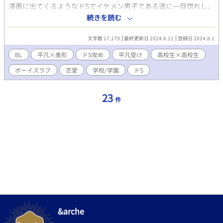
漫画に出てくるようなドSでイケメン男子である遥に一目惚れし、
遥とよく読むBL漫画のようなキュンキュンした甘い恋愛をする事
続きを読む
を夢見て、恋愛を頑張る伊吹…！ 平凡男子×ドS俺様系男子のボ
ーイズラブストーリー！！ Hなシーンを含む場面があります。 表
文字数 17,179
最終更新日 2024.8.11
登録日 2024.8.1
紙は仮です！
BL
平凡×美形
ドS攻め
平凡受け
高校生×高校生
ボーイズラブ
恋愛
学校/学園
ドS
23
件
&arche