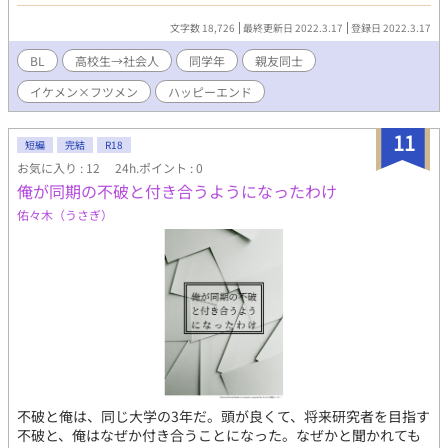
れてしまう。 一体なぜ、どうして？！ おかしい、納得できない、
―！ 頑張らなきゃ、と頑張りすぎていたら、倒れてしまう。
どうして孝がフラれなゃならないんだ！！！！！ そんなこんな
と、僕、シュリが、大嫌いなカインに翻弄される可哀想なお話で
文字数 18,726
最終更新日 2022.3.17
登録日 2022.3.17
で、どうしてが彼女にフラれ続けるのかの理由を、孝と行也が探
す。カインを抜いて、一位になれるように頑張ります！ ぜひ読
って解決しようと奮闘(その方法がなぜかセックス)するお話です。
BL
高校生→社会人
同学年
親友同士
んでくれると嬉しいです♡ ◇ ◇ ◇ ◇ 第12回BL大賞にエン
トリーしています。 楽しんで頂けて、応援頂けたら嬉しいです…
イケメン×フツメン
ハッピーエンド
✨ (タイトルまだ考え中です。変わるかもです💦)
11
短編
完結
R18
お気に入り : 12
24h.ポイント : 0
俺が同期の不破と付き合うようになったわけ
佑々木（うさぎ）
不破と俺は、同じ大学の3年だ。頭が良くて、将来研究者を目指す
不破と、俺はなぜか付き合うことになった。なぜかと聞かれても