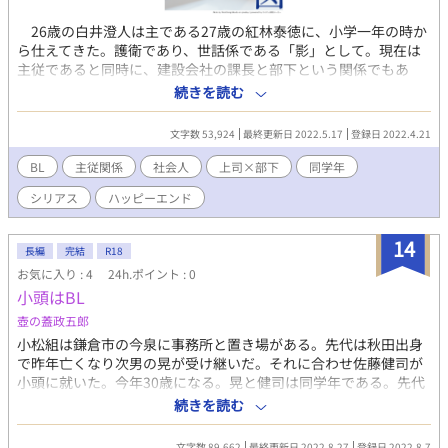
26歳の白井澄人は主である27歳の紅林泰徳に、小学一年の時か
ら仕えてきた。護衛であり、世話係である「影」として。現在は
主従であると同時に、建設会社の課長と部下という関係でもあ
る。 仕事で行きづまった澄人に、泰徳は課題を出す。「好きな
続きを読む
もので寝室の壁側を満たせ」 澄人の好きなものとは？ いった
い何を課題の答えとするのか？ 以前公開していた「未来設計
文字数 53,924
最終更新日 2022.5.17
登録日 2022.4.21
図」の改訂版です。エピソードの追加、シーンの入れ替えなどを
行っていますので、旧作をお読みの方でも楽しんでいただけるか
BL
主従関係
社会人
上司×部下
同学年
と思います。 ※マークのページには性的なシーンが含まれま
シリアス
ハッピーエンド
す。 ◆マークのページには暴力シーンが含まれます。 この作
品はムーンライトノベルズ、エブリスタ、fujossyでも公開してい
ます。
14
長編
完結
R18
お気に入り : 4
24h.ポイント : 0
小頭はBL
壺の蓋政五郎
小松組は鎌倉市の今泉に事務所と置き場がある。先代は秋田出身
で昨年亡くなり次男の晃が受け継いだ。それに合わせ佐藤健司が
小頭に就いた。今年30歳になる。晃と健司は同学年である。先代
の遺言でもあり晃が継ぐときには健司に支えるように酒の席では
続きを読む
必ず繰り返していた。また晃の姉で長女の尚子と健司が所帯を持
つことを先代は願っていた。尚子も健司を好いていたがなかなか
文字数 89,662
最終更新日 2022.8.27
登録日 2022.8.7