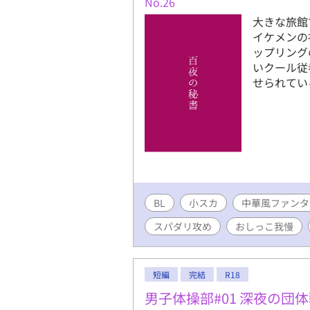
No.26
大きな旅館
イケメンの
ップリング
いクール従
せられてい
BL
小スカ
中華風ファンタ
スパダリ攻め
おしっこ我慢
短編
完結
R18
男子体操部#01 深夜の団