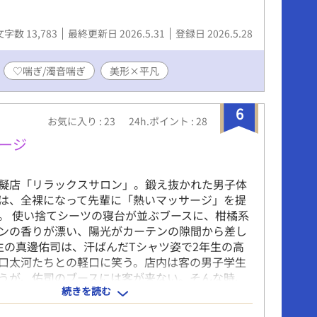
文字数 13,783
最終更新日 2026.5.31
登録日 2026.5.28
♡喘ぎ/濁音喘ぎ
美形×平凡
6
お気に入り : 23
24h.ポイント : 28
サージ
擬店「リラックスサロン」。鍛え抜かれた男子体
は、全裸になって先輩に「熱いマッサージ」を提
。 使い捨てシーツの寝台が並ぶブースに、柑橘系
ンの香りが漂い、陽光がカーテンの隙間から差し
生の真邊佑司は、汗ばんだTシャツ姿で2年生の高
口太河たちとの軽口に笑う。店内は客の男子学生
うが、佑司のブースには客が来ない。そんな時、
続きを読む
終えて引退した4年生、韮川悠人と松谷貴晃が入
い空気に部員たちの目が輝く。韮川は佑司のブー