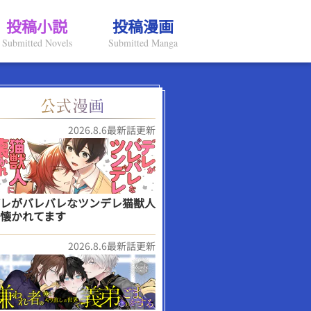
投稿小説
投稿漫画
Submitted Novels
Submitted Manga
2026.8.6最新話更新
レがバレバレなツンデレ猫獣人
懐かれてます
2026.8.6最新話更新