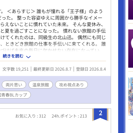
す。 ＜あらすじ＞ 誰もが憧れる「王子様」のよう
だった。 整った容姿ゆえに周囲から勝手なイメー
らえないことに慣れていた未來。 そんな夏休み、
と夏を過ごすことになった。 慣れない旅館の手伝
けてくれたのは、同級生の北山迅。 偶然にも同じ
、ときどき旅館の仕事を手伝いに来てくれる。 誰
気づけば未來の毎日に欠かせない存在になってい
続きを読む
に触れるたび、止まっていた未來の心は少しずつ変
ら始まる、不器用な二人の青春と初恋の物語。 高
文字数 19,251
最終更新日 2026.8.7
登録日 2026.8.4
感を楽しんでいただけたらと思っています。
両片思い
温泉旅館
攻め視点あり
回青春BLカップ
2
お気に入り : 312
24h.ポイント : 213