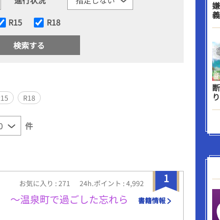
嫌
義
R15
R18
断
り
R15
R18
件
1
お気に入り : 271
24h.ポイント : 4,992
た 〜温泉町で過ごした忘れら
書籍情報