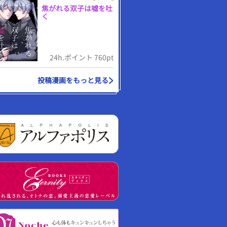
焦がれる双子は嘘を吐
く
24h.ポイント 760pt
投稿漫画をもっと見る