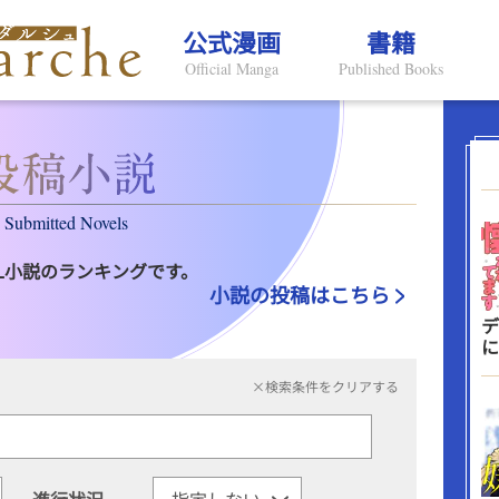
公式漫画
書籍
Official Manga
Published Books
Submitted Novels
L小説のランキングです。
小説の投稿はこちら
デ
に
×検索条件をクリアする
進行状況