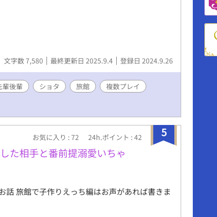
きあげる。この狂気の一夜に、どこまで浸れる
激な描写を含むため、18歳以上の読者に限定）
文字数 7,580
最終更新日 2025.9.4
登録日 2024.9.26
先輩後輩
ショタ
旅館
複数プレイ
5
お気に入り : 72
24h.ポイント : 42
願した相手と番前提溺愛いちゃ
のお話 旅館で子作りえっち編はお声があれば書きま