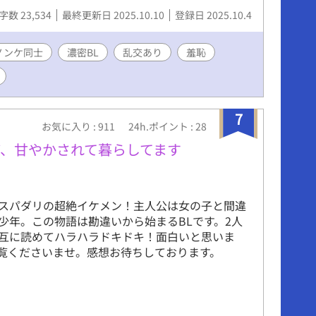
は高瀬のブースへ。カーテンを閉め、BGMのピア
字数 23,534
最終更新日 2025.10.10
登録日 2025.10.4
中、リラクゼーションが始まる。佑司の指が韮川
と、硬い筋肉の溝から汗の塩辛い匂いが立ち上
レの夜――旅館での罰ゲームがエスカレートした
ノンケ同士
濃密BL
乱交あり
羞恥
フラッシュバックする。韮川の息が乱れ、「もっ
よ」と囁く。隣のブースから松谷の「んっ、そこ
いう声が漏れ、坂口のサポートが入る中、空気が
。ローションのぬるぬるとした感触が肌を滑り、
7
お気に入り : 911
24h.ポイント : 28
、腰へ。短パンの裾を掠め、内ももの膨らみに触
川の体がビクッと反応。坂口の提案で「スペシャ
、甘やかされて暮らしてます
ア」が始まり、全裸の韮川の太い陰茎が露わにな
指がアナルに沈み、前立腺を押す感触に、韮川の
陰茎が脈打つ。「佑司、そこだ……ヤバいぞ」と喘
スパダリの超絶イケメン！主人公は女の子と間違
唇がそれを包む。隣のブースでも部内一の巨根の
少年。この物語は勘違いから始まるBLです。2人
瀬の手技が松谷を刺激し、喘ぎが重なる。順番待
互に読めてハラハラドキドキ！面白いと思いま
が廊下から聞こえる中、グチュグチュの水音がス
覧くださいませ。感想お待ちしております。
。エスカレートは止まらず、全員が全裸に。佑司
が陽光に晒され、12cmの陰茎が硬くなる中、韮
司の乳首を這い、熱いキスが交わされる。15cm
茎の持ち主・坂口は、韮川の太マラを扱き、佑司