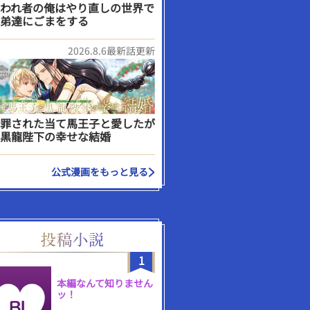
われ者の俺はやり直しの世界で
弟達にごまをする
2026.8.6最新話更新
罪された当て馬王子と愛したが
黒龍陛下の幸せな結婚
公式漫画をもっと見る
1
本編なんて知りません
ッ！