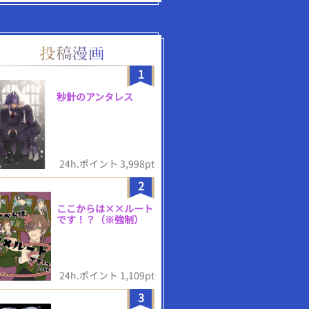
1
秒針のアンタレス
24h.ポイント 3,998pt
2
ここからは××ルート
です！？（※強制）
24h.ポイント 1,109pt
3