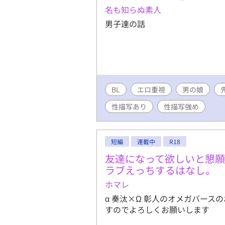
とともに描
名も知らぬ素人
か？ （過
男子達の話
BL
エロ重視
男の娘
性描写あり
性描写強め
短編
連載中
R18
友達になって欲しいと懇
ラブえっちするはなし。
ホマレ
α 奏汰×Ω 彰人のオメガバース
すのでよろしくお願いします