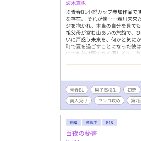
波木真帆
※青春BL小説カップ参加作品で
な存在。 それが僕……親川未來
ジを抱かれ、本当の自分を見ても
祖父母が営む山あいの旅館で、ひ
いに戸惑う未來を、何かと気にか
町で夏を過ごすことになった彼は
にでも分け隔てなく優しくて、
く。 迅の何気ない一言や優しさ
わっていく。 ひと夏の出会いか
校生な二人の甘酸っぱいドキドキ
青春BL
男子高校生
初恋
美人受け
ワンコ攻め
第2
長編
連載中
R18
百夜の秘書