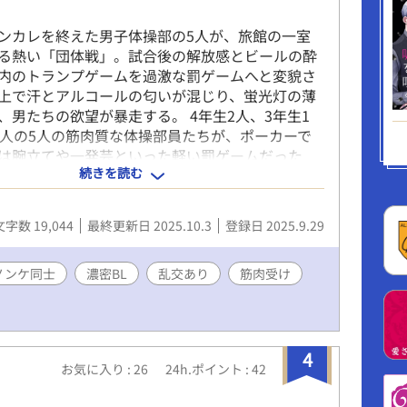
ンカレを終えた男子体操部の5人が、旅館の一室
る熱い「団体戦」。試合後の解放感とビールの酔
内のトランプゲームを過激な罰ゲームへと変貌さ
上で汗とアルコールの匂いが混じり、蛍光灯の薄
、男たちの欲望が暴走する。 4年生2人、3年生1
2人の5人の筋肉質な体操部員たちが、ポーカーで
は腕立てや一発芸といった軽い罰ゲームだった
続きを読む
の空き缶が増えるにつれ、賭けは「10秒キス」
」とエスカレート。仲間たちの野次とスマホでの
恥と興奮を煽る。ついには「最下位がトップに犯
文字数 19,044
最終更新日 2025.10.3
登録日 2025.9.29
いう罰ゲームが登場。筋肉質な体が汗で光り、喘
ぶつかる音が部屋を満たす。行為は正常位、バッ
と続き、視線とカメラに晒されながら、ノンケの
ノンケ同士
濃密BL
乱交あり
筋肉受け
に溺れていく。行為の合間に交わされる軽口や、
信頼感が、過激な場面に奇妙な親密さを添える。
、筋肉の収縮、脈打つ陰茎の描写が、読者を物語
に引き込む。男同士の絆と欲望が交錯する中、羞
4
お気に入り : 26
24h.ポイント : 42
らめながらも快感に抗えない5人のオスの姿。青
背徳感が交錯する一夜を、仲間たちの汗と喘ぎ声