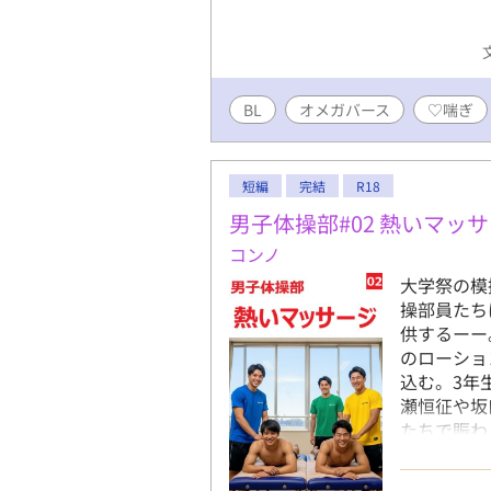
BL
オメガバース
♡喘ぎ
短編
完結
R18
男子体操部#02 熱いマッ
コンノ
大学祭の模
操部員たち
供するーー
のローショ
込む。3年
瀬恒征や坂
たちで賑わ
インカレを
店。懐かし