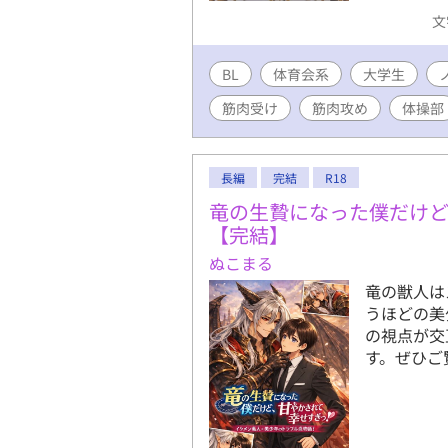
スへ、松谷
文
ノが流れる
の肩に沈む
BL
体育会系
大学生
り、インカ
熱い記憶が
筋肉受け
筋肉攻め
体操部
と深く押せ
いいよ」と
熱を帯びる
長編
完結
R18
肩から背中
れると、韮
竜の生贄になった僕だけど
ル前立腺ケ
【完結】
る。佑司の
ぬこまる
16cmの
竜の獣人は
ぎ、坂口の
うほどの美
持ち主・高
の視点が交
ちの客の声
す。ぜひご
リルを煽る
の色白の体
川の舌が佑
の上反り陰