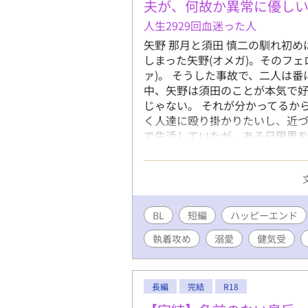
夫が、何故か異常に優し
人生2929回血迷った人
矢野 那月と須田 慎二の馴れ初
しまった矢野(オメガ)。そのフ
ァ)。 そうした事故で、二人は
中、矢野は須田のことが本気で好
じゃない。 それが分かってるか
く人達に殴り掛かりたいし、近づ
で生活していたが、ある日限界を
えてしまった。 帰宅した矢野は
※特殊設定あります ※Twitterやっ
BL
短編
ハッピーエンド
執着攻め
溺愛
健気受
長編
完結
R18