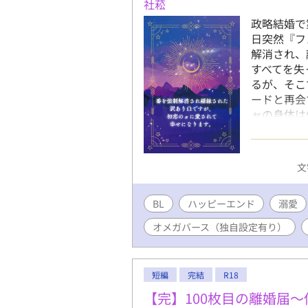
社菘
✧ ✧お気
政略結婚で
日突然『フ
解消され、
すべてを失
るが、そこ
ードと再会
ャの身体は
互いを想い
メガバース
けています
文
ね・感想な
BL
ハッピーエンド
溺愛
オメガバース（独自設定有り）
短編
完結
R18
【完】100枚目の離婚届