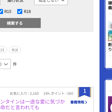
嫌
義
R15
R18
断
り
R15
R18
件
1
お気に入り : 3,160
24h.ポイント : 560
レンタインは一途な愛に気づか
書籍情報
命だと言われても