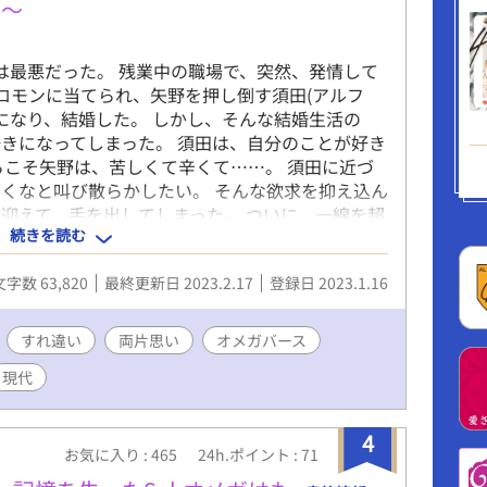
い～
めは最悪だった。 残業中の職場で、突然、発情して
ェロモンに当てられ、矢野を押し倒す須田(アルフ
番になり、結婚した。 しかし、そんな結婚生活の
きになってしまった。 須田は、自分のことが好き
らこそ矢野は、苦しくて辛くて……。 須田に近づ
くなと叫び散らかしたい。 そんな欲求を抑え込ん
迎えて、手を出してしまった。 ついに、一線を超
続きを読む
、震える手で離婚届を記入していた。 ※本編完結
てます☆(@mutsunenovel)
文字数 63,820
最終更新日 2023.2.17
登録日 2023.1.16
すれ違い
両片思い
オメガバース
現代
4
お気に入り : 465
24h.ポイント : 71