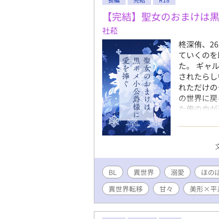
なく、本作
る話数に＊
【完結】聖女のおまけは
予定✧ ✧
社菘
す✧
柊深侑、2
ていくのを
た。 ギャ
されたらし
れただけの
の世界に戻
た俺の血が
田舎に引っ
っていた。
て！」 「
スターにな
ラニアンに
BL
異世界
溺愛
か？」 や
ほの
がつけられ
異世界転移
甘々
美形×平
る生意気な
爵様を甘や
誰だ？ 聖