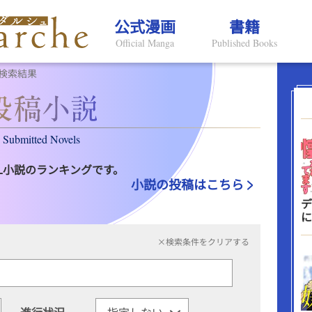
公式漫画
書籍
Official Manga
Published Books
検索結果
Submitted Novels
L小説のランキングです。
小説の投稿はこちら
デ
に
×検索条件をクリアする
進行状況