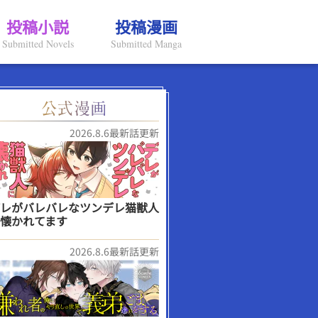
投稿小説
投稿漫画
Submitted Novels
Submitted Manga
2026.8.6最新話更新
レがバレバレなツンデレ猫獣人
懐かれてます
2026.8.6最新話更新