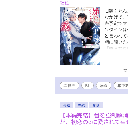
社菘
旧題：死ん
おかげで、
売予定です
ンタインは
と言われて
期に聞いた
「煮るなり
使い』と呼
るオメガの
ブラウン。
文
取り辛い日
れて命を落
異世界
BL
溺愛
時代に戻っ
年下
のに、ノエ
レイシスに
です、ノエ
長編
完結
R18
だって言わ
【本編完結】番を強制解消
の運命の物
が、初恋のαに愛されて幸
めです ✧毎