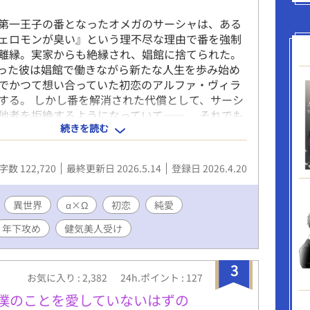
に入り登録・各話♡・エール📣作者大歓喜します✧
第一王子の番となったオメガのサーシャは、ある
ェロモンが臭い』という理不尽な理由で番を強制
離縁。実家からも絶縁され、娼館に捨てられた。
った彼は娼館で働きながら新たな人生を歩み始め
でかつて想い合っていた初恋のアルファ・ヴィラ
する。 しかし番を解消された代償として、サーシ
他者を拒絶するようになっていて――。 それでも
続きを読む
続ける二人は、共に生きる道を探し始める。 ※オ
特殊設定あり ※性描写がある話数には『＊』をつ
 ✧毎日8時＋19時更新予定✧ ✧ブクマ・各話いい
字数 122,720
最終更新日 2026.5.14
登録日 2026.4.20
ど作者大歓喜します✧
異世界
α×Ω
初恋
純愛
年下攻め
健気美人受け
3
お気に入り : 2,382
24h.ポイント : 127
～僕のことを愛していないはずの