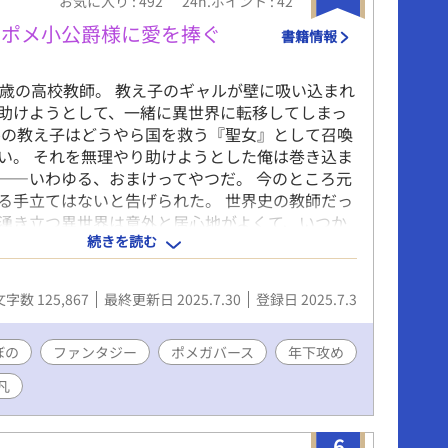
お気に入り : 492
24h.ポイント : 42
では言葉として表記しています ※性的な描写があ
をつけています ✧毎日7時40分＋17時40分に更新
黒ポメ小公爵様に愛を捧ぐ
書籍情報
お気に入り登録・各話♡・エール📣作者大歓喜しま
6歳の高校教師。 教え子のギャルが壁に吸い込まれ
助けようとして、一緒に異世界に転移してしまっ
ルの教え子はどうやら国を救う『聖女』として召喚
い。 それを無理やり助けようとした俺は巻き込ま
――いわゆる、おまけってやつだ。 今のところ元
る手立てはないと告げられた。 世界史の教師だっ
湧き立つ異世界は意外と居心地がよくて、いつか
続きを読む
越してスローライフを楽しむ老後もアリだなと思
 のに！ 「みーたん、絶対離れないって約束し
ミユはいま僕の先生だろ。よそ見するな」 「私のマ
文字数 125,867
最終更新日 2025.7.30
登録日 2025.7.3
ってください、ミユ。ストレスが溜まったらポメ
なるなんて、私がかわいそうだと思いません
ることリスト▼ ①ギャル聖女のメンタルケア ②手
ぼの
ファンタジー
ポメガバース
年下攻め
ない王子様の教育係（しかもなんか時々大人化す
凡
12歳） ③ストレス限界突破したらポメ化する小公
かすマスター業務（手がかかる22歳） ――おい、
女のおまけ様も国の保護対象だから悠々自適に生活
6