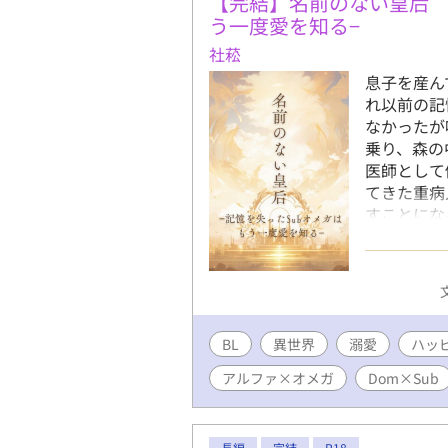
【完結】名前のない皇后 
う一度愛を知る−
社菘
息子を産ん
れ以前の記
なかったが
乗り、森の
医師として
てきた重病
すことにな
アス！」 
「ととさま
竜の皇帝《
ガ》 「俺
は一体、何
BL
異世界
溺愛
バース特殊
ハッ
す） ※本
アルファ×オメガ
Dom×Sub
サブユニバ
しています
ンドになり
長編
完結
R18