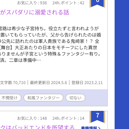
お気に入り : 936
24h.ポイント : 42
って言った奴。 俺のスローライフ計画どこいっ
 「可愛い可愛いと言って抱いていた私に抱かれ
けがスパダリに溺愛される話
んな気分ですか、センセイ？」 聖女のおまけなの
する小公爵様に溺愛されるとは聞いてない！ ※ポ
 雪路は希少な子宮持ち。役立たずと言われようが
特殊設定あり（かなり好き勝手に詳細設定をして
に置いてもらっていたが、父から告げられたのは婚
※攻めがポメ化しますので注意 ※一応記載ですがポ
奉公先に訪れたのは軍人貴族である鬼崎家！？ 全
性描写はありません ※第２章後半からほぼ甘々描
【舞台】大正あたりの日本をモチーフにした異世
で、性描写がある話数にのみ＊をつけています ✧
ありませんが子宮という特殊＆ファンタジー有り。
18時更新予定✧ ✧お気に入り登録・各話♡・エー
結済。二章は準備中…
大歓喜します✧ ✧ムーンライトノベルズでも連載中
文字数 70,710
最終更新日 2024.5.6
登録日 2023.2.11
不憫受け
和風ファンタジー
切ない
7
お気に入り : 148
24h.ポイント : 14
イクはバッドエンドを所望する
書籍情報