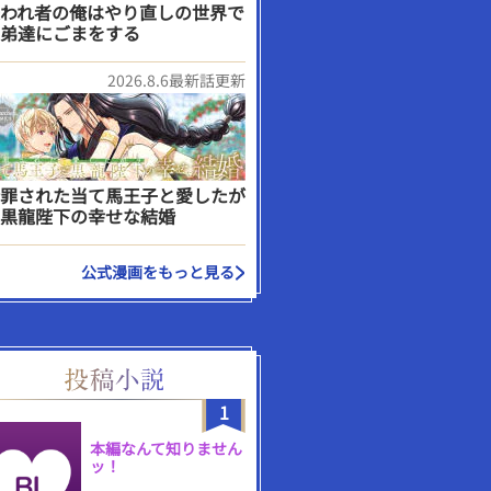
われ者の俺はやり直しの世界で
弟達にごまをする
2026.8.6最新話更新
罪された当て馬王子と愛したが
黒龍陛下の幸せな結婚
公式漫画をもっと見る
1
本編なんて知りません
ッ！