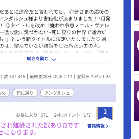
だあとに運命だと言われても、 ◎皆さまの応援の
アンダルシュ様より書籍化が決まりました！7月発
！ ◎タイトルを改め『嫌われ令息ノエル・ヴァレ
一途な愛に気づかない−死に戻りの世界で運命だ
も−』という新タイトルに決定いたしました♡ 最
のは、望んでいない結婚をした冷たい夫の声。
焼くなり殺すなり、好きにしろ」 オメガは『神の
続きを読む
ばれ崇められている国で出会った、運命の番であ
ノエル・ヴァレンタインとアルファのレイシス・
 ただ、二人の愛は冷め切っていた。 夫から距離を
字数 187,446
最終更新日 2026.7.13
登録日 2025.1.26
々を送っていたある日、ノエルは何者かに捕えら
とす。 だが次に目覚めたら、ノエルはなぜか学生
ていた。 今度は穏やかな人生を歩みたい。 それな
攻め
死に戻り
アンダルシュ
ルが離れていくごとになぜか婚約者のアルファ・
迫られて――！？ 「僕の"運命の番"はあなただけ
2
ル・ヴァレンタイン」 「――ッ死んだあとに運命
お気に入り : 671
24h.ポイント : 177
れても！」 死んでから始まる、オメガとアルファ
され離縁された訳ありΩです
書籍情報
語。 ※オメガバース特殊設定あり ※R18展開は遅
せになります。
日18時更新予定✧ ✧3/20〜2回更新（9時＋18時）