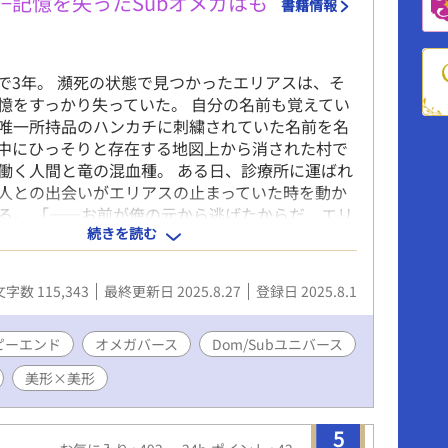
−記憶を失ったSubオメガはも
書籍情報
で3年。 瀕死の状態で見つかったエリアスは、そ
憶をすっかり失っていた。 自分の名前も覚えてい
唯一所持品のハンカチに刺繍されていた名前を名
中にひっそりと存在する地図上から消された村で
働く人間と竜の混血種。 ある日、診療所に運ばれ
人との出会いがエリアスの止まっていた時を動か
る。 「――お前が俺の元から逃げたからだ、エリ
続きを読む
「本当に、本当になにも覚えていないんだっ！」
、かかさまをいじめちゃメッ！」 破滅を歩む純白
Domアルファ》× 記憶がない混血竜《Subオメ
文字数 115,343
最終更新日 2025.8.27
登録日 2025.8.1
の皇后……」 ――前の俺？それとも、今の俺？ 俺
者なのだろうか？ ※オメガバース、ドムサブユニ
設定あり（かなり好き勝手に詳細設定をしていま
ピーエンド
オメガバース
Dom/Subユニバース
作では第二性→オメガバース、第三性（稀）→ドム
美形×美形
ース、二つをまとめてSubオメガ、などの総称に
 ※作中のセリフで「〈〉」この中のセリフはコマ
ます。読みやすいよう、コマンドは英語表記では
5