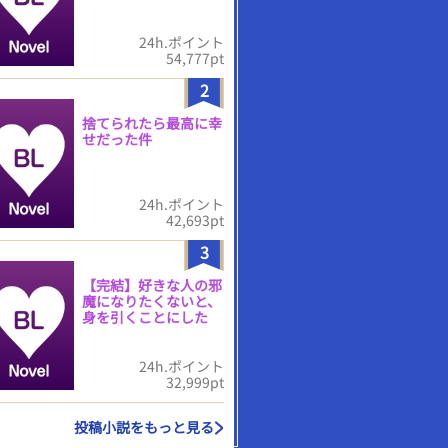
24h.ポイント
54,777pt
2
捨てられたら最高に幸
せだった件
24h.ポイント
42,693pt
3
【完結】好きな人の邪
魔になりたくないと、
身を引くことにした
24h.ポイント
32,999pt
投稿小説をもっと見る