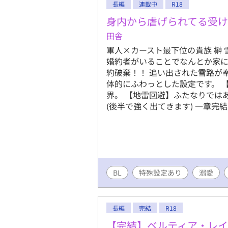
長編
連載中
R18
できますよ
た！！！！
身内から虐げられてる受
て……今ど
田舎
に、ポメ化
軍人×カースト最下位の貴族 榊
メガバース
婚約者がいることでなんとか家
います） 
約破棄！！ 追い出された雪路が
メ状態での
体的にふわっとした設定です。 
写があるの
界。 【地雷回避】ふたなりでは
毎日8時・
(後半で強く出てきます) 一章完
ル📣作者
✧
BL
特殊設定あり
溺愛
長編
完結
R18
【完結】ベルティア・レ