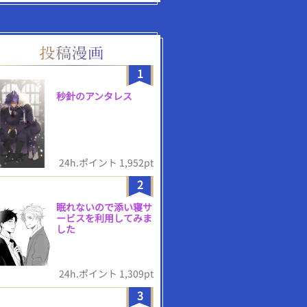
1
秒針のアンタレス
24h.ポイント 1,952pt
2
眠れないので添い寝サ
ービスを利用してみま
した
24h.ポイント 1,309pt
3