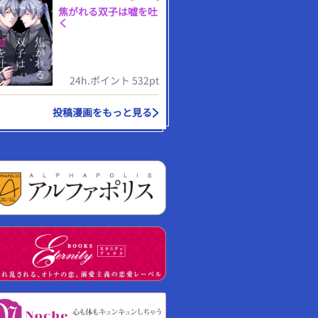
焦がれる双子は嘘を吐
く
24h.ポイント 532pt
投稿漫画をもっと見る