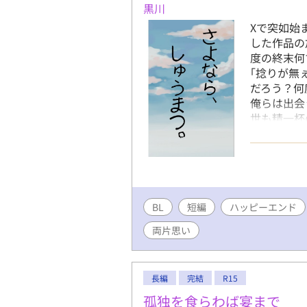
黒川
Xで突如始
した作品の
度の終末何
｢捻りが無
だろう？何
俺らは出会
世も精一杯
ーーーーー
生終末ファ
ンドです。
ませ。 そ
しくお願い
BL
短編
ハッピーエンド
両片思い
長編
完結
R15
孤独を食らわば宴まで