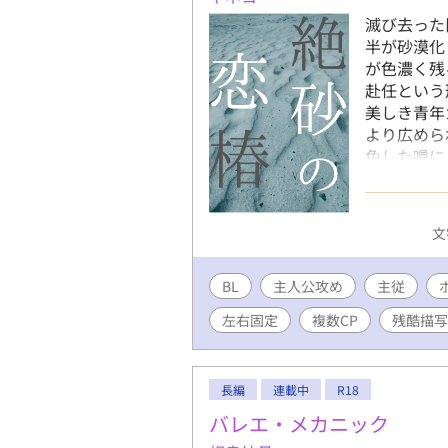
滅び去った
半が砂漠化
が色濃く残
赴任という
美しき青年
より広めら
色した噂に
のとなって
の、ひいて
か――？ 
文
描写が含ま
話『恋は盲目
BL
主人公攻め
した。 第
主従
す！
左右固定
複数CP
残酷描写
長編
連載中
R18
バレエ・メカニック