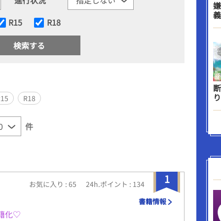
嫌
義
R15
R18
断
り
R15
R18
件
1
お気に入り : 65
24h.ポイント : 134
書籍情報
籍化♡