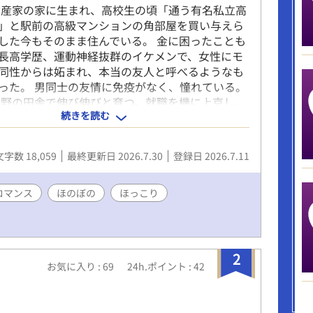
資産家の家に生まれ、高校生の頃「通う有名私立高
」と駅前の高級マンションの角部屋を買い与えら
した今もそのまま住んでいる。 金に困ったことも
長高学歴、運動神経抜群のイケメンで、女性にモ
同性からは妬まれ、本当の友人と呼べるようなも
った。 男同士の友情に免疫がなく、憧れている。
長野の田舎で伸び伸びと育つ。就職を機に上京し、
続きを読む
ションの隣の部屋に越してきた。 都会生活に緊張
、鈴木と出会ったことで毎日を楽しむゆとりがで
んな鈴木と田中が出会い、いつしか毎週のように一
文字数 18,059
最終更新日 2026.7.30
登録日 2026.7.11
するように。 そんな男二人のほのぼの飯うまブロ
※※※ 「終末世界で飯を食う～鈴木と田中の平凡な
スピンオフ。 これだけでも読めます。
ロマンス
ほのぼの
ほっこり
2
お気に入り : 69
24h.ポイント : 42