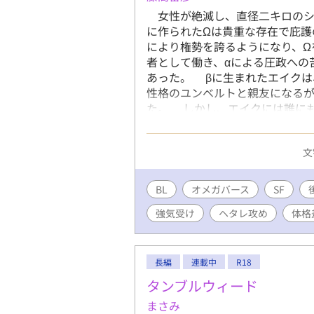
女性が絶滅し、直径二キロのシ
に作られたΩは貴重な存在で庇護
により権勢を誇るようになり、Ω
者として働き、αによる圧政への
あった。 βに生まれたエイクは
性格のユンベルトと親友になる
た。 しかし、エイクには誰にも
世界のディストピアSFオメガバ
Ω
文
BL
オメガバース
SF
強気受け
ヘタレ攻め
体格
長編
連載中
R18
タンブルウィード
まさみ