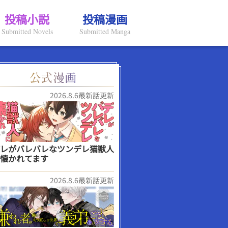
投稿小説
投稿漫画
Submitted Novels
Submitted Manga
2026.8.6最新話更新
レがバレバレなツンデレ猫獣人
懐かれてます
2026.8.6最新話更新