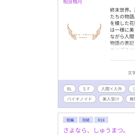
相良柚月
終末世界。
たちの物語
を模した花
は一様に美
ながら人間
物語の表記
カリプス×
ります。 ▼
文字
BL
ＳＦ
人間×人外
バイオノイド
美人受け
無
短編
完結
R18
さよなら、しゅうまつ。