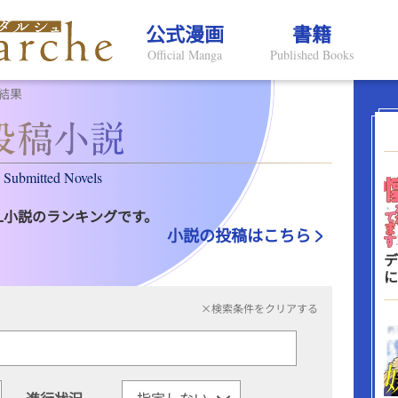
公式漫画
書籍
Official Manga
Published Books
結果
Submitted Novels
L小説のランキングです。
小説の投稿はこちら
デ
に
×検索条件をクリアする
進行状況