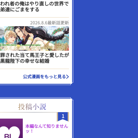
われ者の俺はやり直しの世界で
弟達にごまをする
2026.8.6最新話更新
罪された当て馬王子と愛したが
黒龍陛下の幸せな結婚
公式漫画をもっと見る
1
本編なんて知りません
ッ！