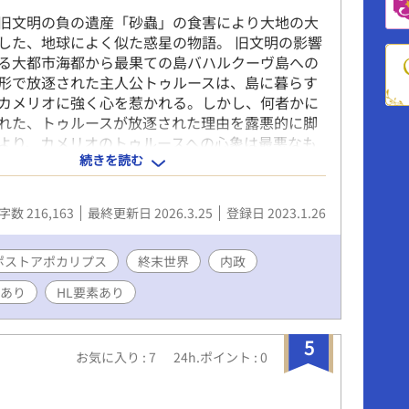
旧文明の負の遺産「砂蟲」の食害により大地の大
した、地球によく似た惑星の物語。 旧文明の影響
る大都市海都から最果ての島バハルクーヴ島への
形で放逐された主人公トゥルースは、島に暮らす
カメリオに強く心を惹かれる。しかし、何者かに
れた、トゥルースが放逐された理由を露悪的に脚
より、カメリオのトゥルースへの心象は最悪なも
続きを読む
いた。 果たしてトゥルースは、バハルクーヴ島民
はカメリオの信頼を得ることができるのであろう
【お知らせ】 ※本作には拷問・暴力・流血・残酷な
字数 216,163
最終更新日 2026.3.25
登録日 2023.1.26
れます。苦手な方はご注意ください。 本編第８０
（５）』を2026年2月24日19時30分に公開しま
１２章までに登場したキャラクター紹介を公開中で
ポストアポカリプス
終末世界
内政
あり
HL要素あり
5
お気に入り : 7
24h.ポイント : 0