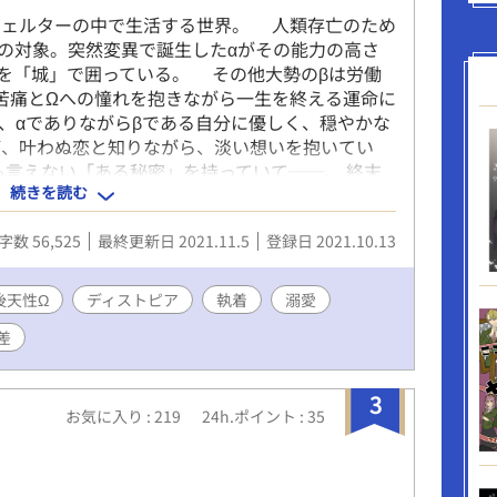
ェルターの中で生活する世界。 人類存亡のため
の対象。突然変異で誕生したαがその能力の高さ
を「城」で囲っている。 その他大勢のβは労働
苦痛とΩへの憧れを抱きながら一生を終える運命に
、αでありながらβである自分に優しく、穏やかな
が、叶わぬ恋と知りながら、淡い想いを抱いてい
言えない「ある秘密」を持っていて──。 終末
続きを読む
ース。 エリート軍人ヘタレα×粗暴で美人な後天性
字数 56,525
最終更新日 2021.11.5
登録日 2021.10.13
後天性Ω
ディストピア
執着
溺愛
差
3
お気に入り : 219
24h.ポイント : 35