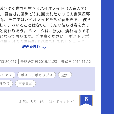
滅びゆく世界を生きるバイオノイド（人造人間）
。 舞台はお歯黒どぶに囲まれたかつての吉原遊郭
街。 そこではバイオノイドたちが春を売る。 彼ら
しく、老いることはない。 そんな彼らは春を売り
と関わりあう。 ※マークは、暴力、濡れ場のある
となっております。ご注意ください。 ポストアポ
成年向けＳＳ連作形式で綴られるＢＬとなってお
続きを読む
pixiv様でも連載中。
数 30,027
最終更新日 2019.11.23
登録日 2019.11.12
シリアス
ポストアポカリプス
遊郭
理やり
言葉責め
6
お気に入り : 16
24h.ポイント : 0