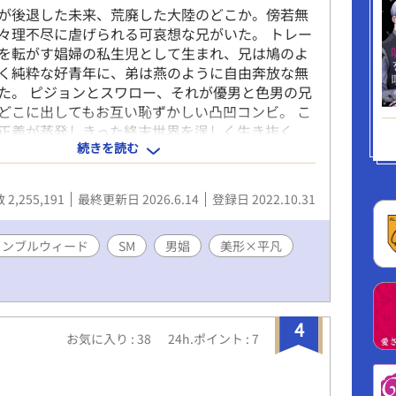
が後退した未来、荒廃した大陸のどこか。傍若無
々理不尽に虐げられる可哀想な兄がいた。 トレー
を転がす娼婦の私生児として生まれ、兄は鳩のよ
く純粋な好青年に、弟は燕のように自由奔放な無
た。 ピジョンとスワロー、それが優男と色男の兄
どこに出してもお互い恥ずかしい凸凹コンビ。 こ
正義が蒸発しきった終末世界を逞しく生き抜く、
続きを読む
じらせアウトロー兄弟のロードノベル。 弟×兄、
強姦、SM、調教、リバ。暴力・残酷描写あり。男
も出てくるので苦手な方は注意。pixivにも掲載済
2,255,191
最終更新日 2026.6.14
登録日 2022.10.31
能戸様（@JUNKTOKAREV）にお願いしました。
タンブルウィード
SM
男娼
美形×平凡
4
お気に入り : 38
24h.ポイント : 7