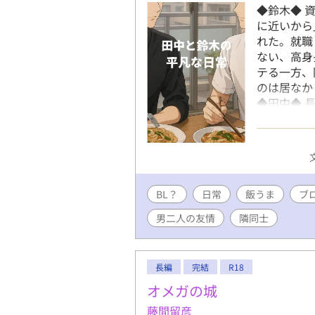
◆鈴木◆ 
に近いから
れた。就職
ない、高身
テる一方、
のは居なか
◆田中◆ 
鈴木のマン
していたが
きた。 こ
緒に食事を
マンス。 
BL？
日常
飯うま
日常～」の
ブ
男二人の友情
隣同士
長編
完結
R18
オメガの城
藤間留彦