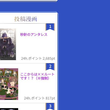
1
秒針のアンタレス
24h.ポイント 2,685pt
2
ここからは××ルート
です！？（※強制）
24h.ポイント 817pt
3