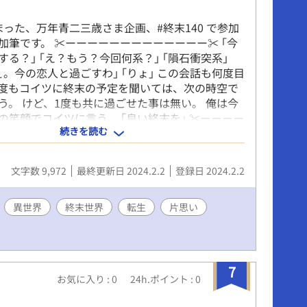
まった、万年青二三歳さま企画、#終末140 で参加
加筆です。 ✂ーーーーーーーーーーーーー✂ ｢今
する？｣ ｢え？もう？今回何系？｣ ｢隕石衝突系｣
ぇ。今の恋人と過ごすわ｣ ｢りょ｣ この会話も何度目
度もコイツに終末の予定を聞いては、次の時空で
う。 けど、1度も共に過ごせた事は無い。 俺は今
の笑顔でコイツに言う。 ｢良い終末を｣ ✂ーーーー
続きを読む
ーーーーー✂ そんな140文字から生まれた2人の転
ンタジーです。 不穏なテーマですが、ハッピーエ
 短いお話ですので、サクっとお付き合いください
文字数 9,972
最終更新日 2024.2.2
登録日 2024.2.2
して、お気に召しましたら他の作品も、どうぞよろ
します。
異世界
終末世界
転生
片思い
7
お気に入り : 0
24h.ポイント : 0