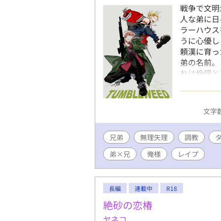
戦争で文明
人な弟に日
ラーハウス
うに心優し
頼漢に育っ
弟の名前。
れは倫理と
マザコンこ
無理矢理、
女の濡れ場
文字数 
み。 表紙は
兄弟
無理矢理
調教
弟×兄
俺様
レイプ
長編
連載中
R18
絶砂の恋椿
ヤネコ